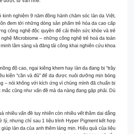
để được tư vấn nhé.
n vị có kinh nghiệm 9 năm đồng hành chăm sóc làn da Việt,
uôn đem tới những dòng sản phẩm trẻ hóa da cao cấp
 những công nghệ độc quyền để cải thiện sức khỏe và trẻ
công nghệ Microbiome – những công nghệ trẻ hoá da toàn
 minh lâm sàng và đăng tải công khai nghiên cứu khoa
độ cao, ngại kiêng khem hay làn da đang bị “trây
điều kiện “cần và đủ” để da được nuôi dưỡng mịn bóng
g – nói không với kích ứng vì chúng mình đã chuẩn bị
c mắc cũng như vấn đề mà da nàng đang gặp phải. Dù
 nhiều vấn đề tuy nhiên còn nhiều vết thâm dai dẳng
 lý, nhưng chỉ sau 1 liệu trình Hyper Pigment kết hợp
 giúp làn da của anh thêm láng mịn. Hiệu quả của liệu