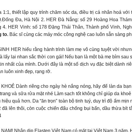
:1, thiết lập quy trình chăm sóc da, điều trị cá nhân hoá với 
.Đống Đa, Hà Nội 2. HER Đà Nẵng: số 29 Hoàng Hoa Thám,
g 4. HER Vinh: số 178 Đặng Thái Thân, Thành phố Vinh, Ng
 to.
Bác sĩ cùng các máy móc công nghệ cao luôn sẵn sàng ph
R hiểu rằng hành trình làm mẹ vô cùng tuyệt vời nhưng ng
và lấy lại nhan sắc thời con gái! Nếu bạn là một bà mẹ bỉm sau 
 tin nhất của mình. Dưới đây là một số dịch vụ đặc biệt dàn
n luôn xinh đẹp, rạng rỡ.
ành riêng cho ngày hè nắng nóng, hãy để làn da bạn đư
rang và sữa rửa mặt nhé Làm sạch tốt không chỉ giúp da khoẻ 
hiệu quả hơn. Da “ăn trọn” toàn bộ tinh tuý, duy trì độ ẩm m
 đã lên thôi, còn cuộc chiến đấu chống bụi bẩn, dầu thừa bít 
4
Nhân dịp Elasten Việt Nam có mặt tại Việt Nam 3 năm, HE