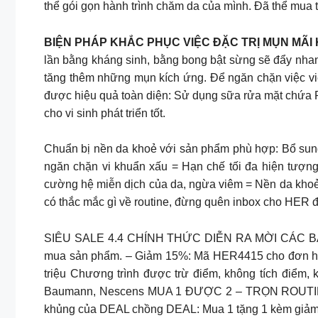
thể gói gọn hành trình chăm da của mình. Đã thể mua t
BIỆN PHÁP KHẮC PHỤC VIỆC ĐẶC TRỊ MỤN MÃI
lần bằng kháng sinh, bằng bong bật sừng sẽ đẩy nhanh 
tăng thêm những mụn kích ứng. Để ngăn chặn việc việc 
được hiệu quả toàn diện: Sử dụng sữa rửa mặt chứa Pre
cho vi sinh phát triển tốt.
Chuẩn bị nền da khoẻ với sản phẩm phù hợp: Bổ sung s
ngăn chặn vi khuẩn xấu = Hạn chế tối đa hiện tượng 
cường hệ miễn dịch của da, ngừa viêm = Nền da khoẻ
có thắc mắc gì về routine, đừng quên inbox cho HER
SIÊU SALE 4.4 CHÍNH THỨC DIỄN RA MỜI CÁC BẠN 
mua sản phẩm. – Giảm 15%: Mã HER4415 cho đơn hàn
triệu Chương trình được trừ điểm, không tích điểm
Baumann, Nescens MUA 1 ĐƯỢC 2 – TRỌN ROUTINE
khủng của DEAL chồng DEAL: Mua 1 tặng 1 kèm giảm 