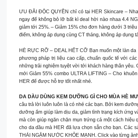
ƯU ĐÃI ĐỘC QUYỀN chỉ có tại HER Skincare – Nhanh c
ngay để không bỏ lỡ bất kì deal hời nào nhaa 4.4 
giảm tới 25%. – Giảm 15% cho đơn hàng dưới 3 triệu 
điểm, không áp dụng cùng CT tháng, không áp dụng tá
HÈ RỰC RỠ – DEAL HẾT CỠ Bạn muốn một làn da láng
phương pháp trị liệu cao cấp, chuẩn quốc tế với cá
những trải nghiệm tuyệt vời tới khách hàng thân yêu
mới Giảm 55% combo ULTRA LIFTING – Cho khuôn mặt
HER để được hỗ trợ tốt nhất nhé.
DA DẦU DÙNG KEM DƯỠNG GÌ CHO MÙA HÈ MƯ
câu trả lời luôn luôn là có nhé các bạn. Bởi kem dưỡ
dưỡng ẩm giúp làm dịu da, giảm tình trạng kích ứng v
mà còn giúp ngăn chặn mụn trứng cá một cách hiệu qu
cho da dầu mà HER đã lựa chọn sẵn cho bạn. C
THÁI NGẬM NƯỚC KHỎE MẠNH. Click vào từng ảnh để xe