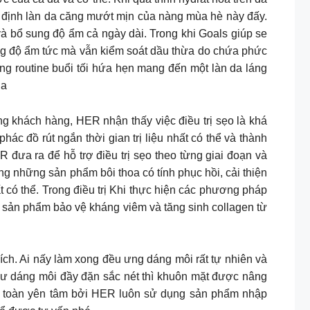
ết định làn da căng mướt mịn của nàng mùa hè này đấy.
 bổ sung độ ẩm cả ngày dài. Trong khi Goals giúp se
ung độ ẩm tức mà vẫn kiểm soát dầu thừa do chứa phức
ong routine buổi tối hứa hẹn mang đến một làn da láng
ha
ch hàng, HER nhận thấy việc điều trị sẹo là khá
hác đồ rút ngắn thời gian trị liệu nhất có thể và thành
 đưa ra để hỗ trợ điều trị sẹo theo từng giai đoạn và
ụng những sản phẩm bôi thoa có tính phục hồi, cải thiện
ất có thể. Trong điều trị Khi thực hiện các phương pháp
ác sản phẩm bảo vệ kháng viêm và tăng sinh collagen từ
ch. Ai nấy làm xong đều ưng dáng môi rất tự nhiên và
hư dáng môi đầy đặn sắc nét thì khuôn mặt được nâng
oàn toàn yên tâm bởi HER luôn sử dụng sản phẩm nhập