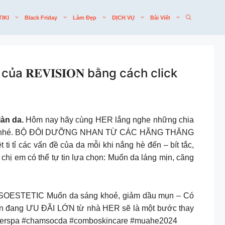
TIKI
Black Friday
Làm Đẹp
DỊCH VỤ
Bài Viết
𝐑𝐄𝐕𝐈𝐒𝐈𝐎𝐍 bằng cách click
àn da.
Hôm nay hãy cùng HER lắng nghe những chia
 trường nhé. BỘ ĐÔI DƯỠNG NHAN TỪ CÁC HÃNG THĂNG
tỉ các vấn đề của da mỗi khi nắng hè đến – bít tắc,
ị em có thể tự tin lựa chọn: Muốn da láng mịn, căng
SOESTETIC Muốn da sáng khoẻ, giảm dầu mụn – Có
còn đang ƯU ĐÃI LỚN từ nhà HER sẽ là một bước thay
erspa #chamsocda #comboskincare #muahe2024