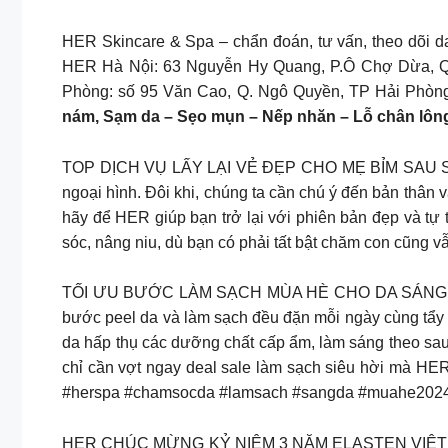
HER Skincare & Spa – chẩn đoán, tư vấn, theo dõi da 1
HER Hà Nội: 63 Nguyễn Hy Quang, P.Ô Chợ Dừa, Q
Phòng: số 95 Văn Cao, Q. Ngô Quyền, TP Hải Phòn
nám, Sạm da – Sẹo mụn – Nếp nhăn – Lỗ chân lông
TOP DỊCH VỤ LẤY LẠI VẺ ĐẸP CHO MẸ BỈM SAU SINH HE
ngoại hình. Đôi khi, chúng ta cần chú ý đến bản thân 
hãy để HER giúp bạn trở lại với phiên bản đẹp và tự
sóc, nâng niu, dù bạn có phải tất bật chăm con cũng vẫ
TỐI ƯU BƯỚC LÀM SẠCH MÙA HÈ CHO DA SÁNG KHOẺ D
bước peel da và làm sạch đều đặn mỗi ngày cùng tẩy t
da hấp thụ các dưỡng chất cấp ẩm, làm sáng theo sau 
chỉ cần vợt ngay deal sale làm sạch siêu hời mà HER
#herspa #chamsocda #lamsach #sangda #muahe202
HER CHÚC MỪNG KỶ NIỆM 3 NĂM ELASTEN VIỆT NAM! 