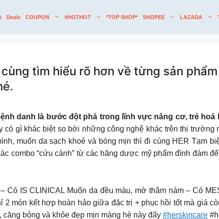
t
Deals
COUPON
#HOTHOT
*TOP SHOP*
SHOPEE
LAZADA
g tìm hiểu rõ hơn về từng sản phẩm của 
hé.
 danh là bước đột phá trong lĩnh vực nâng cơ, trẻ hoá l
ày có gì khác biệt so bới những công nghệ khác trên thị
 muốn da sạch khoẻ và bóng mịn thì đi cùng HER Tạm biệt ti 
ác combo “cứu cánh” từ các hãng dược mỹ phẩm đình đám để ch
– Có IS CLINICAL Muốn da đều màu, mờ thâm nám – Có ME
 món kết hợp hoàn hảo giữa đặc trị + phục hồi tốt mà giá 
n, căng bóng và khỏe đẹp mịn màng hè này đấy
#herskincare
#h