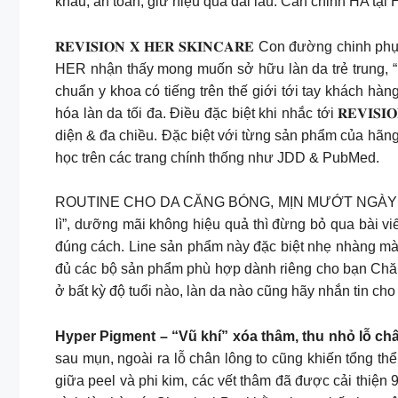
khẩu, an toàn, giữ hiệu quả dài lâu. Cân chỉnh HA tạ
𝐑𝐄𝐕𝐈𝐒𝐈𝐎𝐍 𝐗 𝐇𝐄𝐑 𝐒𝐊𝐈𝐍𝐂𝐀𝐑𝐄 Con đường ch
HER nhận thấy mong muốn sở hữu làn da trẻ trung, 
chuẩn y khoa có tiếng trên thế giới tới tay khách hàng
hóa làn da tối đa. Điều đặc biệt khi nhắc tới 𝐑𝐄𝐕
diện & đa chiều. Đặc biệt với từng sản phẩm của hãn
học trên các trang chính thống như JDD & PubMed.
ROUTINE CHO DA CĂNG BÓNG, MỊN MƯỚT NGÀY HÈ Chị 
lì”, dưỡng mãi không hiệu quả thì đừng bỏ qua bài v
đúng cách. Line sản phẩm này đặc biệt nhẹ nhàng mà 
đủ các bộ sản phẩm phù hợp dành riêng cho bạn Chă
ở bất kỳ độ tuổi nào, làn da nào cũng hãy nhắn tin c
Hyper Pigment – “Vũ khí” xóa thâm, thu nhỏ lỗ châ
sau mụn, ngoài ra lỗ chân lông to cũng khiến tổng th
giữa peel và phi kim, các vết thâm đã được cải thiện