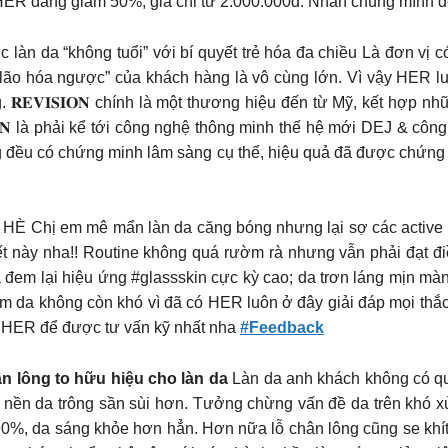
i HER đang giảm 50%, giá chỉ từ 2.000.000đ. Nhắn chúng mình 
inh phục làn da “không tuổi” với bí quyết trẻ hóa đa chiều Là đơ
“lão hóa ngược” của khách hàng là vô cùng lớn. Vì vậy HER l
. 𝐑𝐄𝐕𝐈𝐒𝐈𝐎𝐍 chính là một thương hiệu đến từ Mỹ, kết hợp
𝐒𝐈𝐎𝐍 là phải kể tới công nghệ thông minh thế hệ mới DEJ & 
g đều có chứng minh lâm sàng cụ thể, hiệu quả đã được chứng
em mê mẩn làn da căng bóng nhưng lại sợ các active nồng 
iết này nha!! Routine không quá rườm rà nhưng vẫn phải đạt 
đem lại hiệu ứng #glassskin cực kỳ cao; da trơn láng mịn màn
m da không còn khó vì đã có HER luôn ở đây giải đáp mọi thắ
ho HER để được tư vấn kỹ nhất nha
#Feedback
n lông to hữu hiệu cho làn da
Làn da anh khách không có quá
ể nền da trông sần sùi hơn. Tưởng chừng vấn đề da trên khó xử
 90%, da sáng khỏe hơn hẳn. Hơn nữa lỗ chân lông cũng se khít