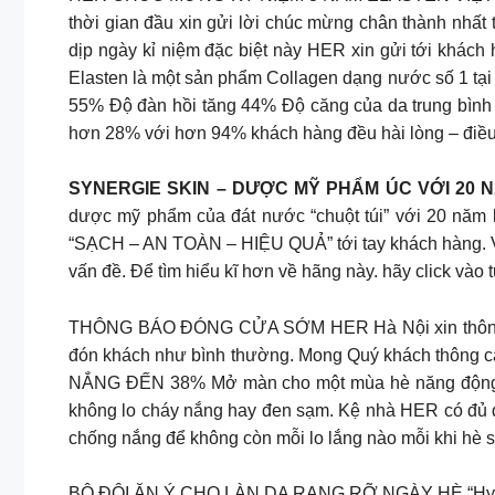
thời gian đầu xin gửi lời chúc mừng chân thành nhấ
dịp ngày kỉ niệm đặc biệt này HER xin gửi tới khác
Elasten là một sản phẩm Collagen dạng nước số 1 tại 
55% Độ đàn hồi tăng 44% Độ căng của da trung bình
hơn 28% với hơn 94% khách hàng đều hài lòng – điều
SYNERGIE SKIN – DƯỢC MỸ PHẨM ÚC VỚI 20 N
dược mỹ phẩm của đát nước “chuột túi” với 20 năm 
“SẠCH – AN TOÀN – HIỆU QUẢ” tới tay khách hàng. Vì 
vấn đề. Để tìm hiểu kĩ hơn về hãng này. hãy click vào
THÔNG BÁO ĐÓNG CỬA SỚM HER Hà Nội xin thông báo 
đón khách như bình thường. Mong Quý khách thôn
NẮNG ĐẾN 38% Mở màn cho một mùa hè năng động, H
không lo cháy nắng hay đen sạm. Kệ nhà HER có đủ đ
chống nắng để không còn mỗi lo lắng nào mỗi khi hè
BỘ ĐÔI ĂN Ý CHO LÀN DA RẠNG RỠ NGÀY HÈ “Hydrat hó