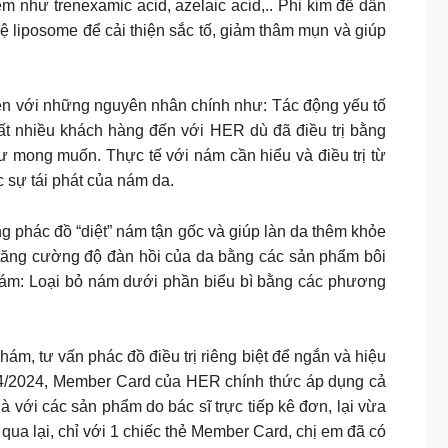
m như trenexamic acid, azelaic acid,.. Phi kim để dẫn
ệ liposome để cải thiện sắc tố, giảm thâm mụn và giúp
 với những nguyên nhân chính như: Tác động yếu tố
Rất nhiều khách hàng đến với HER dù đã điều trị bằng
 mong muốn. Thực tế với nám cần hiểu và điều trị từ
c sự tái phát của nám da.
g phác đồ “diệt” nám tận gốc và giúp làn da thêm khỏe
o, tăng cường độ đàn hồi của da bằng các sản phẩm bôi
 nám: Loại bỏ nám dưới phần biểu bì bằng các phương
ám, tư vấn phác đồ điều trị riêng biệt để ngắn và hiệu
024, Member Card của HER chính thức áp dụng cả
với các sản phẩm do bác sĩ trực tiếp kê đơn, lại vừa
qua lại, chỉ với 1 chiếc thẻ Member Card, chị em đã có