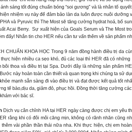
ạ ánh sáng tốt đúng chuẩn bóng “soi gương” và là nhân tố quy
 hiện nhiệm vụ này để đảm bảo làn da luôn được nuôi dưỡng và
, PHA và Pyruvic thì The Most sẽ tăng cường hydrat hoá, bổ s
ất Acai Berry. ⁠ Sự xuất hiện của Goals Serum và The Most tr
êm đấy! Nhắn tin cho HER nếu cần tư vấn thêm về sản phẩm n
UẨN KHOA HỌC Trong 9 năm đồng hành điều trị da cùng khá
đã thực hiện nhiều ca sẹo khó, đủ các loại thì HER đã có những p
bôi thoa và điều trị tại Spa. Dưới đây là những sản phẩm HER
ị Bước này hoàn toàn cần thiết và quan trọng khi chúng ta sử d
 khỏe mạnh sẵn sàng đi vào điều trị và đạt được kết quả tốt nh
rưởng tế bào,dịu da, giảm đỏ, phục hồi. Đồng thời tăng cường c
khám với bác sĩ.
nh
Dịch vụ cân chỉnh HA tại HER ngày càng được chị em yêu thí
ER rằng khi có đôi môi căng mịn, không có rãnh nhăn cũng n
i thêm vài phần thần thái nữa nha. Khi thực hiện, chị em h