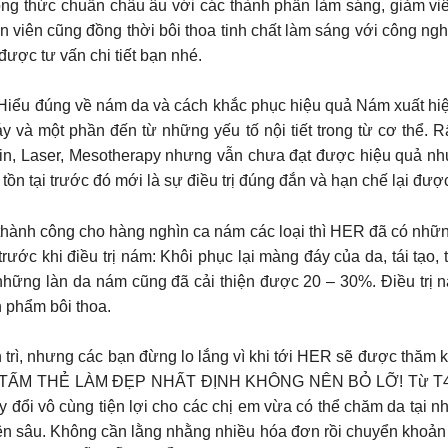
ông thức chuẩn châu âu với các thành phần làm sáng, giảm viê
n viên cũng đồng thời bôi thoa tinh chất làm sáng với công ngh
ược tư vấn chi tiết bạn nhé.
đúng về nám da và cách khắc phục hiệu quả Nám xuất hiện
y và một phần đến từ những yếu tố nội tiết trong từ cơ thể. 
in, Laser, Mesotherapy nhưng vẫn chưa đạt được hiệu quả như
tồn tại trước đó mới là sự điều trị đúng đắn và hạn chế lại đượ
 thành công cho hàng nghìn ca nám các loại thì HER đã có nhữn
rước khi điều trị nám: Khôi phục lại màng đáy của da, tái tạ
y những làn da nám cũng đã cải thiện được 20 – 30%. Điều trị
n phẩm bôi thoa.
 trì, nhưng các bạn đừng lo lắng vì khi tới HER sẽ được thăm kh
– TẤM THẺ LÀM ĐẸP NHẤT ĐỊNH KHÔNG NÊN BỎ LỠ! Từ T4/2
i vô cùng tiện lợi cho các chị em vừa có thể chăm da tại nhà 
yên sâu. Không cần lằng nhằng nhiều hóa đơn rồi chuyển khoản 