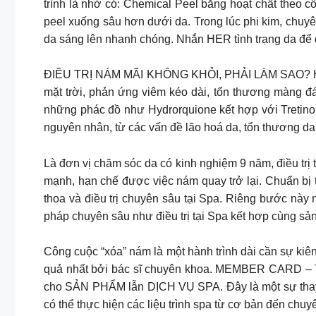
trình là nhờ có: Chemical Peel bằng hoạt chất theo c
peel xuống sâu hơn dưới da. Trong lúc phi kim, chuyê
da sáng lên nhanh chóng. Nhắn HER tình trạng da để đ
ĐIỀU TRỊ NÁM MÃI KHÔNG KHỎI, PHẢI LÀM SAO? Hiểu 
mặt trời, phản ứng viêm kéo dài, tổn thương màng đá
những phác đồ như Hydrorquione kết hợp với Tretino
nguyên nhân, từ các vấn đề lão hoá da, tổn thương da 
Là đơn vị chăm sóc da có kinh nghiệm 9 năm, điều trị
mạnh, hạn chế được việc nám quay trở lại. Chuẩn bị t
thoa và điều trị chuyên sâu tại Spa. Riêng bước nà
pháp chuyên sâu như điều trị tại Spa kết hợp cùng sả
Công cuộc “xóa” nám là một hành trình dài cần sự kiên
quả nhất bởi bác sĩ chuyên khoa. MEMBER CARD 
cho SẢN PHẨM lẫn DỊCH VỤ SPA. Đây là một sự thay đổ
có thể thực hiện các liệu trình spa từ cơ bản đến chu