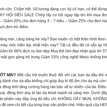
òn, Chậm hết. Số lượng đang cực kỳ có hạn, có thể dừng trư
NGÀY HỘI SIÊU SALE Chớp lấy cơ hội ngay lập tức khi mua đơ
– Giảm 20% cho đơn hàng 3 – 7 triệu – Giảm 25% cho đơn hàng
ch đơn trừ điểm.
 mịn, căng bóng hè này? Bạn muốn có một thân hình thon g
c máy móc hiện đại nhất hiện nay? Tất cả đều đã có sẵn tại
. Giảm tới 66% dịch vụ làm đẹp Mua thẻ làm đẹp nhận quà tới
 gọn gàng trẻ trung Giảm 53% công nghệ Meso không kim V
ỚT MỊN?
Một câu hỏi muôn thuở đối với các bạn da dầu khi 
ng dành cho da dầu không chỉ giúp duy trì độ ẩm cho da mà còn 
à đồng thời tăng cường hàng rào bảo vệ tự nhiên của da. Điều 
ả, đồng thời duy trì làn da khoẻ mạnh và sáng mịn. Dưới đây 
ác sản phẩm này đáp ứng đủ tiêu chí: KHÔNG GÂY MỤN, K
m chi tiết của từng loại sản phẩm nhé. Hiệu quả của HER Si