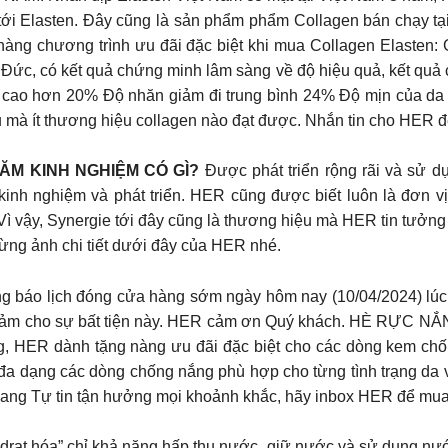
t tới Elasten. Đây cũng là sản phẩm phẩm Collagen bán chạy t
h hàng chương trình ưu đãi đặc biệt khi mua Collagen Elasten
Đức, có kết quả chứng minh lâm sàng về độ hiệu quả, kết quả ch
 cao hơn 20% Độ nhăn giảm đi trung bình 24% Độ mịn của da 
 mà ít thương hiệu collagen nào đạt được. Nhắn tin cho HER 
ĂM KINH NGHIỆM CÓ GÌ?
Được phát triển rộng rãi và sử dụ
kinh nghiệm và phát triển. HER cũng được biết luôn là đơn
vậy, Synergie tới đây cũng là thương hiệu mà HER tin tưởng kê
 từng ảnh chi tiết dưới đây của HER nhé.
lịch đóng cửa hàng sớm ngày hôm nay (10/04/2024) lúc 19
g cảm cho sự bất tiện này. HER cảm ơn Quý khách. HÈ R
ER dành tặng nàng ưu đãi đặc biệt cho các dòng kem chống
a dạng các dòng chống nắng phù hợp cho từng tình trạng da v
 sang Tự tin tận hưởng mọi khoảnh khắc, hãy inbox HER để mu
a” chỉ khả năng hấp thụ nước, giữ nước và sử dụng nước của