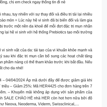
đồng, chị em check ngay thông tin đi nè
nhau, tuy nhiên với sự thay đổi và điều trị tái lại nhiều
bào mòn = Lúc này hệ vi sinh đã bị biến đổi và làm gia
n bị trước một nền da khoẻ để mỗi đợt đặc trị mụn nhận
 lại hệ vi sinh với hệ thống Prebiotics tạo môi trường
vi sinh vật của da: tái tạo của vi khuẩn khỏe mạnh và
ý sau khi đặc trị mụn cần bổ sung các hoạt chất tăng
n phẩm nàng có thể tham khảo trước khi bắt đầu. Nếu
t cho da nhé!
04/04/2024 Áp mã dưới đây để được giảm giá khi
 triệu – Giảm 25%: Mã HER4425 cho đơn hàng trên 7
 điểm. – Khuyến mãi không áp dụng với sản phẩm của
h SALE CHÀO HÈ nhà HER còn hot hơn nữa bởi độ
hư Neova, Neoderma, Viderm, Swissclinical,…