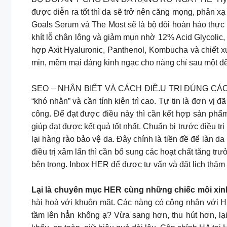
được diễn ra tốt thì da sẽ trở nên căng mọng, phản x
Goals Serum và The Most sẽ là bộ đôi hoàn hảo thực
khít lỗ chân lông và giảm mụn nhờ 12% Acid Glycolic
hợp Axit Hyaluronic, Panthenol, Kombucha và chiết xu
mịn, mềm mại đáng kinh ngạc cho nàng chỉ sau một đ
SẸO – NHẬN BIẾT VÀ CÁCH ĐIỀ.U TRỊ ĐÚNG CÁCH CH
“khó nhằn” và cần tính kiên trì cao. Tự tin là đơn vị 
công. Để đạt được điều này thì cần kết hợp sản phẩm 
giúp đạt được kết quả tốt nhất. Chuẩn bị trước điều tr
lại hàng rào bảo vệ da. Đây chính là tiền đề để làn da
điều trị xâm lấn thì cần bổ sung các hoạt chất tăng t
bên trong. Inbox HER để được tư vấn và đặt lịch thăm 
Lại là chuyên mục HER cùng những chiếc môi xi
hài hoà với khuôn mặt. Các nàng có công nhận với H
tầm lên hẳn không ạ? Vừa sang hơn, thu hút hơn, lạ