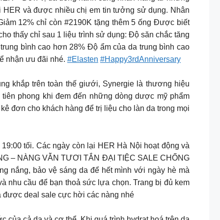
ại HER và được nhiều chị em tin tưởng sử dụng. Nhân
: Giảm 12% chỉ còn #2190K tặng thêm 5 ống Được biết
o thấy chỉ sau 1 liệu trình sử dụng: Độ săn chắc tăng
trung bình cao hơn 28% Độ ẩm của da trung bình cao
để nhận ưu đãi nhé.
#Elasten
#Happy3rdAnniversary
ng khắp trên toàn thế giưới, Synergie là thương hiệu
 vị tiên phong khi đem đến những dòng dược mỹ phẩm
 đơn cho khách hàng để trị liệu cho làn da trong mọi
:00 tối. Các ngày còn lại HER Hà Nội hoạt động và
ỰC NẮNG – NÀNG VẪN TƯƠI TẮN ĐẠI TIỆC SALE CHỐNG
 nắng, bảo vệ sáng da để hết mình với ngày hè mà
à nhu cầu để bạn thoả sức lựa chọn. Trang bị đủ kem
a được deal sale cực hời các nàng nhé
 cả da và cơ thể. Khi quá trình hydrat hoá trên da