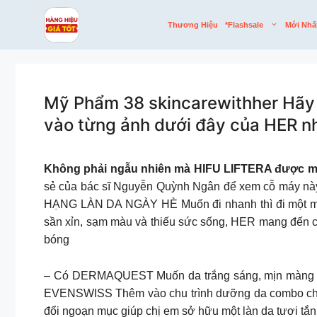
Skip
to
Thương Hiệu
*flashsale
Mới Nhấ
content
Mỹ Phẩm 38 skincarewithher Hãy cùn
vào từng ảnh dưới đây của HER n
Không phải ngẫu nhiên mà HIFU LIFTERA được mệnh
sẻ của bác sĩ Nguyễn Quỳnh Ngân để xem cỗ máy n
HẠNG LÀN DA NGÀY HÈ Muốn đi nhanh thì đi một mình,
sần xỉn, sạm màu và thiếu sức sống, HER mang đến c
bóng
– Có DERMAQUEST Muốn da trắng sáng, mịn màng 
EVENSWISS Thêm vào chu trình dưỡng da combo chỉ 2
đổi ngoạn mục giúp chị em sở hữu một làn da tươi tắ