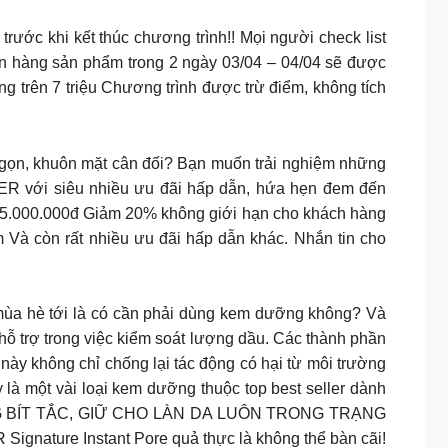
ớc khi kết thúc chương trình!! Mọi người check list
n hàng sản phẩm trong 2 ngày 03/04 – 04/04 sẽ được
 trên 7 triệu Chương trình được trừ điểm, không tích
ọn, khuôn mặt cân đối? Bạn muốn trải nghiệm những
 HER với siêu nhiều ưu đãi hấp dẫn, hứa hẹn đem đến
 375.000.000đ Giảm 20% không giới hạn cho khách hàng
à còn rất nhiều ưu đãi hấp dẫn khác. Nhắn tin cho
mùa hè tới là có cần phải dùng kem dưỡng không? Và
hỗ trợ trong việc kiểm soát lượng dầu. Các thành phần
này không chỉ chống lại tác động có hại từ môi trường
là một vài loại kem dưỡng thuộc top best seller dành
HÔNG BÍT TẮC, GIỮ CHO LÀN DA LUÔN TRONG TRẠNG
gnature Instant Pore quả thực là không thể bàn cãi!