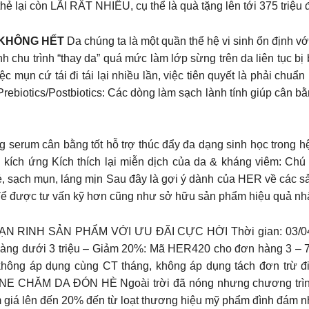
hẻ lại còn LÃI RẤT NHIỀU, cụ thể là quà tặng lên tới 375 triệu 
 KHÔNG HẾT
Da chúng ta là một quần thể hệ vi sinh ổn định với 
chu trình “thay da” quá mức làm lớp sừng trên da liên tục bị 
mụn cứ tái đi tái lại nhiều lần, việc tiên quyết là phải chuẩ
biotics/Postbiotics: Các dòng làm sạch lành tính giúp cân bằng
erum cân bằng tốt hỗ trợ thúc đẩy đa dạng sinh học trong hệ 
kích ứng Kích thích lại miễn dịch của da & kháng viêm: Chú 
, sạch mụn, láng mịn Sau đây là gợi ý dành của HER về các sả
 để được tư vấn kỹ hơn cũng như sở hữu sản phẩm hiệu quả nhấ
RINH SẢN PHẨM VỚI ƯU ĐÃI CỰC HỜI Thời gian: 03/04 – 
g dưới 3 triệu – Giảm 20%: Mã HER420 cho đơn hàng 3 – 7
, không áp dụng cùng CT tháng, không áp dụng tách đơn trừ
 CHĂM DA ĐÓN HÈ Ngoài trời đã nóng nhưng chương trìn
giá lên đến 20% đến từ loạt thương hiệu mỹ phẩm đình đám n