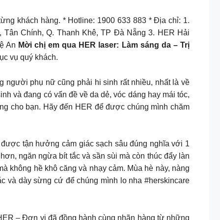
từng khách hàng. * Hotline: 1900 633 883 * Địa chỉ: 1.
 Tân Chính, Q. Thanh Khê, TP Đà Nẵng 3. HER Hải
hệ An
Mời chị em qua HER laser: Làm sáng da – Trị
ục vụ quý khách.
ười phụ nữ cũng phải hi sinh rất nhiều, nhất là về
sinh và đang có vấn đề về da dẻ, vóc dáng hay mái tóc,
h riêng cho bạn. Hãy đến HER để được chúng mình chăm
ợc tận hưởng cảm giác sạch sâu đúng nghĩa với 1
hơn, ngăn ngừa bít tắc và sần sùi mà còn thúc đẩy làn
ịn mà không hề khô căng và nhạy cảm. Mùa hè này, nàng
tắc và dày sừng cứ để chúng mình lo nha #herskincare
R – Đơn vị đã đồng hành cùng nhãn hàng từ những