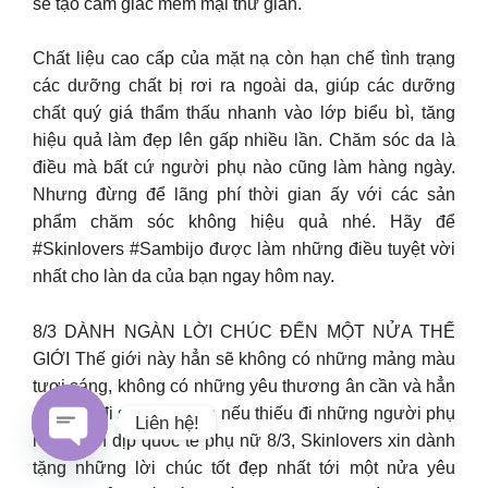
sẽ tạo cảm giác mềm mại thư giãn.
Chất liệu cao cấp của mặt nạ còn hạn chế tình trạng
các dưỡng chất bị rơi ra ngoài da, giúp các dưỡng
chất quý giá thẩm thấu nhanh vào lớp biểu bì, tăng
hiệu quả làm đẹp lên gấp nhiều lần. Chăm sóc da là
điều mà bất cứ người phụ nào cũng làm hàng ngày.
Nhưng đừng để lãng phí thời gian ấy với các sản
phẩm chăm sóc không hiệu quả nhé. Hãy để
#Skinlovers #Sambijo được làm những điều tuyệt vời
nhất cho làn da của bạn ngay hôm nay.
8/3 DÀNH NGÀN LỜI CHÚC ĐẾN MỘT NỬA THẾ
GIỚI Thế giới này hẳn sẽ không có những mảng màu
tươi sáng, không có những yêu thương ân cần và hẳn
sẽ vắng đi sự lãng mạn nếu thiếu đi những người phụ
Liên hệ!
nữ. Nhân dịp quốc tế phụ nữ 8/3, Skinlovers xin dành
tặng những lời chúc tốt đẹp nhất tới một nửa yêu
Open