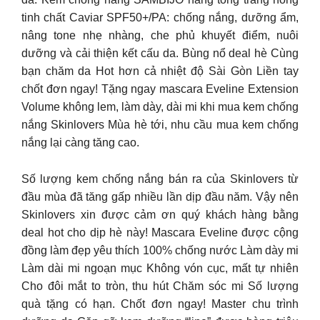
tinh chất Caviar SPF50+/PA: chống nắng, dưỡng ẩm,
nâng tone nhẹ nhàng, che phủ khuyết điểm, nuôi
dưỡng và cải thiện kết cấu da. Bùng nổ deal hè Cùng
bạn chăm da Hot hơn cả nhiệt độ Sài Gòn Liền tay
chốt đơn ngay! Tặng ngay mascara Eveline Extension
Volume không lem, làm dày, dài mi khi mua kem chống
nắng Skinlovers Mùa hè tới, nhu cầu mua kem chống
nắng lại càng tăng cao.
Số lượng kem chống nắng bán ra của Skinlovers từ
đầu mùa đã tăng gấp nhiều lần dịp đầu năm. Vậy nên
Skinlovers xin được cảm ơn quý khách hàng bằng
deal hot cho dịp hè này! Mascara Eveline được cộng
đồng làm đẹp yêu thích 100% chống nước Làm dày mi
Làm dài mi ngoạn mục Không vón cục, mất tự nhiên
Cho đôi mắt to tròn, thu hút Chăm sóc mi Số lượng
quà tặng có hạn. Chốt đơn ngay! Master chu trình