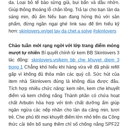
da. Loại bỏ tế bào sừng già, bụi bẩn và dầu nhờn.
Giúp thông thoáng lỗ chân lông. Trả lại cho bạn làn da
sáng mịn, đủ ẩm Nếu bạn đang hứng thú với sản
phẩm, đừng ngần ngại ghé link sau để tìm hiểu kỹ
hơn:
skinlovers.vn/gel tay da chet a solve
#skinlovers
Chào tuần mới rạng ngời với lớp trang điểm mỏng
mượt tự nhiên
Bí quyết chính từ kem BB Skinlovers 3
tác động:
skinlovers.vn/kem bb che khuyet diem 3
trong 1
Chẳng khó hiểu khi hàng vừa về đã phải refill
gấp vì không đủ thỏa mãn các quý cô. Sức hút của
item nhà Skinlovers đúng là không đùa được đâu.
Tích hợp nhiều chức năng: kem nền, kem che khuyết
điểm và kem chống nắng Thành phần có chứa hoạt
chất Arbutin hòa hợp với tinh chất dưỡng ẩm giúp
ngăn ngừa các nếp nhăn cho làn da căng mịn, tươi
trẻ. Che phủ tốt mọi khuyết điểm lớn nhỏ trên da Công
thức cải tiến bổ sung thêm chỉ số chống nắng SPF22