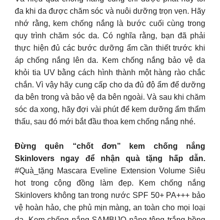
đa khi da được chăm sóc và nuôi dưỡng trọn vẹn. Hãy
nhớ rằng, kem chống nắng là bước cuối cùng trong
quy trình chăm sóc da. Có nghĩa rằng, bạn đã phải
thực hiện đủ các bước dưỡng ẩm cần thiết trước khi
áp chống nắng lên da. Kem chống nắng bảo vệ da
khỏi tia UV bằng cách hình thành một hàng rào chắc
chắn. Vì vậy hãy cung cấp cho da đủ độ ẩm để dưỡng
da bên trong và bảo vệ da bên ngoài. Và sau khi chăm
sóc da xong, hãy đợi vài phút để kem dưỡng ẩm thẩm
thấu, sau đó mới bắt đầu thoa kem chống nắng nhé.
Đừng quên “chốt đơn” kem chống nắng
Skinlovers ngay để nhận quà tặng hấp dẫn.
#Quà_tặng Mascara Eveline Extension Volume Siêu
hot trong cộng đồng làm đẹp. Kem chống nắng
Skinlovers không tan trong nước SPF 50+ PA+++ bảo
vệ hoàn hảo, che phủ mịn màng, an toàn cho mọi loại
da. Kem chống nắng SAMBIJO nâng tông trắng hồng