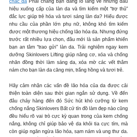
chac da
Phải chăng bạn đang lo lắng về những dấu
hiệu xuống cấp của làn da và tìm kiếm một “trợ thủ”
đắc lực giúp trẻ hóa và tươi sáng làn da? Hiểu được
nhu cầu của phần lớn phụ nữ, không khó tìm kiếm
được một thương hiệu chống lão hóa da. Nhưng đứng
trước rất nhiều lựa chọn, đâu mới là sản phẩm khiến
bạn an tâm “trao gửi” làn da. Trải nghiệm ngay kem
dưỡng Skinlovers Lifting giúp nâng cơ, xóa và chống
nhăn đồng thời làm sáng da, xóa mờ các vết thâm
nám cho bạn làn da căng mịn, trắng hồng và tươi trẻ.
Hãy cảm nhận các vấn đề lão hóa của da được cải
thiện toàn diện sau thời gian ngắn sử dụng. Về đến
đâu cháy hàng đến đó Sức hút khó cưỡng từ kem
chống nắng Skinlovers Bất cứ tín đồ làm đẹp nào cũng
đều hiểu rõ vai trò cực kỳ quan trong của kem chống
nắng, không chỉ giúp bảo vệ da khỏi tia cực tím, mà
còn giúp ngăn ngừa lão hóa, sạm nám và ung thư da.