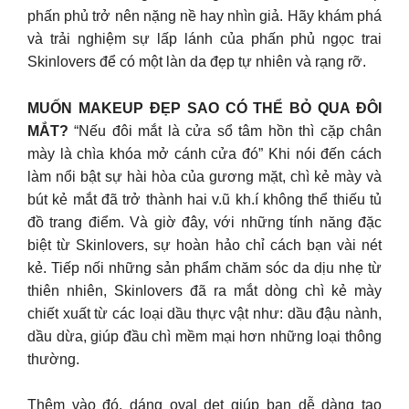
phấn phủ trở nên nặng nề hay nhìn giả. Hãy khám phá
và trải nghiệm sự lấp lánh của phấn phủ ngọc trai
Skinlovers để có một làn da đẹp tự nhiên và rạng rỡ.
MUỐN MAKEUP ĐẸP SAO CÓ THỂ BỎ QUA ĐÔI
MẮT?
“Nếu đôi mắt là cửa sổ tâm hồn thì cặp chân
mày là chìa khóa mở cánh cửa đó” Khi nói đến cách
làm nổi bật sự hài hòa của gương mặt, chì kẻ mày và
bút kẻ mắt đã trở thành hai v.ũ kh.í không thể thiếu tủ
đồ trang điểm. Và giờ đây, với những tính năng đặc
biệt từ Skinlovers, sự hoàn hảo chỉ cách bạn vài nét
kẻ. Tiếp nối những sản phẩm chăm sóc da dịu nhẹ từ
thiên nhiên, Skinlovers đã ra mắt dòng chì kẻ mày
chiết xuất từ các loại dầu thực vật như: dầu đậu nành,
dầu dừa, giúp đầu chì mềm mại hơn những loại thông
thường.
Thêm vào đó, dáng oval dẹt giúp bạn dễ dàng tạo