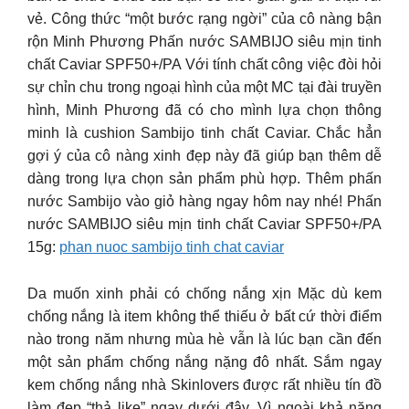
vẻ. Công thức “một bước rạng ngời” của cô nàng bận
rộn Minh Phương Phấn nước SAMBIJO siêu mịn tinh
chất Caviar SPF50+/PA Với tính chất công việc đòi hỏi
sự chỉn chu trong ngoại hình của một MC tại đài truyền
hình, Minh Phương đã có cho mình lựa chọn thông
minh là cushion Sambijo tinh chất Caviar. Chắc hẳn
gợi ý của cô nàng xinh đẹp này đã giúp bạn thêm dễ
dàng trong lựa chọn sản phẩm phù hợp. Thêm phấn
nước Sambijo vào giỏ hàng ngay hôm nay nhé! Phấn
nước SAMBIJO siêu mịn tinh chất Caviar SPF50+/PA
15g:
phan nuoc sambijo tinh chat caviar
Da muốn xinh phải có chống nắng xịn Mặc dù kem
chống nắng là item không thể thiếu ở bất cứ thời điểm
nào trong năm nhưng mùa hè vẫn là lúc bạn cần đến
một sản phẩm chống nắng nặng đô nhất. Sắm ngay
kem chống nắng nhà Skinlovers được rất nhiều tín đồ
làm đẹp “thả like” ngay dưới đây. Vì ngoài khả năng