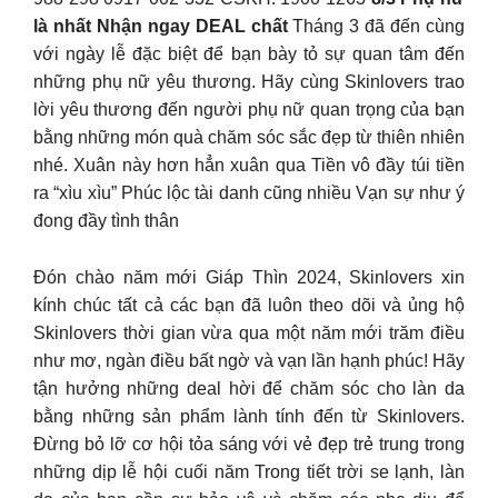
là nhất Nhận ngay DEAL chất
Tháng 3 đã đến cùng
với ngày lễ đặc biệt để bạn bày tỏ sự quan tâm đến
những phụ nữ yêu thương. Hãy cùng Skinlovers trao
lời yêu thương đến người phụ nữ quan trọng của bạn
bằng những món quà chăm sóc sắc đẹp từ thiên nhiên
nhé. Xuân này hơn hẳn xuân qua Tiền vô đầy túi tiền
ra “xìu xìu” Phúc lộc tài danh cũng nhiều Vạn sự như ý
đong đầy tình thân
Đón chào năm mới Giáp Thìn 2024, Skinlovers xin
kính chúc tất cả các bạn đã luôn theo dõi và ủng hộ
Skinlovers thời gian vừa qua một năm mới trăm điều
như mơ, ngàn điều bất ngờ và vạn lần hạnh phúc! Hãy
tận hưởng những deal hời để chăm sóc cho làn da
bằng những sản phẩm lành tính đến từ Skinlovers.
Đừng bỏ lỡ cơ hội tỏa sáng với vẻ đẹp trẻ trung trong
những dịp lễ hội cuối năm Trong tiết trời se lạnh, làn