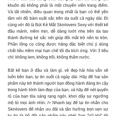
khuôn dù không phải là một chuyên viên trang điểm.
Và tất nhiên, điều quan trọng nhất là bạn có thể yên
tâm với độ bám xuất sắc trên da suốt cả ngày dài. Đi
cùng với đó là Bút Kẻ Mắt Skinlovers Sexy với thiết kế
đầu mảnh, mềm mịn, dễ dàng lướt nhẹ trên da tạo
thành đường kẻ sắc nét giúp đôi mắt trở nên to tròn.
Phần lông cọ cũng được hãng đặc biệt chú ý dùng
chất liệu mềm mại hạn chế tối đa kích ứng. Với 3 tiêu
chí: không lem, không trôi, không thấm nước.
Bất kể bạn ở đâu và làm gì, vẻ đẹp hài hòa vẫn sẽ
luôn bên bạn, tự tin suốt cả ngày dài. Hãy để hai sản
phẩm này trở thành người bạn đồng hành đáng tin cậy
trong hành trình làm đẹp của bạn, và hãy để nét quyến
rũ của bạn tỏa sáng rạng ngời, khơi dậy sự ngưỡng
mộ từ mọi ánh nhìn. /> Nhanh tay để lại tin nhắn cho
Skinlovers để nhận ưu đãi và tận hưởng trọn vẹn sự
tự tin từ bộ đôi sản phẩm này nhé! Son “Vũ khí” tối