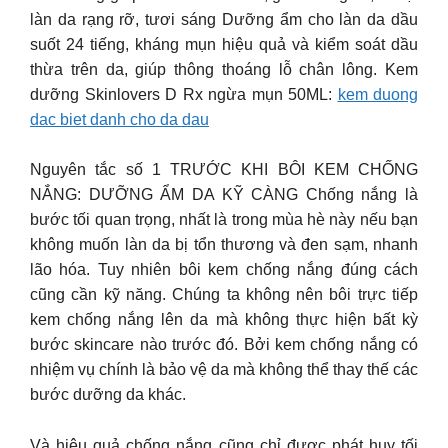
làn da rạng rỡ, tươi sáng Dưỡng ẩm cho làn da dầu
suốt 24 tiếng, kháng mụn hiệu quả và kiểm soát dầu
thừa trên da, giúp thông thoáng lỗ chân lông. Kem
dưỡng Skinlovers D Rx ngừa mụn 50ML:
kem duong
dac biet danh cho da dau
Nguyên tắc số 1 TRƯỚC KHI BÔI KEM CHỐNG
NẮNG: DƯỠNG ẨM DA KỸ CÀNG Chống nắng là
bước tối quan trọng, nhất là trong mùa hè này nếu bạn
không muốn làn da bị tổn thương và đen sạm, nhanh
lão hóa. Tuy nhiên bôi kem chống nắng đúng cách
cũng cần kỹ năng. Chúng ta không nên bôi trực tiếp
kem chống nắng lên da mà không thực hiện bất kỳ
bước skincare nào trước đó. Bởi kem chống nắng có
nhiệm vụ chính là bảo vệ da mà không thể thay thế các
bước dưỡng da khác.
Và hiệu quả chống nắng cũng chỉ được phát huy tối