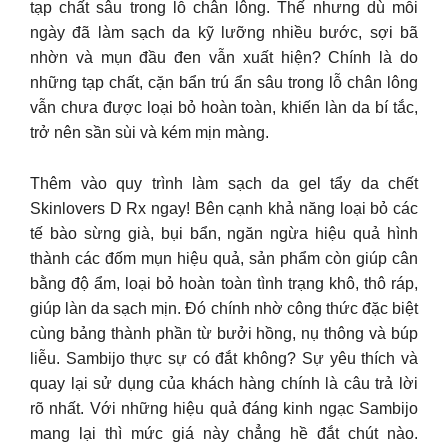
tạp chất sâu trong lỗ chân lông. Thế nhưng dù mỗi
ngày đã làm sạch da kỹ lưỡng nhiều bước, sợi bã
nhờn và mụn đầu đen vẫn xuất hiện? Chính là do
những tạp chất, cặn bẩn trú ẩn sâu trong lỗ chân lông
vẫn chưa được loại bỏ hoàn toàn, khiến làn da bí tắc,
trở nên sần sùi và kém mịn màng.
Thêm vào quy trình làm sạch da gel tẩy da chết
Skinlovers D Rx ngay! Bên cạnh khả năng loại bỏ các
tế bào sừng già, bụi bẩn, ngăn ngừa hiệu quả hình
thành các đốm mụn hiệu quả, sản phẩm còn giúp cân
bằng độ ẩm, loại bỏ hoàn toàn tình trạng khô, thô ráp,
giúp làn da sạch mịn. Đó chính nhờ công thức đặc biệt
cùng bảng thành phần từ bưởi hồng, nụ thông và búp
liễu. Sambijo thực sự có đắt không? Sự yêu thích và
quay lại sử dụng của khách hàng chính là câu trả lời
rõ nhất. Với những hiệu quả đáng kinh ngạc Sambijo
mang lại thì mức giá này chẳng hề đắt chút nào.