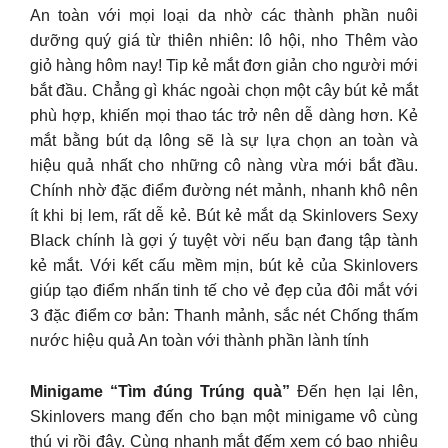
An toàn với mọi loại da nhờ các thành phần nuôi
dưỡng quý giá từ thiên nhiên: lô hội, nho Thêm vào
giỏ hàng hôm nay! Tip kẻ mắt đơn giản cho người mới
bắt đầu. Chẳng gì khác ngoài chọn một cây bút kẻ mắt
phù hợp, khiến mọi thao tác trở nên dễ dàng hơn. Kẻ
mắt bằng bút dạ lông sẽ là sự lựa chọn an toàn và
hiệu quả nhất cho những cô nàng vừa mới bắt đầu.
Chính nhờ đặc điểm đường nét mảnh, nhanh khô nên
ít khi bị lem, rất dễ kẻ. Bút kẻ mắt dạ Skinlovers Sexy
Black chính là gợi ý tuyệt vời nếu bạn đang tập tành
kẻ mắt. Với kết cấu mềm mịn, bút kẻ của Skinlovers
giúp tạo điểm nhấn tinh tế cho vẻ đẹp của đôi mắt với
3 đặc điểm cơ bản: Thanh mảnh, sắc nét Chống thấm
nước hiệu quả An toàn với thành phần lành tính
Minigame “Tìm đúng Trúng quà”
Đến hẹn lại lên,
Skinlovers mang đến cho bạn một minigame vô cùng
thú vị rồi đây. Cùng nhanh mắt đếm xem có bao nhiêu