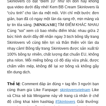
Skinlovers có đạt “điểm 10” như lời đồn hay không
qua video dưới đây nhé! Kem BB Cream Skinlovers là
“cứu tinh” cho làn da mệt mỏi. Với chỉ một bước đơn
giản, bạn đã có ngay một làn da rạng rỡ, mịn màng và
tự tin tỏa sáng. [𝐌𝐈𝐍𝐈𝐆𝐀𝐌𝐄] TÌM ĐIỂM KHÁC NHAU
Cùng “soi” xem có bao nhiêu điểm khác nhau giữa 2
bức hình dưới đây để nhận ngay 3 bịch bông tẩy trang
Skinlovers vô cùng tiện lợi và thân thiện với làn da
nhạy cảm! Bông tẩy trang Skinlovers được sản xuất từ
100% bông tự nhiên, chất lượng đạt chuẩn EU, không
pha nilon. Mỗi miếng bông có độ dày vừa phải, được
chấm viền mép, không để lại xơ bông và không gây
tốn dung dịch.
𝗧𝗵𝗲̂̉ 𝗹𝗲̣̂: Comment đáp án đúng + tag tên 3 người bạn
cùng tham gia Like Fanpage:
skinloversvietnam
Like
và Chia sẻ bài Minigame này về trang cá nhân ở chế
độ công khai kèm hashtag
#Skinlovers
Giải thưởng: