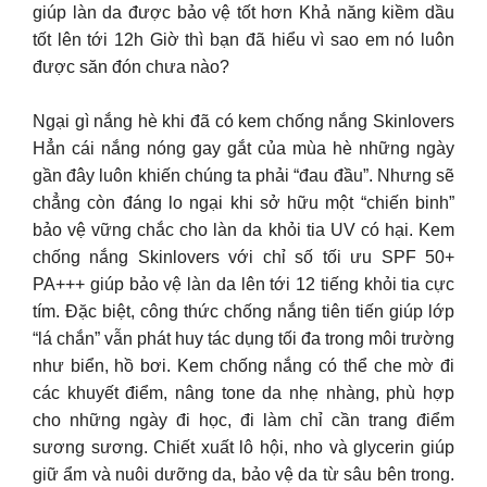
giúp làn da được bảo vệ tốt hơn Khả năng kiềm dầu
tốt lên tới 12h Giờ thì bạn đã hiểu vì sao em nó luôn
được săn đón chưa nào?
Ngại gì nắng hè khi đã có kem chống nắng Skinlovers
Hẳn cái nắng nóng gay gắt của mùa hè những ngày
gần đây luôn khiến chúng ta phải “đau đầu”. Nhưng sẽ
chẳng còn đáng lo ngại khi sở hữu một “chiến binh”
bảo vệ vững chắc cho làn da khỏi tia UV có hại. Kem
chống nắng Skinlovers với chỉ số tối ưu SPF 50+
PA+++ giúp bảo vệ làn da lên tới 12 tiếng khỏi tia cực
tím. Đặc biệt, công thức chống nắng tiên tiến giúp lớp
“lá chắn” vẫn phát huy tác dụng tối đa trong môi trường
như biển, hồ bơi. Kem chống nắng có thể che mờ đi
các khuyết điểm, nâng tone da nhẹ nhàng, phù hợp
cho những ngày đi học, đi làm chỉ cần trang điểm
sương sương. Chiết xuất lô hội, nho và glycerin giúp
giữ ẩm và nuôi dưỡng da, bảo vệ da từ sâu bên trong.