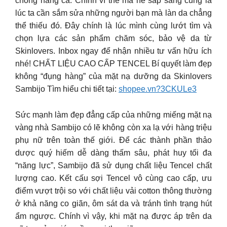
chống nắng cả. Chính vì thế mà hè sắp sang cũng là
lúc ta cần sắm sửa những người bạn mà làn da chẳng
thể thiếu đó. Đây chính là lúc mình cùng lướt tìm và
chọn lựa các sản phẩm chăm sóc, bảo vệ da từ
Skinlovers. Inbox ngay để nhận nhiều tư vấn hữu ích
nhé! CHẤT LIỆU CAO CẤP TENCEL Bí quyết làm đẹp
không “đụng hàng” của mặt nạ dưỡng da Skinlovers
Sambijo Tìm hiểu chi tiết tại:
shopee.vn?3CKULe3
Sức mạnh làm đẹp đẳng cấp của những miếng mặt nạ
vàng nhà Sambijo có lẽ không còn xa lạ với hàng triệu
phụ nữ trên toàn thế giới. Để các thành phần thảo
dược quý hiếm dễ dàng thấm sâu, phát huy tối đa
“năng lực”, Sambijo đã sử dụng chất liệu Tencel chất
lượng cao. Kết cấu sợi Tencel vô cùng cao cấp, ưu
điểm vượt trội so với chất liệu vải cotton thông thường
ở khả năng co giãn, ôm sát da và tránh tình trạng hút
ẩm ngược. Chính vì vậy, khi mặt nạ được áp trên da