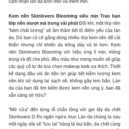
cảm nhận làn da tươi mới và mềm mịn.
Kem nền Skinlovers Blooming siêu mịn Trao bạn
lớp nền mượt mà trong vài phút
Đôi khi, một lớp nền
“kém chất lượng” sẽ âm thầm tiết lộ điểm yếu của làn
da. Dù bạn có cố gắng dùng nhiều lớp kem nền để cải
thiện nhưng chỉ khiến da trông dày và bí hơn. Kem
nền Skinlovers Blooming với hiệu ứng lì mịn, mỏng
trong và độ che phủ, đều màu như mong muốn sẽ giúp
các quý cô tự do lựa chọn makeup look ưa thích. Thiết
kế dạng đầu vòi ấn tiện lợi giúp tiết kiệm lượng kem
nền khi sử dụng lại sạch sẽ, không gây lem bẩn. Làn
da của bạn đã tìm kiếm được kem nền ưng ý, bạn đã
sẵn sàng sở hữu?
“Mở cửa” đến từng lỗ chân lông với gel tẩy da chết
Skinlovers D Rx ngăn ngừa mụn Làn da chúng ta sau
một ngày dài sẽ “lưu lại” hàng tá bụi bẩn, da chết cùng