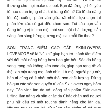
thượng cho mọi make up look Bạn đã từng tự hỏi, yếu
tố nào quan trọng nhất khi trang điểm? Có lẽ dù nâng
lên đặt xuống, phân vân giữa rất nhiều lựa chọn thì
phần lớn các cô gái đều chọn son. Túi của bạn vẫn
đang trống vị trí cho một thỏi son thật chất lượng, sẵn
sàng làm sáng bừng gương mặt sau mỗi lần thoa?
SON TRANG ĐIỂM CAO CẤP SKINLOVERS
LOVEMORE sẽ là “vũ khí” giúp bạn trở thành tâm điểm
với đôi môi nóng bỏng hơn bao giờ hết. Sắc đỏ hồng
sang trọng mà không kén tone da, giúp bạn rạng rỡ và
thật xịn mịn trong mọi ánh nhìn. Là một người phụ nữ,
hẳn ai cũng có ít nhất một thỏi son chất lượng. Đừng
bỏ qua các sắc son quyến rũ của Skinlovers ngay hôm
nay. Tôn vinh làn da với dòng sản phẩm Skinlovers
Lifting làm trắng và săn chắc da Chắc chắn mỗi người
phụ nữ đều có một routine dành riêng cho làn da.