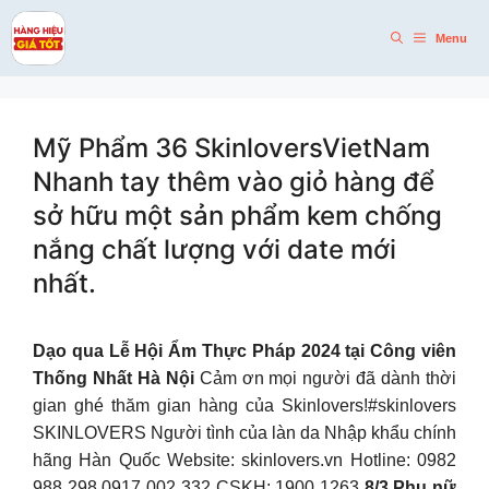
Skip
to
Menu
content
Mỹ Phẩm 36 SkinloversVietNam
Nhanh tay thêm vào giỏ hàng để
sở hữu một sản phẩm kem chống
nắng chất lượng với date mới
nhất.
Dạo qua Lễ Hội Ẩm Thực Pháp 2024 tại Công viên
Thống Nhất Hà Nội
Cảm ơn mọi người đã dành thời
gian ghé thăm gian hàng của Skinlovers!
#skinlovers
SKINLOVERS Người tình của làn da Nhập khẩu chính
hãng Hàn Quốc Website: skinlovers.vn Hotline: 0982
988 298 0917 002 332 CSKH: 1900 1263
8/3 Phụ nữ