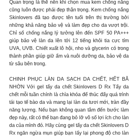
Quan trọng là thế nên khi chọn mua kem chống nắng
cũng luôn được phái đẹp thận trọng. Kem chống nắng
Skinlovers đã tạo được tên tuổi trên thị trường bởi
những khả năng bảo vệ và làm đẹp cho da vượt trội.
Chỉ số chống nắng lý tưởng lên đến SPF 50 PA+++
giúp bảo vệ làn da lên tới 12 tiếng khỏi tia cực tím
UVA, UVB. Chiết xuất lô hội, nho và glycerin có trong
thành phần giúp giữ ẩm và nuôi dưỡng da, bảo vệ da
từ sâu bên trong.
CHINH PHỤC LÀN DA SẠCH DA CHẾT, HẾT BÃ
NHỜN Với gel tẩy da chết Skinlovers D Rx Tẩy da
chết mỗi tuần chính là chìa khóa để thúc đẩy quá trình
tái tạo tế bào da và mang lại làn da tươi mới, tràn đầy
năng lượng. Nếu bạn không quan tâm đến bước làm
đẹp này, rất có thể bạn đang bỏ lỡ vô số lợi ích cho làn
da của mình đó. Hãy cùng gel tẩy da chết Skinlovers D
Rx ngăn ngừa mụn giúp bạn lấy lại phong độ cho làn