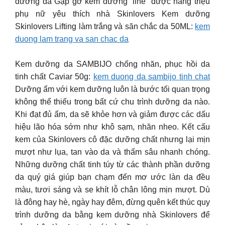
dưỡng da Gặp gỡ kem dưỡng “line” được hàng triệu
phụ nữ yêu thích nhà Skinlovers Kem dưỡng
Skinlovers Lifting làm trắng và săn chắc da 50ML:
kem
duong lam trang va san chac da
Kem dưỡng da SAMBIJO chống nhăn, phục hồi da
tinh chất Caviar 50g:
kem duong da sambijo tinh chat
Dưỡng ẩm với kem dưỡng luôn là bước tối quan trọng
không thể thiếu trong bất cứ chu trình dưỡng da nào.
Khi đạt đủ ẩm, da sẽ khỏe hơn và giảm được các dấu
hiệu lão hóa sớm như khô sạm, nhăn nheo. Kết cấu
kem của Skinlovers cô đặc dưỡng chất nhưng lại mịn
mượt như lụa, tan vào da và thấm sâu nhanh chóng.
Những dưỡng chất tinh túy từ các thành phần dưỡng
da quý giá giúp bạn chạm đến mơ ước làn da đều
màu, tươi sáng và se khít lỗ chân lông mịn mượt. Dù
là đông hay hè, ngày hay đêm, đừng quên kết thúc quy
trình dưỡng da bằng kem dưỡng nhà Skinlovers để