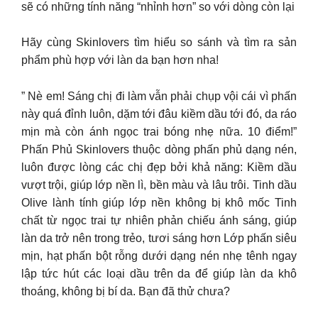
sẽ có những tính năng “nhỉnh hơn” so với dòng còn lại
Hãy cùng Skinlovers tìm hiểu so sánh và tìm ra sản
phẩm phù hợp với làn da bạn hơn nha!
” Nè em! Sáng chị đi làm vẫn phải chụp vội cái vì phấn
này quá đỉnh luôn, dặm tới đâu kiềm dầu tới đó, da ráo
mịn mà còn ánh ngọc trai bóng nhẹ nữa. 10 điểm!”
Phấn Phủ Skinlovers thuộc dòng phấn phủ dạng nén,
luôn được lòng các chị đẹp bởi khả năng: Kiềm dầu
vượt trội, giúp lớp nền lì, bền màu và lâu trôi. Tinh dầu
Olive lành tính giúp lớp nền không bị khô mốc Tinh
chất từ ngọc trai tự nhiên phản chiếu ánh sáng, giúp
làn da trở nên trong trẻo, tươi sáng hơn Lớp phấn siêu
mịn, hạt phấn bột rỗng dưới dạng nén nhẹ tênh ngay
lập tức hút các loại dầu trên da để giúp làn da khô
thoáng, không bị bí da. Bạn đã thử chưa?