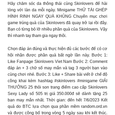
Hãy chăm sóc da thông thái cùng Skinlovers để hài
lòng với làn da mỗi ngày. Minigame THỬ TÀI GHÉP
HÌNH RINH NGAY QUÀ KHỦNG Chuyên mục chơi
game trúng quà của Skinlovers đã quay trở lại rồi đây.
Bạn có từng bỏ lỡ nhiều phần quà của Skinlovers. Vậy
thì nhanh tay tham gia ngay thôi.
Chọn đáp án đúng và thực hiện đủ các bước để có cơ
hội nhận được phần quà bất ngờ lần này. Bước 1:
Like Fanpage Skinlovers Viet Nam Bước 2: Comment
đáp án + 3 chữ số may mắn và tag 3 người bạn vào
cùng chơi nhé. Bước 3: Like + Share bài viết ở chế độ
công khai kèm hashtag #skinlovers #minigame GIẢI
THƯỞNG 25 thỏi son trang điểm cao cấp Skinlovers
Sexy Lady số 505 trị giá 350.000đ sẽ dành tặng 25
bạn may mắn nhất. Thời gian: đến hết 7/6/2023 Kết
quả do BTC lựa chọn qua phần mềm random.ord.vn
và được công bố trong vòng 5 ngày sau khi kết thúc.