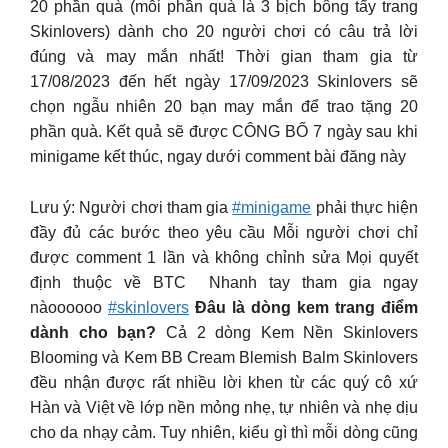
20 phần quà (mỗi phần quà là 3 bịch bông tẩy trang
Skinlovers) dành cho 20 người chơi có câu trả lời
đúng và may mắn nhất! Thời gian tham gia từ
17/08/2023 đến hết ngày 17/09/2023 Skinlovers sẽ
chọn ngẫu nhiên 20 bạn may mắn để trao tặng 20
phần quà. Kết quả sẽ được CÔNG BỐ 7 ngày sau khi
minigame kết thúc, ngay dưới comment bài đăng này
Lưu ý: Người chơi tham gia
#minigame
phải thực hiện
đầy đủ các bước theo yêu cầu Mỗi người chơi chỉ
được comment 1 lần và không chỉnh sửa Mọi quyết
định thuộc về BTC ️ Nhanh tay tham gia ngay
nàoooooo
#skinlovers
Đâu là dòng kem trang điểm
dành cho bạn?
Cả 2 dòng Kem Nền Skinlovers
Blooming và Kem BB Cream Blemish Balm Skinlovers
đều nhận được rất nhiều lời khen từ các quý cô xứ
Hàn và Việt về lớp nền mỏng nhẹ, tự nhiên và nhẹ dịu
cho da nhạy cảm. Tuy nhiên, kiểu gì thì mỗi dòng cũng