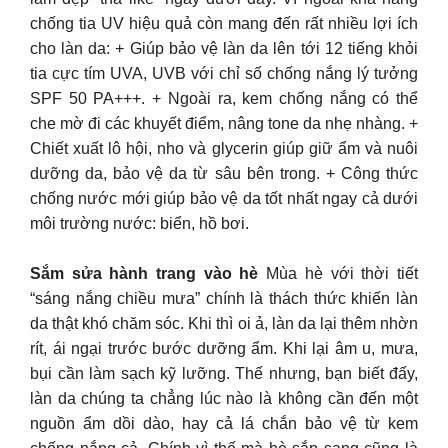
chống tia UV hiệu quả còn mang đến rất nhiều lợi ích
cho làn da: + Giúp bảo vệ làn da lên tới 12 tiếng khỏi
tia cực tím UVA, UVB với chỉ số chống nắng lý tưởng
SPF 50 PA+++. + Ngoài ra, kem chống nắng có thể
che mờ đi các khuyết điểm, nâng tone da nhẹ nhàng. +
Chiết xuất lô hội, nho và glycerin giúp giữ ẩm và nuôi
dưỡng da, bảo vệ da từ sâu bên trong. + Công thức
chống nước mới giúp bảo vệ da tốt nhất ngay cả dưới
môi trường nước: biển, hồ bơi.
Sắm sửa hành trang vào hè
Mùa hè với thời tiết
“sáng nắng chiều mưa” chính là thách thức khiến làn
da thật khó chăm sóc. Khi thì oi ả, làn da lại thêm nhờn
rít, ái ngại trước bước dưỡng ẩm. Khi lại âm u, mưa,
bụi cần làm sạch kỹ lưỡng. Thế nhưng, bạn biết đấy,
làn da chúng ta chẳng lúc nào là không cần đến một
nguồn ẩm dồi dào, hay cả lá chắn bảo vệ từ kem