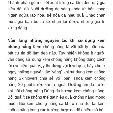
Thành phần gồm chiết xuất trứng cá tầm đen quý giá
siêu đắt đỏ Nuôi dưỡng da sáng khỏe từ bên trong
Ngăn ngừa lão hóa, trẻ hóa da hiệu quả Chắc chắn
mức giá bạn bỏ ra sẽ nhận lại được những giá trị
xứng đáng.
Nằm lòng những nguyên tắc khi sử dụng kem
chống nắng
Kem chống nắng là vật bất ly thân của
bất cứ tín đồ làm đẹp nào. Tuy nhiên không ít người
vẫn đang sử dụng kem chống nắng không đúng cách
tối ưu hiệu quả. Vậy thì đừng vội lướt qua, hãy check
ngay những nguyên tắc “vàng” khi sử dụng kem chống
nắng Skinlovers chia sẻ với bạn. Thoa kem chống
nắng 20 phút trước khi ra ngoài Dưỡng ẩm da trước
khi bôi chống nắng Dùng đủ lượng kem chống nắng.
Bôi quá ít sẽ không thể đạt hiệu quả chống nắng mong
muốn Bôi kem chống nắng cả khi ở nhà Bôi lại kem
chống nắng trong các trường hợp: da đổ nhiều mồ hôi,