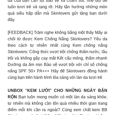
da của bạn cần sự bảo vệ và chăm sóc nhẹ dịu để
luôn tươi trẻ và rạng rỡ. Hãy tận hưởng những món
quà siêu hấp dẫn mà Skinlovers gửi tặng bạn dưới
đây.
[FEEDBACK] Trăm nghe không bằng một thấy Mấy ai
chối từ được Kem Chống Nắng Skinlovers? Yêu da
theo cách tự nhiên nhất cùng Kem chống nắng
Skinlovers: Công thức vượt trội chống thấm nước, lâu
trôi và không gây cay mắt Kết cấu mỏng, thấm nhanh
Dưỡng da ẩm mịn Bảo vệ vượt trội với chỉ số chống
nắng SPF 50+ PA+++ Hãy để Skinlovers đồng hành
cùng bạn trên hành trình tỏa sáng với làn da tươi trẻ
UNBOX “KEM LƯỜI” CHO NHỮNG NGÀY BẬN
RỘN
Bạn luôn mong muốn có một làn da sáng khỏe,
tự nhiên mà không cần tốn quá nhiều thời gian trang
điểm mỗi khi cần ra ngoài? Cùng xem chất kem BB