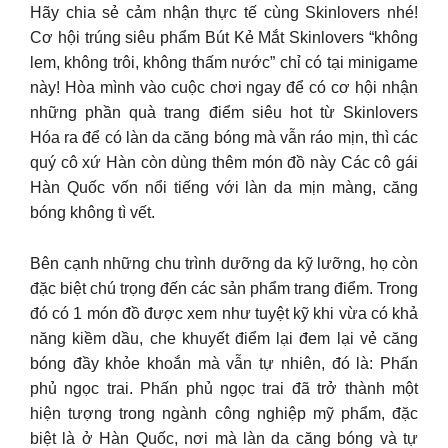
Hãy chia sẻ cảm nhận thực tế cùng Skinlovers nhé!
Cơ hội trúng siêu phẩm Bút Kẻ Mắt Skinlovers “không
lem, không trôi, không thấm nước” chỉ có tại minigame
này! Hòa mình vào cuộc chơi ngay để có cơ hội nhận
những phần quà trang điểm siêu hot từ Skinlovers
Hóa ra để có làn da căng bóng mà vẫn ráo mịn, thì các
quý cô xứ Hàn còn dùng thêm món đồ này Các cô gái
Hàn Quốc vốn nổi tiếng với làn da mịn màng, căng
bóng không tì vết.
Bên cạnh những chu trình dưỡng da kỹ lưỡng, họ còn
đặc biệt chú trọng đến các sản phẩm trang điểm. Trong
đó có 1 món đồ được xem như tuyệt kỹ khi vừa có khả
năng kiềm dầu, che khuyết điểm lại đem lại vẻ căng
bóng đầy khỏe khoắn mà vẫn tự nhiên, đó là: Phấn
phủ ngọc trai. Phấn phủ ngọc trai đã trở thành một
hiện tượng trong ngành công nghiệp mỹ phẩm, đặc
biệt là ở Hàn Quốc, nơi mà làn da căng bóng và tự