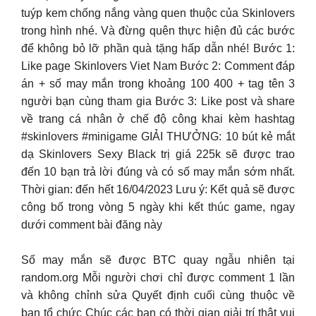
tuýp kem chống nắng vàng quen thuộc của Skinlovers
trong hình nhé. Và đừng quên thực hiện đủ các bước
để không bỏ lỡ phần quà tặng hấp dẫn nhé! Bước 1:
Like page Skinlovers Viet Nam Bước 2: Comment đáp
án + số may mắn trong khoảng 100 400 + tag tên 3
người bạn cùng tham gia Bước 3: Like post và share
về trang cá nhân ở chế độ công khai kèm hashtag
#skinlovers #minigame GIẢI THƯỞNG: 10 bút kẻ mắt
dạ Skinlovers Sexy Black trị giá 225k sẽ được trao
đến 10 bạn trả lời đúng và có số may mắn sớm nhất.
Thời gian: đến hết 16/04/2023 Lưu ý: Kết quả sẽ được
công bố trong vòng 5 ngày khi kết thúc game, ngay
dưới comment bài đăng này
Số may mắn sẽ được BTC quay ngẫu nhiên tại
random.org Mỗi người chơi chỉ được comment 1 lần
và không chỉnh sửa Quyết định cuối cùng thuộc về
ban tổ chức Chúc các bạn có thời gian giải trí thật vui