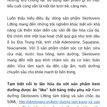
Nhưng tựu chung lại, dù dùng sản phẩm gì thì mục
tiêu cuối cùng vẫn là một làn tươi trẻ, căng mịn.
Luôn thấu hiểu điều ấy, dòng sản phẩm Skinlovers
Lifting mang đến những trải nghiệm khác biệt với khả
năng cải thiện toàn diện các vấn đề lão hóa của da.
Đó chính nhờ một loạt hoạt chất quý giá như tinh dầu
ô liu Địa Trung Hải, tinh chất Adenosine, Squalane,
Niaciamide, Với 3 sản phẩm chăm sóc cơ bản: sữa
rửa mặt, nước hoa hồng, kem dưỡng, Skinlovers
mang đến một quy trình chăm sóc da cơ bản, toàn
diện. Vừa làm sạch da đến cấp ẩm, nuôi dưỡng
chuyên sâu cho khỏe mạnh từ bên trong.
Tạm biệt nỗi lo lão hóa da với sản phẩm kem
dưỡng được ấn “like” bởi hàng triệu phụ nữ
Kem
dưỡng Skinlovers Lifting làm trắng và săn chắc da
50ML:
http://skinlovers.vn/kem duong lam trang va san