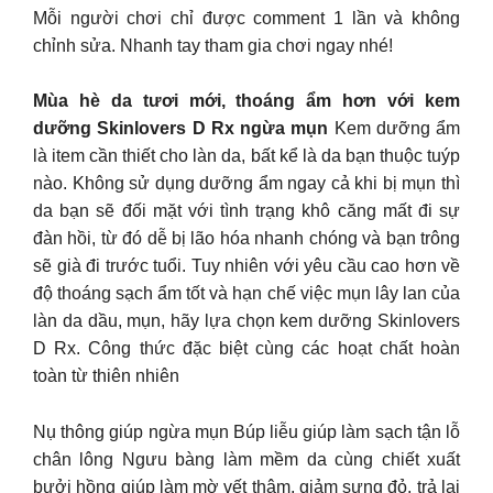
Mỗi người chơi chỉ được comment 1 lần và không
chỉnh sửa. Nhanh tay tham gia chơi ngay nhé!
Mùa hè da tươi mới, thoáng ẩm hơn với kem
dưỡng Skinlovers D Rx ngừa mụn
Kem dưỡng ẩm
là item cần thiết cho làn da, bất kể là da bạn thuộc tuýp
nào. Không sử dụng dưỡng ẩm ngay cả khi bị mụn thì
da bạn sẽ đối mặt với tình trạng khô căng mất đi sự
đàn hồi, từ đó dễ bị lão hóa nhanh chóng và bạn trông
sẽ già đi trước tuổi. Tuy nhiên với yêu cầu cao hơn về
độ thoáng sạch ẩm tốt và hạn chế việc mụn lây lan của
làn da dầu, mụn, hãy lựa chọn kem dưỡng Skinlovers
D Rx. Công thức đặc biệt cùng các hoạt chất hoàn
toàn từ thiên nhiên
Nụ thông giúp ngừa mụn Búp liễu giúp làm sạch tận lỗ
chân lông Ngưu bàng làm mềm da cùng chiết xuất
bưởi hồng giúp làm mờ vết thâm, giảm sưng đỏ, trả lại