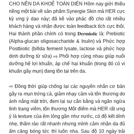
CHO NỀN DA KHOẺ TOÀN DIỆN Hôm nay giới thiệu
riêng một bài về sản phẩm Synergie Skin mà HER cực
kỳ ưng ý dạo này; đã kê vào phác đồ cho rất nhiều
khách hàng và nhận được toàn feedback tích cực thôi.
Hai thành phần chính có trong 𝐃𝐞𝐫𝐦𝐢𝐨𝐭𝐢𝐜 là: Prebiotic
(Alpha-glucan oligosaccharide & Inulin) và Phức hợp
Postbiotic (bifida ferment lysate, lactose và phức hợp
dinh dưỡng từ sữa) ⇨ Phối hợp cùng nhau giúp nuôi
dưỡng hệ lợi khuẩn, áp chế hại khuẩn (trong đó có vi
khuẩn gây mụn) đang tồn tại trên da.
⇨ Đồng thời giúp chống lại các nguyên nhân cơ bản
gây ra mụn trứng cá, giảm nhạy cảm và tổn thương do
ánh nắng mặt trời, đem lại sự cân bằng và ngăn ngừa
tình trạng viêm, tổn thương Một điểm mà HER rất ưng
ý là texture của ẻm lỏng gần như nước, có độ kết dính
nhẹ, thấm ráo rất nhanh nhưng mình cảm nhận da đủ
ẩm căng bóng tức thì luôn nha. Sau độ 10 ngày trải