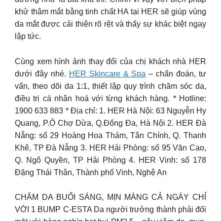
khử thâm mắt bằng tinh chất HA tại HER sẽ giúp vùng
da mắt được cải thiện rõ rệt và thấy sự khác biệt ngay
lập tức.
Cùng xem hình ảnh thay đổi của chị khách nhà HER
dưới đây nhé.
HER Skincare & Spa
– chẩn đoán, tư
vấn, theo dõi da 1:1, thiết lập quy trình chăm sóc da,
điều trị cá nhân hoá với từng khách hàng. * Hotline:
1900 633 883 * Địa chỉ: 1. HER Hà Nội: 63 Nguyễn Hy
Quang, P.Ô Chợ Dừa, Q.Đống Đa, Hà Nội 2. HER Đà
Nẵng: số 29 Hoàng Hoa Thám, Tân Chính, Q. Thanh
Khê, TP Đà Nẵng 3. HER Hải Phòng: số 95 Văn Cao,
Q. Ngô Quyền, TP Hải Phòng 4. HER Vinh: số 178
Đặng Thái Thân, Thành phố Vinh, Nghệ An
CHĂM DA BUỔI SÁNG, MỊN MÀNG CẢ NGÀY CHỈ
VỚI 1 BUMP C-ESTA Da người trưởng thành phải đối