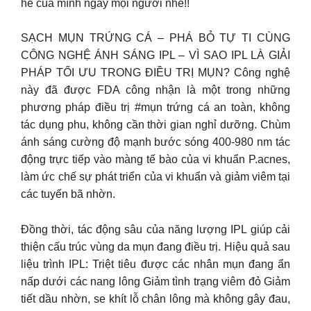
hè của mình ngay mọi người nhé!!
SẠCH MỤN TRỨNG CÁ – PHÁ BỎ TỰ TI CÙNG
CÔNG NGHỆ ÁNH SÁNG IPL – VÌ SAO IPL LÀ GIẢI
PHÁP TỐI ƯU TRONG ĐIỀU TRỊ MỤN? Công nghệ
này đã được FDA công nhận là một trong những
phương pháp điều trị #mụn trứng cá an toàn, không
tác dụng phu, không cần thời gian nghỉ dưỡng. Chùm
ánh sáng cường độ mạnh bước sóng 400-980 nm tác
động trực tiếp vào màng tế bào của vi khuẩn P.acnes,
làm ức chế sự phát triển của vi khuẩn và giảm viêm tại
các tuyến bã nhờn.
Đồng thời, tác động sâu của năng lượng IPL giúp cải
thiện cấu trúc vùng da mụn đang điều trị. Hiệu quả sau
liệu trình IPL: Triệt tiêu được các nhân mụn đang ẩn
nấp dưới các nang lông Giảm tình trạng viêm đỏ Giảm
tiết dầu nhờn, se khít lỗ chân lông mà không gây đau,