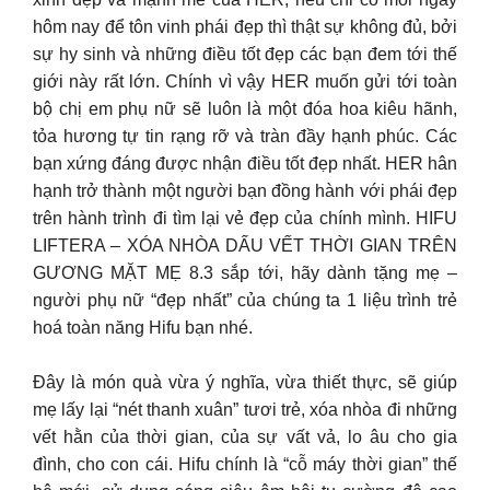
hôm nay để tôn vinh phái đẹp thì thật sự không đủ, bởi
sự hy sinh và những điều tốt đẹp các bạn đem tới thế
giới này rất lớn. Chính vì vậy HER muốn gửi tới toàn
bộ chị em phụ nữ sẽ luôn là một đóa hoa kiêu hãnh,
tỏa hương tự tin rạng rỡ và tràn đầy hạnh phúc. Các
bạn xứng đáng được nhận điều tốt đẹp nhất. HER hân
hạnh trở thành một người bạn đồng hành với phái đẹp
trên hành trình đi tìm lại vẻ đẹp của chính mình. HIFU
LIFTERA – XÓA NHÒA DẤU VẾT THỜI GIAN TRÊN
GƯƠNG MẶT MẸ 8.3 sắp tới, hãy dành tặng mẹ –
người phụ nữ “đẹp nhất” của chúng ta 1 liệu trình trẻ
hoá toàn năng Hifu bạn nhé.
Đây là món quà vừa ý nghĩa, vừa thiết thực, sẽ giúp
mẹ lấy lại “nét thanh xuân” tươi trẻ, xóa nhòa đi những
vết hằn của thời gian, của sự vất vả, lo âu cho gia
đình, cho con cái. Hifu chính là “cỗ máy thời gian” thế