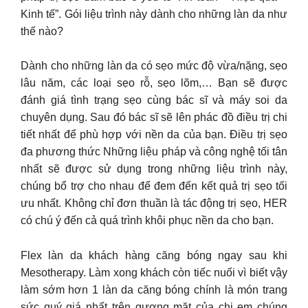
Kinh tế”. Gói liệu trình này dành cho những làn da như
thế nào?
Dành cho những làn da có sẹo mức độ vừa/nặng, sẹo
lâu năm, các loại sẹo rỗ, sẹo lõm,… Bạn sẽ được
đánh giá tình trạng sẹo cùng bác sĩ và máy soi da
chuyên dụng. Sau đó bác sĩ sẽ lên phác đồ điều trị chi
tiết nhất để phù hợp với nền da của bạn. Điều trị sẹo
đa phương thức Những liệu pháp và công nghệ tối tân
nhất sẽ được sử dụng trong những liệu trình này,
chúng bổ trợ cho nhau để đem đến kết quả trị sẹo tối
ưu nhất. Không chỉ đơn thuần là tác động trị sẹo, HER
có chú ý đến cả quá trình khôi phục nền da cho bạn.
Flex làn da khách hàng căng bóng ngay sau khi
Mesotherapy. Làm xong khách còn tiếc nuối vì biết vậy
làm sớm hơn 1 làn da căng bóng chính là món trang
sức quý giá nhất trên gương mặt của chị em chúng