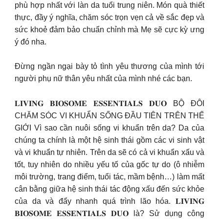
phù hợp nhất với làn da tuổi trung niên. Món quà thiết
thực, đầy ý nghĩa, chăm sóc trọn vẹn cả về sắc đẹp và
sức khoẻ đảm bảo chuẩn chỉnh mà Mẹ sẽ cực kỳ ưng
ý đó nha.
Đừng ngần ngại bày tỏ tình yêu thương của mình tới
người phụ nữ thân yêu nhất của mình nhé các bạn.
𝐋𝐈𝐕𝐈𝐍𝐆 𝐁𝐈𝐎𝐒𝐎𝐌𝐄 𝐄𝐒𝐒𝐄𝐍𝐓𝐈𝐀𝐋𝐒 𝐃𝐔𝐎 BỘ ĐÔI
CHĂM SÓC VI KHUẨN SỐNG ĐẦU TIÊN TRÊN THẾ
GIỚI Vì sao cần nuôi sống vi khuẩn trên da? Da của
chúng ta chính là một hệ sinh thái gồm các vi sinh vật
và vi khuẩn tự nhiên. Trên da sẽ có cả vi khuẩn xấu và
tốt, tuy nhiên do nhiều yếu tố của gốc tự do (ô nhiễm
môi trường, trang điểm, tuổi tác, mầm bệnh…) làm mất
cân bằng giữa hệ sinh thái tác động xấu đến sức khỏe
của da và đẩy nhanh quá trình lão hóa. 𝐋𝐈𝐕𝐈𝐍𝐆
𝐁𝐈𝐎𝐒𝐎𝐌𝐄 𝐄𝐒𝐒𝐄𝐍𝐓𝐈𝐀𝐋𝐒 𝐃𝐔𝐎 là? Sử dụng công