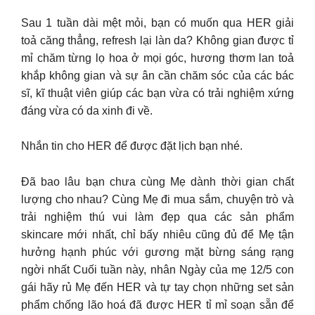
Sau 1 tuần dài mệt mỏi, bạn có muốn qua HER giải
toả căng thẳng, refresh lại làn da? Không gian được tỉ
mỉ chăm từng lọ hoa ở mọi góc, hương thơm lan toả
khắp không gian và sự ân cần chăm sóc của các bác
sĩ, kĩ thuật viên giúp các bạn vừa có trải nghiệm xứng
đáng vừa có da xinh đi về.
Nhắn tin cho HER để được đặt lịch bạn nhé.
Đã bao lâu bạn chưa cùng Mẹ dành thời gian chất
lượng cho nhau? Cùng Mẹ đi mua sắm, chuyện trò và
trải nghiệm thú vui làm đẹp qua các sản phẩm
skincare mới nhất, chỉ bấy nhiêu cũng đủ để Mẹ tận
hưởng hạnh phúc với gương mặt bừng sáng rạng
ngời nhất Cuối tuần này, nhân Ngày của mẹ 12/5 con
gái hãy rủ Mẹ đến HER và tự tay chọn những set sản
phẩm chống lão hoá đã được HER tỉ mỉ soạn sẵn để