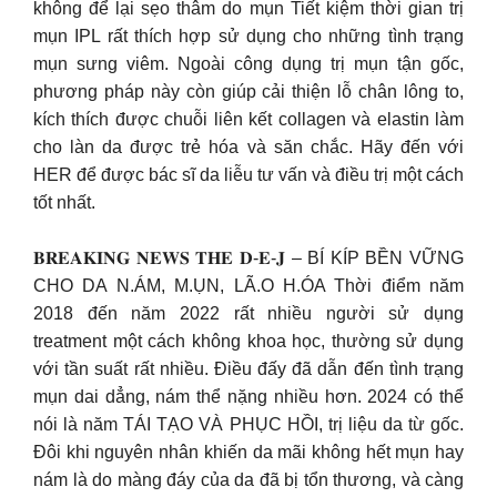
không để lại sẹo thâm do mụn Tiết kiệm thời gian trị
mụn IPL rất thích hợp sử dụng cho những tình trạng
mụn sưng viêm. Ngoài công dụng trị mụn tận gốc,
phương pháp này còn giúp cải thiện lỗ chân lông to,
kích thích được chuỗi liên kết collagen và elastin làm
cho làn da được trẻ hóa và săn chắc. Hãy đến với
HER để được bác sĩ da liễu tư vấn và điều trị một cách
tốt nhất.
𝐁𝐑𝐄𝐀𝐊𝐈𝐍𝐆 𝐍𝐄𝐖𝐒 𝐓𝐇𝐄 𝐃-𝐄-𝐉 – BÍ KÍP BỀN VỮNG
CHO DA N.ÁM, M.ỤN, LÃ.O H.ÓA Thời điểm năm
2018 đến năm 2022 rất nhiều người sử dụng
treatment một cách không khoa học, thường sử dụng
với tần suất rất nhiều. Điều đấy đã dẫn đến tình trạng
mụn dai dẳng, nám thể nặng nhiều hơn. 2024 có thể
nói là năm TÁI TẠO VÀ PHỤC HỒI, trị liệu da từ gốc.
Đôi khi nguyên nhân khiến da mãi không hết mụn hay
nám là do màng đáy của da đã bị tổn thương, và càng