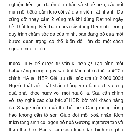
nghiệm liên tục, da ổn định hẳn và khoẻ hơn, các nốt
mụn nội tiết ở cằm khô cồi và giảm viêm rất nhanh. Da
cũng đỡ nhạy cảm 2 vùng má khi dùng Retinol ngày
hè Thật lòng: Nếu bạn chưa sử dụng Dermiotic trong
quy trình chăm sóc da của mình, bạn đang bỏ qua một
bước quan trọng có thể biến đổi làn da một cách
ngoạn mục rồi đó
Inbox HER để được tư vấn kĩ hơn ạ! Tạo hình môi
baby căng mọng ngay sau khi làm chỉ có thể là #Cân
chỉnh HA tại HER Giá ưu đãi sốc chỉ từ 2.000.000đ
Người thật việc thật khách hàng vừa làm dịch vụ ưng
quá phải khoe ngay với mọi người ạ. Sau cân chỉnh
với tay nghề cao của bác sĩ HER, bờ môi khách hàng
đã: Shape môi đẹp và thu hút hơn Căng mọng hồng
hào không cần tô son Giúp đôi môi xoá nhăn Kích
thích tăng sinh collagen trẻ hoá Gương mặt tươi tắn và
thần thái hơn Bác sĩ làm siêu khéo, tạo hình môi phù