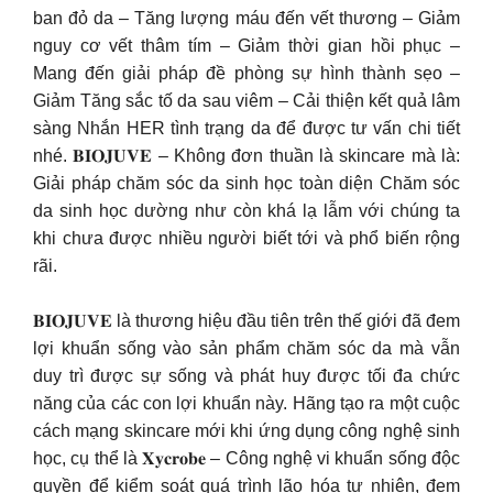
ban đỏ da – Tăng lượng máu đến vết thương – Giảm
nguy cơ vết thâm tím – Giảm thời gian hồi phục –
Mang đến giải pháp đề phòng sự hình thành sẹo –
Giảm Tăng sắc tố da sau viêm – Cải thiện kết quả lâm
sàng Nhắn HER tình trạng da để được tư vấn chi tiết
nhé. 𝐁𝐈𝐎𝐉𝐔𝐕𝐄 – Không đơn thuần là skincare mà là:
Giải pháp chăm sóc da sinh học toàn diện Chăm sóc
da sinh học dường như còn khá lạ lẫm với chúng ta
khi chưa được nhiều người biết tới và phổ biến rộng
rãi.
𝐁𝐈𝐎𝐉𝐔𝐕𝐄 là thương hiệu đầu tiên trên thế giới đã đem
lợi khuẩn sống vào sản phẩm chăm sóc da mà vẫn
duy trì được sự sống và phát huy được tối đa chức
năng của các con lợi khuẩn này. Hãng tạo ra một cuộc
cách mạng skincare mới khi ứng dụng công nghệ sinh
học, cụ thể là 𝐗𝐲𝐜𝐫𝐨𝐛𝐞 – Công nghệ vi khuẩn sống độc
quyền để kiểm soát quá trình lão hóa tự nhiên, đem