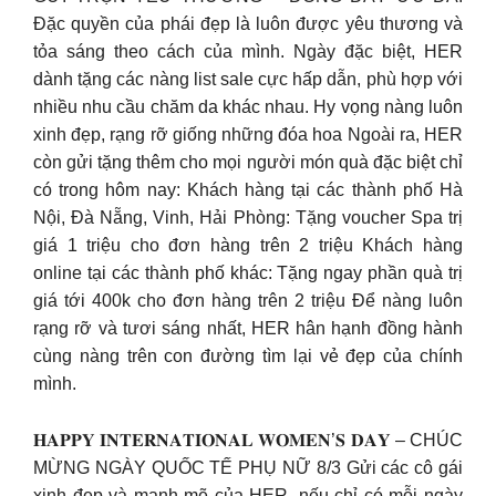
Đặc quyền của phái đẹp là luôn được yêu thương và
tỏa sáng theo cách của mình. Ngày đặc biệt, HER
dành tặng các nàng list sale cực hấp dẫn, phù hợp với
nhiều nhu cầu chăm da khác nhau. Hy vọng nàng luôn
xinh đẹp, rạng rỡ giống những đóa hoa Ngoài ra, HER
còn gửi tặng thêm cho mọi người món quà đặc biệt chỉ
có trong hôm nay: Khách hàng tại các thành phố Hà
Nội, Đà Nẵng, Vinh, Hải Phòng: Tặng voucher Spa trị
giá 1 triệu cho đơn hàng trên 2 triệu Khách hàng
online tại các thành phố khác: Tặng ngay phần quà trị
giá tới 400k cho đơn hàng trên 2 triệu Để nàng luôn
rạng rỡ và tươi sáng nhất, HER hân hạnh đồng hành
cùng nàng trên con đường tìm lại vẻ đẹp của chính
mình.
𝐇𝐀𝐏𝐏𝐘 𝐈𝐍𝐓𝐄𝐑𝐍𝐀𝐓𝐈𝐎𝐍𝐀𝐋 𝐖𝐎𝐌𝐄𝐍’𝐒 𝐃𝐀𝐘 – CHÚC
MỪNG NGÀY QUỐC TẾ PHỤ NỮ 8/3 Gửi các cô gái
xinh đẹp và mạnh mẽ của HER, nếu chỉ có mỗi ngày