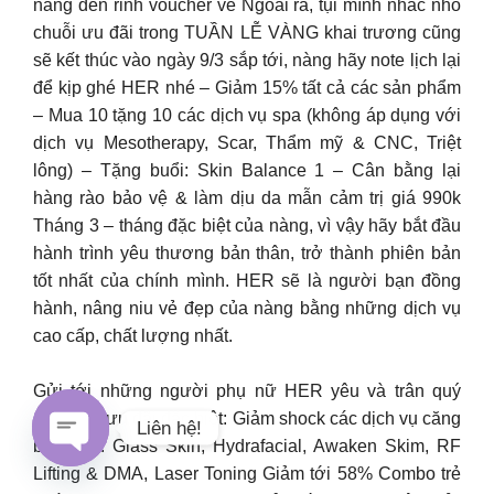
nàng đến rinh voucher về Ngoài ra, tụi mình nhắc nhỏ
chuỗi ưu đãi trong TUẦN LỄ VÀNG khai trương cũng
sẽ kết thúc vào ngày 9/3 sắp tới, nàng hãy note lịch lại
để kịp ghé HER nhé – Giảm 15% tất cả các sản phẩm
– Mua 10 tặng 10 các dịch vụ spa (không áp dụng với
dịch vụ Mesotherapy, Scar, Thẩm mỹ & CNC, Triệt
lông) – Tặng buổi: Skin Balance 1 – Cân bằng lại
hàng rào bảo vệ & làm dịu da mẫn cảm trị giá 990k
Tháng 3 – tháng đặc biệt của nàng, vì vậy hãy bắt đầu
hành trình yêu thương bản thân, trở thành phiên bản
tốt nhất của chính mình. HER sẽ là người bạn đồng
hành, nâng niu vẻ đẹp của nàng bằng những dịch vụ
cao cấp, chất lượng nhất.
Gửi tới những người phụ nữ HER yêu và trân quý
món quà ưu đãi đặc biệt: Giảm shock các dịch vụ căng
Liên hệ!
bóng da: Glass Skin, Hydrafacial, Awaken Skim, RF
Lifting & DMA, Laser Toning Giảm tới 58% Combo trẻ
Open