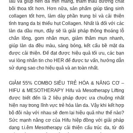
lâu và giúp nền da mịn màng, thẩm thấu dưỡng chất
bôi thoa tốt hơn. Hơn nữa, sản phẩm giúp tăng sinh
collagen tốt hơn, làm dày phần trung bì và cải thiện
tình trạng da bị thiếu hụt Collagen. Nhất là đối với các
làn da dầu mụn, đây sẽ là giải pháp thông thoáng lỗ
chân lông, gom nhân mụn, giảm thâm mụn nhanh,
giúp làn da đều màu, sáng bóng, kết cấu bề mặt da
được cải thiện. Để đạt được hiệu quả tối ưu, các bạn
vui lòng nhắn tin cho HER để được tư vấn, hướng dẫn
sử dụng sao cho hiệu quả và an toàn nhất.
GIẢM 55% COMBO SIÊU TRẺ HÓA & NÂNG CƠ –
HIFU & MESOTHERAPY Hifu và Mesotherapy Lifting
được biết đến là 2 liệu pháp được ưa chuộng nhất
hiện nay trong lĩnh vực trẻ hóa làn da. Vậy khi kết hợp
bộ đôi này với nhau sẽ đem lại hiệu quả như thế nào?
Sức mạnh nâng cơ của Hifu hiệp đồng với giải pháp
dạng t.i.êm Mesotherapy cải thiện cấu trúc da, từ đó