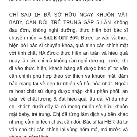
CHỈ SAU 1H ĐÃ SỞ HỮU NGAY KHUÔN MẶT
BABY, CÂN ĐỐI, TRẺ TRUNG GẤP 5 LẦN Không
đau đớn, không nghỉ dưỡng, thực hiện bởi bác sĩ
chuyên môn. = 𝐒𝐀𝐋𝐄 𝐎𝐅𝐅 𝟓𝟎% Được tư vấn và thực
hiện bởi bác sĩ chuyên khoa, quá trình cân chỉnh mặt
với tinh chất HA được thực hiện an toàn và hiệu quả
ngay lập tức chỉ mà không cần nghỉ dưỡng. Trước khi
đi vào thực hiện, khách hàng sẽ được bác sĩ tư vấn
cân chỉnh phù hợp theo sở thích và khuôn mặt, đảm
bảo mang lại vẻ đẹp tự nhiên và hài hòa nhất. Ngoài
ra hoạt chất sử dụng được nhập khẩu phân phối, an
toàn về chất lượng & đạt hiệu quả lâu dài Ví dụ như
chị khách dưới đây là có mong muốn sở hữu khuôn
mặt baby, trẻ trung. Chị đã từng làm dịch vụ bên khác
nhưng cằm bị lệch chưa cân đối. Bác sĩ tại HER đã tư
vấn cho chị cân chỉnh lại vùng hõm má, má trước và