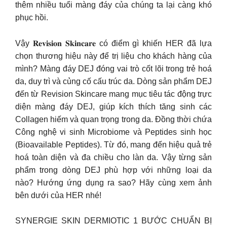
thêm nhiều tuổi màng đáy của chúng ta lại càng khó
phục hồi.
Vậy 𝐑𝐞𝐯𝐢𝐬𝐢𝐨𝐧 𝐒𝐤𝐢𝐧𝐜𝐚𝐫𝐞 có điểm gì khiến HER đã lựa
chọn thương hiệu này để trị liệu cho khách hàng của
mình? Màng đáy DEJ đóng vai trò cốt lõi trong trẻ hoá
da, duy trì và củng cố cấu trúc da. Dòng sản phẩm DEJ
đến từ Revision Skincare mang mục tiêu tác động trực
diện màng đáy DEJ, giúp kích thích tăng sinh các
Collagen hiếm và quan trọng trong da. Đồng thời chứa
Công nghệ vi sinh Microbiome và Peptides sinh học
(Bioavailable Peptides). Từ đó, mang đến hiệu quả trẻ
hoá toàn diện và đa chiều cho làn da. Vậy từng sản
phẩm trong dòng DEJ phù hợp với những loại da
nào? Hướng ứng dụng ra sao? Hãy cùng xem ảnh
bên dưới của HER nhé!
SYNERGIE SKIN DERMIOTIC 1 BƯỚC CHUẨN BỊ