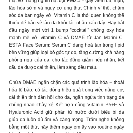
mặt với hàng nghìn hạt bụi PM2.5 – gây viêm da, mụn,
lão hóa sớm và nguy cơ ung thư. Chính vì thế, chăm
sóc da ban ngày với Vitamin C là thói quen không thể
thiếu để bảo vệ làn da khỏi tác nhân xấu đấy. Hãy bắt
đầu ngày mới với 1 bump “cocktail” chống oxy hóa
mạnh mẽ với vitamin C và DMAE từ Jan Marini C-
ESTA Face Serum: Serum C dạng hoà tan trong lipid
bền vững giúp loại bỏ gốc tự do, tăng cường khả năng
phòng ngự của da; cho tác động giảm nếp nhăn, kết
cấu da được cải thiện, làm sáng đều màu.
Chứa DMAE ngăn chặn các quá trình lão hóa – thoái
hóa tế bào, có tác động hiệu quả trong việc nâng cơ,
cải thiện tính đàn hồi cho da, ngăn ngừa tình trạng da
chùng nhão chảy xệ Kết hợp cùng Vitamin B5+E và
Hyaluronic Acid giữ phân tử nước dưới biểu bì da
giúp da luôn đủ ẩm và căng mọng. Trăm nghe không
bằng một thử, hãy thêm ngay em ấy vào routine ngày