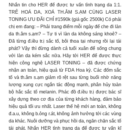
Nhắn tin cho HER để được tư vấn tình trạng da 1:1.
TRẺ HOÁ DA, XOÁ TH.ÂM S.ẠM CÙNG LASER
TONING ƯU ĐÃI CHỈ #1590k (giá gốc 2500k) Có phải
chị em đang: – Phải trang điểm mỗi ngày để che đi làn
da th.âm s.ạm? – Tự ti vì làn da không sáng khoẻ? –
Đã từng đ.iều tr.ị sắc tố, bôi thoa tại nhưng rồi lại tái
phát? Vậy thì đừng dành cả tuổi xuân để sống chung
với làn da kém sắc nữa. Hãy tới HER để được thực
hiện công nghệ LASER TONING – đã được chứng
nhận an toàn, hiệu quả từ FDA Hoa kỳ. Các đốm sắc
tố và th.âm s.ạm giảm rõ rệt sau từng buổi nhờ năng
lượng xung cực ngắn tác động mạnh, phân hủy toàn
bộ hắc sắc tố melanin. Phác đồ đ.iều tr.ị được bác sĩ
xây dựng theo cơ địa của từng khách hàng, đảm bảo
hiệu quả tối ưu nhất. Laser thế hệ mới an toàn, không
đ.a.u, không b.ỏng r.át, không ảnh hưởng tới các vùng
da khác. Nuôi dưỡng và phục hồi da, ngăn chặn sắc tố
tái phát. Nhắn HER tình trạng da để được tư vấn kĩ