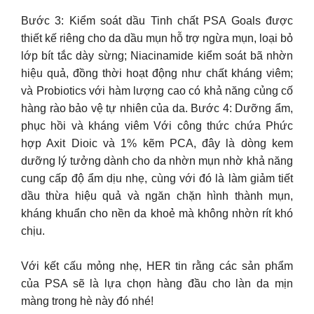
Bước 3: Kiểm soát dầu Tinh chất PSA Goals được
thiết kế riêng cho da dầu mụn hỗ trợ ngừa mụn, loại bỏ
lớp bít tắc dày sừng; Niacinamide kiểm soát bã nhờn
hiệu quả, đồng thời hoạt động như chất kháng viêm;
và Probiotics với hàm lượng cao có khả năng củng cố
hàng rào bảo vệ tự nhiên của da. Bước 4: Dưỡng ẩm,
phục hồi và kháng viêm Với công thức chứa Phức
hợp Axit Dioic và 1% kẽm PCA, đây là dòng kem
dưỡng lý tưởng dành cho da nhờn mụn nhờ khả năng
cung cấp độ ẩm dịu nhẹ, cùng với đó là làm giảm tiết
dầu thừa hiệu quả và ngăn chặn hình thành mụn,
kháng khuẩn cho nền da khoẻ mà không nhờn rít khó
chịu.
Với kết cấu mỏng nhẹ, HER tin rằng các sản phẩm
của PSA sẽ là lựa chọn hàng đầu cho làn da mịn
màng trong hè này đó nhé!