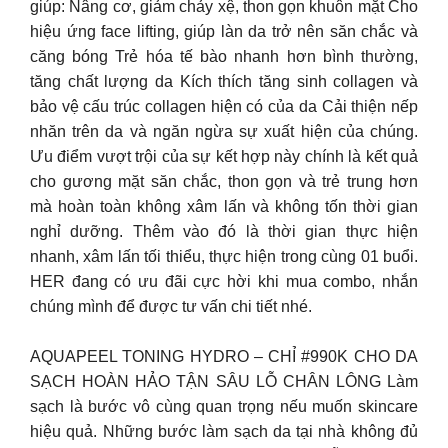
giúp: Nâng cơ, giảm chảy xệ, thon gọn khuôn mặt Cho
hiệu ứng face lifting, giúp làn da trở nên săn chắc và
căng bóng Trẻ hóa tế bào nhanh hơn bình thường,
tăng chất lượng da Kích thích tăng sinh collagen và
bảo vệ cấu trúc collagen hiện có của da Cải thiện nếp
nhăn trên da và ngăn ngừa sự xuất hiện của chúng.
Ưu điểm vượt trội của sự kết hợp này chính là kết quả
cho gương mặt săn chắc, thon gọn và trẻ trung hơn
mà hoàn toàn không xâm lấn và không tốn thời gian
nghỉ dưỡng. ​Thêm vào đó là thời gian thực hiện
nhanh, xâm lấn tối thiểu, thực hiện trong cùng 01 buổi.
HER đang có ưu đãi cực hời khi mua combo, nhắn
chúng mình để được tư vấn chi tiết nhé.
AQUAPEEL TONING HYDRO – CHỈ #990K CHO DA
SẠCH HOÀN HẢO TẬN SÂU LỖ CHÂN LÔNG Làm
sạch là bước vô cùng quan trọng nếu muốn skincare
hiệu quả. Những bước làm sạch da tại nhà không đủ