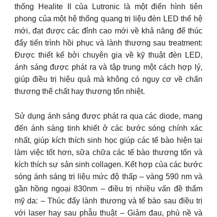
thống Healite II của Lutronic là một điển hình tiên
phong của một hệ thống quang trị liệu đèn LED thế hệ
mới, đạt được các đỉnh cao mới về khả năng để thúc
đẩy tiến trình hồi phục và lành thương sau treatment:
Được thiết kế bởi chuyên gia về kỹ thuật đèn LED,
ánh sáng được phát ra và tập trung một cách hợp lý,
giúp điều trị hiệu quả mà không có nguy cơ về chấn
thương thể chất hay thương tổn nhiệt.
Sử dụng ánh sáng được phát ra qua các diode, mang
đến ánh sáng tinh khiết ở các bước sóng chính xác
nhất, giúp kích thích sinh học giúp các tế bào hiện tại
làm việc tốt hơn, sữa chữa các tế bào thương tổn và
kích thích sự sản sinh collagen. Kết hợp của các bước
sóng ánh sáng trị liệu mức độ thấp – vàng 590 nm và
gần hồng ngoại 830nm – điều trị nhiều vấn đề thẩm
mỹ da: – Thúc đẩy lành thương và tế bào sau điều trị
với laser hay sau phẫu thuật – Giảm đau, phù nề và