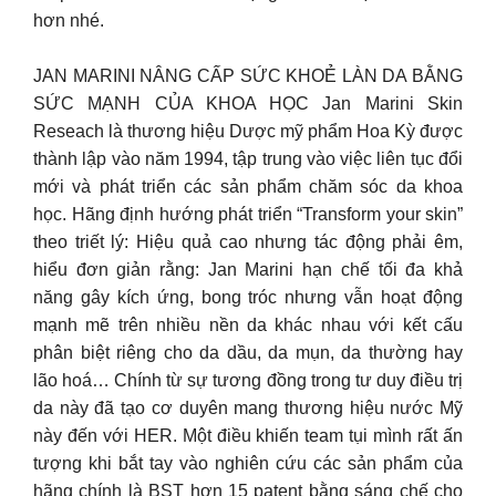
hơn nhé.
JAN MARINI NÂNG CẤP SỨC KHOẺ LÀN DA BẰNG
SỨC MẠNH CỦA KHOA HỌC Jan Marini Skin
Reseach là thương hiệu Dược mỹ phẩm Hoa Kỳ được
thành lập vào năm 1994, tập trung vào việc liên tục đổi
mới và phát triển các sản phẩm chăm sóc da khoa
học. Hãng định hướng phát triển “Transform your skin”
theo triết lý: Hiệu quả cao nhưng tác động phải êm,
hiểu đơn giản rằng: Jan Marini hạn chế tối đa khả
năng gây kích ứng, bong tróc nhưng vẫn hoạt động
mạnh mẽ trên nhiều nền da khác nhau với kết cấu
phân biệt riêng cho da dầu, da mụn, da thường hay
lão hoá… Chính từ sự tương đồng trong tư duy điều trị
da này đã tạo cơ duyên mang thương hiệu nước Mỹ
này đến với HER. Một điều khiến team tụi mình rất ấn
tượng khi bắt tay vào nghiên cứu các sản phẩm của
hãng chính là BST hơn 15 patent bằng sáng chế cho