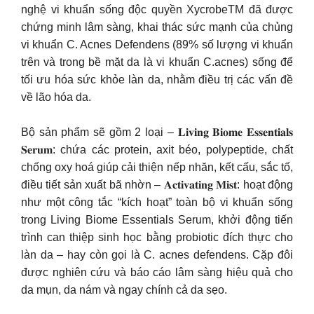
nghệ vi khuẩn sống độc quyền XycrobeTM đã được
chứng minh lâm sàng, khai thác sức mạnh của chủng
vi khuẩn C. Acnes Defendens (89% số lượng vi khuẩn
trên và trong bề mặt da là vi khuẩn C.acnes) sống để
tối ưu hóa sức khỏe làn da, nhằm điều trị các vấn đề
về lão hóa da.
Bộ sản phẩm sẽ gồm 2 loại – 𝐋𝐢𝐯𝐢𝐧𝐠 𝐁𝐢𝐨𝐦𝐞 𝐄𝐬𝐬𝐞𝐧𝐭𝐢𝐚𝐥𝐬
𝐒𝐞𝐫𝐮𝐦: chứa các protein, axit béo, polypeptide, chất
chống oxy hoá giúp cải thiện nếp nhăn, kết cấu, sắc tố,
điều tiết sản xuất bã nhờn – 𝐀𝐜𝐭𝐢𝐯𝐚𝐭𝐢𝐧𝐠 𝐌𝐢𝐬𝐭: hoạt động
như một công tắc “kích hoạt” toàn bộ vi khuẩn sống
trong Living Biome Essentials Serum, khởi động tiến
trình can thiệp sinh học bằng probiotic đích thực cho
làn da – hay còn gọi là C. acnes defendens. Cặp đôi
được nghiên cứu và báo cáo lâm sàng hiệu quả cho
da mụn, da nám và ngay chính cả da sẹo.