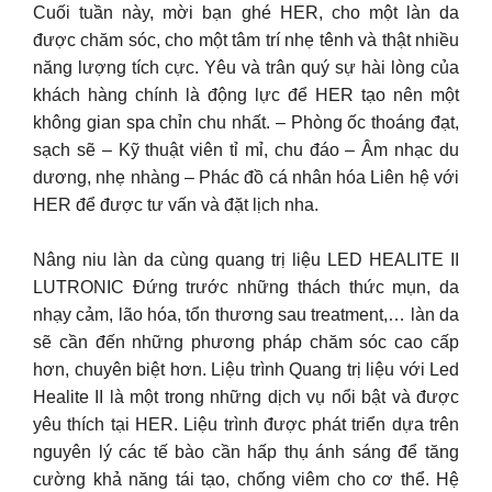
Cuối tuần này, mời bạn ghé HER, cho một làn da
được chăm sóc, cho một tâm trí nhẹ tênh và thật nhiều
năng lượng tích cực. Yêu và trân quý sự hài lòng của
khách hàng chính là động lực để HER tạo nên một
không gian spa chỉn chu nhất. – Phòng ốc thoáng đạt,
sạch sẽ – Kỹ thuật viên tỉ mỉ, chu đáo – Âm nhạc du
dương, nhẹ nhàng – Phác đồ cá nhân hóa Liên hệ với
HER để được tư vấn và đặt lịch nha.
Nâng niu làn da cùng quang trị liệu LED HEALITE II
LUTRONIC Đứng trước những thách thức mụn, da
nhạy cảm, lão hóa, tổn thương sau treatment,… làn da
sẽ cần đến những phương pháp chăm sóc cao cấp
hơn, chuyên biệt hơn. Liệu trình Quang trị liệu với Led
Healite II là một trong những dịch vụ nổi bật và được
yêu thích tại HER. Liệu trình được phát triển dựa trên
nguyên lý các tế bào cần hấp thụ ánh sáng để tăng
cường khả năng tái tạo, chống viêm cho cơ thể. Hệ