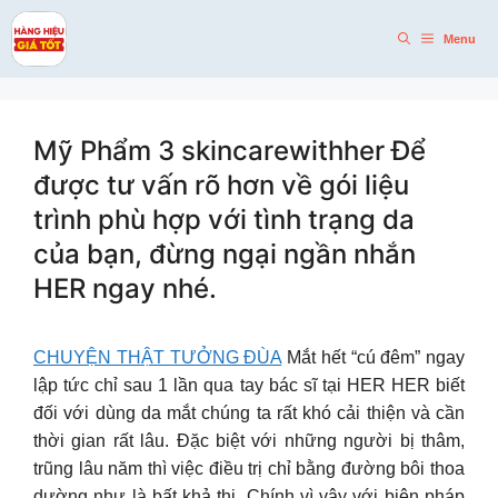
Skip
to
Menu
content
Mỹ Phẩm 3 skincarewithher Để
được tư vấn rõ hơn về gói liệu
trình phù hợp với tình trạng da
của bạn, đừng ngại ngần nhắn
HER ngay nhé.
CHUYỆN THẬT TƯỞNG ĐÙA
Mắt hết “cú đêm” ngay
lập tức chỉ sau 1 lần qua tay bác sĩ tại HER HER biết
đối với dùng da mắt chúng ta rất khó cải thiện và cần
thời gian rất lâu. Đặc biệt với những người bị thâm,
trũng lâu năm thì việc điều trị chỉ bằng đường bôi thoa
dường như là bất khả thi. Chính vì vậy với biện pháp