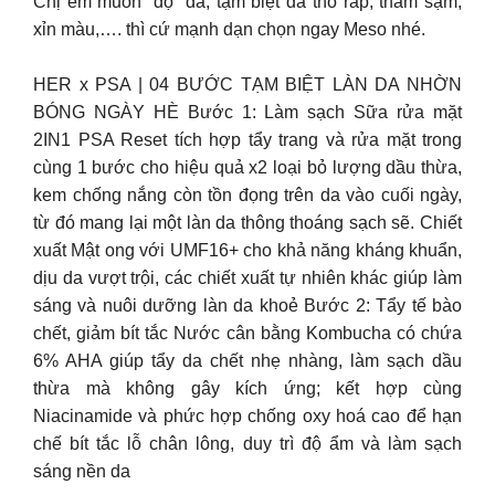
Chị em muốn “độ” da, tạm biệt da thô ráp, thâm sạm,
xỉn màu,…. thì cứ mạnh dạn chọn ngay Meso nhé.
HER x PSA | 04 BƯỚC TẠM BIỆT LÀN DA NHỜN
BÓNG NGÀY HÈ Bước 1: Làm sạch Sữa rửa mặt
2IN1 PSA Reset tích hợp tẩy trang và rửa mặt trong
cùng 1 bước cho hiệu quả x2 loại bỏ lượng dầu thừa,
kem chống nắng còn tồn đọng trên da vào cuối ngày,
từ đó mang lại một làn da thông thoáng sạch sẽ. Chiết
xuất Mật ong với UMF16+ cho khả năng kháng khuẩn,
dịu da vượt trội, các chiết xuất tự nhiên khác giúp làm
sáng và nuôi dưỡng làn da khoẻ Bước 2: Tẩy tế bào
chết, giảm bít tắc Nước cân bằng Kombucha có chứa
6% AHA giúp tẩy da chết nhẹ nhàng, làm sạch dầu
thừa mà không gây kích ứng; kết hợp cùng
Niacinamide và phức hợp chống oxy hoá cao để hạn
chế bít tắc lỗ chân lông, duy trì độ ẩm và làm sạch
sáng nền da