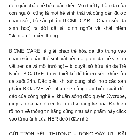
đến giải pháp trẻ hóa toàn diện. Với triết lý: Làn da của
con người cũng là một hệ sinh thái và cũng cần được
chăm sóc, bộ sản phẩm BIOME CARE (Chăm sóc da
sinh học) ra đời đã tái định nghĩa về khái niệm
“skincare” truyền thống.
BIOME CARE là giải pháp trẻ hóa da tập trung vào
chăm sóc quần thể sinh vật trên da, gồm: da, hệ vi sinh
vật trên da và môi trường) – bí quyết sở hữu làn da Trẻ
Khỏe! BIOJUVE được thiết kế để tối ưu sức khỏe làn
da suốt 24h. Đặc biệt, khi sử dụng phối hợp các sản
phẩm BIOJUVE với nhau sẽ nâng cao hiệu suất độc
đáo của công nghệ vi khuẩn sống độc quyền Xycrobe,
giúp làn da bạn được tối ưu khả năng trẻ hóa. Để hiểu
rõ hơn về thông tin hãng cũng như sản phẩm hãy click
vào từng ảnh của HER dưới đây nhé!
GỬI TRỌN YÊU THƯƠNG – ĐONG ĐẦY ƯU ĐÃI