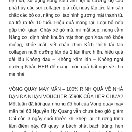
hệ mới, sử dụng sóng siêu âm hội tụ cường độ cao
phá hủy các sợi collagen già cỗi, ngay lập tức làm săn
chắc các bó cơ, nâng cơ, tạo hình gương mặt thanh tú,
da trẻ ra tới 10 tuổi. Hiệu quả mang lại: Loại bỏ nếp
gấp thời gian: Chảy xệ gò má, mí mắt sụp, nọng cằm
Nâng cơ, định hình khuôn mặt thon gọn Xóa mờ khóe
miệng, khóe mắt, vết chân chim Kích thích tái tạo
collagen nuôi dưỡng làn da 1 lần thực hiện, hiệu quả
dài lâu Không đau – Không xâm lấn – Không nghỉ
dưỡng Nhắn HER để mang món quà bất ngờ về cho
mẹ nhé.
VÒNG QUAY MAY MẮN – 100% RINH QUÀ VỀ NHÀ
BẠN ĐÃ NHẬN VOUCHER 5590K CỦA HER CHƯA?
Một tuần đã trôi qua nhưng độ hot của Vòng quay may
mắn tại 63 Nguyễn Hy Quang vẫn chưa bao giờ giảm
Chỉ còn 3 ngày cuối trước khi khép lại chương trình
tâm điểm này, đã quay là bách phát bách trúng, hẹn