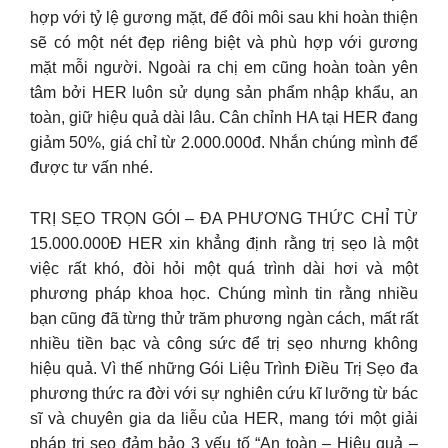
hợp với tỷ lệ gương mặt, để đôi môi sau khi hoàn thiện
sẽ có một nét đẹp riêng biệt và phù hợp với gương
mặt mỗi người. Ngoài ra chị em cũng hoàn toàn yên
tâm bởi HER luôn sử dụng sản phẩm nhập khẩu, an
toàn, giữ hiệu quả dài lâu. Cân chỉnh HA tại HER đang
giảm 50%, giá chỉ từ 2.000.000đ. Nhắn chúng mình để
được tư vấn nhé.
TRỊ SẸO TRỌN GÓI – ĐA PHƯƠNG THỨC CHỈ TỪ
15.000.000Đ HER xin khẳng định rằng trị sẹo là một
việc rất khó, đòi hỏi một quá trình dài hơi và một
phương pháp khoa học. Chúng mình tin rằng nhiều
bạn cũng đã từng thử trăm phương ngàn cách, mất rất
nhiều tiền bạc và công sức để trị sẹo nhưng không
hiệu quả. Vì thế những Gói Liệu Trình Điều Trị Sẹo đa
phương thức ra đời với sự nghiên cứu kĩ lưỡng từ bác
sĩ và chuyên gia da liễu của HER, mang tới một giải
pháp trị sẹo đảm bảo 3 yếu tố “An toàn – Hiệu quả –