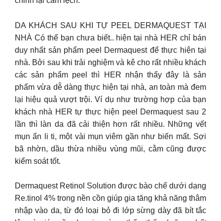
chỉnh lại cằm lệch.
DA KHÁCH SAU KHI TỰ PEEL DERMAQUEST TẠI
NHÀ Có thể bạn chưa biết.. hiện tại nhà HER chỉ bán
duy nhất sản phẩm peel Dermaquest để thực hiện tại
nhà. Bởi sau khi trải nghiệm và kê cho rất nhiều khách
các sản phẩm peel thì HER nhận thấy đây là sản
phẩm vừa dễ dàng thực hiện tại nhà, an toàn mà đem
lại hiệu quả vượt trội. Ví dụ như trường hợp của bạn
khách nhà HER tự thực hiện peel Dermaquest sau 2
lần thì làn da đã cải thiện hơn rất nhiều. Những vết
mụn ẩn li ti, một vài mụn viêm gần như biến mất. Sợi
bã nhờn, dầu thừa nhiều vùng mũi, cằm cũng được
kiểm soát tốt.
Dermaquest Retinol Solution được bào chế dưới dạng
Re.tinol 4% trong nền cồn giúp gia tăng khả năng thâm
nhập vào da, từ đó loại bỏ đi lớp sừng dày đã bít tắc