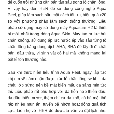
để cuốn trôi những cặn bẩn tận sâu trong lỗ chân lông.
Vì vậy hãy đến HER để sử dụng công nghệ Aqua
Peel, giúp làm sạch sâu một cách tối ưu, hiệu quả x20
so với phương pháp làm sạch thông thường. Liệu
pháp sử dụng máy sử dụng máy Aquasure H2 là thiết
bị mới nhất trong dòng Aqua Skin. Máy tạo ra lực hút
chân không, sử dụng áp lực nước ép vào sâu từng lỗ
chân lông bằng dung dịch AHA, BHA để lấy đi đi chất
bẩn, dầu thừa, vi sinh vật có hại mà không mang lại
bất kì tổn thương nào.
Sau khi thực hiện liệu trình Aqua Peel, ngay lập tức
chị em sẽ cảm nhận được các lỗ chân lông se khít, da
chết, lớp sừng trên bề mặt biến mất, da sáng mịn tức
thì. Liệu pháp rất phù hợp với da hỗn hợp thiên dầu,
da dầu thiếu nước, thậm chí cả da khô, có bề mặt thô
ráp nhiều mụn ẩn, tuyến bã nhờn hoạt động quá tích
cực. Liên hệ với HER để được tư vấn và đặt lịch nhé.