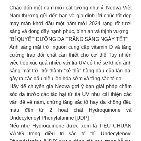
Chào đón một năm mới cát tường như ý, Neova Việt
Nam thương gửi đến bạn và gia đình lời chúc tốt đẹp
may mắn khởi đầu một năm mới 2024 rạng rỡ tươi
sáng và đong đầy hạnh phúc, bình an và thịnh vượng
“BÍ QUYẾT DƯỠNG DA TRẮNG SÁNG NGÀY TẾT”
Ánh sáng mặt trời nguồn cung cấp vitamin D và tăng
cường trao đổi chất cần thiết cho cơ thể Tuy nhiên
việc tiếp xúc quá nhiều với tia UV có thể sẽ khiến ánh
sáng mặt trời trở thành “kẻ thù” hàng đầu của làn da,
gây ra các dấu hiệu lão hóa sớm và tăng sắc tố da
Hãy để chuyên gia Neova gợi ý bạn giải pháp chăm
sóc da trước các tác hại từ tia UV như cải thiện các
vấn đề về nám, chứng tăng sắc tố hay da không đều
màu đến từ 2 hoạt chất Hydroquinone và
Undecylenoyl Phenylalanine [UDP]
Nếu như Hydroquinone được xem là TIÊU CHUẨN
VÀNG trong điều trị sắc tố thì Undecylenoyl