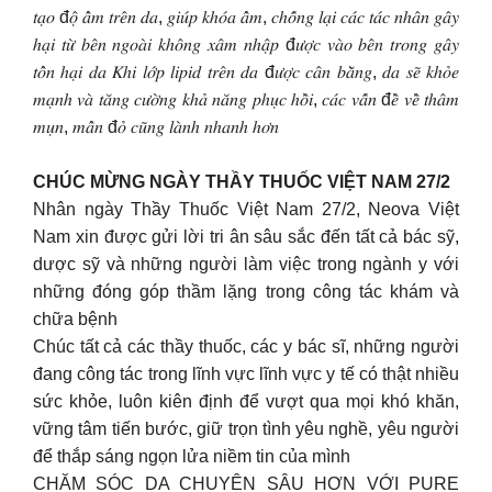
𝑡𝑎̣𝑜 đ𝑜̣̂ 𝑎̂̉𝑚 𝑡𝑟𝑒̂𝑛 𝑑𝑎, 𝑔𝑖𝑢́𝑝 𝑘ℎ𝑜́𝑎 𝑎̂̉𝑚, 𝑐ℎ𝑜̂́𝑛𝑔 𝑙𝑎̣𝑖 𝑐𝑎́𝑐 𝑡𝑎́𝑐 𝑛ℎ𝑎̂𝑛 𝑔𝑎̂𝑦
ℎ𝑎̣𝑖 𝑡𝑢̛̀ 𝑏𝑒̂𝑛 𝑛𝑔𝑜𝑎̀𝑖 𝑘ℎ𝑜̂𝑛𝑔 𝑥𝑎̂𝑚 𝑛ℎ𝑎̣̂𝑝 đ𝑢̛𝑜̛̣𝑐 𝑣𝑎̀𝑜 𝑏𝑒̂𝑛 𝑡𝑟𝑜𝑛𝑔 𝑔𝑎̂𝑦
𝑡𝑜̂̉𝑛 ℎ𝑎̣𝑖 𝑑𝑎 𝐾ℎ𝑖 𝑙𝑜̛́𝑝 𝑙𝑖𝑝𝑖𝑑 𝑡𝑟𝑒̂𝑛 𝑑𝑎 đ𝑢̛𝑜̛̣𝑐 𝑐𝑎̂𝑛 𝑏𝑎̆̀𝑛𝑔, 𝑑𝑎 𝑠𝑒̃ 𝑘ℎ𝑜̉𝑒
𝑚𝑎̣𝑛ℎ 𝑣𝑎̀ 𝑡𝑎̆𝑛𝑔 𝑐𝑢̛𝑜̛̀𝑛𝑔 𝑘ℎ𝑎̉ 𝑛𝑎̆𝑛𝑔 𝑝ℎ𝑢̣𝑐 ℎ𝑜̂̀𝑖, 𝑐𝑎́𝑐 𝑣𝑎̂́𝑛 đ𝑒̂̀ 𝑣𝑒̂̀ 𝑡ℎ𝑎̂𝑚
𝑚𝑢̣𝑛, 𝑚𝑎̂̉𝑛 đ𝑜̉ 𝑐𝑢̃𝑛𝑔 𝑙𝑎̀𝑛ℎ 𝑛ℎ𝑎𝑛ℎ ℎ𝑜̛𝑛
CHÚC MỪNG NGÀY THẦY THUỐC VIỆT NAM 27/2
Nhân ngày Thầy Thuốc Việt Nam 27/2, Neova Việt
Nam xin được gửi lời tri ân sâu sắc đến tất cả bác sỹ,
dược sỹ và những người làm việc trong ngành y với
những đóng góp thầm lặng trong công tác khám và
chữa bệnh
Chúc tất cả các thầy thuốc, các y bác sĩ, những người
đang công tác trong lĩnh vực lĩnh vực y tế có thật nhiều
sức khỏe, luôn kiên định để vượt qua mọi khó khăn,
vững tâm tiến bước, giữ trọn tình yêu nghề, yêu người
để thắp sáng ngọn lửa niềm tin của mình
CHĂM SÓC DA CHUYÊN SÂU HƠN VỚI PURE