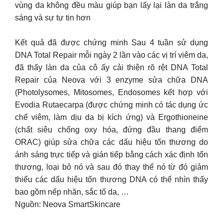
vùng da không đều màu giúp bạn lấy lại làn da trắng
sáng và sự tự tin hơn
Kết quả đã được chứng minh Sau 4 tuần sử dụng
DNA Total Repair mỗi ngày 2 lần vào các vị trí viêm da,
đã thấy làn da của cô ấy cải thiện rõ rệt DNA Total
Repair của Neova với 3 enzyme sửa chữa DNA
(Photolysomes, Mitosomes, Endosomes kết hợp với
Evodia Rutaecarpa (được chứng minh có tác dụng ức
chế viêm, làm dịu da bị kích ứng) và Ergothioneine
(chất siêu chống oxy hóa, đứng đầu thang điểm
ORAC) giúp sửa chữa các dấu hiệu tổn thương do
ánh sáng trực tiếp và gián tiếp bằng cách xác định tổn
thương, loại bỏ nó và sau đó thay thế nó từ đó giảm
thiểu các dấu hiệu tổn thương DNA có thể nhìn thấy
bao gồm nếp nhăn, sắc tố da, …
Nguồn: Neova SmartSkincare