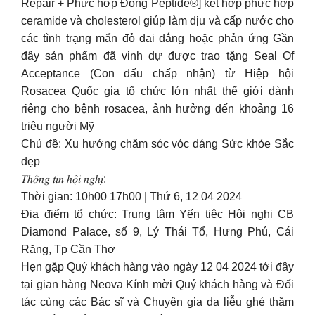
Repair + Phức hợp Đồng Peptide®] kết hợp phức hợp
ceramide và cholesterol giúp làm dịu và cấp nước cho
các tình trạng mẩn đỏ dai dẳng hoặc phản ứng Gần
đây sản phẩm đã vinh dự được trao tặng Seal Of
Acceptance (Con dấu chấp nhận) từ Hiệp hội
Rosacea Quốc gia tổ chức lớn nhất thế giới dành
riêng cho bệnh rosacea, ảnh hưởng đến khoảng 16
triệu người Mỹ
Chủ đề: Xu hướng chăm sóc vóc dáng Sức khỏe Sắc
đẹp
𝑇ℎ𝑜̂𝑛𝑔 𝑡𝑖𝑛 ℎ𝑜̣̂𝑖 𝑛𝑔ℎ𝑖̣:
Thời gian: 10h00 17h00 | Thứ 6, 12 04 2024
Địa điểm tổ chức: Trung tâm Yến tiệc Hội nghị CB
Diamond Palace, số 9, Lý Thái Tổ, Hưng Phú, Cái
Răng, Tp Cần Thơ
Hẹn gặp Quý khách hàng vào ngày 12 04 2024 tới đây
tại gian hàng Neova Kính mời Quý khách hàng và Đối
tác cùng các Bác sĩ và Chuyên gia da liễu ghé thăm