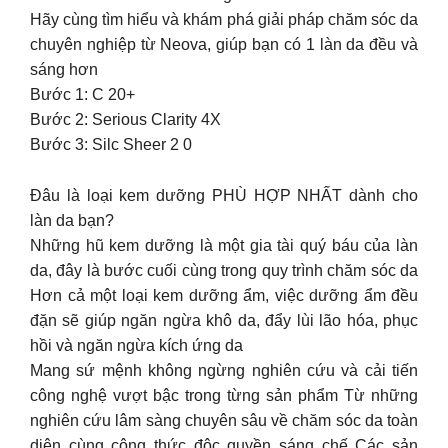
Hãy cùng tìm hiểu và khám phá giải pháp chăm sóc da
chuyên nghiệp từ Neova, giúp bạn có 1 làn da đều và
sáng hơn
Bước 1: C 20+
Bước 2: Serious Clarity 4X
Bước 3: Silc Sheer 2 0
Đâu là loại kem dưỡng PHÙ HỢP NHẤT dành cho
làn da bạn?
Những hũ kem dưỡng là một gia tài quý báu của làn
da, đây là bước cuối cùng trong quy trình chăm sóc da
Hơn cả một loại kem dưỡng ẩm, việc dưỡng ẩm đều
đặn sẽ giúp ngăn ngừa khô da, đẩy lùi lão hóa, phục
hồi và ngăn ngừa kích ứng da
Mang sứ mệnh không ngừng nghiên cứu và cải tiến
công nghệ vượt bậc trong từng sản phẩm Từ những
nghiên cứu lâm sàng chuyên sâu về chăm sóc da toàn
diện cùng công thức độc quyền sáng chế Các sản