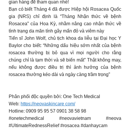
gian hàng để tham quan nhé!
Bạn có biết Tháng 4 đã được Hiệp hội Rosacea Quốc
gia (NRS) chỉ định là “Tháng Nhận thức về bệnh
Rosacea” của Hoa Kỳ, nhằm nâng cao nhận thức về
tình trạng da mãn tính gây mẩn đỏ và viêm này
Tiến sĩ John Wolf, chủ tịch khoa da liễu tại Đại học Y
Baylor cho biết: “Những dấu hiệu sớm nhất của bệnh
rosacea thường bị bỏ qua vì mọi người cho rằng
chúng chỉ là tạm thời và sẽ biến mất” Thật không may,
nếu không được điều trị thì ảnh hưởng của bệnh
rosacea thường kéo dài và ngày càng trầm trọng”
Phân phối độc quyền bởi: One Tech Medical
Web:
https://neovaskincare com/
Hotline: 0909 95 95 57 0901 38 58 98
#onetechmedical #neovavietnam #neova
#UltimateRednessRelief #rosacea #danhaycam