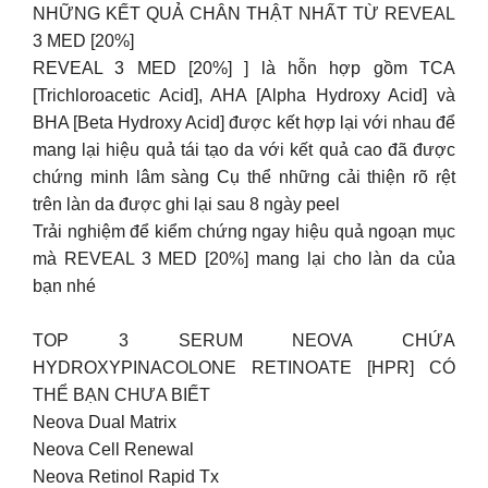
NHỮNG KẾT QUẢ CHÂN THẬT NHẤT TỪ REVEAL
3 MED [20%]
REVEAL 3 MED [20%] ] là hỗn hợp gồm TCA
[Trichloroacetic Acid], AHA [Alpha Hydroxy Acid] và
BHA [Beta Hydroxy Acid] được kết hợp lại với nhau để
mang lại hiệu quả tái tạo da với kết quả cao đã được
chứng minh lâm sàng Cụ thể những cải thiện rõ rệt
trên làn da được ghi lại sau 8 ngày peel
Trải nghiệm để kiểm chứng ngay hiệu quả ngoạn mục
mà REVEAL 3 MED [20%] mang lại cho làn da của
bạn nhé
TOP 3 SERUM NEOVA CHỨA
HYDROXYPINACOLONE RETINOATE [HPR] CÓ
THỂ BẠN CHƯA BIẾT
Neova Dual Matrix
Neova Cell Renewal
Neova Retinol Rapid Tx