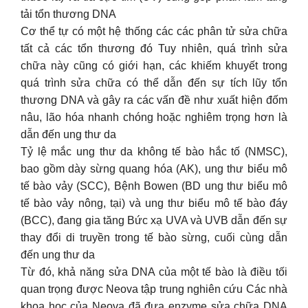
tải tổn thương DNA
Cơ thể tự có một hệ thống các các phân tử sửa chữa
tất cả các tổn thương đó Tuy nhiên, quá trình sửa
chữa này cũng có giới hạn, các khiếm khuyết trong
quá trình sửa chữa có thể dẫn đến sự tích lũy tổn
thương DNA và gây ra các vấn đề như xuất hiện đốm
nâu, lão hóa nhanh chóng hoặc nghiêm trọng hơn là
dẫn đến ung thư da
Tỷ lệ mắc ung thư da không tế bào hắc tố (NMSC),
bao gồm dày sừng quang hóa (AK), ung thư biểu mô
tế bào vảy (SCC), Bệnh Bowen (BD ung thư biểu mô
tế bào vảy nông, tại) và ung thư biểu mô tế bào đáy
(BCC), đang gia tăng Bức xạ UVA và UVB dẫn đến sự
thay đổi di truyền trong tế bào sừng, cuối cùng dẫn
đến ung thư da
Từ đó, khả năng sửa DNA của một tế bào là điều tối
quan trọng được Neova tập trung nghiên cứu Các nhà
khoa học của Neova đã đưa enzyme sửa chữa DNA