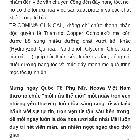
nhắm đến việc vận chuyển đồng đến đáy nang tóc, nơi
nó có thể tối ưu hóa việc sản xuất protein và các chất
khác trong tế bào
TRICOMIN® CLINICAL, không chỉ chứa thành phần
độc quyền là Triamino Copper Complex® mà còn
được bổ sung nhiều dưỡng chất vượt trội khác
(Hydrolyzed Quinoa, Panthenol, Glycerin, Chiết xuất
lúa mì, …) giúp cải thiện sức khỏe da đầu, củng cố,
nuôi dưỡng nang tóc và thúc đẩy mạnh mẽ quá trình
mọc tóc tự nhiên
Mừng ngày Quốc Tế Phụ Nữ, Neova Việt Nam
thương chúc “một nửa thế giới” một ngày trọn vẹn
những yêu thương, luôn tỏa sáng rạng rỡ và kiêu
hãnh với sự tự tin, trọn vẹn từ tận sâu bên trong,
để mỗi ngày luôn là đóa hoa tươi sắc nhất Mãi luôn
duy trì nét viên mãn, an nhiên ngọt ngào theo thời
gian