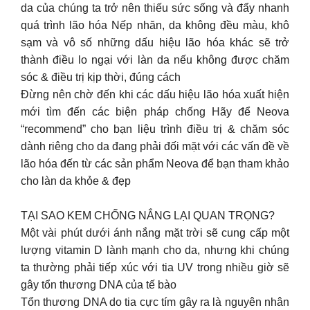
da của chúng ta trở nên thiếu sức sống và đẩy nhanh
quá trình lão hóa Nếp nhăn, da không đều màu, khô
sạm và vô số những dấu hiệu lão hóa khác sẽ trở
thành điều lo ngại với làn da nếu không được chăm
sóc & điều trị kịp thời, đúng cách
Đừng nên chờ đến khi các dấu hiệu lão hóa xuất hiện
mới tìm đến các biện pháp chống Hãy để Neova
“recommend” cho bạn liệu trình điều trị & chăm sóc
dành riêng cho da đang phải đối mặt với các vấn đề về
lão hóa đến từ các sản phẩm Neova để bạn tham khảo
cho làn da khỏe & đẹp
TẠI SAO KEM CHỐNG NẮNG LẠI QUAN TRỌNG?
Một vài phút dưới ánh nắng mặt trời sẽ cung cấp một
lượng vitamin D lành mạnh cho da, nhưng khi chúng
ta thường phải tiếp xúc với tia UV trong nhiều giờ sẽ
gây tổn thương DNA của tế bào
Tổn thương DNA do tia cực tím gây ra là nguyên nhân