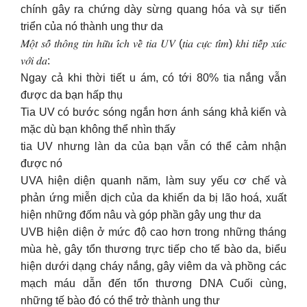
chính gây ra chứng dày sừng quang hóa và sự tiến
triển của nó thành ung thư da
𝑀𝑜̣̂𝑡 𝑠𝑜̂́ 𝑡ℎ𝑜̂𝑛𝑔 𝑡𝑖𝑛 ℎ𝑢̛̃𝑢 𝑖́𝑐ℎ 𝑣𝑒̂̀ 𝑡𝑖𝑎 𝑈𝑉 (𝑡𝑖𝑎 𝑐𝑢̛̣𝑐 𝑡𝑖́𝑚) 𝑘ℎ𝑖 𝑡𝑖𝑒̂́𝑝 𝑥𝑢́𝑐
𝑣𝑜̛́𝑖 𝑑𝑎:
Ngay cả khi thời tiết u ám, có tới 80% tia nắng vẫn
được da bạn hấp thụ
Tia UV có bước sóng ngắn hơn ánh sáng khả kiến và
mặc dù bạn không thể nhìn thấy
tia UV nhưng làn da của bạn vẫn có thể cảm nhận
được nó
UVA hiện diện quanh năm, làm suy yếu cơ chế và
phản ứng miễn dịch của da khiến da bị lão hoá, xuất
hiện những đốm nâu và góp phần gây ung thư da
UVB hiện diện ở mức độ cao hơn trong những tháng
mùa hè, gây tổn thương trực tiếp cho tế bào da, biểu
hiện dưới dạng cháy nắng, gây viêm da và phồng các
mạch máu dẫn đến tổn thương DNA Cuối cùng,
những tế bào đó có thể trở thành ung thư