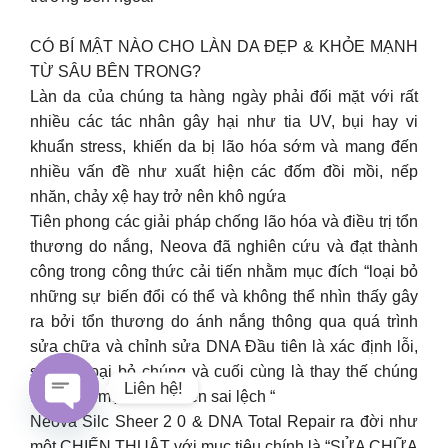
CÓ BÍ MẬT NÀO CHO LÀN DA ĐẸP & KHỎE MẠNH
TỪ SÂU BÊN TRONG?
Làn da của chúng ta hàng ngày phải đối mặt với rất
nhiều các tác nhân gây hại như tia UV, bụi hay vi
khuẩn stress, khiến da bị lão hóa sớm và mang đến
nhiều vấn đề như xuất hiện các đốm đồi mồi, nếp
nhăn, chảy xệ hay trở nên khô ngứa
Tiên phong các giải pháp chống lão hóa và điều trị tổn
thương do nắng, Neova đã nghiên cứu và đạt thành
công trong công thức cải tiến nhằm mục đích “loại bỏ
những sự biến đổi có thể và không thể nhìn thấy gây
ra bởi tổn thương do ánh nắng thông qua quá trình
sửa chữa và chỉnh sửa DNA Đầu tiên là xác định lỗi,
sau đó loại bỏ chúng và cuối cùng là thay thế chúng
Liên hệ!
trước khi mọi thứ trở nên sai lệch “
Neova Silc Sheer 2 0 & DNA Total Repair ra đời như
Open
một CHIẾN THUẬT với mục tiêu chính là “SỬA CHỮA