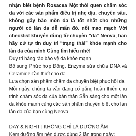
nhận biết bệnh Rosacea Một thói quen chăm sóc
da với các sản phẩm điều trị nhẹ dịu, chuyên sâu,
không gây bào mòn da là tốt nhất cho những
người có làn da dễ mẩn đỏ, nổi mao mạch Với
checklist khuyên dùng từ chuyên “da” Neova, bạn
hãy cứ tự tin duy trì “trạng thái” khỏe mạnh cho
làn da của mình Cùng tìm hiểu nhé!
Duy trì hàng rào bảo vệ da khỏe mạnh
Bổ sung Phức hợp Đồng, Enzyme sửa chữa DNA và
Ceramide cần thiết cho da
Lựa chọn sản phẩm chăm da chuyên biệt phục hồi da
Mỗi ngày, chúng ta vẫn đang cố gắng hoàn thiện chu
trình chăm sóc da của bản thân Sẵn sàng cho một làn
da khỏe mạnh cùng các sản phẩm chuyên biệt cho làn
làn da của bạn cùng Neova
DAY & NIGHT | KHÔNG CHỈ LÀ DƯỠNG ẨM
Kem dưỡng ẩm nên được dùng 2 lần trong ngày: