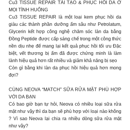
Cu3 TISSUE REPAIR TÁI TẠO & PHỤC HỒI DA Ở
MỌI TÌNH HUỐNG
Cu3 TISSUE REPAIR là một loại kem phục hồi da
giàu các thành phần dưỡng ẩm sâu như Petrolatum,
Glycerin kết hợp công nghệ chăm sóc làn da bằng
Đồng Peptide được cấp sáng chế trong một công thức
nền dịu nhẹ để mang lại kết quả phục hồi tối ưu Đặc
biệt, vết thương bị ẩm đã được chứng minh là làm
lành hiệu quả hơn rất nhiều và giảm khả năng bị sẹo
Còn gì bằng khi làn da phục hồi hiệu quả hơn mong
đợi?
CÙNG NEOVA “MATCH” SỮA RỬA MẶT PHÙ HỢP
VỚI DA BẠN
Có bao giờ bạn tự hỏi, Neova có nhiều loại sữa rửa
mặt như vậy thì da bạn sẽ phù hợp với loại nào không
? Vì sao Neova lại chia ra nhiều dòng sữa rửa mặt
như vậy?