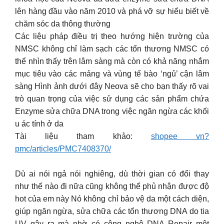
lên hàng đầu vào năm 2010 và phá vỡ sự hiểu biết về
chăm sóc da thông thường
Các liệu pháp điều trị theo hướng hiện trường của
NMSC không chỉ làm sạch các tổn thương NMSC có
thể nhìn thấy trên lâm sàng mà còn có khả năng nhắm
mục tiêu vào các mảng và vùng tế bào ‘ngủ’ cận lâm
sàng Hình ảnh dưới đây Neova sẽ cho bạn thấy rõ vai
trò quan trọng của việc sử dụng các sản phẩm chứa
Enzyme sửa chữa DNA trong việc ngăn ngừa các khối
u ác tính ở da
Tài liệu tham khảo:
shopee vn?
pmc/articles/PMC7408370/
Dù ai nói ngả nói nghiêng, dù thời gian có đổi thay
như thế nào đi nữa cũng không thể phủ nhận được độ
hot của em này Nó không chỉ bảo vệ da một cách diện,
giúp ngăn ngừa, sửa chữa các tổn thương DNA do tia
UV gây ra mà nhờ có công nghệ DNA Repair một