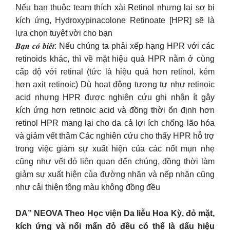
Nếu bạn thuộc team thích xài Retinol nhưng lại sợ bị
kích ứng, Hydroxypinacolone Retinoate [HPR] sẽ là
lựa chọn tuyệt vời cho bạn
𝑩𝒂̣𝒏 𝒄𝒐́ 𝒃𝒊𝒆̂́𝒕: Nếu chúng ta phải xếp hạng HPR với các
retinoids khác, thì về mặt hiệu quả HPR nằm ở cùng
cấp độ với retinal (tức là hiệu quả hơn retinol, kém
hơn axit retinoic) Dù hoạt động tương tự như retinoic
acid nhưng HPR được nghiên cứu ghi nhận ít gây
kích ứng hơn retinoic acid và đồng thời ổn định hơn
retinol HPR mang lại cho da cả lợi ích chống lão hóa
và giảm vết thâm Các nghiên cứu cho thấy HPR hỗ trợ
trong việc giảm sự xuất hiện của các nốt mụn nhẹ
cũng như vết đỏ liên quan đến chúng, đồng thời làm
giảm sự xuất hiện của đường nhăn và nếp nhăn cũng
như cải thiện tông màu không đồng đều
DA” NEOVA Theo Học viện Da liễu Hoa Kỳ, đỏ mặt,
kích ứng và nổi mẩn đỏ đều có thể là dấu hiệu