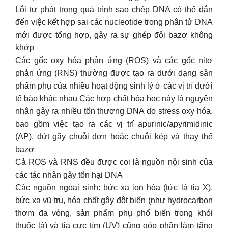
Lỗi tự phát trong quá trình sao chép DNA có thể dẫn
đến việc kết hợp sai các nucleotide trong phân tử DNA
mới được tổng hợp, gây ra sự ghép đôi bazơ không
khớp
Các gốc oxy hóa phản ứng (ROS) và các gốc nitơ
phản ứng (RNS) thường được tạo ra dưới dạng sản
phẩm phụ của nhiều hoạt động sinh lý ở các vị trí dưới
tế bào khác nhau Các hợp chất hóa học này là nguyên
nhân gây ra nhiều tổn thương DNA do stress oxy hóa,
bao gồm việc tạo ra các vị trí apurinic/apyrimidinic
(AP), đứt gãy chuỗi đơn hoặc chuỗi kép và thay thế
bazơ
Cả ROS và RNS đều được coi là nguồn nội sinh của
các tác nhân gây tổn hại DNA
Các nguồn ngoại sinh: bức xạ ion hóa (tức là tia X),
bức xạ vũ trụ, hóa chất gây đột biến (như hydrocarbon
thơm đa vòng, sản phẩm phụ phổ biến trong khói
thuốc lá) và tia cực tím (UV) cũng góp phần làm tăng