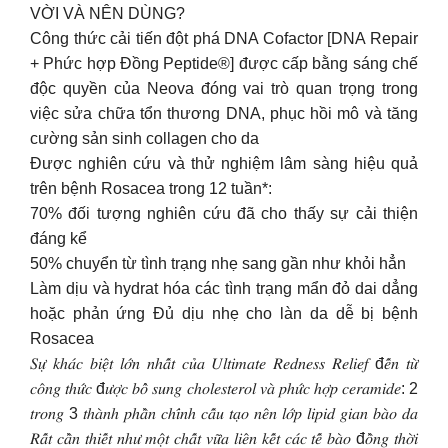
VỜI VÀ NÊN DÙNG?
Công thức cải tiến đột phá DNA Cofactor [DNA Repair
+ Phức hợp Đồng Peptide®] được cấp bằng sáng chế
độc quyền của Neova đóng vai trò quan trọng trong
việc sửa chữa tổn thương DNA, phục hồi mô và tăng
cường sản sinh collagen cho da
Được nghiên cứu và thử nghiệm lâm sàng hiệu quả
trên bệnh Rosacea trong 12 tuần*:
70% đối tượng nghiên cứu đã cho thấy sự cải thiện
đáng kể
50% chuyển từ tình trạng nhẹ sang gần như khỏi hẳn
Làm dịu và hydrat hóa các tình trạng mẩn đỏ dai dẳng
hoặc phản ứng Đủ dịu nhẹ cho làn da dễ bị bệnh
Rosacea
𝑆𝑢̛̣ 𝑘ℎ𝑎́𝑐 𝑏𝑖𝑒̣̂𝑡 𝑙𝑜̛́𝑛 𝑛ℎ𝑎̂́𝑡 𝑐𝑢̉𝑎 𝑈𝑙𝑡𝑖𝑚𝑎𝑡𝑒 𝑅𝑒𝑑𝑛𝑒𝑠𝑠 𝑅𝑒𝑙𝑖𝑒𝑓 đ𝑒̂́𝑛 𝑡𝑢̛̀
𝑐𝑜̂𝑛𝑔 𝑡ℎ𝑢̛́𝑐 đ𝑢̛𝑜̛̣𝑐 𝑏𝑜̂̉ 𝑠𝑢𝑛𝑔 𝑐ℎ𝑜𝑙𝑒𝑠𝑡𝑒𝑟𝑜𝑙 𝑣𝑎̀ 𝑝ℎ𝑢̛́𝑐 ℎ𝑜̛̣𝑝 𝑐𝑒𝑟𝑎𝑚𝑖𝑑𝑒: 2
𝑡𝑟𝑜𝑛𝑔 3 𝑡ℎ𝑎̀𝑛ℎ 𝑝ℎ𝑎̂̀𝑛 𝑐ℎ𝑖́𝑛ℎ 𝑐𝑎̂́𝑢 𝑡𝑎̣𝑜 𝑛𝑒̂𝑛 𝑙𝑜̛́𝑝 𝑙𝑖𝑝𝑖𝑑 𝑔𝑖𝑎𝑛 𝑏𝑎̀𝑜 𝑑𝑎
𝑅𝑎̂́𝑡 𝑐𝑎̂̀𝑛 𝑡ℎ𝑖𝑒̂́𝑡 𝑛ℎ𝑢̛ 𝑚𝑜̣̂𝑡 𝑐ℎ𝑎̂́𝑡 𝑣𝑢̛̃𝑎 𝑙𝑖𝑒̂𝑛 𝑘𝑒̂́𝑡 𝑐𝑎́𝑐 𝑡𝑒̂́ 𝑏𝑎̀𝑜 đ𝑜̂̀𝑛𝑔 𝑡ℎ𝑜̛̀𝑖