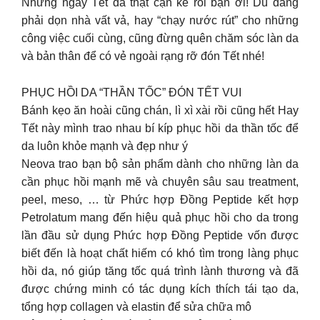
Những ngày Tết đã thật cận kề rồi bạn ơi! Dù đang
phải dọn nhà vất vả, hay “chạy nước rút” cho những
công việc cuối cùng, cũng đừng quên chăm sóc làn da
và bản thân để có vẻ ngoài rạng rỡ đón Tết nhé!
PHỤC HỒI DA “THẦN TỐC” ĐÓN TẾT VUI
Bánh kẹo ăn hoài cũng chán, lì xì xài rồi cũng hết Hay
Tết này mình trao nhau bí kíp phục hồi da thần tốc để
da luôn khỏe mạnh và đẹp như ý
Neova trao bạn bộ sản phẩm dành cho những làn da
cần phục hồi mạnh mẽ và chuyên sâu sau treatment,
peel, meso, … từ Phức hợp Đồng Peptide kết hợp
Petrolatum mang đến hiệu quả phục hồi cho da trong
lần đầu sử dụng Phức hợp Đồng Peptide vốn được
biết đến là hoạt chất hiếm có khó tìm trong làng phục
hồi da, nó giúp tăng tốc quá trình lành thương và đã
được chứng minh có tác dụng kích thích tái tạo da,
tổng hợp collagen và elastin để sửa chữa mô