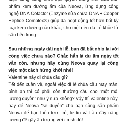
phẩm kem dưỡng ẩm của Neova, ứng dụng công
nghệ DNA Cofactor (Enzyme sửa chữa DNA + Copper
Peptide Complex®) giúp da hoạt động tốt hơn bất kỳ
loại kem dưỡng nào khác, cho một nền da trẻ khỏe từ
sâu bên trong
Sau những ngày dài nghỉ lễ, bạn đã bắt nhịp lại với
công việc chưa nào? Chắc hẳn là dư âm ngày tết
vẫn còn, nhưng hãy cùng Neova quay lại công
việc một cách hứng khởi nhé!
Valentine này đi chùa cầu gì?
Tết đến xuân về, ngoài việc đi lễ chùa cầu may mắn,
bình an thì có phải còn thường cầu cho “một mối
lương duyên” như ý nữa không? Vậy thì valentine này,
hãy để Neova “se duyên” cho bạn cùng sản phẩm
Neova để bạn luôn tươi trẻ, tự tin và tràn đầy năng
lượng để gây ấn tượng với crush đó!