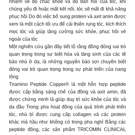
nhiệm về độ chắc khỏe và độ đàn hồi của tóc, khi
chúng yếu đi hoặc mất kết nối, tóc sẽ mất đi khả năng
phục hồi Do đó việc bổ sung protein và axit amin được
xem là một cách tối ưu để cải thiện rụng tóc, kích thích
mọc tóc và giúp tăng cường sức khỏe, phục hồi vẻ
ngoài của tóc
Một nghiên cứu gần đây tiết lộ rằng đồng đóng vai trò
quan trọng trong sự biệt hóa và tăng sinh của các tế
bào nhú ở da, là những nguyên bào sợi chuyên biệt
đóng vai trò quan trọng trong sự phát triển của nang
lông
Triamino Peptide Copper® là một hỗn hợp peptide
được cấp bằng sáng chế của đồng và axit amin, đã
được chứng minh là giúp duy trì sức khỏe của tóc và
da đầu Trong pha hoạt động của quá trình phát triển
tóc, nhú bì được cung cấp collagen và các protein
khác mà hầu như không có trong pha nghỉ Bằng các
peptide đồng, các sản phẩm TRICOMIN CLINICAL