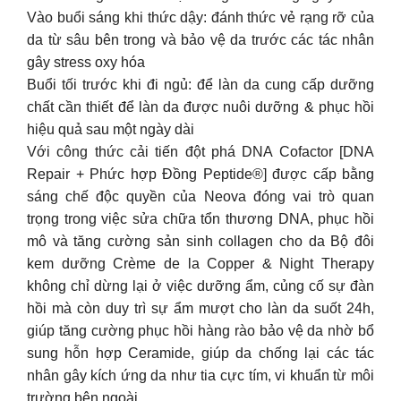
Vào buổi sáng khi thức dậy: đánh thức vẻ rạng rỡ của
da từ sâu bên trong và bảo vệ da trước các tác nhân
gây stress oxy hóa
Buổi tối trước khi đi ngủ: để làn da cung cấp dưỡng
chất cần thiết để làn da được nuôi dưỡng & phục hồi
hiệu quả sau một ngày dài
Với công thức cải tiến đột phá DNA Cofactor [DNA
Repair + Phức hợp Đồng Peptide®] được cấp bằng
sáng chế độc quyền của Neova đóng vai trò quan
trọng trong việc sửa chữa tổn thương DNA, phục hồi
mô và tăng cường sản sinh collagen cho da Bộ đôi
kem dưỡng Crème de la Copper & Night Therapy
không chỉ dừng lại ở việc dưỡng ẩm, củng cố sự đàn
hồi mà còn duy trì sự ẩm mượt cho làn da suốt 24h,
giúp tăng cường phục hồi hàng rào bảo vệ da nhờ bổ
sung hỗn hợp Ceramide, giúp da chống lại các tác
nhân gây kích ứng da như tia cực tím, vi khuẩn từ môi
trường bên ngoài