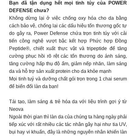
Bạn đã tận dụng hết mọi tinh túy của POWER
DEFENSE chưa?
Không dừng lại ở việc chống oxy hóa cho da bằng
cách bảo vệ, chống lại các dấu hiệu tổn thương gốc tự
do gây ra, Power Defense chứa trọn tinh túy với cải
tiến công nghệ vượt bậc kết hợp Phức hợp Đồng
Peptide®, chiết xuất thực vật và tripeptide để tăng
cường phục hồi rõ rệt các tổn thương do ánh sáng,
tăng cường hấp thụ độ ẩm, giảm nếp nhăn, làm sáng
da và hỗ trợ sản xuất protein cho da khỏe mạnh
Mọi tinh tuý và dưỡng chất gói trọn trong 1 chai serum
để biến đổi làn da bạn!
Tái tạo, làm sáng & trẻ hóa da với liệu trình gợi ý từ
Neova
Ngoài thời gian thì làn da của chúng ta hàng ngày phải
tiếp xúc với rất nhiều các tác nhân gây hại như tia UV,
bụi hay vi khuẩn, đây là những nguyên nhân khiến làn