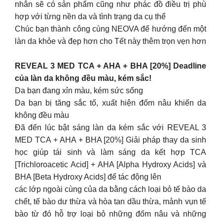
nhân sẽ có sản phẩm cũng như phác đồ điều trị phù
hợp với từng nền da và tình trạng da cụ thể
Chúc bạn thành công cùng NEOVA để hướng đến một
làn da khỏe và đẹp hơn cho Tết này thêm trọn vẹn hơn
REVEAL 3 MED TCA + AHA + BHA [20%] Deadline
của làn da không đều màu, kém sắc!
Da bạn đang xỉn màu, kém sức sống
Da bạn bị tăng sắc tố, xuất hiện đốm nâu khiến da
không đều màu
Đã đến lúc bật sáng làn da kém sắc với REVEAL 3
MED TCA + AHA + BHA [20%] Giải pháp thay da sinh
học giúp tái sinh và làm sáng da kết hợp TCA
[Trichloroacetic Acid] + AHA [Alpha Hydroxy Acids] và
BHA [Beta Hydroxy Acids] để tác động lên
các lớp ngoài cùng của da bằng cách loại bỏ tế bào da
chết, tế bào dư thừa và hòa tan dầu thừa, mảnh vụn tế
bào từ đó hỗ trợ loại bỏ những đốm nâu và những