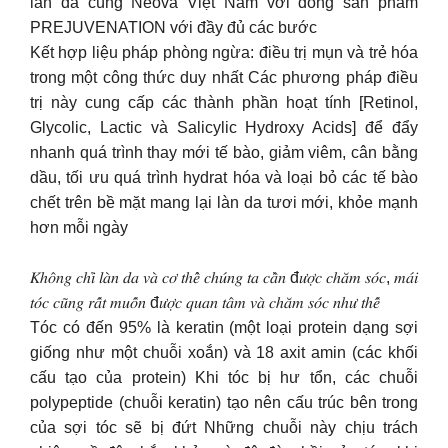
làn da cùng Neova Việt Nam với dòng sản phẩm
PREJUVENATION với đầy đủ các bước
Kết hợp liệu pháp phòng ngừa: điều trị mụn và trẻ hóa
trong một công thức duy nhất Các phương pháp điều
trị này cung cấp các thành phần hoạt tính [Retinol,
Glycolic, Lactic và Salicylic Hydroxy Acids] để đẩy
nhanh quá trình thay mới tế bào, giảm viêm, cân bằng
dầu, tối ưu quá trình hydrat hóa và loại bỏ các tế bào
chết trên bề mặt mang lại làn da tươi mới, khỏe mạnh
hơn mỗi ngày
𝐾ℎ𝑜̂𝑛𝑔 𝑐ℎ𝑖̉ 𝑙𝑎̀𝑛 𝑑𝑎 𝑣𝑎̀ 𝑐𝑜̛ 𝑡ℎ𝑒̂̉ 𝑐ℎ𝑢́𝑛𝑔 𝑡𝑎 𝑐𝑎̂̀𝑛 đ𝑢̛𝑜̛̣𝑐 𝑐ℎ𝑎̆𝑚 𝑠𝑜́𝑐, 𝑚𝑎́𝑖
𝑡𝑜́𝑐 𝑐𝑢̃𝑛𝑔 𝑟𝑎̂́𝑡 𝑚𝑢𝑜̂́𝑛 đ𝑢̛𝑜̛̣𝑐 𝑞𝑢𝑎𝑛 𝑡𝑎̂𝑚 𝑣𝑎̀ 𝑐ℎ𝑎̆𝑚 𝑠𝑜́𝑐 𝑛ℎ𝑢̛ 𝑡ℎ𝑒̂́
Tóc có đến 95% là keratin (một loại protein dạng sợi
giống như một chuỗi xoắn) và 18 axit amin (các khối
cấu tạo của protein) Khi tóc bị hư tổn, các chuỗi
polypeptide (chuỗi keratin) tạo nên cấu trúc bên trong
của sợi tóc sẽ bị đứt Những chuỗi này chịu trách