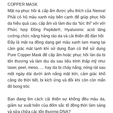
COPPER MASK
Mặt nạ phục hồi & cấp ẩm được yêu thích của Neova!
Phải có hũ màu xanh này bên cạnh để giúp phục hồi
da hiệu quả cao, cấp ẩm và làm dịu da “tức thì” với với
Phức hợp Đồng Peptide®, Hyaluronic acid tăng
cường chức năng hàng rào da và cải thiện độ đàn hồi
Đây là mặt nạ đồng dạng gel màu xanh lam mang lại
cảm giác mát lạnh khi sử dụng Bạn có thể sử dụng
Pure Copper Mask để cấp ẩm hoặc phục hồi làn da bị
tổn thương và làm dịu da sau liệu trình thấp mỹ như
laser, peel, meso, … hay da bị cháy nắng, nóng rát sau
một ngày dài dưới ánh nắng mặt trời, cảm giác khô
căng do thời tiết, bị kích ứng và đôi khi còn còn mẩn
đỏ bong tróc
Bạn đang tìm cách cải thiện sự không đều màu da,
giảm sự xuất hiện của đốm sắc tố đồng thời làm sáng
và sửa chữa các tổn thương DNA?