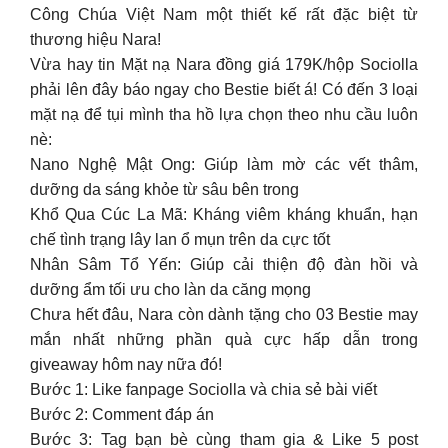
Công Chúa Việt Nam một thiết kế rất đặc biệt từ
thương hiệu Nara!
Vừa hay tin Mặt nạ Nara đồng giá 179K/hộp Sociolla
phải lên đây báo ngay cho Bestie biết á! Có đến 3 loại
mặt nạ để tụi mình tha hồ lựa chọn theo nhu cầu luôn
nè:
Nano Nghệ Mật Ong: Giúp làm mờ các vết thâm,
dưỡng da sáng khỏe từ sâu bên trong
Khổ Qua Cúc La Mã: Kháng viêm kháng khuẩn, hạn
chế tình trạng lây lan ổ mụn trên da cực tốt
Nhân Sâm Tổ Yến: Giúp cải thiện độ đàn hồi và
dưỡng ẩm tối ưu cho làn da căng mọng
Chưa hết đâu, Nara còn dành tặng cho 03 Bestie may
mắn nhất những phần quà cực hấp dẫn trong
giveaway hôm nay nữa đó!
Bước 1: Like fanpage Sociolla và chia sẻ bài viết
Bước 2: Comment đáp án
Bước 3: Tag bạn bè cùng tham gia & Like 5 post