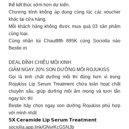
thể kết thúc sớm hơn dự kiến.
Chương trình không áp dụng cùng lúc các voucher
khác tại cửa hàng.
Mỗi khách hàng không được mua quá 03 sản phẩm
cùng loại.
Cùng nhận túi Chautfifth 895K cùng Sociolla nào
Bestie ơi
DEAL ĐỈNH CHIỀU MÔI XINH
GIẢM NGAY 20% SON DƯỠNG MÔI ROJUKISS
Gọi là tinh chất dưỡng môi thì đúng hơn vì trong
Rojukiss Lip Serum Treatment chứa toàn hoạt chất
chuyên sâu, giúp dưỡng môi ẩm mọng và tươi tắn
ngay tức thì
Bestie hãy chọn ngay son dưỡng Rojukiss phù hợp
với mình nhất
𝟱𝗫 𝗖𝗲𝗿𝗮𝗺𝗶𝗱𝗲 𝗟𝗶𝗽 𝗦𝗲𝗿𝘂𝗺 𝗧𝗿𝗲𝗮𝘁𝗺𝗲𝗻𝘁
sociolla.app.link/GNyrKcGSNJb