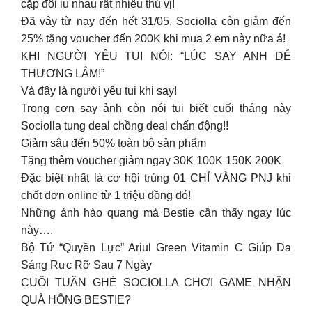
cặp đôi iu nhau rất nhiều thú vị!
Đã vậy từ nay đến hết 31/05, Sociolla còn giảm đến
25% tặng voucher đến 200K khi mua 2 em này nữa á!
KHI NGƯỜI YÊU TUI NÓI: “LÚC SAY ANH DỄ
THƯƠNG LẮM!”
Và đây là người yêu tui khi say!
Trong cơn say ảnh còn nói tui biết cuối tháng này
Sociolla tung deal chồng deal chấn động!!
Giảm sâu đến 50% toàn bộ sản phẩm
Tặng thêm voucher giảm ngay 30K 100K 150K 200K
Đặc biệt nhất là cơ hội trúng 01 CHỈ VÀNG PNJ khi
chốt đơn online từ 1 triệu đồng đó!
Những ánh hào quang mà Bestie cần thấy ngay lúc
này….
Bộ Tứ “Quyền Lực” Ariul Green Vitamin C Giúp Da
Sáng Rực Rỡ Sau 7 Ngày
CUỐI TUẦN GHÉ SOCIOLLA CHƠI GAME NHẬN
QUÀ HÔNG BESTIE?