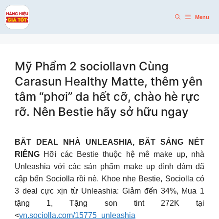
Skip
to
Menu
content
Mỹ Phẩm 2 sociollavn Cùng
Carasun Healthy Matte, thêm yên
tâm “phơi” da hết cỡ, chào hè rực
rỡ. Nên Bestie hãy sở hữu ngay
BẮT DEAL NHÀ UNLEASHIA, BẮT SÁNG NÉT
RIÊNG
Hỡi các Bestie thuộc hệ mê make up, nhà
Unleashia với các sản phẩm make up đình đám đã
cập bến Sociolla rồi nè. Khoe nhẹ Bestie, Sociolla có
3 deal cực xịn từ Unleashia: Giảm đến 34%, Mua 1
tặng 1, Tặng son tint 272K tại
<
vn.sociolla.com/15775_unleashia