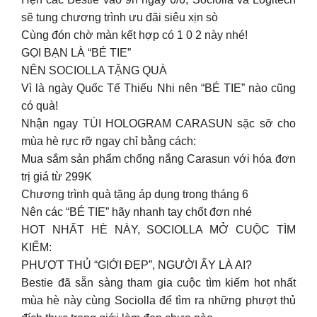
sẽ tung chương trình ưu đãi siêu xịn sò
Cùng đón chờ màn kết hợp có 1 0 2 này nhé!
GỌI BẠN LÀ “BÉ TIE”
NÊN SOCIOLLA TẶNG QUÀ
Vì là ngày Quốc Tế Thiếu Nhi nên “BÉ TIE” nào cũng
có quà!
Nhận ngay TÚI HOLOGRAM CARASUN sặc sỡ cho
mùa hè rực rỡ ngay chỉ bằng cách:
Mua sắm sản phẩm chống nắng Carasun với hóa đơn
trị giá từ 299K
Chương trình quà tặng áp dụng trong tháng 6
Nên các “BÉ TIE” hãy nhanh tay chốt đơn nhé
HOT NHẤT HÈ NÀY, SOCIOLLA MỞ CUỘC TÌM
KIẾM:
PHƯỢT THỦ “GIỚI ĐẸP”, NGƯỜI ẤY LÀ AI?
Bestie đã sẵn sàng tham gia cuộc tìm kiếm hot nhất
mùa hè này cùng Sociolla để tìm ra những phượt thủ