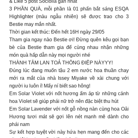
& Like 5 post Sociolla gần nhất
3 PHẦN QUÀ, mỗi phần là 01 phấn bắt sáng ESQA
Highlighter (màu ngẫu nhiên) sẽ được trao cho 3
Bestie may mắn nhất.
Thời gian kết thúc: Đến hết 16H ngày 29/05
Tham gia ngay nào Bestie ơi! Đừng quên kêu gọi bạn
bè của Bestie tham gia để cùng nhau nhận những
món quà hấp dẫn này mọi người nhé
THÀNH TÂM LAN TOẢ THÔNG ĐIỆP NÀYYY!
Đúng lúc đang muốn tậu 2 em nước hoa thuần chay
mới ra mắt của nhà Issey Miyake về xài chung với
người iu luôn í! Mấy ní biết sao hông!
Em Solar Violet với nốt hương ấm áp từ những cánh
hoa Violet sẽ giúp phái nữ trở nên đặc biệt thu hút
Em Solar Lavender với nốt gỗ nồng nàn cùng hoa Oải
Hương tươi mát sẽ gợi lên nét mạnh mẽ dành cho
phái nam
Sự kết hợp tuyệt vời này hứa hẹn mang đến cho các