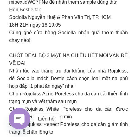
mibextidWC7FNe để nhận thêm sample dùng thử
Hẹn Bestie tại:
Sociolla Nguyễn Huệ & Phan Văn Trị, TP.HCM
18H 21H ngày 18 19.05
Cùng ghé cửa hàng Sociolla nhận quà thơm thuần
chay nào!
CHỐT DEAL BỘ 3 MẶT NẠ CHIỀU HẾT MỌI VẤN ĐỀ
VỀ DA!!
Nhân lúc vào tháng ưu đãi khủng của nhà Rojukiss,
để Sociolla mách Bestie cách chọn loại mặt nạ phù
hợp đắp “1 phát ăn ngay” nha!
Chọn Rojukiss Acne Poreless cho da cần cải thiện tình
trạng mụn và vết thâm sau mụn
Chọn Rojukiss White Poreless cho da cần được
dưỡng đều màu và sáng mịn
Liên hệ!
Chọn Rojukiss Perfect Poreless cho da cần giảm tình
trạng lỗ chân lông to
Open