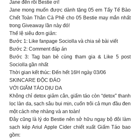
Jane đến rồi Bestie ơi!
Jane mong muốn được dành tặng 05 em Tẩy Tế Bào
Chết Toàn Thân Cà Phê cho 05 Bestie may mắn nhất
trong Giveaway lần này đó!
Thể lệ siêu đơn giản:
Bước 1: Like fanpage Sociolla và chia sẻ bài viết
Bước 2: Comment đáp án
Bước 3: Tag bạn bè cùng tham gia & Like 5 post
Sociolla gần nhất
Thời gian kết thúc: Đến hết 16H ngày 03/06
SKINCARE ĐỘC ĐÁO
VỚI GIẤM TÁO DỊU DA
Không chỉ detox giảm cân, giấm táo còn “detox” thanh
lọc làn da, sạch sâu bụi mịn, cuốn trôi cả mụn đầu đen
một cách nhẹ nhàng và an toàn!
Đây cũng là lý do Bestie nên sở hữu ngay bộ đôi làm
sạch kép Ariul Apple Cider chiết xuất Giấm Táo bao
gồm: