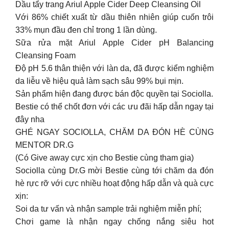
Dầu tẩy trang Ariul Apple Cider Deep Cleansing Oil
Với 86% chiết xuất từ dầu thiên nhiên giúp cuốn trôi
33% mụn đầu đen chỉ trong 1 lần dùng.
Sữa rửa mặt Ariul Apple Cider pH Balancing
Cleansing Foam
Độ pH 5.6 thân thiện với làn da, đã được kiểm nghiệm
da liễu về hiệu quả làm sạch sâu 99% bụi mịn.
Sản phẩm hiện đang được bán độc quyền tại Sociolla.
Bestie có thể chốt đơn với các ưu đãi hấp dẫn ngay tại
đây nha
GHÉ NGAY SOCIOLLA, CHĂM DA ĐÓN HÈ CÙNG
MENTOR DR.G
(Có Give away cực xịn cho Bestie cùng tham gia)
Sociolla cùng Dr.G mời Bestie cùng tới chăm da đón
hè rực rỡ với cực nhiều hoạt động hấp dẫn và quà cực
xịn:
Soi da tư vấn và nhận sample trải nghiệm miễn phí;
Chơi game là nhận ngay chống nắng siêu hot