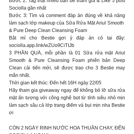
Bước 2: Tag thật nhiều bạn bè tham gia & Like 5 post
Sociolla gần nhất
Bước 3: Tìm và comment đáp án đúng về khả năng
làm sạch lớp makeup của Sữa Rửa Mặt Ariul S​m​o​o​t​h ​
&​ P​u​r​e D​e​e​p C​l​e​a​n C​l​e​a​n​s​i​n​g F​o​a​m
Bật mí cho Bestie gợi ý đáp án có tại đây:
sociolla.app.link/wZUo9CiTtJb
3 PHẦN QUÀ, mỗi phần là 01 Sữa rửa mặt Ariul
Smooth & Pure Cleansing Foam phiên bản Deep
Clean cải tiến mới, sẽ được trao cho 3 Bestie may
mắn nhất.
Thời gian kết thúc: Đến hết 16H ngày 22/05
Hãy tham gia giveaway ngay để không bỏ lỡ sữa rửa
mặt ấn tượng với công nghệ bọt từ tính siêu nhỏ mịn
làm sạch sâu cả lớp trang điểm và bụi mịn nha Bestie
ơi
CÒN 2 NGÀY RINH NƯỚC HOA THUẦN CHAY, ĐẾN