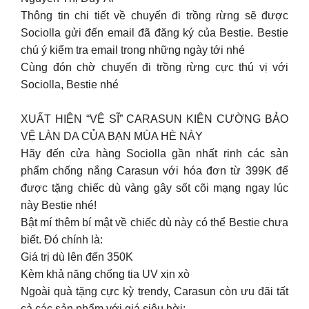
Thông tin chi tiết về chuyến đi trồng rừng sẽ được
Sociolla gửi đến email đã đăng ký của Bestie. Bestie
chú ý kiểm tra email trong những ngày tới nhé
Cùng đón chờ chuyến đi trồng rừng cực thú vị với
Sociolla, Bestie nhé
XUẤT HIỆN “VỆ SĨ” CARASUN KIÊN CƯỜNG BẢO
VỆ LÀN DA CỦA BẠN MÙA HÈ NÀY
Hãy đến cửa hàng Sociolla gần nhất rinh các sản
phẩm chống nắng Carasun với hóa đơn từ 399K để
được tặng chiếc dù vàng gây sốt cõi mạng ngay lúc
này Bestie nhé!
Bật mí thêm bí mật về chiếc dù này có thể Bestie chưa
biết. Đó chính là:
Giá trị dù lên đến 350K
Kèm khả năng chống tia UV xịn xò
Ngoài quà tặng cực kỳ trendy, Carasun còn ưu đãi tất
cả các sản phẩm với giá siêu hời: