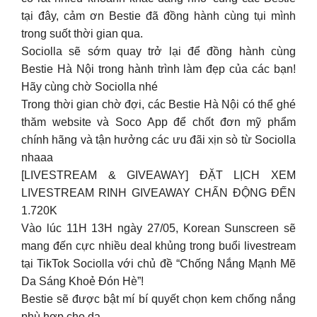
tại đây, cảm ơn Bestie đã đồng hành cùng tụi mình
trong suốt thời gian qua.
Sociolla sẽ sớm quay trở lại để đồng hành cùng
Bestie Hà Nội trong hành trình làm đẹp của các bạn!
Hãy cùng chờ Sociolla nhé
Trong thời gian chờ đợi, các Bestie Hà Nội có thể ghé
thăm website và Soco App để chốt đơn mỹ phẩm
chính hãng và tận hưởng các ưu đãi xịn sò từ Sociolla
nhaaa
[LIVESTREAM & GIVEAWAY] ĐẶT LỊCH XEM
LIVESTREAM RINH GIVEAWAY CHẤN ĐỘNG ĐẾN
1.720K
Vào lúc 11H 13H ngày 27/05, Korean Sunscreen sẽ
mang đến cực nhiều deal khủng trong buổi livestream
tại TikTok Sociolla với chủ đề “Chống Nắng Mạnh Mẽ
Da Sáng Khoẻ Đón Hè”!
Bestie sẽ được bật mí bí quyết chọn kem chống nắng
phù hợp cho da