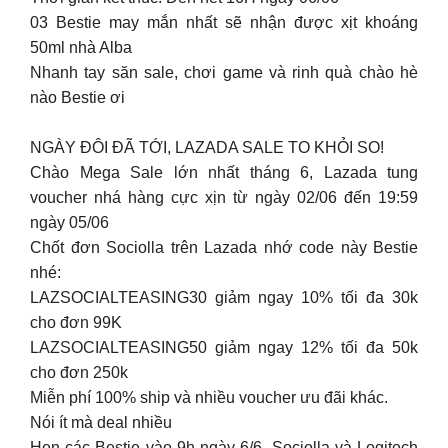
03 Bestie may mắn nhất sẽ nhận được xịt khoáng
50ml nhà Alba
Nhanh tay săn sale, chơi game và rinh quà chào hè
nào Bestie ơi
NGÀY ĐÔI ĐÃ TỚI, LAZADA SALE TO KHỎI SO!
Chào Mega Sale lớn nhất tháng 6, Lazada tung
voucher nhá hàng cực xịn từ ngày 02/06 đến 19:59
ngày 05/06
Chốt đơn Sociolla trên Lazada nhớ code này Bestie
nhé:
LAZSOCIALTEASING30 giảm ngay 10% tối đa 30k
cho đơn 99K
LAZSOCIALTEASING50 giảm ngay 12% tối đa 50k
cho đơn 250k
Miễn phí 100% ship và nhiều voucher ưu đãi khác.
Nói ít mà deal nhiều
Hẹn các Bestie vào 9h ngày 6/6, Sociolla và Logitech