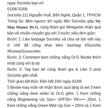
ngay Sociolla bạn ơi!
01/06 02/06
Sociolla 111 Nguyễn Huệ, Bến Nghé, Quận 1, TPHCM
Trong lúc đếm ngược tới ngày đến Sociolla gặp 𝐌𝐲
𝐒𝐤𝐢𝐧 𝐌𝐞𝐧𝐭𝐨𝐫 𝐃𝐫.𝐆, cùng tham gia Minigame nhận quà
bảo vệ chuẩn chuyên gia với 3 bước siêu đơn giản:
Bước 1: Like fanpage Sociolla và chia sẻ bài viết này
ở chế độ công khai kèm hashtag #Sociolla
#KoreanSunscreen
Bước 2: Comment kem chống nắng Dr.G Bestie thích
nhất cùng với lý do
Bước 3: Tag bạn bè cùng tham gia & Like 5 post
Sociolla gần nhất
Thời gian kết thúc: Đến hết 16H ngày 01/06
5 Bestie may mắn sẽ nhận được quà tặng là set 3 kem
chống nắng best seller từ Dr.G gồm: 1 Kem chống
nắng Brightening Up Sun+ SPF50+ PA+++ 20ml, 1
Kem chống nắng Green Mild Up Sun + 20ml và 1 Kem