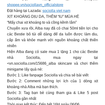
shopee.vn/sociollavn_officialstore
Đặt hàng tại Lazada:
sociolla viet nam
XỊT KHOÁNG DỊU DA, THÊM “IU” MÙA HÈ
“Mấy chai xịt khoáng to và cồng kềnh lắm”
Chuyện xưa rồi, Alba nay đã có chai 50ml tiện lợi cho
các Bestie bỏ túi dễ dàng để da luôn được làm dịu,
cấp ẩm và khỏe mạnh với nguồn khoáng chất thiên
nhiên
Hiện Alba đang có sale mua 1 tặng 1 cho các Bestie
nhà Sociolla, mua ngay tại
<vn.sociolla.com/15686_alba skincare và chơi thêm
minigame lấy quà nè:
Bước 1: Like fanpage Sociolla và chia sẻ bài viết
Bước 2: Comment những lợi ích của 1 dòng xịt
khoáng nhà Alba mà bạn thích.
Bước 3: Tag bạn bè cùng tham gia & Like 5 post
Sociolla gần nhất
Thời gian kết thúc: Đến hết 16H ngày 06/06