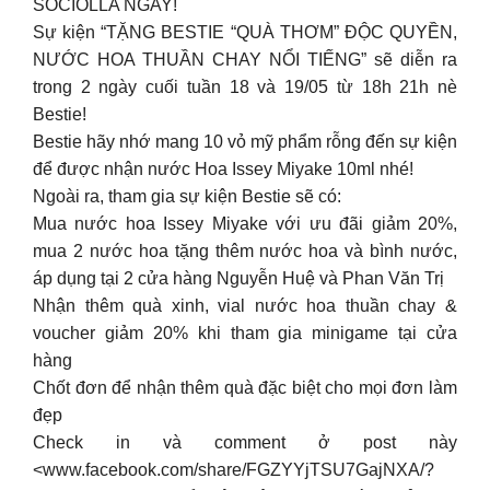
SOCIOLLA NGAY!
Sự kiện “TẶNG BESTIE “QUÀ THƠM” ĐỘC QUYỀN,
NƯỚC HOA THUẦN CHAY NỔI TIẾNG” sẽ diễn ra
trong 2 ngày cuối tuần 18 và 19/05 từ 18h 21h nè
Bestie!
Bestie hãy nhớ mang 10 vỏ mỹ phẩm rỗng đến sự kiện
để được nhận nước Hoa Issey Miyake 10ml nhé!
Ngoài ra, tham gia sự kiện Bestie sẽ có:
Mua nước hoa Issey Miyake với ưu đãi giảm 20%,
mua 2 nước hoa tặng thêm nước hoa và bình nước,
áp dụng tại 2 cửa hàng Nguyễn Huệ và Phan Văn Trị
Nhận thêm quà xinh, vial nước hoa thuần chay &
voucher giảm 20% khi tham gia minigame tại cửa
hàng
Chốt đơn để nhận thêm quà đặc biệt cho mọi đơn làm
đẹp
Check in và comment ở post này
<www.facebook.com/share/FGZYYjTSU7GajNXA/?