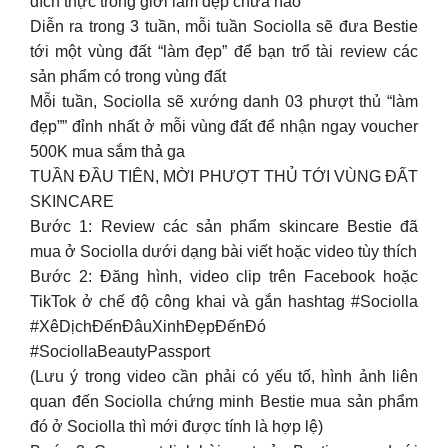
đích thực trong giới làm đẹp chưa nào
Diễn ra trong 3 tuần, mỗi tuần Sociolla sẽ đưa Bestie
tới một vùng đất “làm đẹp” để bạn trổ tài review các
sản phẩm có trong vùng đất
Mỗi tuần, Sociolla sẽ xướng danh 03 phượt thủ “làm
đẹp”” đỉnh nhất ở mỗi vùng đất để nhận ngay voucher
500K mua sắm thả ga
TUẦN ĐẦU TIÊN, MỜI PHƯỢT THỦ TỚI VÙNG ĐẤT
SKINCARE
Bước 1: Review các sản phẩm skincare Bestie đã
mua ở Sociolla dưới dạng bài viết hoặc video tùy thích
Bước 2: Đăng hình, video clip trên Facebook hoặc
TikTok ở chế độ công khai và gắn hashtag #Sociolla
#XêDịchĐếnĐâuXinhĐẹpĐếnĐó
#SociollaBeautyPassport
(Lưu ý trong video cần phải có yếu tố, hình ảnh liên
quan đến Sociolla chứng minh Bestie mua sản phẩm
đó ở Sociolla thì mới được tính là hợp lệ)