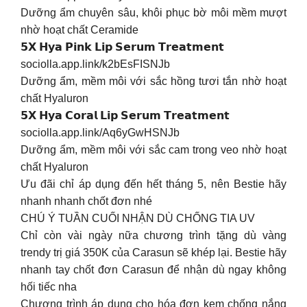
Dưỡng ẩm chuyên sâu, khôi phục bờ môi mềm mượt
nhờ hoạt chất Ceramide
𝟱𝗫 𝗛𝘆𝗮 𝗣𝗶𝗻𝗸 𝗟𝗶𝗽 𝗦𝗲𝗿𝘂𝗺 𝗧𝗿𝗲𝗮𝘁𝗺𝗲𝗻𝘁
sociolla.app.link/k2bEsFISNJb
Dưỡng ẩm, mềm môi với sắc hồng tươi tắn nhờ hoạt
chất Hyaluron
𝟱𝗫 𝗛𝘆𝗮 𝗖𝗼𝗿𝗮𝗹 𝗟𝗶𝗽 𝗦𝗲𝗿𝘂𝗺 𝗧𝗿𝗲𝗮𝘁𝗺𝗲𝗻𝘁
sociolla.app.link/Aq6yGwHSNJb
Dưỡng ẩm, mềm môi với sắc cam trong veo nhờ hoạt
chất Hyaluron
Ưu đãi chỉ áp dụng đến hết tháng 5, nên Bestie hãy
nhanh nhanh chốt đơn nhé
CHÚ Ý TUẦN CUỐI NHẬN DÙ CHỐNG TIA UV
Chỉ còn vài ngày nữa chương trình tặng dù vàng
trendy trị giá 350K của Carasun sẽ khép lại. Bestie hãy
nhanh tay chốt đơn Carasun để nhận dù ngay không
hối tiếc nha
Chương trình áp dụng cho hóa đơn kem chống nắng