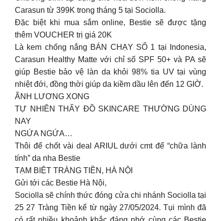
Carasun từ 399K trong tháng 5 tại Sociolla.
Đặc biệt khi mua sắm online, Bestie sẽ được tặng
thêm VOUCHER trị giá 20K
Là kem chống nắng BÁN CHẠY SỐ 1 tại Indonesia,
Carasun Healthy Matte với chỉ số SPF 50+ và PA sẽ
giúp Bestie bảo vệ làn da khỏi 98% tia UV tại vùng
nhiệt đới, đồng thời giúp da kiềm dầu lên đến 12 GIỜ.
ÃNH LƯƠNG XONG
TỰ NHIÊN THẤY ĐỒ SKINCARE THƯỜNG DÙNG
NAY
NGỨA NGỨA…
Thôi để chốt vài deal ARIUL dưới cmt để “chữa lành
tính” da nha Bestie
TẠM BIỆT TRÀNG TIỀN, HÀ NỘI
Gửi tới các Bestie Hà Nội,
Sociolla sẽ chính thức đóng cửa chi nhánh Sociolla tại
25 27 Tràng Tiền kể từ ngày 27/05/2024. Tụi mình đã
có rất nhiều khoảnh khắc đáng nhớ cùng các Bestie