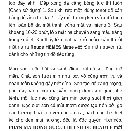
tóp đây ạhh!! Đắp xong da căng bóng tức thì luôn
[Cách sử dụng] 1. Sau khi rửa mặt, dùng toner để cân
bằng độ ẩm cho da 2. Lấy một lượng kem vừa đủ thoa
lên toàn bộ da mặt tránh vùng mắt và miệng 3. Sau
khoảng 10-20 phút, lớp mặt nạ chuyển sang màu trắng
trong suốt 4. Khi thấy lớp mặt nạ khô hoàn toàn thì lột
mặt nạ ra 𝗥𝗼𝘂𝗴𝗲 𝗛𝗘𝗠𝗘𝗦 𝗠𝗮𝘁𝘁𝗲 #𝟴𝟱 Đỏ mận quyến rũ,
dành cho những tín đồ tiệc tùng.
Màu son cuốn hút và sành điệu, bất cứ ai cũng mê
mẩn. Chất son lướt mịn như bơ, vô cùng trơn tru và
hoàn toàn không gây bết dính. Son tạo độ căng mọng,
phủ đầy rãnh môi mà vẫn mang đến cảm giác nhẹ
tênh, môi lúc nào cũng ẩm mịn trong suốt thời gian
đánh. Đặc biệt son có mùi thơm được tạo nên bởi gỗ
đàn hương hòa trộn với cúc arnica, bạch chỉ. Từ thiết
kế cho đến mùi hương, đều là độc quyền H.ermès.
𝐏𝐇𝐀̂́𝐍 𝐌𝐀́ 𝐇𝐎̂̀𝐍𝐆 𝐆𝐔𝐂.𝐂𝐈 𝐁𝐋𝐔𝐒𝐇 𝐃𝐄 𝐁𝐄𝐀𝐔𝐓𝐄 mới