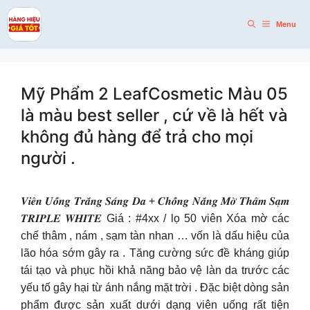
Skip
to
Menu
content
Mỹ Phẩm 2 LeafCosmetic Màu 05
là màu best seller , cứ về là hết và
không đủ hàng để trả cho mọi
người .
𝑽𝒊𝒆̂𝒏 𝑼𝒐̂́𝒏𝒈 𝑻𝒓𝒂̆́𝒏𝒈 𝑺𝒂́𝒏𝒈 𝑫𝒂 + 𝑪𝒉𝒐̂́𝒏𝒈 𝑵𝒂̆́𝒏𝒈 𝑴𝒐̛̀ 𝑻𝒉𝒂̂𝒎 𝑺𝒂̣𝒎
𝑻𝑹𝑰𝑷𝑳𝑬 𝑾𝑯𝑰𝑻𝑬 Giá : #4xx / lọ 50 viên Xóa mờ các
chế thâm , nám , sạm tàn nhan … vốn là dấu hiệu của
lão hóa sớm gây ra . Tăng cường sức đề kháng giúp
tái tạo và phục hồi khả năng bảo vệ làn da trước các
yếu tố gây hại từ ánh nắng mặt trời . Đặc biệt dòng sản
phẩm được sản xuất dưới dạng viên uống rất tiện