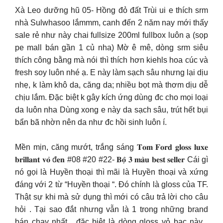
Xà Leo dưỡng hũ 05- Hồng đỏ đất Trùi ui e thích srm
nhà Sulwhasoo lắmmm, canh đến 2 năm nay mới thấy
sale rẻ như này chai fullsize 200ml fullbox luôn ạ (sọp
pe mall bán gần 1 củ nha) Mờ ê mê, dòng srm siêu
thích công bằng mà nói thì thích hơn kiehls hoa cúc và
fresh soy luôn nhé ạ. E này làm sạch sâu nhưng lại dịu
nhẹ, k làm khô da, căng da; nhiều bọt mà thơm dịu dễ
chịu lắm. Đặc biệt k gây kích ứng dùng đc cho mọi loại
da luôn nha Dùng xong e này da sạch sâu, trút hết bụi
bẩn bã nhờn nên da như đc hồi sinh luôn í.
Mền mịn, căng mướt, trắng sáng 𝐓𝐨𝐦 𝐅𝐨𝐫𝐝 𝐠𝐥𝐨𝐬𝐬 𝐥𝐮𝐱𝐞
𝐛𝐫𝐢𝐥𝐥𝐚𝐧𝐭 𝐯𝐨̉ đ𝐞𝐧 #08 #20 #22- 𝐁𝐨̣̂ 𝟑 𝐦𝐚̀𝐮 𝐛𝐞𝐬𝐭 𝐬𝐞𝐥𝐥𝐞𝐫 Cái gì
nó gọi là Huyền thoại thì mãi là Huyền thoại và xứng
đáng với 2 từ “Huyền thoại “. Đó chính là gloss của TF.
Thật sự khi mà sử dụng thì mới có câu trả lời cho câu
hỏi . Tại sao đắt nhưng vẫn là 1 trong những brand
bán chạy nhất , đặc biệt là dòng gloss vỏ bạc này .