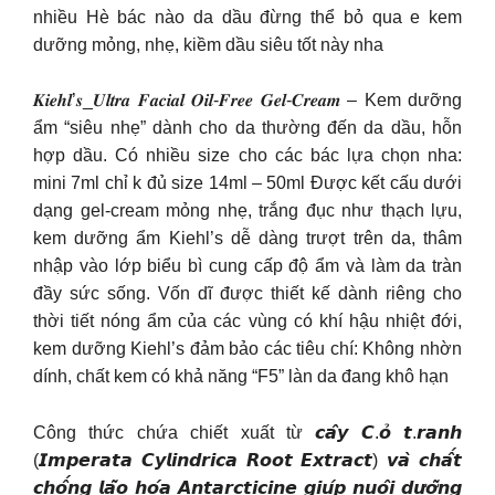
nhiều Hè bác nào da dầu đừng thể bỏ qua e kem
dưỡng mỏng, nhẹ, kiềm dầu siêu tốt này nha
𝑲𝒊𝒆𝒉𝒍’𝒔_𝑼𝒍𝒕𝒓𝒂 𝑭𝒂𝒄𝒊𝒂𝒍 𝑶𝒊𝒍-𝑭𝒓𝒆𝒆 𝑮𝒆𝒍-𝑪𝒓𝒆𝒂𝒎 – Kem dưỡng
ẩm “siêu nhẹ” dành cho da thường đến da dầu, hỗn
hợp dầu. Có nhiều size cho các bác lựa chọn nha:
mini 7ml chỉ k đủ size 14ml – 50ml Được kết cấu dưới
dạng gel-cream mỏng nhẹ, trắng đục như thạch lựu,
kem dưỡng ẩm Kiehl’s dễ dàng trượt trên da, thâm
nhập vào lớp biểu bì cung cấp độ ẩm và làm da tràn
đầy sức sống. Vốn dĩ được thiết kế dành riêng cho
thời tiết nóng ẩm của các vùng có khí hậu nhiệt đới,
kem dưỡng Kiehl’s đảm bảo các tiêu chí: Không nhờn
dính, chất kem có khả năng “F5” làn da đang khô hạn
Công thức chứa chiết xuất từ 𝙘𝙖̂𝙮 𝘾.𝙤̉ 𝙩.𝙧𝙖𝙣𝙝
(𝙄𝙢𝙥𝙚𝙧𝙖𝙩𝙖 𝘾𝙮𝙡𝙞𝙣𝙙𝙧𝙞𝙘𝙖 𝙍𝙤𝙤𝙩 𝙀𝙭𝙩𝙧𝙖𝙘𝙩) 𝙫𝙖̀ 𝙘𝙝𝙖̂́𝙩
𝙘𝙝𝙤̂́𝙣𝙜 𝙡𝙖̃𝙤 𝙝𝙤́𝙖 𝘼𝙣𝙩𝙖𝙧𝙘𝙩𝙞𝙘𝙞𝙣𝙚 𝙜𝙞𝙪́𝙥 𝙣𝙪𝙤̂𝙞 𝙙𝙪̛𝙤̛̃𝙣𝙜