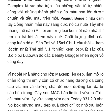
Complex là sự pha trộn của những sắc tố tự nhiên
cùng với những thành phần giúp màu son lên được
chuẩn và đều màu trên môi. 𝗣𝗲𝗮𝗻𝘂𝘁 𝗕𝗲𝗶𝗴𝗲 : 𝗻𝗮̂𝘂 𝗰𝗮𝗺
𝘁𝗮̂𝘆 Công nhận màu này sang cực, nó cứ nute Tây nhẹ
nhàng thế nào í Ai hỏi em ưng loại kem lót nào nhất thì
em xin trả lời là em này nhé. Chất lượng đỉnh của
chóp luôn đó ạ! Sẵn 7ml và 15ml Chỉ 1 câu thôi – “kem
lót xịn nhất Thế giới”. 1 “chiếc” kem lót xuất sắc của
B.o.b.b.i B.r.o.w.n đc các Beauty Blogger khen ngợi vô
cùng đây
Vì ngoài khả năng cho lớp Makeup lên đẹp, làm mờ lỗ
chân lông thì em ý còn có chức năng dưỡng da cung
cấp vitamin và dưỡng chất để nuôi dưỡng làn da từ
sâu bên trong. Cây son MAC bản limited vừa ra đời ,
cái màu vừa tây vừa sang vừa đẹp. Teddy 931 2.0 nha
No box nhưng màu đẹp quá chời chỉ xx nhỏ xíu luôn