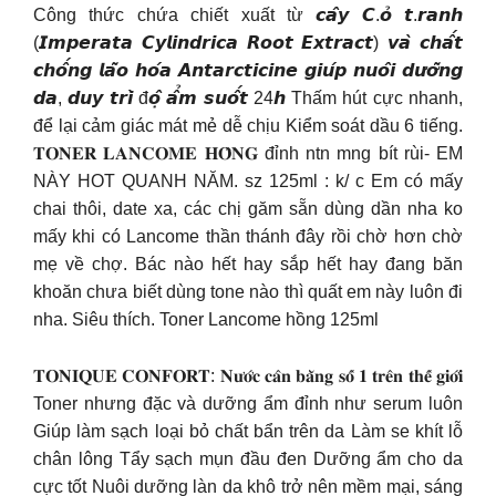
Công thức chứa chiết xuất từ 𝙘𝙖̂𝙮 𝘾.𝙤̉ 𝙩.𝙧𝙖𝙣𝙝
(𝙄𝙢𝙥𝙚𝙧𝙖𝙩𝙖 𝘾𝙮𝙡𝙞𝙣𝙙𝙧𝙞𝙘𝙖 𝙍𝙤𝙤𝙩 𝙀𝙭𝙩𝙧𝙖𝙘𝙩) 𝙫𝙖̀ 𝙘𝙝𝙖̂́𝙩
𝙘𝙝𝙤̂́𝙣𝙜 𝙡𝙖̃𝙤 𝙝𝙤́𝙖 𝘼𝙣𝙩𝙖𝙧𝙘𝙩𝙞𝙘𝙞𝙣𝙚 𝙜𝙞𝙪́𝙥 𝙣𝙪𝙤̂𝙞 𝙙𝙪̛𝙤̛̃𝙣𝙜
𝙙𝙖, 𝙙𝙪𝙮 𝙩𝙧𝙞̀ đ𝙤̣̂ 𝙖̂̉𝙢 𝙨𝙪𝙤̂́𝙩 24𝙝 Thấm hút cực nhanh,
để lại cảm giác mát mẻ dễ chịu Kiểm soát dầu 6 tiếng.
𝐓𝐎𝐍𝐄𝐑 𝐋𝐀𝐍𝐂𝐎𝐌𝐄 𝐇𝐎̂̀𝐍𝐆 đỉnh ntn mng bít rùi- EM
NÀY HOT QUANH NĂM. sz 125ml : k/ c Em có mấy
chai thôi, date xa, các chị găm sẵn dùng dần nha ko
mấy khi có Lancome thần thánh đây rồi chờ hơn chờ
mẹ về chợ. Bác nào hết hay sắp hết hay đang băn
khoăn chưa biết dùng tone nào thì quất em này luôn đi
nha. Siêu thích. Toner Lancome hồng 125ml
𝐓𝐎𝐍𝐈𝐐𝐔𝐄 𝐂𝐎𝐍𝐅𝐎𝐑𝐓: 𝐍𝐮̛𝐨̛́𝐜 𝐜𝐚̂𝐧 𝐛𝐚̆̀𝐧𝐠 𝐬𝐨̂́ 𝟏 𝐭𝐫𝐞̂𝐧 𝐭𝐡𝐞̂́ 𝐠𝐢𝐨̛́𝐢
Toner nhưng đặc và dưỡng ẩm đỉnh như serum luôn
Giúp làm sạch loại bỏ chất bẩn trên da Làm se khít lỗ
chân lông Tẩy sạch mụn đầu đen Dưỡng ẩm cho da
cực tốt Nuôi dưỡng làn da khô trở nên mềm mại, sáng