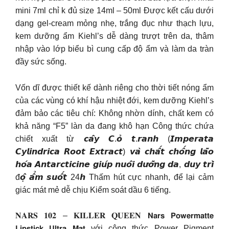
mini 7ml chỉ k đủ size 14ml – 50ml Được kết cấu dưới
dạng gel-cream mỏng nhẹ, trắng đục như thạch lựu,
kem dưỡng ẩm Kiehl’s dễ dàng trượt trên da, thâm
nhập vào lớp biểu bì cung cấp độ ẩm và làm da tràn
đầy sức sống.
Vốn dĩ được thiết kế dành riêng cho thời tiết nóng ẩm
của các vùng có khí hậu nhiệt đới, kem dưỡng Kiehl’s
đảm bảo các tiêu chí: Không nhờn dính, chất kem có
khả năng “F5” làn da đang khô hạn Công thức chứa
chiết xuất từ 𝙘𝙖̂𝙮 𝘾.𝙤̉ 𝙩.𝙧𝙖𝙣𝙝 (𝙄𝙢𝙥𝙚𝙧𝙖𝙩𝙖
𝘾𝙮𝙡𝙞𝙣𝙙𝙧𝙞𝙘𝙖 𝙍𝙤𝙤𝙩 𝙀𝙭𝙩𝙧𝙖𝙘𝙩) 𝙫𝙖̀ 𝙘𝙝𝙖̂́𝙩 𝙘𝙝𝙤̂́𝙣𝙜 𝙡𝙖̃𝙤
𝙝𝙤́𝙖 𝘼𝙣𝙩𝙖𝙧𝙘𝙩𝙞𝙘𝙞𝙣𝙚 𝙜𝙞𝙪́𝙥 𝙣𝙪𝙤̂𝙞 𝙙𝙪̛𝙤̛̃𝙣𝙜 𝙙𝙖, 𝙙𝙪𝙮 𝙩𝙧𝙞̀
đ𝙤̣̂ 𝙖̂̉𝙢 𝙨𝙪𝙤̂́𝙩 24𝙝 Thấm hút cực nhanh, để lại cảm
giác mát mẻ dễ chịu Kiểm soát dầu 6 tiếng.
𝐍𝐀𝐑𝐒 𝟏𝟎𝟐 – 𝐊𝐈𝐋𝐋𝐄𝐑 𝐐𝐔𝐄𝐄𝐍 𝗡𝗮𝗿𝘀 𝗣𝗼𝘄𝗲𝗿𝗺𝗮𝘁𝘁𝗲
𝗟𝗶𝗽𝘀𝘁𝗶𝗰𝗸 𝗨𝗹𝘁𝗿𝗮 𝗠𝗮𝘁 với công thức Power Pigment