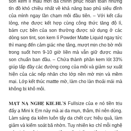
son kem lì mẫu mới đã chinh phục hoàn toàn những
tín đồ khó chiều nhất về khả năng bao phủ siêu đỉnh
của mình ngay lần chạm môi đầu tiên. – Với kết cấu
lỏng, nhẹ được kết hợp cùng công thức tăng độ lì,
bám cực bền của son thường được sử dụng ở các
dòng son tint, son kem lì Powder Matte Liquid ngay tức
thì mang đến cảm giác nhẹ tâng, mượt mịn cho bờ môi
trong suốt hơn 9-10 giờ liền mà vẫn giữ được màu
son chuẩn ban đầu. – Chứa thành phần kem lót 33%
giúp lấp đầy các đường cong của môi và giảm sự xuất
hiện của các nếp nhăn cho lớp nền mờ mịn và mềm
mại. Lớp kết thúc mattte mờ, làm cho làn thoải mái mà
không bị khô môi.
𝐌𝐀̣̆𝐓 𝐍𝐀̣ 𝐍𝐆𝐇𝐄̣̂ 𝐊𝐈𝐄.𝐇𝐋’𝐒 Fullsize của e nó tiền trịu
đấy ạ Mini k Em này mà ai da mụn, thâm, thì nên dùng.
Làm sáng da kiêm luôn tẩy da chết cực hiệu quả, làm
giảm và kiểm soát bã nhờn. Tuy nhiên ko chỉ mỗi nghệ