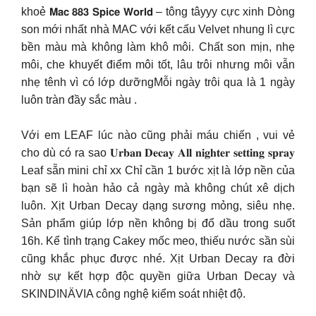
khoẻ 𝗠𝗮𝗰 𝟴𝟴𝟯 𝗦𝗽𝗶𝗰𝗲 𝗪𝗼𝗿𝗹𝗱 – tông tâyyy cực xinh Dòng
son mới nhất nhà MAC với kết cấu Velvet nhung lì cực
bền màu mà không làm khô môi. Chất son mịn, nhẹ
môi, che khuyết điểm môi tốt, lâu trôi nhưng môi vẫn
nhẹ tênh vì có lớp dưỡngMỗi ngày trôi qua là 1 ngày
luôn tràn đầy sắc màu .
Với em LEAF lúc nào cũng phải máu chiến , vui vẻ
cho dù có ra sao 𝐔𝐫𝐛𝐚𝐧 𝐃𝐞𝐜𝐚𝐲 𝐀𝐥𝐥 𝐧𝐢𝐠𝐡𝐭𝐞𝐫 𝐬𝐞𝐭𝐭𝐢𝐧𝐠 𝐬𝐩𝐫𝐚𝐲
Leaf sẵn mini chỉ xx Chỉ cần 1 bước xịt là lớp nền của
bạn sẽ lì hoàn hảo cả ngày mà không chút xê dịch
luôn. Xịt Urban Decay dạng sương mỏng, siêu nhẹ.
Sản phẩm giúp lớp nền không bị đổ dầu trong suốt
16h. Kể tình trạng Cakey mốc meo, thiếu nước sần sùi
cũng khắc phục được nhé. Xịt Urban Decay ra đời
nhờ sự kết hợp độc quyền giữa Urban Decay và
SKINDINÄVIA công nghệ kiểm soát nhiệt độ.