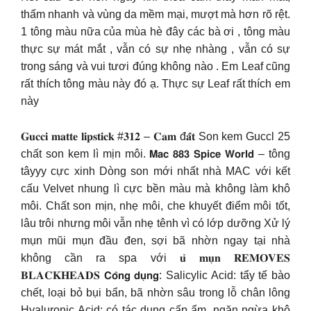
thấm nhanh và vùng da mềm mại, mượt mà hơn rõ rệt.
1 tông màu nữa của mùa hè đây các bà ơi , tông màu
thực sự mát mắt , vẫn có sự nhẹ nhàng , vẫn có sự
trong sáng và vui tươi đúng không nào . Em Leaf cũng
rất thích tông màu này đó ạ. Thực sự Leaf rất thích em
này
𝐆𝐮𝐜𝐜𝐢 𝐦𝐚𝐭𝐭𝐞 𝐥𝐢𝐩𝐬𝐭𝐢𝐜𝐤 #𝟑𝟏𝟐 – 𝐂𝐚𝐦 đ𝐚̂́𝐭 Son kem Guccl 25
chất son kem lì mịn môi. 𝗠𝗮𝗰 𝟴𝟴𝟯 𝗦𝗽𝗶𝗰𝗲 𝗪𝗼𝗿𝗹𝗱 – tông
tâyyy cực xinh Dòng son mới nhất nhà MAC với kết
cấu Velvet nhung lì cực bền màu mà không làm khô
môi. Chất son mịn, nhẹ môi, che khuyết điểm môi tốt,
lâu trôi nhưng môi vẫn nhẹ tênh vì có lớp dưỡng Xử lý
mụn mũi mụn đầu đen, sợi bã nhờn ngay tại nhà
không cần ra spa với 𝐮̉ 𝐦𝐮̣𝐧 𝐑𝐄𝐌𝐎𝐕𝐄𝐒
𝐁𝐋𝐀𝐂𝐊𝐇𝐄𝐀𝐃𝐒 𝗖𝗼̂𝗻𝗴 𝗱𝘂̣𝗻𝗴: Salicylic Acid: tẩy tế bào
chết, loại bỏ bụi bẩn, bã nhờn sâu trong lỗ chân lông
Hyaluronic Acid: có tác dụng cấp ẩm, ngăn ngừa khô