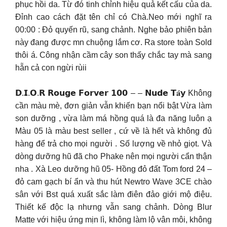
phục hồi da. Từ đó tinh chỉnh hiệu quả kết cấu của da.
Đỉnh cao cách đặt tên chỉ có Chà.Neo mới nghĩ ra
00:00 : Đỏ quyến rũ, sang chảnh. Nghe bảo phiên bản
này đang được mn chuộng lắm cơ. Ra store toàn Sold
thôi á. Công nhận cầm cây son thấy chắc tay mà sang
hẵn cả con ngừi rùii
𝗗.𝗜.𝗢.𝗥 𝗥𝗼𝘂𝗴𝗲 𝗙𝗼𝗿𝘃𝗲𝗿 𝟭𝟬𝟬 – – 𝗡𝘂𝗱𝗲 𝗧𝐚̂𝘆 Không
cần màu mè, đơn giản vẫn khiến bạn nổi bật Vừa làm
son dưỡng , vừa làm má hồng quá là đa năng luôn ạ
Màu 05 là màu best seller , cứ về là hết và không đủ
hàng để trả cho mọi người . Số lượng về nhỏ giọt. Và
dòng dưỡng hũ đã cho Phake nên mọi người cẩn thận
nha . Xà Leo dưỡng hũ 05- Hồng đỏ đất Tom ford 24 –
đỏ cam gạch bí ẩn và thu hút Newtro Wave 3CE chào
sân với Bst quá xuất sắc làm điên đảo giới mộ điệu.
Thiết kế độc lạ nhưng vẫn sang chảnh. Dòng Blur
Matte với hiệu ứng mịn lì, không làm lộ vân môi, không