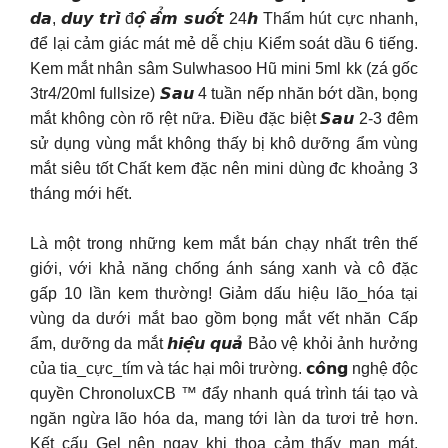
𝙙𝙖, 𝙙𝙪𝙮 𝙩𝙧𝙞̀ đ𝙤̣̂ 𝙖̂̉𝙢 𝙨𝙪𝙤̂́𝙩 24𝙝 Thấm hút cực nhanh,
để lại cảm giác mát mẻ dễ chịu Kiểm soát dầu 6 tiếng.
Kem mắt nhân sâm Sulwhasoo Hũ mini 5ml kk (zá gốc
3tr4/20ml fullsize) 𝙎𝙖𝙪 4 tuần nếp nhăn bớt dần, bọng
mắt không còn rõ rệt nữa. Điều đặc biệt 𝙎𝙖𝙪 2-3 đêm
sử dụng vùng mắt không thấy bị khô dưỡng ẩm vùng
mắt siêu tốt Chất kem đặc nên mini dùng đc khoảng 3
tháng mới hết.
Là một trong những kem mắt bán chạy nhất trên thế
giới, với khả năng chống ánh sáng xanh và cô đặc
gấp 10 lần kem thường! Giảm dấu hiệu lão_hóa tại
vùng da dưới mắt bao gồm bọng mắt vết nhăn Cấp
ẩm, dưỡng da mắt 𝙝𝙞𝙚̣̂𝙪 𝙦𝙪𝙖̉ Bảo vệ khỏi ảnh hưởng
của tia_cực_tím và tác hại môi trường. 𝗰𝗼̂𝗻𝗴 nghệ độc
quyền ChronoluxCB ™ đẩy nhanh quá trình tái tạo và
ngăn ngừa lão hóa da, mang tới làn da tươi trẻ hơn.
Kết cấu Gel nên ngay khi thoa cảm thấy man mát,