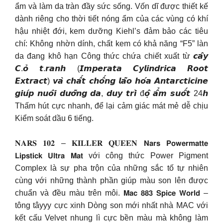
ẩm và làm da tràn đầy sức sống. Vốn dĩ được thiết kế
dành riêng cho thời tiết nóng ẩm của các vùng có khí
hậu nhiệt đới, kem dưỡng Kiehl’s đảm bảo các tiêu
chí: Không nhờn dính, chất kem có khả năng “F5” làn
da đang khô hạn Công thức chứa chiết xuất từ 𝙘𝙖̂𝙮
𝘾.𝙤̉ 𝙩.𝙧𝙖𝙣𝙝 (𝙄𝙢𝙥𝙚𝙧𝙖𝙩𝙖 𝘾𝙮𝙡𝙞𝙣𝙙𝙧𝙞𝙘𝙖 𝙍𝙤𝙤𝙩
𝙀𝙭𝙩𝙧𝙖𝙘𝙩) 𝙫𝙖̀ 𝙘𝙝𝙖̂́𝙩 𝙘𝙝𝙤̂́𝙣𝙜 𝙡𝙖̃𝙤 𝙝𝙤́𝙖 𝘼𝙣𝙩𝙖𝙧𝙘𝙩𝙞𝙘𝙞𝙣𝙚
𝙜𝙞𝙪́𝙥 𝙣𝙪𝙤̂𝙞 𝙙𝙪̛𝙤̛̃𝙣𝙜 𝙙𝙖, 𝙙𝙪𝙮 𝙩𝙧𝙞̀ đ𝙤̣̂ 𝙖̂̉𝙢 𝙨𝙪𝙤̂́𝙩 24𝙝
Thấm hút cực nhanh, để lại cảm giác mát mẻ dễ chịu
Kiểm soát dầu 6 tiếng.
𝐍𝐀𝐑𝐒 𝟏𝟎𝟐 – 𝐊𝐈𝐋𝐋𝐄𝐑 𝐐𝐔𝐄𝐄𝐍 𝗡𝗮𝗿𝘀 𝗣𝗼𝘄𝗲𝗿𝗺𝗮𝘁𝘁𝗲
𝗟𝗶𝗽𝘀𝘁𝗶𝗰𝗸 𝗨𝗹𝘁𝗿𝗮 𝗠𝗮𝘁 với công thức Power Pigment
Complex là sự pha trộn của những sắc tố tự nhiên
cùng với những thành phần giúp màu son lên được
chuẩn và đều màu trên môi. 𝗠𝗮𝗰 𝟴𝟴𝟯 𝗦𝗽𝗶𝗰𝗲 𝗪𝗼𝗿𝗹𝗱 –
tông tâyyy cực xinh Dòng son mới nhất nhà MAC với
kết cấu Velvet nhung lì cực bền màu mà không làm