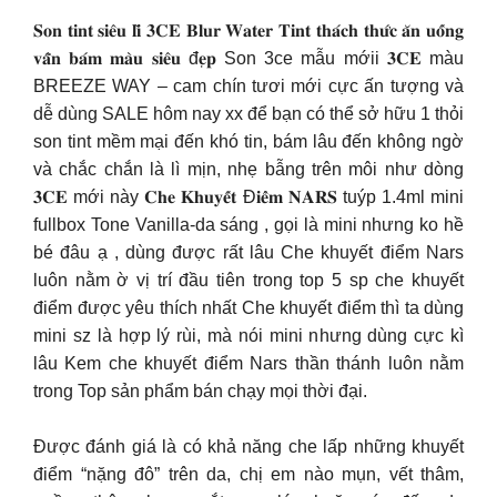
𝐒𝐨𝐧 𝐭𝐢𝐧𝐭 𝐬𝐢𝐞̂𝐮 𝐥𝐢̀ 𝟑𝐂𝐄 𝐁𝐥𝐮𝐫 𝐖𝐚𝐭𝐞𝐫 𝐓𝐢𝐧𝐭 𝐭𝐡𝐚́𝐜𝐡 𝐭𝐡𝐮̛́𝐜 𝐚̆𝐧 𝐮𝐨̂́𝐧𝐠
𝐯𝐚̂̃𝐧 𝐛𝐚́𝐦 𝐦𝐚̀𝐮 𝐬𝐢𝐞̂𝐮 đ𝐞̣𝐩 Son 3ce mẫu mớii 𝟑𝐂𝐄 màu
BREEZE WAY – cam chín tươi mới cực ấn tượng và
dễ dùng SALE hôm nay xx để bạn có thể sở hữu 1 thỏi
son tint mềm mại đến khó tin, bám lâu đến không ngờ
và chắc chắn là lì mịn, nhẹ bẫng trên môi như dòng
𝟑𝐂𝐄 mới này 𝐂𝐡𝐞 𝐊𝐡𝐮𝐲𝐞̂́𝐭 Đ𝐢𝐞̂̉𝐦 𝐍𝐀𝐑𝐒 tuýp 1.4ml mini
fullbox Tone Vanilla-da sáng , gọi là mini nhưng ko hề
bé đâu ạ , dùng được rất lâu Che khuyết điểm Nars
luôn nằm ờ vị trí đầu tiên trong top 5 sp che khuyết
điểm được yêu thích nhất Che khuyết điểm thì ta dùng
mini sz là hợp lý rùi, mà nói mini nhưng dùng cực kì
lâu Kem che khuyết điểm Nars thần thánh luôn nằm
trong Top sản phẩm bán chạy mọi thời đại.
Được đánh giá là có khả năng che lấp những khuyết
điểm “nặng đô” trên da, chị em nào mụn, vết thâm,