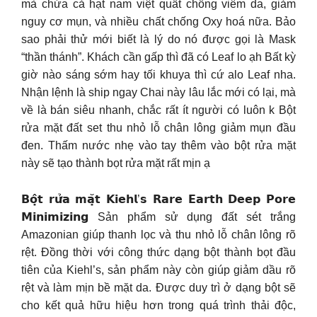
mà chứa cả hạt nam việt quất chống viêm da, giảm
nguy cơ mụn, và nhiều chất chống Oxy hoá nữa. Bảo
sao phải thử mới biết là lý do nó được gọi là Mask
“thần thánh”. Khách cần gấp thì đã có Leaf lo ạh Bất kỳ
giờ nào sáng sớm hay tối khuya thì cứ alo Leaf nha.
Nhận lệnh là ship ngay Chai này lâu lắc mới có lại, mà
về là bán siêu nhanh, chắc rất ít người có luôn k Bột
rửa mặt đất set thu nhỏ lỗ chân lông giảm mụn đầu
đen. Thấm nước nhẹ vào tay thêm vào bột rửa mặt
này sẽ tạo thành bọt rửa mặt rất mịn ạ
𝗕𝗼̣̂𝘁 𝗿𝘂̛̉𝗮 𝗺𝗮̣̆𝘁 𝗞𝗶𝗲𝗵𝗹’𝘀 𝗥𝗮𝗿𝗲 𝗘𝗮𝗿𝘁𝗵 𝗗𝗲𝗲𝗽 𝗣𝗼𝗿𝗲
𝗠𝗶𝗻𝗶𝗺𝗶𝘇𝗶𝗻𝗴 Sản phẩm sử dụng đất sét trắng
Amazonian giúp thanh lọc và thu nhỏ lỗ chân lông rõ
rệt. Đồng thời với công thức dạng bột thành bọt đầu
tiên của Kiehl’s, sản phẩm này còn giúp giảm dầu rõ
rệt và làm mịn bề mặt da. Được duy trì ở dạng bột sẽ
cho kết quả hữu hiệu hơn trong quá trình thải độc,