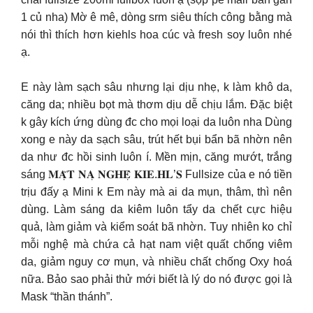
1 củ nha) Mờ ê mê, dòng srm siêu thích công bằng mà
nói thì thích hơn kiehls hoa cúc và fresh soy luôn nhé
ạ.
E này làm sạch sâu nhưng lại dịu nhẹ, k làm khô da,
căng da; nhiều bọt mà thơm dịu dễ chịu lắm. Đặc biệt
k gây kích ứng dùng đc cho mọi loại da luôn nha Dùng
xong e này da sạch sâu, trút hết bụi bẩn bã nhờn nên
da như đc hồi sinh luôn í. Mền mịn, căng mướt, trắng
sáng 𝐌𝐀̣̆𝐓 𝐍𝐀̣ 𝐍𝐆𝐇𝐄̣̂ 𝐊𝐈𝐄.𝐇𝐋’𝐒 Fullsize của e nó tiền
trịu đấy ạ Mini k Em này mà ai da mụn, thâm, thì nên
dùng. Làm sáng da kiêm luôn tẩy da chết cực hiệu
quả, làm giảm và kiểm soát bã nhờn. Tuy nhiên ko chỉ
mỗi nghệ mà chứa cả hạt nam việt quất chống viêm
da, giảm nguy cơ mụn, và nhiều chất chống Oxy hoá
nữa. Bảo sao phải thử mới biết là lý do nó được gọi là
Mask “thần thánh”.