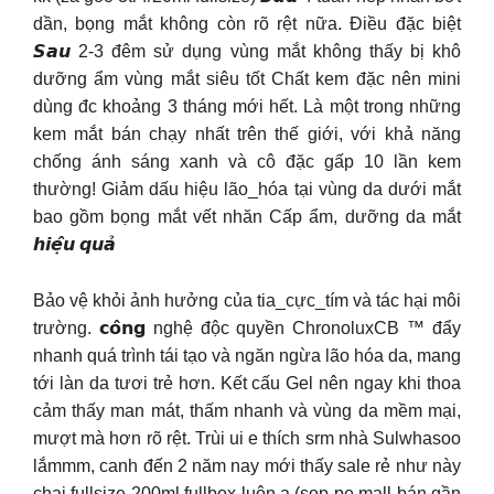
dần, bọng mắt không còn rõ rệt nữa. Điều đặc biệt
𝙎𝙖𝙪 2-3 đêm sử dụng vùng mắt không thấy bị khô
dưỡng ẩm vùng mắt siêu tốt Chất kem đặc nên mini
dùng đc khoảng 3 tháng mới hết. Là một trong những
kem mắt bán chạy nhất trên thế giới, với khả năng
chống ánh sáng xanh và cô đặc gấp 10 lần kem
thường! Giảm dấu hiệu lão_hóa tại vùng da dưới mắt
bao gồm bọng mắt vết nhăn Cấp ẩm, dưỡng da mắt
𝙝𝙞𝙚̣̂𝙪 𝙦𝙪𝙖̉
Bảo vệ khỏi ảnh hưởng của tia_cực_tím và tác hại môi
trường. 𝗰𝗼̂𝗻𝗴 nghệ độc quyền ChronoluxCB ™ đẩy
nhanh quá trình tái tạo và ngăn ngừa lão hóa da, mang
tới làn da tươi trẻ hơn. Kết cấu Gel nên ngay khi thoa
cảm thấy man mát, thấm nhanh và vùng da mềm mại,
mượt mà hơn rõ rệt. Trùi ui e thích srm nhà Sulwhasoo
lắmmm, canh đến 2 năm nay mới thấy sale rẻ như này
chai fullsize 200ml fullbox luôn ạ (sọp pe mall bán gần