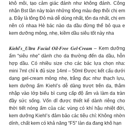
khô môi, tạo cảm giác đánh như không đánh. Công
nhận Bst lần này toàn những tông màu đẹp thôi chị em
ạ. Đây là tông Đỏ mà dễ dùng nhất, tôn da nhất, chị em
nên có nhaa Hè bác nào da dầu đừng thể bỏ qua e
kem dưỡng mỏng, nhẹ, kiềm dầu siêu tốt này nha
𝑲𝒊𝒆𝒉𝒍’𝒔_𝑼𝒍𝒕𝒓𝒂 𝑭𝒂𝒄𝒊𝒂𝒍 𝑶𝒊𝒍-𝑭𝒓𝒆𝒆 𝑮𝒆𝒍-𝑪𝒓𝒆𝒂𝒎 – Kem dưỡng
ẩm “siêu nhẹ” dành cho da thường đến da dầu, hỗn
hợp dầu. Có nhiều size cho các bác lựa chọn nha:
mini 7ml chỉ k đủ size 14ml – 50ml Được kết cấu dưới
dạng gel-cream mỏng nhẹ, trắng đục như thạch lựu,
kem dưỡng ẩm Kiehl’s dễ dàng trượt trên da, thâm
nhập vào lớp biểu bì cung cấp độ ẩm và làm da tràn
đầy sức sống. Vốn dĩ được thiết kế dành riêng cho
thời tiết nóng ẩm của các vùng có khí hậu nhiệt đới,
kem dưỡng Kiehl’s đảm bảo các tiêu chí: Không nhờn
dính, chất kem có khả năng “F5” làn da đang khô hạn