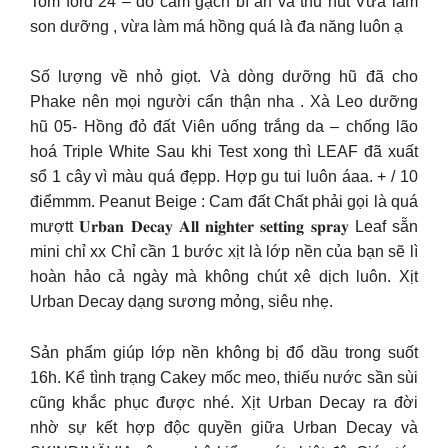
Tom ford 24 – đỏ cam gạch bí ẩn và thu hút Vừa làm
son dưỡng , vừa làm má hồng quá là đa năng luôn ạ
Số lượng về nhỏ giọt. Và dòng dưỡng hũ đã cho
Phake nên mọi người cẩn thận nha . Xà Leo dưỡng
hũ 05- Hồng đỏ đất Viên uống trắng da – chống lão
hoá Triple White Sau khi Test xong thì LEAF đã xuất
sổ 1 cây vì màu quá đẹpp. Hợp gu tui luôn áaa. + / 10
điểmmm. Peanut Beige : Cam đất Chất phải gọi là quá
mượtt 𝐔𝐫𝐛𝐚𝐧 𝐃𝐞𝐜𝐚𝐲 𝐀𝐥𝐥 𝐧𝐢𝐠𝐡𝐭𝐞𝐫 𝐬𝐞𝐭𝐭𝐢𝐧𝐠 𝐬𝐩𝐫𝐚𝐲 Leaf sẵn
mini chỉ xx Chỉ cần 1 bước xịt là lớp nền của bạn sẽ lì
hoàn hảo cả ngày mà không chút xê dịch luôn. Xịt
Urban Decay dạng sương mỏng, siêu nhẹ.
Sản phẩm giúp lớp nền không bị đổ dầu trong suốt
16h. Kể tình trạng Cakey mốc meo, thiếu nước sần sùi
cũng khắc phục được nhé. Xịt Urban Decay ra đời
nhờ sự kết hợp độc quyền giữa Urban Decay và