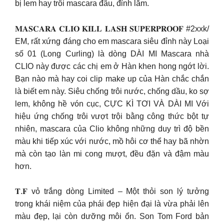
bị lem hay trôi mascara đâu, đỉnh lắm.
𝐌𝐀𝐒𝐂𝐀𝐑𝐀 𝐂𝐋𝐈𝐎 𝐊𝐈𝐋𝐋 𝐋𝐀𝐒𝐇 𝐒𝐔𝐏𝐄𝐑𝐏𝐑𝐎𝐎𝐅 #2xxk/
EM, rất xứng đáng cho em mascara siêu đỉnh này Loại
số 01 (Long Curling) là dòng DÀI MI Mascara nhà
CLIO này được các chị em ở Hàn khen hong ngớt lời.
Bạn nào mà hay coi clip make up của Hàn chắc chắn
là biết em này. Siêu chống trôi nước, chống dầu, ko sợ
lem, không hề vón cục, CỰC KÌ TƠI VÀ DÀI MI Với
hiệu ứng chống trôi vượt trội bằng công thức bột tự
nhiên, mascara của Clio không những duy trì độ bền
màu khi tiếp xúc với nước, mồ hôi cơ thể hay bã nhờn
mà còn tạo làn mi cong mượt, đều đặn và đậm màu
hơn.
𝐓.𝐅 vỏ trắng dòng Limited – Một thỏi son lý tưởng
trong khái niệm của phái đẹp hiện đại là vừa phải lên
màu đẹp, lại còn dưỡng môi ổn. Son Tom Ford bản