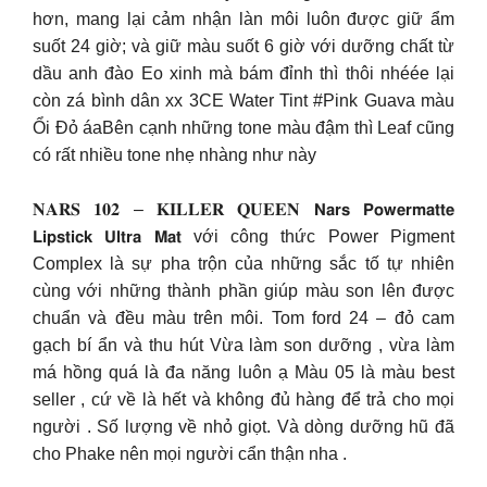
hơn, mang lại cảm nhận làn môi luôn được giữ ẩm
suốt 24 giờ; và giữ màu suốt 6 giờ với dưỡng chất từ
dầu anh đào Eo xinh mà bám đỉnh thì thôi nhéée lại
còn zá bình dân xx 3CE Water Tint #Pink Guava màu
Ổi Đỏ áaBên cạnh những tone màu đậm thì Leaf cũng
có rất nhiều tone nhẹ nhàng như này
𝐍𝐀𝐑𝐒 𝟏𝟎𝟐 – 𝐊𝐈𝐋𝐋𝐄𝐑 𝐐𝐔𝐄𝐄𝐍 𝗡𝗮𝗿𝘀 𝗣𝗼𝘄𝗲𝗿𝗺𝗮𝘁𝘁𝗲
𝗟𝗶𝗽𝘀𝘁𝗶𝗰𝗸 𝗨𝗹𝘁𝗿𝗮 𝗠𝗮𝘁 với công thức Power Pigment
Complex là sự pha trộn của những sắc tố tự nhiên
cùng với những thành phần giúp màu son lên được
chuẩn và đều màu trên môi. Tom ford 24 – đỏ cam
gạch bí ẩn và thu hút Vừa làm son dưỡng , vừa làm
má hồng quá là đa năng luôn ạ Màu 05 là màu best
seller , cứ về là hết và không đủ hàng để trả cho mọi
người . Số lượng về nhỏ giọt. Và dòng dưỡng hũ đã
cho Phake nên mọi người cẩn thận nha .