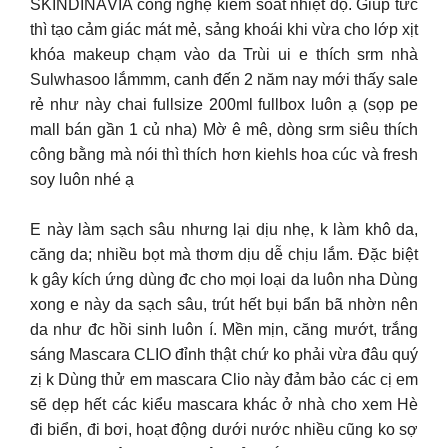
SKINDINÄVIA công nghệ kiểm soát nhiệt độ. Giúp tức
thì tạo cảm giác mát mẻ, sảng khoái khi vừa cho lớp xịt
khóa makeup chạm vào da Trùi ui e thích srm nhà
Sulwhasoo lắmmm, canh đến 2 năm nay mới thấy sale
rẻ như này chai fullsize 200ml fullbox luôn ạ (sọp pe
mall bán gần 1 củ nha) Mờ ê mê, dòng srm siêu thích
công bằng mà nói thì thích hơn kiehls hoa cúc và fresh
soy luôn nhé ạ
E này làm sạch sâu nhưng lại dịu nhẹ, k làm khô da,
căng da; nhiều bọt mà thơm dịu dễ chịu lắm. Đặc biệt
k gây kích ứng dùng đc cho mọi loại da luôn nha Dùng
xong e này da sạch sâu, trút hết bụi bẩn bã nhờn nên
da như đc hồi sinh luôn í. Mền mịn, căng mướt, trắng
sáng Mascara CLIO đỉnh thật chứ ko phải vừa đâu quý
zị k Dùng thử em mascara Clio này đảm bảo các cị em
sẽ dẹp hết các kiểu mascara khác ở nhà cho xem Hè
đi biển, đi bơi, hoạt động dưới nước nhiều cũng ko sợ