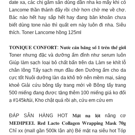
date xa, các chị găm sẵn dùng dần nha ko mấy khi có
Lancome thần thánh đây rồi chờ hơn chờ mẹ về chợ.
Bác nào hết hay sắp hết hay đang băn khoăn chưa
biết dùng tone nào thì quất em này luôn đi nha. Siêu
thích. Toner Lancome hồng 125ml
𝐓𝐎𝐍𝐈𝐐𝐔𝐄 𝐂𝐎𝐍𝐅𝐎𝐑𝐓: 𝐍𝐮̛𝐨̛́𝐜 𝐜𝐚̂𝐧 𝐛𝐚̆̀𝐧𝐠 𝐬𝐨̂́ 𝟏 𝐭𝐫𝐞̂𝐧 𝐭𝐡𝐞̂́ 𝐠𝐢𝐨̛́𝐢
Toner nhưng đặc và dưỡng ẩm đỉnh như serum luôn
Giúp làm sạch loại bỏ chất bẩn trên da Làm se khít lỗ
chân lông Tẩy sạch mụn đầu đen Dưỡng ẩm cho da
cực tốt Nuôi dưỡng làn da khô trở nên mềm mại, sáng
khoẻ Giải cứu bông tẩy trang mới về Bông tẩy trang
500 miếng đang được tặng thêm 100 miếng giá ko đổi
ạ #145k/túi, Kho chật quá rồi ạh, cứu em cứu em
ĐÁP SẴN HÀNG HOT 𝐌𝐚̣̆𝐭 𝐧𝐚̣ 𝐥𝐨̣̂𝐭 nâng cơ
𝐌𝐄𝐃𝐈𝐏𝐄𝐄𝐋 𝐑𝐞𝐝 𝐋𝐚𝐜𝐭𝐨 𝐂𝐨𝐥𝐥𝐚𝐠𝐞𝐧 𝐖𝐫𝐚𝐩𝐩𝐢𝐧𝐠 𝐌𝐚𝐬𝐤 𝟕𝟎𝐠
Chỉ xx (mall gần 500k lận ạh) Bé mặt nạ siêu hot Tóp