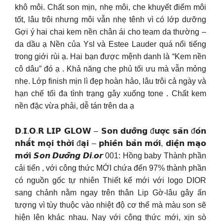
khô môi. Chất son mịn, nhẹ môi, che khuyết điểm môi
tốt, lâu trôi nhưng môi vẫn nhẹ tênh vì có lớp dưỡng
Gợi ý hai chai kem nền chân ái cho team da thường –
da dầu ạ Nền của Ysl và Estee Lauder quá nổi tiếng
trong giới rùi ạ. Hai bạn được mệnh danh là “Kem nền
cô dâu” đó ạ . Khả năng che phủ tối ưu mà vẫn mỏng
nhẹ. Lớp finish mịn lì đẹp hoàn hảo, lâu trôi cả ngày và
hạn chế tối đa tình trạng gây xuống tone . Chất kem
nền đặc vừa phải, dễ tán trên da ạ
𝗗.𝗜.𝗢.𝗥 𝗟𝗜𝗣 𝗚𝗟𝗢𝗪 – 𝗦𝗼𝗻 𝗱𝘂̛𝗼̛̃𝗻𝗴 đ𝘂̛𝗼̛̣𝗰 𝘀𝗮̆𝗻 đ𝗼́𝗻
𝗻𝗵𝗮̂́𝘁 𝗺𝗼̣𝗶 𝘁𝗵𝗼̛̀𝗶 đ𝗮̣𝗶 – 𝗽𝗵𝗶𝗲̂𝗻 𝗯𝗮̉𝗻 𝗺𝗼̛́𝗶, 𝗱𝗶𝗲̣̂𝗻 𝗺𝗮̣𝗼
𝗺𝗼̛́𝗶 𝙎𝙤𝙣 𝘿𝙪̛𝙤̛̃𝙣𝙜 𝘿𝙞.𝙤𝙧 001: Hồng baby Thành phần
cải tiến , với công thức MỚI chứa đến 97% thành phần
có nguồn gốc tự nhiên Thiết kế mới với logo DIOR
sang chảnh nằm ngay trên thân Lip Gờ-lâu gây ấn
tượng vì tùy thuộc vào nhiệt độ cơ thể mà màu son sẽ
hiện lên khác nhau. Nay với công thức mới, xịn sò