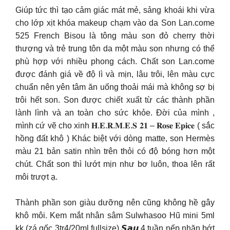
Giúp tức thì tạo cảm giác mát mẻ, sảng khoái khi vừa
cho lớp xịt khóa makeup chạm vào da Son Lan.come
525 French Bisou là tông màu son đỏ cherry thời
thượng và trẻ trung tôn da một màu son nhưng có thể
phù hợp với nhiều phong cách. Chất son Lan.come
được đánh giá về độ lì và mịn, lâu trôi, lên màu cực
chuẩn nên yên tâm ăn uống thoải mái mà không sợ bị
trôi hết son. Son được chiết xuất từ các thành phần
lành lình và an toàn cho sức khỏe. Đời của mình ,
mình cứ vẽ cho xinh 𝐇.𝐄.𝐑.𝐌.𝐄.𝐒 𝟐𝟏 – 𝐑𝐨𝐬𝐞 𝐄𝐩𝐢𝐜𝐞 ( sắc
hồng đất khô ) Khác biệt với dòng matte, son Hermès
màu 21 bản satin nhìn trên thỏi có độ bóng hơn một
chút. Chất son thì lướt mịn như bơ luôn, thoa lên rất
môi trượt ạ.
Thành phần son giàu dưỡng nên cũng không hề gây
khô môi. Kem mắt nhân sâm Sulwhasoo Hũ mini 5ml
kk (zá gốc 3tr4/20ml fullsize) 𝙎𝙖𝙪 4 tuần nếp nhăn bớt