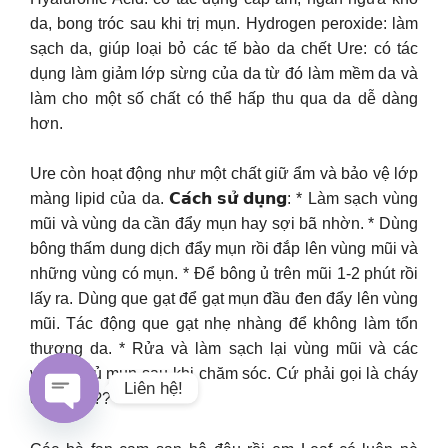
da, bong tróc sau khi trị mụn. Hydrogen peroxide: làm
sạch da, giúp loại bỏ các tế bào da chết Ure: có tác
dụng làm giảm lớp sừng của da từ đó làm mềm da và
làm cho một số chất có thể hấp thu qua da dễ dàng
hơn.
Ure còn hoạt động như một chất giữ ẩm và bảo vệ lớp
màng lipid của da. 𝗖𝗮́𝗰𝗵 𝘀𝘂̛̉ 𝗱𝘂̣𝗻𝗴: * Làm sạch vùng
mũi và vùng da cần đẩy mụn hay sợi bã nhờn. * Dùng
bông thấm dung dịch đẩy mụn rồi đắp lên vùng mũi và
những vùng có mụn. * Để bông ủ trên mũi 1-2 phút rồi
lấy ra. Dùng que gạt để gạt mụn đầu đen đẩy lên vùng
mũi. Tác động que gạt nhẹ nhàng để không làm tổn
thương da. * Rửa và làm sạch lại vùng mũi và các
vùng da ủ mụn sau khi chăm sóc. Cứ phải gọi là cháy
Liên hệ!
chưa ạ ???
Open