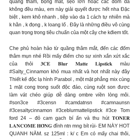
quầng thâm, bọng mắt, sẹo lớn hoặc các đốm da
không đều màu, em này giải quyết được hết nha Đặc
biệt , kem khô nhanh , tiệp vào da 1 cách tự nhiên mà
k hằn , k đọng , k loang lổ . Đây là những điều vô cùng
quan trọng trong tiêu chuẩn của một cây che kđiem tốt.
Che phủ hoàn hảo từ quầng thâm mắt, đến các đốm
thâm mụn nhé Rồi mấy điểm cho sự xinh xắn xứt xắc
của thỏi 𝟑𝐂𝐄 𝐁𝐥𝐮𝐫 𝐌𝐚𝐭𝐭𝐞 𝐋𝐢𝐩𝐬𝐭𝐢𝐜𝐤 màu
#Salty_Cinnamon khó mua nhất và hot nhất này đây
Thiết kế độc lạ hình Parabol , một mặt phẳng mix cùng
1 mặt cong trong suốt độc đáo, cùng ruột son được
làm vát chéo giúp dễ dàng ombre viền lòng môi.
#son3ce #3censn #camdatnsn #camnaunsn
#3cesaltycinnamon #3ceblurmattelipstick #3ce Tom
ford 24 – đỏ cam gạch bí ẩn và thu hút 𝐓𝐎𝐍𝐄𝐑
𝐋𝐀𝐍𝐂𝐎𝐌𝐄 𝐇𝐎̂̀𝐍𝐆 đỉnh ntn mng bít rùi- EM NÀY HOT
QUANH NĂM. sz 125ml : k/ c Em có mấy chai thôi,