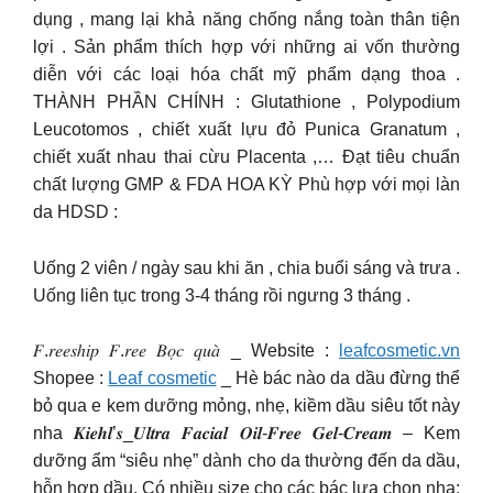
dụng , mang lại khả năng chống nắng toàn thân tiện
lợi . Sản phẩm thích hợp với những ai vốn thường
diễn với các loại hóa chất mỹ phẩm dạng thoa .
THÀNH PHẦN CHÍNH : Glutathione , Polypodium
Leucotomos , chiết xuất lựu đỏ Punica Granatum ,
chiết xuất nhau thai cừu Placenta ,… Đạt tiêu chuẩn
chất lượng GMP & FDA HOA KỲ Phù hợp với mọi làn
da HDSD :
Uống 2 viên / ngày sau khi ăn , chia buổi sáng và trưa .
Uống liên tục trong 3-4 tháng rồi ngưng 3 tháng .
𝐹.𝑟𝑒𝑒𝑠ℎ𝑖𝑝 𝐹.𝑟𝑒𝑒 𝐵𝑜̣𝑐 𝑞𝑢𝑎̀ _ Website :
leafcosmetic.vn
Shopee :
Leaf cosmetic
_ Hè bác nào da dầu đừng thể
bỏ qua e kem dưỡng mỏng, nhẹ, kiềm dầu siêu tốt này
nha 𝑲𝒊𝒆𝒉𝒍’𝒔_𝑼𝒍𝒕𝒓𝒂 𝑭𝒂𝒄𝒊𝒂𝒍 𝑶𝒊𝒍-𝑭𝒓𝒆𝒆 𝑮𝒆𝒍-𝑪𝒓𝒆𝒂𝒎 – Kem
dưỡng ẩm “siêu nhẹ” dành cho da thường đến da dầu,
hỗn hợp dầu. Có nhiều size cho các bác lựa chọn nha: