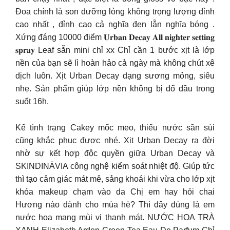
Đoa chính là son dưỡng lỏng không trọng lượng đỉnh
cao nhất , đỉnh cao cả nghĩa đen lẫn nghĩa bóng .
Xứng đáng 10000 điểm 𝐔𝐫𝐛𝐚𝐧 𝐃𝐞𝐜𝐚𝐲 𝐀𝐥𝐥 𝐧𝐢𝐠𝐡𝐭𝐞𝐫 𝐬𝐞𝐭𝐭𝐢𝐧𝐠
𝐬𝐩𝐫𝐚𝐲 Leaf sẵn mini chỉ xx Chỉ cần 1 bước xịt là lớp
nền của bạn sẽ lì hoàn hảo cả ngày mà không chút xê
dịch luôn. Xịt Urban Decay dạng sương mỏng, siêu
nhẹ. Sản phẩm giúp lớp nền không bị đổ dầu trong
suốt 16h.
Kể tình trạng Cakey mốc meo, thiếu nước sần sùi
cũng khắc phục được nhé. Xịt Urban Decay ra đời
nhờ sự kết hợp độc quyền giữa Urban Decay và
SKINDINÄVIA công nghệ kiểm soát nhiệt độ. Giúp tức
thì tạo cảm giác mát mẻ, sảng khoái khi vừa cho lớp xịt
khóa makeup chạm vào da Chị em hay hỏi chai
Hương nào dành cho mùa hè? Thì đây đúng là em
nước hoa mang mùi vị thanh mát. NƯỚC HOA TRÀ