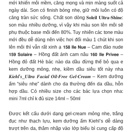
mới khiến môi mềm, căng mọng và mịn màng suốt cả
ngày dài. Son có finish bóng nhẹ, giữ môi luôn có độ
căng tràn sức sống. Chất son dòng 𝐒𝐨𝐥𝐞𝐢𝐥 𝐔𝐥𝐭𝐫𝐚-𝐒𝐡𝐢𝐧𝐞:
son màu nhiều dưỡng, vì vậy khi màu son lên môi sẽ
phụ thuộc base môi đến 80%. Tuy nhiên các tone màu
mới đều dễ dùng nên việc hơi đổi màu 1 chút khi son
lên môi thì vẫn rất xinh ạ 𝟭𝟱𝟴 𝗜𝗹𝗲 𝗡𝘂𝗲 – Cam đào nude
𝟭𝟱𝟵 𝗦𝗼𝗹𝗮𝗶𝗿𝗲 – Hồng đất ánh cam nâu 𝟭𝟲𝟬 𝗜𝗹𝗲 𝗣𝗿𝗶𝘃𝗲𝗲 –
Hồng đỏ đất Hè bác nào da dầu đừng thể bỏ qua e
kem dưỡng mỏng, nhẹ, kiềm dầu siêu tốt này nha
𝑲𝒊𝒆𝒉𝒍’𝒔_𝑼𝒍𝒕𝒓𝒂 𝑭𝒂𝒄𝒊𝒂𝒍 𝑶𝒊𝒍-𝑭𝒓𝒆𝒆 𝑮𝒆𝒍-𝑪𝒓𝒆𝒂𝒎 – Kem dưỡng
ẩm “siêu nhẹ” dành cho da thường đến da dầu, hỗn
hợp dầu. Có nhiều size cho các bác lựa chọn nha:
mini 7ml chỉ k đủ size 14ml – 50ml
Được kết cấu dưới dạng gel-cream mỏng nhẹ, trắng
đục như thạch lựu, kem dưỡng ẩm Kiehl’s dễ dàng
trượt trên da, thâm nhập vào lớp biểu bì cung cấp độ