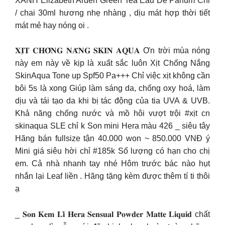
XANH Elizabeth Arden Green Tea Eau De Parfum Chỉ
/ chai 30ml hương nhẹ nhàng , dịu mát hợp thời tiết
mát mẻ hay nóng oi .
𝐗𝐈̣𝐓 𝐂𝐇𝐎̂́𝐍𝐆 𝐍𝐀̆́𝐍𝐆 𝐒𝐊𝐈𝐍 𝐀𝐐𝐔𝐀 Ơn trời mùa nóng
này em này về kịp là xuất sắc luôn Xịt Chống Nắng
SkinAqua Tone up Spf50 Pa+++ Chỉ việc xịt không cần
bôi 5s là xong Giúp làm sáng da, chống oxy hoá, làm
dịu và tái tạo da khi bị tác động của tia UVA & UVB.
Khả năng chống nước và mồ hôi vượt trội #xịt cn
skinaqua SLE chỉ k Son mini Hera màu 426 _ siêu tây
Hãng bán fullsize tận 40.000 won ~ 850.000 VNĐ ý
Mini giá siêu hời chỉ #185k Số lượng có hạn cho chị
em. Cả nhà nhanh tay nhé Hôm trước bác nào hụt
nhắn lại Leaf liền . Hãng tặng kèm được thêm tí ti thôi
ạ
_ 𝐒𝐨𝐧 𝐊𝐞𝐦 𝐋𝐢̀ 𝐇𝐞𝐫𝐚 𝐒𝐞𝐧𝐬𝐮𝐚𝐥 𝐏𝐨𝐰𝐝𝐞𝐫 𝐌𝐚𝐭𝐭𝐞 𝐋𝐢𝐪𝐮𝐢𝐝 chất