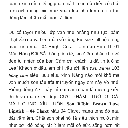
toanh xinh đỉnh Dòng phấn má hi-end đầu tiên có chất
lì mượt, mỏng mịn như voan lụa phủ lên da, có thể
dùng làm phấn mắt luôn rất tiện!
Dù có layer nhiều lớp vẫn nhẹ nhàng như lụa, bám
chặt vào da và bền màu vô cùng Fullsize full hộp 5.5g
màu xinh nhất: 04 Bright Coral: cam đào Son TF 01
Màu Hồng Đất Sắc hồng tinh tế, tạo điểm nhấn cho vẻ
đẹp tự nhiên của bạn Cảm ơn khách iu đã tin tưởng
Leaf Khách ở đâu, em phi trâu tới liền 𝒀𝑺𝑳 𝑺𝒉𝒊𝒏𝒆 103
𝒉𝒐̂̀𝒏𝒈 𝒄𝒂𝒎 siêu iuuu siuu xinh Nàng nào môi khô mà
vẫn muốn son lâu trôi thì tuyển ngay em này về nhé.
Riêng dòng YSL này thì em cam đoan là dưỡng siêu
thích và màu siêu đẹp. CỰC PHẨM , TRỜI ƠI CÁI
MÀU CƯNG XỈU LUÔN 𝐒𝐨𝐧 𝐁0𝐛𝐛𝐢 𝐁𝐫𝐨𝐰𝐧 𝐋𝐮𝐱𝐞
𝐋𝐢𝐩𝐬𝐭𝐢𝐜𝐤 – 𝟎𝟒 𝐂𝐥𝐚𝐫𝐞𝐭 Màu 04 Claret mang tone đỏ nâu
đất trầm ầm. Chất son phải nói là siêu thích mướt mịn
như bơ, độ bóng rất ít làm môi có sức sống hơn rất