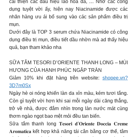
cải thiện các dấu hiệu lão hóa da, … Nhờ các công
dụng tuyệt vời ấy, hiện nay Niacinamide được các
nhãn hàng ưu ái bổ sung vào các sản phẩm điều trị
mụn.
Dưới đây là TOP 3 serum chứa Niacinamide có công
dụng điều trị mụn, điều tiết dầu nhờn mà ad thấy hiệu
quả, bạn tham khảo nha
SỮA TẮM TESORI D’ORIENTE THANH LONG – MÙI
HƯƠNG CỦA HẠNH PHÚC NGẬP TRÀN
Giảm 10% khi đặt hàng trên website:
shopee.vn?
3D7m0Sx
Ngày hè oi nóng khiến làn da xỉn màu, kém tươi tắng.
Còn gì tuyệt vời hơn khi sai mỗi ngày dài căng thẳng,
trở về nhà, được đắm nhìn trong làn nước mát cùng
thơm ngào ngọt bao mệt mỏi đều tan biến.
Sữa tắm thanh long 𝐓𝐞𝐬𝐨𝐫𝐢 𝐝’𝐎𝐫𝐢𝐞𝐧𝐭𝐞 𝐃𝐨𝐜𝐜𝐢𝐚 𝐂𝐫𝐞𝐦𝐞
𝐀𝐫𝐨𝐦𝐚𝐭𝐢𝐜𝐚 kết hợp khả năng tái cân bằng cơ thể, tâm