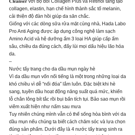
𝐂𝐥𝐞𝐚𝐧𝐬𝐞𝐫 với bộ đôi Collagen Plus và Retinol tăng tạo
collagen, elastin, hạn chế hình thành sắc tố melanin,
cải thiện độ đàn hồi giúp da săn chắc.
Giống với các dòng sữa rửa mặt cùng nhà, Hada Labo
Pro Anti Aging được áp dụng công nghệ làm sạch
Amino Acid và hệ dưỡng ẩm 3 loại HA giúp cấp ẩm
sâu, chiều da đúng cách, đẩy lùi mọi dấu hiệu lão hóa
da.
–
Nước tẩy trang cho da dầu mụn ngày hè
Vì da dầu mụn vốn nổi tiếng là một trong những loại da
khó chiều vì dễ “nổi đóa” lắm luôn. Đặc biệt khi hè
sang, tuyền dầu hoạt động năng suất quá mức, khiến
lỗ chân lông bít tắc rồi bụi bẩn tích tụi. Bảo sao mụn rồi
viêm xuất hiện như nấm sau mưa
Tuy nhiên chúng mình vẫn có thể sống hòa bình với da
dầu mụn nếu chúng ta biết cách chăm sóc và lựa chọn
đúng sản phẩm. Dưới đây là 4 nước tẩy trang sinh ra