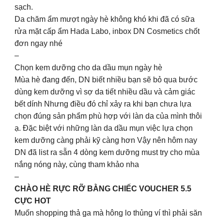
sạch.
Da chăm ẩm mượt ngày hè không khó khi đã có sữa
rửa mặt cấp ẩm Hada Labo, inbox DN Cosmetics chốt
đơn ngay nhé
–
Chọn kem dưỡng cho da dầu mụn ngày hè
Mùa hè đang đến, DN biết nhiều bạn sẽ bỏ qua bước
dùng kem dưỡng vì sợ da tiết nhiều dầu và cảm giác
bết dính Nhưng điều đó chỉ xảy ra khi bạn chưa lựa
chọn đúng sản phẩm phù hợp với làn da của mình thôi
ạ. Đặc biệt với những làn da dầu mụn việc lựa chọn
kem dưỡng càng phải kỹ càng hơn Vậy nên hôm nay
DN đã list ra sẵn 4 dòng kem dưỡng must try cho mùa
nắng nóng này, cùng tham khảo nha
–
CHÀO HÈ RỰC RỠ BẰNG CHIẾC VOUCHER 5.5
CỰC HOT
Muốn shopping thả ga mà hông lo thủng ví thì phải săn