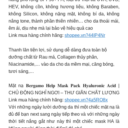
HEV, không cồn, không hương liệu, không Baraben,
không Silicon, không nặng mặt, không bí da, không
nâng tone, thành phần thiên nhiên… cho da thoái mái,
êm ái, dịu nhẹ mà lại bảo vệ hiệu quả cao
Link mua hàng chính hãng:
shopee.vn?44IP4Nr
Thanh lăn tiện lợi, sử dụng dễ dàng đưa toàn bộ
dưỡng chất từ Rau má, Collagen thủy phân,
Niacinamide,… vào da cho da mềm mại, căng bóng,
tươi sáng,…
Mặt nạ 𝐁𝐞𝐫𝐠𝐚𝐦𝐨 𝐇𝐞𝐥𝐩 𝐌𝐚𝐬𝐤 𝐏𝐚𝐜𝐤 𝐇𝐲𝐚𝐥𝐮𝐫𝐨𝐧𝐢𝐜 𝐀𝐜𝐢𝐝 |
CHỦ ĐỘNG NGHỈ NGƠI – THƯ GIÃN CHẤT LƯỢNG
Link mua hàng chính hãng:
shopee.vn?4a5RO8x
Với những ngày lười dưỡng da thì một chiếc mặt nạ là
đủ để bạn next sang ngày tiếp theo và với những ngày
thời tiết nắng gắt như này thì một chiếc mask HA là