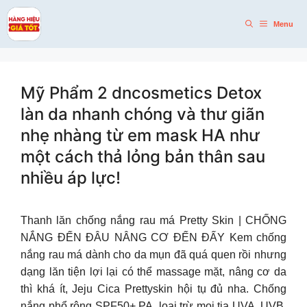
Skip
to
Menu
content
Mỹ Phẩm 2 dncosmetics Detox
làn da nhanh chóng và thư giãn
nhẹ nhàng từ em mask HA như
một cách thả lỏng bản thân sau
nhiều áp lực!
Thanh lăn chống nắng rau má Pretty Skin | CHỐNG
NẮNG ĐẾN ĐÂU NÂNG CƠ ĐẾN ĐẤY Kem chống
nắng rau má dành cho da mụn đã quá quen rồi nhưng
dạng lăn tiện lợi lại có thể massage mặt, nâng cơ da
thì khá ít, Jeju Cica Prettyskin hội tụ đủ nha. Chống
nắng phổ rộng SPF50+ PA, loại trừ mọi tia UVA, UVB,