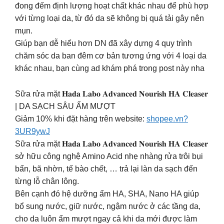
đong đếm định lượng hoạt chất khác nhau để phù hợp
với từng loại da, từ đó da sẽ không bị quá tải gây nên
mụn.
Giúp bạn dễ hiểu hơn DN đã xây dựng 4 quy trình
chăm sóc da ban đêm cơ bản tương ứng với 4 loại da
khác nhau, bạn cùng ad khám phá trong post này nha
Sữa rửa mặt 𝐇𝐚𝐝𝐚 𝐋𝐚𝐛𝐨 𝐀𝐝𝐯𝐚𝐧𝐜𝐞𝐝 𝐍𝐨𝐮𝐫𝐢𝐬𝐡 𝐇𝐀 𝐂𝐥𝐞𝐚𝐬𝐞𝐫
| DA SẠCH SÂU ẨM MƯỢT
Giảm 10% khi đặt hàng trên website:
shopee.vn?
3UR9ywJ
Sữa rửa mặt 𝐇𝐚𝐝𝐚 𝐋𝐚𝐛𝐨 𝐀𝐝𝐯𝐚𝐧𝐜𝐞𝐝 𝐍𝐨𝐮𝐫𝐢𝐬𝐡 𝐇𝐀 𝐂𝐥𝐞𝐚𝐬𝐞𝐫
sở hữu công nghệ Amino Acid nhẹ nhàng rửa trôi bụi
bẩn, bã nhờn, tế bào chết, … trả lại làn da sạch đến
từng lỗ chân lông.
Bên cạnh đó hệ dưỡng ẩm HA, SHA, Nano HA giúp
bổ sung nước, giữ nước, ngậm nước ở các tầng da,
cho da luôn ẩm mượt ngay cả khi da mới được làm