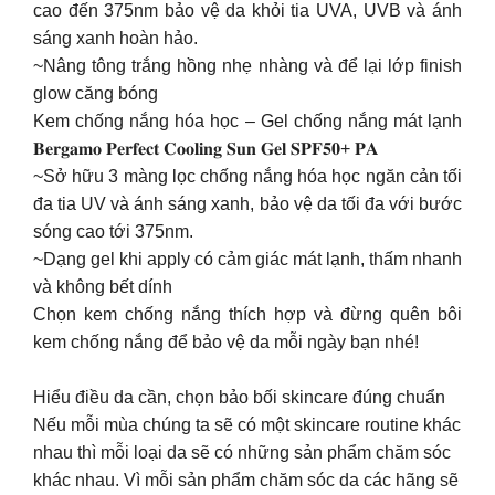
cao đến 375nm bảo vệ da khỏi tia UVA, UVB và ánh
sáng xanh hoàn hảo.
~Nâng tông trắng hồng nhẹ nhàng và để lại lớp finish
glow căng bóng
Kem chống nắng hóa học – Gel chống nắng mát lạnh
𝐁𝐞𝐫𝐠𝐚𝐦𝐨 𝐏𝐞𝐫𝐟𝐞𝐜𝐭 𝐂𝐨𝐨𝐥𝐢𝐧𝐠 𝐒𝐮𝐧 𝐆𝐞𝐥 𝐒𝐏𝐅𝟓𝟎+ 𝐏𝐀
~Sở hữu 3 màng lọc chống nắng hóa học ngăn cản tối
đa tia UV và ánh sáng xanh, bảo vệ da tối đa với bước
sóng cao tới 375nm.
~Dạng gel khi apply có cảm giác mát lạnh, thấm nhanh
và không bết dính
Chọn kem chống nắng thích hợp và đừng quên bôi
kem chống nắng để bảo vệ da mỗi ngày bạn nhé!
Hiểu điều da cần, chọn bảo bối skincare đúng chuẩn
Nếu mỗi mùa chúng ta sẽ có một skincare routine khác
nhau thì mỗi loại da sẽ có những sản phẩm chăm sóc
khác nhau. Vì mỗi sản phẩm chăm sóc da các hãng sẽ