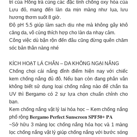
trí của Hồng trà cùng các đặc tính chống oxy hóa của
Lựu đỏ, mang đến làn da mịn màng như lụa, lưu
hương thơm suốt 8 giờ.
Độ pH 5.5 giúp làm sạch dịu nhẹ mà không gây khô
căng da, vô cùng thích hợp cho làn da nhạy cảm.
Công việc dù bận rộn đến đâu cũng đừng quên chăm
sóc bản thân nàng nhé
KÍCH HOẠT LÁ CHẮN – DA KHÔNG NGẠI NẮNG
Chống chọi cái nắng đỉnh điểm hiện nay với chiếc
kem chống nắng đủ đô. Nếu bạn còn đang phân vân
không biết sử dụng loại chống nắng nào để chắn tia
UV thì Bergamo có 2 sự lựa chọn chuẩn chỉnh cho
bạn.
Kem chống nắng vật lý lai hóa học – Kem chống nắng
phổ rộng 𝐁𝐞𝐫𝐠𝐚𝐦𝐨 𝐏𝐞𝐫𝐟𝐞𝐜𝐭 𝐒𝐮𝐧𝐬𝐜𝐫𝐞𝐞𝐧 𝐒𝐏𝐅𝟓𝟎+ 𝐏𝐀
~Sở hữu 3 màng lọc chống nắng hóa học và 1 màng
lọc chống nắng vật lý giúp chống nắng với bước sóng