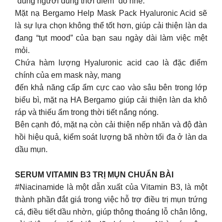
“đúng người đúng thời điểm” đó nhé.
Mặt nạ Bergamo Help Mask Pack Hyaluronic Acid sẽ
là sự lựa chọn không thể tốt hơn, giúp cải thiện làn da
đang “tụt mood” của bạn sau ngày dài làm việc mệt
mỏi.
Chứa hàm lượng Hyaluronic acid cao là đặc điểm
chính của em mask này, mang
đến khả năng cấp ẩm cực cao vào sâu bên trong lớp
biểu bì, mặt nạ HA Bergamo giúp cải thiện làn da khô
ráp và thiếu ẩm trong thời tiết nắng nóng.
Bên cạnh đó, mặt nạ còn cải thiện nếp nhăn và độ đàn
hồi hiệu quả, kiểm soát lượng bã nhờn tối đa ở làn da
dầu mụn.
SERUM VITAMIN B3 TRỊ MỤN CHUẨN BÀI
#Niacinamide là một dẫn xuất của Vitamin B3, là một
thành phần đắt giá trong việc hỗ trợ điều trị mụn trứng
cá, điều tiết dầu nhờn, giúp thông thoáng lỗ chân lông,