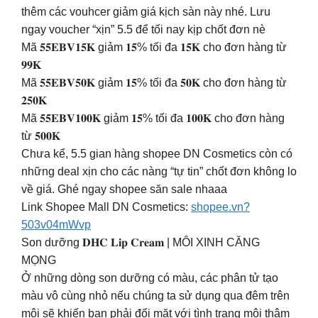
thêm các vouhcer giảm giá kịch sàn này nhé. Lưu
ngay voucher “xịn” 5.5 để tối nay kịp chốt đơn nè
Mã 𝟓𝟓𝐄𝐁𝐕𝟏𝟓𝐊 giảm 𝟏𝟓% tối đa 𝟏𝟓𝐊 cho đơn hàng từ
𝟗𝟗𝐊
Mã 𝟓𝟓𝐄𝐁𝐕𝟓𝟎𝐊 giảm 𝟏𝟓% tối đa 𝟓𝟎𝐊 cho đơn hàng từ
𝟐𝟓𝟎𝐊
Mã 𝟓𝟓𝐄𝐁𝐕𝟏𝟎𝟎𝐊 giảm 𝟏𝟓% tối đa 𝟏𝟎𝟎𝐊 cho đơn hàng
từ 𝟓𝟎𝟎𝐊
Chưa kể, 5.5 gian hàng shopee DN Cosmetics còn có
những deal xịn cho các nàng “tự tin” chốt đơn không lo
về giá. Ghé ngay shopee săn sale nhaaa
Link Shopee Mall DN Cosmetics:
shopee.vn?
503v04mWvp
Son dưỡng 𝐃𝐇𝐂 𝐋𝐢𝐩 𝐂𝐫𝐞𝐚𝐦 | MÔI XINH CĂNG
MỌNG
Ở những dòng son dưỡng có màu, các phân tử tạo
màu vô cùng nhỏ nếu chúng ta sử dụng qua đêm trên
môi sẽ khiến bạn phải đối mặt với tình trạng môi thâm