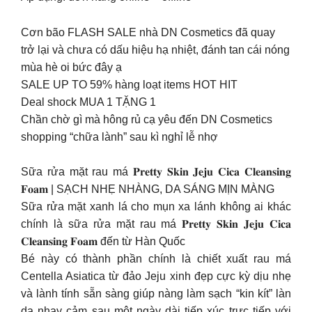
Cơn bão FLASH SALE nhà DN Cosmetics đã quay
trở lại và chưa có dấu hiệu hạ nhiệt, đánh tan cái nóng
mùa hè oi bức đây ạ
SALE UP TO 59% hàng loạt items HOT HIT
Deal shock MUA 1 TẶNG 1
Chần chờ gì mà hông rủ cạ yêu đến DN Cosmetics
shopping “chữa lành” sau kì nghỉ lễ nhợ
Sữa rửa mặt rau má 𝐏𝐫𝐞𝐭𝐭𝐲 𝐒𝐤𝐢𝐧 𝐉𝐞𝐣𝐮 𝐂𝐢𝐜𝐚 𝐂𝐥𝐞𝐚𝐧𝐬𝐢𝐧𝐠
𝐅𝐨𝐚𝐦 | SẠCH NHẸ NHÀNG, DA SÁNG MỊN MÀNG
Sữa rửa mặt xanh lá cho mụn xa lánh không ai khác
chính là sữa rửa mặt rau má 𝐏𝐫𝐞𝐭𝐭𝐲 𝐒𝐤𝐢𝐧 𝐉𝐞𝐣𝐮 𝐂𝐢𝐜𝐚
𝐂𝐥𝐞𝐚𝐧𝐬𝐢𝐧𝐠 𝐅𝐨𝐚𝐦 đến từ Hàn Quốc
Bé này có thành phần chính là chiết xuất rau má
Centella Asiatica từ đảo Jeju xinh đẹp cực kỳ dịu nhẹ
và lành tính sẵn sàng giúp nàng làm sạch “kin kít” làn
da nhạy cảm sau một ngày dài tiếp xúc trực tiếp với