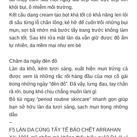
khói bụi, ô nhiễm môi trường.
Kết cấu dạng cream tạo bọt khá tốt có khả năng len lỏi
đi sâu từng lỗ chân lông, kẻ hở để cuốn trôi những bụi
mụn, sợi bã nhờn mà bước tẩy trang trước không làm
sạch tốt. Sau khi rửa mặt làn da vẫn giữ được độ ẩm
tự nhiên, da mềm mại như em bé
Chăm da ngày đèn đỏ
Làn da khô, kém tươi sáng, xuất hiện mụn trứng cá
được xem là những rắc rối hàng đầu của mọi cô gái
trong những ngày “đèn đỏ”. Đã vậy, lưng đau, tay chân
rã rời, bụng khó chịu chẳng muốn làm gì
Bỏ túi ngay “period routine skincare” nhanh gọn giúp
bạn sở hữu làn da tươi sáng, sạch mụn trong những
dâu
–
F5 LÀN DA CÙNG TẨY TẾ BÀO CHẾT ARRAHAN