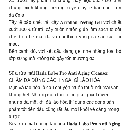
Xài 1001 mỹ phẩm mà không thấy hiệu quả? Đó là vì
chúng mình không thường xuyên tẩy tế bào chết trên
da đó ạ
Tẩy tế bào chết trái cây 𝐀𝐫𝐫𝐚𝐡𝐚𝐧 𝐏𝐞𝐞𝐥𝐢𝐧𝐠 𝐆𝐞𝐥 với chiết
xuất 100% từ trái cây thiên nhiên giúp làm sạch tế bài
chết trên bề mặt da và cải thiện vùng da sần sùi, tối
màu.
Bên cạnh đó, với kết cấu dạng gel nhẹ nhàng loại bỏ
lớp sừng mà không hề gây tổn thương da.
Sữa rửa mặt 𝐇𝐚𝐝𝐚 𝐋𝐚𝐛𝐨 𝐏𝐫𝐨 𝐀𝐧𝐭𝐢 𝐀𝐠𝐢𝐧𝐠 𝐂𝐥𝐞𝐚𝐧𝐬𝐞𝐫 |
CHĂM DA ĐÚNG CÁCH NGẠI GÌ LÃO HÓA
Mụn và lão hóa là câu chuyện muôn thuở nói mãi vẫn
không hết. Nhưng mụn thì có thể giải quyết được
nhưng da một khi đã lão hóa thì dùng các dòng sản
phẩm tốt đến đâu cũng rất lâu mới khôi vẻ căng mọng
được.
Sữa rửa mặt chống lão hóa 𝐇𝐚𝐝𝐚 𝐋𝐚𝐛𝐨 𝐏𝐫𝐨 𝐀𝐧𝐭𝐢 𝐀𝐠𝐢𝐧𝐠