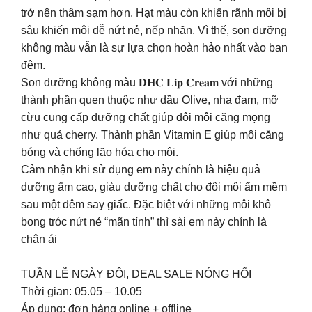
trở nên thâm sạm hơn. Hạt màu còn khiến rãnh môi bị
sâu khiến môi dễ nứt nẻ, nếp nhăn. Vì thế, son dưỡng
không màu vẫn là sự lựa chọn hoàn hảo nhất vào ban
đêm.
Son dưỡng không màu 𝐃𝐇𝐂 𝐋𝐢𝐩 𝐂𝐫𝐞𝐚𝐦 với những
thành phần quen thuộc như dầu Olive, nha đam, mỡ
cừu cung cấp dưỡng chất giúp đôi môi căng mọng
như quả cherry. Thành phần Vitamin E giúp môi căng
bóng và chống lão hóa cho môi.
Cảm nhận khi sử dụng em này chính là hiệu quả
dưỡng ẩm cao, giàu dưỡng chất cho đôi môi ẩm mềm
sau một đêm say giấc. Đặc biệt với những môi khô
bong tróc nứt nẻ “mãn tính” thì sài em này chính là
chân ái
TUẦN LỄ NGÀY ĐÔI, DEAL SALE NÓNG HỔI
Thời gian: 05.05 – 10.05
Áp dụng: đơn hàng online + offline