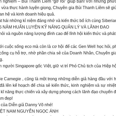
h nghiệm – Bùi Thanh Liêm “gỡ rối” giúp bạn! Với những ph
hục, vừa thực hành luyện giọng, Chuyên gia Bùi Thanh Liêm sẽ g
an hệ và kinh doanh hiệu quả.
hái những kỉ niệm đáng nhớ và kiến thức bổ ích cùng Siberia
15 NĂM HUẤN LUYỆN KỸ NĂNG QUẢN LÝ VÀ LÃNH ĐẠO
hỏi và nguồn năng lượng đỉnh cao để lĩnh hội kiến thức và phát
i cuộc sống eco mà còn là cơ hội để các Gen Well học hỏi, phát
 ưu công cụ hỗ trợ, nhờ phần chia sẻ của Doanh Nhân, Chuyên gi
g.
ười Singapore gốc Việt, giữ vị trí Phó Chủ tịch của Hiệp h
e Carnegie , cũng là một trong những diễn giả hàng đầu với 
ã lên kế hoạch để chia sẻ kiến thức, kinh nghiệm và sự nhiệ
i kĩ năng thực chiến và xây dựng phong cách lãnh đạo chuyển đổ
àm đẹp!
 của Diễn giả Danny Võ nhé!
VIỆT NAM NGUYỄN NGỌC ÁNH