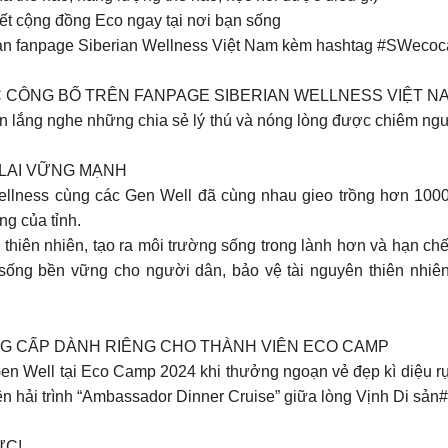
kết cộng đồng Eco ngay tại nơi bạn sống
khoản fanpage Siberian Wellness Việt Nam kèm hashtag #SWec
ĐƯỢC CÔNG BỐ TRÊN FANPAGE SIBERIAN WELLNESS VIỆT N
ốn lắng nghe những chia sẻ lý thú và nóng lòng được chiêm ng
 LAI VỮNG MẠNH
ellness cùng các Gen Well đã cùng nhau gieo trồng hơn 1000
ng của tỉnh.
n thiên nhiên, tạo ra môi trường sống trong lành hơn và hạn c
 sống bền vững cho người dân, bảo vệ tài nguyên thiên nhiên
NG CẤP DÀNH RIÊNG CHO THÀNH VIÊN ECO CAMP
Gen Well tại Eco Camp 2024 khi thưởng ngoạn vẻ đẹp kì diệu rực
 trên hải trình “Ambassador Dinner Cruise” giữa lòng Vịnh Di
ỨC!