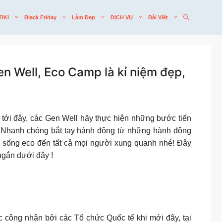
TIKI
Black Friday
Làm Đẹp
DỊCH VỤ
Bài Viết
n Well, Eco Camp là kỉ niệm đẹp,
 tới đây, các Gen Well hãy thực hiện những bước tiến
4. Nhanh chóng bắt tay hành động từ những hành động
lối sống eco đến tất cả mọi người xung quanh nhé! Đây
ngắn dưới đây !
công nhận bởi các Tổ chức Quốc tế khi mới đây, tại