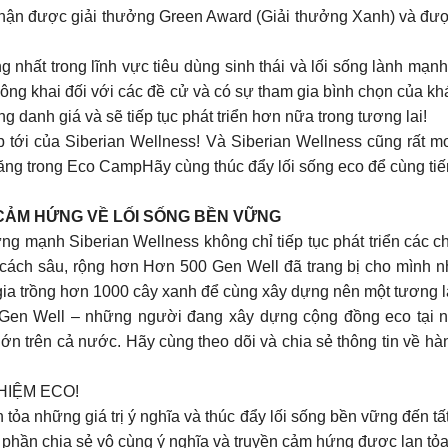
nhận được giải thưởng Green Award (Giải thưởng Xanh) và đượ
 nhất trong lĩnh vực tiêu dùng sinh thái và lối sống lành mạ
ông khai đối với các đề cử và có sự tham gia bình chọn của kh
g danh giá và sẽ tiếp tục phát triển hơn nữa trong tương lai!
p tới của Siberian Wellness! Và Siberian Wellness cũng rất 
năng trong Eco CampHãy cùng thúc đẩy lối sống eco để cùng tiế
 CẢM HỨNG VỀ LỐI SỐNG BỀN VỮNG
 mạnh Siberian Wellness không chỉ tiếp tục phát triển các ch
cách sâu, rộng hơn Hơn 500 Gen Well đã trang bị cho mình n
m gia trồng hơn 1000 cây xanh để cùng xây dựng nên một tương 
Gen Well – những người đang xây dựng cộng đồng eco tại nơ
lớn trên cả nước. Hãy cùng theo dõi và chia sẻ thông tin về h
HIỆM ECO!
tỏa những giá trị ý nghĩa và thúc đẩy lối sống bền vững đến t
ng phần chia sẻ vô cùng ý nghĩa và truyền cảm hứng được lan