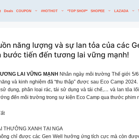
t
Deals
COUPON
#HOTHOT
*TOP SHOP*
SHOPEE
LAZADA
ồn năng lượng và sự lan tỏa của các Ge
là bước tiến đến tương lai vững mạnh!
 TƯƠNG LAI VỮNG MẠNH
Nhân ngày môi trường Thế giới 5/6
, kĩ năng và kinh nghiệm đã “thu thập” được sau Eco Camp 202
g sử dụng, phân loại rác, tái sử dụng và tái chế,… và lan tỏa 
 hướng đến môi trường trong sự kiện Eco Camp qua thước phim 
ất
ẢI THƯỞNG XANH TẠI NGA
hông chỉ được các Gen Well hưởng ứng tích cực mà còn được 