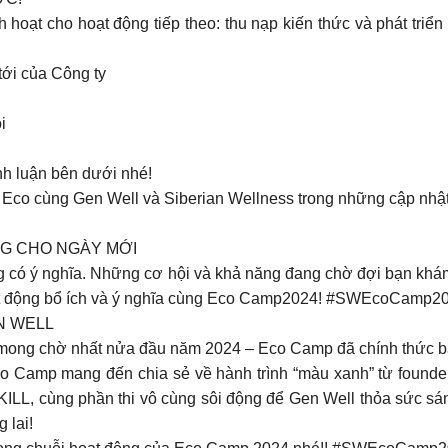
hoạt cho hoạt động tiếp theo: thu nạp kiến thức và phát triể
tới của Công ty
i
nh luận bên dưới nhé!
nh Eco cùng Gen Well và Siberian Wellness trong những cập n
G CHO NGÀY MỚI
ng có ý nghĩa. Những cơ hội và khả năng đang chờ đợi bạn khá
oạt động bổ ích và ý nghĩa cùng Eco Camp2024! #SWEcoCamp2
N WELL
 mong chờ nhất nửa đầu năm 2024 – Eco Camp đã chính thức bắt
o Camp mang đến chia sẻ về hành trình “màu xanh” từ found
KILL, cùng phần thi vô cùng sôi động để Gen Well thỏa sức sá
 lai!