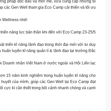
ương pháp độc đáo và mới mẻ, vừa cung cấp những bí
iúp các Gen Well tham gia Eco Camp cải thiện và tối ưu
n Wellness nhé!
 triển năng lực bản thân khi đến với Eco Camp 23-25/5
 triển kĩ năng lãnh đạo trong thời đại mới với tư duy
a huấn luyện kĩ năng quản lí & lãnh đạo tại trường Đắc
ội Doanh nhân Việt Nam ở nước ngoài và Hội Liên lạc
hơn 15 năm kinh nghiệm trong huấn luyện kĩ năng cho
t huyết của mình, giúp các Gen Well tại Eco Camp đạt
i cực kì cần thiết trong bối cảnh nhanh chóng và cạnh