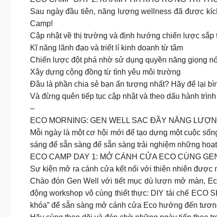
Sau ngày đầu tiên, năng lượng wellness đã được kích 
Camp!
Cập nhật về thị trường và định hướng chiến lược sắp 
Kĩ năng lãnh đạo và triết lí kinh doanh từ tâm
Chiến lược đột phá nhờ sử dụng quyền năng giọng nó
Xây dựng cộng đồng từ tình yêu môi trường
Đâu là phần chia sẻ bạn ấn tượng nhất? Hãy để lại bì
Và đừng quên tiếp tục cập nhật và theo dấu hành trì
–
ECO MORNING: GEN WELL SẠC ĐẦY NĂNG LƯỢN
Mỗi ngày là một cơ hội mới để tạo dựng một cuộc số
sáng để sẵn sàng để sẵn sàng trải nghiệm những h
ECO CAMP DAY 1: MỞ CÁNH CỬA ECO CÙNG GE
Sự kiện mở ra cánh cửa kết nối với thiên nhiên được
Chào đón Gen Well với tiết mục dù lượn mở màn, Ec
động workshop vô cùng thiết thực: DIY tái chế ECO S
khóa” để sẵn sàng mở cánh cửa Eco hướng đến tương