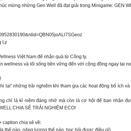
in chúc mừng những Gen Well đã đạt giải trong Minigame: G
350952830190&rdid=QBN05joALl7SGeoz
g Ly
ellness Việt Nam để nhận quà từ Công ty.
hần wellness và lối sống bền vững đến với cộng đồng ngay tại n
!
i lại” những trải nghiệm khi tham gia các hoạt động bổ ích và
ông chỉ là kỉ niệm đáng nhớ mà còn là cơ hội để bạn nhận 
N WELL CHIA SẺ TRẢI NGHIỆM ECO!
 caption chia sẻ về:
a thế nào, năng lượng thế nào, học hỏi được điều gì)