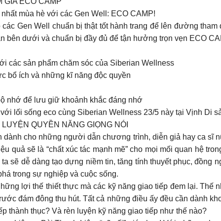
M GIA ECO CAMP
 nhất mùa hè với các Gen Well: ECO CAMP!
ác Gen Well chuẩn bị thật tốt hành trang để lên đường tham d
bên dưới và chuẩn bị đầy đủ để tận hưởng trọn vẹn ECO C
 với các sản phẩm chăm sóc của Siberian Wellness
hức bổ ích và những kĩ năng độc quyền
 bộ nhớ để lưu giữ khoảnh khắc đáng nhớ
ới lối sống eco cùng Siberian Wellness 23/5 này tại Vịnh Di s
 LUYỆN QUYỀN NĂNG GIỌNG NÓI
n dành cho những người dẫn chương trình, diễn giả hay ca sĩ nữ
hiệu quả sẽ là “chất xúc tác mạnh mẽ” cho mọi mối quan hệ trong
ta sẽ dễ dàng tạo dựng niềm tin, tăng tính thuyết phục, đồng 
phá trong sự nghiệp và cuộc sống.
ững lợi thế thiết thực mà các kỹ năng giao tiếp đem lại. Thế 
 trước đám đông thu hút. Tất cả những điều ấy đều cần dành kho
iếp thành thục? Và rèn luyện kỹ năng giao tiếp như thế nào?