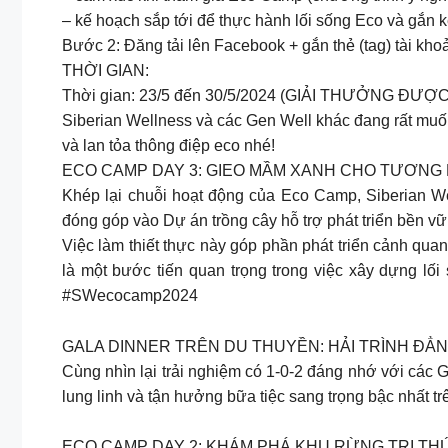
– kế hoạch sắp tới để thực hành lối sống Eco và gắn 
Bước 2: Đăng tải lên Facebook + gắn thẻ (tag) tài 
THỜI GIAN:
Thời gian: 23/5 đến 30/5/2024 (GIẢI THƯỞNG 
Siberian Wellness và các Gen Well khác đang rất mu
và lan tỏa thông điệp eco nhé!
ECO CAMP DAY 3: GIEO MẦM XANH CHO TƯƠNG
Khép lại chuỗi hoạt động của Eco Camp, Siberian W
đóng góp vào Dự án trồng cây hỗ trợ phát triển bền vữ
Việc làm thiết thực này góp phần phát triển cảnh qua
là một bước tiến quan trọng trong việc xây dựng lối
#SWecocamp2024
GALA DINNER TRÊN DU THUYỀN: HẢI TRÌNH ĐẲ
Cùng nhìn lại trải nghiệm có 1-0-2 đáng nhớ với các 
lung linh và tận hưởng bữa tiệc sang trọng bậc nhất
ECO CAMP DAY 2: KHÁM PHÁ KHU RỪNG TRI TH