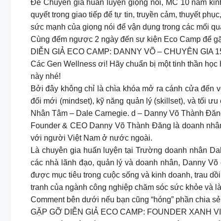
Để Chuyên gia huấn luyện giọng nói, MC 10 năm kin
quyết trong giao tiếp để tự tin, truyền cảm, thuyết p
sức mạnh của giọng nói để vận dụng trong các mối qu
Cùng đếm ngược 2 ngày đến sự kiện Eco Camp để gặt 
DIỄN GIẢ ECO CAMP: DANNY VÕ – CHUYÊN GIA 
Các Gen Wellness ơi! Hãy chuẩn bị một tinh thần học 
này nhé!
Bởi đây không chỉ là chìa khóa mở ra cánh cửa đến vớ
đổi mới (mindset), kỹ năng quản lý (skillset), và tối
Nhân Tâm – Dale Carnegie. d – Danny Võ Thành Đăn
Founder & CEO Danny Võ Thành Đăng là doanh nhân ng
với người Việt Nam ở nước ngoài.
Là chuyên gia huấn luyện tại Trường doanh nhân Dal
các nhà lãnh đạo, quản lý và doanh nhân, Danny Võ đ
được mục tiêu trong cuộc sống và kinh doanh, trau dồ
tranh của ngành công nghiệp chăm sóc sức khỏe và l
Comment bên dưới nếu bạn cũng “hóng” phần chia sẻ
GẶP GỠ DIỄN GIẢ ECO CAMP: FOUNDER XANH 