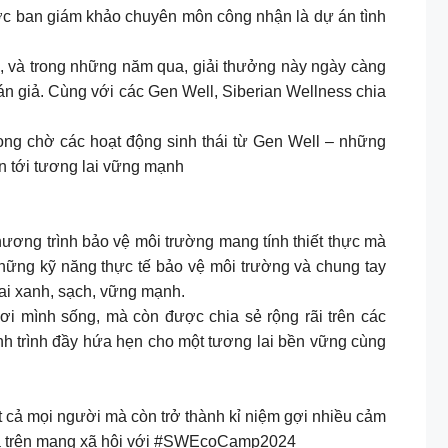
c ban giám khảo chuyên môn công nhận là dự án tình
nh, và trong những năm qua, giải thưởng này ngày càng
án giả. Cùng với các Gen Well, Siberian Wellness chia
mong chờ các hoạt động sinh thái từ Gen Well – những
n tới tương lai vững mạnh
ương trình bảo vệ môi trường mang tính thiết thực mà
hững kỹ năng thực tế bảo vệ môi trường và chung tay
lai xanh, sạch, vững mạnh.
i mình sống, mà còn được chia sẻ rộng rãi trên các
ành trình đầy hứa hẹn cho một tương lai bền vững cùng
ất cả mọi người mà còn trở thành kỉ niệm gợi nhiều cảm
 tỏa trên mạng xã hội với #SWEcoCamp2024