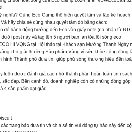
 trong chuỗi hoạt động của Eco Camp 2024 nhé!! #SWEcoCamp
!
 ý nghĩa? Cùng Eco Camp thể hiện quyết tâm và lập kế hoạch 
! Và hãy chia sẻ cùng nhau quyết tâm đó bằng cách:
ân để hành động hướng đến Eco vào giấy note (đã nhận từ BTC
dưới post này và tag tên 5 người bạn lan tỏa lối sống eco
 ECO HI VỌNG tại Hội thảo tại Khách sạn Mường Thanh Ngày m
vàng cho giải thưởng Sản phẩm Vàng vì sức khỏe cộng đồng lần
ền hình Thành phố đưa tin, giúp phủ sóng thương hiệu đến to
y luôn được đánh giá cao nhờ thành phần hoàn toàn tinh sạch 
e, sắc đẹp. Bên cạnh đó, doanh nghiệp còn có những đóng góp đ
à 4 sản phẩm đạt giải:
iscuit
c các trang báo đưa tin và chia sẻ tin vui đáng tự hào này đến 