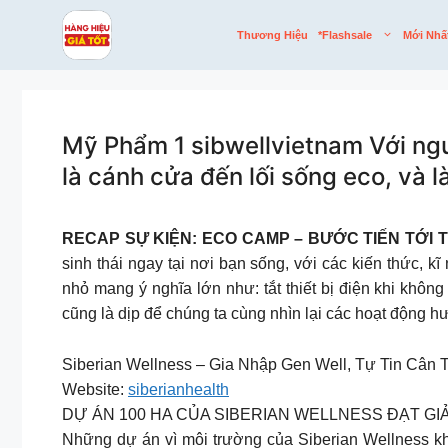
Skip
to
Thương Hiệu
*flashsale
Mới Nhấ
content
Mỹ Phẩm 1 sibwellvietnam Với ngu
là cánh cửa đến lối sống eco, và 
RECAP SỰ KIỆN: ECO CAMP – BƯỚC TIẾN TỚI
sinh thái ngay tại nơi bạn sống, với các kiến thức
nhỏ mang ý nghĩa lớn như: tắt thiết bị điện khi khôn
cũng là dịp để chúng ta cùng nhìn lại các hoạt động
Siberian Wellness – Gia Nhập Gen Well, Tự Tin Cân T
Website:
siberianhealth
DỰ ÁN 100 HA CỦA SIBERIAN WELLNESS ĐẠT GI
Những dự án vì môi trường của Siberian Wellness k