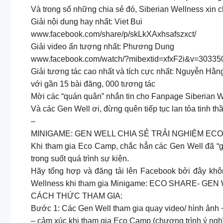
Và trong số những chia sẻ đó, Siberian Wellness x
Giải nội dung hay nhất: Viet Bui
www.facebook.com/share/p/skLkXAxhsafszxct/
Giải video ấn tượng nhất: Phương Dung
www.facebook.com/watch/?mibextid=xfxF2i&v=303
Giải tương tác cao nhất và tích cực nhất: Nguyễn Hằn
với gần 15 bài đăng, 000 tương tác
Mời các “quán quân” nhắn tin cho Fanpage Siberian W
Và các Gen Well ơi, đừng quên tiếp tục lan tỏa tinh t
–
MINIGAME: GEN WELL CHIA SẺ TRẢI NGHIỆM ECO
Khi tham gia Eco Camp, chắc hẳn các Gen Well đã “gh
trong suốt quá trình sự kiện.
Hãy tổng hợp và đăng tải lên Facebook bởi đây kh
Wellness khi tham gia Minigame: ECO SHARE- GE
CÁCH THỨC THAM GIA:
Bước 1: Các Gen Well tham gia quay video/ hình ảnh +
– cảm xúc khi tham gia Eco Camp (chương trình ý nghĩ