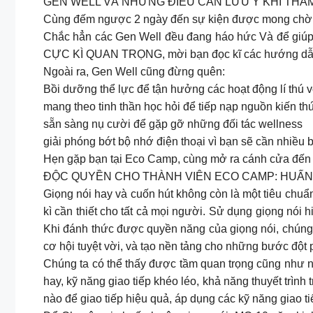
GEN WELL VÀ NHỮNG ĐIỀU CẦN LƯU Ý KHI THA
Cùng đếm ngược 2 ngày đến sự kiện được mong chờ
Chắc hẳn các Gen Well đều đang háo hức Và để giúp c
CỰC KÌ QUAN TRỌNG, mời bạn đọc kĩ các hướng dẫn 
Ngoài ra, Gen Well cũng đừng quên:
Bồi dưỡng thể lực để tận hưởng các hoạt động lí thú
mang theo tinh thần học hỏi để tiếp nạp nguồn kiến t
sẵn sàng nụ cười để gặp gỡ những đối tác wellness
giải phóng bớt bộ nhớ điện thoại vì bạn sẽ cần nhiều
Hẹn gặp bạn tại Eco Camp, cùng mở ra cánh cửa đến v
ĐỘC QUYỀN CHO THÀNH VIÊN ECO CAMP: HUẤN
Giọng nói hay và cuốn hút không còn là một tiêu chuẩ
kì cần thiết cho tất cả mọi người. Sử dụng giọng nói 
Khi đánh thức được quyền năng của giọng nói, chúng 
cơ hội tuyệt vời, và tạo nền tảng cho những bước đột 
Chúng ta có thể thấy được tầm quan trọng cũng như nh
hay, kỹ năng giao tiếp khéo léo, khả năng thuyết trình
nào để giao tiếp hiệu quả, áp dụng các kỹ năng giao t