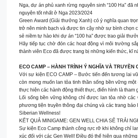
Nga, dự án phủ xanh rừng nguyên sinh “100 Ha” đã 
nguyện tốt nhất ở Nga 2023/2024
Green Award (Giải thưởng Xanh) có ý nghĩa quan trọng
trở nên minh bạch và được tin cậy nhờ sự bình chọn c
sẻ niềm tự hào khi dự án “100 ha” được trao giải thưởn
Hãy tiếp tục chờ đón các hoạt động vì môi trường sắ
thành viên Eco đã được trang bị những kiến thức, kĩ 
ECO CAMP – HÀNH TRÌNH Ý NGHĨA VÀ TRUYỀN
Với sự kiện ECO CAMP – Bước tiến đến tương lai vững
còn mong muốn lan tỏa tinh thần sống bền vững một 
thực hiện các hành động thiết thực, điển hình là tha
Lối sống bền vững không chỉ được lan tỏa nhờ các 
phương tiện truyền thông đại chúng và các trang báo 
Siberian Wellness!
KẾT QUẢ MINIGAME: GEN WELL CHIA SẺ TRẢI NG
Sự kiện Eco Camp thành công rực rỡ khi không chỉ lan 
xúc đối với các Gen Well! Điều đó thể hiện qua nhữ