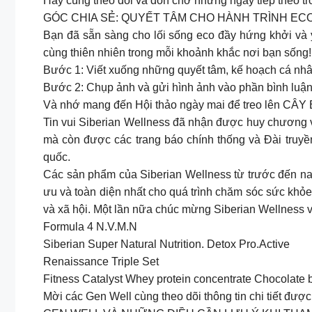
Hãy cùng theo dõi và đón chờ những ngày tiếp theo
GÓC CHIA SẺ: QUYẾT TÂM CHO HÀNH TRÌNH ECO
Bạn đã sẵn sàng cho lối sống eco đầy hứng khởi và
cùng thiên nhiên trong mỗi khoảnh khắc nơi bạn sống
Bước 1: Viết xuống những quyết tâm, kế hoạch cá nh
Bước 2: Chụp ảnh và gửi hình ảnh vào phần bình luận 
Và nhớ mang đến Hội thảo ngày mai để treo lên CÂY
Tin vui Siberian Wellness đã nhận được huy chương 
mà còn được các trang báo chính thống và Đài truy
quốc.
Các sản phẩm của Siberian Wellness từ trước đến na
ưu và toàn diện nhất cho quá trình chăm sóc sức khỏ
và xã hội. Một lần nữa chúc mừng Siberian Wellness v
Formula 4 N.V.M.N
Siberian Super Natural Nutrition. Detox Pro.Active
Renaissance Triple Set
Fitness Catalyst Whey protein concentrate Chocolate b
Mời các Gen Well cùng theo dõi thông tin chi tiết đượ