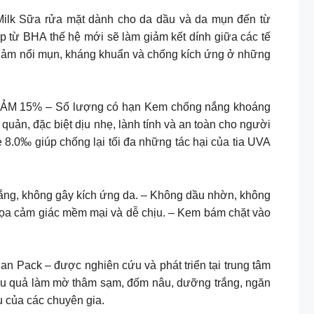
Milk Sữa rửa mặt dành cho da dầu và da mụn đến từ
p từ BHA thế hệ mới sẽ làm giảm kết dính giữa các tế
àm giảm nổi mụn, kháng khuẩn và chống kích ứng ở những
Ưu đãi #GIẢM 15% – Số lượng có hạn Kem chống nắng khoáng
ản, đặc biệt dịu nhẹ, lành tính và an toàn cho người
8.0‰ giúp chống lại tối đa những tác hại của tia UVA
ng, không gây kích ứng da. – Không dầu nhờn, không
ọa cảm giác mềm mại và dễ chịu. – Kem bám chặt vào
âu Mesoestetic Cosmelan Pack – được nghiên cứu và phát triển tại trung tâm
ệu quả làm mờ thâm sạm, đốm nâu, dưỡng trắng, ngăn
u của các chuyên gia.