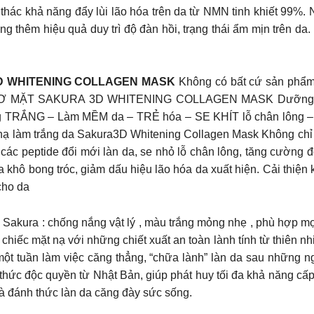
ác khả năng đẩy lùi lão hóa trên da từ NMN tinh khiết 99%. 
g thêm hiệu quả duy trì độ đàn hồi, trạng thái ẩm mịn trên da
3D WHITENING COLLAGEN MASK
Không có bất cứ sản phẩm 
Ơ MẶT SAKURA 3D WHITENING COLLAGEN MASK Dưỡng chất
ẮNG – Làm MỀM da – TRẺ hóa – SE KHÍT lỗ chân lông – C
 nạ làm trắng da Sakura3D Whitening Collagen Mask Không chỉ
các peptide đổi mới làn da, se nhỏ lỗ chân lông, tăng cường
khô bong tróc, giảm dấu hiệu lão hóa da xuất hiện. Cải thiện k
 cho da
Sakura : chống nắng vật lý , màu trắng mỏng nhẹ , phù hợp mọi
ột chiếc mặt nạ với những chiết xuất an toàn lành tính từ thi
 một tuần làm việc căng thẳng, “chữa lành” làn da sau những 
ức độc quyền từ Nhật Bản, giúp phát huy tối đa khả năng cấp
à đánh thức làn da căng đày sức sống.