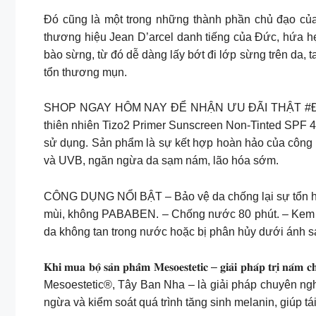
Đó cũng là một trong những thành phần chủ đạo củ
thương hiệu Jean D’arcel danh tiếng của Đức, hứa hẹ
bào sừng, từ đó dễ dàng lấy bớt đi lớp sừng trên da, 
tổn thương mụn.
SHOP NGAY HÔM NAY ĐỂ NHẬN ƯU ĐÃI THẬT #ĐẬM DỊP NÀY! – 
thiên nhiên Tizo2 Primer Sunscreen Non-Tinted SPF 4
sử dụng. Sản phẩm là sự kết hợp hoàn hảo của công t
và UVB, ngăn ngừa da sạm nám, lão hóa sớm.
CÔNG DỤNG NỔI BẬT – Bảo vệ da chống lại sự tổn hạ
mùi, không PABABEN. – Chống nước 80 phút. – Kem c
da không tan trong nước hoặc bị phân hủy dưới án
𝐊𝐡𝐢 𝐦𝐮𝐚 𝐛𝐨̣̂ 𝐬𝐚̉𝐧 𝐩𝐡𝐚̂̉𝐦 𝐌𝐞𝐬𝐨𝐞𝐬𝐭𝐞𝐭𝐢𝐜 – 𝐠𝐢𝐚̉
Mesoestetic®, Tây Ban Nha – là giải pháp chuyên n
ngừa và kiểm soát quá trình tăng sinh melanin, giúp t