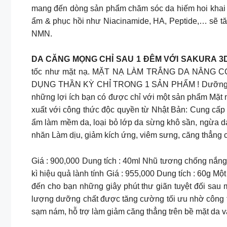
mang đến dòng sản phẩm chăm sóc da hiếm hoi khai th
ẩm & phục hồi như Niacinamide, HA, Peptide,… sẽ tăn
NMN.
DA CĂNG MỌNG CHỈ SAU 1 ĐÊM VỚI SAKURA 
tốc như mặt nạ. MẶT NẠ LÀM TRẮNG DA NÂNG C
DỤNG THẦN KỲ CHỈ TRONG 1 SẢN PHẨM ! Dưỡng TR
những lợi ích bạn có được chỉ với một sản phẩm Mặt
xuất với công thức độc quyền từ Nhật Bản: Cung cấp 
ẩm làm mềm da, loại bỏ lớp da sừng khô sần, ngừa da 
nhăn Làm dịu, giảm kích ứng, viêm sưng, căng thẳng
Giá : 900,000 Dung tích : 40ml Nhũ tương chống nắng 
kì hiệu quả lành tính Giá : 955,000 Dung tích : 60g M
đến cho bạn những giây phút thư giãn tuyệt đối sau
lượng dưỡng chất được tăng cường tối ưu nhờ công th
sạm nám, hỗ trợ làm giảm căng thẳng trên bề mặt da v