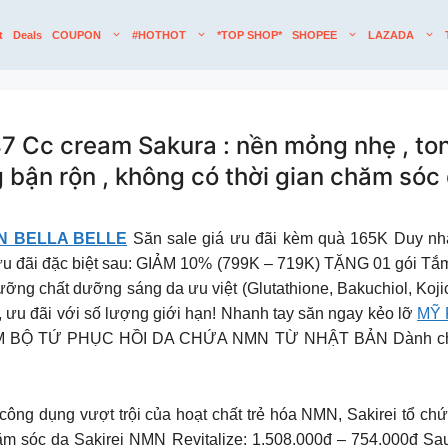
t
Deals
COUPON
#HOTHOT
*TOP SHOP*
SHOPEE
LAZADA
c cream Sakura : nền mỏng nhẹ , tone
 bận rộn , không có thời gian chăm sóc 
N BELLA BELLE
Săn sale giá ưu đãi kèm quà 165K Duy nhất
 đãi đặc biệt sau: GIẢM 10% (799K – 719K) TẶNG 01 gói Tắm 
ng chất dưỡng sáng da ưu việt (Glutathione, Bakuchiol, Kojic 
ý, ưu đãi với số lượng giới hạn! Nhanh tay săn ngay kẻo lỡ
MỸ 
Ộ TỨ PHỤC HỒI DA CHỨA NMN TỪ NHẬT BẢN Dành cho 30 kh
g dụng vượt trội của hoạt chất trẻ hóa NMN, Sakirei tổ chứ
 sóc da Sakirei NMN Revitalize: 1.508.000đ – 754.000đ Sau n