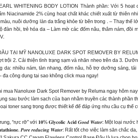
L WHITENING BODY LOTION Thành phần: Với 5 hoạt chất và
 ẩm Niacinamide 2% cùng hoạt chất khác chiết xuất từ thiên 
m màu, nuôi dưỡng làn da trắng khỏe từ bên trong . – Thay thế 
g độ đàn hồi, trẻ hóa da – Làm mờ các đốm nâu, thâm nám, đồi
V.
TẠI MỸ NANOLUXE DARK SPOT REMOVER BY RELUMA Thử n
t trội 2. Cải thiện tình trạng sạm và nhăn nheo trên da 3. Dư
 da: nhiều nám, tàn nhang, đốm nâu, hỗ trợ dưỡng sáng, tái tạ
 đa công dụng tại sao không click mua ngay!
á khi mua Nanoluxe Dark Spot Remover by Reluma ngay hôm
g sau bước làm sạch của bạn nhằm truyền các thành phần th
ại toner sang trọng được thiết kế để đáp ứng nhu cầu cụ thể c
trẻ trung, “rực rỡ” với 𝟏𝟎% 𝐆𝐥𝐲𝐜𝐨𝐥𝐢𝐜 𝐀𝐜𝐢𝐝 𝑮𝒐𝒐𝒅 𝑾𝒂𝒕𝒆𝒓:
𝐡𝐢𝐨𝐧𝐞. 𝑷𝒐𝒓𝒆 𝒓𝒆𝒅𝒖𝒄𝒊𝒏𝒈 𝑾𝒂𝒕𝒆𝒓: Rất tốt cho việc làm să
a CC Cream Flawless Control Base Đây là lựa chọn hoàn hả