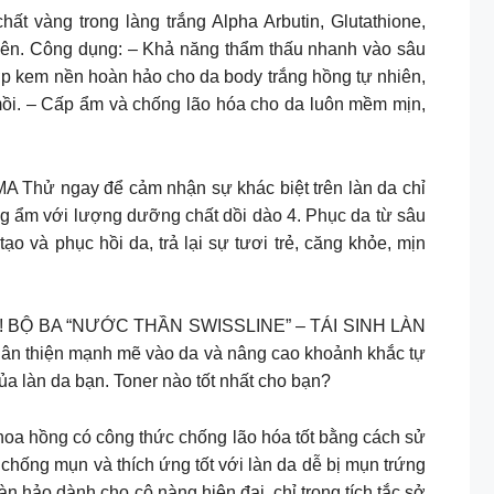
ng trong làng trắng Alpha Arbutin, Glutathione,
nhiên. Công dụng: – Khả năng thẩm thấu nhanh vào sâu
lớp kem nền hoàn hảo cho da body trắng hồng tự nhiên,
 mồi. – Cấp ẩm và chống lão hóa cho da luôn mềm mịn,
gay để cảm nhận sự khác biệt trên làn da chỉ
ỡng ẩm với lượng dưỡng chất dồi dào 4. Phục da từ sâu
o và phục hồi da, trả lại sự tươi trẻ, căng khỏe, mịn
 nay! BỘ BA “NƯỚC THẦN SWISSLINE” – TÁI SINH LÀN
ân thiện mạnh mẽ vào da và nâng cao khoảnh khắc tự
ủa làn da bạn. Toner nào tốt nhất cho bạn?
 Một loại nước hoa hồng có công thức chống lão hóa tốt bằng cách sử
n chắc da, chống mụn và thích ứng tốt với làn da dễ bị mụn trứng
o dành cho cô nàng hiện đại, chỉ trong tích tắc sở