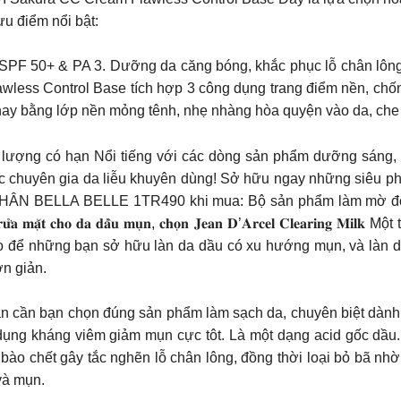
u điểm nổi bật:
 SPF 50+ & PA 3. Dưỡng da căng bóng, khắc phục lỗ chân lông 
wless Control Base tích hợp 3 công dụng trang điểm nền, chố
thay bằng lớp nền mỏng tênh, nhẹ nhàng hòa quyện vào da, che
lượng có hạn Nổi tiếng với các dòng sản phẩm dưỡng sáng, 
chuyên gia da liễu khuyên dùng! Sở hữu ngay những siêu phẩ
 BELLA BELLE 1TR490 khi mua: Bộ sản phẩm làm mờ đốm
𝐚̣̆𝐭 𝐜𝐡𝐨 𝐝𝐚 𝐝𝐚̂̀𝐮 𝐦𝐮̣𝐧, 𝐜𝐡𝐨̣𝐧 𝐉𝐞𝐚𝐧 𝐃’𝐀𝐫𝐜𝐞𝐥 𝐂𝐥𝐞𝐚𝐫
ào để những bạn sở hữu làn da dầu có xu hướng mụn, và làn d
n giản.
bạn cần bạn chọn đúng sản phẩm làm sạch da, chuyên biệt dành
ụng kháng viêm giảm mụn cực tôt. Là một dạng acid gốc dầu.
 bào chết gây tắc nghẽn lỗ chân lông, đồng thời loại bỏ bã n
và mụn.