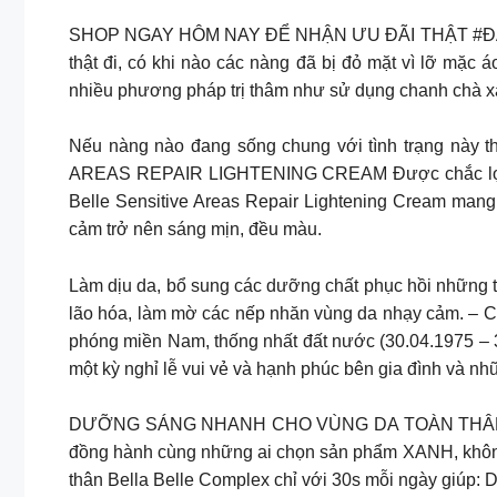
SHOP NGAY HÔM NAY ĐỂ NHẬN ƯU ĐÃI THẬT #ĐẬM DỊP NÀY! DA NÁCH K
thật đi, có khi nào các nàng đã bị đỏ mặt vì lỡ mặ
nhiều phương pháp trị thâm như sử dụng chanh chà xá
Nếu nàng nào đang sống chung với tình trạng n
AREAS REPAIR LIGHTENING CREAM Được chắc lọc t
Belle Sensitive Areas Repair Lightening Cream mang 
cảm trở nên sáng mịn, đều màu.
Làm dịu da, bổ sung các dưỡng chất phục hồi những t
lão hóa, làm mờ các nếp nhăn vùng da nhạy cảm.
phóng miền Nam, thống nhất đất nước (30.04.1975 – 
một kỳ nghỉ lễ vui vẻ và hạnh phúc bên gia đình và n
DƯỠNG SÁNG NHANH CHO VÙNG DA TOÀN THÂN SẬM MÀU 𝐒𝐡𝐨𝐩 𝐜𝐨́ 
đồng hành cùng những ai chọn sản phẩm XANH, không
thân Bella Belle Complex chỉ với 30s mỗi ngày giúp: 