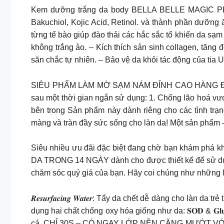
Kem dưỡng trắng da body BELLA BELLE MAGIC PEAR
Bakuchiol, Kojic Acid, Retinol. và thành phần dưỡng
từng tế bào giúp đào thải các hắc sắc tố khiến da sạ
không trắng ảo. – Kích thích sản sinh collagen, tăn
săn chắc tự nhiên. – Bảo vệ da khỏi tác động của tia U
SIÊU PHẨM LÀM MỜ SẠM NÁM ĐỈNH CAO HÀNG ĐẦU 
sau một thời gian ngắn sử dụng: 1. Chống lão hoá vượ
bên trong Sản phẩm này dành riêng cho các tình trạng
màng và tràn đầy sức sống cho làn da! Một sản phẩm –
Siêu nhiều ưu đãi đặc biệt đang chờ bạn khám ph
DA TRONG 14 NGÀY dành cho được thiết kế để sử dụn
chăm sóc quý giá của bạn. Hãy coi chúng như những lo
𝑹𝒆𝒔𝒖𝒓𝒇𝒂𝒄𝒊𝒏𝒈 𝑾𝒂𝒕𝒆𝒓: Tẩy da chết dễ dàng cho làn da 
dụng hai chất chống oxy hóa giống như da: 𝐒𝐎𝐃 & 𝐆𝐥𝐮𝐭𝐚𝐭
cá. CHỈ 30S – CÓ NGAY LỚP NỀN CĂNG MƯỚT VỚI Sakur