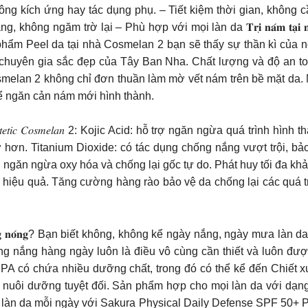
ch ứng hay tác dụng phụ. – Tiết kiệm thời gian, không cầ
 trờ lại – Phù hợp với mọi làn da 𝐓𝐫𝐢̣ 𝐧𝐚́𝐦 𝐭𝐚̣𝐢 𝐧𝐡𝐚̀ 𝐡𝐢𝐞̣
hẩm Peel da tại nhà Cosmelan 2 bạn sẽ thấy sự thần kì của n
 chuyên gia sắc đẹp của Tây Ban Nha. Chất lượng và độ an toà
osmelan 2 không chỉ đơn thuần làm mờ vết nám trên bề mặt da. 
ể ngăn cản nám mới hình thành.
 𝑘𝑒𝑚 𝑡𝑟𝑖̣ 𝑛𝑎́𝑚 𝑀𝑒𝑠𝑜𝑒𝑠𝑡𝑒𝑡𝑖𝑐 𝐶𝑜𝑠𝑚𝑒𝑙𝑎𝑛 2: Kojic Acid: hỗ trợ ngă
ơn. Titanium Dioxide: có tác dụng chống nắng vượt trội, bảo v
C: ngăn ngừa oxy hóa và chống lại gốc tự do. Phát huy tối đa 
 hiệu quả. Tăng cường hàng rào bảo vệ da chống lại các quá tr
𝐭 𝐩𝐡𝐚̉𝐢 𝐧𝐠𝐚̀𝐲 𝐡𝐞̀ 𝐧𝐚̆́𝐧𝐠 𝐧𝐨́𝐧𝐠? Bạn biết không, không kể ngày n
g nắng hàng ngày luôn là điều vô cùng cần thiết và luôn đượ
PA có chứa nhiều dưỡng chất, trong đó có thể kể đến Chiết x
c nuôi dưỡng tuyệt đối. Sản phẩm hợp cho mọi làn da với dạng
ệ làn da mỗi ngày với Sakura Physical Daily Defense SPF 50+ PA