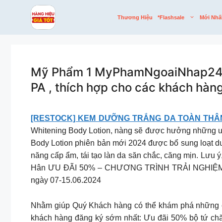
Skip
to
Thương Hiệu
*flashsale
Mới Nhấ
content
Mỹ Phẩm 1 MyPhamNgoaiNhap247 C
PA , thích hợp cho các khách hàng
[RESTOCK] KEM DƯỠNG TRẮNG DA TOÀN THÂ
Whitening Body Lotion, nàng sẽ được hưởng những ưu
Body Lotion phiên bản mới 2024 được bổ sung loạt dưỡ
năng cấp ẩm, tái tạo làn da săn chắc, căng mịn. Lưu 
Hân ƯU ĐÃI 50% – CHƯƠNG TRÌNH TRẢI NGHIỆM B
ngày 07-15.06.2024
Nhằm giúp Quý Khách hàng có thể khám phá những côn
khách hàng đăng ký sớm nhất: Ưu đãi 50% bộ tứ chăm