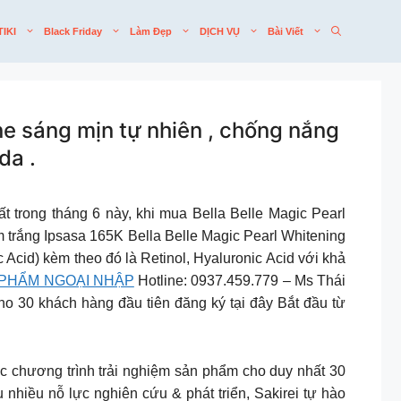
TIKI
Black Friday
Làm Đẹp
DỊCH VỤ
Bài Viết
 sáng mịn tự nhiên , chống nắng
da .
 trong tháng 6 này, khi mua Bella Belle Magic Pearl
trắng Ipsasa 165K Bella Belle Magic Pearl Whitening
Acid) kèm theo đó là Retinol, Hyaluronic Acid với khả
PHẨM NGOẠI NHẬP
Hotline: 0937.459.779 – Ms Thái
ách hàng đầu tiên đăng ký tại đây Bắt đầu từ
c chương trình trải nghiệm sản phẩm cho duy nhất 30
hiều nỗ lực nghiên cứu & phát triển, Sakirei tự hào