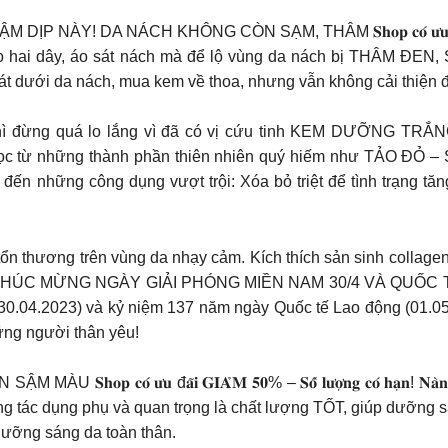
HÔNG CÒN SẠM, THÂM 𝐒𝐡𝐨𝐩 𝐜𝐨́ 𝐮̛𝐮 đ𝐚̃𝐢 𝐆𝐈𝐀̉𝐌 𝟓𝟎% – 𝐒𝐨̂́
c áo hai dây, áo sát nách mà để lộ vùng da nách bị THÂM ĐEN
t dưới da nách, mua kem về thoa, nhưng vẫn không cải thiện 
ày thì đừng quá lo lắng vì đã có vị cứu tinh KEM DƯỠN
ừ những thành phần thiên nhiên quý hiếm như TẢO ĐỎ – S
đến những công dụng vượt trội: Xóa bỏ triệt để tình trạng tăn
ổn thương trên vùng da nhạy cảm. Kích thích sản sinh collagen
 – CHÚC MỪNG NGÀY GIẢI PHÓNG MIỀN NAM 30/4 VÀ QUỐC TẾ
30.04.2023) và kỷ niệm 137 năm ngày Quốc tế Lao động (01.05
hững người thân yêu!
𝐮̛𝐮 đ𝐚̃𝐢 𝐆𝐈𝐀̉𝐌 𝟓𝟎% – 𝐒𝐨̂́ 𝐥𝐮̛𝐨̛̣𝐧𝐠 𝐜𝐨́ 𝐡𝐚̣𝐧! 𝐍𝐚̀
 tác dụng phụ và quan trọng là chất lượng TỐT, giúp dưỡng 
Dưỡng sáng da toàn thân.