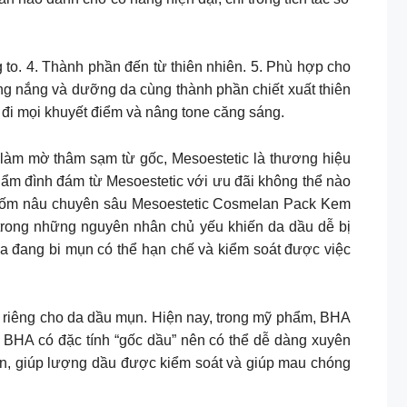
to. 4. Thành phần đến từ thiên nhiên. 5. Phù hợp cho
ng nắng và dưỡng da cùng thành phần chiết xuất thiên
 đi mọi khuyết điểm và nâng tone căng sáng.
làm mờ thâm sạm từ gốc, Mesoestetic là thương hiệu
m đình đám từ Mesoestetic với ưu đãi không thể nào
 nâu chuyên sâu Mesoestetic Cosmelan Pack Kem
𝐧𝐠 𝐌𝐢𝐥𝐤 Một trong những nguyên nhân chủ yếu khiến da dầu dễ bị
a đang bi mụn có thể hạn chế và kiểm soát được việc
 riêng cho da dầu mụn. Hiện nay, trong mỹ phẩm, BHA
 BHA có đặc tính “gốc dầu” nên có thể dễ dàng xuyên
hờn, giúp lượng dầu được kiểm soát và giúp mau chóng