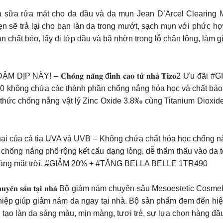
a sữa rửa mặt cho da dầu và da mụn Jean D’Arcel Clearing 
n sẽ trả lại cho bạn làn da trong mướt, sạch mụn với phức hợ
tan chất béo, lấy đi lớp dầu và bã nhờn trong lỗ chân lông, l
𝐡𝐨̂́𝐧𝐠 𝐧𝐚̆́𝐧𝐠 đ𝐢̉𝐧𝐡 𝐜𝐚𝐨 𝐭𝐮̛̀ 𝐧𝐡𝐚̀ 𝐓𝐢𝐳𝐨2 
0 không chứa các thành phần chống nắng hóa học và chất bảo qu
hức chống nắng vật lý Zinc Oxide 3.8‰ cùng Titanium Dioxide 
i của cả tia UVA và UVB – Không chứa chất hóa học chống nắ
hống nắng phổ rộng kết cấu dạng lỏng, dễ thẩm thấu vào da t
h sáng mặt trời. #GIẢM 20% + #TẶNG BELLA BELLE 1TR490
 𝐩𝐡𝐚́𝐩 𝐭𝐫𝐢̣ 𝐧𝐚́𝐦 𝐜𝐡𝐮𝐲𝐞̂𝐧 𝐬𝐚̂𝐮 𝐭𝐚̣𝐢 𝐧𝐡𝐚̀ Bộ giảm nám chuyên s
ghiệp giúp giảm nám da ngay tại nhà. Bộ sản phẩm đem đến hi
ái tạo làn da sáng màu, mịn màng, tươi trẻ, sự lựa chọn hàng đầ