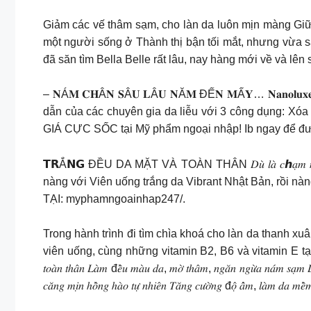
Giảm các vế thâm sạm, cho làn da luôn mịn màng Gi
một người sống ở Thành thị bận tối mắt, nhưng vừa s
đã săn tìm Bella Belle rất lâu, nay hàng mới về và lên
– 𝐍Á𝐌 𝐂𝐇Â𝐍 𝐒Â𝐔 𝐋Â𝐔 𝐍Ă𝐌 ĐẾ𝐍 𝐌Ấ𝐘… 𝐍𝐚𝐧𝐨
dẫn của các chuyên gia da liễu với 3 công dụng: Xó
GIÁ CỰC SỐC tại Mỹ phẩm ngoại nhập! Ib ngay để đư
𝗧𝗥Ắ𝗡𝗚 ĐỀU DA MẶT VÀ TOÀN THÂN 𝐷𝑢̀ 𝑙𝑎̀ 𝑐ℎ𝑎̣𝑚 
nàng với Viên uống trắng da Vibrant Nhật Bản, rồi nàn
TẠI: myphamngoainhap247/.
Trong hành trình đi tìm chìa khoá cho làn da thanh x
viên uống, cùng những vitamin B2, B6 và vitamin E tạo nên một tuyệt 
𝑡𝑜𝑎̀𝑛 𝑡ℎ𝑎̂𝑛 𝐿𝑎̀𝑚 đ𝑒̂̀𝑢 𝑚𝑎̀𝑢 𝑑𝑎, 𝑚𝑜̛̀ 𝑡ℎ𝑎̂𝑚, 𝑛𝑔𝑎̆𝑛 𝑛𝑔𝑢̛̀𝑎 𝑛𝑎́𝑚 𝑠𝑎̣𝑚 𝐿𝑎̀
𝑐𝑎̆𝑛𝑔 𝑚𝑖̣𝑛 ℎ𝑜̂̀𝑛𝑔 ℎ𝑎̀𝑜 𝑡𝑢̛̣ 𝑛ℎ𝑖𝑒̂𝑛 𝑇𝑎̆𝑛𝑔 𝑐𝑢̛𝑜̛̀𝑛𝑔 đ𝑜̣̂ 𝑎̂̉𝑚, 𝑙𝑎̀𝑚 𝑑𝑎 𝑚𝑒̂̀𝑚