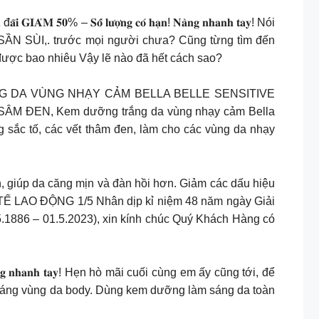
 𝐥𝐮̛𝐨̛̣𝐧𝐠 𝐜𝐨́ 𝐡𝐚̣𝐧! 𝐍𝐚̀𝐧𝐠 𝐧𝐡𝐚𝐧𝐡 𝐭𝐚𝐲! Nói
, SẦN SÙI,. trước mọi người chưa? Cũng từng tìm đến
được bao nhiêu Vậy lẽ nào đã hết cách sao?
G TRẮNG DA VÙNG NHẠY CẢM BELLA BELLE SENSITIVE
ÂM ĐEN, Kem dưỡng trắng da vùng nhạy cảm Bella
g sắc tố, các vết thâm đen, làm cho các vùng da nhạy
, giúp da căng mịn và đàn hồi hơn. Giảm các dấu hiệu
 LAO ĐỘNG 1/5 Nhân dịp kỉ niệm 48 năm ngày Giải
.1886 – 01.5.2023), xin kính chúc Quý Khách Hàng có
𝐧𝐠 𝐧𝐡𝐚𝐧𝐡 𝐭𝐚𝐲! Hẹn hò mãi cuối cùng em ấy cũng tới, để
sáng vùng da body. Dùng kem dưỡng làm sáng da toàn