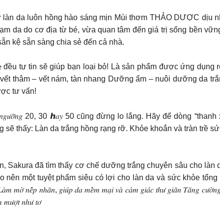
ữ làn da luôn hồng hào sáng mịn Mùi thơm THẢO DƯỢC dịu nhẹ,
ạm da do cơ địa từ bé, vừa quan tâm đến giá trị sống bền vữ
 sẵn kệ sẵn sàng chia sẻ đến cả nhà.
𝐥𝐮𝐱𝐞 đều tự tin sẽ giúp bạn loại bỏ! Là sản phẩm được ứng 
a vết thâm – vết nám, tàn nhang Dưỡng ẩm – nuôi dưỡng da trắ
ợc tư vấn!
𝑔𝑢̛𝑜̛̃𝑛𝑔 20, 30 ℎ𝑎𝑦 50 cũng đừng lo lắng. Hãy để dòng “th
g sẽ thấy: Làn da trắng hồng rạng rỡ. Khỏe khoắn và tràn trề sứ
uân, Sakura đã tìm thấy cơ chế dưỡng trắng chuyên sâu cho làn
phẩm siêu có lợi cho làn da và sức khỏe tổng thể, giúp: 𝐷𝑢̛𝑜̛̃𝑛𝑔 𝑡𝑟𝑎̆́𝑛
 𝑚𝑜̛̀ 𝑛𝑒̂́𝑝 𝑛ℎ𝑎̆𝑛, 𝑔𝑖𝑢́𝑝 𝑑𝑎 𝑚𝑒̂̀𝑚 𝑚𝑎̣𝑖 𝑣𝑎̀ 𝑐𝑎̉𝑚 𝑔𝑖𝑎́𝑐 𝑡ℎ𝑢̛ 𝑔𝑖𝑎̃𝑛 𝑇𝑎̆𝑛𝑔 𝑐𝑢̛𝑜̛̀𝑛𝑔 𝑠
 𝑚𝑢̛𝑜̛̣𝑡 𝑛ℎ𝑢̛ 𝑡𝑜̛