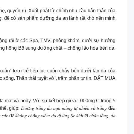
 quyến rũ. Xuất phát từ chính nhu cầu bản thân của
ng, để có sản phẩm dưỡng da an lành rất khó nên mình
dụng rộng rãi ở các Spa, TMV, phòng khám, dưới sự hướng
ng hồng Bổ sung dưỡng chất – chống lão hóa trên da.
anh xuân” tươi trẻ tiếp tục cuộn chảy bên dưới làn da của
c sống. Thần thái tuyệt vời, trăm phần tự tin. ĐẶT MUA
 da mặt và body. Với sự kết hợp giữa 1000mg C trong 5
 𝑑𝑎 𝑚𝑖̣𝑛 𝑚𝑎̀𝑛𝑔 𝑡𝑢̛̣ 𝑛ℎ𝑖𝑒̂𝑛 𝑣𝑎̀ 𝑡𝑟𝑎̆́𝑛𝑔 đ𝑒̂̀𝑢
̛́𝑐 đ𝑒̂̀ 𝑘ℎ𝑎́𝑛𝑔 𝑐ℎ𝑜̂́𝑛𝑔 𝑣𝑖𝑒̂𝑚 𝑑𝑎 𝑑𝑖̣ 𝑢̛́𝑛𝑔 𝑆𝑒 𝑘ℎ𝑖́𝑡 𝑙𝑜̂̃ 𝑐ℎ𝑎̂𝑛 𝑙𝑜̂𝑛𝑔, 𝑑𝑎