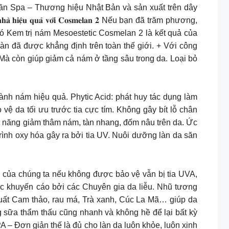
n Spa – Thương hiệu Nhật Bản và sản xuất trên dây
̂𝐮 𝐪𝐮𝐚̉ 𝐯𝐨̛́𝐢 𝐂𝐨𝐬𝐦𝐞𝐥𝐚𝐧 𝟐 Nếu bạn đã trăm phương,
ó Kem trị nám Mesoestetic Cosmelan 2 là kết quả của
n đã được khẳng định trên toàn thế giới. + Với công
Mà còn giúp giảm cả nám ở tầng sâu trong da. Loại bỏ
n ngừa quá trình hình thành nám hiệu quả. Phytic Acid: phát huy tác dụng làm
ệ da tối ưu trước tia cực tím. Không gây bít lỗ chân
khả năng giảm thâm nám, tàn nhang, đốm nâu trên da. Ức
ình oxy hóa gây ra bởi tia UV. Nuôi dưỡng làn da săn
ắng, ngày mưa làn da của chúng ta nếu không được bảo vệ vẫn bị tia UVA,
c khuyến cáo bởi các Chuyên gia da liễu. Nhũ tương
uất Cam thảo, rau má, Trà xanh, Cúc La Mã… giúp da
 sữa thẩm thấu cũng nhanh và không hề để lại bất kỳ
 – Đơn giản thế là đủ cho làn da luôn khỏe, luôn xinh