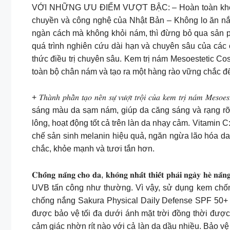
VỚI NHỮNG ƯU ĐIỂM VƯỢT BẬC: – Hoàn toàn không kí
chuyền và công nghệ của Nhật Bản – Không lo ăn nắng, không ngăm
ngàn cách mà không khỏi nám, thì đừng bỏ qua sản p
quá trình nghiên cứu dài hạn và chuyên sâu của các
thức điều trị chuyên sâu. Kem trị nám Mesoestetic C
toàn bộ chân nám và tạo ra một hàng rào vững chắc đ
+ 𝑇ℎ𝑎̀𝑛ℎ 𝑝ℎ𝑎̂̀𝑛 𝑡𝑎̣𝑜 𝑛𝑒̂𝑛 𝑠𝑢̛̣ 𝑣𝑢̛𝑜̛̣𝑡 𝑡𝑟𝑜̣̂𝑖 𝑐𝑢̉𝑎
sáng màu da sạm nám, giúp da căng sáng và rạng rỡ h
lông, hoạt động tốt cả trên làn da nhạy cảm. Vitamin 
chế sản sinh melanin hiệu quả, ngăn ngừa lão hóa da
chắc, khỏe mạnh và tươi tắn hơn.
𝐂𝐡𝐨̂́𝐧𝐠 𝐧𝐚̆́𝐧𝐠 𝐜𝐡𝐨 𝐝𝐚, 𝐤𝐡𝐨̂𝐧𝐠 𝐧𝐡𝐚̂́𝐭 𝐭𝐡𝐢𝐞̂́
UVB tấn công như thường. Vì vậy, sử dụng kem chốn
chống nắng Sakura Physical Daily Defense SPF 50+ 
được bảo vệ tối đa dưới ánh mặt trời đồng thời đượ
cảm giác nhờn rít nào với cả làn da dầu nhiều. Bảo v