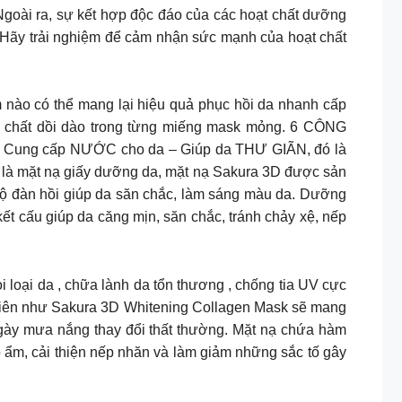
Ngoài ra, sự kết hợp độc đáo của các hoạt chất dưỡng
. Hãy trải nghiệm để cảm nhận sức mạnh của hoạt chất
nào có thể mang lại hiệu quả phục hồi da nhanh cấp
 dồi dào trong từng miếng mask mỏng. 6 CÔNG
ung cấp NƯỚC cho da – Giúp da THƯ GIÃN, đó là
 là mặt nạ giấy dưỡng da, mặt nạ Sakura 3D được sản
 độ đàn hồi giúp da săn chắc, làm sáng màu da. Dưỡng
ết cấu giúp da căng mịn, săn chắc, tránh chảy xệ, nếp
 loại da , chữa lành da tổn thương , chống tia UV cực
ên nhiên như Sakura 3D Whitening Collagen Mask sẽ mang
ngày mưa nắng thay đổi thất thường. Mặt nạ chứa hàm
 ẩm, cải thiện nếp nhăn và làm giảm những sắc tố gây