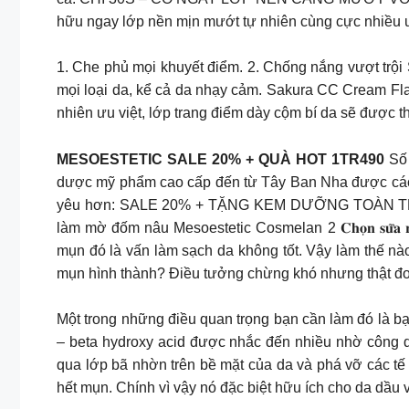
hữu ngay lớp nền mịn mướt tự nhiên cùng cực nhiều ư
1. Che phủ mọi khuyết điểm. 2. Chống nắng vượt trội
mọi loại da, kể cả da nhạy cảm. Sakura CC Cream Fla
nhiên ưu việt, lớp trang điểm dày cộm bí da sẽ được 
MESOESTETIC SALE 20% + QUÀ HOT 1TR490
Số 
dược mỹ phẩm cao cấp đến từ Tây Ban Nha được các 
yêu hơn: SALE 20% + TẶNG KEM DƯỠNG TOÀN THÂN
làm mờ đốm nâu Mesoestetic Cosmelan 2 𝐂𝐡𝐨̣𝐧 𝐬𝐮̛̃𝐚 𝐫𝐮̛̉𝐚 𝐦
mụn đó là vấn làm sạch da không tốt. Vậy làm thế n
mụn hình thành? Điều tưởng chừng khó nhưng thật đơ
Một trong những điều quan trọng bạn cần làm đó là 
– beta hydroxy acid được nhắc đến nhiều nhờ công d
qua lớp bã nhờn trên bề mặt của da và phá vỡ các tế
hết mụn. Chính vì vậy nó đặc biệt hữu ích cho da dầu 