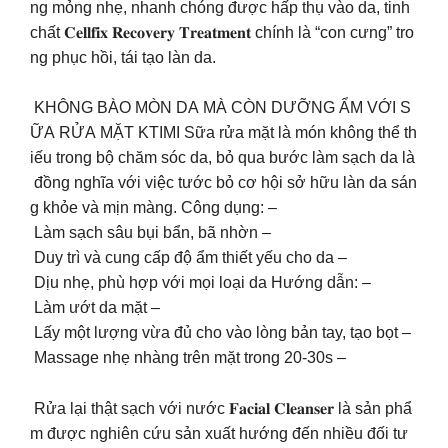
ng mỏng nhẹ, nhanh chóng được hấp thụ vào da, tinh
chất 𝐂𝐞𝐥𝐥𝐟𝐢𝐱 𝐑𝐞𝐜𝐨𝐯𝐞𝐫𝐲 𝐓𝐫𝐞𝐚𝐭𝐦𝐞𝐧𝐭 chính là “con cưng” tro
ng phục hồi, tái tạo làn da.
KHÔNG BÀO MÒN DA MÀ CÒN DƯỠNG ẨM VỚI S
ỮA RỬA MẶT KTIMI Sữa rửa mặt là món không thể th
iếu trong bộ chăm sóc da, bỏ qua bước làm sạch da là
đồng nghĩa với việc tước bỏ cơ hội sở hữu làn da sán
g khỏe và mịn màng. Công dụng: –
Làm sạch sâu bụi bẩn, bã nhờn –
Duy trì và cung cấp độ ẩm thiết yếu cho da –
Dịu nhẹ, phù hợp với mọi loại da Hướng dẫn: –
Làm ướt da mặt –
Lấy một lượng vừa đủ cho vào lòng bản tay, tạo bọt –
Massage nhẹ nhàng trên mặt trong 20-30s –
Rửa lại thật sạch với nước 𝐅𝐚𝐜𝐢𝐚𝐥 𝐂𝐥𝐞𝐚𝐧𝐬𝐞𝐫 là sản phẩ
m được nghiên cứu sản xuất hướng đến nhiều đối tư