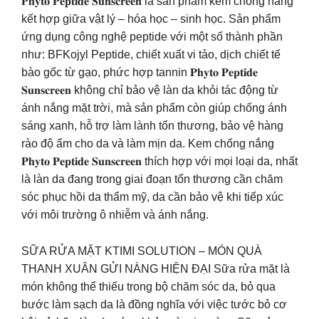
𝐏𝐡𝐲𝐭𝐨 𝐏𝐞𝐩𝐭𝐢𝐝𝐞 𝐒𝐮𝐧𝐬𝐜𝐫𝐞𝐞𝐧 là sản phẩm kem chống nắng
kết hợp giữa vật lý – hóa học – sinh học. Sản phẩm
ứng dụng công nghệ peptide với một số thành phần
như: BFKojyl Peptide, chiết xuất vi tảo, dịch chiết tế
bào gốc từ gạo, phức hợp tannin 𝐏𝐡𝐲𝐭𝐨 𝐏𝐞𝐩𝐭𝐢𝐝𝐞
𝐒𝐮𝐧𝐬𝐜𝐫𝐞𝐞𝐧 không chỉ bảo vệ làn da khỏi tác động từ
ánh nắng mặt trời, mà sản phẩm còn giúp chống ánh
sáng xanh, hỗ trợ làm lành tổn thương, bảo vệ hàng
rào độ ẩm cho da và làm mịn da. Kem chống nắng
𝐏𝐡𝐲𝐭𝐨 𝐏𝐞𝐩𝐭𝐢𝐝𝐞 𝐒𝐮𝐧𝐬𝐜𝐫𝐞𝐞𝐧 thích hợp với mọi loại da, nhất
là làn da đang trong giai đoạn tổn thương cần chăm
sóc phục hồi da thẩm mỹ, da cần bảo vệ khi tiếp xúc
với môi trường ô nhiễm và ánh nắng.
SỮA RỬA MẶT KTIMI SOLUTION – MÓN QUÀ
THANH XUÂN GỬI NÀNG HIỆN ĐẠI Sữa rửa mặt là
món không thể thiếu trong bộ chăm sóc da, bỏ qua
bước làm sạch da là đồng nghĩa với việc tước bỏ cơ