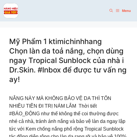
Skip
to
Menu
content
Mỹ Phẩm 1 ktimichinhhang
Chọn làn da toả nắng, chọn dùng
ngay Tropical Sunblock của nhà i
Dr.Skin. #Inbox để được tư vấn ng
ay!
NẮNG NÀY MÀ KHÔNG BẢO VỆ DA THÌ TỐN
NHIỀU TIỀN ĐI TRỊ NÁM LẮM Thời tiết
#BÁO_ĐỘNG như thế không thể coi thường được
nhé cả nhà, tránh ánh nắng và bảo vệ làn da ngay lập
tức với Kem chống nắng phổ rộng Tropical Sunblock
tác động diện rộng cho làn da rạng rỡ và bảo vệ 100%.