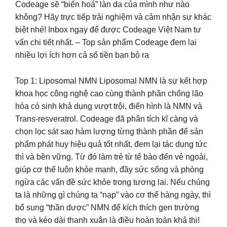
Codeage sẽ “biến hoá” làn da của mình như nào
không? Hãy trực tiếp trải nghiệm và cảm nhận sự khác
biệt nhé! Inbox ngay để được Codeage Việt Nam tư
vấn chi tiết nhất. – Top sản phẩm Codeage đem lại
nhiều lợi ích hơn cả số tiền bạn bỏ ra
Top 1: Liposomal NMN Liposomal NMN là sự kết hợp
khoa học công nghệ cao cùng thành phần chống lão
hóa có sinh khả dụng vượt trội, điển hình là NMN và
Trans-resveratrol. Codeage đã phân tích kĩ càng và
chọn lọc sát sao hàm lượng từng thành phần để sản
phẩm phát huy hiệu quả tốt nhất, đem lại tác dụng tức
thì và bền vững. Từ đó làm trẻ từ tế bào đến vẻ ngoài,
giúp cơ thể luôn khỏe mạnh, đầy sức sống và phòng
ngừa các vấn đề sức khỏe trong tương lai. Nếu chúng
ta là những gì chúng ta “nạp” vào cơ thể hàng ngày, thì
bổ sung “thần dược” NMN để kích thích gen trường
thọ và kéo dài thanh xuân là điều hoàn toàn khả thi!