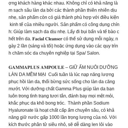
ợng khách hàng khác nhau. Không chỉ có khả năng là
m sạch sâu làn da bởi các thành phần thiên nhiên dịu
nhẹ, sản phẩm còn có giá thành phù hợp với điều kiện
kinh tế của nhiều người. Sản phẩm có công dụng chín
h: Giúp làm sạch da dịu nhẹ. Lấy đi bụi bẩn và tế bào c
hết trên da. 𝐅𝐚𝐜𝐢𝐚𝐥 𝐂𝐥𝐞𝐚𝐧𝐬𝐞𝐫 có thể sử dụng mỗi ngày, n
gày 2 lần (sáng và tối) hoặc ứng dụng vào các quy trìn
h chăm sóc da chuyên nghiệp tại Spa/ Salon.
𝐆𝐀𝐌𝐌𝐀𝐏𝐋𝐔𝐒 𝐀𝐌𝐏𝐎𝐔𝐋𝐄 – GIỮ ẨM NUÔI DƯỠNG
LÀN DA MỀM MẠI Cuối tuần là lúc nạp năng lượng
phục hồi làn da, thổi bừng sức sống cho làn da căng
mướt. Với dưỡng chất Gamma Plus giúp làn da bạn
luôn trong tình trạng tươi tắn, đánh bay mọi mệt mỏi,
khắc phục da khô bong tróc. Thành phần Sodium
Hyaluronate là hoạt chất cấp ẩm chuyên sâu, có khả
năng giữ nước gấp 1000 lần trọng lượng của nó. Với
kích thước phân tử siêu nhỏ, sẽ dễ dàng len lỏi vào