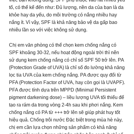
tố, có thể kể đến như: Đủ lượng, nền da của bạn là da
khỏe hay da yếu, do môi trường có nắng nhiều hay
nắng ít. Vì vậy, SPF là khả năng bảo vệ da gấp bao
nhiêu lần so với việc không sử dụng.
Chị em văn phòng có thể chọn kem chống nắng có
SPF khoảng 30-32, nếu hoạt động ngoài trời thì nên
sử dụng kem chống nắng có chỉ số SPF 50 trở lên. PA
(Protection Grade of UVA) là chỉ số đo lường khả năng
lọc tia UVA của kem chống nắng. PA được quy đổi từ
PFA (Protection Factor of UVA, hay còn gọi là UVAPF).
PFA được tính dựa trên MPPD (Minimal Persistent
pigment darkening dose) – liều lượng UVA tối thiểu để
tạo ra rám da trong vòng 2-4h sau khi phơi nắng. Kem
chống nắng có PA từ +++ trở lên sẽ giúp phát huy tốt
hiệu quả. Chống trôi nước Đặc biệt trong mùa hè này,
chị em cần lựa chọn những sản phẩm có khả năng