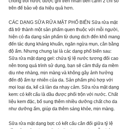
chống trôi nước được ghi trên nhãn bên cạnh 2 chỉ số
trên để bảo vệ da hiệu quả hơn.
CÁC DẠNG SỮA RỬA MẶT PHỔ BIẾN Sữa rửa mặt
đã trở thành một sản phẩm quen thuộc với mỗi người,
hiện có đa dạng sản phẩm từ dung dịch đến khô mang
đến tác dụng kháng khuẩn, ngăn ngừa mụn, cân bằng
độ ẩm. Nhưng chung lại là các dạng phổ biến sau:
Sữa rửa mặt dạng gel: chứa tỷ lệ nước tương đối cao
nên trong quá trình sử dụng, bạn sẽ cảm thấy da mềm
dịu nhẹ nhàng, mịn màng và không gây ảnh hưởng
đến độ ẩm tự nhiên của da. Sản phẩm phù hợp với
mọi loại da, kể cả làn da nhạy cảm. Sữa rửa mặt dạng
kem: có kết cấu là dầu được phối trộn với nước. Chất
liệu kem đặc, bổ sung thêm nhiều dưỡng chất cho da
như dưỡng ẩm, giúp da thêm sáng khỏe, mịn màng.
Sữa rửa mặt dạng bọt: có kết cấu cân đối giữa tỷ lệ