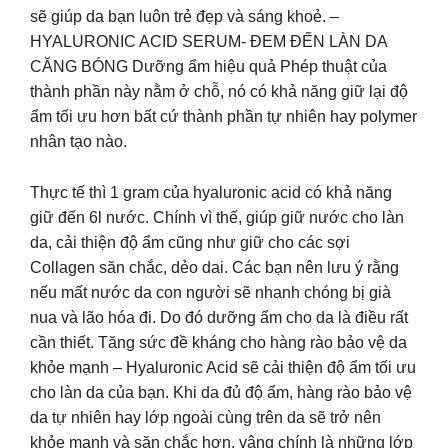
sẽ giúp da bạn luôn trẻ đẹp và sáng khoẻ. –
HYALURONIC ACID SERUM- ĐEM ĐẾN LÀN DA
CĂNG BÓNG Dưỡng ẩm hiệu quả Phép thuật của
thành phần này nằm ở chỗ, nó có khả năng giữ lại độ
ẩm tối ưu hơn bất cứ thành phần tự nhiên hay polymer
nhân tạo nào.
Thực tế thì 1 gram của hyaluronic acid có khả năng
giữ đến 6l nước. Chính vì thế, giúp giữ nước cho làn
da, cải thiện độ ẩm cũng như giữ cho các sợi
Collagen săn chắc, dẻo dai. Các bạn nên lưu ý rằng
nếu mất nước da con người sẽ nhanh chóng bị già
nua và lão hóa đi. Do đó dưỡng ẩm cho da là điều rất
cần thiết. Tăng sức đề kháng cho hàng rào bảo vệ da
khỏe mạnh – Hyaluronic Acid sẽ cải thiện độ ẩm tối ưu
cho làn da của bạn. Khi da đủ độ ẩm, hàng rào bảo vệ
da tự nhiên hay lớp ngoài cùng trên da sẽ trở nên
khỏe mạnh và săn chắc hơn, vâng chính là những lớp