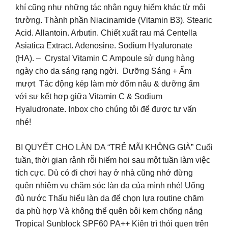
khí cũng như những tác nhân nguy hiểm khác từ môi
trường. Thành phần Niacinamide (Vitamin B3). Stearic
Acid. Allantoin. Arbutin. Chiết xuất rau má Centella
Asiatica Extract. Adenosine. Sodium Hyaluronate
(HA). – Crystal Vitamin C Ampoule sử dụng hàng
ngày cho da sáng rạng ngời. Dưỡng Sáng + Ẩm
mượt Tác động kép làm mờ đốm nâu & dưỡng ẩm
với sự kết hợp giữa Vitamin C & Sodium
Hyaludronate. Inbox cho chúng tôi để được tư vấn
nhé!
BI QUYẾT CHO LÀN DA “TRẺ MÃI KHÔNG GIÀ” Cuối
tuần, thời gian rảnh rỗi hiếm hoi sau một tuần làm việc
tích cực. Dù có đi chơi hay ở nhà cũng nhớ đừng
quên nhiệm vụ chăm sóc làn da của mình nhé! Uống
đủ nước Thấu hiểu làn da để chọn lựa routine chăm
da phù hợp Và không thể quên bôi kem chống nắng
Tropical Sunblock SPF60 PA++ Kiên trì thói quen trên