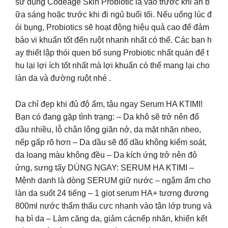
sử dụng Codeage Skin Probiotic là vào trước khi ăn b
ữa sáng hoặc trước khi đi ngủ buổi tối. Nếu uống lúc đ
ói bụng, Probiotics sẽ hoạt động hiệu quả cao để đảm
bảo vi khuẩn tốt đến ruột nhanh nhất có thể. Các bạn h
ay thiết lập thói quen bổ sung Probiotic nhất quán để t
hu lại lợi ích tốt nhất mà lợi khuẩn có thể mang lại cho
làn da và đường ruột nhé .
Da chỉ đẹp khi đủ độ ẩm, tậu ngay Serum HA KTIMI!
Bạn có đang gặp tình trạng: – Da khô sẽ trở nên đổ
dầu nhiều, lỗ chân lông giãn nở, da mặt nhăn nheo,
nếp gấp rõ hơn – Da dầu sẽ đổ dầu không kiểm soát,
da loang màu không đều – Da kích ứng trở nên đỏ
ửng, sưng tấy DÙNG NGAY: SERUM HA KTIMI –
Mệnh danh là dòng SERUM giữ nước – ngậm ẩm cho
làn da suốt 24 tiếng – 1 giọt serum HA+ tương đương
800ml nước thẩm thấu cực nhanh vào tận lớp trung và
hạ bì da – Làm căng da, giảm cácnếp nhăn, khiến kết