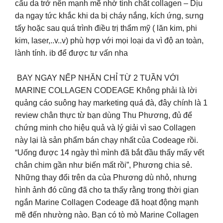
cấu da trở nên mạnh mẽ nhờ tinh chất collagen – Dịu
da ngay tức khắc khi da bị cháy nắng, kích ứng, sưng
tấy hoặc sau quá trình điều trị thẩm mỹ ( lăn kim, phi
kim, laser,..v..v) phù hợp với mọi loại da vì độ an toàn,
lành tính. ib để được tư vấn nha
BAY NGAY NẾP NHĂN CHỈ TỪ 2 TUẦN VỚI
MARINE COLLAGEN CODEAGE Không phải là lời
quảng cáo suông hay marketing quá đà, đây chính là 1
review chân thực từ bạn dùng Thu Phương, đủ để
chứng minh cho hiệu quả và lý giải vì sao Collagen
này lại là sản phẩm bán chạy nhất của Codeage rồi.
“Uống được 14 ngày thì mình đã bắt đầu thấy mấy vết
chân chim gần như biến mất rồi”, Phương chia sẻ.
Những thay đổi trên da của Phương dù nhỏ, nhưng
hình ảnh đó cũng đã cho ta thấy rằng trong thời gian
ngắn Marine Collagen Codeage đã hoạt động mạnh
mẽ đến nhường nào. Bạn có tò mò Marine Collagen