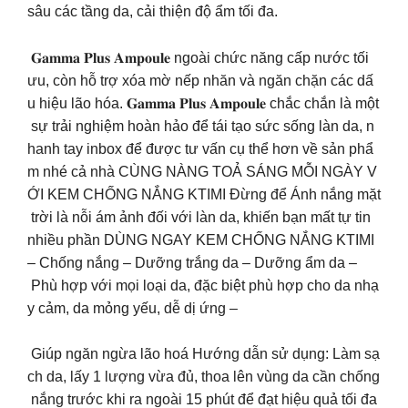
sâu các tầng da, cải thiện độ ẩm tối đa.
𝐆𝐚𝐦𝐦𝐚 𝐏𝐥𝐮𝐬 𝐀𝐦𝐩𝐨𝐮𝐥𝐞 ngoài chức năng cấp nước tối
ưu, còn hỗ trợ xóa mờ nếp nhăn và ngăn chặn các dấ
u hiệu lão hóa. 𝐆𝐚𝐦𝐦𝐚 𝐏𝐥𝐮𝐬 𝐀𝐦𝐩𝐨𝐮𝐥𝐞 chắc chắn là một
sự trải nghiệm hoàn hảo để tái tạo sức sống làn da, n
hanh tay inbox để được tư vấn cụ thể hơn về sản phẩ
m nhé cả nhà CÙNG NÀNG TOẢ SÁNG MỖI NGÀY V
ỚI KEM CHỐNG NẮNG KTIMI Đừng để Ánh nắng mặt
trời là nỗi ám ảnh đối với làn da, khiến bạn mất tự tin
nhiều phần DÙNG NGAY KEM CHỐNG NẮNG KTIMI
– Chống nắng – Dưỡng trắng da – Dưỡng ẩm da –
Phù hợp với mọi loại da, đặc biệt phù hợp cho da nhạ
y cảm, da mỏng yếu, dễ dị ứng –
Giúp ngăn ngừa lão hoá Hướng dẫn sử dụng: Làm sạ
ch da, lấy 1 lượng vừa đủ, thoa lên vùng da cần chống
nắng trước khi ra ngoài 15 phút để đạt hiệu quả tối đa