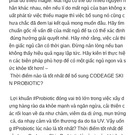
phải do thiếu magie: Mất ngủ có thể do nhiều nguyên n
hân khác nhau, nên nếu lí do mất ngủ của bạn không x
uất phát từ việc thiếu magie thì việc bổ sung nó cũng c
hưa chắc đã đem lại kết quả mong muốn đâu. Hãy tìm
chuẩn gốc rễ vấn đề của mất ngủ để ta có thể xác định
đúng hướng giải quyết nhé. Hãy nhớ rằng, việc cải thi
ện giấc ngủ cần có thời gian. Đừng nản lòng nếu bạn
không thấy hiệu quả ngay lập tức. Hãy kiên trì thực hiệ
n các biện pháp phù hợp để có một giấc ngủ ngon và s
ức khỏe tốt hơn! –
Thời điểm nào là tốt nhất để bổ sung CODEAGE SKI
N PROBIOTIC?
Lợi khuẩn #Probiotic đóng vai trò lớn trong việc xây d
ựng hàng rào da khỏe mạnh và ngăn ngừa, cải thiện c
ác rối loạn về da như chàm, viêm da dị ứng, mụn trứng
cá, da nhạy cảm và tổn thương da do tia UV. Vậy uốn
g #Probiotic lúc nào là tốt nhất? Thời điểm tốt nhất để