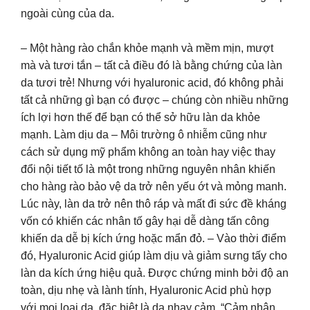
ngoài cùng của da.
– Một hàng rào chắn khỏe mạnh và mềm mịn, mượt
mà và tươi tắn – tất cả điều đó là bằng chứng của làn
da tươi trẻ! Nhưng với hyaluronic acid, đó không phải
tất cả những gì bạn có được – chúng còn nhiều những
ích lợi hơn thế để bạn có thể sở hữu làn da khỏe
mạnh. Làm dịu da – Môi trường ô nhiễm cũng như
cách sử dụng mỹ phẩm không an toàn hay việc thay
đổi nội tiết tố là một trong những nguyên nhân khiến
cho hàng rào bảo vệ da trở nên yếu ớt và mỏng manh.
Lúc này, làn da trở nên thô ráp và mất đi sức đề kháng
vốn có khiến các nhân tố gây hại dễ dàng tấn công
khiến da dễ bị kích ứng hoặc mẩn đỏ. – Vào thời điểm
đó, Hyaluronic Acid giúp làm dịu và giảm sưng tấy cho
làn da kích ứng hiệu quả. Được chứng minh bởi độ an
toàn, dịu nhẹ và lành tính, Hyaluronic Acid phù hợp
với mọi loại da, đặc biệt là da nhạy cảm. “Cảm nhận