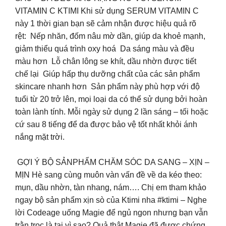
VITAMIN C KTIMI Khi sử dụng SERUM VITAMIN C
này 1 thời gian bạn sẽ cảm nhận được hiệu quả rõ
rệt: Nếp nhăn, đốm nâu mờ dần, giúp da khoẻ mạnh,
giảm thiểu quá trình oxy hoá Da sáng màu và đều
màu hơn Lỗ chân lông se khít, dầu nhờn được tiết
chế lại Giúp hấp thụ dưỡng chất của các sản phẩm
skincare nhanh hơn Sản phẩm này phù hợp với độ
tuổi từ 20 trở lên, mọi loại da có thể sử dụng bởi hoàn
toàn lành tính. Mỗi ngày sử dụng 2 lần sáng – tối hoặc
cứ sau 8 tiếng để da được bảo vệ tốt nhất khỏi ánh
nắng mặt trời.
GỢI Ý BỘ SẢNPHẨM CHĂM SÓC DA SANG – XỊN –
MỊN Hè sang cùng muôn vàn vấn đề về da kéo theo:
mụn, dầu nhờn, tàn nhang, nám…. Chị em tham khảo
ngay bộ sản phẩm xịn sò của Ktimi nha #ktimi – Nghe
lời Codeage uống Magie để ngủ ngon nhưng bạn vẫn
trằn trọc là tại vì sao? Quả thật Magie đã được chứng