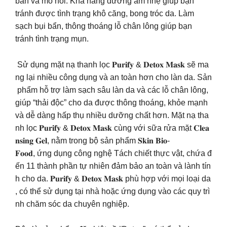
bẩn và mồ hôi. Khả năng dưỡng ẩm nhẹ giúp bạn
tránh được tình trạng khô căng, bong tróc da. Làm
sạch bụi bẩn, thông thoáng lỗ chân lông giúp bạn
tránh tình trạng mụn.
Sử dụng mặt nạ thanh lọc 𝐏𝐮𝐫𝐢𝐟𝐲 & 𝐃𝐞𝐭𝐨𝐱 𝐌𝐚𝐬𝐤 sẽ ma
ng lại nhiều công dụng và an toàn hơn cho làn da. Sản
phẩm hỗ trợ làm sạch sâu làn da và các lỗ chân lông,
giúp “thải độc” cho da được thông thoáng, khỏe mạnh
và dễ dàng hấp thụ nhiều dưỡng chất hơn. Mặt nạ tha
nh lọc 𝐏𝐮𝐫𝐢𝐟𝐲 & 𝐃𝐞𝐭𝐨𝐱 𝐌𝐚𝐬𝐤 cùng với sữa rửa mặt 𝐂𝐥𝐞𝐚
𝐧𝐬𝐢𝐧𝐠 𝐆𝐞𝐥, nằm trong bộ sản phẩm 𝐒𝐤𝐢𝐧 𝐁𝐢𝐨-
𝐅𝐨𝐨𝐝, ứng dụng công nghệ Tách chiết thực vật, chứa đ
ến 11 thành phần tự nhiên đảm bảo an toàn và lành tín
h cho da. 𝐏𝐮𝐫𝐢𝐟𝐲 & 𝐃𝐞𝐭𝐨𝐱 𝐌𝐚𝐬𝐤 phù hợp với mọi loại da
, có thể sử dụng tại nhà hoặc ứng dụng vào các quy trì
nh chăm sóc da chuyên nghiệp.