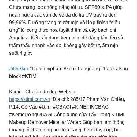
Chứa màng lọc chống nắng tối ưu SPF60 & PA giúp
ngăn ngừa các vấn đề về da do tia UV gây ra đến
99,96%. Dưỡng trắng mướt mịn với lớp finish “siêu
ưng” từ công thức hoa tuyết điểm và cây bạch chỉ
Angelica. Kết cấu dạng kem mịn, dễ dàng tán đều và
thẩm thấu nhanh vào da, không gây bết rít, ẩm mịn
suốt 4 giờ.
#iDrSkin
#Duocmypham #kemchongnang #tropicalsun
block #KTIMI
Ktimi – Cholàn da đẹp Website:
https://ktimi.com.vn
Địa chỉ: 285/17 Phạm Văn Chiêu,
P.14, Gò Vấp #ktimi #OBAGI #KINETINOBAGI
#KemdưỡngOBAGI Công dụng của Tẩy Trang KTIMI
Makeup Remover Micellar Water: Giúp bạn làm thông
thoáng lỗ chân lông bởi lớp trang điểm dày cộp, bụi