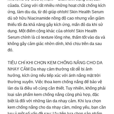
củada. Cùng với rất nhiều những hoạt chất chống kích
ứng, làm dịu da, từ đó giúp oh!oh! Skin Health Serum
dù sở hữu Niacinamide nồng độ cao nhưng vẫn giảm
thiểu tối đa khả năng gây kích ứng, mẩn đỏ da khi sử
dụng. Một điểm cộng khác của oh!oh! Skin Health
Serum chính là có texture lỏng nhẹ, thấm tốt vào da và
không gây cảm giác nhờn dính, khó chịu trên da sau
đó.
TIÊU CHÍ KHI CHỌN KEM CHỐNG NẮNG CHO DA
NHẠY CẢM Da nhạy cảm thường rất dễ bị ảnh
hưởng, kích ứng nếu tiếp xúc với ánh nắng mặt trời
thường xuyên. Việc thoa kem chống nắng để bảo vệ
làn da là điều vô cùng cần thiết. Tuy nhiên, không phải
loại sản phẩm kem chống nắng cũng phù hợp, đặc
biệt là đối với những làn da nhạy cảm. Khi lựa chọn
kem chống nắng cho da nhạy cảm, mỏng yếu, bạn cần
lưu ý một số vấn đề sau: Ưu tiên lựa chọn sản phẩm