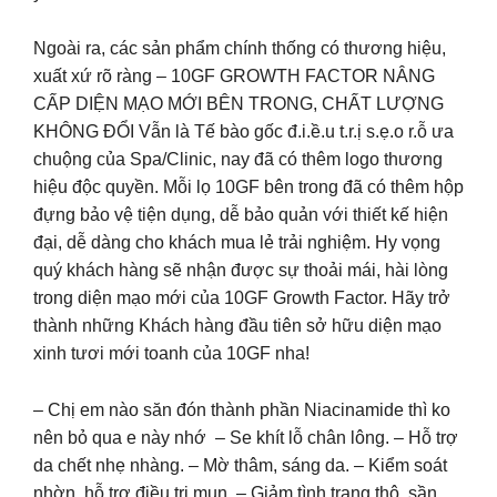
Ngoài ra, các sản phẩm chính thống có thương hiệu,
xuất xứ rõ ràng – 10GF GROWTH FACTOR NÂNG
CẤP DIỆN MẠO MỚI BÊN TRONG, CHẤT LƯỢNG
KHÔNG ĐỔI Vẫn là Tế bào gốc đ.i.ề.u t.r.ị s.ẹ.o r.ỗ ưa
chuộng của Spa/Clinic, nay đã có thêm logo thương
hiệu độc quyền. Mỗi lọ 10GF bên trong đã có thêm hộp
đựng bảo vệ tiện dụng, dễ bảo quản với thiết kế hiện
đại, dễ dàng cho khách mua lẻ trải nghiệm. Hy vọng
quý khách hàng sẽ nhận được sự thoải mái, hài lòng
trong diện mạo mới của 10GF Growth Factor. Hãy trở
thành những Khách hàng đầu tiên sở hữu diện mạo
xinh tươi mới toanh của 10GF nha!
– Chị em nào săn đón thành phần Niacinamide thì ko
nên bỏ qua e này nhớ – Se khít lỗ chân lông. – Hỗ trợ
da chết nhẹ nhàng. – Mờ thâm, sáng da. – Kiểm soát
nhờn, hỗ trợ điều trị mụn. – Giảm tình trạng thô, sần