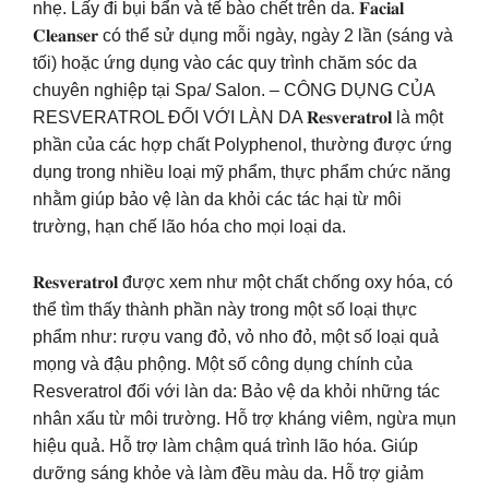
nhẹ. Lấy đi bụi bẩn và tế bào chết trên da. 𝐅𝐚𝐜𝐢𝐚𝐥
𝐂𝐥𝐞𝐚𝐧𝐬𝐞𝐫 có thể sử dụng mỗi ngày, ngày 2 lần (sáng và
tối) hoặc ứng dụng vào các quy trình chăm sóc da
chuyên nghiệp tại Spa/ Salon. – CÔNG DỤNG CỦA
RESVERATROL ĐỐI VỚI LÀN DA 𝐑𝐞𝐬𝐯𝐞𝐫𝐚𝐭𝐫𝐨𝐥 là một
phần của các hợp chất Polyphenol, thường được ứng
dụng trong nhiều loại mỹ phẩm, thực phẩm chức năng
nhằm giúp bảo vệ làn da khỏi các tác hại từ môi
trường, hạn chế lão hóa cho mọi loại da.
𝐑𝐞𝐬𝐯𝐞𝐫𝐚𝐭𝐫𝐨𝐥 được xem như một chất chống oxy hóa, có
thể tìm thấy thành phần này trong một số loại thực
phẩm như: rượu vang đỏ, vỏ nho đỏ, một số loại quả
mọng và đậu phộng. Một số công dụng chính của
Resveratrol đối với làn da: Bảo vệ da khỏi những tác
nhân xấu từ môi trường. Hỗ trợ kháng viêm, ngừa mụn
hiệu quả. Hỗ trợ làm chậm quá trình lão hóa. Giúp
dưỡng sáng khỏe và làm đều màu da. Hỗ trợ giảm