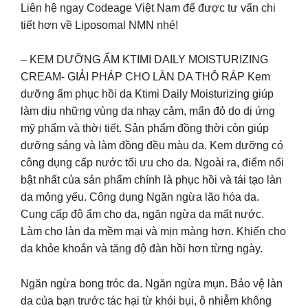
Liên hệ ngay Codeage Việt Nam để được tư vấn chi
tiết hơn về Liposomal NMN nhé!
– KEM DƯỠNG ẨM KTIMI DAILY MOISTURIZING
CREAM- GIẢI PHÁP CHO LÀN DA THÔ RÁP Kem
dưỡng ẩm phục hồi da Ktimi Daily Moisturizing giúp
làm dịu những vùng da nhạy cảm, mẩn đỏ do dị ứng
mỹ phẩm và thời tiết. Sản phẩm đồng thời còn giúp
dưỡng sáng và làm đồng đều màu da. Kem dưỡng có
công dụng cấp nước tối ưu cho da. Ngoài ra, điểm nổi
bật nhất của sản phẩm chính là phục hồi và tái tạo làn
da mỏng yếu. Công dụng Ngăn ngừa lão hóa da.
Cung cấp độ ẩm cho da, ngăn ngừa da mất nước.
Làm cho làn da mềm mại và mịn màng hơn. Khiến cho
da khỏe khoắn và tăng độ đàn hồi hơn từng ngày.
Ngăn ngừa bong tróc da. Ngăn ngừa mụn. Bảo vệ làn
da của bạn trước tác hại từ khói bụi, ô nhiễm không