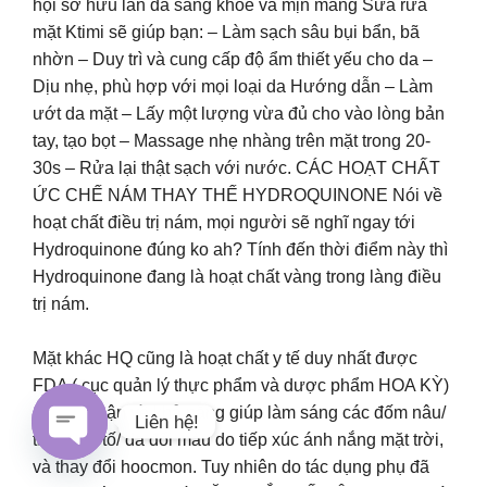
hội sở hữu làn da sáng khỏe và mịn màng Sữa rửa
mặt Ktimi sẽ giúp bạn: – Làm sạch sâu bụi bẩn, bã
nhờn – Duy trì và cung cấp độ ẩm thiết yếu cho da –
Dịu nhẹ, phù hợp với mọi loại da Hướng dẫn – Làm
ướt da mặt – Lấy một lượng vừa đủ cho vào lòng bản
tay, tạo bọt – Massage nhẹ nhàng trên mặt trong 20-
30s – Rửa lại thật sạch với nước. CÁC HOẠT CHẤT
ỨC CHẾ NÁM THAY THẾ HYDROQUINONE Nói về
hoạt chất điều trị nám, mọi người sẽ nghĩ ngay tới
Hydroquinone đúng ko ah? Tính đến thời điểm này thì
Hydroquinone đang là hoạt chất vàng trong làng điều
trị nám.
Mặt khác HQ cũng là hoạt chất y tế duy nhất được
FDA ( cục quản lý thực phẩm và dược phẩm HOA KỲ)
chứng nhận về khả năng giúp làm sáng các đốm nâu/
Liên hệ!
tăng sắc tố/ da đổi màu do tiếp xúc ánh nắng mặt trời,
và thay đổi hoocmon. Tuy nhiên do tác dụng phụ đã
Open