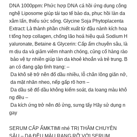
DNA 1000ppm: Phức hợp DNA cá hồi ứng dụng công
nghệ Liposome giúp tái tạo tế bào da, phục hồi làn da
xâm lấn, thiếu sức sống. Glycine Soja Phytoplacenta
Extract: Là thành phần chiết xuất từ đậu nành kích hoạ
t tổng hợp collagen, chống lão hoá hiệu quả Sodium H
yaluronate, Betaine & Glycerin: Cấp ẩm chuyên sâu, là
m dịu da và giảm viêm nhanh chóng, củng cố hàng rào
bảo vệ tự nhiên giúp làn da khoẻ khoắn và trẻ trung. B
ạn có đang gặp tình trạng: –
Da khô sẽ trở nên đổ dầu nhiều, lỗ chân lông giãn nở,
da mặt nhăn nheo, nếp gấp rõ hơn –
Da dầu sẽ đổ dầu không kiểm soát, da loang màu khô
ng đều –
Da kích ứng trở nên đỏ ửng, sưng tấy Hãy sử dụng n
gay
SERUM CẤP ẨMKTIMI nhé TRỊ THÂM CHUYÊN
SÂU – DA ĐỀU MÀU RẠNG RỠ VỚI SERUM