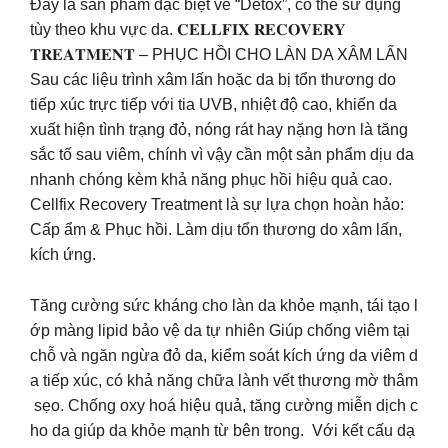
Đây là sản phẩm đặc biệt về “Detox”, có thể sử dụng
tùy theo khu vực da. 𝐂𝐄𝐋𝐋𝐅𝐈𝐗 𝐑𝐄𝐂𝐎𝐕𝐄𝐑𝐘
𝐓𝐑𝐄𝐀𝐓𝐌𝐄𝐍𝐓 – PHỤC HỒI CHO LÀN DA XÂM LẤN
Sau các liệu trình xâm lấn hoặc da bị tổn thương do
tiếp xúc trực tiếp với tia UVB, nhiệt độ cao, khiến da
xuất hiện tình trạng đỏ, nóng rát hay nặng hơn là tăng
sắc tố sau viêm, chính vì vậy cần một sản phẩm dịu da
nhanh chóng kèm khả năng phục hồi hiệu quả cao.
Cellfix Recovery Treatment là sự lựa chọn hoàn hảo:
Cấp ẩm & Phục hồi. Làm dịu tổn thương do xâm lấn,
kích ứng.
Tăng cường sức kháng cho làn da khỏe mạnh, tái tạo l
ớp màng lipid bảo vệ da tự nhiên Giúp chống viêm tại
chỗ và ngăn ngừa đỏ da, kiểm soát kích ứng da viêm d
a tiếp xúc, có khả năng chữa lành vết thương mờ thâm
sẹo. Chống oxy hoá hiệu quả, tăng cường miễn dịch c
ho da giúp da khỏe mạnh từ bên trong. Với kết cấu dạ