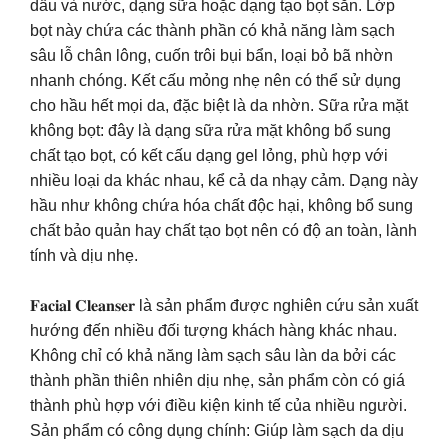
dầu và nước, dạng sữa hoặc dạng tạo bọt sẵn. Lớp
bọt này chứa các thành phần có khả năng làm sạch
sâu lỗ chân lông, cuốn trôi bụi bẩn, loại bỏ bã nhờn
nhanh chóng. Kết cấu mỏng nhẹ nên có thể sử dụng
cho hầu hết mọi da, đặc biệt là da nhờn. Sữa rửa mặt
không bọt: đây là dạng sữa rửa mặt không bổ sung
chất tạo bọt, có kết cấu dạng gel lỏng, phù hợp với
nhiều loại da khác nhau, kể cả da nhạy cảm. Dạng này
hầu như không chứa hóa chất độc hại, không bổ sung
chất bảo quản hay chất tạo bọt nên có độ an toàn, lành
tính và dịu nhẹ.
𝐅𝐚𝐜𝐢𝐚𝐥 𝐂𝐥𝐞𝐚𝐧𝐬𝐞𝐫 là sản phẩm được nghiên cứu sản xuất
hướng đến nhiều đối tượng khách hàng khác nhau.
Không chỉ có khả năng làm sạch sâu làn da bởi các
thành phần thiên nhiên dịu nhẹ, sản phẩm còn có giá
thành phù hợp với điều kiện kinh tế của nhiều người.
Sản phẩm có công dụng chính: Giúp làm sạch da dịu