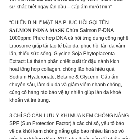
sự khác biệt ngay lần đầu – cấp ẩm mướt mịn”
“CHIẾN BINH” MẶT NẠ PHỤC HỒI GỌI TÊN
𝐒𝐀𝐋𝐌𝐎𝐍 𝐏-𝐃𝐍𝐀 𝐌𝐀𝐒𝐊 Chứa Salmon P-DNA
1000ppm: Phức hợp DNA cá hồi ứng dụng công nghệ
Liposome giúp tái tạo tế bào da, phục hồi làn da xâm
lấn, thiếu sức sống. Glycine Soja Phytoplacenta
Extract: Là thành phần chiết xuất từ đậu nành kích
hoạt tổng hợp collagen, chống lão hoá hiệu quả
Sodium Hyaluronate, Betaine & Glycerin: Cấp ẩm
chuyên sâu, làm dịu da và giảm viêm nhanh chóng,
củng cố hàng rào bảo vệ tự nhiên giúp làn da khoẻ
khoắn và trẻ trung.
3 CHỈ SỐ CẦN LƯU Ý KHI MUA KEM CHỐNG NẮNG
SPF (Sun Protection Factor)là các chỉ số, yếu tố bảo
vệ da khỏi kem chống nắng gấp bao nhiêu lần so với
việc bạn không dùng. SPF phụ thuộc vào rất nhiều yếu