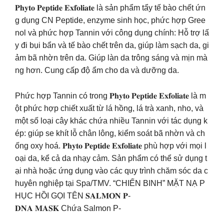
𝐏𝐡𝐲𝐭𝐨 𝐏𝐞𝐩𝐭𝐢𝐝𝐞 𝐄𝐱𝐟𝐨𝐥𝐢𝐚𝐭𝐞 là sản phẩm tẩy tế bào chết ứn
g dụng CN Peptide, enzyme sinh học, phức hợp Gree
nol và phức hợp Tannin với công dụng chính: Hỗ trợ lấ
y đi bụi bẩn và tế bào chết trên da, giúp làm sạch da, gi
ảm bã nhờn trên da. Giúp làn da trông sáng và mịn mà
ng hơn. Cung cấp độ ẩm cho da và dưỡng da.
Phức hợp Tannin có trong 𝐏𝐡𝐲𝐭𝐨 𝐏𝐞𝐩𝐭𝐢𝐝𝐞 𝐄𝐱𝐟𝐨𝐥𝐢𝐚𝐭𝐞 là m
ột phức hợp chiết xuất từ lá hồng, lá trà xanh, nho, và
một số loại cây khác chứa nhiều Tannin với tác dụng k
ép: giúp se khít lỗ chân lông, kiểm soát bã nhờn và ch
ống oxy hoá. 𝐏𝐡𝐲𝐭𝐨 𝐏𝐞𝐩𝐭𝐢𝐝𝐞 𝐄𝐱𝐟𝐨𝐥𝐢𝐚𝐭𝐞 phù hợp với mọi l
oại da, kể cả da nhạy cảm. Sản phẩm có thể sử dụng t
ại nhà hoặc ứng dụng vào các quy trình chăm sóc da c
huyên nghiệp tại Spa/TMV. “CHIẾN BINH” MẶT NẠ P
HỤC HỒI GỌI TÊN 𝐒𝐀𝐋𝐌𝐎𝐍 𝐏-
𝐃𝐍𝐀 𝐌𝐀𝐒𝐊 Chứa Salmon P-