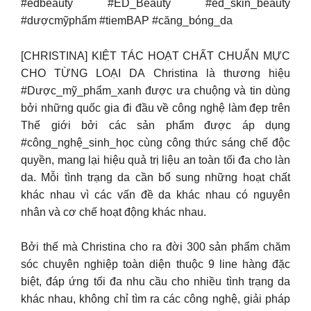
#edbeauty #ED_Beauty #ed_skin_beauty
#dượcmỹphẩm #tiemBAP #căng_bóng_da
[CHRISTINA] KIỆT TÁC HOẠT CHẤT CHUẨN MỰC
CHO TỪNG LOẠI DA Christina là thương hiệu
#Dược_mỹ_phẩm_xanh được ưa chuộng và tin dùng
bởi những quốc gia đi đầu về công nghệ làm đẹp trên
Thế giới bởi các sản phẩm được áp dụng
#công_nghệ_sinh_học cùng công thức sáng chế độc
quyền, mang lại hiệu quả trị liệu an toàn tối đa cho làn
da. Mỗi tình trạng da cần bổ sung những hoạt chất
khác nhau vì các vấn đề da khác nhau có nguyên
nhân và cơ chế hoạt động khác nhau.
Bởi thế mà Christina cho ra đời 300 sản phẩm chăm
sóc chuyên nghiệp toàn diện thuộc 9 line hàng đặc
biệt, đáp ứng tối đa nhu cầu cho nhiều tình trạng da
khác nhau, không chỉ tìm ra các công nghệ, giải pháp