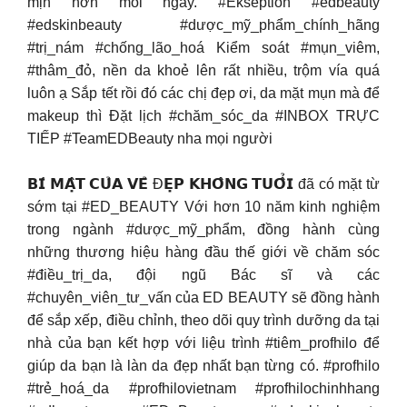
mịn hơn mỗi ngày. #Ekseption #edbeauty
#edskinbeauty #dược_mỹ_phẩm_chính_hãng
#trị_nám #chống_lão_hoá Kiểm soát #mụn_viêm,
#thâm_đỏ, nền da khoẻ lên rất nhiều, trộm vía quá
luôn ạ Sắp tết rồi đó các chị đẹp ơi, da mặt mụn mà để
makeup thì Đặt lịch #chăm_sóc_da #INBOX TRỰC
TIẾP #TeamEDBeauty nha mọi người
𝗕𝗜́ 𝗠𝗔̣̂𝗧 𝗖𝗨̉𝗔 𝗩𝗘̉ Đ𝗘̣𝗣 𝗞𝗛𝗢̂𝗡𝗚 𝗧𝗨𝗢̂̉𝗜 đã có mặt từ
sớm tại #ED_BEAUTY Với hơn 10 năm kinh nghiệm
trong ngành #dược_mỹ_phẩm, đồng hành cùng
những thương hiệu hàng đầu thế giới về chăm sóc
#điều_trị_da, đội ngũ Bác sĩ và các
#chuyên_viên_tư_vấn của ED BEAUTY sẽ đồng hành
để sắp xếp, điều chỉnh, theo dõi quy trình dưỡng da tại
nhà của bạn kết hợp với liệu trình #tiêm_profhilo để
giúp da bạn là làn da đẹp nhất bạn từng có. #profhilo
#trẻ_hoá_da #profhilovietnam #profhilochinhhang