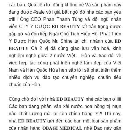
các bạn. Quá tiện lợi đúng không nè Và sản phẩm này
đang được #sale với giá bất ngờ đó nha các bạn yêu
ơiiiii Ông CEO Phan Thanh Tùng và đội ngũ nhân
viên CTY Y DƯỢC 𝐄𝐃 𝐁𝐄𝐀𝐔𝐓𝐘 rất trân trọng được
gặp gỡ và đón tiếp Ngài Chủ Tịch Hiệp Hội Phát Triển
Y Dược Hàn Quốc Mr. Shine tại chi nhánh của 𝐄𝐃
𝐁𝐄𝐀𝐔𝐓𝐘 Cả 2 vị đã cùng giao lưu văn hoá, kinh
nghiệm nghề giữa 2 nước Việt – Hàn và trao đổi về
việc hợp tác cùng phát triển nghề làm đẹp của Việt
Nam và Hàn Quốc Hứa hẹn sắp tới sẽ phát triển thêm
nhiều dịch vụ đào tạo chuyên nghiệp, chuẩn tiêu
chuẩn của Hàn.
Cùng chờ đợi với nhà 𝐄𝐃 𝐁𝐄𝐀𝐔𝐓𝐘 nhé các bạn ơiiiii
Các bạn đang phân vân xài nước hoa hồng trị mụn
nào chất lượng mà lại còn chính hãng ?!?! Thì nay,
nhà 𝐄𝐃 𝐁𝐄𝐀𝐔𝐓𝐘 gửi đến các bạn một loại sản phẩm
của nhãn hàng 𝐎𝐁𝐀𝐆𝐈 𝐌𝐄𝐃𝐈𝐂𝐀𝐋 nhé Dạo này gần