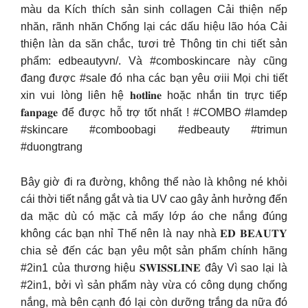
màu da Kích thích sản sinh collagen Cải thiện nếp
nhăn, rãnh nhăn Chống lại các dấu hiệu lão hóa Cải
thiện làn da săn chắc, tươi trẻ Thông tin chi tiết sản
phẩm: edbeautyvn/. Và #comboskincare này cũng
đang được #sale đó nha các bạn yêu ơiii Mọi chi tiết
xin vui lòng liên hệ 𝐡𝐨𝐭𝐥𝐢𝐧𝐞 hoặc nhắn tin trực tiếp
𝐟𝐚𝐧𝐩𝐚𝐠𝐞 để được hỗ trợ tốt nhất ! #COMBO #lamdep
#skincare #comboobagi #edbeauty #trimun
#duongtrang
Bây giờ đi ra đường, không thể nào là không né khỏi
cái thời tiết nắng gắt và tia UV cao gây ảnh hưởng đến
da mặc dù có mặc cả mấy lớp áo che nắng đúng
không các bạn nhỉ Thế nên là nay nhà 𝐄𝐃 𝐁𝐄𝐀𝐔𝐓𝐘
chia sẻ đến các bạn yêu một sản phẩm chính hãng
#2in1 của thương hiệu 𝐒𝐖𝐈𝐒𝐒𝐋𝐈𝐍𝐄 đây Vì sao lại là
#2in1, bởi vì sản phẩm này vừa có công dụng chống
nắng, mà bên cạnh đó lại còn dưỡng trắng da nữa đó