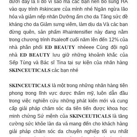
dưới đây là lí do vì sao mà các bạn nên bổ sung HA
vào quy trình #skincare của mình nhé Ngăn ngừa lão
hóa và giảm nếp nhăn Dưỡng ẩm cho da Tăng sức đề
kháng cho da Giảm sưng viêm, làm dịu da Và các bạn
đừng quên, sản phẩm #haintensifier này đang nằm
trong chương trình #saleoff cuối năm lên đến 12% của
nhà phân phối 𝐄𝐃 𝐁𝐄𝐀𝐔𝐓𝐘 nhéeee Cùng đội ngũ
nhà 𝐄𝐃 𝐁𝐄𝐀𝐔𝐓𝐘 lưu giữ những khoảnh khắc của
Sếp Tùng và Bác sĩ Tina tại sự kiện của nhãn hàng
𝐒𝐊𝐈𝐍𝐂𝐄𝐔𝐓𝐈𝐂𝐀𝐋𝐒 các bạn nhé
𝐒𝐊𝐈𝐍𝐂𝐄𝐔𝐓𝐈𝐂𝐀𝐋𝐒 là một trong những nhãn hàng tiên
phong trong lĩnh vực dược thẩm mỹ, luôn dẫn đầu
trong việc nghiên cứu những phát kiến mới và cung
cấp giải pháp chăm sóc da tiên tiến được khoa học
minh chứng Sứ mệnh của 𝐒𝐊𝐈𝐍𝐂𝐄𝐔𝐓𝐈𝐂𝐀𝐋𝐒 là tăng
cường sức khỏe làn da và mang đến cho khách hàng
giải pháp chăm sóc da chuyên nghiệp tối ưu nhất