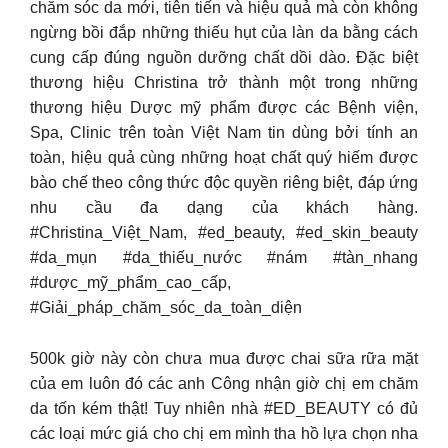
chăm sóc da mới, tiên tiến và hiệu quả mà còn không
ngừng bồi đắp những thiếu hụt của làn da bằng cách
cung cấp đúng nguồn dưỡng chất dồi dào. Đặc biệt
thương hiệu Christina trở thành một trong những
thương hiệu Dược mỹ phẩm được các Bệnh viện,
Spa, Clinic trên toàn Việt Nam tin dùng bởi tính an
toàn, hiệu quả cùng những hoạt chất quý hiếm được
bào chế theo công thức độc quyền riêng biệt, đáp ứng
nhu cầu đa dạng của khách hàng.
#Christina_Việt_Nam, #ed_beauty, #ed_skin_beauty
#da_mụn #da_thiếu_nước #nám #tàn_nhang
#dược_mỹ_phẩm_cao_cấp,
#Giải_pháp_chăm_sóc_da_toàn_diện
500k giờ này còn chưa mua được chai sữa rữa mặt
của em luôn đó các anh Công nhận giờ chị em chăm
da tốn kém thật! Tuy nhiên nhà #ED_BEAUTY có đủ
các loại mức giá cho chị em mình tha hồ lựa chọn nha