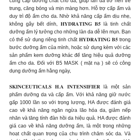
cung cấp dưỡng chất cho da, giúp làn da trở nên trẻ
trung, căng bóng và mịn màng hơn. Hỗ trợ cấp ẩm và
duy trì độ ẩm cho da. Nhờ khả năng cấp ẩm dịu nhẹ,
không gây bết dính, 𝐇𝐘𝐃𝐑𝐀𝐓𝐈𝐍𝐆 𝐁𝟓 là tinh chất
dưỡng ẩm lý tưởng cho những làn da dễ lên mụn. Bạn
có thể sử dụng riêng tinh chất 𝐇𝐘𝐃𝐑𝐀𝐓𝐈𝐍𝐆 𝐁𝟓 trong
bước dưỡng ẩm của mình, hoặc sử dụng kèm với các
sản phẩm kem dưỡng khác để tăng hiệu quả dưỡng
ẩm cho da. Đối với B5 MASK ( mặt nạ ) sẽ có công
dụng dưỡng ẩm hằng ngày,
𝐒𝐊𝐈𝐍𝐂𝐄𝐔𝐓𝐈𝐂𝐀𝐋𝐒 𝐇.𝐀 𝐈𝐍𝐓𝐄𝐍𝐒𝐈𝐅𝐈𝐄𝐑 là một sản
phẩm dưỡng da và cấp ẩm. Với khả năng giữ nước
gấp 1000 lần so với trọng lượng, HA được đánh giá
cao về khả năng ngăn ngừa lão hóa da, giảm nếp
nhăn và tăng tính đàn hồi da hiệu quả. HA được đánh
giá cao về khả năng dưỡng ẩm, là một trong những
hoạt chất quan trọng của chu trình chăm sóc da. Và