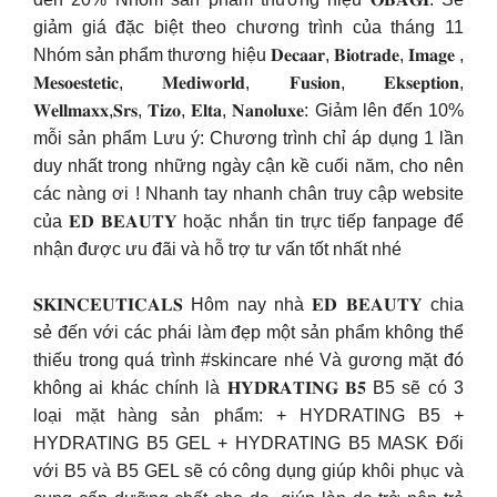
giảm giá đặc biệt theo chương trình của tháng 11
Nhóm sản phẩm thương hiệu 𝐃𝐞𝐜𝐚𝐚𝐫, 𝐁𝐢𝐨𝐭𝐫𝐚𝐝𝐞, 𝐈𝐦𝐚𝐠𝐞 ,
𝐌𝐞𝐬𝐨𝐞𝐬𝐭𝐞𝐭𝐢𝐜, 𝐌𝐞𝐝𝐢𝐰𝐨𝐫𝐥𝐝, 𝐅𝐮𝐬𝐢𝐨𝐧, 𝐄𝐤𝐬𝐞𝐩𝐭𝐢𝐨𝐧,
𝐖𝐞𝐥𝐥𝐦𝐚𝐱𝐱,𝐒𝐫𝐬, 𝐓𝐢𝐳𝐨, 𝐄𝐥𝐭𝐚, 𝐍𝐚𝐧𝐨𝐥𝐮𝐱𝐞: Giảm lên đến 10%
mỗi sản phẩm Lưu ý: Chương trình chỉ áp dụng 1 lần
duy nhất trong những ngày cận kề cuối năm, cho nên
các nàng ơi ! Nhanh tay nhanh chân truy cập website
của 𝐄𝐃 𝐁𝐄𝐀𝐔𝐓𝐘 hoặc nhắn tin trực tiếp fanpage để
nhận được ưu đãi và hỗ trợ tư vấn tốt nhất nhé
𝐒𝐊𝐈𝐍𝐂𝐄𝐔𝐓𝐈𝐂𝐀𝐋𝐒 Hôm nay nhà 𝐄𝐃 𝐁𝐄𝐀𝐔𝐓𝐘 chia
sẻ đến với các phái làm đẹp một sản phẩm không thể
thiếu trong quá trình #skincare nhé Và gương mặt đó
không ai khác chính là 𝐇𝐘𝐃𝐑𝐀𝐓𝐈𝐍𝐆 𝐁𝟓 B5 sẽ có 3
loại mặt hàng sản phẩm: + HYDRATING B5 +
HYDRATING B5 GEL + HYDRATING B5 MASK Đối
với B5 và B5 GEL sẽ có công dụng giúp khôi phục và