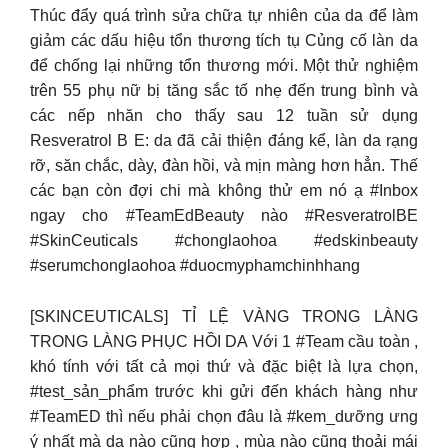
Thúc đẩy quá trình sửa chữa tự nhiên của da để làm
giảm các dấu hiệu tổn thương tích tụ Củng cố làn da
để chống lại những tổn thương mới. Một thử nghiệm
trên 55 phụ nữ bị tăng sắc tố nhẹ đến trung bình và
các nếp nhăn cho thấy sau 12 tuần sử dụng
Resveratrol B E: da đã cải thiện đáng kể, làn da rạng
rỡ, săn chắc, dày, đàn hồi, và mịn màng hơn hẳn. Thế
các bạn còn đợi chi mà không thử em nó ạ #Inbox
ngay cho #TeamEdBeauty nào #ResveratrolBE
#SkinCeuticals #chonglaohoa #edskinbeauty
#serumchonglaohoa #duocmyphamchinhhang
[SKINCEUTICALS] TỈ LỆ VÀNG TRONG LÀNG
TRONG LÀNG PHỤC HỒI DA Với 1 #Team cầu toàn ,
khó tính với tất cả mọi thứ và đặc biệt là lựa chọn,
#test_sản_phẩm trước khi gửi đến khách hàng như
#TeamED thì nếu phải chọn đâu là #kem_dưỡng ưng
ý nhất mà da nào cũng hợp , mùa nào cũng thoải mái