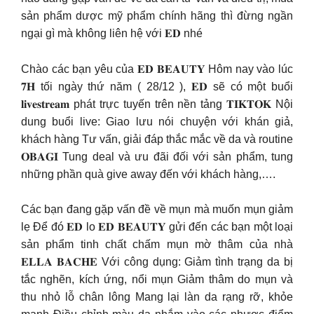
sản phẩm dược mỹ phẩm chính hãng thì đừng ngần
ngại gì mà không liên hệ với 𝐄𝐃 nhé
Chào các bạn yêu của 𝐄𝐃 𝐁𝐄𝐀𝐔𝐓𝐘 Hôm nay vào lúc
𝟕𝐇 tối ngày thứ năm ( 28/12 ), 𝐄𝐃 sẽ có một buổi
𝐥𝐢𝐯𝐞𝐬𝐭𝐫𝐞𝐚𝐦 phát trực tuyến trên nền tảng 𝐓𝐈𝐊𝐓𝐎𝐊 Nội
dung buổi live: Giao lưu nói chuyện với khán giả,
khách hàng Tư vấn, giải đáp thắc mắc về da và routine
𝐎𝐁𝐀𝐆𝐈 Tung deal và ưu đãi đối với sản phẩm, tung
những phần quà give away đến với khách hàng,….
Các bạn đang gặp vấn đề về mụn mà muốn mụn giảm
lẹ Để đó 𝐄𝐃 lo 𝐄𝐃 𝐁𝐄𝐀𝐔𝐓𝐘 gửi đến các bạn một loại
sản phẩm tinh chất chấm mụn mờ thâm của nhà
𝐄𝐋𝐋𝐀 𝐁𝐀𝐂𝐇𝐄 Với công dụng: Giảm tình trạng da bị
tắc nghẽn, kích ứng, nổi mụn Giảm thâm do mụn và
thu nhỏ lỗ chân lông Mang lại làn da rạng rỡ, khỏe