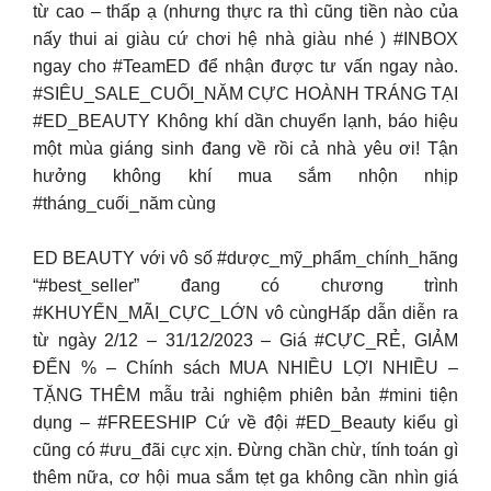
từ cao – thấp ạ (nhưng thực ra thì cũng tiền nào của
nấy thui ai giàu cứ chơi hệ nhà giàu nhé ) #INBOX
ngay cho #TeamED để nhận được tư vấn ngay nào.
#SIÊU_SALE_CUỐI_NĂM CỰC HOÀNH TRÁNG TẠI
#ED_BEAUTY Không khí dần chuyển lạnh, báo hiệu
một mùa giáng sinh đang về rồi cả nhà yêu ơi! Tận
hưởng không khí mua sắm nhộn nhịp
#tháng_cuối_năm cùng
ED BEAUTY với vô số #dược_mỹ_phẩm_chính_hãng
“#best_seller” đang có chương trình
#KHUYẾN_MÃI_CỰC_LỚN vô cùngHấp dẫn diễn ra
từ ngày 2/12 – 31/12/2023 – Giá #CỰC_RẺ, GIẢM
ĐẾN % – Chính sách MUA NHIỀU LỢI NHIỀU –
TẶNG THÊM mẫu trải nghiệm phiên bản #mini tiện
dụng – #FREESHIP Cứ về đội #ED_Beauty kiểu gì
cũng có #ưu_đãi cực xịn. Đừng chần chừ, tính toán gì
thêm nữa, cơ hội mua sắm tẹt ga không cần nhìn giá