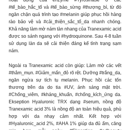
#tế_bào_hắc_tố và #tế_bào_sừng #thượng_bì, từ đó
ngăn chặn quá trình tạo #melanin giúp phục hồi hàng
rào bảo vệ và #cải_thiện_sắc_tố_da nhanh chóng.
Khả năng làm mờ nám tàn nhang của Tranexamic acid
được so sánh ngang với #hydroquinone. Sau 4-8 tuần
sử dụng làn da sẽ cải thiện đáng kể tình trạng sạm
nám.
Ngoài ra Tranexamic acid còn giúp: Làm mờ các vết
#thâm_mụn. #Giảm_mẩn_đỏ rõ rệt. Dưỡng #trắng_da,
ngăn ngừa sự tích tụ melanin. Phục hồi các tổn
thương trên da do tia #UV, ánh sáng mặt trời.
#Chống_viêm, #kháng_khuẩn, #chống_kích_ứng da.
Ekseption Hyaluronic TRX dạng #serum, nồng độ
Tranexamic acid 3% là nồng độ an toàn hiệu quả, phù
hợp với da nhạy cảm nhất. Kết hợp với
#Hyaluronic_acid 2%, #AHA 1% giúp da đủ ẩm, căng