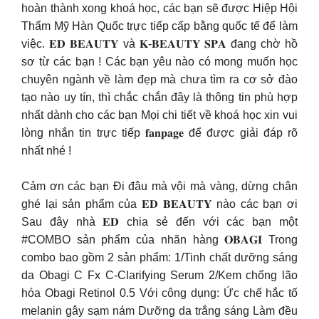
hoàn thành xong khoá học, các bạn sẽ được Hiệp Hội
Thẩm Mỹ Hàn Quốc trực tiếp cấp bằng quốc tế để làm
việc. 𝐄𝐃 𝐁𝐄𝐀𝐔𝐓𝐘 và 𝐊-𝐁𝐄𝐀𝐔𝐓𝐘 𝐒𝐏𝐀 đang chờ hồ
sơ từ các bạn ! Các bạn yêu nào có mong muốn học
chuyên ngành về làm đẹp mà chưa tìm ra cơ sở đào
tạo nào uy tín, thì chắc chắn đây là thông tin phù hợp
nhất dành cho các bạn Mọi chi tiết về khoá học xin vui
lòng nhắn tin trực tiếp 𝐟𝐚𝐧𝐩𝐚𝐠𝐞 để được giải đáp rõ
nhất nhé !
Cảm ơn các bạn Đi đâu mà vội mà vàng, dừng chân
ghé lại sản phẩm của 𝐄𝐃 𝐁𝐄𝐀𝐔𝐓𝐘 nào các bạn ơi
Sau đây nhà 𝐄𝐃 chia sẻ đến với các bạn một
#COMBO sản phẩm của nhãn hàng 𝐎𝐁𝐀𝐆𝐈 Trong
combo bao gồm 2 sản phẩm: 1/Tinh chất dưỡng sáng
da Obagi C Fx C-Clarifying Serum 2/Kem chống lão
hóa Obagi Retinol 0.5 Với công dụng: Ức chế hắc tố
melanin gây sạm nám Dưỡng da trắng sáng Làm đều