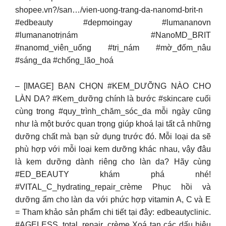
shopee.vn?/san…/vien-uong-trang-da-nanomd-brit-n
#edbeauty #depmoingay #lumananovn
#lumananotrịnám #NanoMD_BRIT
#nanomd_viên_uống #trị_nám #mờ_đốm_nâu
#sáng_da #chống_lão_hoá
– [IMAGE] BẠN CHỌN #KEM_DƯỠNG NÀO CHO
LÀN DA? #Kem_dưỡng chính là bước #skincare cuối
cùng trong #quy_trình_chăm_sóc_da mỗi ngày cũng
như là một bước quan trọng giúp khoá lại tất cả những
dưỡng chất mà bạn sử dụng trước đó. Mỗi loại da sẽ
phù hợp với mỗi loại kem dưỡng khác nhau, vậy đâu
là kem dưỡng dành riêng cho làn da? Hãy cùng
#ED_BEAUTY khám phá nhé!
#VITAL_C_hydrating_repair_crème Phục hồi và
dưỡng ẩm cho làn da với phức hợp vitamin A, C và E
= Tham khảo sản phẩm chi tiết tại đây: edbeautyclinic.
#AGELESS_total_repair_crème Xoá tan các dấu hiệu