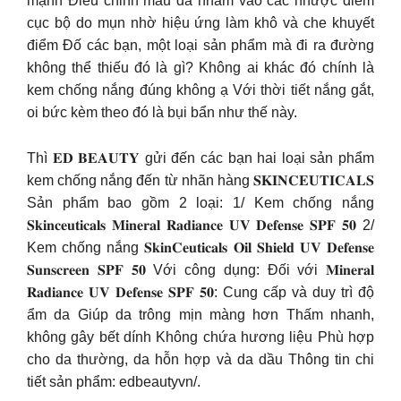
mạnh Điều chỉnh màu da nhắm vào các nhược điểm
cục bộ do mụn nhờ hiệu ứng làm khô và che khuyết
điểm Đố các bạn, một loại sản phẩm mà đi ra đường
không thể thiếu đó là gì? Không ai khác đó chính là
kem chống nắng đúng không ạ Với thời tiết nắng gắt,
oi bức kèm theo đó là bụi bẩn như thế này.
Thì 𝐄𝐃 𝐁𝐄𝐀𝐔𝐓𝐘 gửi đến các bạn hai loại sản phẩm
kem chống nắng đến từ nhãn hàng 𝐒𝐊𝐈𝐍𝐂𝐄𝐔𝐓𝐈𝐂𝐀𝐋𝐒
Sản phẩm bao gồm 2 loại: 1/ Kem chống nắng
𝐒𝐤𝐢𝐧𝐜𝐞𝐮𝐭𝐢𝐜𝐚𝐥𝐬 𝐌𝐢𝐧𝐞𝐫𝐚𝐥 𝐑𝐚𝐝𝐢𝐚𝐧𝐜𝐞 𝐔𝐕 𝐃𝐞𝐟𝐞𝐧𝐬𝐞 𝐒𝐏𝐅 𝟓𝟎 2/
Kem chống nắng 𝐒𝐤𝐢𝐧𝐂𝐞𝐮𝐭𝐢𝐜𝐚𝐥𝐬 𝐎𝐢𝐥 𝐒𝐡𝐢𝐞𝐥𝐝 𝐔𝐕 𝐃𝐞𝐟𝐞𝐧𝐬𝐞
𝐒𝐮𝐧𝐬𝐜𝐫𝐞𝐞𝐧 𝐒𝐏𝐅 𝟓𝟎 Với công dụng: Đối với 𝐌𝐢𝐧𝐞𝐫𝐚𝐥
𝐑𝐚𝐝𝐢𝐚𝐧𝐜𝐞 𝐔𝐕 𝐃𝐞𝐟𝐞𝐧𝐬𝐞 𝐒𝐏𝐅 𝟓𝟎: Cung cấp và duy trì độ
ẩm da Giúp da trông mịn màng hơn Thấm nhanh,
không gây bết dính Không chứa hương liệu Phù hợp
cho da thường, da hỗn hợp và da dầu Thông tin chi
tiết sản phẩm: edbeautyvn/.