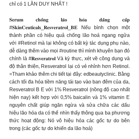
chỉ có 1 LẦN DUY NHẤT !
𝐒𝐞𝐫𝐮𝐦 𝐜𝐡𝐨̂́𝐧𝐠 𝐥𝐚̃𝐨 𝐡𝐨́𝐚 𝐝𝐚̆̉𝐧𝐠 𝐜𝐚̂́𝐩
#𝐒𝐤𝐢𝐧𝐂𝐞𝐮𝐭𝐢𝐜𝐚𝐥𝐬_𝐑𝐞𝐬𝐯𝐞𝐫𝐚𝐭𝐫𝐨𝐥_𝐁𝐄 Nếu bình chọn một
thành phần có hiệu quả chống lão hoá ngang ngửa
với #Retinol mà lại không có bất kỳ tác dụng phụ nào,
dễ dàng thêm vào mọi #routine thì mình khuyên bạn đó
chính là #𝐑𝐞𝐬𝐯𝐞𝐫𝐚𝐭𝐫𝐨𝐥 Và kỳ thực, xét về công dụng và
độ thân thiện, Resveratrol lại có vẻ nhỉnh hơn Retinol.
=Tham khảo thêm chi tiết tại đây: edbeautyclinic. Bằng
cách tối đa hóa tiềm năng tái tạo vào ban đêm của da,
Resveratrol B E với 1% Resveratrol (nồng độ cao nhất
hiện nay) kết hợp với 0,5% baicalin và 1% vitamin E
nguyên chất giúp ngăn ngừa và sửa chữa các dấu
hiệu lão hóa da có thể nhìn thấy thông qua ba phương
thức hoạt động: Nó vô hiệu hóa các gốc tự do bên
trong (các gốc tự do khiến da lão hoá)