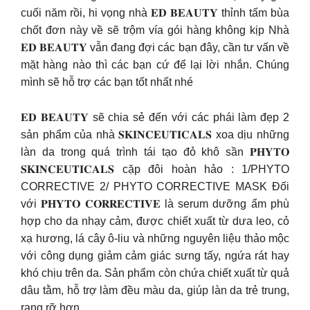
cuối năm rồi, hi vọng nhà 𝐄𝐃 𝐁𝐄𝐀𝐔𝐓𝐘 thỉnh tấm bùa
chốt đơn này về sẽ trộm vía gói hàng không kịp Nhà
𝐄𝐃 𝐁𝐄𝐀𝐔𝐓𝐘 vẫn đang đợi các bạn đây, cần tư vấn về
mặt hàng nào thì các bạn cứ để lại lời nhắn. Chúng
mình sẽ hỗ trợ các bạn tốt nhất nhé
𝐄𝐃 𝐁𝐄𝐀𝐔𝐓𝐘 sẽ chia sẻ đến với các phái làm đẹp 2
sản phẩm của nhà 𝐒𝐊𝐈𝐍𝐂𝐄𝐔𝐓𝐈𝐂𝐀𝐋𝐒 xoa dịu những
làn da trong quá trình tái tạo đỏ khô sần 𝐏𝐇𝐘𝐓𝐎
𝐒𝐊𝐈𝐍𝐂𝐄𝐔𝐓𝐈𝐂𝐀𝐋𝐒 cặp đôi hoàn hảo : 1/PHYTO
CORRECTIVE 2/ PHYTO CORRECTIVE MASK Đối
với 𝐏𝐇𝐘𝐓𝐎 𝐂𝐎𝐑𝐑𝐄𝐂𝐓𝐈𝐕𝐄 là serum dưỡng ẩm phù
hợp cho da nhạy cảm, được chiết xuất từ dưa leo, cỏ
xạ hương, lá cây ô-liu và những nguyên liệu thảo mộc
với công dụng giảm cảm giác sưng tấy, ngứa rát hay
khó chịu trên da. Sản phẩm còn chứa chiết xuất từ quả
dâu tằm, hỗ trợ làm đều màu da, giúp làn da trẻ trung,
rạng rỡ hơn.