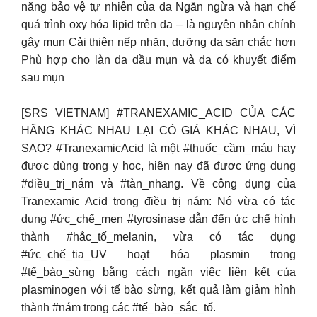
năng bảo vệ tự nhiên của da Ngăn ngừa và hạn chế
quá trình oxy hóa lipid trên da – là nguyên nhân chính
gây mụn Cải thiện nếp nhăn, dưỡng da săn chắc hơn
Phù hợp cho làn da dầu mụn và da có khuyết điểm
sau mụn
[SRS VIETNAM] #TRANEXAMIC_ACID CỦA CÁC
HÃNG KHÁC NHAU LẠI CÓ GIÁ KHÁC NHAU, VÌ
SAO? #TranexamicAcid là một #thuốc_cầm_máu hay
được dùng trong y học, hiện nay đã được ứng dụng
#điều_trị_nám và #tàn_nhang. Về công dụng của
Tranexamic Acid trong điều trị nám: Nó vừa có tác
dụng #ức_chế_men #tyrosinase dẫn đến ức chế hình
thành #hắc_tố_melanin, vừa có tác dụng
#ức_chế_tia_UV hoạt hóa plasmin trong
#tế_bào_sừng bằng cách ngăn việc liên kết của
plasminogen với tế bào sừng, kết quả làm giảm hình
thành #nám trong các #tế_bào_sắc_tố.