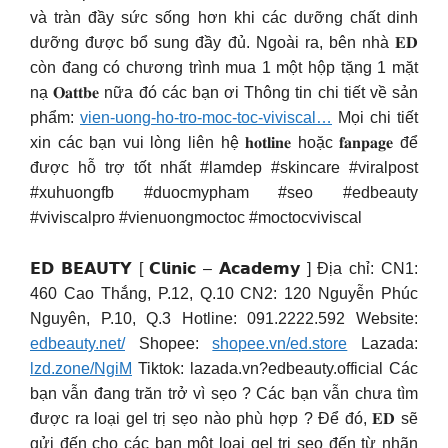
và tràn đầy sức sống hơn khi các dưỡng chất dinh
dưỡng được bổ sung đầy đủ. Ngoài ra, bên nhà 𝐄𝐃
còn đang có chương trình mua 1 một hộp tặng 1 mặt
nạ 𝐎𝐚𝐭𝐭𝐛𝐞 nữa đó các bạn ơi Thông tin chi tiết về sản
phẩm:
vien-uong-ho-tro-moc-toc-viviscal…
Mọi chi tiết
xin các bạn vui lòng liên hệ 𝐡𝐨𝐭𝐥𝐢𝐧𝐞 hoặc 𝐟𝐚𝐧𝐩𝐚𝐠𝐞 để
được hỗ trợ tốt nhất #lamdep #skincare #viralpost
#xuhuongfb #duocmypham #seo #edbeauty
#viviscalpro #vienuongmoctoc #moctocviviscal
𝗘𝗗 𝗕𝗘𝗔𝗨𝗧𝗬 [ 𝗖𝗹𝗶𝗻𝗶𝗰 – 𝗔𝗰𝗮𝗱𝗲𝗺𝘆 ] Địa chỉ: CN1:
460 Cao Thắng, P.12, Q.10 CN2: 120 Nguyễn Phúc
Nguyên, P.10, Q.3 Hotline: 091.2222.592 Website:
edbeauty.net/
Shopee:
shopee.vn/ed.store
Lazada:
lzd.zone/NgiM
Tiktok: lazada.vn?edbeauty.official Các
bạn vẫn đang trăn trở vì sẹo ? Các bạn vẫn chưa tìm
được ra loại gel trị sẹo nào phù hợp ? Để đó, 𝐄𝐃 sẽ
gửi đến cho các bạn một loại gel trị sẹo đến từ nhãn