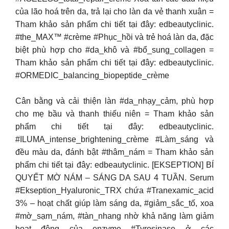
của lão hoá trên da, trả lại cho làn da vẻ thanh xuân =
Tham khảo sản phẩm chi tiết tại đây: edbeautyclinic.
#the_MAX™ #crème #Phục_hồi và trẻ hoá làn da, đặc
biệt phù hợp cho #da_khô và #bổ_sung_collagen =
Tham khảo sản phẩm chi tiết tại đây: edbeautyclinic.
#ORMEDIC_balancing_biopeptide_crème
Cân bằng và cải thiện làn #da_nhạy_cảm, phù hợp
cho mẹ bầu và thanh thiếu niên = Tham khảo sản
phẩm chi tiết tại đây: edbeautyclinic.
#ILUMA_intense_brightening_crème #Làm_sáng và
đều màu da, đánh bật #thâm_nám = Tham khảo sản
phẩm chi tiết tại đây: edbeautyclinic. [EKSEPTION] BÍ
QUYẾT MỜ NÁM – SÁNG DA SAU 4 TUẦN. Serum
#Ekseption_Hyaluronic_TRX chứa #Tranexamic_acid
3% – hoạt chất giúp làm sáng da, #giảm_sắc_tố, xoa
#mờ_sạm_nám, #tàn_nhang nhờ khả năng làm giảm
hoạt động của enzyme #Tyrosinase ở các