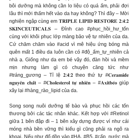
bôi dưỡng mà không cần lo liệu có quá ẩm, phải đợi
lâu thì mới thấm hết vào da hay không? Thì đây – Mời
nghiện ngập cùng em 𝐓𝐑𝐈𝐏𝐋𝐄 𝐋𝐈𝐏𝐈𝐃 𝐑𝐄𝐒𝐓𝐎𝐑𝐄 𝟐:𝟒:𝟐
𝐒𝐊𝐈𝐍𝐂𝐄𝐔𝐓𝐈𝐂𝐀𝐋𝐒 – Đỉnh cao #phục_hồi_hư_tổn
cùng với khôi phục lớp màng bảo vệ tự nhiên của da.
Cứ chăm chăm vào #acid vì mê hiệu ứng bóng mà
quên mất 1 điều da luôn cần có #độ_ẩm_tự_nhiên cả
nhà ạ. Giống như da em bé vậy đó, đàn hồi và mềm
mịn nhưng làm gì có chuyện căng tức như
#tráng_gương – Tỉ lệ 𝟐:𝟒:𝟐 theo thứ tự #𝐂𝐞𝐫𝐚𝐦𝐢𝐝𝐞
𝐧𝐠𝐮𝐲𝐞̂𝐧 𝐜𝐡𝐚̂́𝐭 – #𝐂𝐡𝐨𝐥𝐞𝐬𝐭𝐞𝐫𝐨𝐥 𝐭𝐮̛̣ 𝐧𝐡𝐢𝐞̂𝐧 – #𝐀𝐱𝐢𝐭𝐛𝐞́𝐨 giúp
xây lại #hàng_rào_lipid của da.
Song song nuôi dưỡng tế bào và phục hồi các tổn
thương bởi các tác nhân khác. Kết hợp với #Retinol
giữa 1 bên đập đi – 1 bên xây dựng được ví như cái
móng nhà bền vững thì kiểu gì cũng phải ra ngô ra
khoai. Nếu như đổ dồn vào #HA, #B5, #cấp_nước mà