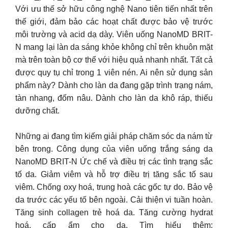
Với ưu thế sở hữu công nghệ Nano tiên tiến nhất trên
thế giới, đảm bảo các hoạt chất được bảo vệ trước
môi trường và acid dạ dày. Viên uống NanoMD BRIT-
N mang lại làn da sáng khỏe không chỉ trên khuôn mặt
mà trên toàn bộ cơ thể với hiệu quả nhanh nhất. Tất cả
được quy tụ chỉ trong 1 viên nén. Ai nên sử dụng sản
phẩm này? Dành cho làn da đang gặp trình trạng nám,
tàn nhang, đốm nâu. Dành cho làn da khô ráp, thiếu
dưỡng chất.
Những ai đang tìm kiếm giải pháp chăm sóc da nám từ
bên trong. Công dụng của viên uống trắng sáng da
NanoMD BRIT-N Ức chế và điều trị các tình trạng sắc
tố da. Giảm viêm và hỗ trợ điều trị tăng sắc tố sau
viêm. Chống oxy hoá, trung hoà các gốc tự do. Bảo vệ
da trước các yếu tố bên ngoài. Cải thiện vi tuần hoàn.
Tăng sinh collagen trẻ hoá da. Tăng cường hydrat
hoá, cấp ẩm cho da. Tìm hiểu thêm: