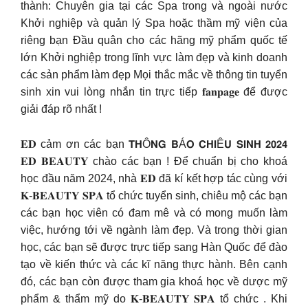
thành: Chuyên gia tại các Spa trong và ngoài nước
Khởi nghiệp và quản lý Spa hoặc thầm mỹ viện của
riêng bạn Đầu quân cho các hãng mỹ phẩm quốc tế
lớn Khởi nghiệp trong lĩnh vực làm đẹp và kinh doanh
các sản phẩm làm đẹp Mọi thắc mắc về thông tin tuyển
sinh xin vui lòng nhắn tin trực tiếp 𝐟𝐚𝐧𝐩𝐚𝐠𝐞 để được
giải đáp rõ nhất !
𝐄𝐃 cảm ơn các bạn 𝗧𝗛Ô𝗡𝗚 𝗕Á𝗢 𝗖𝗛𝗜Ê𝗨 𝗦𝗜𝗡𝗛 𝟮𝟬𝟮𝟰
𝐄𝐃 𝐁𝐄𝐀𝐔𝐓𝐘 chào các bạn ! Để chuẩn bị cho khoá
học đầu năm 2024, nhà 𝐄𝐃 đã kí kết hợp tác cùng với
𝐊-𝐁𝐄𝐀𝐔𝐓𝐘 𝐒𝐏𝐀 tổ chức tuyển sinh, chiêu mộ các bạn
các bạn học viên có đam mê và có mong muốn làm
việc, hướng tới về ngành làm đẹp. Và trong thời gian
học, các bạn sẽ được trực tiếp sang Hàn Quốc để đào
tạo về kiến thức và các kĩ năng thực hành. Bên cạnh
đó, các bạn còn được tham gia khoá học về dược mỹ
phẩm & thẩm mỹ do 𝐊-𝐁𝐄𝐀𝐔𝐓𝐘 𝐒𝐏𝐀 tổ chức . Khi