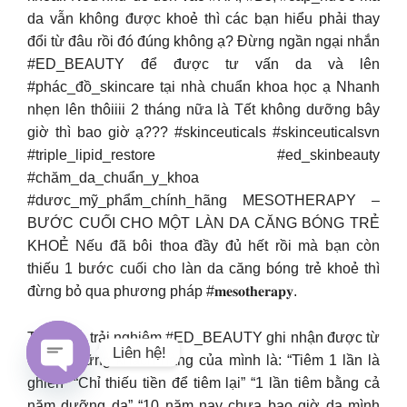
da vẫn không được khoẻ thì các bạn hiểu phải thay
đổi từ đâu rồi đó đúng không ạ? Đừng ngần ngại nhắn
#ED_BEAUTY để được tư vấn da và lên
#phác_đồ_skincare tại nhà chuẩn khoa học ạ Nhanh
nhẹn lên thôiiii 2 tháng nữa là Tết không dưỡng bây
giờ thì bao giờ ạ??? #skinceuticals #skinceuticalsvn
#triple_lipid_restore #ed_skinbeauty
#chăm_da_chuẩn_y_khoa
#dươc_mỹ_phẩm_chính_hãng MESOTHERAPY –
BƯỚC CUỐI CHO MỘT LÀN DA CĂNG BÓNG TRẺ
KHOẺ Nếu đã bôi thoa đầy đủ hết rồi mà bạn còn
thiếu 1 bước cuối cho làn da căng bóng trẻ khoẻ thì
đừng bỏ qua phương pháp #𝐦𝐞𝐬𝐨𝐭𝐡𝐞𝐫𝐚𝐩𝐲.
Thật vậy, trải nghiệm #ED_BEAUTY ghi nhận được từ
Liên hệ!
chính những khách hàng của mình là: “Tiêm 1 lần là
ghiền” “Chỉ thiếu tiền để tiêm lại” “1 lần tiêm bằng cả
Open
năm dưỡng da” “10 năm nay chưa bao giờ da mình