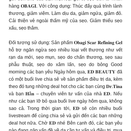
hàng 𝐎𝐁𝐀𝐆𝐈. Với công dụng: Thúc đẩy quá trình lành
thương, giảm viêm. Làm dịu da, giảm ngứa, giảm đỏ.
Cải thiện vẻ ngoài thẩm mỹ của sẹo. Giảm thiểu sẹo
xấu, sẹo thâm.
Đối tượng sử dụng: Sản phẩm 𝐎𝐛𝐚𝐠𝐢 𝐒𝐜𝐚𝐫 𝐑𝐞𝐟𝐢𝐧𝐢𝐧𝐠 𝐆𝐞𝐥
hỗ trợ ngăn ngừa sẹo nhiều loại vết thương như vết
rạn da mới, sẹo mụn, sẹo do chấn thương, sẹo sau
phẫu thuật, sẹo do xâm lấn, sẹo do bỏng Good
morning các bạn yêu Ngày hôm qua, 𝐄𝐃 𝐁𝐄𝐀𝐔𝐓𝐘 đã
có một buổi live chia sẻ về sản phẩm điều trị da, kèm
theo đó tung những deal hot cho các bạn cùng 𝐃𝐫.𝐓𝐢𝐧𝐚
và bạn 𝐇â𝐧 – chuyên viên tư vấn của nhà 𝐄𝐃. Nếu
như các bạn lỡ bỏ qua buổi live ngày hôm qua, không
sao cả. Trong thời gian tới, 𝐄𝐃 sẽ còn nhiều buổi
livestream để cùng chia sẻ và gửi đến các bạn những
deal hot nữa. Chờ 𝐄𝐃 nhé Bên cạnh đó, các bạn yêu
nào đang gặp vấn đề về da cần tư vấn và điều trị, mua