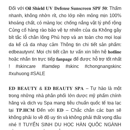
Đối với 𝐎𝐢𝐥 𝐒𝐡𝐢𝐞𝐥𝐝 𝐔𝐕 𝐃𝐞𝐟𝐞𝐧𝐬𝐞 𝐒𝐮𝐧𝐬𝐜𝐫𝐞𝐞𝐧 𝐒𝐏𝐅 𝟓𝟎: Thấm
nhanh, không nhờn rít, cho lớp nền mỏng mịn 100%
khoáng chất, có màng lọc chống nắng vật lý phổ rộng
Củng cố hàng rào bảo vệ tự nhiên của da Không gây
bít tắc lỗ chân lông Phù hợp và an toàn cho mọi loại
da kể cả da nhạy cảm Thông tin chi tiết sản phẩm:
edbeautyvn/. Mọi chi tiết cần tư vấn xin liên hệ 𝐡𝐨𝐭𝐥𝐢𝐧𝐞
hoặc nhắn tin trực tiếp 𝐟𝐚𝐧𝐩𝐚𝐠𝐞 để được hỗ trợ tốt nhất
! #skincare #lamdep #skinc #chongnangskinc
#xuhuong #SALE
𝐄𝐃 𝐁𝐄𝐀𝐔𝐓𝐘 & 𝐄𝐃 𝐁𝐄𝐀𝐔𝐓𝐘 𝐒𝐏𝐀 – Tự hào là một
trong những nhà phân phối lớn dược mỹ phẩm chính
hãng và dịch vụ Spa mang tiêu chuẩn quốc tế toạ lạc
tại 𝐓𝐏.𝐇𝐂𝐌 Đến với 𝐄𝐃 – Chắc chắn các bạn sẽ
không phải lo về độ uy tín và không phải thất vọng đâu
nhé !! TUYỂN SINH DU HỌC HÀN QUỐC NGÀNH