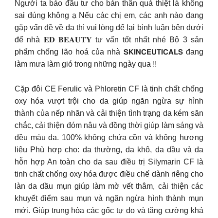
Người ta bảo đầu tư cho bản thân quả thiệt là không
sai đúng không ạ Nếu các chị em, các anh nào đang
gặp vấn đề về da thì vui lòng để lại bình luận bên dưới
để nhà 𝐄𝐃 𝐁𝐄𝐀𝐔𝐓𝐘 tư vấn tốt nhất nhé Bộ 3 sản
phẩm chống lão hoá của nhà 𝗦𝗞𝗜𝗡𝗖𝗘𝗨𝗧𝗜𝗖𝗔𝗟𝗦 đang
làm mưa làm gió trong những ngày qua !!
Cặp đôi CE Ferulic và Phloretin CF là tinh chất chống
oxy hóa vượt trội cho da giúp ngăn ngừa sự hình
thành của nếp nhăn và cải thiện tình trạng da kém săn
chắc, cải thiện đóm nâu và đồng thời giúp làm sáng và
đều màu da. 100% không chứa cồn và không hương
liệu Phù hợp cho: da thường, da khô, da dầu và da
hỗn hợp An toàn cho da sau điều trị Silymarin CF là
tinh chất chống oxy hóa được điều chế dành riêng cho
làn da dầu mụn giúp làm mờ vết thâm, cải thiện các
khuyết điểm sau mụn và ngăn ngừa hình thành mụn
mới. Giúp trung hòa các gốc tự do và tăng cường khả