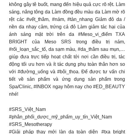
không gây tê buốt, mang đến hiệu quả cực rõ rệt. Làm
sáng, nâng tông da Làm đồng đều màu da Làm mờ rõ
rệt các #vết_thâm, #nám, #tàn_nhang Giảm đỏ da /
nền da nhạy cảm, trứng cá đỏ Làm giảm tác hại của
ánh sáng mặt trời trên da #Meso_vi_điểm TXA
BRIGHT của Meso SRS trong điều trị nám,
#rối_loạn_sắc_tố, da sạm màu, #da_thâm sau mụn,…
giúp đưa trực tiếp hoạt chất tới nơi cần điều trị, tác
động tối ưu hơn và ít tác dụng phụ toàn thân hơn so
với #đường_uống và #bôi_thoa. Để được tư vấn chi
tiết về sản phẩm và ứng dụng sản phẩm trong
Spa/Clinic, #INBOX ngay hôm nay cho #ED_BEAUTY
nhé!
#SRS_Việt_Nam
#phân_phối_dược_mỹ_phẩm_uy_tín_Việt_Nam
#SRS_Mesotherapy
#Giải_pháp_thay_mới_làn_da_toàn_diện #txa_bright