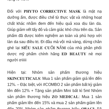
Đối với 𝐏𝐇𝐘𝐓𝐎 𝐂𝐎𝐑𝐑𝐄𝐂𝐓𝐈𝐕𝐄 𝐌𝐀𝐒𝐊 là mặt nạ
dưỡng ẩm, được điều chế từ thực vật và những hoạt
chất khác nhằm đem đến hiệu quả xoa dịu làn da.
Giúp giảm vết tấy đỏ và cảm giác khó chịu trên da​. Sản
phẩm đã được kiểm nghiệm an toàn và phù hợp với
làn da sau điều trị.​ Đi đâu mà vội mà vàng, dừng chân
ghé lại 𝐒𝐈Ê𝐔 𝐒𝐀𝐋𝐄 𝐂𝐔Ố𝐈 𝐍Ă𝐌 của nhà phân phối
dược mỹ phẩm chính hãng 𝐄𝐃 𝐁𝐄𝐀𝐔𝐓𝐘 nè mọi
người ơiiiii
Hiện tại: Nhóm sản phẩm thương hiệu
𝐒𝐊𝐈𝐍𝐂𝐄𝐔𝐓𝐈𝐂𝐀𝐋𝐒: Mua 1 sản phẩm giảm giá lên đến
12%. – Đặc biệt, với #COMBO 2 sản phẩm bất kỳ giảm
lên đến 12% + Tặng sản phẩm Mini bất kì 5ml Nhóm
sản phẩm thương hiệu 𝐙𝐎 𝐌𝐄𝐃𝐈𝐂𝐀𝐋: Mua 1 sản
phẩm giảm lên đến 15% và mua 2 sản phẩm giảm lên
đến 20% Nhóm sản phẩm thương hiệu 𝐎𝐁𝐀𝐆𝐈: Sẽ