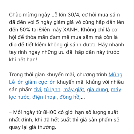
Chào mừng ngày Lễ lớn 30/4, cơ hội mua sắm
đã đến với 5 ngày giảm giá vô cùng hấp dẫn lên
đến 50% tại Điện máy XANH. Không chỉ là cơ
hội để thỏa mãn đam mê mua sắm mà còn là
dịp để tiết kiệm không gì sánh được. Hãy nhanh
tay rinh ngay những ưu đãi hấp dẫn này trước
khi hết hạn!
Trong thời gian khuyến mãi, chương trình
Mừng
Lễ lớn giảm cực lớn
khuyến mãi khủng với nhiều
sản phẩm
tivi
,
tủ lạnh
,
máy giặt
,
gia dụng
,
máy
lọc nước
,
điện thoại
,
đồng hồ
,…
– Mỗi ngày từ 8H00 có giới hạn số lượng suất
nhất định, khi đã hết suất thì giá sản phẩm sẽ
quay lại giá thường.