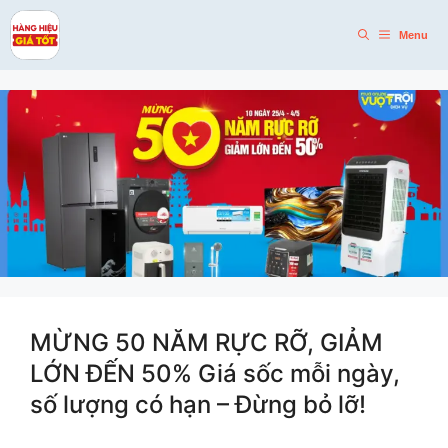
Skip
to
Menu
content
MỪNG 50 NĂM RỰC RỠ, GIẢM
LỚN ĐẾN 50% Giá sốc mỗi ngày,
số lượng có hạn – Đừng bỏ lỡ!