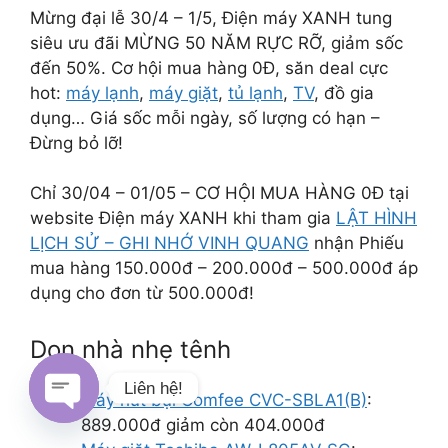
Mừng đại lễ 30/4 – 1/5, Điện máy XANH tung
siêu ưu đãi MỪNG 50 NĂM RỰC RỠ, giảm sốc
đến 50%. Cơ hội mua hàng 0Đ, săn deal cực
hot:
máy lạnh
,
máy giặt
,
tủ lạnh
,
TV
, đồ gia
dụng… Giá sốc mỗi ngày, số lượng có hạn –
Đừng bỏ lỡ!
Chỉ 30/04 – 01/05 – CƠ HỘI MUA HÀNG 0Đ tại
website Điện máy XANH khi tham gia
LẬT HÌNH
LỊCH SỬ – GHI NHỚ VINH QUANG
nhận Phiếu
mua hàng 150.000đ – 200.000đ – 500.000đ áp
dụng cho đơn từ 500.000đ!
Dọn nhà nhẹ tênh
Liên hệ!
Máy hút bụi Comfee CVC-SBLA1(B)
:
889.000đ giảm còn 404.000đ
Open