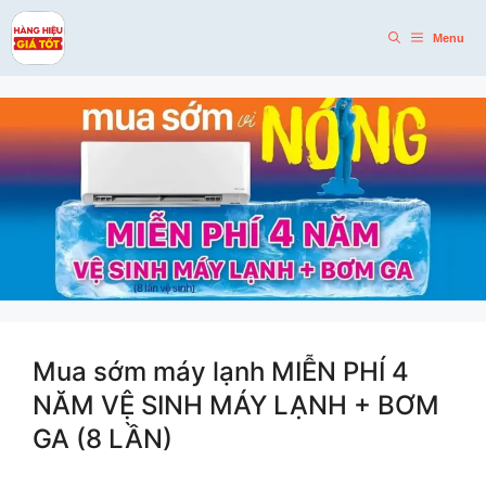
Skip
to
Menu
content
Mua sớm máy lạnh MIỄN PHÍ 4
NĂM VỆ SINH MÁY LẠNH + BƠM
GA (8 LẦN)