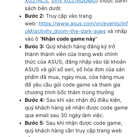
XG27ACS
,
Strix XG27AQDMG
) thuộc danh
sách bên dưới:
Bước 2:
Truy cập vào trang
web:
https://www.asus.com/vn/events/inf
oM/activity_doom-the-dark-ages
và nhấp
vào ô “
Nhận code game này
”
Bước 3:
Quý khách hàng đăng ký trở
thành thành viên của trang web chính
thức của ASUS, đăng nhập vào tài khoản
ASUS và gửi số seri, số hóa đơn của sản
phẩm đã mua, ngày mua, cửa hàng mua
để yêu cầu gửi code game và tham gia
chương trình bốc thăm trúng thưởng
Bước 4:
Sau khi xác nhận đủ điều kiện,
quý khách hàng sẽ nhận được code game
qua email sau 30 ngày làm việc.
Bước 5:
Sau khi nhận được code game,
quý khách hàng cần truy cập trang web