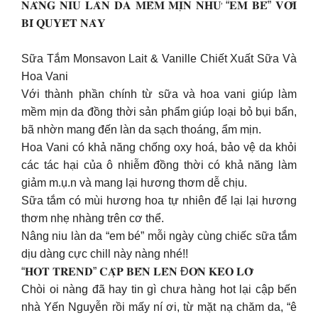
𝐍𝐀̂𝐍𝐆 𝐍𝐈𝐔 𝐋𝐀̀𝐍 𝐃𝐀 𝐌𝐄̂̀𝐌 𝐌𝐈̣𝐍 𝐍𝐇𝐔̛ “𝐄𝐌 𝐁𝐄́” 𝐕𝐎̛́𝐈
𝐁𝐈́ 𝐐𝐔𝐘𝐄̂́𝐓 𝐍𝐀̀𝐘
Sữa Tắm Monsavon Lait & Vanille Chiết Xuất Sữa Và
Hoa Vani
Với thành phần chính từ sữa và hoa vani giúp làm
mềm mịn da đồng thời sản phẩm giúp loại bỏ bụi bẩn,
bã nhờn mang đến làn da sạch thoáng, ẩm mịn.
Hoa Vani có khả năng chống oxy hoá, bảo vệ da khỏi
các tác hại của ô nhiễm đồng thời có khả năng làm
giảm m.ụ.n và mang lại hương thơm dễ chịu.
Sữa tắm có mùi hương hoa tự nhiên để lại lại hương
thơm nhẹ nhàng trên cơ thể.
Nâng niu làn da “em bé” mỗi ngày cùng chiếc sữa tắm
dịu dàng cực chill này nàng nhé!!
“𝐇𝐎𝐓 𝐓𝐑𝐄𝐍𝐃” 𝐂𝐀̣̂𝐏 𝐁𝐄̂́𝐍 𝐋𝐄̂𝐍 Đ𝐎̛𝐍 𝐊𝐄̉𝐎 𝐋𝐎̛̃
Chòi oi nàng đã hay tin gì chưa hàng hot lại cập bến
nhà Yến Nguyễn rồi mấy ní ơi, từ mặt nạ chăm da, “ê