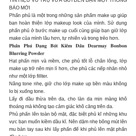
TÍN HIỆU VŨ TRỤ VỪA GỬI ĐẾN BẠN MỘT THÔNG
BÁO MỚI
Phấn phủ là một trong những sản phẩm make up giúp
bạn hoàn thiện lớp makeup look của mình. Sử dụng
phấn phủ ở bước make up cuối cùng giúp bạn giữ lớp
make của mình lâu hơn, tự nhiên và trong trẻo hơn.
𝐏𝐡𝐚̂́𝐧 𝐏𝐡𝐮̉ 𝐃𝐚̣𝐧𝐠 𝐁𝐨̣̂𝐭 𝐊𝐢𝐞̂̀𝐦 𝐃𝐚̂̀𝐮 𝐃𝐞𝐚𝐫𝐦𝐚𝐲 𝐁𝐨𝐧𝐛𝐨𝐧
𝐁𝐥𝐮𝐫𝐫𝐢𝐧𝐠 𝐏𝐨𝐰𝐝𝐞𝐫
Hạt phấn mịn và mềm, che phủ tốt lỗ chân lông, lớp
make up trở nên mịn lì hơn, che phủ các nếp nhăn nhỏ
như một lớp fillter.
Nâng tone nhẹ, giữ cho lớp make up bền màu không
lo bị xuống tone.
Lấy đi dầu thừa trên da, cho làn da mịn màng khô
thoáng mà không tạo cảm giác khô căng trên da.
Phủ phấn lên toàn bộ mặt, đặc biệt phủ kĩ những khu
vực bạn muốn kiềm dầu kĩ. Nên dặm nhẹ bông mút lên
mu bàn tay sau khi lấy phấn để khi phủ lên mặt phấn