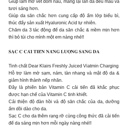
Giúp làm mờ vết đốm nâu, mang lại làn da đều màu và
tươi sáng hơn.
Giúp da săn chắc hơn cung cấp độ ẩm lớp biểu bì,
thúc đẩy sản xuất Hyaluronic Acid tự nhiên.
Chăm da 3 tác động để da săn chắc & mềm mịn hơn
thì bỏ túi cho mình một em nàng nhé!!
𝐒𝐀̣𝐂 𝐂 𝐂𝐀̉𝐈 𝐓𝐈𝐄̂́𝐍 𝐍𝐀̆𝐍𝐆 𝐋𝐔̛𝐎̛̣𝐍𝐆 𝐒𝐀́𝐍𝐆 𝐃𝐀
Tinh chất Dear Klairs Freshly Juiced Viatmin Charging
Hỗ trợ làm mờ sạm, nám, tàn nhang và mật độ da &
giảm hình thành nếp nhăn.
Đây là phiên bản Vitamin C cải tiến đã khắc phục
được hạn chế của Vitamin C tinh khiết.
Cải thiện độ đàn hồi và độ săn chắc của da, dưỡng
ẩm dồi dào cho da.
Sạc C cho da thêm rạng rỡ cùng công thức đã cải tiến
để da sáng mịn hơn mỗi ngày nàng nhé!!