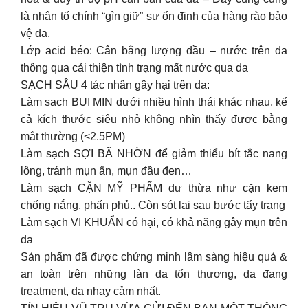
là nhân tố chính “gìn giữ” sự ổn định của hàng rào bảo
vệ da.
Lớp acid béo: Cân bằng lượng dầu – nước trên da
thông qua cải thiện tình trạng mất nước qua da
SẠCH SÂU 4 tác nhân gây hại trên da:
Làm sạch BỤI MỊN dưới nhiều hình thái khác nhau, kể
cả kích thước siêu nhỏ không nhìn thấy được bằng
mắt thường (<2.5PM)
Làm sạch SỢI BÃ NHỜN để giảm thiểu bít tắc nang
lông, tránh mụn ẩn, mụn đầu đen…
Làm sạch CẶN MỸ PHẨM dư thừa như cặn kem
chống nắng, phấn phủ.. Còn sót lại sau bước tẩy trang
Làm sạch VI KHUẨN có hại, có khả năng gây mụn trên
da
Sản phẩm đã được chứng minh lâm sàng hiệu quả &
an toàn trên những làn da tổn thương, da đang
treatment, da nhạy cảm nhất.