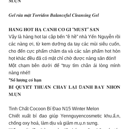
𝐌.𝐔̣𝐍
𝑮𝒆𝒍 𝒓𝒖̛̉𝒂 𝒎𝒂̣̆𝒕 𝑻𝒐𝒓𝒓𝒊𝒅𝒆𝒏 𝑩𝒂𝒍𝒂𝒏𝒄𝒆𝒇𝒖𝒍 𝑪𝒍𝒆𝒂𝒏𝒔𝒊𝒏𝒈 𝑮𝒆𝒍
𝐇𝐀̀𝐍𝐆 𝐇𝐎𝐓 𝐇𝐀̣ 𝐂𝐀́𝐍𝐇 𝐂𝐎́ 𝐆𝐈̀ “𝐌𝐔𝐒𝐓” 𝐒𝐀̆𝐍
Vậy là hàng hot lại cập bến “ê hề” nhà Yến Nguyễn rồi
các nàng ơi, từ kem dưỡng da tay các mùi siêu cuốn,
cho đến cực phẩm chăm da và các sản phẩm hot hòn
họt khác đều đã có mặt chỉ chờ được nàng săn đón!!
Một chạm bên dưới để “truy tìm chân ái lòng mình
nàng nhé!!
*𝐒𝐨̂́ 𝐥𝐮̛𝐨̛̣𝐧𝐠 𝐜𝐨́ 𝐡𝐚̣𝐧
𝐁𝐈́ 𝐐𝐔𝐘𝐄̂́𝐓 𝐓𝐇𝐔𝐀̂̀𝐍 𝐂𝐇𝐀𝐘 𝐋𝐀̣𝐈 Đ𝐀́𝐍𝐇 𝐁𝐀𝐘 𝐍𝐇𝐎̛̀𝐍
𝐌.𝐔̣𝐍
Tinh Chất Cocoon Bí Đao N15 Winter Melon
Chiết xuất bí đao giúp Yennguyencosmetic khu.ẩ.n,
chống oxy hoá, làm dịu và giảm m.ụ.n sưng.