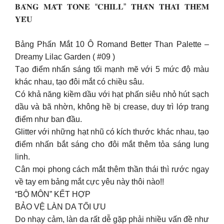
𝐁𝐀̉𝐍𝐆 𝐌𝐀̆́𝐓 𝐓𝐎𝐍𝐄 “𝐂𝐇𝐈𝐋𝐋” 𝐓𝐇𝐀̂̀𝐍 𝐓𝐇𝐀́𝐈 𝐓𝐇𝐄̂𝐌
𝐘𝐄̂𝐔
Bảng Phấn Mắt 10 Ô Romand Better Than Palette –
Dreamy Lilac Garden ( #09 )
Tạo điểm nhấn sáng tối mạnh mẽ với 5 mức độ màu
khác nhau, tạo đôi mắt có chiều sâu.
Có khả năng kiềm dầu với hạt phấn siêu nhỏ hút sạch
dầu và bã nhờn, không hề bị crease, duy trì lớp trang
điểm như ban đầu.
Glitter với những hạt nhũ có kích thước khác nhau, tạo
điểm nhấn bắt sáng cho đôi mắt thêm tỏa sáng lung
linh.
Cân mọi phong cách mắt thêm thần thái thì rước ngay
về tay em bảng mắt cực yêu này thôi nào!!
“BỘ MÔN” KẾT HỢP
BẢO VỆ LÀN DA TỐI ƯU
Do nhạy cảm, làn da rất dễ gặp phải nhiều vấn đề như