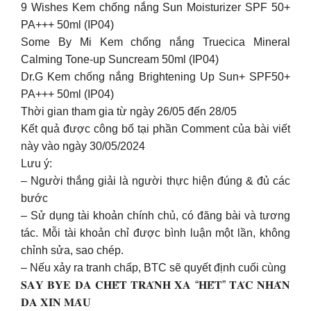
9 Wishes Kem chống nắng Sun Moisturizer SPF 50+
PA+++ 50ml (IP04)
Some By Mi Kem chống nắng Truecica Mineral
Calming Tone-up Suncream 50ml (IP04)
Dr.G Kem chống nắng Brightening Up Sun+ SPF50+
PA+++ 50ml (IP04)
Thời gian tham gia từ ngày 26/05 đến 28/05
Kết quả được công bố tại phần Comment của bài viết
này vào ngày 30/05/2024
Lưu ý:
– Người thắng giải là người thực hiện đúng & đủ các
bước
– Sử dụng tài khoản chính chủ, có đăng bài và tương
tác. Mỗi tài khoản chỉ được bình luận một lần, không
chỉnh sửa, sao chép.
– Nếu xảy ra tranh chấp, BTC sẽ quyết định cuối cùng
𝐒𝐀𝐘 𝐁𝐘𝐄 𝐃𝐀 𝐂𝐇𝐄̂́𝐓 𝐓𝐑𝐀́𝐍𝐇 𝐗𝐀 “𝐇𝐄̂́𝐓” 𝐓𝐀́𝐂 𝐍𝐇𝐀̂𝐍
𝐃𝐀 𝐗𝐈̉𝐍 𝐌𝐀̀𝐔