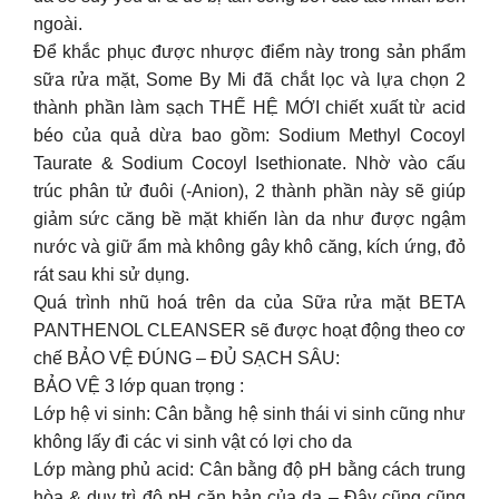
ngoài.
Để khắc phục được nhược điểm này trong sản phẩm
sữa rửa mặt, Some By Mi đã chắt lọc và lựa chọn 2
thành phần làm sạch THẾ HỆ MỚI chiết xuất từ acid
béo của quả dừa bao gồm: Sodium Methyl Cocoyl
Taurate & Sodium Cocoyl Isethionate. Nhờ vào cấu
trúc phân tử đuôi (-Anion), 2 thành phần này sẽ giúp
giảm sức căng bề mặt khiến làn da như được ngậm
nước và giữ ẩm mà không gây khô căng, kích ứng, đỏ
rát sau khi sử dụng.
Quá trình nhũ hoá trên da của Sữa rửa mặt BETA
PANTHENOL CLEANSER sẽ được hoạt động theo cơ
chế BẢO VỆ ĐÚNG – ĐỦ SẠCH SÂU:
BẢO VỆ 3 lớp quan trọng :
Lớp hệ vi sinh: Cân bằng hệ sinh thái vi sinh cũng như
không lấy đi các vi sinh vật có lợi cho da
Lớp màng phủ acid: Cân bằng độ pH bằng cách trung
hòa & duy trì độ pH căn bản của da – Đây cũng cũng