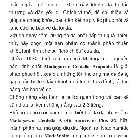
mẩn ngứa, nổi mụn,… Điều này khiến da bị tổn
thương và dần yếu đi. Chính vì thế, để cải thiện và
giúp da chóng khỏe, bạn nên kết hợp việc phục hồi và
tăng cường bảo vệ da tối đa.
Với da nhạy cảm, đừng ép da phải hấp thụ quá nhiều
thứ, hãy chọn một sản phẩm có thành phần thuần
khiết, lành tính cho sự “khó chiều” của da.
Chứa 100% chiết xuất rau má Madagascar nguyên
bản, tinh chất 𝐌𝐚𝐝𝐚𝐠𝐚𝐬𝐜𝐚𝐫 𝐂𝐞𝐧𝐭𝐞𝐥𝐥𝐚 𝐀𝐦𝐩𝐨𝐮𝐥𝐞 là giải
pháp phục hồi, xoa dịu những tổn thương mà da đang
gặp phải, hỗ trợ đẩy nhanh quá trình chữa lành, tái tạo
hàng rào bảo vệ da.
Chống nắng vẫn luôn là bước quan trọng và bạn sẽ
cần thoa lại kem chống nắng sau 2-3 tiếng.
Phù hợp cho mọi loại da, đặc biệt biệt là da nhạy cảm,
𝐌𝐚𝐝𝐚𝐠𝐚𝐬𝐜𝐚𝐫 𝐂𝐞𝐧𝐭𝐞𝐥𝐥𝐚 𝐀𝐢𝐫-𝐟𝐢𝐭 𝐒𝐮𝐧𝐜𝐫𝐞𝐚𝐦 𝐏𝐥𝐮𝐬 sở hữu
thành phần rau má giúp dịu da. Ngoài ra, Niacinamide
cùng công thức 𝐌𝐚𝐝𝐞𝐖𝐡𝐢𝐭𝐞 trong kem sẽ hỗ trợ dưỡng