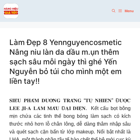
Skip
to
Menu
content
Làm Đẹp 8 Yennguyencosmetic
Nâng niu làn da dầu m.ụn thêm
sạch sâu mỗi ngày thì ghé Yến
Nguyễn bỏ túi cho mình một em
liền tay!!
𝐒𝐈𝐄̂𝐔 𝐏𝐇𝐀̂̉𝐌 𝐃𝐔̛𝐎̛̃𝐍𝐆 𝐓𝐑𝐀̆́𝐍𝐆 “𝐓𝐔̛̣ 𝐍𝐇𝐈𝐄̂𝐍” Đ𝐔̛𝐎̛̣𝐂
𝐋𝐄𝐄 𝐉𝐈-𝐀 𝐋𝐀̀𝐌 𝐌𝐀̂̃𝐔 Đ𝐀̣𝐈 𝐃𝐈𝐄̣̂𝐍. Kết cấu bọt bông
mịn chứa các tinh thể bong bóng làm sạch có kích
thước nhỏ hơn lỗ chân lông, dễ dàng thâm nhập sâu
và quét sạch cặn bẩn từ lớp makeup. Nổi bật nhất là
LHA, một thành phần tẩy tế bào chết thế hệ mới cực kỳ