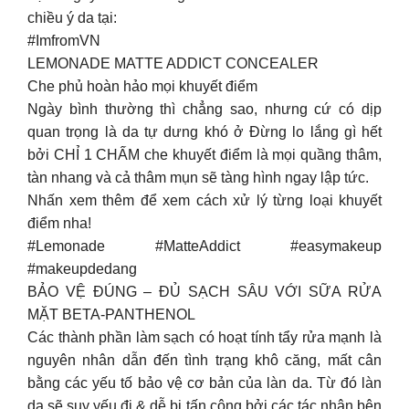
chiều ý da tại:
#ImfromVN
LEMONADE MATTE ADDICT CONCEALER
Che phủ hoàn hảo mọi khuyết điểm
Ngày bình thường thì chẳng sao, nhưng cứ có dịp
quan trọng là da tự dưng khó ở Đừng lo lắng gì hết
bởi CHỈ 1 CHẤM che khuyết điểm là mọi quầng thâm,
tàn nhang và cả thâm mụn sẽ tàng hình ngay lập tức.
Nhấn xem thêm để xem cách xử lý từng loại khuyết
điểm nha!
#Lemonade #MatteAddict #easymakeup
#makeupdedang
BẢO VỆ ĐÚNG – ĐỦ SẠCH SÂU VỚI SỮA RỬA
MẶT BETA-PANTHENOL
Các thành phần làm sạch có hoạt tính tẩy rửa mạnh là
nguyên nhân dẫn đến tình trạng khô căng, mất cân
bằng các yếu tố bảo vệ cơ bản của làn da. Từ đó làn
da sẽ suy yếu đi & dễ bị tấn công bởi các tác nhân bên