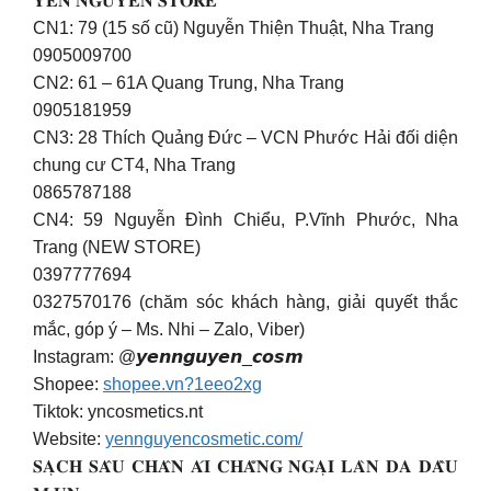
𝐘𝐄𝐍 𝐍𝐆𝐔𝐘𝐄𝐍 𝐒𝐓𝐎𝐑𝐄
CN1: 79 (15 số cũ) Nguyễn Thiện Thuật, Nha Trang
0905009700
CN2: 61 – 61A Quang Trung, Nha Trang
0905181959
CN3: 28 Thích Quảng Đức – VCN Phước Hải đối diện
chung cư CT4, Nha Trang
0865787188
CN4: 59 Nguyễn Đình Chiểu, P.Vĩnh Phước, Nha
Trang (NEW STORE)
0397777694
0327570176 (chăm sóc khách hàng, giải quyết thắc
mắc, góp ý – Ms. Nhi – Zalo, Viber)
Instagram: @𝙮𝙚𝙣𝙣𝙜𝙪𝙮𝙚𝙣_𝙘𝙤𝙨𝙢
Shopee:
shopee.vn?1eeo2xg
Tiktok: yncosmetics.nt
Website:
yennguyencosmetic.com/
𝐒𝐀̣𝐂𝐇 𝐒𝐀̂𝐔 𝐂𝐇𝐀̂𝐍 𝐀́𝐈 𝐂𝐇𝐀̆̉𝐍𝐆 𝐍𝐆𝐀̣𝐈 𝐋𝐀̀𝐍 𝐃𝐀 𝐃𝐀̂̀𝐔