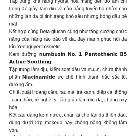
Tập trung khả năng hydrat hoá mang đến độ ẩm chỉ
trong 07 giây, làm dịu và cân bằng tuyến bã nhờn cho
những làn da bị tình trạng khô sâu nhưng bóng dầu bề
mặt
Kết hợp cùng Beta-glucan cũng như tăng cường chức
năng của hàng rào bảo vệ da, đẩy mạnh phục hồi da
tổn Yennguyencosmetic
Kem dưỡng 𝗻𝘂𝗺𝗯𝘂𝘇𝗶𝗻 𝗡𝗼. 𝟭 𝗣𝗮𝗻𝘁𝗼𝘁𝗵𝗲𝗻𝗶𝗰 𝗕𝟱
𝗔𝗰𝘁𝗶𝘃𝗲 𝗦𝗼𝗼𝘁𝗵𝗶𝗻𝗴:
Tập trung làm dịu, kiểm soát dầu và m.ụ.n, chứa thành
phần 𝗡𝗶𝗮𝗰𝗶𝗻𝗮𝗺𝗶𝗱𝗲 ức chế hình thành hắc sắc tố,
dưỡng ẩm.
Chiết xuất Hoàng cầm, rau má, trà xanh, diếp cá, thông
, cam thảo, rễ nghệ, vi tảo giúp làm dịu da, chống oxy
hóa
Kết cấu dạng kem nước, chân ái cho làn da thiên dầu,
dùng dưới lớp makeup hay chống nắng không làm
vón.