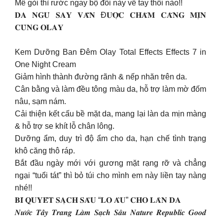
Mê gòi thì rước ngay bộ đôi này về tay thôi nào!!
𝐃𝐀 𝐍𝐆𝐔̉ 𝐒𝐀𝐘 𝐕𝐀̂̃𝐍 Đ𝐔̛𝐎̛̣𝐂 𝐂𝐇𝐀̆𝐌 𝐂𝐀̆𝐍𝐆 𝐌𝐈̣𝐍
𝐂𝐔̀𝐍𝐆 𝐎𝐋𝐀𝐘
Kem Dưỡng Ban Đêm Olay Total Effects Effects 7 in
One Night Cream
Giảm hình thành đường rãnh & nếp nhăn trên da.
Cân bằng và làm đều tông màu da, hỗ trợ làm mờ đốm
nâu, sạm nám.
Cải thiện kết cấu bề mặt da, mang lại làn da mịn màng
& hỗ trợ se khít lỗ chân lông.
Dưỡng ẩm, duy trì độ ẩm cho da, hạn chế tình trạng
khô căng thô ráp.
Bắt đầu ngày mới với gương mặt rạng rỡ và chẳng
ngại “tuổi tát” thì bỏ túi cho mình em này liền tay nàng
nhé!!
𝐁𝐈́ 𝐐𝐔𝐘𝐄̂́𝐓 𝐒𝐀̣𝐂𝐇 𝐒𝐀̂𝐔 “𝐋𝐎 𝐀̂𝐔” 𝐂𝐇𝐎 𝐋𝐀̀𝐍 𝐃𝐀
𝑵𝒖̛𝒐̛́𝒄 𝑻𝒂̂̉𝒚 𝑻𝒓𝒂𝒏𝒈 𝑳𝒂̀𝒎 𝑺𝒂̣𝒄𝒉 𝑺𝒂̂𝒖 𝑵𝒂𝒕𝒖𝒓𝒆 𝑹𝒆𝒑𝒖𝒃𝒍𝒊𝒄 𝑮𝒐𝒐𝒅