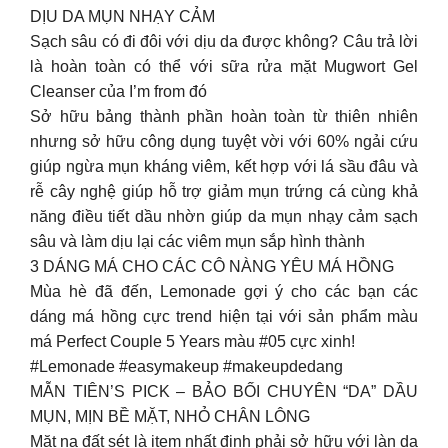
DỊU DA MỤN NHẠY CẢM
Sạch sâu có đi đôi với dịu da được không? Câu trả lời
là hoàn toàn có thể với sữa rửa mặt Mugwort Gel
Cleanser của I’m from đó
Sở hữu bảng thành phần hoàn toàn từ thiên nhiên
nhưng sở hữu công dụng tuyệt vời với 60% ngải cứu
giúp ngừa mụn kháng viêm, kết hợp với lá sầu đâu và
rễ cây nghệ giúp hỗ trợ giảm mụn trứng cá cùng khả
năng điều tiết dầu nhờn giúp da mụn nhạy cảm sạch
sâu và làm dịu lại các viêm mụn sắp hình thành
3 DÁNG MÁ CHO CÁC CÔ NÀNG YÊU MÁ HỒNG
Mùa hè đã đến, Lemonade gợi ý cho các bạn các
dáng má hồng cực trend hiện tại với sản phẩm màu
má Perfect Couple 5 Years màu #05 cực xinh!
#Lemonade #easymakeup #makeupdedang
MẪN TIÊN’S PICK – BẢO BỐI CHUYÊN “DA” DẦU
MỤN, MỊN BỀ MẶT, NHỎ CHÂN LÔNG
Mặt nạ đất sét là item nhất định phải sở hữu với làn da