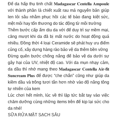
Để da hấp thụ tinh chất 𝐌𝐚𝐝𝐚𝐠𝐚𝐬𝐜𝐚𝐫 𝐂𝐞𝐧𝐭𝐞𝐥𝐥𝐚 𝐀𝐦𝐩𝐨𝐮𝐥𝐞
với thành phần là chiết xuất rau má nguyên bản giúp
len lỏi sâu nhằm phục hồi các tế bào đang kiệt sức,
mệt mỏi hay tổn thương do tác động từ môi trường
Thêm bước cấp ẩm dịu da với để duy trì sự mềm mại,
căng mượt khi da đã bị mất nước do hoạt động quá
nhiều. Đồng thời 4 loại Ceramide sẽ phát huy ưu điểm
củng cố, xây dựng hàng rào bảo vệ da thêm bền vững
Đừng quên bước chống nắng để bảo vệ da dưới sự
gây hại của UV, nhiệt độ cao. Với da mụn nhạy cảm,
da dầu thì nhớ mang theo 𝐌𝐚𝐝𝐚𝐠𝐚𝐬𝐜𝐚𝐫 𝐂𝐞𝐧𝐭𝐞𝐥𝐥𝐚 𝐀𝐢𝐫-𝐟𝐢𝐭
𝐒𝐮𝐧𝐜𝐫𝐞𝐚𝐦 𝐏𝐥𝐮𝐬 để được “che chắn” cũng như giúp da
kiềm dầu và trông tươi tắn hơn nhờ vào độ nâng tông
tự nhiên của kem
Lúc chơi hết mình, lúc về thì lặp tức bắt tay vào việc
chăm dưỡng cùng những items trên để kịp lại sức cho
da nhé!
SỮA RỬA MẶT SẠCH SÂU