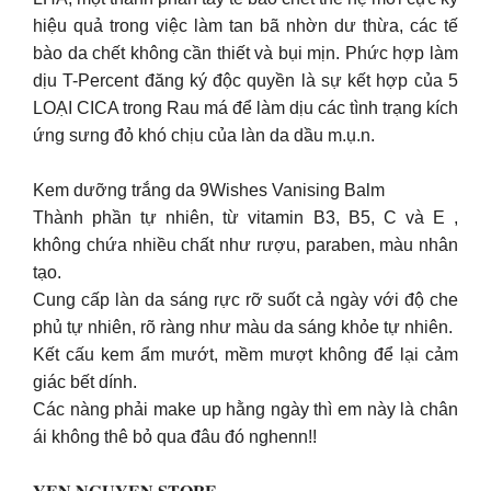
hiệu quả trong việc làm tan bã nhờn dư thừa, các tế
bào da chết không cần thiết và bụi mịn. Phức hợp làm
dịu T-Percent đăng ký độc quyền là sự kết hợp của 5
LOẠI CICA trong Rau má để làm dịu các tình trạng kích
ứng sưng đỏ khó chịu của làn da dầu m.ụ.n.
Kem dưỡng trắng da 9Wishes Vanising Balm
Thành phần tự nhiên, từ vitamin B3, B5, C và E ,
không chứa nhiều chất như rượu, paraben, màu nhân
tạo.
Cung cấp làn da sáng rực rỡ suốt cả ngày với độ che
phủ tự nhiên, rõ ràng như màu da sáng khỏe tự nhiên.
Kết cấu kem ẩm mướt, mềm mượt không để lại cảm
giác bết dính.
Các nàng phải make up hằng ngày thì em này là chân
ái không thê bỏ qua đâu đó nghenn!!