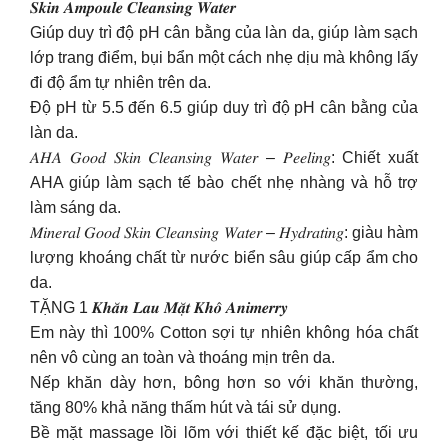
𝑺𝒌𝒊𝒏 𝑨𝒎𝒑𝒐𝒖𝒍𝒆 𝑪𝒍𝒆𝒂𝒏𝒔𝒊𝒏𝒈 𝑾𝒂𝒕𝒆𝒓
Giúp duy trì độ pH cân bằng của làn da, giúp làm sạch
lớp trang điểm, bụi bẩn một cách nhẹ dịu mà không lấy
đi độ ẩm tự nhiên trên da.
Độ pH từ 5.5 đến 6.5 giúp duy trì độ pH cân bằng của
làn da.
𝐴𝐻𝐴 𝐺𝑜𝑜𝑑 𝑆𝑘𝑖𝑛 𝐶𝑙𝑒𝑎𝑛𝑠𝑖𝑛𝑔 𝑊𝑎𝑡𝑒𝑟 – 𝑃𝑒𝑒𝑙𝑖𝑛𝑔: Chiết xuất
AHA giúp làm sạch tế bào chết nhẹ nhàng và hỗ trợ
làm sáng da.
𝑀𝑖𝑛𝑒𝑟𝑎𝑙 𝐺𝑜𝑜𝑑 𝑆𝑘𝑖𝑛 𝐶𝑙𝑒𝑎𝑛𝑠𝑖𝑛𝑔 𝑊𝑎𝑡𝑒𝑟 – 𝐻𝑦𝑑𝑟𝑎𝑡𝑖𝑛𝑔: giàu hàm
lượng khoáng chất từ nước biển sâu giúp cấp ẩm cho
da.
TẶNG 1 𝑲𝒉𝒂̆𝒏 𝑳𝒂𝒖 𝑴𝒂̣̆𝒕 𝑲𝒉𝒐̂ 𝑨𝒏𝒊𝒎𝒆𝒓𝒓𝒚
Em này thì 100% Cotton sợi tự nhiên không hóa chất
nên vô cùng an toàn và thoáng mịn trên da.
Nếp khăn dày hơn, bông hơn so với khăn thường,
tăng 80% khả năng thấm hút và tái sử dụng.
Bề mặt massage lồi lõm với thiết kế đặc biệt, tối ưu