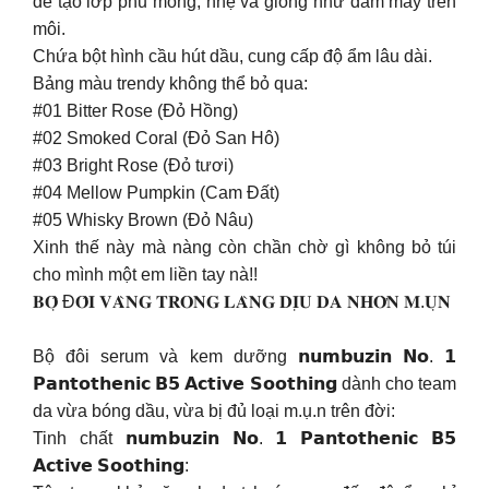
để tạo lớp phủ mỏng, nhẹ và giống như đám mây trên
môi.
Chứa bột hình cầu hút dầu, cung cấp độ ẩm lâu dài.
Bảng màu trendy không thể bỏ qua:
#01 Bitter Rose (Đỏ Hồng)
#02 Smoked Coral (Đỏ San Hô)
#03 Bright Rose (Đỏ tươi)
#04 Mellow Pumpkin (Cam Đất)
#05 Whisky Brown (Đỏ Nâu)
Xinh thế này mà nàng còn chần chờ gì không bỏ túi
cho mình một em liền tay nà!!
𝐁𝐎̣̂ Đ𝐎̂𝐈 𝐕𝐀̀𝐍𝐆 𝐓𝐑𝐎𝐍𝐆 𝐋𝐀̀𝐍𝐆 𝐃𝐈̣𝐔 𝐃𝐀 𝐍𝐇𝐎̛̀𝐍 𝐌.𝐔̣𝐍
Bộ đôi serum và kem dưỡng 𝗻𝘂𝗺𝗯𝘂𝘇𝗶𝗻 𝗡𝗼. 𝟭
𝗣𝗮𝗻𝘁𝗼𝘁𝗵𝗲𝗻𝗶𝗰 𝗕𝟱 𝗔𝗰𝘁𝗶𝘃𝗲 𝗦𝗼𝗼𝘁𝗵𝗶𝗻𝗴 dành cho team
da vừa bóng dầu, vừa bị đủ loại m.ụ.n trên đời:
Tinh chất 𝗻𝘂𝗺𝗯𝘂𝘇𝗶𝗻 𝗡𝗼. 𝟭 𝗣𝗮𝗻𝘁𝗼𝘁𝗵𝗲𝗻𝗶𝗰 𝗕𝟱
𝗔𝗰𝘁𝗶𝘃𝗲 𝗦𝗼𝗼𝘁𝗵𝗶𝗻𝗴: