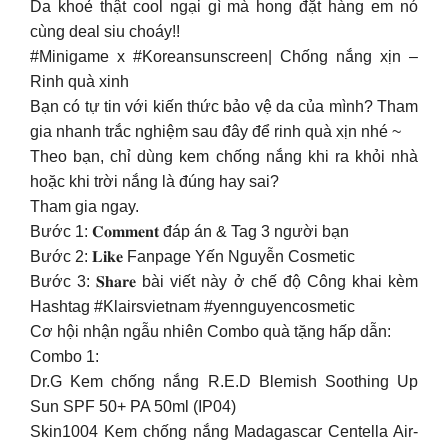
Da khoẻ thật cool ngại gì mà hong đặt hàng em nó
cùng deal siu choáy!!
#Minigame x #Koreansunscreen| Chống nắng xịn –
Rinh quà xinh
Bạn có tự tin với kiến thức bảo vệ da của mình? Tham
gia nhanh trắc nghiệm sau đây để rinh quà xịn nhé ~
Theo bạn, chỉ dùng kem chống nắng khi ra khỏi nhà
hoặc khi trời nắng là đúng hay sai?
Tham gia ngay.
Bước 1: 𝐂𝐨𝐦𝐦𝐞𝐧𝐭 đáp án & Tag 3 người bạn
Bước 2: 𝐋𝐢𝐤𝐞 Fanpage Yến Nguyễn Cosmetic
Bước 3: 𝐒𝐡𝐚𝐫𝐞 bài viết này ở chế độ Công khai kèm
Hashtag #Klairsvietnam #yennguyencosmetic
Cơ hội nhận ngẫu nhiên Combo quà tặng hấp dẫn:
Combo 1:
Dr.G Kem chống nắng R.E.D Blemish Soothing Up
Sun SPF 50+ PA 50ml (IP04)
Skin1004 Kem chống nắng Madagascar Centella Air-