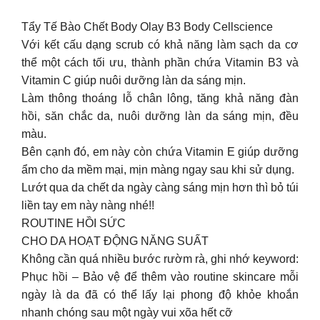
Tẩy Tế Bào Chết Body Olay B3 Body Cellscience
Với kết cấu dạng scrub có khả năng làm sạch da cơ
thể một cách tối ưu, thành phần chứa Vitamin B3 và
Vitamin C giúp nuôi dưỡng làn da sáng mịn.
Làm thông thoáng lỗ chân lông, tăng khả năng đàn
hồi, săn chắc da, nuôi dưỡng làn da sáng mịn, đều
màu.
Bên cạnh đó, em này còn chứa Vitamin E giúp dưỡng
ẩm cho da mềm mại, mịn màng ngay sau khi sử dụng.
Lướt qua da chết da ngày càng sáng mịn hơn thì bỏ túi
liền tay em này nàng nhé!!
ROUTINE HỒI SỨC
CHO DA HOẠT ĐỘNG NĂNG SUẤT
Không cần quá nhiều bước rườm rà, ghi nhớ keyword:
Phục hồi – Bảo vệ để thêm vào routine skincare mỗi
ngày là da đã có thể lấy lại phong độ khỏe khoắn
nhanh chóng sau một ngày vui xõa hết cỡ