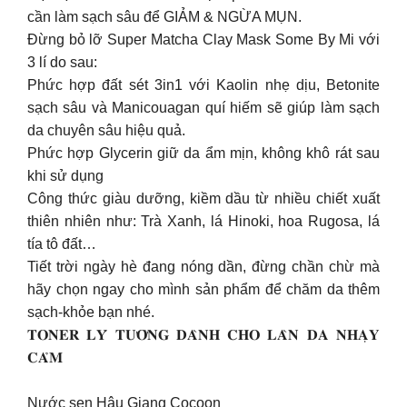
cần làm sạch sâu để GIẢM & NGỪA MỤN.
Đừng bỏ lỡ Super Matcha Clay Mask Some By Mi với
3 lí do sau:
Phức hợp đất sét 3in1 với Kaolin nhẹ dịu, Betonite
sạch sâu và Manicouagan quí hiếm sẽ giúp làm sạch
da chuyên sâu hiệu quả.
Phức hợp Glycerin giữ da ẩm mịn, không khô rát sau
khi sử dụng
Công thức giàu dưỡng, kiềm dầu từ nhiều chiết xuất
thiên nhiên như: Trà Xanh, lá Hinoki, hoa Rugosa, lá
tía tô đất…
Tiết trời ngày hè đang nóng dần, đừng chần chừ mà
hãy chọn ngay cho mình sản phẩm để chăm da thêm
sạch-khỏe bạn nhé.
𝐓𝐎𝐍𝐄𝐑 𝐋𝐘́ 𝐓𝐔̛𝐎̛̉𝐍𝐆 𝐃𝐀̀𝐍𝐇 𝐂𝐇𝐎 𝐋𝐀̀𝐍 𝐃𝐀 𝐍𝐇𝐀̣𝐘
𝐂𝐀̉𝐌
Nước sen Hậu Giang Cocoon