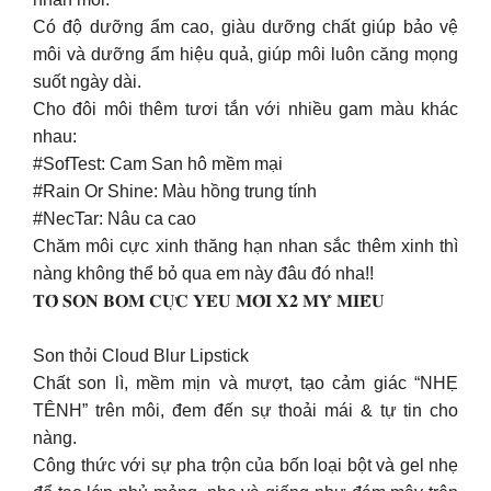
Có độ dưỡng ẩm cao, giàu dưỡng chất giúp bảo vệ
môi và dưỡng ẩm hiệu quả, giúp môi luôn căng mọng
suốt ngày dài.
Cho đôi môi thêm tươi tắn với nhiều gam màu khác
nhau:
#SofTest: Cam San hô mềm mại
#Rain Or Shine: Màu hồng trung tính
#NecTar: Nâu ca cao
Chăm môi cực xinh thăng hạn nhan sắc thêm xinh thì
nàng không thể bỏ qua em này đâu đó nha!!
𝐓𝐎̂ 𝐒𝐎𝐍 𝐁𝐎𝐌 𝐂𝐔̛̣𝐂 𝐘𝐄̂𝐔 𝐌𝐎̂𝐈 𝐗𝟐 𝐌𝐘̃ 𝐌𝐈𝐄̂̀𝐔
Son thỏi Cloud Blur Lipstick
Chất son lì, mềm mịn và mượt, tạo cảm giác “NHẸ
TÊNH” trên môi, đem đến sự thoải mái & tự tin cho
nàng.
Công thức với sự pha trộn của bốn loại bột và gel nhẹ