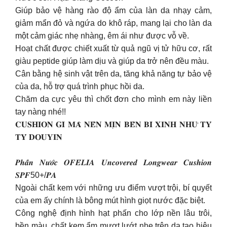
Giúp bảo vệ hàng rào độ ẩm của làn da nhạy cảm,
giảm mẩn đỏ và ngứa do khô ráp, mang lại cho làn da
một cảm giác nhẹ nhàng, êm ái như được vỗ về.
Hoạt chất được chiết xuất từ quả ngũ vị tử hữu cơ, rất
giàu peptide giúp làm dịu và giúp da trở nên đều màu.
Cân bằng hệ sinh vật trên da, tăng khả năng tự bảo vệ
của da, hỗ trợ quá trình phục hồi da.
Chăm da cực yêu thì chốt đơn cho mình em này liền
tay nàng nhé!!
𝐂𝐔𝐒𝐇𝐈𝐎𝐍 𝐆𝐈̀ 𝐌𝐀̀ 𝐍𝐄̂̀𝐍 𝐌𝐈̣𝐍 𝐁𝐄̂̀𝐍 𝐁𝐈̉ 𝐗𝐈𝐍𝐇 𝐍𝐇𝐔̛ 𝐓𝐘̉
𝐓𝐘̉ 𝐃𝐎𝐔𝐘𝐈𝐍
𝑷𝒉𝒂̂́𝒏 𝑵𝒖̛𝒐̛́𝒄 𝑶𝑭𝑬́𝑳𝑰𝑨 𝑼𝒏𝒄𝒐𝒗𝒆𝒓𝒆𝒅 𝑳𝒐𝒏𝒈𝒘𝒆𝒂𝒓 𝑪𝒖𝒔𝒉𝒊𝒐𝒏
𝑺𝑷𝑭50+/𝑷𝑨
Ngoài chất kem với những ưu điểm vượt trội, bí quyết
của em ấy chính là bông mút hình giọt nước đặc biệt.
Công nghệ định hình hạt phấn cho lớp nền lâu trôi,
bền màu, chất kem ẩm mượt lướt nhẹ trên da tạo hiệu