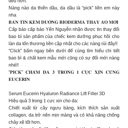
đều hơn.
Nàng nào da thiên dầu, da dầu là “pick” liền em này
nha
𝐁𝐀̉𝐍 𝐓𝐈𝐍 𝐊𝐄𝐌 𝐃𝐔̛𝐎̛̃𝐍𝐆 𝐁𝐈𝐎𝐃𝐄𝐑𝐌𝐀 𝐓𝐇𝐀𝐘 𝐀́𝐎 𝐌𝐎̛́𝐈
Cấp báo cấp báo Yến Nguyễn nhận được tin thay đổi
bao bì sản phẩm của chiếc kem dưỡng phục hồi cho
làn da tổn thương liền cập nhật cho các nàng rùi đây!!
“Click” bấm ngay bên dưới để cùng tìm hiểu chi tiết
bao bì & chất kem mẫu mới cũng có sự đổi mới nàng
nhé!!
“𝐏𝐈𝐂𝐊” 𝐂𝐇𝐀̆𝐌 𝐃𝐀 𝟑 𝐓𝐑𝐎𝐍𝐆 𝟏 𝐂𝐔̛̣𝐂 𝐗𝐈̣𝐍 𝐂𝐔̀𝐍𝐆
𝐄𝐔𝐂𝐄𝐑𝐈𝐍
Serum Eucerin Hyaluron Radiance Lift Filler 3D
Hiệu quả 3 trong 1 cực xịn cho da:
Chiết xuất từ cây ngưu bàng, kích thích sản xuất
collagen, da trở nên mịn màng và có khả năng chống
chảy xệ tốt hơn.