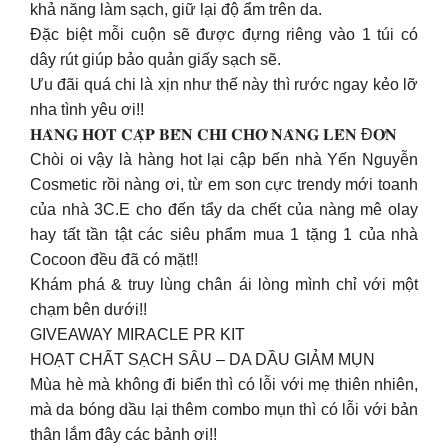
khả năng làm sạch, giữ lại độ ẩm trên da.
Đặc biệt mỗi cuộn sẽ được đựng riêng vào 1 túi có
dây rút giúp bảo quản giấy sạch sẽ.
Ưu đãi quá chi là xịn như thế này thì rước ngay kẻo lỡ
nha tình yêu ơi!!
𝐇𝐀̀𝐍𝐆 𝐇𝐎𝐓 𝐂𝐀̣̂𝐏 𝐁𝐄̂́𝐍 𝐂𝐇𝐈̉ 𝐂𝐇𝐎̛̀ 𝐍𝐀̀𝐍𝐆 𝐋𝐄̂𝐍 Đ𝐎̛𝐍 ️
Chòi oi vậy là hàng hot lại cập bến nhà Yến Nguyễn
Cosmetic rồi nàng ơi, từ em son cực trendy mới toanh
của nhà 3C.E cho đến tẩy da chết của nàng mê olay
hay tất tần tật các siêu phẩm mua 1 tặng 1 của nhà
Cocoon đều đã có mặt!!
Khám phá & truy lùng chân ái lòng mình chỉ với một
chạm bên dưới!!
GIVEAWAY MIRACLE PR KIT
HOẠT CHẤT SẠCH SÂU – DA DẦU GIẢM MỤN
Mùa hè mà không đi biển thì có lỗi với mẹ thiên nhiên,
mà da bóng dầu lại thêm combo mụn thì có lỗi với bản
thân lắm đây các bảnh ơi!!