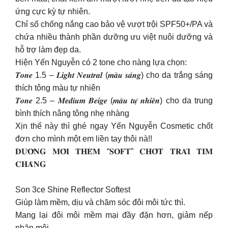
ứng cực kỳ tự nhiên.
Chỉ số chống nắng cao bảo vệ vượt trội SPF50+/PA và
chứa nhiều thành phần dưỡng ưu việt nuôi dưỡng và
hỗ trợ làm đẹp da.
Hiện Yến Nguyễn có 2 tone cho nàng lựa chọn:
𝑻𝒐𝒏𝒆 1.5 – 𝑳𝒊𝒈𝒉𝒕 𝑵𝒆𝒖𝒕𝒓𝒂𝒍 (𝒎𝒂̀𝒖 𝒔𝒂́𝒏𝒈) cho da trắng sáng
thích tông màu tự nhiên
𝑻𝒐𝒏𝒆 2.5 – 𝑴𝒆𝒅𝒊𝒖𝒎 𝑩𝒆𝒊𝒈𝒆 (𝒎𝒂̀𝒖 𝒕𝒖̛̣ 𝒏𝒉𝒊𝒆̂𝒏) cho da trung
bình thích nâng tông nhẹ nhàng
Xịn thế này thì ghé ngay Yến Nguyễn Cosmetic chốt
đơn cho mình một em liền tay thôi nà!!
𝐃𝐔̛𝐎̛̃𝐍𝐆 𝐌𝐎̂𝐈 𝐓𝐇𝐄̂𝐌 “𝐒𝐎𝐅𝐓” 𝐂𝐇𝐎̂́𝐓 𝐓𝐑𝐀́𝐈 𝐓𝐈𝐌
𝐂𝐇𝐀̀𝐍𝐆
Son 3ce Shine Reflector Softest
Giúp làm mềm, dịu và chăm sóc đôi môi tức thì.
Mang lại đôi môi mềm mại đầy đặn hơn, giảm nếp
nhăn môi.