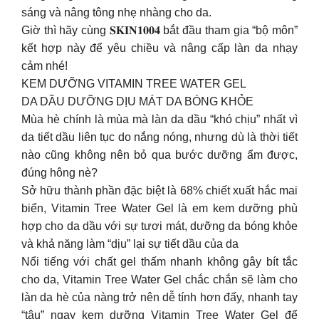
sáng và nâng tông nhẹ nhàng cho da.
Giờ thì hãy cùng 𝐒𝐊𝐈𝐍𝟏𝟎𝟎𝟒 bắt đầu tham gia “bộ môn”
kết hợp này để yêu chiều và nâng cấp làn da nhạy
cảm nhé!
KEM DƯỠNG VITAMIN TREE WATER GEL
DA DẦU DƯỠNG DỊU MÁT DA BÓNG KHỎE
Mùa hè chính là mùa mà làn da dầu “khó chịu” nhất vì
da tiết dầu liên tục do nắng nóng, nhưng dù là thời tiết
nào cũng không nên bỏ qua bước dưỡng ẩm được,
đúng hông nè?
Sở hữu thành phần đặc biệt là 68% chiết xuất hắc mai
biển, Vitamin Tree Water Gel là em kem dưỡng phù
hợp cho da dầu với sự tươi mát, dưỡng da bóng khỏe
và khả năng làm “dịu” lại sự tiết dầu của da
Nổi tiếng với chất gel thấm nhanh không gây bít tắc
cho da, Vitamin Tree Water Gel chắc chắn sẽ làm cho
làn da hè của nàng trở nên dễ tính hơn đấy, nhanh tay
“tậu” ngay kem dưỡng Vitamin Tree Water Gel để