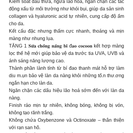
Kiểm soát dầu thừa, ngừa lão hóa, ngăn chặn các tác
động xấu từ môi trường như khói bụi, giúp da sản sinh
collagen và hyaluronic acid tự nhiên, cung cấp độ ẩm
cho da.
Kết cấu đặc nhưng thấm cực nhanh, thoáng và mịn
màng như nhung lụa.
TẶNG 1 𝐒𝐮̛̃𝐚 𝐜𝐡𝐨̂́𝐧𝐠 𝐧𝐚̆́𝐧𝐠 𝐛𝐢́ đ𝐚𝐨 𝐜𝐨𝐜𝐨𝐨𝐧 kết hợp màng
lọc thế hệ mới giúp bảo vệ da trước tia UVA, UVB và
ánh sáng năng lượng cao.
Thành phần lành tính từ bí đao thanh mát hỗ trợ làm
dịu m.ụn bảo vệ làn da nàng khỏi những tổ.n thư.ơng
ngắn hạn cho làn da.
Ngăn chặn các dấu hiệu lão hoá sớm đến với làn da
nàng.
Finish ráo mịn tự nhiên, không bóng, không bị vón,
không tạo rãnh trắng.
Không chứa Oxybenzone và Octinoxate – thân thiện
với rạn san hô.