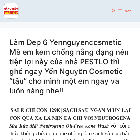
Skip
to
Menu
content
Làm Đẹp 6 Yennguyencosmetic
Mê em kem chống nắng dạng nén
tiện lợi này của nhà PESTLO thì
ghé ngay Yến Nguyễn Cosmetic
“tậu” cho mình một em ngay và
luôn nàng nhé!!
[𝐒𝐀𝐋𝐄 𝐂𝐇𝐈̉ 𝐂𝐎̀𝐍 𝟏𝟐𝟗𝐊] 𝐒𝐀̣𝐂𝐇 𝐒𝐀̂𝐔 𝐍𝐆𝐀̆𝐍 𝐌.𝐔̣𝐍 𝐋𝐀̣𝐈
𝐂𝐎̀𝐍 𝐐𝐔𝐀́ 𝐗𝐀́ 𝐋𝐀̀ 𝐌𝐈̣𝐍 𝐃𝐀 𝐂𝐇𝐈̉ 𝐕𝐎̛́𝐈 𝐍𝐄𝐔𝐓𝐑𝐎𝐆𝐄𝐍𝐀
𝑺𝒖̛̃𝒂 𝑹𝒖̛̉𝒂 𝑴𝒂̣̆𝒕 𝑵𝒆𝒖𝒕𝒓𝒐𝒈𝒆𝒏𝒂 𝑶𝒊𝒍-𝑭𝒓𝒆𝒆 𝑨𝒄𝒏𝒆 𝑾𝒂𝒔𝒉 với công
thức không chứa dầu nhẹ nhàng làm sạch sâu lỗ chân