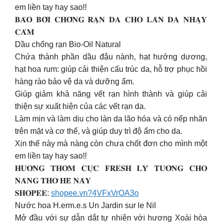
em liền tay hay sao!!
𝐁𝐀̉𝐎 𝐁𝐎̂́𝐈 𝐂𝐇𝐎̂́𝐍𝐆 𝐑𝐀̣𝐍 𝐃𝐀 𝐂𝐇𝐎 𝐋𝐀̀𝐍 𝐃𝐀 𝐍𝐇𝐀̣𝐘
𝐂𝐀̉𝐌
Dầu chống rạn Bio-Oil Natural
Chứa thành phần dầu đậu nành, hạt hướng dương,
hạt hoa rum: giúp cải thiện cấu trúc da, hỗ trợ phục hồi
hàng rào bảo vệ da và dưỡng ẩm.
Giúp giảm khả năng vết rạn hình thành và giúp cải
thiện sự xuất hiện của các vết rạn da.
Làm mịn và làm dịu cho làn da lão hóa và có nếp nhăn
trên mặt và cơ thể, và giúp duy trì độ ẩm cho da.
Xịn thế này mà nàng còn chưa chốt đơn cho mình một
em liền tay hay sao!!
𝐇𝐔̛𝐎̛𝐍𝐆 𝐓𝐇𝐎̛𝐌 𝐂𝐔̛̣𝐂 𝐅𝐑𝐄𝐒𝐇 𝐋𝐘́ 𝐓𝐔̛𝐎̛̉𝐍𝐆 𝐂𝐇𝐎
𝐍𝐀̀𝐍𝐆 𝐓𝐇𝐎̛ 𝐇𝐄̀ 𝐍𝐀̀𝐘
𝐒𝐇𝐎𝐏𝐄𝐄:
shopee.vn?4VFxVrOA3o
Nước hoa H.erm.e.s Un Jardin sur le Nil
Mở đầu với sự dẫn dắt tự nhiên với hương Xoài hòa