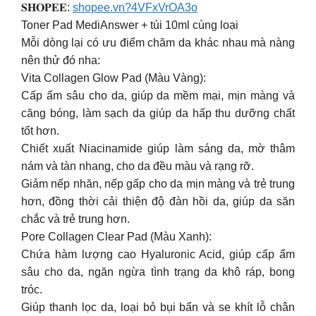
𝐒𝐇𝐎𝐏𝐄𝐄:
shopee.vn?4VFxVrOA3o
Toner Pad MediAnswer + túi 10ml cùng loại
Mỗi dòng lại có ưu điểm chăm da khác nhau mà nàng
nên thử đó nha:
Vita Collagen Glow Pad (Màu Vàng):
Cấp ẩm sâu cho da, giúp da mềm mại, mịn màng và
căng bóng, làm sạch da giúp da hấp thu dưỡng chất
tốt hơn.
Chiết xuất Niacinamide giúp làm sáng da, mờ thâm
nám và tàn nhang, cho da đều màu và rạng rỡ.
Giảm nếp nhăn, nếp gấp cho da mịn màng và trẻ trung
hơn, đồng thời cải thiện độ đàn hồi da, giúp da săn
chắc và trẻ trung hơn.
Pore Collagen Clear Pad (Màu Xanh):
Chứa hàm lượng cao Hyaluronic Acid, giúp cấp ẩm
sâu cho da, ngăn ngừa tình trạng da khô ráp, bong
tróc.
Giúp thanh lọc da, loại bỏ bụi bẩn và se khít lỗ chân