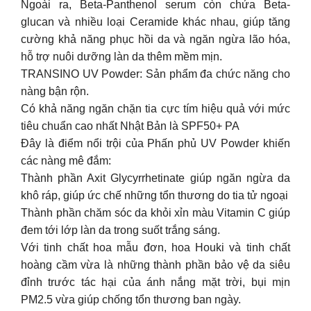
Ngoài ra, Beta-Panthenol serum còn chứa Beta-
glucan và nhiều loại Ceramide khác nhau, giúp tăng
cường khả năng phục hồi da và ngăn ngừa lão hóa,
hỗ trợ nuôi dưỡng làn da thêm mềm mịn.
TRANSINO UV Powder: Sản phẩm đa chức năng cho
nàng bận rộn.
Có khả năng ngăn chặn tia cực tím hiệu quả với mức
tiêu chuẩn cao nhất Nhật Bản là SPF50+ PA
Đây là điểm nổi trội của Phấn phủ UV Powder khiến
các nàng mê đắm:
Thành phần Axit Glycyrrhetinate giúp ngăn ngừa da
khô ráp, giúp ức chế những tổn thương do tia tử ngoại
Thành phần chăm sóc da khỏi xỉn màu Vitamin C giúp
đem tới lớp làn da trong suốt trắng sáng.
Với tinh chất hoa mẫu đơn, hoa Houki và tinh chất
hoàng cầm vừa là những thành phần bảo vệ da siêu
đỉnh trước tác hại của ánh nắng mặt trời, bụi mịn
PM2.5 vừa giúp chống tổn thương ban ngày.