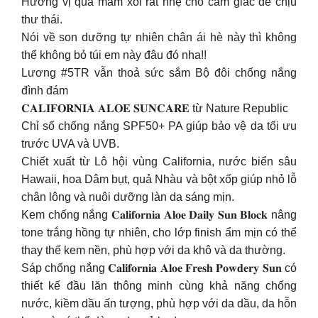
Hương vị quả mâm xôi rất nhẹ cho cảm giác dễ chịu
thư thái.
Nói về son dưỡng tự nhiên chân ái hè này thì không
thể không bỏ túi em này đâu đó nha!!
Lương #5TR vẫn thoả sức sắm Bộ đôi chống nắng
đình đám
𝐂𝐀𝐋𝐈𝐅𝐎𝐑𝐍𝐈𝐀 𝐀𝐋𝐎𝐄 𝐒𝐔𝐍𝐂𝐀𝐑𝐄 từ Nature Republic
Chỉ số chống nắng SPF50+ PA giúp bảo vệ da tối ưu
trước UVA và UVB.
Chiết xuất từ Lô hội vùng California, nước biển sâu
Hawaii, hoa Dâm bụt, quả Nhàu và bột xốp giúp nhỏ lỗ
chân lông và nuôi dưỡng làn da sáng mịn.
Kem chống nắng 𝐂𝐚𝐥𝐢𝐟𝐨𝐫𝐧𝐢𝐚 𝐀𝐥𝐨𝐞 𝐃𝐚𝐢𝐥𝐲 𝐒𝐮𝐧 𝐁𝐥𝐨𝐜𝐤 nâng
tone trắng hồng tự nhiên, cho lớp finish ẩm mịn có thể
thay thế kem nền, phù hợp với da khô và da thường.
Sáp chống nắng 𝐂𝐚𝐥𝐢𝐟𝐨𝐫𝐧𝐢𝐚 𝐀𝐥𝐨𝐞 𝐅𝐫𝐞𝐬𝐡 𝐏𝐨𝐰𝐝𝐞𝐫𝐲 𝐒𝐮𝐧 có
thiết kế đầu lăn thông minh cùng khả năng chống
nước, kiềm dầu ấn tượng, phù hợp với da dầu, da hỗn