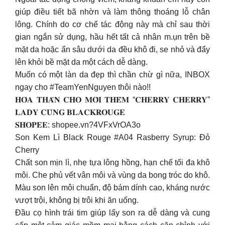
giúp điều tiết bã nhờn và làm thông thoáng lỗ chân
lông. Chính do cơ chế tác động này mà chỉ sau thời
gian ngắn sử dụng, hầu hết tất cả nhân m.ụn trên bề
mặt da hoặc ẩn sâu dưới da đều khô đi, se nhỏ và đẩy
lên khỏi bề mặt da một cách dễ dàng.
Muốn có một làn da đẹp thì chần chừ gì nữa, INBOX
ngay cho #TeamYenNguyen thôi nào!!
𝐇𝐎́𝐀 𝐓𝐇𝐀̂𝐍 𝐂𝐇𝐎 𝐌𝐎̂𝐈 𝐓𝐇𝐄̂𝐌 “𝐂𝐇𝐄𝐑𝐑𝐘 𝐂𝐇𝐄𝐑𝐑𝐘”
𝐋𝐀𝐃𝐘 𝐂𝐔̀𝐍𝐆 𝐁𝐋𝐀𝐂𝐊𝐑𝐎𝐔𝐆𝐄
𝐒𝐇𝐎𝐏𝐄𝐄: shopee.vn?4VFxVrOA3o
Son Kem Lì Black Rouge #A04 Rasberry Syrup: Đỏ
Cherry
Chất son mịn lì, nhẹ tựa lông hồng, hạn chế tối đa khô
môi. Che phủ vết vân môi và vùng da bong tróc do khô.
Màu son lên môi chuẩn, độ bám dính cao, kháng nước
vượt trội, không bị trôi khi ăn uống.
Đầu cọ hình trái tim giúp lấy son ra dễ dàng và cung