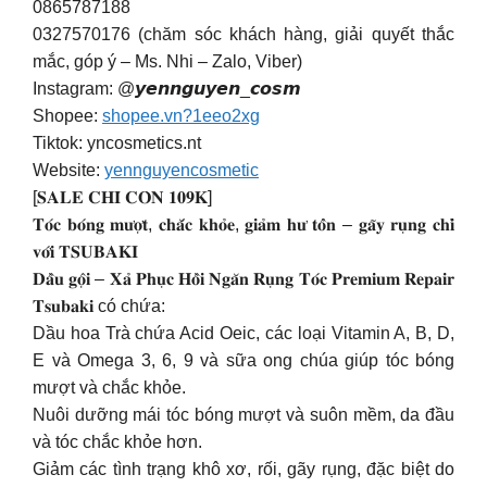
0865787188
0327570176 (chăm sóc khách hàng, giải quyết thắc
mắc, góp ý – Ms. Nhi – Zalo, Viber)
Instagram: @𝙮𝙚𝙣𝙣𝙜𝙪𝙮𝙚𝙣_𝙘𝙤𝙨𝙢
Shopee:
shopee.vn?1eeo2xg
Tiktok: yncosmetics.nt
Website:
yennguyencosmetic
[𝐒𝐀𝐋𝐄 𝐂𝐇𝐈̉ 𝐂𝐎̀𝐍 𝟏𝟎𝟗𝐊]
𝐓𝐨́𝐜 𝐛𝐨́𝐧𝐠 𝐦𝐮̛𝐨̛̣𝐭, 𝐜𝐡𝐚̆́𝐜 𝐤𝐡𝐨̉𝐞, 𝐠𝐢𝐚̉𝐦 𝐡𝐮̛ 𝐭𝐨̂̉𝐧 – 𝐠𝐚̃𝐲 𝐫𝐮̣𝐧𝐠 𝐜𝐡𝐢̉
𝐯𝐨̛́𝐢 𝐓𝐒𝐔𝐁𝐀𝐊𝐈
𝐃𝐚̂̀𝐮 𝐠𝐨̣̂𝐢 – 𝐗𝐚̉ 𝐏𝐡𝐮̣𝐜 𝐇𝐨̂̀𝐢 𝐍𝐠𝐚̆𝐧 𝐑𝐮̣𝐧𝐠 𝐓𝐨́𝐜 𝐏𝐫𝐞𝐦𝐢𝐮𝐦 𝐑𝐞𝐩𝐚𝐢𝐫
𝐓𝐬𝐮𝐛𝐚𝐤𝐢 có chứa:
Dầu hoa Trà chứa Acid Oeic, các loại Vitamin A, B, D,
E và Omega 3, 6, 9 và sữa ong chúa giúp tóc bóng
mượt và chắc khỏe.
Nuôi dưỡng mái tóc bóng mượt và suôn mềm, da đầu
và tóc chắc khỏe hơn.
Giảm các tình trạng khô xơ, rối, gãy rụng, đặc biệt do