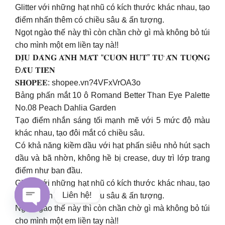
Glitter với những hạt nhũ có kích thước khác nhau, tạo
điểm nhấn thêm có chiều sâu & ấn tượng.
Ngọt ngào thế này thì còn chần chờ gì mà không bỏ túi
cho mình một em liền tay nà!!
𝐃𝐈̣𝐔 𝐃𝐀̀𝐍𝐆 𝐀́𝐍𝐇 𝐌𝐀̆́𝐓 “𝐂𝐔𝐎̂́𝐍 𝐇𝐔́𝐓” 𝐓𝐔̛̀ 𝐀̂́𝐍 𝐓𝐔̛𝐎̛̣𝐍𝐆
Đ𝐀̂̀𝐔 𝐓𝐈𝐄̂𝐍
𝐒𝐇𝐎𝐏𝐄𝐄: shopee.vn?4VFxVrOA3o
Bảng phấn mắt 10 ô Romand Better Than Eye Palette
No.08 Peach Dahlia Garden
Tạo điểm nhắn sáng tối mạnh mẽ với 5 mức độ màu
khác nhau, tạo đôi mắt có chiều sâu.
Có khả năng kiềm dầu với hạt phấn siêu nhỏ hút sạch
dầu và bã nhờn, không hề bị crease, duy trì lớp trang
điểm như ban đầu.
Glitter với những hạt nhũ có kích thước khác nhau, tạo
Liên hệ!
điểm nhấn thêm có chiều sâu & ấn tượng.
Ngọt ngào thế này thì còn chần chờ gì mà không bỏ túi
Open
cho mình một em liền tay nà!!