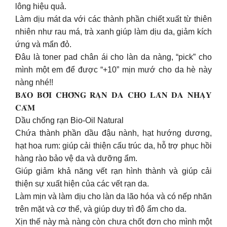
lông hiệu quả.
Làm dịu mát da với các thành phần chiết xuất từ thiên
nhiên như rau má, trà xanh giúp làm dịu da, giảm kích
ứng và mẩn đỏ.
Đâu là toner pad chân ái cho làn da nàng, “pick” cho
mình một em để được “+10” mịn mướ cho da hè này
nàng nhé!!
𝐁𝐀̉𝐎 𝐁𝐎̂́𝐈 𝐂𝐇𝐎̂́𝐍𝐆 𝐑𝐀̣𝐍 𝐃𝐀 𝐂𝐇𝐎 𝐋𝐀̀𝐍 𝐃𝐀 𝐍𝐇𝐀̣𝐘
𝐂𝐀̉𝐌
Dầu chống rạn Bio-Oil Natural
Chứa thành phần dầu đậu nành, hạt hướng dương,
hạt hoa rum: giúp cải thiện cấu trúc da, hỗ trợ phục hồi
hàng rào bảo vệ da và dưỡng ẩm.
Giúp giảm khả năng vết rạn hình thành và giúp cải
thiện sự xuất hiện của các vết rạn da.
Làm mịn và làm dịu cho làn da lão hóa và có nếp nhăn
trên mặt và cơ thể, và giúp duy trì độ ẩm cho da.
Xịn thế này mà nàng còn chưa chốt đơn cho mình một