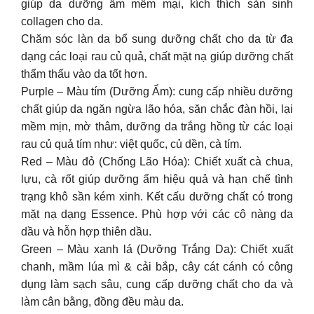
giúp da dưỡng ẩm mềm mại, kích thích sản sinh
collagen cho da.
Chăm sóc làn da bổ sung dưỡng chất cho da từ đa
dạng các loại rau củ quả, chất mặt nạ giúp dưỡng chất
thẩm thấu vào da tốt hơn.
Purple – Màu tím (Dưỡng Ẩm): cung cấp nhiều dưỡng
chất giúp da ngăn ngừa lão hóa, săn chắc đàn hồi, lại
mềm mịn, mờ thâm, dưỡng da trắng hồng từ các loại
rau củ quả tím như: việt quốc, củ dền, cà tím.
Red – Màu đỏ (Chống Lão Hóa): Chiết xuất cà chua,
lựu, cà rốt giúp dưỡng ẩm hiệu quả và hạn chế tình
trạng khô sần kém xinh. Kết cấu dưỡng chất có trong
mặt nạ dạng Essence. Phù hợp với các cô nàng da
dầu và hỗn hợp thiên dầu.
Green – Màu xanh lá (Dưỡng Trắng Da): Chiết xuất
chanh, mầm lúa mì & cải bắp, cây cát cánh có công
dụng làm sạch sâu, cung cấp dưỡng chất cho da và
làm cân bằng, đồng đều màu da.