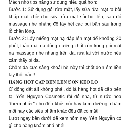
Mách nhỏ tips nàng sử dụng hiệu quả hơn:
Bước 1: Sử dụng gói rửa mặt, lấy sữa rữa mặt ra bôi
khắp mặt chờ cho sữa rửa mặt sủi bọt lên, sau đó
massage nhẹ nhàng để lấy hết các bụi bẩn sâu trong
lỗ chân lông.
Bước 2: Lấy miếng mặt nạ đắp lên mặt để khoảng 20
phút, tháo mặt nạ dùng dưỡng chất còn trong gói mặt
nạ massage nhẹ nhàng trên da, rửa lại với nước nếu
cảm thấy bí da.
Chăm da cực sảng khoái hè này thì chốt đơn ẻm liền
tay thôi nào!!
𝐇𝐀̀𝐍𝐆 𝐇𝐎𝐓 𝐂𝐀̣̂𝐏 𝐁𝐄̂́𝐍 𝐋𝐄̂𝐍 Đ𝐎̛𝐍 𝐊𝐄̉𝐎 𝐋𝐎̛̃
Ơ động đất à!! không phải, đó là hàng hot đã cập bến
tại Yến Nguyễn Cosmetic rồi đó nha, từ nước hoa
“thơm phức” cho đến khử mùi hay kem dưỡng, chăm
môi hay các siêu phẩm khác đều đã có mặt!!
Lướt ngay bên dưới để xem hôm nay Yến Nguyễn có
gì cho nàng khám phá nhé!!