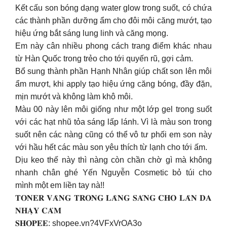
Kết cấu son bóng dạng water glow trong suốt, có chứa
các thành phần dưỡng ẩm cho đôi môi căng mướt, tạo
hiệu ứng bắt sáng lung linh và căng mọng.
Em này cân nhiều phong cách trang điểm khác nhau
từ Hàn Quốc trong trẻo cho tới quyến rũ, gợi cảm.
Bổ sung thành phần Hạnh Nhân giúp chất son lên môi
ẩm mượt, khi apply tạo hiệu ứng căng bóng, đầy đặn,
mịn mướt và không làm khô môi.
Màu 00 này lên môi giống như một lớp gel trong suốt
với các hạt nhũ tỏa sáng lấp lánh. Vì là màu son trong
suốt nên các nàng cũng có thể vô tư phối em son này
với hầu hết các màu son yêu thích từ lạnh cho tới ấm.
Dịu keo thế này thì nàng còn chần chờ gì mà không
nhanh chân ghé Yến Nguyễn Cosmetic bỏ túi cho
mình một em liền tay nà!!
𝐓𝐎𝐍𝐄𝐑 𝐕𝐀̀𝐍𝐆 𝐓𝐑𝐎𝐍𝐆 𝐋𝐀̀𝐍𝐆 𝐒𝐀́𝐍𝐆 𝐂𝐇𝐎 𝐋𝐀̀𝐍 𝐃𝐀
𝐍𝐇𝐀̣𝐘 𝐂𝐀̉𝐌
𝐒𝐇𝐎𝐏𝐄𝐄: shopee.vn?4VFxVrOA3o