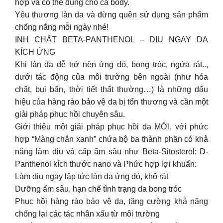
hợp và có thể dùng cho cả body.
Yêu thương làn da và đừng quên sử dụng sản phẩm
chống nắng mỗi ngày nhé!
INH CHẤT BETA-PANTHENOL – DỊU NGAY DA
KÍCH ỨNG
Khi làn da dễ trở nên ửng đỏ, bong tróc, ngứa rát..,
dưới tác động của môi trường bên ngoài (như hóa
chất, bụi bẩn, thời tiết thất thường…) là những dấu
hiệu của hàng rào bảo vệ da bị tổn thương và cần một
giải pháp phục hồi chuyên sâu.
Giới thiệu một giải pháp phục hồi da MỚI, với phức
hợp “Màng chắn xanh” chứa bộ ba thành phần có khả
năng làm dịu và cấp ẩm sâu như Beta-Sitosterol; D-
Panthenol kích thước nano và Phức hợp lợi khuẩn:
Làm dịu ngay lập tức làn da ửng đỏ, khô rát
Dưỡng ẩm sâu, hạn chế tình trạng da bong tróc
Phục hồi hàng rào bảo vệ da, tăng cường khả năng
chống lại các tác nhân xấu từ môi trường