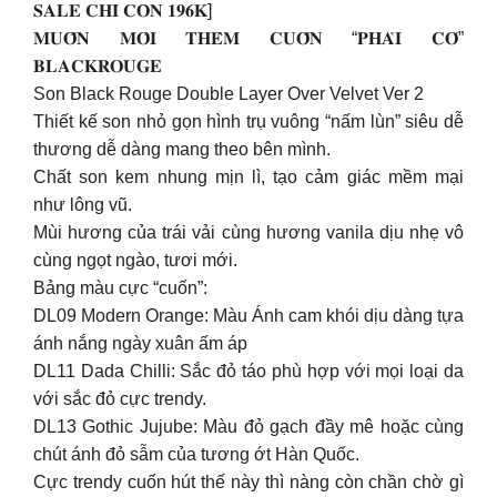
𝐒𝐀𝐋𝐄 𝐂𝐇𝐈̉ 𝐂𝐎̀𝐍 𝟏𝟗𝟔𝐊]
𝐌𝐔𝐎̂́𝐍 𝐌𝐎̂𝐈 𝐓𝐇𝐄̂𝐌 𝐂𝐔𝐎̂́𝐍 “𝐏𝐇𝐀̉𝐈 𝐂𝐎́”
𝐁𝐋𝐀𝐂𝐊𝐑𝐎𝐔𝐆𝐄
Son Black Rouge Double Layer Over Velvet Ver 2
Thiết kế son nhỏ gọn hình trụ vuông “nấm lùn” siêu dễ
thương dễ dàng mang theo bên mình.
Chất son kem nhung mịn lì, tạo cảm giác mềm mại
như lông vũ.
Mùi hương của trái vải cùng hương vanila dịu nhẹ vô
cùng ngọt ngào, tươi mới.
Bảng màu cực “cuốn”:
DL09 Modern Orange: Màu Ánh cam khói dịu dàng tựa
ánh nắng ngày xuân ấm áp
DL11 Dada Chilli: Sắc đỏ táo phù hợp với mọi loại da
với sắc đỏ cực trendy.
DL13 Gothic Jujube: Màu đỏ gạch đầy mê hoặc cùng
chút ánh đỏ sẫm của tương ớt Hàn Quốc.
Cực trendy cuốn hút thế này thì nàng còn chần chờ gì