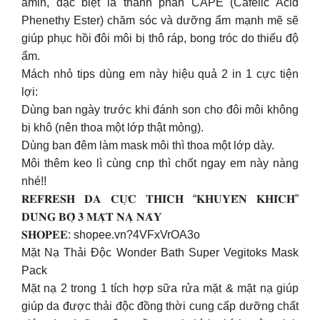
amin, đặc biệt là thành phần CAPE (Cafelic Acid
Phenethy Ester) chăm sóc và dưỡng ẩm mạnh mẽ sẽ
giúp phục hồi đôi môi bị thô ráp, bong tróc do thiếu độ
ẩm.
Mách nhỏ tips dùng em này hiệu quả 2 in 1 cực tiện
lợi:
Dùng ban ngày trước khi đánh son cho đôi môi không
bị khô (nên thoa một lớp thật mỏng).
Dùng ban đêm làm mask môi thì thoa một lớp dày.
Môi thêm keo lì cùng cnp thì chốt ngay em này nàng
nhé!!
𝐑𝐄𝐅𝐑𝐄𝐒𝐇 𝐃𝐀 𝐂𝐔̛̣𝐂 𝐓𝐇𝐈́𝐂𝐇 “𝐊𝐇𝐔𝐘𝐄̂́𝐍 𝐊𝐇𝐈́𝐂𝐇”
𝐃𝐔̀𝐍𝐆 𝐁𝐎̣̂ 𝟑 𝐌𝐀̣̆𝐓 𝐍𝐀̣ 𝐍𝐀̀𝐘
𝐒𝐇𝐎𝐏𝐄𝐄: shopee.vn?4VFxVrOA3o
Mặt Nạ Thải Độc Wonder Bath Super Vegitoks Mask
Pack
Mặt nạ 2 trong 1 tích hợp sữa rửa mặt & mặt nạ giúp
giúp da được thải độc đồng thời cung cấp dưỡng chất