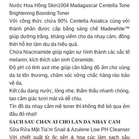
Nước Hoa Hồng Skin1004 Madagascar Centella Tone
Brightening Boosting Toner
Với công thức chứa 90% Centella Asiatica cùng với
thành phần được cấp bằng sáng chế Madewhite™
giúp dưỡng trắng, kháng viêm cho da nhạy cảm, đồng
thời hỗ trợ làm dịu da hiệu quả.
Chứa Niacinamide giúp ngăn sự hình thành các sắc tố
melanin, kích thích sản sinh Ceramide.
Độ pH có tính axit nhẹ giúp cân bằng độ ẩm cho vùng
da bị tổn thương, chăm sóc vững chắc hàng rào bảo
vệ da.
Kết cấu dạng nước, lỏng nhẹ, thẩm thấu nhanh chóng,
tạo cảm giác tươi mát và dễ chịu.
Tín đồ da nhạy cảm mê toner thì không thể bỏ qua ẻm
đâu đó nha!!
𝐒𝐀̣𝐂𝐇 𝐒𝐀̂𝐔 𝐂𝐇𝐀̂𝐍 𝐀́𝐈 𝐂𝐇𝐎 𝐋𝐀̀𝐍 𝐃𝐀 𝐍𝐇𝐀̣𝐘 𝐂𝐀̉𝐌
Sữa Rửa Mặt Tia’m Snail & Azulene Low PH Cleanser
Với chiết xuất từ ốc sên & hoa cúc làm sạch sâu