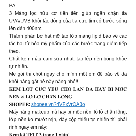
PA
3 Màng lọc hữu cơ tiên tiến giúp ngăn chặn tia
UVA/UVB khỏi tác động của tia cực tím có bước sóng
lên đến 400nm.
Thành phần bơ hạt mỡ tạo lớp màng lipid bảo vệ các
tác hại từ hóa mỹ phẩm của các bước trang điểm tiếp
theo.
Chất kem màu cam sữa nhạt, tạo lớp nền bóng khỏe
tự nhiên.
Mê gòi thì chốt ngay cho mình một em để bảo vệ da
khỏi nắng gắt hè này nàng nhé!!
𝐊𝐄𝐌 𝐋𝐎́𝐓 𝐂𝐔̛̣𝐂 𝐘𝐄̂𝐔 𝐂𝐇𝐎 𝐋𝐀̀𝐍 𝐃𝐀 𝐇𝐀𝐘 𝐁𝐈̣ 𝐌𝐎̂́𝐂
𝐍𝐄̂̀𝐍 & 𝐋𝐎̣̂ 𝐋𝐎̂̃ 𝐂𝐇𝐀̂𝐍 𝐋𝐎̂𝐍𝐆
𝐒𝐇𝐎𝐏𝐄𝐄:
shopee.vn?4VFxVrOA3o
Mấy nàng makeup mà hay bị mốc nền, lộ lỗ chân lông,
lớp nền ko mướt mịn, dày cộp thiếu tự nhiên thì phải
rinh ngay em này:
𝐊𝐞𝐦 𝐥𝐨́𝐭 𝐓𝐅𝐈𝐓 𝟑 𝐭𝐫𝐨𝐧𝐠 𝟏 𝐠𝐢𝐮́𝐩: