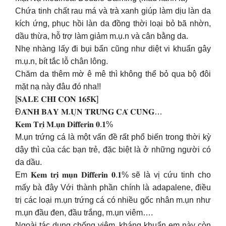
Chứa tinh chất rau má và trà xanh giúp làm dịu làn da
kích ứng, phục hồi làn da đồng thời loại bỏ bã nhờn,
dầu thừa, hỗ trợ làm giảm m.ụ.n và cân bằng da.
Nhẹ nhàng lấy đi bụi bẩn cũng như diệt vi khuẩn gây
m.ụ.n, bít tắc lỗ chân lông.
Chăm da thêm mờ ê mê thì không thể bỏ qua bộ đôi
mặt nạ này đâu đó nha!!
[𝐒𝐀𝐋𝐄 𝐂𝐇𝐈̉ 𝐂𝐎̀𝐍 𝟏𝟔𝟓𝐊]
Đ𝐀́𝐍𝐇 𝐁𝐀𝐘 𝐌.𝐔̣𝐍 𝐓𝐑𝐔̛́𝐍𝐆 𝐂𝐀́ 𝐂𝐔̀𝐍𝐆…
𝐊𝐞𝐦 𝐓𝐫𝐢̣ 𝐌.𝐮̣𝐧 𝐃𝐢𝐟𝐟𝐞𝐫𝐢𝐧 𝟎.𝟏%
M.ụn trứng cá là một vấn đề rất phổ biến trong thời kỳ
dậy thì của các bạn trẻ, đặc biệt là ở những người có
da dầu.
Em 𝐊𝐞𝐦 𝐭𝐫𝐢̣ 𝐦𝐮̣𝐧 𝐃𝐢𝐟𝐟𝐞𝐫𝐢𝐧 𝟎.𝟏% sẽ là vị cứu tinh cho
mấy bà đây Với thành phần chính là adapalene, điều
trị các loại m.ụn trứng cá có nhiều gốc nhân m.ụn như
m.ụn đầu đen, đầu trắng, m.ụn viêm….
Ngoài tác dụng chống viêm, kháng khuẩn em này còn