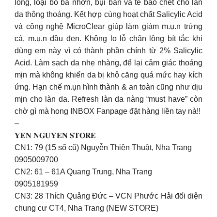
lông, loại bỏ bã nhờn, bụi bẩn và tế bào chết cho làn
da thông thoáng. Kết hợp cùng hoạt chất Salicylic Acid
và công nghệ MicroClear giúp làm giảm m.ụ.n trứng
cá, m.ụ.n đầu đen. Không lo lỗ chân lông bít tắc khi
dùng em này vì có thành phần chính từ 2% Salicylic
Acid. Làm sạch da nhẹ nhàng, để lại cảm giác thoáng
mịn mà không khiến da bị khô căng quá mức hay kích
ứng. Hạn chế m.ụn hình thành & an toàn cũng như dịu
mịn cho làn da. Refresh làn da nàng “must have” còn
chờ gì mà hong INBOX Fanpage đặt hàng liền tay nà!!
–
𝐘𝐄𝐍 𝐍𝐆𝐔𝐘𝐄𝐍 𝐒𝐓𝐎𝐑𝐄
CN1: 79 (15 số cũ) Nguyễn Thiện Thuật, Nha Trang
0905009700
CN2: 61 – 61A Quang Trung, Nha Trang
0905181959
CN3: 28 Thích Quảng Đức – VCN Phước Hải đối diện
chung cư CT4, Nha Trang (NEW STORE)