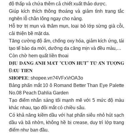
độ thấp và chứa thêm cả chiết xuất thảo dược.
Giúp kích thích thông thoáng và giảm tình trạng tắc
nghẽn lỗ chân lông ngay cho nàng.
Hỗ trợ trị mụn và thâm mụn, loại bỏ lớp sừng già cỗi,
cải thiện bề mặt da.
Tăng cường độ ẩm, chống oxy hóa, giảm kích ứng, tái
tạo tế bào da mới, dưỡng da căng mịn và đều màu,…
Còn chờ hem quất liền thoai
𝐃𝐈̣𝐔 𝐃𝐀̀𝐍𝐆 𝐀́𝐍𝐇 𝐌𝐀̆́𝐓 “𝐂𝐔𝐎̂́𝐍 𝐇𝐔́𝐓” 𝐓𝐔̛̀ 𝐀̂́𝐍 𝐓𝐔̛𝐎̛̣𝐍𝐆
Đ𝐀̂̀𝐔 𝐓𝐈𝐄̂𝐍
𝐒𝐇𝐎𝐏𝐄𝐄: shopee.vn?4VFxVrOA3o
Bảng phấn mắt 10 ô Romand Better Than Eye Palette
No.08 Peach Dahlia Garden
Tạo điểm nhắn sáng tối mạnh mẽ với 5 mức độ màu
khác nhau, tạo đôi mắt có chiều sâu.
Có khả năng kiềm dầu với hạt phấn siêu nhỏ hút sạch
dầu và bã nhờn, không hề bị crease, duy trì lớp trang
điểm như ban đầu.