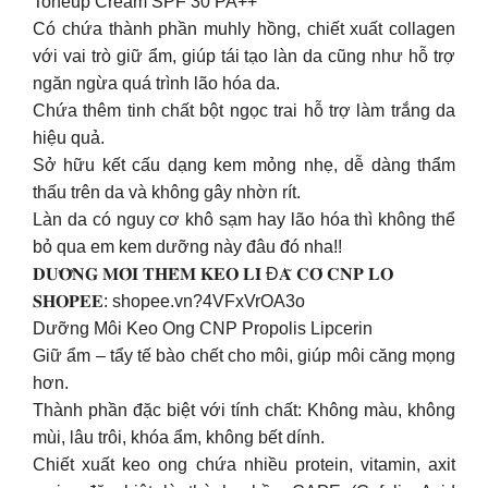
Toneup Cream SPF 30 PA++
Có chứa thành phần muhly hồng, chiết xuất collagen
với vai trò giữ ẩm, giúp tái tạo làn da cũng như hỗ trợ
ngăn ngừa quá trình lão hóa da.
Chứa thêm tinh chất bột ngọc trai hỗ trợ làm trắng da
hiệu quả.
Sở hữu kết cấu dạng kem mỏng nhẹ, dễ dàng thẩm
thấu trên da và không gây nhờn rít.
Làn da có nguy cơ khô sạm hay lão hóa thì không thể
bỏ qua em kem dưỡng này đâu đó nha!!
𝐃𝐔̛𝐎̛̃𝐍𝐆 𝐌𝐎̂𝐈 𝐓𝐇𝐄̂𝐌 𝐊𝐄𝐎 𝐋𝐈̀ Đ𝐀̃ 𝐂𝐎́ 𝐂𝐍𝐏 𝐋𝐎
𝐒𝐇𝐎𝐏𝐄𝐄: shopee.vn?4VFxVrOA3o
Dưỡng Môi Keo Ong CNP Propolis Lipcerin
Giữ ẩm – tẩy tế bào chết cho môi, giúp môi căng mọng
hơn.
Thành phần đặc biệt với tính chất: Không màu, không
mùi, lâu trôi, khóa ẩm, không bết dính.
Chiết xuất keo ong chứa nhiều protein, vitamin, axit