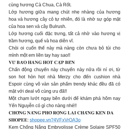
cùng hương Cà Chua, Cà Rốt.
Lớp hương giữa mang chút nhẹ nhàng của hương
hoa và hương cây cỏ tự nhiên, đó là nhờ sự góp mặt
của hoa sen và cây Bulrush.
Lớp hương cuối đặc trưng, tất cả nhờ vào hương vị
trầm hương, quế và hoa diên vĩ.
Chòi oi cuốn thế này mà nàng còn chưa bỏ túi cho
mình một em liền tay hay sao!!
𝐕𝐔̃ 𝐁𝐀̃𝐎 𝐇𝐀̀𝐍𝐆 𝐇𝐎𝐓 𝐂𝐀̣̂𝐏 𝐁𝐄̂́𝐍
Chấn động chuyến này chuyến này nữa rồi ní ơi, từ
son hot hòn họt nhà Merzy cho đến cushion nhà
Espoir cùng vô vàn sản phẩm trendy khác đều đã có
mặt với deal vô cùng ưu đã!!
Một chạm lướt ngay bên dưới để khám phá hôm nay
Yến Nguyễn có gì cho nàng nhé!!
𝐂𝐇𝐎̂́𝐍𝐆 𝐍𝐀̆́𝐍𝐆 𝐏𝐇𝐎̂̉ 𝐑𝐎̣̂𝐍𝐆 𝐋𝐀̣𝐈 𝐂𝐇𝐀̆̉𝐍𝐆 𝐊𝐄́𝐍 𝐃𝐀
𝐒𝐇𝐎𝐏𝐄𝐄:
shopee.vn?4VFxVrOA3o
Kem Chống Nắng Embryolisse Crème Solaire SPF50