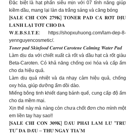
Đặc biệt là hạt phấn siêu mịn với 07 tính năng giúp
kiềm dầu, mang lại làn da trắng sáng và căng bóng
[𝐒𝐀𝐋𝐄 𝐂𝐇𝐈̉ 𝐂𝐎̀𝐍 𝟐𝟕𝟗𝐊] 𝐓𝐎𝐍𝐄𝐑 𝐏𝐀𝐃 𝐂𝐀̀ 𝐑𝐎̂́𝐓 𝐃𝐈̣𝐔
𝐋𝐀̀𝐍𝐇 𝐋𝐀̣𝐈 𝐓𝐎̂́𝐓 𝐂𝐇𝐎 𝐃𝐀
𝐖.𝐄.𝐁.𝐒.𝐈.𝐓.𝐄: https://shopxuhuong.com/lam-dep-8-
yennguyencosmetic/.
𝑻𝒐𝒏𝒆𝒓 𝒑𝒂𝒅 𝑺𝒌𝒊𝒏𝒇𝒐𝒐𝒅 𝑪𝒂𝒓𝒓𝒐𝒕 𝑪𝒂𝒓𝒐𝒕𝒆𝒏𝒆 𝑪𝒂𝒍𝒎𝒊𝒏𝒈 𝑾𝒂𝒕𝒆𝒓 𝑷𝒂𝒅
Làm dịu da với chiết xuất cà rốt và dầu hạt cà rốt giàu
Beta-Caroten. Có khả năng chống oxi hóa và cấp ẩm
cho da hiệu quả.
Làm dịu quá nhiệt và da nhạy cảm hiệu quả, chống
oxy hóa, giúp dưỡng ẩm dồi dào.
Miếng bông tinh khiết dạng bánh quế, cung cấp độ ẩm
cho da mềm mại.
Xịn thế này mà nàng còn chưa chốt đơn cho mình một
em liền tay hay sao!!
[𝐒𝐀𝐋𝐄 𝐂𝐇𝐈̉ 𝐂𝐎̀𝐍 𝟑𝟎𝟗𝐊] Đ𝐀̂𝐔 𝐏𝐇𝐀̉𝐈 𝐋𝐀𝐌 𝐋𝐔̃ “𝐓𝐑𝐔̀
𝐓𝐔” 𝐃𝐀 𝐃𝐀̂̀𝐔 – 𝐓𝐇𝐔̛̉ 𝐍𝐆𝐀𝐘 𝐓𝐈𝐀’𝐌