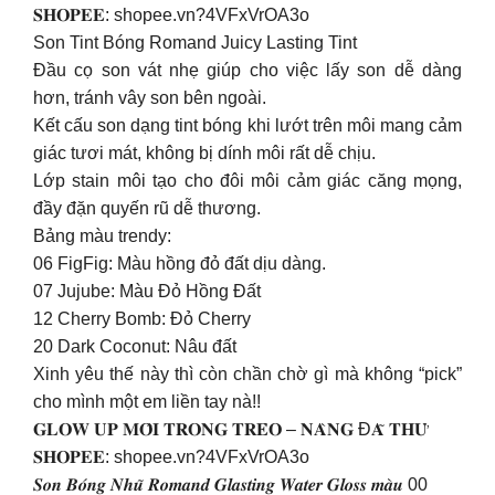
𝐒𝐇𝐎𝐏𝐄𝐄: shopee.vn?4VFxVrOA3o
Son Tint Bóng Romand Juicy Lasting Tint
Đầu cọ son vát nhẹ giúp cho việc lấy son dễ dàng
hơn, tránh vây son bên ngoài.
Kết cấu son dạng tint bóng khi lướt trên môi mang cảm
giác tươi mát, không bị dính môi rất dễ chịu.
Lớp stain môi tạo cho đôi môi cảm giác căng mọng,
đầy đặn quyến rũ dễ thương.
Bảng màu trendy:
06 FigFig: Màu hồng đỏ đất dịu dàng.
07 Jujube: Màu Đỏ Hồng Đất
12 Cherry Bomb: Đỏ Cherry
20 Dark Coconut: Nâu đất
Xinh yêu thế này thì còn chần chờ gì mà không “pick”
cho mình một em liền tay nà!!
𝐆𝐋𝐎𝐖 𝐔𝐏 𝐌𝐎̂𝐈 𝐓𝐑𝐎𝐍𝐆 𝐓𝐑𝐄̉𝐎 – 𝐍𝐀̀𝐍𝐆 Đ𝐀̃ 𝐓𝐇𝐔̛̉
𝐒𝐇𝐎𝐏𝐄𝐄: shopee.vn?4VFxVrOA3o
𝑺𝒐𝒏 𝑩𝒐́𝒏𝒈 𝑵𝒉𝒖̃ 𝑹𝒐𝒎𝒂𝒏𝒅 𝑮𝒍𝒂𝒔𝒕𝒊𝒏𝒈 𝑾𝒂𝒕𝒆𝒓 𝑮𝒍𝒐𝒔𝒔 𝒎𝒂̀𝒖 00