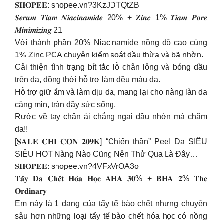
𝐒𝐇𝐎𝐏𝐄𝐄: shopee.vn?3KzJDTQtZB
𝑺𝒆𝒓𝒖𝒎 𝑻𝒊𝒂𝒎 𝑵𝒊𝒂𝒄𝒊𝒏𝒂𝒎𝒊𝒅𝒆 20% + 𝒁𝒊𝒏𝒄 1% 𝑻𝒊𝒂𝒎 𝑷𝒐𝒓𝒆
𝑴𝒊𝒏𝒊𝒎𝒊𝒛𝒊𝒏𝒈 21
Với thành phần 20% Niacinamide nồng độ cao cùng
1% Zinc PCA chuyên kiểm soát dầu thừa và bã nhờn.
Cải thiện tình trạng bít tắc lỗ chân lông và bóng dầu
trên da, đồng thời hỗ trợ làm đều màu da.
Hỗ trợ giữ ẩm và làm dịu da, mang lại cho nàng làn da
căng mịn, tràn đầy sức sống.
Rước về tay chân ái chẳng ngại dầu nhờn mà chăm
da!!
[𝐒𝐀𝐋𝐄 𝐂𝐇𝐈̉ 𝐂𝐎̀𝐍 𝟐𝟎𝟗𝐊] “Chiến thần” Peel Da SIÊU
SIÊU HOT Nàng Nào Cũng Nên Thử Qua Là Đây…
𝐒𝐇𝐎𝐏𝐄𝐄: shopee.vn?4VFxVrOA3o
𝐓𝐚̂̉𝐲 𝐃𝐚 𝐂𝐡𝐞̂́𝐭 𝐇𝐨́𝐚 𝐇𝐨̣𝐜 𝐀𝐇𝐀 𝟑𝟎% + 𝐁𝐇𝐀 𝟐% 𝐓𝐡𝐞
𝐎𝐫𝐝𝐢𝐧𝐚𝐫𝐲
Em này là 1 dạng của tẩy tế bào chết nhưng chuyên
sâu hơn những loại tẩy tế bào chết hóa học có nồng