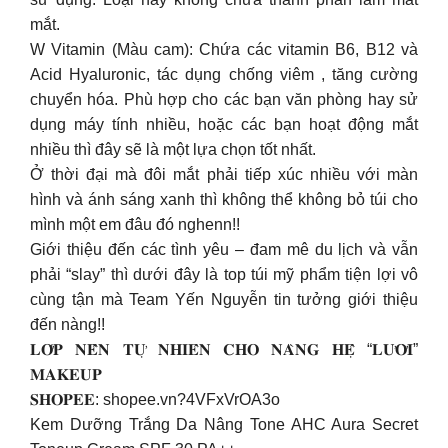
mắt.
W Vitamin (Màu cam): Chứa các vitamin B6, B12 và
Acid Hyaluronic, tác dụng chống viêm , tăng cường
chuyển hóa. Phù hợp cho các bạn văn phòng hay sử
dụng máy tính nhiều, hoặc các bạn hoạt động mắt
nhiều thì đây sẽ là một lựa chọn tốt nhất.
Ở thời đại mà đôi mắt phải tiếp xúc nhiều với màn
hình và ánh sáng xanh thì không thể không bỏ túi cho
mình một em đâu đó nghenn!!
Giới thiệu đến các tình yêu – đam mê du lịch và vẫn
phải “slay” thì dưới đây là top túi mỹ phẩm tiện lợi vô
cùng tận mà Team Yến Nguyễn tin tưởng giới thiệu
đến nàng!!
𝐋𝐎̛́𝐏 𝐍𝐄̂̀𝐍 𝐓𝐔̛̣ 𝐍𝐇𝐈𝐄̂𝐍 𝐂𝐇𝐎 𝐍𝐀̀𝐍𝐆 𝐇𝐄̣̂ “𝐋𝐔̛𝐎̛̀𝐈”
𝐌𝐀𝐊𝐄𝐔𝐏
𝐒𝐇𝐎𝐏𝐄𝐄: shopee.vn?4VFxVrOA3o
Kem Dưỡng Trắng Da Nâng Tone AHC Aura Secret