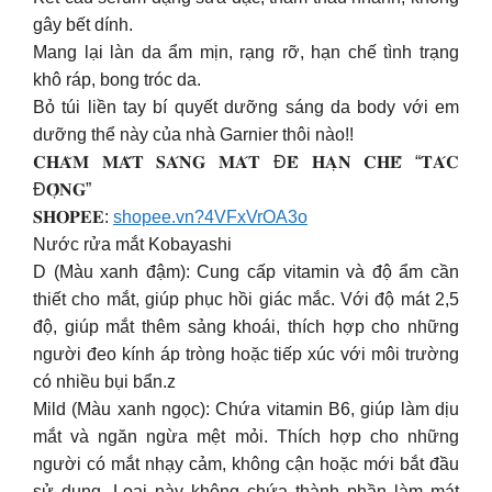
gây bết dính.
Mang lại làn da ẩm mịn, rạng rỡ, hạn chế tình trạng
khô ráp, bong tróc da.
Bỏ túi liền tay bí quyết dưỡng sáng da body với em
dưỡng thể này của nhà Garnier thôi nào!!
𝐂𝐇𝐀̆𝐌 𝐌𝐀̆́𝐓 𝐒𝐀́𝐍𝐆 𝐌𝐀́𝐓 Đ𝐄̂̉ 𝐇𝐀̣𝐍 𝐂𝐇𝐄̂́ “𝐓𝐀́𝐂
Đ𝐎̣̂𝐍𝐆”
𝐒𝐇𝐎𝐏𝐄𝐄:
shopee.vn?4VFxVrOA3o
Nước rửa mắt Kobayashi
D (Màu xanh đậm): Cung cấp vitamin và độ ẩm cần
thiết cho mắt, giúp phục hồi giác mắc. Với độ mát 2,5
độ, giúp mắt thêm sảng khoái, thích hợp cho những
người đeo kính áp tròng hoặc tiếp xúc với môi trường
có nhiều bụi bẩn.z
Mild (Màu xanh ngọc): Chứa vitamin B6, giúp làm dịu
mắt và ngăn ngừa mệt mỏi. Thích hợp cho những
người có mắt nhạy cảm, không cận hoặc mới bắt đầu
sử dụng. Loại này không chứa thành phần làm mát