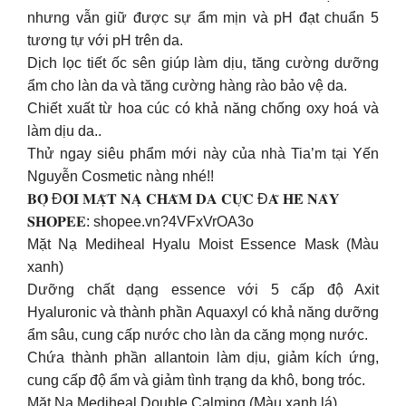
nhưng vẫn giữ được sự ẩm mịn và pH đạt chuẩn 5
tương tự với pH trên da.
Dịch lọc tiết ốc sên giúp làm dịu, tăng cường dưỡng
ẩm cho làn da và tăng cường hàng rào bảo vệ da.
Chiết xuất từ hoa cúc có khả năng chống oxy hoá và
làm dịu da..
Thử ngay siêu phẩm mới này của nhà Tia’m tại Yến
Nguyễn Cosmetic nàng nhé!!
𝐁𝐎̣̂ Đ𝐎̂𝐈 𝐌𝐀̣̆𝐓 𝐍𝐀̣ 𝐂𝐇𝐀̆𝐌 𝐃𝐀 𝐂𝐔̛̣𝐂 Đ𝐀̃ 𝐇𝐄̀ 𝐍𝐀̀𝐘
𝐒𝐇𝐎𝐏𝐄𝐄: shopee.vn?4VFxVrOA3o
Mặt Nạ Mediheal Hyalu Moist Essence Mask (Màu
xanh)
Dưỡng chất dạng essence với 5 cấp độ Axit
Hyaluronic và thành phần Aquaxyl có khả năng dưỡng
ẩm sâu, cung cấp nước cho làn da căng mọng nước.
Chứa thành phần allantoin làm dịu, giảm kích ứng,
cung cấp độ ẩm và giảm tình trạng da khô, bong tróc.
Mặt Nạ Mediheal Double Calming (Màu xanh lá)