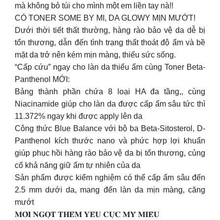
mà không bỏ túi cho mình một em liền tay nà!!
CÓ TONER SOME BY MI, DA GLOWY MỊN MƯỚT!
Dưới thời tiết thất thường, hàng rào bảo vệ da dễ bị
tổn thương, dẫn đến tình trạng thất thoát độ ẩm và bề
mặt da trở nên kém mịn màng, thiếu sức sống.
“Cấp cứu” ngay cho làn da thiếu ẩm cùng Toner Beta-
Panthenol MỚI:
Bảng thành phần chứa 8 loại HA đa tầng,, cùng
Niacinamide giúp cho làn da được cấp ẩm sâu tức thì
11.372% ngay khi được apply lên da
Công thức Blue Balance với bộ ba Beta-Sitosterol, D-
Panthenol kích thước nano và phức hợp lợi khuẩn
giúp phục hồi hàng rào bảo vệ da bị tổn thương, củng
cố khả năng giữ ẩm tự nhiên của da
Sản phẩm được kiểm nghiệm có thể cấp ẩm sâu đến
2.5 mm dưới da, mang đến làn da mịn màng, căng
mướt
𝐌𝐎̂𝐈 𝐍𝐆𝐎̣𝐓 𝐓𝐇𝐄̂𝐌 𝐘𝐄̂𝐔 𝐂𝐔̛̣𝐂 𝐌𝐘̃ 𝐌𝐈𝐄̂̀𝐔