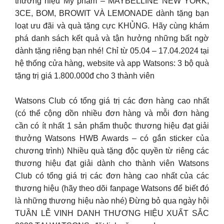
thương hiệu Mỹ phẩm – MAYBELLINE NEW YORK,
3CE, BOM, BROWIT VÀ LEMONADE dành tặng bạn
loạt ưu đãi và quà tặng cực KHỦNG. Hãy cùng khám
phá danh sách kết quả và tận hưởng những bất ngờ
dành tặng riêng bạn nhé! Chỉ từ 05.04 – 17.04.2024 tại
hệ thống cửa hàng, website và app Watsons: 3 bộ quà
tặng trị giá 1.800.000đ cho 3 thành viên
Watsons Club có tổng giá trị các đơn hàng cao nhất
(có thể cộng dồn nhiều đơn hàng và mỗi đơn hàng
cần có ít nhất 1 sản phẩm thuộc thương hiệu đạt giải
thưởng Watsons HWB Awards – có gắn sticker của
chương trình) Nhiều quà tặng độc quyền từ riêng các
thương hiệu đạt giải dành cho thành viên Watsons
Club có tổng giá trị các đơn hàng cao nhất của các
thương hiệu (hãy theo dõi fanpage Watsons để biết đó
là những thương hiệu nào nhé) Đừng bỏ qua ngày hội
TUẦN LỄ VINH DANH THƯƠNG HIỆU XUẤT SẮC