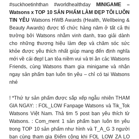
#suckhoetinhthan #worldhealthday
MINIGAME –
Watsons x TOP 10 SẢN PHẨM LÀM ĐẸP TÔI LUÔN
TIN YÊU
Watsons HWB Awards (Health, Wellbeing &
Beauty Awards) được tổ chức hàng năm ở tất cả thị
trường bởi Watsons nhằm vinh danh, trao giải dành
cho những thương hiệu làm đẹp và chăm sóc sức
khỏe được yêu thích nhất giúp mang đến định nghĩa
mới về cái đẹp! Lan tỏa niềm vui và tri ân các Watsons
Friends, cùng Watsons tham gia minigame và nhận
ngay sản phẩm bạn luôn tin yêu – chỉ có tại Watsons
nhé
! *Thứ tự sản phẩm được sắp xếp ngẫu nhiên THAM
GIA NGAY: : FOL_LOW Fanpage Watsons và Tik_Tok
Watsons Việt Nam. Thả tim 5 post bạn yêu thích từ
Watsons. : Com_ment 1 sản phẩm bạn luôn tin yêu
trong TOP 10 sản phẩm như hình và T_A_G 3 người
bạn cùng tham gia Điểm cộng khi FOL_LOW ZA LO