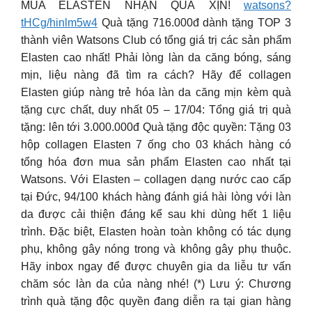
MUA ELASTEN NHẬN QUÀ XỊN!
watsons?
tHCg/hinlm5w4
Quà tặng 716.000đ dành tặng TOP 3
thành viên Watsons Club có tổng giá trị các sản phẩm
Elasten cao nhất! Phải lòng làn da căng bóng, sáng
mịn, liệu nàng đã tìm ra cách? Hãy để collagen
Elasten giúp nàng trẻ hóa làn da căng mịn kèm quà
tặng cực chất, duy nhất 05 – 17/04: Tổng giá trị quà
tặng: lên tới 3.000.000đ Quà tặng độc quyền: Tặng 03
hộp collagen Elasten 7 ống cho 03 khách hàng có
tổng hóa đơn mua sản phẩm Elasten cao nhất tại
Watsons. Với Elasten – collagen dạng nước cao cấp
tại Đức, 94/100 khách hàng đánh giá hài lòng với làn
da được cải thiện đáng kể sau khi dùng hết 1 liệu
trình. Đặc biệt, Elasten hoàn toàn không có tác dụng
phụ, không gây nóng trong và không gây phụ thuộc.
Hãy inbox ngay để được chuyên gia da liễu tư vấn
chăm sóc làn da của nàng nhé! (*) Lưu ý: Chương
trình quà tặng độc quyền đang diễn ra tại gian hàng