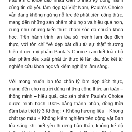
Paula’s Choice cao nhất! Gần 3 thập kỷ đồng hành
cùng tín đồ yêu làm đẹp tại Việt Nam, Paula’s Choice
vẫn đang không ngừng nỗ lực để phát triển công thức,
mang đến những sản phẩm phù hợp và hiệu quả hơn,
cũng như những kiến thức chăm sóc da chuẩn khoa
học. Trên hành trình lan tỏa sứ mệnh làm đẹp đích
thực, với tôn chỉ “vẻ đẹp bắt đầu từ sự thật” thương
hiệu dược mỹ phẩm Paula’s Choice cam kết toàn bộ
sản phẩm đều xuất phát từ thực tế làn da, đúc kết từ
nghiên cứu khoa học và kiểm nghiệm lâm sàng.
Với mong muốn lan tỏa chân lý làm đẹp đích thực,
mang đến cho người dùng những công thức an toàn –
thông minh – hiệu quả, các sản phẩm Paula’s Choice
được minh bạch 100% bảng thành phần, đồng thời
đảm bảo triết lý 3 Không: + Không hương liệu + Không
chất tạo màu + Không kiểm nghiệm trên động vật Bạn
tỏa sáng khi biết yêu thương bản thân, không kể độ