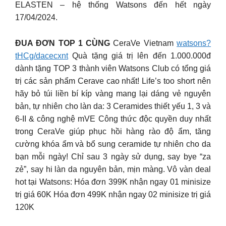
ELASTEN – hệ thống Watsons đến hết ngày
17/04/2024.
ĐUA ĐƠN TOP 1 CÙNG
CeraVe Vietnam
watsons?
tHCg/dacecxnt
Quà tặng giá trị lên đến 1.000.000đ
dành tặng TOP 3 thành viên Watsons Club có tổng giá
trị các sản phẩm Cerave cao nhất! Life’s too short nên
hãy bỏ túi liền bí kíp vàng mang lại dáng vẻ nguyên
bản, tự nhiên cho làn da: 3 Ceramides thiết yếu 1, 3 và
6-II & công nghệ mVE Công thức độc quyền duy nhất
trong CeraVe giúp phục hồi hàng rào độ ẩm, tăng
cường khóa ẩm và bổ sung ceramide tự nhiên cho da
bạn mỗi ngày! Chỉ sau 3 ngày sử dụng, say bye “za
zẻ”, say hi làn da nguyên bản, mịn màng. Vô vàn deal
hot tại Watsons: Hóa đơn 399K nhận ngay 01 minisize
trị giá 60K Hóa đơn 499K nhận ngay 02 minisize trị giá
120K