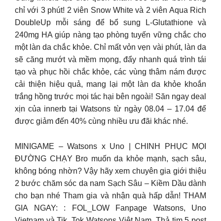
chỉ với 3 phút! 2 viên Snow White và 2 viên Aqua Rich
DoubleUp mỗi sáng để bổ sung L-Glutathione và
240mg HA giúp nàng tạo phòng tuyến vững chắc cho
một làn da chắc khỏe. Chỉ mất vỏn vẹn vài phút, làn da
sẽ căng mướt và mềm mọng, đẩy nhanh quá trình tái
tạo và phục hồi chắc khỏe, các vùng thâm nám được
cải thiện hiệu quả, mang lại một làn da khỏe khoắn
trắng hồng trước mọi tác hại bên ngoài! Săn ngay deal
xịn của innerb tại Watsons từ ngày 08.04 – 17.04 để
được giảm đến 40% cùng nhiều ưu đãi khác nhé.
MINIGAME – Watsons x Uno | CHINH PHỤC MỌI
ĐƯỜNG CHẠY Bro muốn da khỏe mạnh, sạch sâu,
không bóng nhờn? Vậy hãy xem chuyên gia giới thiệu
2 bước chăm sóc da nam Sạch Sâu – Kiềm Dầu dành
cho bạn nhé Tham gia và nhận quà hấp dẫn! THAM
GIA NGAY: : FOL_LOW Fanpage Watsons, Uno
Vietnam và Tik_Tok Watsons Việt Nam. Thả tim 5 post