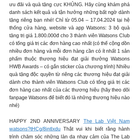
ưu đãi và quà tặng cực KHỦNG. Hãy cùng khám phá
danh sách kết quả và tận hưởng những bất ngờ dành
tặng riêng bạn nhé! Chỉ từ 05.04 – 17.04.2024 tại hệ
thống cửa hàng, website và app Watsons: 3 bộ quà
tặng trị giá 1.800.000đ cho 3 thành viên Watsons Club
có tổng giá trị các đơn hàng cao nhất (có thể cộng dồn
nhiều đơn hàng và mỗi đơn hàng cần có ít nhất 1 sản
phẩm thuộc thương hiệu đạt giải thưởng Watsons
HWB Awards – có gắn sticker của chương trình) Nhiều
quà tặng độc quyền từ riêng các thương hiệu đạt giải
dành cho thành viên Watsons Club có tổng giá trị các
đơn hàng cao nhất của các thương hiệu (hãy theo dõi
fanpage Watsons để biết đó là những thương hiệu nào
nhé)
HAPPY 2ND ANNIVERSARY
The Lab Việt Nam
watsons?tHCg/8intlxdu
Thật vui khi biết rằng hành
trình chăm sóc những làn da nhạy cảm của The Lab