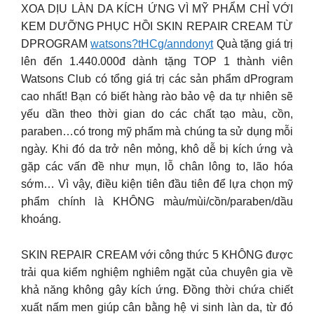
XOA DỊU LÀN DA KÍCH ỨNG VÌ MỸ PHẨM CHỈ VỚI
KEM DƯỠNG PHỤC HỒI SKIN REPAIR CREAM TỪ
DPROGRAM
watsons?tHCg/anndonyt
Quà tặng giá trị
lên đến 1.440.000đ dành tặng TOP 1 thành viên
Watsons Club có tổng giá trị các sản phẩm dProgram
cao nhất! Bạn có biết hàng rào bảo vệ da tự nhiên sẽ
yếu dần theo thời gian do các chất tạo màu, cồn,
paraben…có trong mỹ phẩm mà chúng ta sử dụng mỗi
ngày. Khi đó da trở nên mỏng, khô dễ bị kích ứng và
gặp các vấn đề như mụn, lỗ chân lông to, lão hóa
sớm… Vì vậy, điều kiện tiên đầu tiên để lựa chọn mỹ
phẩm chính là KHÔNG màu/mùi/cồn/paraben/dầu
khoáng.
SKIN REPAIR CREAM với công thức 5 KHÔNG được
trải qua kiểm nghiệm nghiêm ngặt của chuyên gia về
khả năng không gây kích ứng. Đồng thời chứa chiết
xuất nấm men giúp cân bằng hệ vi sinh làn da, từ đó