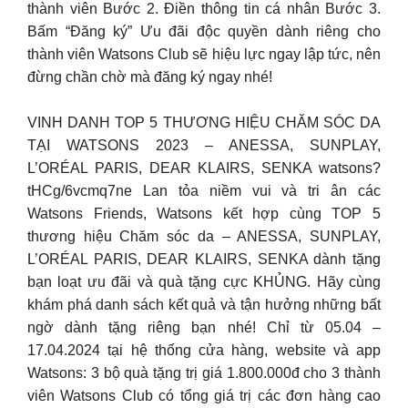
thành viên Bước 2. Điền thông tin cá nhân Bước 3.
Bấm “Đăng ký” Ưu đãi độc quyền dành riêng cho
thành viên Watsons Club sẽ hiệu lực ngay lập tức, nên
đừng chần chờ mà đăng ký ngay nhé!
VINH DANH TOP 5 THƯƠNG HIỆU CHĂM SÓC DA
TẠI WATSONS 2023 – ANESSA, SUNPLAY,
L’ORÉAL PARIS, DEAR KLAIRS, SENKA watsons?
tHCg/6vcmq7ne Lan tỏa niềm vui và tri ân các
Watsons Friends, Watsons kết hợp cùng TOP 5
thương hiệu Chăm sóc da – ANESSA, SUNPLAY,
L’ORÉAL PARIS, DEAR KLAIRS, SENKA dành tặng
bạn loạt ưu đãi và quà tặng cực KHỦNG. Hãy cùng
khám phá danh sách kết quả và tận hưởng những bất
ngờ dành tặng riêng bạn nhé! Chỉ từ 05.04 –
17.04.2024 tại hệ thống cửa hàng, website và app
Watsons: 3 bộ quà tặng trị giá 1.800.000đ cho 3 thành
viên Watsons Club có tổng giá trị các đơn hàng cao