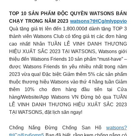
TOP 10 SẢN PHẨM ĐỘC QUYỀN WATSONS BÁN
CHẠY TRONG NĂM 2023
watsons?tHCg/mlyppvio
Quà tặng giá trị lên đến 1.800.000đ dành tặng TOP 3
thành viên Watsons Club có tổng giá trị các đơn hàng
cao nhất! Nhân TUẦN LỄ VINH DANH THƯƠNG
HIỆU XUẤT SẮC 2023 TẠI WATSONS, Watsons giới
thiệu đến Watsons Friends 10 sản phẩm “must-have” –
được Watsons Friends tin yêu nhiều nhất trong năm
2023 vừa qua! Đặc biệt: Giảm thêm 5% các sản phẩm
thuộc thương hiệu Watsons vào thứ 4 hằng tuần Giảm
thêm 10% cho đơn hàng đầu tiên tại Cửa
hàng/Website/App Watsons VN Đừng bỏ qua TUẦN
LỄ VINH DANH THƯƠNG HIỆU XUẤT SẮC 2023
TẠI WATSONS, đặt lịch săn ngay!
Chống Nắng Đừng Chống San Hô
watsons?
tHCg/6zv6omp5
Bạn đã biết, rằng kem chống nắng có