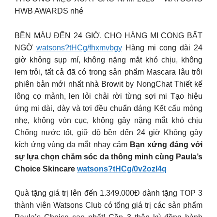
HWB AWARDS nhé
BỀN MÀU ĐẾN 24 GIỜ, CHO HÀNG MI CONG BẤT
NGỜ
watsons?tHCg/fhxmvbgy
Hàng mi cong dài 24
giờ không sụp mí, không nặng mắt khó chịu, không
lem trôi, tất cả đã có trong sản phẩm Mascara lâu trôi
phiên bản mới nhất nhà Browit by NongChat Thiết kế
lông cọ mảnh, len lỏi chải rời từng sợi mi Tạo hiệu
ứng mi dài, dày và tơi đều chuẩn dáng Kết cấu mỏng
nhẹ, không vón cục, không gây nặng mắt khó chịu
Chống nước tốt, giữ độ bền đến 24 giờ Không gây
kích ứng vùng da mắt nhạy cảm
Bạn xứng đáng với
sự lựa chọn chăm sóc da thông minh cùng Paula’s
Choice Skincare
watsons?tHCg/0v2ozl4q
Quà tặng giá trị lên đến 1.349.000Đ dành tặng TOP 3
thành viên Watsons Club có tổng giá trị các sản phẩm