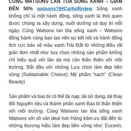
CÙNG WATSONS LAN TỎA SỐNG XANH – GIẢM
ĐẾN 50%
watsons?tHCg/4s9byjew
Sống xanh
không chỉ là một hành động, sống xanh là thói quen
được chúng ta xây dựng, nuôi dưỡng và duy trì mỗi
ngày. Cùng Watsons lan tỏa sống xanh – Watsons
đồng hành cùng bạn tạo nên sự kết nối và hành động
tích cực bảo vệ màu xanh Trái Đất từ những điều rất
giản đơn nhất như lựa chọn những sản phẩm không
chỉ hiệu quả với làn da mà còn thân thiện với môi
trường. Bắt đầu với những Lựa chọn làm đẹp bền
vững (Subtainable Choice): Mỹ phẩm “sạch” (Clean
Beauty)
Sản phẩm và bao bì có thể tái nạp, tái sử dụng, tái thay
đổi Nguyên liệu và thành phần xanh Bao bì thân thiện
với môi trường. Cùng Watsons lan tỏa sống xanh
Watsons với vô vàn deal hot: Hàng trăm ưu đãi đến từ
những thương hiệu làm đẹp bền vững như: Eucerin,