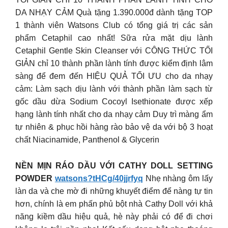
DA NHẠY CẢM Quà tặng 1.390.000đ dành tặng TOP
1 thành viên Watsons Club có tổng giá trị các sản
phẩm Cetaphil cao nhất! Sữa rửa mặt dịu lành
Cetaphil Gentle Skin Cleanser với CÔNG THỨC TỐI
GIẢN chỉ 10 thành phần lành tính được kiểm định lâm
sàng để đem đến HIỆU QUẢ TỐI ƯU cho da nhạy
cảm: Làm sạch dịu lành với thành phần làm sạch từ
gốc dầu dừa Sodium Cocoyl Isethionate được xếp
hạng lành tính nhất cho da nhạy cảm Duy trì màng ẩm
tự nhiên & phục hồi hàng rào bảo vệ da với bộ 3 hoạt
chất Niacinamide, Panthenol & Glycerin
NỀN MỊN RÁO DẦU VỚI CATHY DOLL SETTING
POWDER
watsons?tHCg/40jjrfyq
Nhẹ nhàng ôm lấy
làn da và che mờ đi những khuyết điểm để nàng tự tin
hơn, chính là em phấn phủ bột nhà Cathy Doll với khả
năng kiềm dầu hiệu quả, hè này phải có để đi chơi