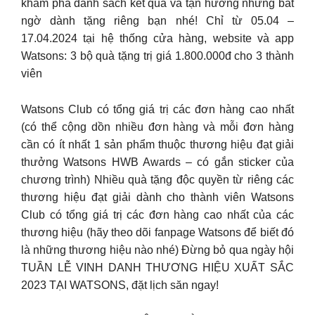
khám phá danh sách kết quả và tận hưởng những bất
ngờ dành tặng riêng bạn nhé! Chỉ từ 05.04 –
17.04.2024 tại hệ thống cửa hàng, website và app
Watsons: 3 bộ quà tặng trị giá 1.800.000đ cho 3 thành
viên
Watsons Club có tổng giá trị các đơn hàng cao nhất
(có thể cộng dồn nhiều đơn hàng và mỗi đơn hàng
cần có ít nhất 1 sản phẩm thuộc thương hiệu đạt giải
thưởng Watsons HWB Awards – có gắn sticker của
chương trình) Nhiều quà tặng độc quyền từ riêng các
thương hiệu đạt giải dành cho thành viên Watsons
Club có tổng giá trị các đơn hàng cao nhất của các
thương hiệu (hãy theo dõi fanpage Watsons để biết đó
là những thương hiệu nào nhé) Đừng bỏ qua ngày hội
TUẦN LỄ VINH DANH THƯƠNG HIỆU XUẤT SẮC
2023 TẠI WATSONS, đặt lịch săn ngay!