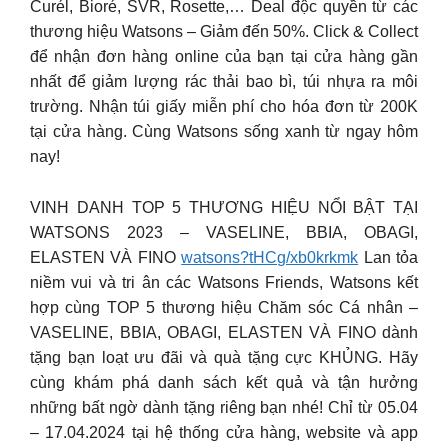
Curél, Bioré, SVR, Rosette,… Deal độc quyền từ các
thương hiệu Watsons – Giảm đến 50%. Click & Collect
để nhận đơn hàng online của bạn tại cửa hàng gần
nhất để giảm lượng rác thải bao bì, túi nhựa ra môi
trường. Nhận túi giấy miễn phí cho hóa đơn từ 200K
tại cửa hàng. Cùng Watsons sống xanh từ ngay hôm
nay!
VINH DANH TOP 5 THƯƠNG HIỆU NỔI BẬT TẠI
WATSONS 2023 – VASELINE, BBIA, OBAGI,
ELASTEN VÀ FINO
watsons?tHCg/xb0krkmk
Lan tỏa
niềm vui và tri ân các Watsons Friends, Watsons kết
hợp cùng TOP 5 thương hiệu Chăm sóc Cá nhân –
VASELINE, BBIA, OBAGI, ELASTEN VÀ FINO dành
tặng bạn loạt ưu đãi và quà tặng cực KHỦNG. Hãy
cùng khám phá danh sách kết quả và tận hưởng
những bất ngờ dành tặng riêng bạn nhé! Chỉ từ 05.04
– 17.04.2024 tại hệ thống cửa hàng, website và app