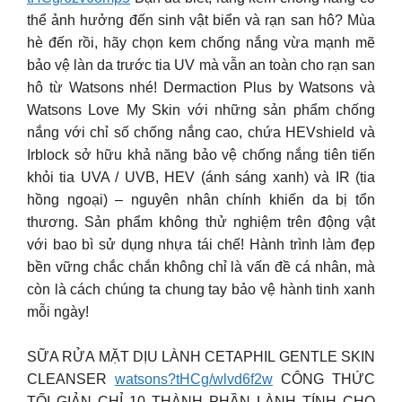
thể ảnh hưởng đến sinh vật biển và rạn san hô? Mùa
hè đến rồi, hãy chọn kem chống nắng vừa mạnh mẽ
bảo vệ làn da trước tia UV mà vẫn an toàn cho rạn san
hô từ Watsons nhé! Dermaction Plus by Watsons và
Watsons Love My Skin với những sản phẩm chống
nắng với chỉ số chống nắng cao, chứa HEVshield và
Irblock sở hữu khả năng bảo vệ chống nắng tiên tiến
khỏi tia UVA / UVB, HEV (ánh sáng xanh) và IR (tia
hồng ngoại) – nguyên nhân chính khiến da bị tổn
thương. Sản phẩm không thử nghiệm trên động vật
với bao bì sử dụng nhựa tái chế! Hành trình làm đẹp
bền vững chắc chắn không chỉ là vấn đề cá nhân, mà
còn là cách chúng ta chung tay bảo vệ hành tinh xanh
mỗi ngày!
SỮA RỬA MẶT DỊU LÀNH CETAPHIL GENTLE SKIN
CLEANSER
watsons?tHCg/wlvd6f2w
CÔNG THỨC
TỐI GIẢN CHỈ 10 THÀNH PHẦN LÀNH TÍNH CHO