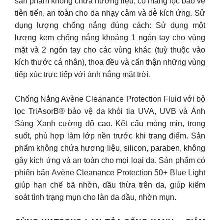
sản phẩm không chứa hương liệu, có màng lọc bảo vệ
tiên tiến, an toàn cho da nhạy cảm và dễ kích ứng. Sử
dụng lượng chống nắng đúng cách: Sử dụng một
lượng kem chống nắng khoảng 1 ngón tay cho vùng
mặt và 2 ngón tay cho các vùng khác (tuỳ thuộc vào
kích thước cá nhân), thoa đều và cẩn thận những vùng
tiếp xúc trực tiếp với ánh nắng mặt trời.
Chống Nắng Avène Cleanance Protection Fluid với bộ
lọc TriAsorB® bảo vệ da khỏi tia UVA, UVB và Ánh
Sáng Xanh cường độ cao. Kết cấu mỏng mịn, trong
suốt, phù hợp làm lớp nền trước khi trang điểm. Sản
phẩm không chứa hương liệu, silicon, paraben, không
gây kích ứng và an toàn cho mọi loại da. Sản phẩm có
phiên bản Avène Cleanance Protection 50+ Blue Light
giúp hạn chế bã nhờn, dầu thừa trên da, giúp kiểm
soát tình trạng mụn cho làn da dầu, nhờn mụn.