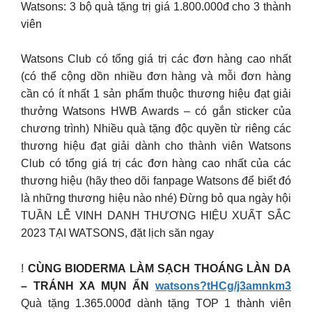
Watsons: 3 bộ quà tặng trị giá 1.800.000đ cho 3 thành
viên
Watsons Club có tổng giá trị các đơn hàng cao nhất
(có thể cộng dồn nhiều đơn hàng và mỗi đơn hàng
cần có ít nhất 1 sản phẩm thuộc thương hiệu đạt giải
thưởng Watsons HWB Awards – có gắn sticker của
chương trình) Nhiều quà tặng độc quyền từ riêng các
thương hiệu đạt giải dành cho thành viên Watsons
Club có tổng giá trị các đơn hàng cao nhất của các
thương hiệu (hãy theo dõi fanpage Watsons để biết đó
là những thương hiệu nào nhé) Đừng bỏ qua ngày hội
TUẦN LỄ VINH DANH THƯƠNG HIỆU XUẤT SẮC
2023 TẠI WATSONS, đặt lịch săn ngay
!
CÙNG BIODERMA LÀM SẠCH THOÁNG LÀN DA
– TRÁNH XA MỤN ẨN
watsons?tHCg/j3amnkm3
Quà tặng 1.365.000đ dành tặng TOP 1 thành viên