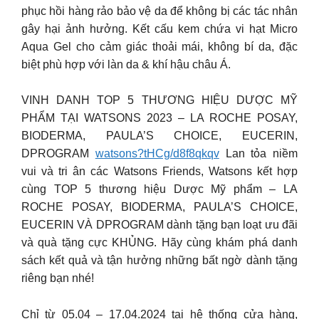
phục hồi hàng rảo bảo vệ da để không bị các tác nhân
gây hại ảnh hưởng. Kết cấu kem chứa vi hạt Micro
Aqua Gel cho cảm giác thoải mái, không bí da, đặc
biệt phù hợp với làn da & khí hậu châu Á.
VINH DANH TOP 5 THƯƠNG HIỆU DƯỢC MỸ
PHẨM TẠI WATSONS 2023 – LA ROCHE POSAY,
BIODERMA, PAULA’S CHOICE, EUCERIN,
DPROGRAM
watsons?tHCg/d8f8qkqv
Lan tỏa niềm
vui và tri ân các Watsons Friends, Watsons kết hợp
cùng TOP 5 thương hiệu Dược Mỹ phẩm – LA
ROCHE POSAY, BIODERMA, PAULA’S CHOICE,
EUCERIN VÀ DPROGRAM dành tặng bạn loạt ưu đãi
và quà tặng cực KHỦNG. Hãy cùng khám phá danh
sách kết quả và tận hưởng những bất ngờ dành tặng
riêng bạn nhé!
Chỉ từ 05.04 – 17.04.2024 tại hệ thống cửa hàng,