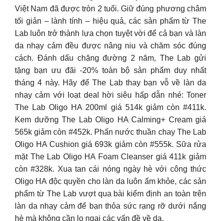
Việt Nam đã được tròn 2 tuổi. Giữ đúng phương châm
tối giản – lành tính – hiệu quả, các sản phẩm từ The
Lab luôn trở thành lựa chọn tuyệt vời để cả bạn và làn
da nhạy cảm đều được nâng niu và chăm sóc đúng
cách. ️Đánh dấu chặng đường 2 năm, The Lab gửi
tặng bạn ưu đãi -20% toàn bộ sản phẩm duy nhất
tháng 4 này. Hãy để The Lab thay bạn vỗ về làn da
nhạy cảm với loạt deal hời siêu hấp dẫn nhé: Toner
The Lab Oligo HA 200ml giá 514k giảm còn #411k.
Kem dưỡng The Lab Oligo HA Calming+ Cream giá
565k giảm còn #452k. Phấn nước thuần chay The Lab
Oligo HA Cushion giá 693k giảm còn #555k. Sữa rửa
mặt The Lab Oligo HA Foam Cleanser giá 411k giảm
còn #328k. Xua tan cái nóng ngày hè với công thức
Oligo HA độc quyền cho làn da luôn ẩm khỏe, các sản
phẩm từ The Lab vượt qua bài kiểm định an toàn trên
làn da nhạy cảm để bạn thỏa sức rạng rỡ dưới nắng
hè mà không cần lo ngại các vấn đề về da.