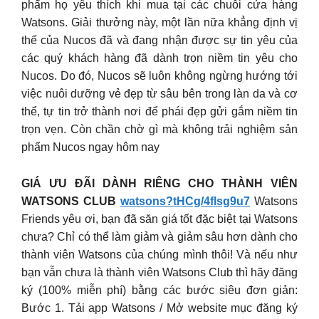
phẩm họ yêu thích khi mua tại các chuỗi cửa hàng
Watsons. Giải thưởng này, một lần nữa khẳng định vị
thế của Nucos đã và đang nhận được sự tin yêu của
các quý khách hàng đã dành trọn niềm tin yêu cho
Nucos. Do đó, Nucos sẽ luôn không ngừng hướng tới
việc nuôi dưỡng vẻ đẹp từ sâu bên trong làn da và cơ
thể, tự tin trở thành nơi để phái đẹp gửi gắm niềm tin
trọn vẹn. Còn chần chờ gì mà không trải nghiệm sản
phẩm Nucos ngay hôm nay
GIÁ ƯU ĐÃI DÀNH RIÊNG CHO THÀNH VIÊN
WATSONS CLUB
watsons?tHCg/4flsg9u7
Watsons
Friends yêu ơi, bạn đã săn giá tốt đặc biệt tại Watsons
chưa? Chỉ có thể làm giảm và giảm sâu hơn dành cho
thành viên Watsons của chúng mình thôi! Và nếu như
bạn vẫn chưa là thành viên Watsons Club thì hãy đăng
ký (100% miễn phí) bằng các bước siêu đơn giản:
Bước 1. Tải app Watsons / Mở website mục đăng ký