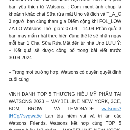
bạn yêu thích từ Watsons. : Com_ment ảnh chụp là
khoảnh khắc chai Sữa rửa mặt Uno về đích và T_A_G
3 người bạn cùng tham gia Điểm cộng khi FOL_LOW
ZA LO Watsons Thời gian: 07.04 – 14.04 Phần quà: 3
bạn may mắn nhất thực hiện đúng thể lệ sẽ nhận ngay
mỗi bạn 1 Chai Sữa Rửa Mặt đến từ nhà Uno LƯU Ý:
– Kết quả sẽ được công bố trong bài viết trước
30.04.2024
– Trong mọi trường hợp, Watsons có quyền quyết định
cuối cùng
VINH DANH TOP 5 THƯƠNG HIỆU MỸ PHẨM TẠI
WATSONS 2023 – MAYBELLINE NEW YORK, 3CE,
BOM, BROWIT VÀ LEMONADE
watsons?
tHCg/7sygwa5e
Lan tỏa niềm vui và tri ân các
Watsons Friends, Watsons kết hợp cùng TOP 5