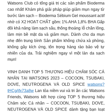
Watsons Club có tổng giá trị các sản phẩm Bioderma
cao nhất! Khám phá giải pháp giúp giảm mụn ngay từ
bước làm sạch – Bioderma Sébium Gel moussant actif
nhờ có X2 HOẠT CHẤT gồm: 1% AHA 1,8% BHA Gấp
đôi khả năng làm sạch sâu, thông thoáng lỗ chân lông,
làm mịn bề mặt da và giảm mụn. Dành cho da mụn
nhẹ đến trung bình Sản phẩm không chứa xà phòng,
không gây kích ứng, tôn trọng hàng rào bảo vệ tự
nhiên của da. Trải nghiệm ngay vì một làn da sạch
mụn!
VINH DANH TOP 5 THƯƠNG HIỆU CHĂM SÓC CÁ
NHÂN TẠI WATSONS 2023 – COCOON, TSUBAKI,
DOVE, NEUTROGENA VÀ OLD SPICE
watsons?
tHCg/jfx73a8w
Lan tỏa niềm vui và tri ân các Watsons
Friends, Watsons kết hợp cùng TOP 5 thương hiệu
Chăm sóc Cá nhân – COCOON, TSUBAKI, DOVE,
NEUTROGENA VÀ OLD SPICE dành tặng bạn loạt