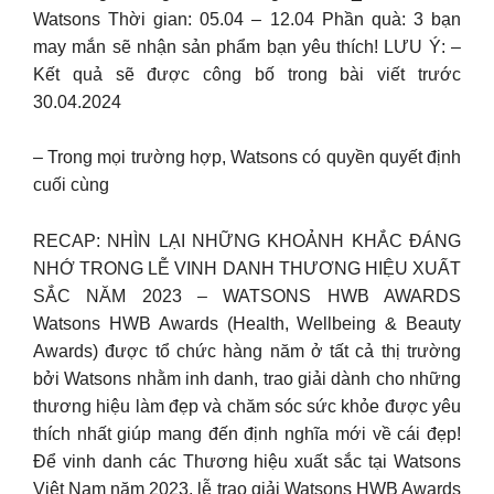
Watsons Thời gian: 05.04 – 12.04 Phần quà: 3 bạn
may mắn sẽ nhận sản phẩm bạn yêu thích! LƯU Ý: –
Kết quả sẽ được công bố trong bài viết trước
30.04.2024
– Trong mọi trường hợp, Watsons có quyền quyết định
cuối cùng
RECAP: NHÌN LẠI NHỮNG KHOẢNH KHẮC ĐÁNG
NHỚ TRONG LỄ VINH DANH THƯƠNG HIỆU XUẤT
SẮC NĂM 2023 – WATSONS HWB AWARDS
Watsons HWB Awards (Health, Wellbeing & Beauty
Awards) được tổ chức hàng năm ở tất cả thị trường
bởi Watsons nhằm inh danh, trao giải dành cho những
thương hiệu làm đẹp và chăm sóc sức khỏe được yêu
thích nhất giúp mang đến định nghĩa mới về cái đẹp!
Để vinh danh các Thương hiệu xuất sắc tại Watsons
Việt Nam năm 2023, lễ trao giải Watsons HWB Awards