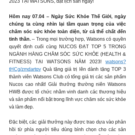
2023 TẠI WATSONS, đặt lịch săn ngay!
Hôm nay 07.04 – Ngày Sức Khỏe Thế Giới, ngày
chúng ta cùng nhìn lại tầm quan trọng của việc
chăm sóc sức khỏe toàn diện, từ cả thể chất đến
tinh thần.
– Trong mọi trường hợp, Watsons có quyền
quyết định cuối cùng NUCOS ĐẠT TOP 5 TRONG
NGÀNH HÀNG CHĂM SÓC SỨC KHỎE (HEALTH &
FITNESS) TẠI WATSONS NĂM 2023!
watsons?
tHCg/zmdartqy
Quà tặng giá trị lên dành tặng TOP 3
thành viên Watsons Club có tổng giá trị các sản phẩm
Nucos cao nhất! Giải thưởng thường niên Watsons
HWB được tổ chức nhằm vinh danh các thương hiệu
và sản phẩm nổi bật trong lĩnh vực chăm sóc sức khỏe
và làm đẹp.
Đặc biệt, các giải thưởng này được trao dựa vào phản
hồi từ phía người tiêu dùng bình chọn cho các sản