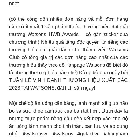
nhất
(có thể cộng dồn nhiều đơn hàng và mỗi đơn hàng
cần có ít nhất 1 sản phẩm thuộc thương hiệu đạt giải
thưởng Watsons HWB Awards – có gắn sticker của
chương trình) Nhiều quà tặng độc quyền từ riêng các
thương hiệu đạt giải dành cho thành viên Watsons
Club có tổng giá trị các đơn hàng cao nhất của các
thương hiệu (hãy theo dõi fanpage Watsons để biết đó
là những thương hiệu nào nhé) Đừng bỏ qua ngày hội
TUẦN LỄ VINH DANH THƯƠNG HIỆU XUẤT SẮC
2023 TẠI WATSONS, đặt lịch săn ngay!
Một chế độ ăn uống cân bằng, lành mạnh sẽ giúp não
bộ và sức khỏe cảm xúc của bạn tốt hơn. Dưới đây là
những thực phẩm hàng đầu nên kết hợp vào chế độ
ăn uống lành mạnh cho tinh thần, bạn lưu và áp dụng
nhé! #watsonsvn #watsons #getactive #thucpham