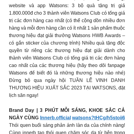
website và app Watsons: 3 bộ quà tặng trị giá
1.800.000đ cho 3 thành viên Watsons Club có tổng giá
trị các đơn hàng cao nhất (có thể cộng dồn nhiều đơn
hàng và mỗi đơn hàng cần có ít nhất 1 sản phẩm thuộc
thương hiệu đạt giải thưởng Watsons HWB Awards –
có gắn sticker của chương trình) Nhiều quà tặng độc
quyền từ riêng các thương hiệu đạt giải dành cho
thành viên Watsons Club có tổng giá trị các đơn hàng
cao nhất của các thương hiệu (hãy theo dõi fanpage
Watsons để biết đó là những thương hiệu nào nhé)
Đừng bỏ qua ngày hội TUẦN LỄ VINH DANH
THƯƠNG HIỆU XUẤT SẮC 2023 TẠI WATSONS, đặt
lịch săn ngay!
Brand Day | 3 PHÚT MỖI SÁNG, KHOE SẮC CẢ
NGÀY CÙNG
Innerb.official
watsons?tHCg/h5stoii6
Thói quen buổi sáng phản ánh làn da của chính nàng!
Cùng innerb tạo thói quen chăm sóc da từ bên trong