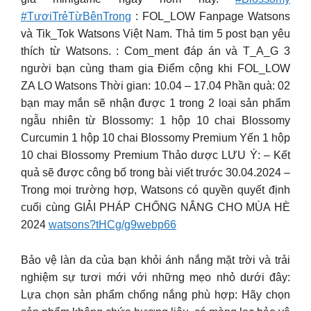
#TươiTrẻTừBênTrong
: FOL_LOW Fanpage Watsons
và Tik_Tok Watsons Việt Nam. Thả tim 5 post bạn yêu
thích từ Watsons. : Com_ment đáp án và T_A_G 3
người bạn cùng tham gia Điểm cộng khi FOL_LOW
ZA LO Watsons Thời gian: 10.04 – 17.04 Phần quà: 02
bạn may mắn sẽ nhận được 1 trong 2 loại sản phẩm
ngẫu nhiên từ Blossomy: 1 hộp 10 chai Blossomy
Curcumin 1 hộp 10 chai Blossomy Premium Yến 1 hộp
10 chai Blossomy Premium Thảo dược LƯU Ý: – Kết
quả sẽ được công bố trong bài viết trước 30.04.2024 –
Trong mọi trường hợp, Watsons có quyền quyết định
cuối cùng GIẢI PHÁP CHỐNG NẮNG CHO MÙA HÈ
2024
watsons?tHCg/g9webp66
Bảo vệ làn da của bạn khỏi ánh nắng mặt trời và trải
nghiệm sự tươi mới với những mẹo nhỏ dưới đây:
Lựa chọn sản phẩm chống nắng phù hợp: Hãy chọn