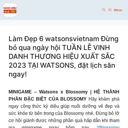
Skip
to
Menu
content
Làm Đẹp 6 watsonsvietnam Đừng
bỏ qua ngày hội TUẦN LỄ VINH
DANH THƯƠNG HIỆU XUẤT SẮC
2023 TẠI WATSONS, đặt lịch săn
ngay!
MINIGAME – Watsons x Blossomy | HỆ THÀNH
PHẦN ĐẶC BIỆT CỦA BLOSSOMY
Hãy khám phá
ngay công thức kỳ diệu giúp nuôi dưỡng vẻ đẹp và
sức khỏe từ bên trong của Blossomy nhé. Đừng bỏ lỡ
cơ hội giành được những phần quà hấp dẫn khi tham
gia minigame ngay hôm nay.
#Blossomy