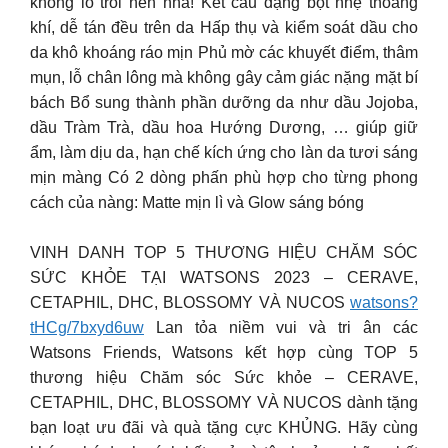
không lo trôi nền nha! Kết cấu dạng bột nhẹ thoáng
khí, dễ tán đều trên da Hấp thụ và kiểm soát dầu cho
da khô khoáng ráo mịn Phủ mờ các khuyết điểm, thâm
mụn, lỗ chân lông mà không gây cảm giác nặng mặt bí
bách Bổ sung thành phần dưỡng da như dầu Jojoba,
dầu Tràm Trà, dầu hoa Hướng Dương, … giúp giữ
ẩm, làm dịu da, hạn chế kích ứng cho làn da tươi sáng
mịn màng Có 2 dòng phấn phù hợp cho từng phong
cách của nàng: Matte mịn lì và Glow sáng bóng
VINH DANH TOP 5 THƯƠNG HIỆU CHĂM SÓC
SỨC KHỎE TẠI WATSONS 2023 – CERAVE,
CETAPHIL, DHC, BLOSSOMY VÀ NUCOS
watsons?
tHCg/7bxyd6uw
Lan tỏa niềm vui và tri ân các
Watsons Friends, Watsons kết hợp cùng TOP 5
thương hiệu Chăm sóc Sức khỏe – CERAVE,
CETAPHIL, DHC, BLOSSOMY VÀ NUCOS dành tặng
bạn loạt ưu đãi và quà tặng cực KHỦNG. Hãy cùng