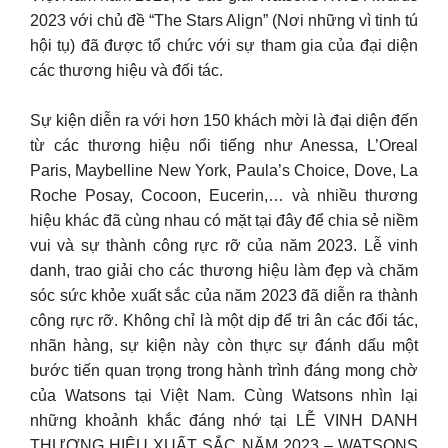
2023 với chủ đề “The Stars Align” (Nơi những vì tinh tú
hội tụ) đã được tổ chức với sự tham gia của đại diện
các thương hiệu và đối tác.
Sự kiện diễn ra với hơn 150 khách mời là đại diện đến
từ các thương hiệu nổi tiếng như Anessa, L’Oreal
Paris, Maybelline New York, Paula’s Choice, Dove, La
Roche Posay, Cocoon, Eucerin,… và nhiều thương
hiệu khác đã cùng nhau có mặt tại đây để chia sẻ niềm
vui và sự thành công rực rỡ của năm 2023. Lễ vinh
danh, trao giải cho các thương hiệu làm đẹp và chăm
sóc sức khỏe xuất sắc của năm 2023 đã diễn ra thành
công rực rỡ. Không chỉ là một dịp để tri ân các đối tác,
nhãn hàng, sự kiện này còn thực sự đánh dấu một
bước tiến quan trọng trong hành trình đáng mong chờ
của Watsons tại Việt Nam. Cùng Watsons nhìn lại
những khoảnh khắc đáng nhớ tại LỄ VINH DANH
THƯƠNG HIỆU XUẤT SẮC NĂM 2023 – WATSONS