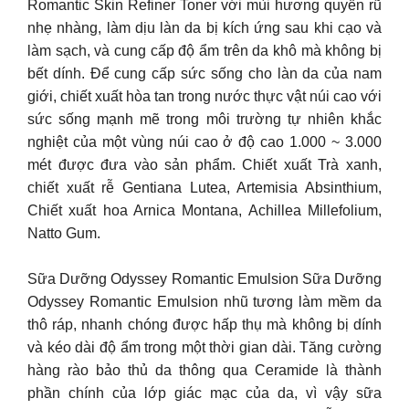
Romantic Skin Refiner Toner với mùi hương quyến rũ
nhẹ nhàng, làm dịu làn da bị kích ứng sau khi cạo và
làm sạch, và cung cấp độ ẩm trên da khô mà không bị
bết dính. Để cung cấp sức sống cho làn da của nam
giới, chiết xuất hòa tan trong nước thực vật núi cao với
sức sống mạnh mẽ trong môi trường tự nhiên khắc
nghiệt của một vùng núi cao ở độ cao 1.000 ~ 3.000
mét được đưa vào sản phẩm. Chiết xuất Trà xanh,
chiết xuất rễ Gentiana Lutea, Artemisia Absinthium,
Chiết xuất hoa Arnica Montana, Achillea Millefolium,
Natto Gum.
Sữa Dưỡng Odyssey Romantic Emulsion Sữa Dưỡng
Odyssey Romantic Emulsion nhũ tương làm mềm da
thô ráp, nhanh chóng được hấp thụ mà không bị dính
và kéo dài độ ẩm trong một thời gian dài. Tăng cường
hàng rào bảo thủ da thông qua Ceramide là thành
phần chính của lớp giác mạc của da, vì vậy sữa