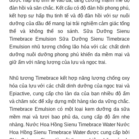
được hấp thụ tinh tế vào da, tăng cường mạnh mẽ độ
đàn hồi và săn chắc. Kết cấu có độ đàn hồi phong phú,
kết hợp sự hấp thụ tinh tế và độ đàn hồi với sự nuôi
dưỡng của dầu để mang lại trải nghiệm cảm giác tổng
thể và không thể so sánh. Sữa Dưỡng Sienu
Timebrace Emulsion Sữa Dưỡng Sienu Timebrace
Emulsion nhũ tương chống lão hóa với các chất dinh
dưỡng nuôi dưỡng phong phú khiến da mềm mại và
giữ ẩm với năng lượng của lựu và ngọc trai.
Nhũ tương Timebrace kết hợp năng lượng chống oxy
hóa của lựu với các chất dinh dưỡng của ngọc trai và
Epiactive, cung cấp cho làn da của bạn nhiều độ ẩm
và chăm sóc để xây dựng một hàng rào da vững chắc.
Timebrace Emulsion có một loại kem dưỡng da sữa
mềm mại và tươi bao phủ da, cung cấp độ ẩm nhẹ
nhàng. Nước Hoa Hồng Sienu Timebrace Water Nước
Hoa Hồng Sienu Timebrace Water được cung cấp bởi