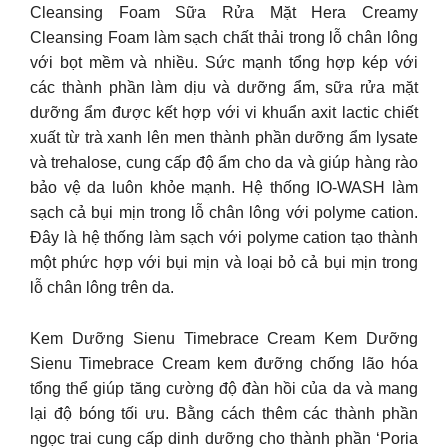
Cleansing Foam Sữa Rửa Mặt Hera Creamy
Cleansing Foam làm sạch chất thải trong lỗ chân lông
với bọt mềm và nhiều. Sức mạnh tổng hợp kép với
các thành phần làm dịu và dưỡng ẩm, sữa rửa mặt
dưỡng ẩm được kết hợp với vi khuẩn axit lactic chiết
xuất từ ​​trà xanh lên men thành phần dưỡng ẩm lysate
và trehalose, cung cấp độ ẩm cho da và giúp hàng rào
bảo vệ da luôn khỏe mạnh. Hệ thống IO-WASH làm
sạch cả bụi mịn trong lỗ chân lông với polyme cation.
Đây là hệ thống làm sạch với polyme cation tạo thành
một phức hợp với bụi mịn và loại bỏ cả bụi mịn trong
lỗ chân lông trên da.
Kem Dưỡng Sienu Timebrace Cream Kem Dưỡng
Sienu Timebrace Cream kem đưỡng chống lão hóa
tổng thể giúp tăng cường độ đàn hồi của da và mang
lại độ bóng tối ưu. Bằng cách thêm các thành phần
ngọc trai cung cấp dinh dưỡng cho thành phần ‘Poria