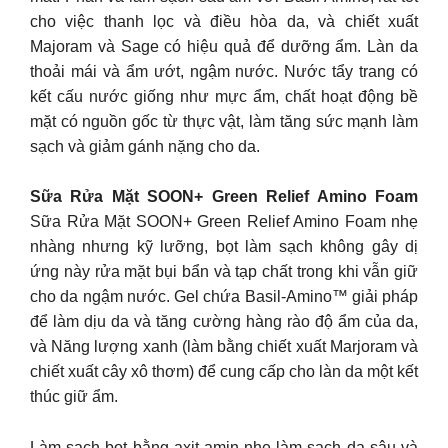
cho việc thanh lọc và điều hòa da, và chiết xuất
Majoram và Sage có hiệu quả để dưỡng ẩm. Làn da
thoải mái và ẩm ướt, ngậm nước. Nước tẩy trang có
kết cấu nước giống như mực ẩm, chất hoạt động bề
mặt có nguồn gốc từ thực vật, làm tăng sức mạnh làm
sạch và giảm gánh nặng cho da.
Sữa Rửa Mặt SOON+ Green Relief Amino Foam
Sữa Rửa Mặt SOON+ Green Relief Amino Foam nhẹ
nhàng nhưng kỹ lưỡng, bọt làm sạch không gây dị
ứng này rửa mặt bụi bẩn và tạp chất trong khi vẫn giữ
cho da ngậm nước. Gel chứa Basil-Amino™ giải pháp
để làm dịu da và tăng cường hàng rào độ ẩm của da,
và Năng lượng xanh (làm bằng chiết xuất Marjoram và
chiết xuất cây xô thơm) để cung cấp cho làn da một kết
thúc giữ ẩm.
Làm sạch bọt bằng axit amin nhẹ làm sạch da sâu và