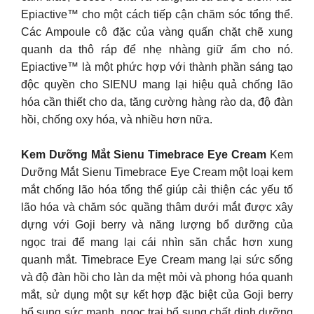
Epiactive™ cho một cách tiếp cận chăm sóc tổng thể.
Các Ampoule cô đặc của vàng quấn chặt chẽ xung
quanh da thô ráp để nhẹ nhàng giữ ẩm cho nó.
Epiactive™ là một phức hợp với thành phần sáng tạo
độc quyền cho SIENU mang lại hiệu quả chống lão
hóa cần thiết cho da, tăng cường hàng rào da, độ đàn
hồi, chống oxy hóa, và nhiều hơn nữa.
Kem Dưỡng Mắt Sienu Timebrace Eye Cream
Kem
Dưỡng Mắt Sienu Timebrace Eye Cream một loại kem
mắt chống lão hóa tổng thể giúp cải thiện các yếu tố
lão hóa và chăm sóc quầng thâm dưới mắt được xây
dựng với Goji berry và năng lượng bổ dưỡng của
ngọc trai để mang lại cái nhìn săn chắc hơn xung
quanh mắt. Timebrace Eye Cream mang lại sức sống
và độ đàn hồi cho làn da mệt mỏi và phong hóa quanh
mắt, sử dụng một sự kết hợp đặc biệt của Goji berry
bổ sung sức mạnh, ngọc trai bổ sung chất dinh dưỡng