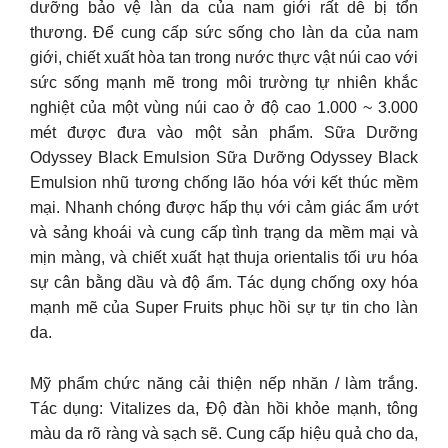
dưỡng bảo vệ làn da của nam giới rất dễ bị tổn
thương. Để cung cấp sức sống cho làn da của nam
giới, chiết xuất hòa tan trong nước thực vật núi cao với
sức sống mạnh mẽ trong môi trường tự nhiên khắc
nghiệt của một vùng núi cao ở độ cao 1.000 ~ 3.000
mét được đưa vào một sản phẩm. Sữa Dưỡng
Odyssey Black Emulsion Sữa Dưỡng Odyssey Black
Emulsion nhũ tương chống lão hóa với kết thúc mềm
mại. Nhanh chóng được hấp thụ với cảm giác ẩm ướt
và sảng khoái và cung cấp tình trạng da mềm mại và
mịn màng, và chiết xuất hạt thuja orientalis tối ưu hóa
sự cân bằng dầu và độ ẩm. Tác dụng chống oxy hóa
mạnh mẽ của Super Fruits phục hồi sự tự tin cho làn
da.
Mỹ phẩm chức năng cải thiện nếp nhăn / làm trắng.
Tác dụng: Vitalizes da, Độ đàn hồi khỏe mạnh, tông
màu da rõ ràng và sạch sẽ. Cung cấp hiệu quả cho da,