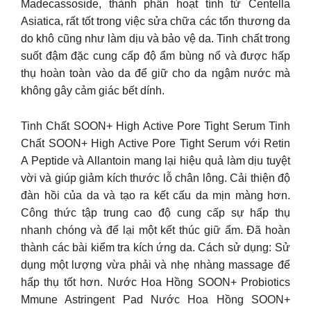
Madecassoside, thành phần hoạt tính từ Centella
Asiatica, rất tốt trong việc sửa chữa các tổn thương da
do khô cũng như làm dịu và bảo vệ da. Tinh chất trong
suốt đậm đặc cung cấp độ ẩm bùng nổ và được hấp
thụ hoàn toàn vào da để giữ cho da ngậm nước mà
không gây cảm giác bết dính.
Tinh Chất SOON+ High Active Pore Tight Serum Tinh
Chất SOON+ High Active Pore Tight Serum với Retin
A Peptide và Allantoin mang lại hiệu quả làm dịu tuyệt
vời và giúp giảm kích thước lỗ chân lông. Cải thiện độ
đàn hồi của da và tạo ra kết cấu da mịn màng hơn.
Công thức tập trung cao độ cung cấp sự hấp thụ
nhanh chóng và để lại một kết thúc giữ ẩm. Đã hoàn
thành các bài kiểm tra kích ứng da. Cách sử dụng: Sử
dụng một lượng vừa phải và nhẹ nhàng massage để
hấp thụ tốt hơn. Nước Hoa Hồng SOON+ Probiotics
Mmune Astringent Pad Nước Hoa Hồng SOON+