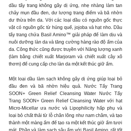
dầu tẩy trang không gây dị ứng, nhẹ nhàng làm tan
chảy mụn đầu đen, dư lượng trang điểm và bã nhờn
dư thừa trên da. Với các loại dầu có nguồn gốc thực
vật có nguồn gốc từ húng quế, jojoba và hạt nho. Dầu
tẩy trang chứa Basil Amino™ giải pháp để làm dịu và
nuôi dưỡng làn da và tăng cường hàng rào độ ẩm của
da. Công thức cũng được truyền với Năng lượng xanh
(làm bằng chiết xuất Marjoram và chiết xuất cây xô
thơm) để cung cấp cho làn da một kết thúc giữ ẩm.
Một loại dầu làm sạch không gây dị ứng giúp loại bỏ
đầu đen và bã nhờn hiệu quả. Nước Tẩy Trang
SOON+ Green Relief Cleansing Water Nước Tẩy
Trang SOON+ Green Relief Cleansing Water với hạt
Micro-Micellar ưa nước và Lipophilicity hấp phụ và
loại bỏ chất thải từ lỗ chân lông như nam châm, và tạo
thành một màng ẩm để tạo ra một kết thúc giữ ẩm tươi
mát. Phần và làm sạch sâu ẩm với Basil Amino, rất tốt