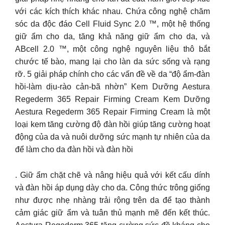
với các kích thích khác nhau. Chứa công nghệ chăm
sóc da độc đáo Cell Fluid Sync 2.0 ™, một hệ thống
giữ ẩm cho da, tăng khả năng giữ ẩm cho da, và
ABcell 2.0 ™, một công nghệ nguyên liệu thô bắt
chước tế bào, mang lại cho làn da sức sống và rạng
rỡ. 5 giải pháp chính cho các vấn đề về da “độ ẩm-đàn
hồi-làm dịu-rào cản-bã nhờn” Kem Dưỡng Aestura
Regederm 365 Repair Firming Cream Kem Dưỡng
Aestura Regederm 365 Repair Firming Cream là một
loại kem tăng cường độ đàn hồi giúp tăng cường hoạt
động của da và nuôi dưỡng sức mạnh tự nhiên của da
để làm cho da đàn hồi và đàn hồi
. Giữ ẩm chặt chẽ và nâng hiệu quả với kết cấu dính
và đàn hồi áp dụng dày cho da. Công thức trông giống
như được nhẹ nhàng trải rộng trên da để tạo thành
cảm giác giữ ẩm và tuân thủ mạnh mẽ đến kết thúc.