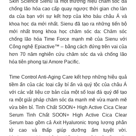
Skin Science Sienu là một thương hiệu chăm sóc da
chống lão hóa cao cấp quay ngược thời gian cho làn
da của bạn với sự kết hợp của kho báu châu Á và
khoa học da mới nhất. Sienu đã tạo ra những tiến bộ
mới nhất trong khoa học chăm sóc da: Chăm sóc
chống lão hóa Time Force mạnh mẽ của Sienu với
Công nghệ Epiactive™ – bằng cách đứng trên vai của
hơn 70 năm nghiên cứu chăm sóc da và chống lão
hóa tiên phong tại Amore Pacific.
Time Control Anti-Aging Care kết hợp những hiệu quả
tiềm ẩn của các loại cây bí ẩn và quý tộc của châu Á
với các vật liệu cơ bản của một số loại đá quý để tạo
ra một giải pháp chăm sóc da mạnh mẽ vừa mạnh mẽ
vừa bền bỉ. Tinh Chất SOON+ High Active Cica Clear
Serum Tinh Chất SOON+ High Active Cica Clear
Serum bao gồm cả Axit Hyaluronic trọng lượng phân
tử cao và thấp giúp dưỡng ẩm tuyệt vời.