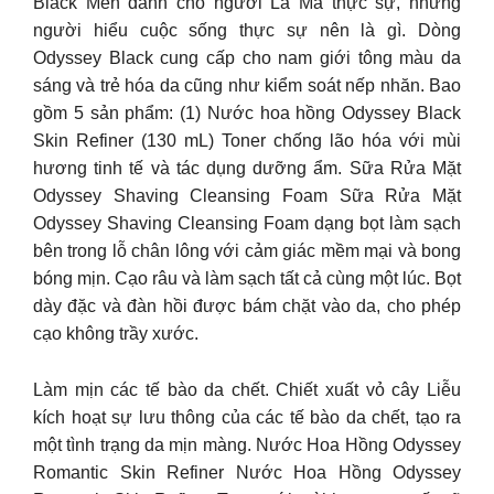
Black Men dành cho người La Mã thực sự, những
người hiểu cuộc sống thực sự nên là gì. Dòng
Odyssey Black cung cấp cho nam giới tông màu da
sáng và trẻ hóa da cũng như kiểm soát nếp nhăn. Bao
gồm 5 sản phẩm: (1) Nước hoa hồng Odyssey Black
Skin Refiner (130 mL) Toner chống lão hóa với mùi
hương tinh tế và tác dụng dưỡng ẩm. Sữa Rửa Mặt
Odyssey Shaving Cleansing Foam Sữa Rửa Mặt
Odyssey Shaving Cleansing Foam dạng bọt làm sạch
bên trong lỗ chân lông với cảm giác mềm mại và bong
bóng mịn. Cạo râu và làm sạch tất cả cùng một lúc. Bọt
dày đặc và đàn hồi được bám chặt vào da, cho phép
cạo không trầy xước.
Làm mịn các tế bào da chết. Chiết xuất vỏ cây Liễu
kích hoạt sự lưu thông của các tế bào da chết, tạo ra
một tình trạng da mịn màng. Nước Hoa Hồng Odyssey
Romantic Skin Refiner Nước Hoa Hồng Odyssey