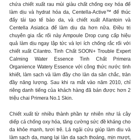
chứa chiết xuất rau mùi giàu chất chống oxy hóa để
làm dịu và hydrat hóa da, Centella-Active™ để thúc
đẩy tái tạo tế bào da, và chiết xuất Allantoin và
Centella Asiatica để làm dịu da hơn nữa. Điều trị
chuyên gia rắc rối này Ampoule Drop cung cấp hiệu
quả làm dịu ngay lập tức và lợi ích chống rắc rối với
chiết xuất Cilantro. Tinh Chất SOON+ Trouble Expert
Calming Water Essence Tinh Chất Primera
Organience Watery Essence với công thức nước tinh
khiết, làm sạch và làm đầy cho làn da săn chắc, tràn
đầy năng lượng. Sau khi ra mắt vào năm 2010, chỉ
riêng danh tiếng của khách hàng đã bán được hơn 2
triệu chai Primera No.1 Skin.
Chiết xuất từ nhiều thành phần tự nhiên như lá cây
diếp cá chống oxy hóa, tăng cường sức đề kháng cho
da khỏe mạnh, tươi trẻ. Lá ngải cứu giúp làm dịu và
làm sạch da, mang lại làn da sạch thoáng, mịn mượt,