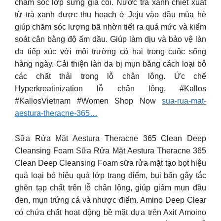
chăm sóc lớp sừng già cỗi. Nước trà xanh chiết xuất
từ trà xanh được thu hoạch ở Jeju vào đầu mùa hè
giúp chăm sóc lượng bã nhờn tiết ra quá mức và kiểm
soát cân bằng độ ẩm dầu. Giúp làm dịu và bảo vệ làn
da tiếp xúc với môi trường có hại trong cuộc sống
hàng ngày. Cải thiện làn da bị mụn bằng cách loại bỏ
các chất thải trong lỗ chân lông. Ức chế
Hyperkreatinization lỗ chân lông. #Kallos
#KallosVietnam #Women Shop Now
sua-rua-mat-
aestura-theracne-365…
Sữa Rửa Mặt Aestura Theracne 365 Clean Deep
Cleansing Foam Sữa Rửa Mặt Aestura Theracne 365
Clean Deep Cleansing Foam sữa rửa mặt tạo bọt hiệu
quả loại bỏ hiệu quả lớp trang điểm, bụi bẩn gây tắc
ghẽn tạp chất trên lỗ chân lông, giúp giảm mụn đầu
đen, mụn trứng cá và nhược điểm. Amino Deep Clear
có chứa chất hoạt động bề mặt dựa trên Axit Amoino