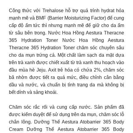
Công thức với Trehalose hỗ trợ quá trình hydrat hóa
mạnh mẽ và BMF (Barrier Moisturizing Factor) để cung
cấp độ ẩm tức thì nhưng mạnh mẽ để giữ cho da ẩm
từ sâu bên trong. Nước Hoa Hồng Aestura Theracne
365 Hydration Toner Nước Hoa Hồng Aestura
Theracne 365 Hydration Toner chăm sóc chuyên sâu
cho da mụn trứng cá. Một chất làm sạch da mặt dựa
trên trà xanh được chiết xuất từ trà xanh thu hoạch vào
đầu mùa hè Jeju. Axit trẻ hóa có chứa 2%, chăm sóc
bã nhờn được tiết ra quá mức, điều chỉnh cân bằng
dầu và nước, và chuẩn bị tình trạng da mà không bị
bết dính và sảng khoái.
Chăm sóc rắc rối và cung cấp nước. Sản phẩm đã
được kiểm duyệt để sử dụng trên da mụn, chăm sóc lỗ
chân lông. Dưỡng Thể Aestura Atobarrier 365 Body
Cream Dưỡng Thể Aestura Atobarrier 365 Body