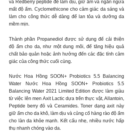
và Redberry peptide để làm dịu, giữ ẩm và ngăn ngừa
mất độ ẩm. Cyclomethicone cho cảm giác da sáng và
làm cho công thức dễ dàng để lan tỏa và dưỡng da
mềm mịn.
Thành phần Propanediol được sử dụng để cải thiện
độ ẩm cho da, như một dung môi, để tăng hiệu quả
chất bảo quản hoặc ảnh hưởng đến các đặc tính cảm
giác của công thức cuối cùng.
Nước Hoa Hồng SOON+ Probiotics 5.5 Balancing
Water Nước Hoa Hồng SOON+ Probiotics 5.5
Balancing Water 2021 Limited Edition được làm giàu
từ việc lên men Axit Lactic dựa trên thực vật, Allantoin,
Peptide berry đỏ và Ceramides. Toner dạng axit này
giữ ẩm cho da khô, làm dịu và củng cố hàng rào độ ẩm
cho làn da khỏe mạnh. Kết cấu nhẹ, nhiều nước hấp
thụ nhanh chóng vào da.