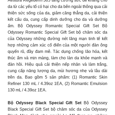
Aestura Regederm 365 tăng cường sức đề kháng cho
da từ các yếu tố có hại cho da bên ngoài thông qua cải
thiện sức sống của da, giảm căng thẳng da, cải thiện
kết cấu da, cung cấp dinh dưỡng cho da và dưỡng
ẩm. Bộ Odyssey Romantic Special Gift Set Bộ
Odyssey Romantic Special Gift Set bộ chăm sóc da
của Odyssey những đường nét lãng mạn tinh tế kết
hợp những cảm xúc cổ điển của một người đàn ông
quyến rũ, đầy đam mê. Tác dụng chống lão hóa, kết
thúc ẩm và mịn màng, làm cho làn da khỏe mạnh và
đàn hồi. Hiệu quả cải thiện nếp nhăn và làm trắng,
cung cấp năng lượng da, mùi hương nhẹ và lâu dài
trên da. Bao gồm 5 sản phẩm: (1) Romantic Skin
Refiner 130 mL / 4.39oz 1EA, (2) Romantic Emulsion
130 mL / 4.39oz 1EA.
Bộ Odyssey Black Special Gift Set
Bộ Odyssey
Black Special Gift Set bộ chăm sóc da của Odyssey