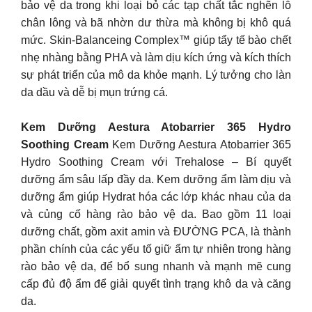
bảo vệ da trong khi loại bỏ các tạp chất tắc nghẽn lỗ
chân lông và bã nhờn dư thừa mà không bị khô quá
mức. Skin-Balanceing Complex™ giúp tẩy tế bào chết
nhẹ nhàng bằng PHA và làm dịu kích ứng và kích thích
sự phát triển của mô da khỏe mạnh. Lý tưởng cho làn
da dầu và dễ bị mụn trứng cá.
Kem Dưỡng Aestura Atobarrier 365 Hydro
Soothing Cream
Kem Dưỡng Aestura Atobarrier 365
Hydro Soothing Cream với Trehalose – Bí quyết
dưỡng ẩm sâu lấp đầy da. Kem dưỡng ẩm làm dịu và
dưỡng ẩm giúp Hydrat hóa các lớp khác nhau của da
và củng cố hàng rào bảo vệ da. Bao gồm 11 loại
dưỡng chất, gồm axit amin và ĐƯỜNG PCA, là thành
phần chính của các yếu tố giữ ẩm tự nhiên trong hàng
rào bảo vệ da, để bổ sung nhanh và mạnh mẽ cung
cấp đủ độ ẩm để giải quyết tình trạng khô da và căng
da.