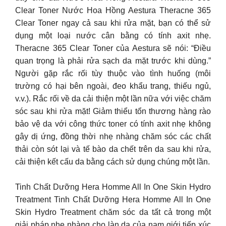
Clear Toner Nước Hoa Hồng Aestura Theracne 365
Clear Toner ngay cả sau khi rửa mặt, bạn có thể sử
dụng một loại nước cân bằng có tính axit nhẹ.
Theracne 365 Clear Toner của Aestura sẽ nói: “Điều
quan trọng là phải rửa sạch da mặt trước khi dùng.”
Người gặp rắc rối tùy thuộc vào tình huống (môi
trường có hại bên ngoài, đeo khẩu trang, thiếu ngủ,
v.v.). Rắc rối về da cải thiện một lần nữa với việc chăm
sóc sau khi rửa mặt! Giảm thiểu tổn thương hàng rào
bảo vệ da với công thức toner có tính axit nhẹ không
gây dị ứng, đồng thời nhẹ nhàng chăm sóc các chất
thải còn sót lại và tế bào da chết trên da sau khi rửa,
cải thiện kết cấu da bằng cách sử dụng chúng một lần.
Tinh Chất Dưỡng Hera Homme All In One Skin Hydro
Treatment Tinh Chất Dưỡng Hera Homme All In One
Skin Hydro Treatment chăm sóc da tất cả trong một
giải pháp nhẹ nhàng cho làn da của nam giới tiếp xúc