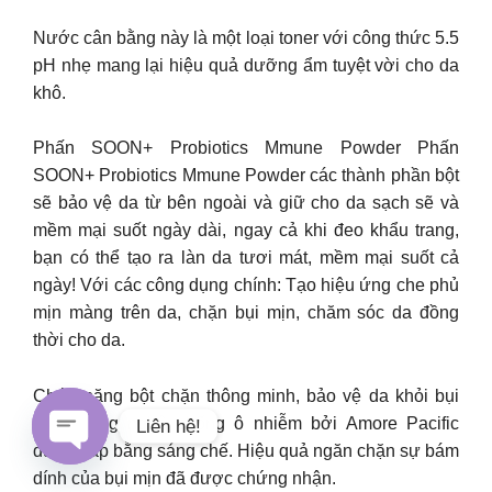
Nước cân bằng này là một loại toner với công thức 5.5
pH nhẹ mang lại hiệu quả dưỡng ẩm tuyệt vời cho da
khô.
Phấn SOON+ Probiotics Mmune Powder Phấn
SOON+ Probiotics Mmune Powder các thành phần bột
sẽ bảo vệ da từ bên ngoài và giữ cho da sạch sẽ và
mềm mại suốt ngày dài, ngay cả khi đeo khẩu trang,
bạn có thể tạo ra làn da tươi mát, mềm mại suốt cả
ngày! Với các công dụng chính: Tạo hiệu ứng che phủ
mịn màng trên da, chặn bụi mịn, chăm sóc da đồng
thời cho da.
Chức năng bột chặn thông minh, bảo vệ da khỏi bụi
mịn. Công nghệ chống ô nhiễm bởi Amore Pacific
Liên hệ!
được cấp bằng sáng chế. Hiệu quả ngăn chặn sự bám
Open
dính của bụi mịn đã được chứng nhận.