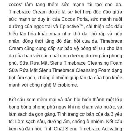
cocos’ làm tăng thêm sức mạnh tái tạo cho da.
Timebrace Cream được là sự kết hợp độc đáo giữa
sức mạnh tự duy trì của Cocos Poria, sức mạnh nuôi
dưỡng của ngọc trai và Epiactive™, cải thiện các dấu
hiệu lão hóa khác nhau như khô da, thô ráp và nếp
nhăn, đồng thời tăng độ đàn hồi của da. Timebrace
Cream cũng cung cấp sự bảo vệ bóng tối ưu cho làn
da của bạn với các chất dinh dưỡng dưỡng ẩm phong
phú. Sữa Rửa Mặt Sienu Timebrace Cleansing Foam
Sữa Rửa Mặt Sienu Timebrace Cleansing Foam dạng
bọt làm sạch, chống ô nhiễm giúp làn da của bạn khỏe
mạnh với công nghệ Microbiome.
Kết cấu kem mềm mại và đàn hồi biến thành một lớp
bong bóng phong phú ngay khi nó chạm vào nước, và
làm sạch da gọn gàng. Tình trạng cơ bản của da 3 yếu
tố: Làm sạch sâu, dưỡng ẩm, chống ô nhiễm. Kết cấu
kem và đàn hồi. Tinh Chất Sienu Timebrace Activating