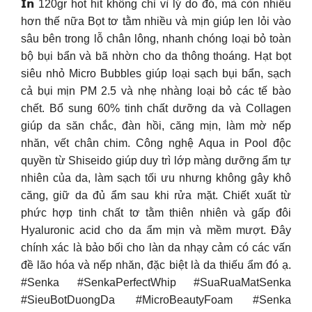
𝗜𝗻 120gr hot hit không chỉ vì lý do đó, mà còn nhiều
hơn thế nữa Bọt tơ tằm nhiều và mịn giúp len lỏi vào
sâu bên trong lỗ chân lông, nhanh chóng loại bỏ toàn
bộ bụi bẩn và bã nhờn cho da thông thoáng. Hạt bọt
siêu nhỏ Micro Bubbles giúp loại sạch bụi bẩn, sạch
cả bụi mịn PM 2.5 và nhẹ nhàng loại bỏ các tế bào
chết. Bổ sung 60% tinh chất dưỡng da và Collagen
giúp da săn chắc, đàn hồi, căng mịn, làm mờ nếp
nhăn, vết chân chim. Công nghệ Aqua in Pool độc
quyền từ Shiseido giúp duy trì lớp màng dưỡng ẩm tự
nhiên của da, làm sạch tối ưu nhưng không gây khô
căng, giữ da đủ ẩm sau khi rửa mặt. Chiết xuất từ
phức hợp tinh chất tơ tằm thiên nhiên và gấp đôi
Hyaluronic acid cho da ẩm mịn và mềm mượt. Đây
chính xác là bảo bối cho làn da nhạy cảm có các vấn
đề lão hóa và nếp nhăn, đặc biệt là da thiếu ẩm đó ạ.
#Senka #SenkaPerfectWhip #SuaRuaMatSenka
#SieuBotDuongDa #MicroBeautyFoam #Senka