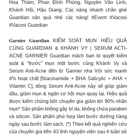
Hoa Thám, Phan Đình Phùng, Nguyễn Văn Linh,
Khánh Hội, Hậu Giang. Các nàng nhanh chân ghé
Guardian săn quà nhé các nàng! #Event #Vacosi
#Vacosi Guardian
𝐆𝐚𝐫𝐧𝐢𝐞𝐫 𝐆𝐮𝐚𝐫𝐝𝐢𝐚𝐧 KIỂM SOÁT MỤN HIỂU QUẢ
CÙNG GUARDIAN & KHÁNH VY | SERUM ACTI-
ACNE GARNIER Guardian mách bạn bí quyết kiểm
soát & “trước” mụn một bước cùng Khánh Vy và
Serum Anti-Acne đến từ Garnier nha Với sức mạnh
4% hoạt chất [Niacinamide + BHA Salicylic + AHA +
Vitamin C], dòng Serum Anti-Acne này sẽ giúp giảm
dầu, giảm mụn & ngăn cơ hội mụn quay lại. Hiệu quả
được kiểm chứng bởi chuyên gia giảm tới 90% nhân
mụn* Sản phẩm không gây bí da, không chứa paraben
và silicon. Sản phẩm phù hợp làm bước dưỡng hàng
ngày sau bước làm sạch. (*) Theo kết quả nghiên cứu
của chuyên gia trên 43 tình nguyện viên sau 4 tuần sử