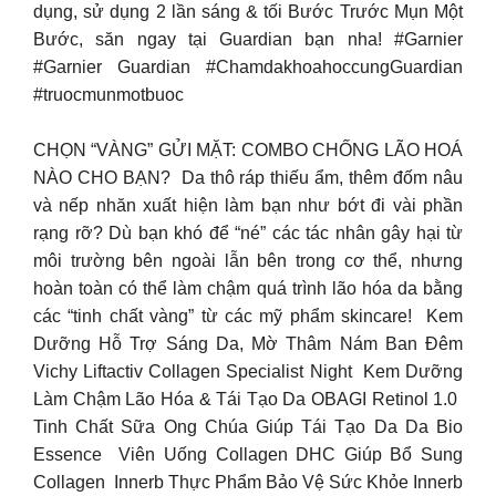
dụng, sử dụng 2 lần sáng & tối Bước Trước Mụn Một
Bước, săn ngay tại Guardian bạn nha! #Garnier
#Garnier Guardian #ChamdakhoahoccungGuardian
#truocmunmotbuoc
CHỌN “VÀNG” GỬI MẶT: COMBO CHỐNG LÃO HOÁ
NÀO CHO BẠN? ​ Da thô ráp thiếu ẩm, thêm đốm nâu
và nếp nhăn xuất hiện làm bạn như bớt đi vài phần
rạng rỡ?​ Dù bạn khó để “né” các tác nhân gây hại từ
môi trường bên ngoài lẫn bên trong cơ thể, nhưng
hoàn toàn có thể làm chậm quá trình lão hóa da bằng
các “tinh chất vàng” từ các mỹ phẩm skincare! ​ Kem
Dưỡng Hỗ Trợ Sáng Da, Mờ Thâm Nám Ban Đêm
Vichy Liftactiv Collagen Specialist Night ​ Kem Dưỡng
Làm Chậm Lão Hóa & Tái Tạo Da OBAGI Retinol 1.0 ​
Tinh Chất Sữa Ong Chúa Giúp Tái Tạo Da Da Bio
Essence ​ Viên Uống Collagen DHC Giúp Bổ Sung
Collagen ​ Innerb Thực Phẩm Bảo Vệ Sức Khỏe Innerb