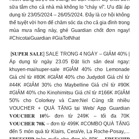
sữa tắm cho cả nhà mà không lo “cháy ví”. Ưu đãi áp
dụng từ 23/05/2024 – 26/05/2024. Đây là cơ hội không
thể tuyệt vời hơn để chăm sóc da cho cả gia đình trong
mùa mưa nắng này, ghé Guardian chốt đơn ngay!
#ChicotaiGuardian #GiaTotNhat
​ [𝐒𝐔𝐏𝐄𝐑 𝐒𝐀𝐋𝐄] SALE TRONG 4 NGÀY – GIẢM 40% |
Áp dụng từ ngày 23.05 Đặt lịch săn deal ngay:
khuyen-mai/super-sale #GIẢM 40% cho Lemonade
Giá chỉ từ #80K #GIẢM 40% cho Judydoll Giá chỉ từ
#44K #GIẢM 30% cho Maybelline Giá chỉ từ #90K
#GIẢM 40% cho Kinohimitsu Giá chỉ từ #166K #GIẢM
50% cho Colorkey và Care:Nel Cùng rất nhiều
VOUCHER + QUÀ TẶNG tại Web/ App Guardian
𝐕𝐎𝐔𝐂𝐇𝐄𝐑 𝟏𝟎%- đơn từ 249K – tối đa 70K
𝐕𝐎𝐔𝐂𝐇𝐄𝐑 𝟕𝟎𝐊 – đơn từ 499K #COMBO QUÀ TẶNG
đến 5 món quà từ Klairs, CeraVe, La Roche-Posay,…