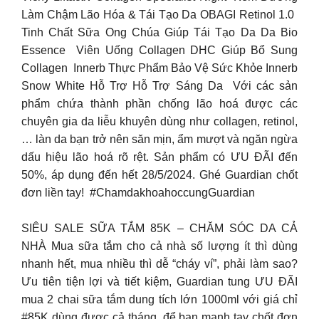
Làm Chậm Lão Hóa & Tái Tạo Da OBAGI Retinol 1.0 ​
Tinh Chất Sữa Ong Chúa Giúp Tái Tạo Da Da Bio
Essence ​ Viên Uống Collagen DHC Giúp Bổ Sung
Collagen ​ Innerb Thực Phẩm Bảo Vệ Sức Khỏe Innerb
Snow White Hỗ Trợ Hỗ Trợ Sáng Da ​ Với các sản
phẩm chứa thành phần chống lão hoá được các
chuyên gia da liễu khuyên dùng như collagen, retinol,
… làn da bạn trở nên săn mịn, ẩm mượt và ngăn ngừa
dấu hiệu lão hoá rõ rệt.​ Sản phẩm có ƯU ĐÃI đến
50%, áp dụng đến hết 28/5/2024. Ghé Guardian chốt
đơn liền tay! ​ #ChamdakhoahoccungGuardian​
SIÊU SALE SỮA TẮM 85K – CHĂM SÓC DA CẢ
NHÀ Mua sữa tắm cho cả nhà số lượng ít thì dùng
nhanh hết, mua nhiều thì dễ “cháy ví”, phải làm sao?
Ưu tiên tiện lợi và tiết kiệm, Guardian tung ƯU ĐÃI
mua 2 chai sữa tắm dung tích lớn 1000ml với giá chỉ
#85K dùng được cả tháng, để bạn mạnh tay chốt đơn