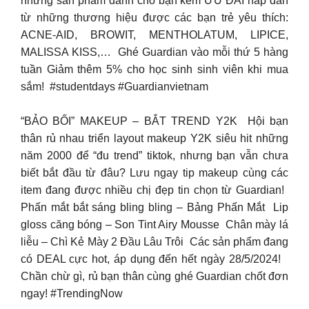
những sản phẩm dành cho bạn kèm ƯU ĐÃI hấp dẫn
từ những thương hiệu được các bạn trẻ yêu thích:
ACNE-AID, BROWIT, MENTHOLATUM, LIPICE,
MALISSA KISS,… ​ Ghé Guardian vào mỗi thứ 5 hàng
tuần Giảm thêm 5% cho học sinh sinh viên khi mua
sắm! ​ #studentdays #Guardianvietnam
“BẢO BỐI” MAKEUP – BẮT TREND Y2K ​ Hội bạn
thân rủ nhau triển layout makeup Y2K siêu hit những
năm 2000 để “đu trend” tiktok, nhưng bạn vẫn chưa
biết bắt đầu từ đâu?​ Lưu ngay tip makeup cùng các
item đang được nhiều chị đẹp tin chọn từ Guardian! ​
Phấn mắt bắt sáng bling bling – Bảng Phấn Mắt ​ Lip
gloss căng bóng – Son Tint Airy Mousse ​ Chân mày lá
liễu – Chì Kẻ Mày 2 Đầu Lâu Trôi ​ Các sản phẩm đang
có DEAL cực hot, áp dụng đến hết ngày 28/5/2024! ​ ️
Chần chừ gì, rủ bạn thân cùng ghé Guardian chốt đơn
ngay!​ #TrendingNow