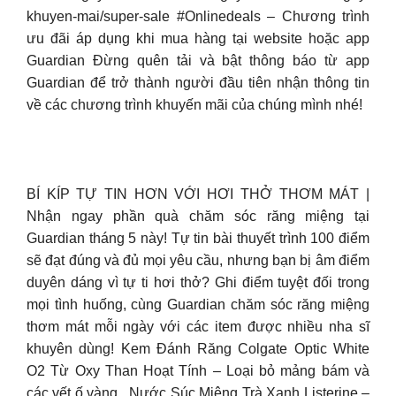
khuyen-mai/super-sale #Onlinedeals – Chương trình
ưu đãi áp dụng khi mua hàng tại website hoặc app
Guardian Đừng quên tải và bật thông báo từ app
Guardian để trở thành người đầu tiên nhận thông tin
về các chương trình khuyến mãi của chúng mình nhé!
BÍ KÍP TỰ TIN HƠN VỚI HƠI THỞ THƠM MÁT |
Nhận ngay phần quà chăm sóc răng miệng tại
Guardian tháng 5 này! Tự tin bài thuyết trình 100 điểm
sẽ đạt đúng và đủ mọi yêu cầu, nhưng bạn bị âm điểm
duyên dáng vì tự ti hơi thở?​ Ghi điểm tuyệt đối trong
mọi tình huống, cùng Guardian chăm sóc răng miệng
thơm mát mỗi ngày với các item được nhiều nha sĩ
khuyên dùng!​ Kem Đánh Răng Colgate Optic White
O2 Từ Oxy Than Hoạt Tính – Loại bỏ mảng bám và
các vết ố vàng. ​ Nước Súc Miệng Trà Xanh Listerine –