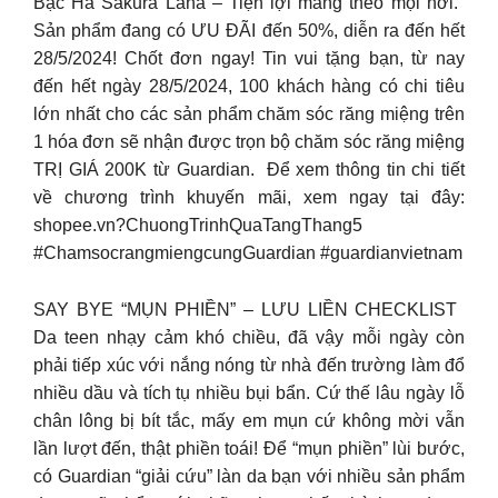
Bạc Hà Sakura Lana – Tiện lợi mang theo mọi nơi. ​
Sản phẩm đang có ƯU ĐÃI đến 50%, diễn ra đến hết
28/5/2024! Chốt đơn ngay!​ Tin vui tặng bạn, từ nay
đến hết ngày 28/5/2024, 100 khách hàng có chi tiêu
lớn nhất cho các sản phẩm chăm sóc răng miệng trên
1 hóa đơn sẽ nhận được trọn bộ chăm sóc răng miệng
TRỊ GIÁ 200K từ Guardian. ​ Để xem thông tin chi tiết
về chương trình khuyến mãi, xem ngay tại đây:
shopee.vn?ChuongTrinhQuaTangThang5 ​
#ChamsocrangmiengcungGuardian #guardianvietnam
SAY BYE “MỤN PHIỀN” – LƯU LIỀN CHECKLIST ​
Da teen nhạy cảm khó chiều, đã vậy mỗi ngày còn
phải tiếp xúc với nắng nóng từ nhà đến trường làm đổ
nhiều dầu và tích tụ nhiều bụi bẩn. Cứ thế lâu ngày lỗ
chân lông bị bít tắc, mấy em mụn cứ không mời vẫn
lần lượt đến, thật phiền toái!​ Để “mụn phiền” lùi bước,
có Guardian “giải cứu” làn da bạn với nhiều sản phẩm