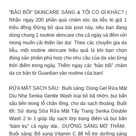
“BẢO BỐI” SKINCARE SÁNG & TỐI CÓ GÌ KHÁC? ​|
Nhận ngay 200 phần quà chăm sóc da liễu trị giá 1
triệu đồng Đừng bỏ qua bài post này, nếu bạn đang
dùng chung 1 routine skincare cho cả ngày và đêm với
mong muốn cải thiện làn da! ​ Theo các chuyên gia da
liễu, một routine skincare hiệu quả là khi bạn chọn
đúng sản phẩm phù hợp cho nhu cầu của da vào từng
thời điểm trong ngày. Thêm ngay các “bảo bối” chăm
da cơ bản từ Guardian vào routine của bạn! ​
RỬA MẶT SẠCH SÂU: ​ Buổi sáng: Dùng Gel Rửa Mặt
Dịu Nhẹ Senka Gentle Wash loại bỏ bã nhờn, bụi bẩn
sâu bên trong lỗ chân lông, cho da sạch thoáng.​ Buổi
tối: Sử dụng Sữa Rửa Mặt Tẩy Trang Senka Double
Wash 2 In 1 giúp tẩy sạch lớp trang điểm và bụi bẩn
“bám trụ” cả ngày dài. ​ DƯỠNG SÁNG MỜ THÂM: ​
Buổi sáng: Bổ sung Vitamin C để hỗ trợ dưỡng sáng