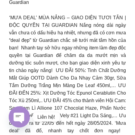
Guardian
‘MƯA DEAL’ MÙA NẮNG – GIAO DIỆN TƯƠI TẮN​ |
ĐỘC QUYỀN TẠI GUARDIAN Nắng nóng dài ngày
vẫn chưa có dấu hiệu hạ nhiệt, nhưng đã có cơn mưa
“deal đẹp” từ Guardian chắc sẽ tưới mát tâm hồn của
bạn! ​ Nhanh tay sở hữu ngay những item làm đẹp độc
quyền tại Guardian để chăm da da mướt mịn và
dưỡng tóc suôn mượt, cho bạn giao diện xinh yêu tự
tin chào ngày nắng! ​ ƯU ĐÃI 50%: Tinh Chất Dưỡng
Mắt Giúp OOTD Dành Cho Da Nhạy Cảm 30gr, Sữa
Tắm Dưỡng Trắng Mịn Màng De Leaf 450ml,…​ ƯU
ĐÃI ĐẾN 25%: Xịt Dưỡng Tóc Epunol Cerablutin Cho
Tóc Xù 250ml,..​ ƯU ĐÃI 45% cho thành viên Hội Cam:
Son Kem Lì Allione 107 Chocolat Haze, Phấn Nước
Che Khuyết Điểm Vely Vely #21 Light Da Sáng,…​ Ưu
Liên hệ!
đãi diễn ra từ 22/05 đến hết ngày 28/05/2024. ‘Mưa
Open
deal’ đã đổ, nhanh tay chốt đơn ngay! ​