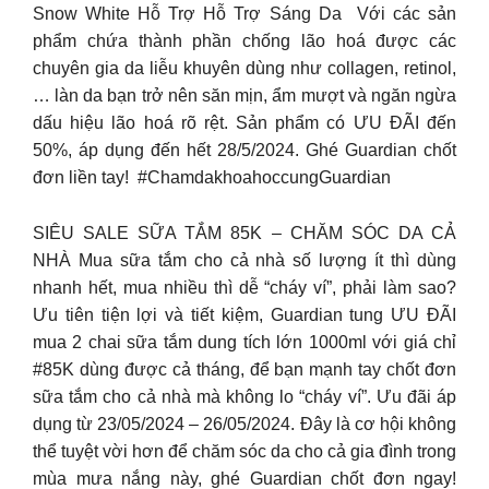
Snow White Hỗ Trợ Hỗ Trợ Sáng Da ​ Với các sản
phẩm chứa thành phần chống lão hoá được các
chuyên gia da liễu khuyên dùng như collagen, retinol,
… làn da bạn trở nên săn mịn, ẩm mượt và ngăn ngừa
dấu hiệu lão hoá rõ rệt.​ Sản phẩm có ƯU ĐÃI đến
50%, áp dụng đến hết 28/5/2024. Ghé Guardian chốt
đơn liền tay! ​ #ChamdakhoahoccungGuardian​
SIÊU SALE SỮA TẮM 85K – CHĂM SÓC DA CẢ
NHÀ Mua sữa tắm cho cả nhà số lượng ít thì dùng
nhanh hết, mua nhiều thì dễ “cháy ví”, phải làm sao?
Ưu tiên tiện lợi và tiết kiệm, Guardian tung ƯU ĐÃI
mua 2 chai sữa tắm dung tích lớn 1000ml với giá chỉ
#85K dùng được cả tháng, để bạn mạnh tay chốt đơn
sữa tắm cho cả nhà mà không lo “cháy ví”. Ưu đãi áp
dụng từ 23/05/2024 – 26/05/2024. Đây là cơ hội không
thể tuyệt vời hơn để chăm sóc da cho cả gia đình trong
mùa mưa nắng này, ghé Guardian chốt đơn ngay!