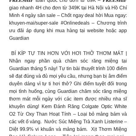
𝐅𝐑𝐄𝐄𝐒𝐇𝐈𝐏 toàn quốc cho đơn từ 89K – 𝐅𝐑𝐄𝐄𝐒𝐇𝐈𝐏
giao nhanh 4H cho đơn từ 349K tại Hà Nội và Hồ Chí
Minh 4 ngày săn sale – Chốt ngay deal hời Mua ngay:
khuyen-mai/super-sale #Onlinedeals – Chương trình
ưu đãi áp dụng khi mua hàng tại website hoặc app
Guardian
​ BÍ KÍP TỰ TIN HƠN VỚI HƠI THỞ THƠM MÁT |
Nhận ngay phần quà chăm sóc răng miệng tại
Guardian tháng 5 này! Tự tin bài thuyết trình 100 điểm
sẽ đạt đúng và đủ mọi yêu cầu, nhưng bạn bị âm điểm
duyên dáng vì tự ti hơi thở?​ Ghi điểm tuyệt đối trong
mọi tình huống, cùng Guardian chăm sóc răng miệng
thơm mát mỗi ngày với các item được nhiều nha sĩ
khuyên dùng!​ Kem Đánh Răng Colgate Optic White
O2 Từ Oxy Than Hoạt Tính – Loại bỏ mảng bám và
các vết ố vàng. ​ Nước Súc Miệng Trà Xanh Listerine –
Diệt 99.9% vi khuẩn và mảng bám. ​ Xịt Thơm Miệng