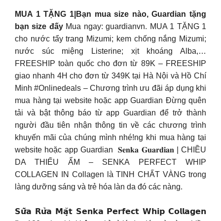
MUA 1 TẶNG 1|Bạn mua size nào, Guardian tặng
bạn size đấy
Mua ngay: guardianvn. MUA 1 TẶNG 1
cho nước tẩy trang Mizumi; kem chống nắng Mizumi;
nước súc miệng Listerine; xịt khoáng Alba,…
FREESHIP toàn quốc cho đơn từ 89K – FREESHIP
giao nhanh 4H cho đơn từ 349K tại Hà Nội và Hồ Chí
Minh #Onlinedeals – Chương trình ưu đãi áp dụng khi
mua hàng tại website hoặc app Guardian Đừng quên
tải và bật thông báo từ app Guardian để trở thành
người đầu tiên nhận thông tin về các chương trình
khuyến mãi của chúng mình nhé!ng khi mua hàng tại
website hoặc app Guardian ​ 𝐒𝐞𝐧𝐤𝐚 𝐆𝐮𝐚𝐫𝐝𝐢𝐚𝐧 | CHIỀU
DA THIẾU ẨM – SENKA PERFECT WHIP
COLLAGEN IN Collagen là TINH CHẤT VÀNG trong
làng dưỡng sáng và trẻ hóa làn da đó các nàng.
𝗦𝘂̛̃𝗮 𝗥𝘂̛̉𝗮 𝗠𝗮̣̆𝘁 𝗦𝗲𝗻𝗸𝗮 𝗣𝗲𝗿𝗳𝗲𝗰𝘁 𝗪𝗵𝗶𝗽 𝗖𝗼𝗹𝗹𝗮𝗴𝗲𝗻