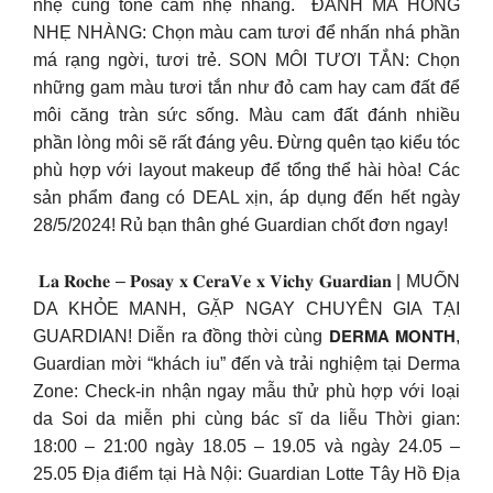
nhẹ cùng tone cam nhẹ nhàng. ​ ĐÁNH MÁ HỒNG
NHẸ NHÀNG: Chọn màu cam tươi để nhấn nhá phần
má rạng ngời, tươi trẻ.​ SON MÔI TƯƠI TẮN: Chọn
những gam màu tươi tắn như đỏ cam hay cam đất để
môi căng tràn sức sống. Màu cam đất đánh nhiều
phần lòng môi sẽ rất đáng yêu.​ Đừng quên tạo kiểu tóc
phù hợp với layout makeup để tổng thể hài hòa!​ Các
sản phẩm đang có DEAL xịn, áp dụng đến hết ngày
28/5/2024! Rủ bạn thân ghé Guardian chốt đơn ngay!
​ 𝐋𝐚 𝐑𝐨𝐜𝐡𝐞 – 𝐏𝐨𝐬𝐚𝐲 𝐱 𝐂𝐞𝐫𝐚𝐕𝐞 𝐱 𝐕𝐢𝐜𝐡𝐲 𝐆𝐮𝐚𝐫𝐝𝐢𝐚𝐧 | MUỐN
DA KHỎE MANH, GẶP NGAY CHUYÊN GIA TẠI
GUARDIAN! Diễn ra đồng thời cùng 𝗗𝗘𝗥𝗠𝗔 𝗠𝗢𝗡𝗧𝗛,
Guardian mời “khách iu” đến và trải nghiệm tại Derma
Zone: Check-in nhận ngay mẫu thử phù hợp với loại
da Soi da miễn phi cùng bác sĩ da liễu Thời gian:
18:00 – 21:00 ngày 18.05 – 19.05 và ngày 24.05 –
25.05 Địa điểm tại Hà Nội: Guardian Lotte Tây Hồ Địa