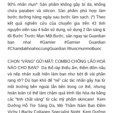
90% nhân mụn* Sản phẩm không gây bí da, không
chứa paraben và silicon. Sản phẩm phù hợp làm
bước dưỡng hàng ngày sau bước làm sạch. (*) Theo
kết quả nghiên cứu của chuyên gia trên 43 tình
nguyện viên sau 4 tuần sử dụng, sử dụng 2 lần sáng &
tối Bước Trước Mụn Một Bước, săn ngay tại Guardian
bạn nha! #Garnier #Garnier Guardian
#ChamdakhoahoccungGuardian #truocmunmotbuoc
CHỌN “VÀNG” GỬI MẶT: COMBO CHỐNG LÃO HOÁ
NÀO CHO BẠN? ​ Da thô ráp thiếu ẩm, thêm đốm nâu
và nếp nhăn xuất hiện làm bạn như bớt đi vài phần
rạng rỡ?​ Dù bạn khó để “né” các tác nhân gây hại từ
môi trường bên ngoài lẫn bên trong cơ thể, nhưng
hoàn toàn có thể làm chậm quá trình lão hóa da bằng
các “tinh chất vàng” từ các mỹ phẩm skincare! ​ Kem
Dưỡng Hỗ Trợ Sáng Da, Mờ Thâm Nám Ban Đêm
Vichy Liftactiv Collagen Specialist Night ​ Kem Dưỡng