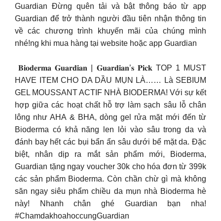
Guardian Đừng quên tải và bật thông báo từ app
Guardian để trở thành người đầu tiên nhận thông tin
về các chương trình khuyến mãi của chúng mình
nhé!ng khi mua hàng tại website hoặc app Guardian
​ 𝐁𝐢𝐨𝐝𝐞𝐫𝐦𝐚 𝐆𝐮𝐚𝐫𝐝𝐢𝐚𝐧 | 𝐆𝐮𝐚𝐫𝐝𝐢𝐚𝐧’𝐬 𝐏𝐢𝐜𝐤 TOP 1 MUST
HAVE ITEM CHO DA DẦU MỤN LÀ…… Là SEBIUM
GEL MOUSSANT ACTIF NHÀ BIODERMA! Với sự kết
hợp giữa các hoạt chất hỗ trợ làm sạch sâu lỗ chân
lông như AHA & BHA, dòng gel rửa mặt mới đến từ
Bioderma có khả năng len lỏi vào sâu trong da và
đánh bay hết các bụi bẩn ẩn sâu dưới bể mặt da. Đặc
biệt, nhân dịp ra mắt sản phẩm mới, Bioderma,
Guardian tặng ngay voucher 30k cho hóa đơn từ 399k
các sản phẩm Bioderma. Còn chần chừ gì mà không
săn ngay siêu phẩm chiều da mụn nhà Bioderma hè
này! Nhanh chân ghé Guardian bạn nha!
#ChamdakhoahoccungGuardian