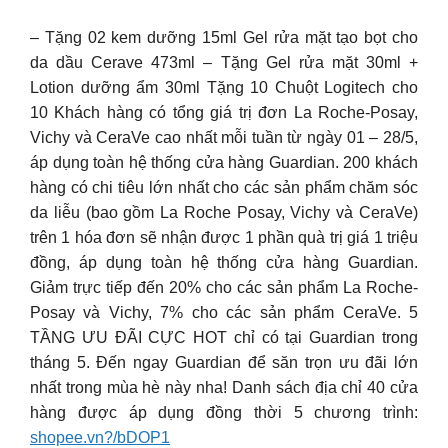
– Tặng 02 kem dưỡng 15ml Gel rửa mặt tạo bọt cho
da dầu Cerave 473ml – Tặng Gel rửa mặt 30ml +
Lotion dưỡng ẩm 30ml Tặng 10 Chuột Logitech cho
10 Khách hàng có tổng giá trị đơn La Roche-Posay,
Vichy và CeraVe cao nhất mỗi tuần từ ngày 01 – 28/5,
áp dụng toàn hệ thống cửa hàng Guardian. 200 khách
hàng có chi tiêu lớn nhất cho các sản phẩm chăm sóc
da liễu (bao gồm La Roche Posay, Vichy và CeraVe)
trên 1 hóa đơn sẽ nhận được 1 phần quà trị giá 1 triệu
đồng, áp dụng toàn hệ thống cửa hàng Guardian.
Giảm trực tiếp đến 20% cho các sản phẩm La Roche-
Posay và Vichy, 7% cho các sản phẩm CeraVe. 5
TẦNG ƯU ĐÃI CỰC HOT chỉ có tại Guardian trong
tháng 5. Đến ngay Guardian để săn trọn ưu đãi lớn
nhất trong mùa hè này nha! Danh sách địa chỉ 40 cửa
hàng được áp dụng đồng thời 5 chương trình:
shopee.vn?/bDOP1