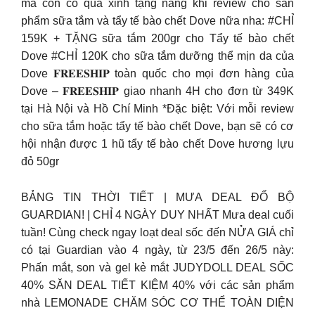
mà còn có quà xinh tặng nàng khi review cho sản
phẩm sữa tắm và tẩy tế bào chết Dove nữa nha: #CHỈ
159K + TẶNG sữa tắm 200gr cho Tẩy tế bào chết
Dove #CHỈ 120K cho sữa tắm dưỡng thể mịn da của
Dove 𝐅𝐑𝐄𝐄𝐒𝐇𝐈𝐏 toàn quốc cho mọi đơn hàng của
Dove – 𝐅𝐑𝐄𝐄𝐒𝐇𝐈𝐏 giao nhanh 4H cho đơn từ 349K
tại Hà Nội và Hồ Chí Minh *Đặc biệt: Với mỗi review
cho sữa tắm hoặc tẩy tế bào chết Dove, bạn sẽ có cơ
hội nhận được 1 hũ tẩy tế bào chết Dove hương lựu
đỏ 50gr
BẢNG TIN THỜI TIẾT | MƯA DEAL ĐỔ BỘ
GUARDIAN! | CHỈ 4 NGÀY DUY NHẤT Mưa deal cuối
tuần! Cùng check ngay loạt deal sốc đến NỬA GIÁ chỉ
có tại Guardian vào 4 ngày, từ 23/5 đến 26/5 này:
Phấn mắt, son và gel kẻ mắt JUDYDOLL DEAL SỐC
40% SĂN DEAL TIẾT KIỆM 40% với các sản phẩm
nhà LEMONADE CHĂM SÓC CƠ THỂ TOÀN DIỆN