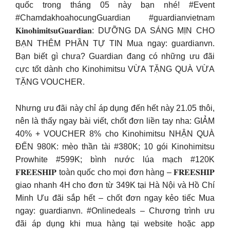
quốc trong tháng 05 này bạn nhé! #Event
#ChamdakhoahocungGuardian #guardianvietnam
𝐊𝐢𝐧𝐨𝐡𝐢𝐦𝐢𝐭𝐬𝐮𝐆𝐮𝐚𝐫𝐝𝐢𝐚𝐧: DƯỠNG DA SÁNG MỊN CHO
BẠN THÊM PHẦN TỰ TIN Mua ngay: guardianvn.
Bạn biết gì chưa? Guardian đang có những ưu đãi
cực tốt dành cho Kinohimitsu VỪA TẶNG QUÀ VỪA
TẶNG VOUCHER.
Nhưng ưu đãi này chỉ áp dụng đến hết này 21.05 thôi,
nên là thấy ngay bài viết, chốt đơn liền tay nha: GIẢM
40% + VOUCHER 8% cho Kinohimitsu NHẬN QUÀ
ĐẾN 980K: mèo thần tài #380K; 10 gói Kinohimitsu
Prowhite #599K; bình nước lúa mạch #120K
𝐅𝐑𝐄𝐄𝐒𝐇𝐈𝐏 toàn quốc cho mọi đơn hàng – 𝐅𝐑𝐄𝐄𝐒𝐇𝐈𝐏
giao nhanh 4H cho đơn từ 349K tại Hà Nội và Hồ Chí
Minh Ưu đãi sắp hết – chốt đơn ngay kẻo tiếc Mua
ngay: guardianvn. #Onlinedeals – Chương trình ưu
đãi áp dụng khi mua hàng tại website hoặc app