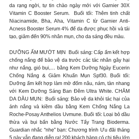
da rạng ngời, tự tin chào ngày mới với Garnier 30X
Vitamin C Booster Serum. ​ Buổi tối: Thêm tinh chất
Niacinamide, Bha, Aha, Vitamin C từ Garnier Anti-
Acness Booster Serum 4% để da được phục hồi và tái
tạo, giảm đến 90% nhân mụn, cho da sáng đều màu. ​
DƯỠNG ẨM MƯỚT MỊN ​ Buổi sáng: Cấp ẩm kết hợp
chống nắng để bảo vệ da trước các tác nhân gây hại
như nắng, gió bụi,… bằng Kem Dưỡng Ngày Eucerin
Chống Nắng & Giảm Khuẩn Mụn Spf30.​ Buổi tối:
Dưỡng ẩm kết hợp làm mờ đốm nâu, nám, tàn nhang
với Kem Dưỡng Sáng Ban Đêm Ultra White.​ CHĂM
DA DẦU MỤN: ​ Buổi sáng: Bảo vệ da khỏi tác hại của
ánh nắng và kiềm dầu bằng Kem Chống Nắng La
Roche-Posay Anthelios Uvmune.​ Buổi tối: Loại bỏ dầu
thừa và bụi bẩn bằng Nước Tẩy Trang Bioderma.​
Guardian nhắc “nhẹ” bạn: Chương trình Ưu đãi tháng
5 này vẫn đang diễn ra! 200 khách hàng có chi tiêu lớn