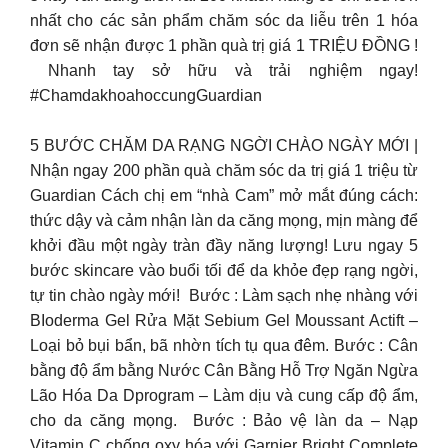
nhất cho các sản phẩm chăm sóc da liễu trên 1 hóa
đơn sẽ nhận được 1 phần quà trị giá 1 TRIỆU ĐỒNG !
​ Nhanh tay sở hữu và trải nghiệm ngay!​
#ChamdakhoahoccungGuardian
5 BƯỚC CHĂM DA RẠNG NGỜI CHÀO NGÀY MỚI ​|
Nhận ngay 200 phần quà chăm sóc da trị giá 1 triệu từ
Guardian Cách chị em “nhà Cam” mở mắt đúng cách:
thức dậy và cảm nhận làn da căng mọng, mịn màng để
khởi đầu một ngày tràn đầy năng lượng!​ Lưu ngay 5
bước skincare vào buổi tối để da khỏe đẹp rạng ngời,
tự tin chào ngày mới! ​ Bước : Làm sạch nhẹ nhàng với
BIoderma Gel Rửa Mặt Sebium Gel Moussant Actift –
Loại bỏ bụi bẩn, bã nhờn tích tụ qua đêm.​ Bước : Cân
bằng độ ẩm bằng Nước Cân Bằng Hỗ Trợ Ngăn Ngừa
Lão Hóa Da Dprogram – Làm dịu và cung cấp độ ẩm,
cho da căng mọng. ​ Bước : Bảo vệ làn da – Nạp
Vitamin C chống oxy hóa với Garnier Bright Complete