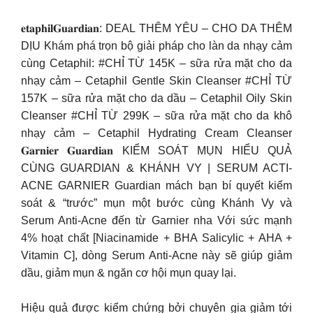
𝐞𝐭𝐚𝐩𝐡𝐢𝐥𝐆𝐮𝐚𝐫𝐝𝐢𝐚𝐧: DEAL THÊM YÊU – CHO DA THÊM
DỊU Khám phá trọn bộ giải pháp cho làn da nhạy cảm
cùng Cetaphil: #CHỈ TỪ 145K – sữa rửa mặt cho da
nhạy cảm – Cetaphil Gentle Skin Cleanser #CHỈ TỪ
157K – sữa rửa mặt cho da dầu – Cetaphil Oily Skin
Cleanser #CHỈ TỪ 299K – sữa rửa mặt cho da khô
nhạy cảm – Cetaphil Hydrating Cream Cleanser
𝐆𝐚𝐫𝐧𝐢𝐞𝐫 𝐆𝐮𝐚𝐫𝐝𝐢𝐚𝐧 KIỂM SOÁT MỤN HIỂU QUẢ
CÙNG GUARDIAN & KHÁNH VY | SERUM ACTI-
ACNE GARNIER Guardian mách bạn bí quyết kiểm
soát & “trước” mụn một bước cùng Khánh Vy và
Serum Anti-Acne đến từ Garnier nha Với sức mạnh
4% hoạt chất [Niacinamide + BHA Salicylic + AHA +
Vitamin C], dòng Serum Anti-Acne này sẽ giúp giảm
dầu, giảm mụn & ngăn cơ hội mụn quay lại.
Hiệu quả được kiểm chứng bởi chuyên gia giảm tới