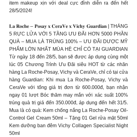
item makeup xịn với deal cực đỉnh diễn ra đến hết
28/5/2024! ​
𝐋𝐚 𝐑𝐨𝐜𝐡𝐞 – 𝐏𝐨𝐬𝐚𝐲 𝐱 𝐂𝐞𝐫𝐚𝐕𝐞 𝐱 𝐕𝐢𝐜𝐡𝐲 𝐆𝐮𝐚𝐫𝐝𝐢𝐚𝐧 | THÁNG
5 RỰC LỬA VỚI 5 TẦNG ƯU ĐÃI HƠN 5000 PHẦN
QUÀ – MUA LÀ TRÚNG 100% – ƯU ĐÃI DƯỢC MỸ
PHẨM LỚN NHẤT MÙA HÈ CHỈ CÓ TẠI GUARDIAN
Từ ngày 18 đến 28/5, bạn sẽ được áp dụng cùng một
lúc 05 Chương Trình Ưu Đãi siêu HOT từ các nhãn
hàng La Roche-Posay, Vichy và CeraVe, chỉ có tại cửa
hàng Guardian: Khi mua La Roche-Posay, Vichy và
CeraVe với tổng giá trị đơn từ 600.000đ, bạn nhận
ngay 01 lượt Bóc thăm may mắn với xác suất 100%
trúng quà trị giá đến 350.000đ, áp dụng đến hết 31/5.
Mua là có quà: Kem chống nắng La Roche-Posay Oil-
Control Gel Cream 50ml – Tặng 01 Gel rửa mặt 50ml
Kem dưỡng ban đêm Vichy Collagen Specialist Night
50ml