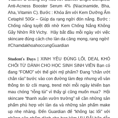
Anti-Acness Booster Serum 4% (Niacinamide, Bha,
Aha, Vitamin C).​ Bước : Khóa ẩm với Kem Dưỡng Ẩm
Cetaphil 50Gr – Giúp da rạng ngời đón nắng.​ Bước :
Chống nắng tuyệt đối nhờ Kem Chống Nắng Không
Gây Nhờn Rít Vichy. ​ Hãy bắt đầu mỗi ngày với việc
skincare đúng cách cho làn da căng mọng, rạng ngời! ​
#ChamdakhoahoccungGuardian​
𝐒𝐭𝐮𝐝𝐞𝐧𝐭’𝐬 𝐃𝐚𝐲𝐬 | XINH YÊU ĐÚNG LỐI, DEAL KHÓ
CHỐI TỪ DÀNH CHO HỌC SINH SINH VIÊN Bạn có
đang “FOMO” với thế giới mỹ phẩm? Đang “chân ướt
chân ráo” bước vào con đường làm đẹp nhưng vô vàn
thông tin từ cõi mạng, trend mới mỗi ngày khiến bạn
mau chóng “rỗng túi” vì thấy gì cũng muốn mua? ​ Hội
skincare “thanh xuân vườn trường” sẽ cần những sản
phẩm phù hợp với làn da và những sản phẩm make
up nhẹ nhàng. Đến Guardian để “không lạc lối” với