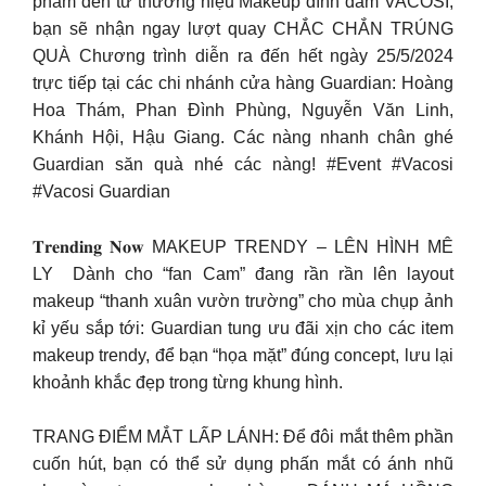
phẩm đến từ thương hiệu Makeup đình đám VACOSI,
bạn sẽ nhận ngay lượt quay CHẮC CHẮN TRÚNG
QUÀ Chương trình diễn ra đến hết ngày 25/5/2024
trực tiếp tại các chi nhánh cửa hàng Guardian: Hoàng
Hoa Thám, Phan Đình Phùng, Nguyễn Văn Linh,
Khánh Hội, Hậu Giang. Các nàng nhanh chân ghé
Guardian săn quà nhé các nàng! #Event #Vacosi
#Vacosi Guardian
𝐓𝐫𝐞𝐧𝐝𝐢𝐧𝐠 𝐍𝐨𝐰 MAKEUP TRENDY – LÊN HÌNH MÊ
LY ​ Dành cho “fan Cam” đang rần rần lên layout
makeup “thanh xuân vườn trường” cho mùa chụp ảnh
kỉ yếu sắp tới: Guardian tung ưu đãi xịn cho các item
makeup trendy, để bạn “họa mặt” đúng concept, lưu lại
khoảnh khắc đẹp trong từng khung hình.
TRANG ĐIỂM MẮT LẤP LÁNH: Để đôi mắt thêm phần
cuốn hút, bạn có thể sử dụng phấn mắt có ánh nhũ