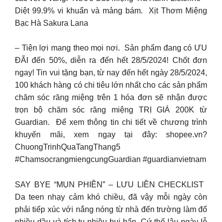
Diệt 99.9% vi khuẩn và mảng bám. ​ Xịt Thơm Miệng
Bạc Hà Sakura Lana
– Tiện lợi mang theo mọi nơi. ​ Sản phẩm đang có ƯU
ĐÃI đến 50%, diễn ra đến hết 28/5/2024! Chốt đơn
ngay!​ Tin vui tặng bạn, từ nay đến hết ngày 28/5/2024,
100 khách hàng có chi tiêu lớn nhất cho các sản phẩm
chăm sóc răng miệng trên 1 hóa đơn sẽ nhận được
trọn bộ chăm sóc răng miệng TRỊ GIÁ 200K từ
Guardian. ​ Để xem thông tin chi tiết về chương trình
khuyến mãi, xem ngay tại đây: shopee.vn?
ChuongTrinhQuaTangThang5 ​
#ChamsocrangmiengcungGuardian #guardianvietnam
SAY BYE “MỤN PHIỀN” – LƯU LIỀN CHECKLIST ​
Da teen nhạy cảm khó chiều, đã vậy mỗi ngày còn
phải tiếp xúc với nắng nóng từ nhà đến trường làm đổ
nhiều dầu và tích tụ nhiều bụi bẩn. Cứ thế lâu ngày lỗ