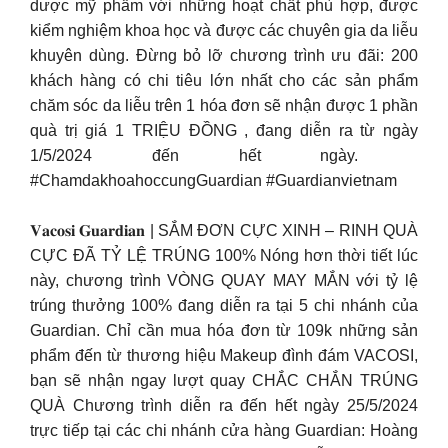
dược mỹ phẩm với những hoạt chất phù hợp, được
kiểm nghiệm khoa học và được các chuyên gia da liễu
khuyên dùng.​ Đừng bỏ lỡ chương trình ưu đãi: 200
khách hàng có chi tiêu lớn nhất cho các sản phẩm
chăm sóc da liễu trên 1 hóa đơn sẽ nhận được 1 phần
quà trị giá 1 TRIỆU ĐỒNG , đang diễn ra từ ngày
1/5/2024 đến hết ngày. ​
#ChamdakhoahoccungGuardian #Guardianvietnam
𝐕𝐚𝐜𝐨𝐬𝐢 𝐆𝐮𝐚𝐫𝐝𝐢𝐚𝐧 | SẮM ĐƠN CỰC XINH – RINH QUÀ
CỰC ĐÃ TỶ LỆ TRÚNG 100% Nóng hơn thời tiết lúc
này, chương trình VÒNG QUAY MAY MẮN với tỷ lệ
trúng thưởng 100% đang diễn ra tại 5 chi nhánh của
Guardian. Chỉ cần mua hóa đơn từ 109k những sản
phẩm đến từ thương hiệu Makeup đình đám VACOSI,
bạn sẽ nhận ngay lượt quay CHẮC CHẮN TRÚNG
QUÀ Chương trình diễn ra đến hết ngày 25/5/2024
trực tiếp tại các chi nhánh cửa hàng Guardian: Hoàng