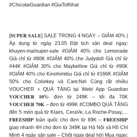
#ChicotaiGuardian #GiaTotNhat
[𝐒𝐔𝐏𝐄𝐑 𝐒𝐀𝐋𝐄] SALE TRONG 4 NGÀY – GIẢM 40% |
Áp dụng từ ngày 23.05 Đặt lịch săn deal ngay:
khuyen-mai/super-sale #GIẢM 40% cho Lemonade
Giá chỉ từ #80K #GIẢM 40% cho Judydoll Giá chỉ từ
#44K #GIẢM 30% cho Maybelline Giá chỉ từ #90K
#GIẢM 40% cho Kinohimitsu Giá chỉ từ #166K #GIẢM
50% cho Colorkey và Care:Nel Cùng rất nhiều
VOUCHER + QUÀ TẶNG tại Web/ App Guardian
𝐕𝐎𝐔𝐂𝐇𝐄𝐑 𝟏𝟎%- đơn từ 249K – tối đa 70K
𝐕𝐎𝐔𝐂𝐇𝐄𝐑 𝟕𝟎𝐊 – đơn từ 499K #COMBO QUÀ TẶNG
đến 5 món quà từ Klairs, CeraVe, La Roche-Posay,…
𝐅𝐑𝐄𝐄𝐒𝐇𝐈𝐏 toàn quốc cho đơn từ 89K – 𝐅𝐑𝐄𝐄𝐒𝐇𝐈𝐏
giao nhanh 4H cho đơn từ 349K tại Hà Nội và Hồ Chí
Minh 4 ngày săn sale – Chốt ngay deal hời Mua ngay: