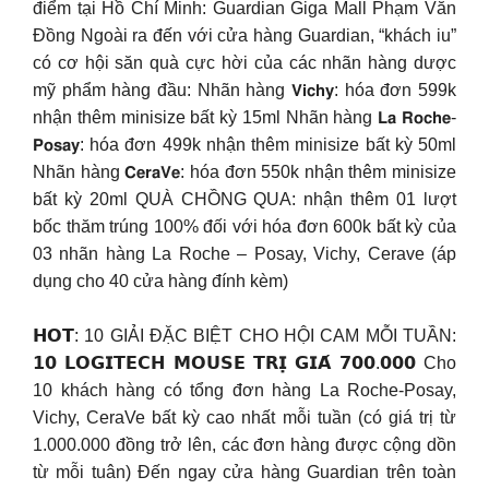
điểm tại Hồ Chí Minh: Guardian Giga Mall Phạm Văn
Đồng Ngoài ra đến với cửa hàng Guardian, “khách iu”
có cơ hội săn quà cực hời của các nhãn hàng dược
mỹ phẩm hàng đầu: Nhãn hàng 𝗩𝗶𝗰𝗵𝘆: hóa đơn 599k
nhận thêm minisize bất kỳ 15ml Nhãn hàng 𝗟𝗮 𝗥𝗼𝗰𝗵𝗲-
𝗣𝗼𝘀𝗮𝘆: hóa đơn 499k nhận thêm minisize bất kỳ 50ml
Nhãn hàng 𝗖𝗲𝗿𝗮𝗩𝗲: hóa đơn 550k nhận thêm minisize
bất kỳ 20ml QUÀ CHỒNG QUA: nhận thêm 01 lượt
bốc thăm trúng 100% đối với hóa đơn 600k bất kỳ của
03 nhãn hàng La Roche – Posay, Vichy, Cerave (áp
dụng cho 40 cửa hàng đính kèm)
𝗛𝗢𝗧: 10 GIẢI ĐẶC BIỆT CHO HỘI CAM MỖI TUẦN:
𝟭𝟬 𝗟𝗢𝗚𝗜𝗧𝗘𝗖𝗛 𝗠𝗢𝗨𝗦𝗘 𝗧𝗥𝗜̣ 𝗚𝗜𝗔́ 𝟳𝟬𝟬.𝟬𝟬𝟬 Cho
10 khách hàng có tổng đơn hàng La Roche-Posay,
Vichy, CeraVe bất kỳ cao nhất mỗi tuần (có giá trị từ
1.000.000 đồng trở lên, các đơn hàng được cộng dồn
từ mỗi tuân) Đến ngay cửa hàng Guardian trên toàn