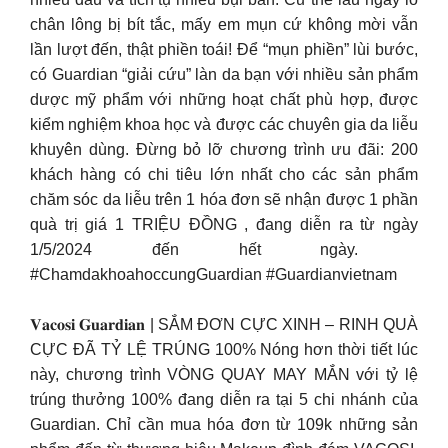
chân lông bị bít tắc, mấy em mụn cứ không mời vẫn
lần lượt đến, thật phiền toái!​ Để “mụn phiền” lùi bước,
có Guardian “giải cứu” làn da bạn với nhiều sản phẩm
dược mỹ phẩm với những hoạt chất phù hợp, được
kiểm nghiệm khoa học và được các chuyên gia da liễu
khuyên dùng.​ Đừng bỏ lỡ chương trình ưu đãi: 200
khách hàng có chi tiêu lớn nhất cho các sản phẩm
chăm sóc da liễu trên 1 hóa đơn sẽ nhận được 1 phần
quà trị giá 1 TRIỆU ĐỒNG , đang diễn ra từ ngày
1/5/2024 đến hết ngày. ​
#ChamdakhoahoccungGuardian #Guardianvietnam
𝐕𝐚𝐜𝐨𝐬𝐢 𝐆𝐮𝐚𝐫𝐝𝐢𝐚𝐧 | SẮM ĐƠN CỰC XINH – RINH QUÀ
CỰC ĐÃ TỶ LỆ TRÚNG 100% Nóng hơn thời tiết lúc
này, chương trình VÒNG QUAY MAY MẮN với tỷ lệ
trúng thưởng 100% đang diễn ra tại 5 chi nhánh của
Guardian. Chỉ cần mua hóa đơn từ 109k những sản