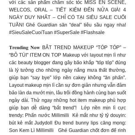
với các sản phẩm chăm sóc tóc MISS EN SCENE,
WELCOS, ORAL – TIẾT KIỆM ĐẾN NỬA GIÁ! 4
NGÀY DUY NHẤT – CHỈ CÓ TẠI SIÊU SALE CUỐI
TUẦN! Ghé Guardian săn “deal” tiêu sầu ngay nha!
#SieuSaleCuoiTuan #SuperSale #Flashsale
𝐓𝐫𝐞𝐧𝐝𝐢𝐧𝐠 𝐍𝐨𝐰 BẮT TREND MAKEUP “TÓP TÓP” –
“BỎ TÚI” ITEM ON TOP​ Makeup với layout mịn lì như
các beauty blogger đang gây bão khắp “tóp tóp” đúng
là lý tưởng cho những ngày nắng mưa thất thường,
giúp bạn “say bye” lớp nền cakey không “ăn phấn”.​
Layout makeup mịn lì cần sự đơn giản nhưng vẫn đảm
bảo làn da mướt mịn, lâu trôi đồng hành cùng bạn suốt
ngày dài. Thử ngay những hot item makeup phù hợp
giúp bạn dễ dàng “bắt trend”! ​ Lớp nền mịn lì cực
trendy: Phấn nước Millimilli ​ Kẻ mắt như tỷ tỷ douyin:
bút kẻ mắt Judydoll​ Đu trend bunny lips căng mọng:
Son Kem Lì Millimilli ​ ️ Ghé Guardian chốt đơn để rinh