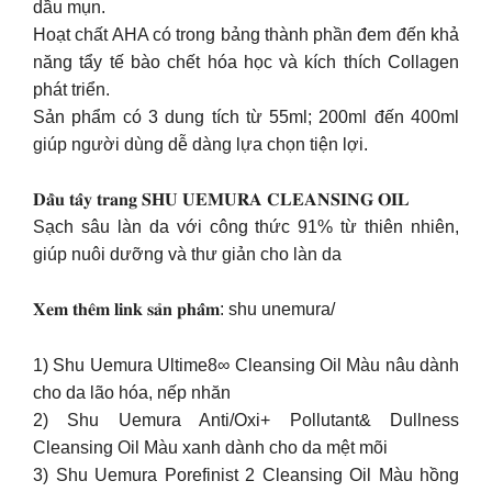
dầu mụn.
Hoạt chất AHA có trong bảng thành phần đem đến khả
năng tẩy tế bào chết hóa học và kích thích Collagen
phát triển.
Sản phẩm có 3 dung tích từ 55ml; 200ml đến 400ml
giúp người dùng dễ dàng lựa chọn tiện lợi.
𝐃𝐚̂̀𝐮 𝐭𝐚̂̉𝐲 𝐭𝐫𝐚𝐧𝐠 𝐒𝐇𝐔 𝐔𝐄𝐌𝐔𝐑𝐀 𝐂𝐋𝐄𝐀𝐍𝐒𝐈𝐍𝐆 𝐎𝐈𝐋
Sạch sâu làn da với công thức 91% từ thiên nhiên,
giúp nuôi dưỡng và thư giản cho làn da
𝐗𝐞𝐦 𝐭𝐡𝐞̂𝐦 𝐥𝐢𝐧𝐤 𝐬𝐚̉𝐧 𝐩𝐡𝐚̂̉𝐦: shu unemura/
1) Shu Uemura Ultime8∞ Cleansing Oil Màu nâu dành
cho da lão hóa, nếp nhăn
2) Shu Uemura Anti/Oxi+ Pollutant& Dullness
Cleansing Oil Màu xanh dành cho da mệt mõi
3) Shu Uemura Porefinist 2 Cleansing Oil Màu hồng