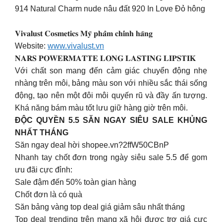
914 Natural Charm nude nâu đất 920 In Love Đỏ hông
𝐕𝐢𝐯𝐚𝐥𝐮𝐬𝐭 𝐂𝐨𝐬𝐦𝐞𝐭𝐢𝐜𝐬 𝐌𝐲̃ 𝐩𝐡𝐚̂̉𝐦 𝐜𝐡𝐢́𝐧𝐡 𝐡𝐚̃𝐧𝐠
Website:
www.vivalust.vn
𝐍𝐀𝐑𝐒 𝐏𝐎𝐖𝐄𝐑𝐌𝐀𝐓𝐓𝐄 𝐋𝐎𝐍𝐆 𝐋𝐀𝐒𝐓𝐈𝐍𝐆 𝐋𝐈𝐏𝐒𝐓𝐈𝐊
Với chất son mang đến cảm giác chuyển động nhẹ
nhàng trên môi, bảng màu son với nhiều sắc thái sống
động, tạo nên một đôi môi quyến rũ và đầy ấn tượng.
Khá năng bám màu tốt lưu giữ hàng giờ trên môi.
ĐỘC QUYỀN 5.5 SĂN NGAY SIÊU SALE KHỦNG
NHẤT THÁNG
Săn ngay deal hời shopee.vn?2ffW50CBnP
Nhanh tay chốt đơn trong ngày siêu sale 5.5 để gom
ưu đãi cực đỉnh:
Sale đậm đến 50% toàn gian hàng
Chốt đơn là có quà
Săn bảng vàng top deal giá giảm sâu nhất tháng
Top deal trending trên mạng xã hội được trợ giá cực