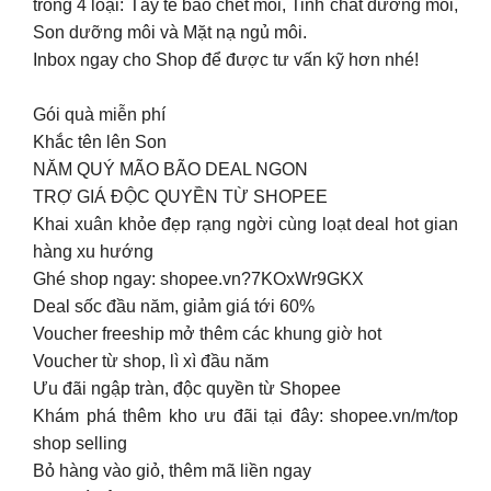
trong 4 loại: Tẩy tế bào chết môi, Tinh chất dưỡng môi,
Son dưỡng môi và Mặt nạ ngủ môi.
Inbox ngay cho Shop để được tư vấn kỹ hơn nhé!
Gói quà miễn phí
Khắc tên lên Son
NĂM QUÝ MÃO BÃO DEAL NGON
TRỢ GIÁ ĐỘC QUYỀN TỪ SHOPEE
Khai xuân khỏe đẹp rạng ngời cùng loạt deal hot gian
hàng xu hướng
Ghé shop ngay: shopee.vn?7KOxWr9GKX
Deal sốc đầu năm, giảm giá tới 60%
Voucher freeship mở thêm các khung giờ hot
Voucher từ shop, lì xì đầu năm
Ưu đãi ngập tràn, độc quyền từ Shopee
Khám phá thêm kho ưu đãi tại đây: shopee.vn/m/top
shop selling
Bỏ hàng vào giỏ, thêm mã liền ngay