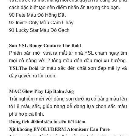
cách đặc biệt tạo nên điểm nhấn ấn tượng cho bạn.
90 Fete Màu Đỏ Hồng Đất
93 Invite Only Màu Cam Cháy
91 Lucky Star Màu Đỏ Gạch
𝐒𝐨𝐧 𝐘𝐒𝐋 𝐑𝐨𝐮𝐠𝐞 𝐂𝐨𝐮𝐭𝐮𝐫𝐞 𝐓𝐡𝐞 𝐁𝐨𝐥𝐝
Phiên bản mới vừa ra mắt từ nhà YSL chạm ngay tim
mọi cô nàng với 2 tông màu đón đầu mọi xu hướng.
𝐘𝐒𝐋𝐓𝐡𝐞 𝐁𝐨𝐥𝐝 từ màu sắc đến chất son đẹp mê ly và
đầy quyến rũ lôi cuốn.
𝐌𝐀𝐂 𝐆𝐥𝐨𝐰 𝐏𝐥𝐚𝐲 𝐋𝐢𝐩 𝐁𝐚𝐥𝐦 𝟑.𝟔𝐠
Trải nghiệm mới với dòng son dưỡng có bảng màu lên
tới 8 màu sắc, giúp nàng dễ dàng lựa chọn sắc màu
phù hợp cá tính.
𝐃𝐮𝐧𝐠 𝐭𝐢́𝐜𝐡 𝟒𝟎𝟎𝐦𝐥 𝐬𝐢𝐞̂𝐮 𝐭𝐨 𝐬𝐢𝐞̂𝐮 𝐭𝐢𝐞̂́𝐭 𝐤𝐢𝐞̣̂𝐦
𝐗𝐢̣𝐭 𝐤𝐡𝐨𝐚́𝐧𝐠 𝐄𝐕𝐎𝐋𝐔𝐃𝐄𝐑𝐌 𝐀𝐭𝐨𝐦𝐢𝐬𝐞𝐮𝐫 𝐄𝐚𝐮 𝐏𝐮𝐫𝐞