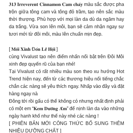
𝟑𝟏𝟑 𝐈𝐫𝐫𝐞𝐯𝐞𝐫𝐞𝐧𝐭 𝐂𝐢𝐧𝐧𝐚𝐦𝐨𝐧 𝐂𝐚𝐦 𝐜𝐡𝐚́𝐲 màu sắc được pha
trộn giữa tông cam và tông đỏ trầm, tạo nên sắc màu
thời thượng. Phù hợp với mọi làn da dù da ngăm hay
da trắng. Vừa son lên môi, bạn sẽ cảm nhận ngay sự
tươi mới từ đôi môi, màu lên chuẩn mịn đẹp.
[ 𝐌𝐨̂𝐢 𝐗𝐢𝐧𝐡 Đ𝐨́𝐧 𝐋𝐞̂̃ 𝐇𝐨̣̂𝐢 ]
cùng Vivalust tạo nên điểm nhấn nổi bật trên Đôi Môi
xinh đẹp quyến rũ của bạn nhé!
Tại Vivalust có rất nhiều màu son theo xu hướng Hot
Trend hiện nay, đến từ các thương hiệu nổi tiếng chắc
chắn các nàng sẽ yêu thích ngay. Nhấp vào đây và đặt
hàng ngay nà
Đông tới rồi gấu có thể không có nhưng nhất định phải
có một em “𝐊𝐞𝐦 𝐃𝐮̛𝐨̛̃𝐧𝐠 𝐀̂̉𝐦” để nịnh làn da vào những
ngày hanh khố như thế này nhé các nàng !
[ PHIÊN BẢN MỚI CÔNG THỨC BỔ SUNG THÊM
NHIỀU DƯỠNG CHẤT ]