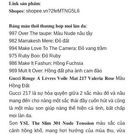
𝐋𝐢𝐧𝐤 𝐬𝐚̉𝐧 𝐩𝐡𝐚̂̉𝐦:
️𝐒𝐡𝐨𝐩𝐞𝐞: shopee.vn?2feMTNG5L6
𝐁𝐚̉𝐧𝐠 𝐦𝐚̀𝐮 𝐭𝐡𝐨̛̀𝐢 𝐭𝐡𝐮̛𝐨̛̣𝐧𝐠 𝐡𝐨̛̣𝐩 𝐦𝐨̣𝐢 𝐥𝐚̀𝐧 𝐝𝐚:
997 Over The taupe: Màu Nude nâu tây
982 Marrakesh Mere: Đỏ đất
994 Make Love To The Camera: Đỏ vang trầm
975 Ruby Boo: Đỏ Ruby
986 Make It Fashun: Hồng Fuchsia
989 Mult It Over: Hồng đất pha ánh cam đào
𝐆𝐮𝐜𝐜𝐢 𝐑𝐨𝐮𝐠𝐞 𝐀̀ 𝐋𝐞̀𝐯𝐫𝐞𝐬 𝐕𝐨𝐢𝐥𝐞 𝐌𝐚𝐭 𝟐𝟏𝟕 𝐕𝐚𝐥𝐞𝐫𝐢𝐚 𝐑𝐨𝐬𝐞 Màu
Hồng Đất
Gucci 217 là sự hòa quyện giữa 2 sắc màu đỏ và nâu
mang đến cho nàng một sắc thái đầy cuốn hút và cũng
là một màu son giúp nàng thể hiện cá tính, bất chấp
mọi làn da.
Son 𝐘𝐒𝐋 𝐓𝐡𝐞 𝐒𝐥𝐢𝐦 𝟑𝟎𝟏 𝐍𝐮𝐝𝐞 𝐓𝐞𝐧𝐬𝐬𝐢𝐨𝐧 màu sắc của
cánh hồng khô, mang hơi hướng của mùa thu, vừa