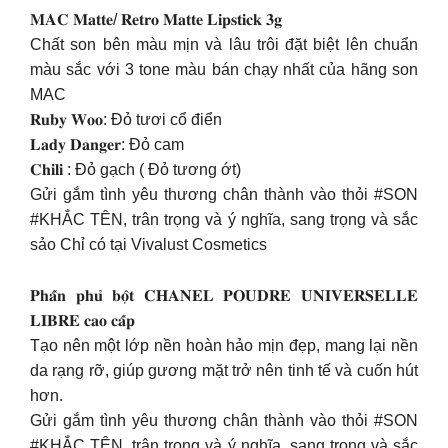
𝐌𝐀𝐂 𝐌𝐚𝐭𝐭𝐞/ 𝐑𝐞𝐭𝐫𝐨 𝐌𝐚𝐭𝐭𝐞 𝐋𝐢𝐩𝐬𝐭𝐢𝐜𝐤 𝟑𝐠
Chất son bên màu mịn và lâu trôi đặt biệt lên chuẩn
màu sắc với 3 tone màu bán chạy nhất của hãng son
MAC
𝐑𝐮𝐛𝐲 𝐖𝐨𝐨: Đỏ tươi cổ điển
𝐋𝐚𝐝𝐲 𝐃𝐚𝐧𝐠𝐞𝐫: Đỏ cam
𝐂𝐡𝐢𝐥𝐢 : Đỏ gạch ( Đỏ tương ớt)
Gửi gắm tình yêu thương chân thành vào thỏi #SON
#KHẮC TÊN, trân trọng và ý nghĩa, sang trọng và sắc
sảo Chỉ có tại Vivalust Cosmetics
𝐏𝐡𝐚̂́𝐧 𝐩𝐡𝐮̉ 𝐛𝐨̣̂𝐭 𝐂𝐇𝐀𝐍𝐄𝐋 𝐏𝐎𝐔𝐃𝐑𝐄 𝐔𝐍𝐈𝐕𝐄𝐑𝐒𝐄𝐋𝐋𝐄
𝐋𝐈𝐁𝐑𝐄 𝐜𝐚𝐨 𝐜𝐚̂́𝐩
Tạo nên một lớp nền hoàn hảo mịn đẹp, mang lại nền
da rạng rỡ, giúp gương mặt trở nên tinh tế và cuốn hút
hơn.
Gửi gắm tình yêu thương chân thành vào thỏi #SON
#KHẮC TÊN, trân trọng và ý nghĩa, sang trọng và sắc