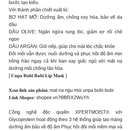
bước tạo kiểu.
Với thành phần chiết xuất từ:
BƠ HẠT MỠ: Dưỡng ẩm, chống oxy hóa, bảo vệ da
dầu
DẦU OLIVE: Ngăn ngừa rụng tóc, giảm xơ rối chẻ
ngọn
DẦU ARGAN: Giữ nếp, giúp cho mái tóc chắc khỏe
Đôi môi vẫn được nuôi dưỡng và phục hồi độ ẩm mịn
hồng hào ngay cả khi bạn say giấc ngủ với mặt nạ
dưỡng môi chống lão hóa
[ 𝐔𝐧𝐩𝐚 𝐁𝐮𝐛𝐢 𝐁𝐮𝐛𝐢 𝐋𝐢𝐩 𝐌𝐚𝐬𝐤 ]
𝐗𝐞𝐦 𝐥𝐢𝐧𝐤 𝐬𝐚̉𝐧 𝐩𝐡𝐚̂̉𝐦: mat na ngu moi unpa bubi bubi
️𝐋𝐢𝐧𝐤 𝐒𝐡𝐨𝐩𝐞𝐞: shopee.vn?6f8RX2WuYh
Công nghệ độc quyền XPERTMOIST® với
Glycoprotein hoạt động theo 3 hệ thống giúp tạo màng
dưỡng ẩm bảo vệ độ ẩm Phục hồi đôi môi mềm mại và