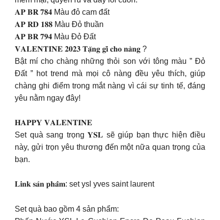
𝐀𝐏 𝐁𝐑 𝟕𝟖𝟒 Màu đỏ cam đất
𝐀𝐏 𝐑𝐃 𝟏𝟖𝟖 Màu Đỏ thuần
𝐀𝐏 𝐁𝐑 𝟕𝟗𝟒 Màu Đỏ Đất
𝐕𝐀𝐋𝐄𝐍𝐓𝐈𝐍𝐄 𝟐𝟎𝟐𝟑 𝐓𝐚̣̆𝐧𝐠 𝐠𝐢̀ 𝐜𝐡𝐨 𝐧𝐚̀𝐧𝐠 ?
Bật mí cho chàng những thỏi son với tông màu ” Đỏ
Đất ” hot trend mà mọi cô nàng đều yêu thích, giúp
chàng ghi điểm trong mắt nàng vì cái sự tinh tế, đáng
yêu nằm ngay đây!
𝐇𝐀𝐏𝐏𝐘 𝐕𝐀𝐋𝐄𝐍𝐓𝐈𝐍𝐄
Set quà sang trọng 𝐘𝐒𝐋 sẽ giúp bạn thực hiện điều
này, gửi trọn yêu thương đến một nữa quan trọng của
bạn.
𝐋𝐢𝐧𝐤 𝐬𝐚̉𝐧 𝐩𝐡𝐚̂̉𝐦: set ysl yves saint laurent
Set quà bao gồm 4 sản phẩm: