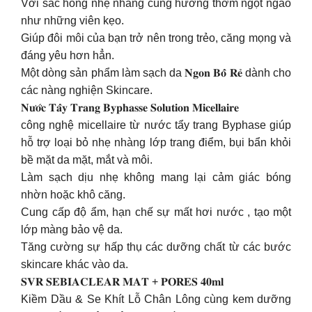
Với sắc hồng nhẹ nhàng cùng hương thơm ngọt ngào
như những viên kẹo.
Giúp đôi môi của bạn trở nên trong trẻo, căng mọng và
đáng yêu hơn hẳn.
Một dòng sản phẩm làm sạch da 𝐍𝐠𝐨𝐧 𝐁𝐨̂̉ 𝐑𝐞̉ dành cho
các nàng nghiện Skincare.
𝐍𝐮̛𝐨̛́𝐜 𝐓𝐚̂̉𝐲 𝐓𝐫𝐚𝐧𝐠 𝐁𝐲𝐩𝐡𝐚𝐬𝐬𝐞 𝐒𝐨𝐥𝐮𝐭𝐢𝐨𝐧 𝐌𝐢𝐜𝐞𝐥𝐥𝐚𝐢𝐫𝐞
công nghệ micellaire từ nước tẩy trang Byphase giúp
hỗ trợ loại bỏ nhẹ nhàng lớp trang điểm, bụi bẩn khỏi
bề mặt da mặt, mắt và môi.
Làm sạch dịu nhẹ không mang lại cảm giác bóng
nhờn hoặc khô căng.
Cung cấp độ ẩm, hạn chế sự mất hơi nước , tạo một
lớp màng bảo vệ da.
Tăng cường sự hấp thụ các dưỡng chất từ các bước
skincare khác vào da.
𝐒𝐕𝐑 𝐒𝐄𝐁𝐈𝐀𝐂𝐋𝐄𝐀𝐑 𝐌𝐀𝐓 + 𝐏𝐎𝐑𝐄𝐒 𝟒𝟎𝐦𝐥
Kiềm Dầu & Se Khít Lỗ Chân Lông cùng kem dưỡng