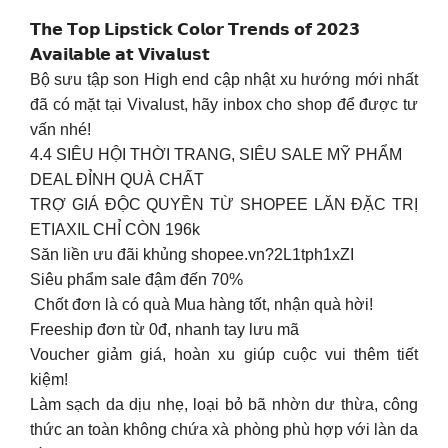
𝗧𝗵𝗲 𝗧𝗼𝗽 𝗟𝗶𝗽𝘀𝘁𝗶𝗰𝗸 𝗖𝗼𝗹𝗼𝗿 𝗧𝗿𝗲𝗻𝗱𝘀 𝗼𝗳 𝟮𝟬𝟮𝟯
𝗔𝘃𝗮𝗶𝗹𝗮𝗯𝗹𝗲 𝗮𝘁 𝗩𝗶𝘃𝗮𝗹𝘂𝘀𝘁
Bộ sưu tập son High end cập nhật xu hướng mới nhất
đã có mặt tại Vivalust, hãy inbox cho shop để được tư
vấn nhé!
4.4 SIÊU HỘI THỜI TRANG, SIÊU SALE MỸ PHẨM
DEAL ĐỈNH QUÀ CHẤT
TRỢ GIÁ ĐỘC QUYỀN TỪ SHOPEE LĂN ĐẶC TRỊ
ETIAXIL CHỈ CÒN 196k
Săn liền ưu đãi khủng shopee.vn?2L1tph1xZI
Siêu phẩm sale đậm đến 70%
️ Chốt đơn là có quà Mua hàng tốt, nhận quà hời!
Freeship đơn từ 0đ, nhanh tay lưu mã
Voucher giảm giá, hoàn xu giúp cuộc vui thêm tiết
kiệm!
Làm sạch da dịu nhẹ, loại bỏ bã nhờn dư thừa, công
thức an toàn không chứa xà phòng phù hợp với làn da