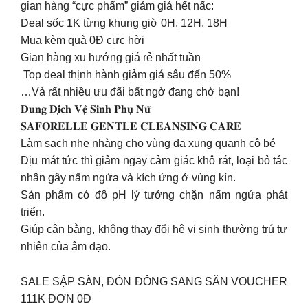
gian hàng “cực phẩm” giảm giá hết nấc:
Deal sốc 1K từng khung giờ 0H, 12H, 18H
Mua kèm quà 0Đ cực hời
Gian hàng xu hướng giá rẻ nhất tuần
️ Top deal thịnh hành giảm giá sâu đến 50%
…Và rất nhiều ưu đãi bất ngờ đang chờ bạn!
𝐃𝐮𝐧𝐠 𝐃𝐢̣𝐜𝐡 𝐕𝐞̣̂ 𝐒𝐢𝐧𝐡 𝐏𝐡𝐮̣ 𝐍𝐮̛̃
𝐒𝐀𝐅𝐎𝐑𝐄𝐋𝐋𝐄 𝐆𝐄𝐍𝐓𝐋𝐄 𝐂𝐋𝐄𝐀𝐍𝐒𝐈𝐍𝐆 𝐂𝐀𝐑𝐄
Làm sạch nhẹ nhàng cho vùng da xung quanh cô bé
Dịu mát tức thì giảm ngay cảm giác khô rát, loại bỏ tác
nhân gây nấm ngứa và kích ứng ở vùng kín.
Sản phẩm có đô pH lý tưởng chặn nấm ngứa phát
triển.
Giúp cân bằng, không thay đổi hệ vi sinh thường trú tự
nhiên của âm đạo.
SALE SẬP SÀN, ĐÓN ĐÔNG SANG SĂN VOUCHER
111K ĐƠN 0Đ