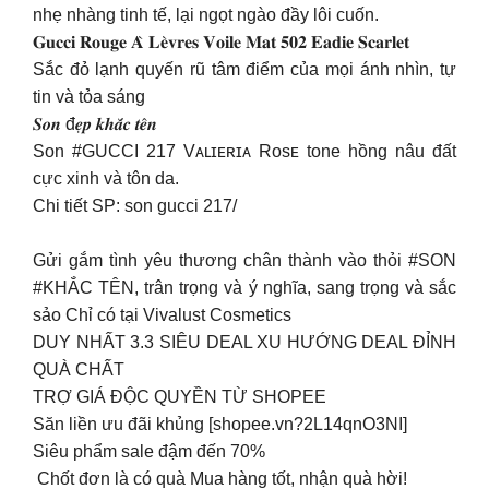
nhẹ nhàng tinh tế, lại ngọt ngào đầy lôi cuốn.
𝐆𝐮𝐜𝐜𝐢 𝐑𝐨𝐮𝐠𝐞 𝐀̀ 𝐋𝐞̀𝐯𝐫𝐞𝐬 𝐕𝐨𝐢𝐥𝐞 𝐌𝐚𝐭 𝟓𝟎𝟐 𝐄𝐚𝐝𝐢𝐞 𝐒𝐜𝐚𝐫𝐥𝐞𝐭
Sắc đỏ lạnh quyến rũ tâm điểm của mọi ánh nhìn, tự
tin và tỏa sáng
𝑺𝒐𝒏 đ𝒆̣𝒑 𝒌𝒉𝒂̆́𝒄 𝒕𝒆̂𝒏
Son #GUCCI 217 Vᴀʟɪᴇʀɪᴀ Rᴏsᴇ tone hồng nâu đất
cực xinh và tôn da.
Chi tiết SP: son gucci 217/
Gửi gắm tình yêu thương chân thành vào thỏi #SON
#KHẮC TÊN, trân trọng và ý nghĩa, sang trọng và sắc
sảo Chỉ có tại Vivalust Cosmetics
DUY NHẤT 3.3 SIÊU DEAL XU HƯỚNG DEAL ĐỈNH
QUÀ CHẤT
TRỢ GIÁ ĐỘC QUYỀN TỪ SHOPEE
Săn liền ưu đãi khủng [shopee.vn?2L14qnO3NI]
Siêu phẩm sale đậm đến 70%
️ Chốt đơn là có quà Mua hàng tốt, nhận quà hời!