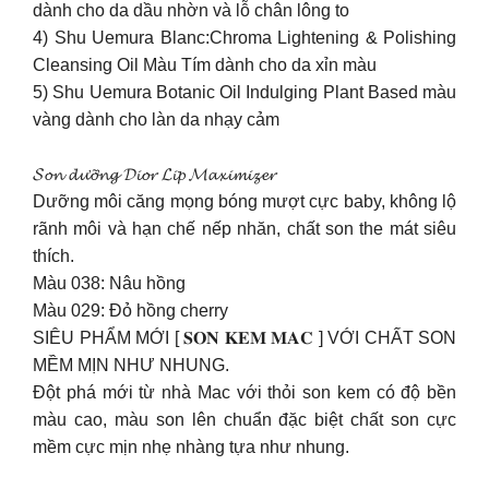
dành cho da dầu nhờn và lỗ chân lông to
4) Shu Uemura Blanc:Chroma Lightening & Polishing
Cleansing Oil Màu Tím dành cho da xỉn màu
5) Shu Uemura Botanic Oil Indulging Plant Based màu
vàng dành cho làn da nhạy cảm
𝓢𝓸𝓷 𝓭𝓾̛𝓸̛̃𝓷𝓰 𝓓𝓲𝓸𝓻 𝓛𝓲𝓹 𝓜𝓪𝔁𝓲𝓶𝓲𝔃𝓮𝓻
Dưỡng môi căng mọng bóng mượt cực baby, không lộ
rãnh môi và hạn chế nếp nhăn, chất son the mát siêu
thích.
Màu 038: Nâu hồng
Màu 029: Đỏ hồng cherry
SIÊU PHẨM MỚI [ 𝐒𝐎𝐍 𝐊𝐄𝐌 𝐌𝐀𝐂 ] VỚI CHẤT SON
MỀM MỊN NHƯ NHUNG.
Đột phá mới từ nhà Mac với thỏi son kem có độ bền
màu cao, màu son lên chuẩn đặc biệt chất son cực
mềm cực mịn nhẹ nhàng tựa như nhung.