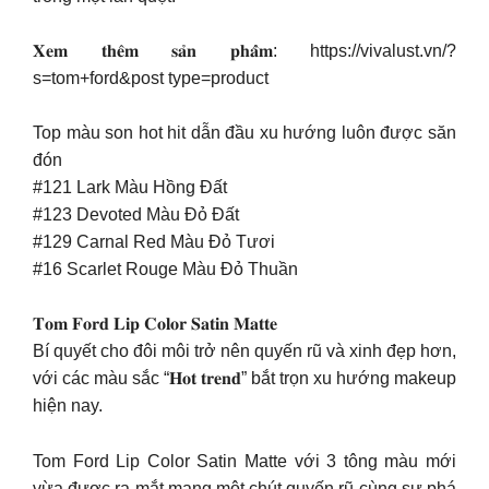
️𝐗𝐞𝐦 𝐭𝐡𝐞̂𝐦 𝐬𝐚̉𝐧 𝐩𝐡𝐚̂̉𝐦: https://vivalust.vn/?
s=tom+ford&post type=product
Top màu son hot hit dẫn đầu xu hướng luôn được săn
đón
#121 Lark Màu Hồng Đất
#123 Devoted Màu Đỏ Đất
#129 Carnal Red Màu Đỏ Tươi
#16 Scarlet Rouge Màu Đỏ Thuần
𝐓𝐨𝐦 𝐅𝐨𝐫𝐝 𝐋𝐢𝐩 𝐂𝐨𝐥𝐨𝐫 𝐒𝐚𝐭𝐢𝐧 𝐌𝐚𝐭𝐭𝐞
Bí quyết cho đôi môi trở nên quyến rũ và xinh đẹp hơn,
với các màu sắc “𝐇𝐨𝐭 𝐭𝐫𝐞𝐧𝐝” bắt trọn xu hướng makeup
hiện nay.
Tom Ford Lip Color Satin Matte với 3 tông màu mới
vừa được ra mắt mang một chút quyến rũ cùng sự phá