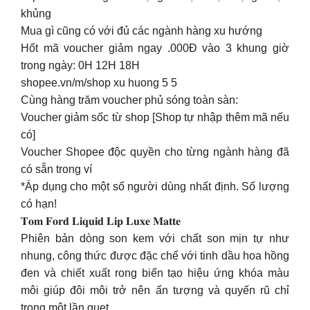
khủng
Mua gì cũng có với đủ các ngành hàng xu hướng
Hốt mã voucher giảm ngay .000Đ vào 3 khung giờ
trong ngày: 0H 12H 18H
shopee.vn/m/shop xu huong 5 5
Cùng hàng trăm voucher phủ sóng toàn sàn:
Voucher giảm sốc từ shop [Shop tự nhập thêm mã nếu
có]
Voucher Shopee độc quyền cho từng ngành hàng đã
có sẵn trong ví
*Áp dụng cho một số người dùng nhất định. Số lượng
có hạn!
𝐓𝐨𝐦 𝐅𝐨𝐫𝐝 𝐋𝐢𝐪𝐮𝐢𝐝 𝐋𝐢𝐩 𝐋𝐮𝐱𝐞 𝐌𝐚𝐭𝐭𝐞
Phiên bản dòng son kem với chất son mịn tự như
nhung, công thức được đặc chế với tinh dầu hoa hồng
đen và chiết xuất rong biển tạo hiệu ứng khóa màu
môi giúp đôi môi trở nên ấn tượng và quyến rũ chỉ
trong một lần quẹt.