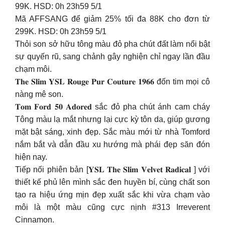
99K. HSD: 0h 23h59 5/1
Mã AFFSANG để giảm 25% tối đa 88K cho đơn từ
299K. HSD: 0h 23h59 5/1
Thỏi son sở hữu tông màu đỏ pha chút đất làm nổi bật
sự quyến rũ, sang chảnh gây nghiện chỉ ngay lần đầu
chạm môi.
𝐓𝐡𝐞 𝐒𝐥𝐢𝐦 𝐘𝐒𝐋 𝐑𝐨𝐮𝐠𝐞 𝐏𝐮𝐫 𝐂𝐨𝐮𝐭𝐮𝐫𝐞 𝟏𝟗𝟔𝟔 đốn tim mọi cô
nàng mê son.
𝐓𝐨𝐦 𝐅𝐨𝐫𝐝 𝟓𝟎 𝐀𝐝𝐨𝐫𝐞𝐝 sắc đỏ pha chút ánh cam cháy
Tông màu lạ mắt nhưng lại cực kỳ tôn da, giúp gương
mặt bật sáng, xinh đẹp. Sắc màu mới từ nhà Tomford
nắm bắt và dẫn đầu xu hướng mà phái đẹp săn đón
hiện nay.
Tiếp nối phiên bản [𝐘𝐒𝐋 𝐓𝐡𝐞 𝐒𝐥𝐢𝐦 𝐕𝐞𝐥𝐯𝐞𝐭 𝐑𝐚𝐝𝐢𝐜𝐚𝐥 ] với
thiết kế phủ lên mình sắc đen huyền bí, cùng chất son
tạo ra hiệu ứng mịn đẹp xuất sắc khi vừa chạm vào
môi là một màu cũng cực nịnh #313 Irreverent
Cinnamon.