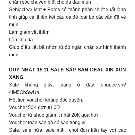
chăm sóc chuyên biệt cho da dầu mụn
Sebiaclear Mat + Pores có thành phần chiết xuất lành
tính giúp cải thiện kết cấu da để loại bỏ các vấn đề về
mụn.
Làm giảm vết thâm
Làm dịu da
Giúp điều tiết bã nhờn từ đó ngăn chặn sự hình thành
mụn.
DUY NHẤT 15.11 SALE SẬP SÀN DEAL XỊN XỐN
XANG
Sale khủng giữa tháng ở đây: shopee.vn?
4fM5ObSwUa
Hốt liền voucher khủng độc quyền:
Voucher 50K đơn từ 0Đ
Voucher từ shop giảm ít nhất 20K quá hời
Voucher toàn sàn đã có sẵn trong ví
Sale, sale nữa, sale mãi ️ chốt đơn liền tay với các