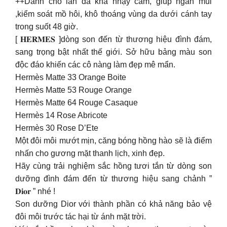
++Dành cho làn da khá nhạy cảm, giúp ngăn mùi
,kiểm soát mồ hôi, khô thoáng vùng da dưới cánh tay
trong suốt 48 giờ.
[ 𝐇𝐄𝐑𝐌𝐄𝐒 ]dòng son đến từ thương hiệu đình đám,
sang trọng bật nhất thế giới. Sở hữu bảng màu son
độc đáo khiến các cô nàng làm đẹp mê mẩn.
Hermès Matte 33 Orange Boite
Hermès Matte 53 Rouge Orange
Hermès Matte 64 Rouge Casaque
Hermès 14 Rose Abricote
Hermès 30 Rose D’Ete
Một đôi môi mướt mịn, căng bóng hồng hào sẽ là điểm
nhấn cho gương mặt thanh lịch, xinh đẹp.
Hãy cùng trải nghiệm sắc hồng tươi tắn từ dòng son
dưỡng đình đám đến từ thương hiệu sang chảnh ”
𝐃𝐢𝐨𝐫 ” nhé !
Son dưỡng Dior với thành phần có khả năng bảo vệ
đôi môi trước tác hại từ ánh mặt trời.