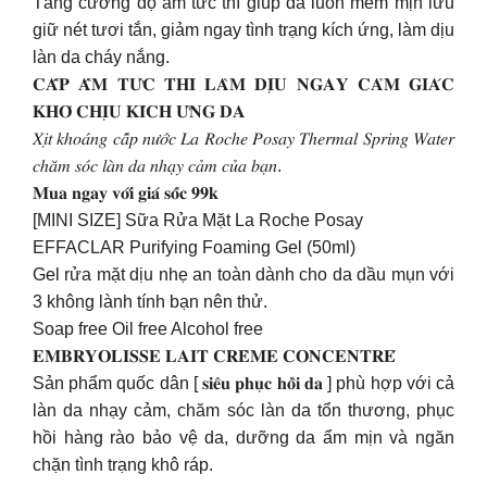
Tăng cường độ ẩm tức thì giúp da luôn mềm mịn lưu
giữ nét tươi tắn, giảm ngay tình trạng kích ứng, làm dịu
làn da cháy nắng.
𝐂𝐀̂́𝐏 𝐀̂̉𝐌 𝐓𝐔̛́𝐂 𝐓𝐇𝐈̀ 𝐋𝐀̀𝐌 𝐃𝐈̣𝐔 𝐍𝐆𝐀𝐘 𝐂𝐀̉𝐌 𝐆𝐈𝐀́𝐂
𝐊𝐇𝐎́ 𝐂𝐇𝐈̣𝐔 𝐊𝐈́𝐂𝐇 𝐔̛́𝐍𝐆 𝐃𝐀
𝑋𝑖̣𝑡 𝑘ℎ𝑜𝑎́𝑛𝑔 𝑐𝑎̂́𝑝 𝑛𝑢̛𝑜̛́𝑐 𝐿𝑎 𝑅𝑜𝑐ℎ𝑒 𝑃𝑜𝑠𝑎𝑦 𝑇ℎ𝑒𝑟𝑚𝑎𝑙 𝑆𝑝𝑟𝑖𝑛𝑔 𝑊𝑎𝑡𝑒𝑟
𝑐ℎ𝑎̆𝑚 𝑠𝑜́𝑐 𝑙𝑎̀𝑛 𝑑𝑎 𝑛ℎ𝑎̣𝑦 𝑐𝑎̉𝑚 𝑐𝑢̉𝑎 𝑏𝑎̣𝑛.
𝐌𝐮𝐚 𝐧𝐠𝐚𝐲 𝐯𝐨̛́𝐢 𝐠𝐢𝐚́ 𝐬𝐨̂́𝐜 𝟗𝟗𝐤
[MINI SIZE] Sữa Rửa Mặt La Roche Posay
EFFACLAR Purifying Foaming Gel (50ml)
Gel rửa mặt dịu nhẹ an toàn dành cho da dầu mụn với
3 không lành tính bạn nên thử.
Soap free Oil free Alcohol free
𝐄𝐌𝐁𝐑𝐘𝐎𝐋𝐈𝐒𝐒𝐄 𝐋𝐀𝐈𝐓 𝐂𝐑𝐄̀𝐌𝐄 𝐂𝐎𝐍𝐂𝐄𝐍𝐓𝐑𝐄́
Sản phẩm quốc dân [ 𝐬𝐢𝐞̂𝐮 𝐩𝐡𝐮̣𝐜 𝐡𝐨̂̀𝐢 𝐝𝐚 ] phù hợp với cả
làn da nhạy cảm, chăm sóc làn da tổn thương, phục
hồi hàng rào bảo vệ da, dưỡng da ẩm mịn và ngăn
chặn tình trạng khô ráp.