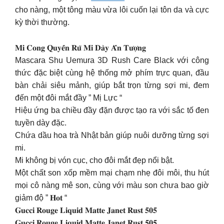
cho nàng, một tông màu vừa lôi cuốn lại tôn da và cực
kỳ thời thường.
𝐌𝐢 𝐂𝐨𝐧𝐠 𝐐𝐮𝐲𝐞̂́𝐧 𝐑𝐮̃ 𝐌𝐢 𝐃𝐚̀𝐲 𝐀̂́𝐧 𝐓𝐮̛𝐨̛̣𝐧𝐠
Mascara Shu Uemura 3D Rush Care Black với công
thức đặc biệt cùng hệ thống mở phím trực quan, đầu
bàn chải siêu mảnh, giúp bắt trọn từng sợi mi, đem
đến một đôi mắt đầy ” Mị Lực “
Hiệu ứng ba chiều đầy đặn được tạo ra với sắc tố đen
tuyền dày đặc.
Chứa dầu hoa trà Nhật bản giúp nuôi dưỡng từng sợi
mi.
Mi không bị vón cục, cho đôi mắt đẹp nổi bật.
Một chất son xốp mềm mại chạm nhẹ đôi môi, thu hút
mọi cô nàng mê son, cùng với màu son chưa bao giờ
giảm độ ” 𝐇𝐨𝐭 “
𝐆𝐮𝐜𝐜𝐢 𝐑𝐨𝐮𝐠𝐞 𝐋𝐢𝐪𝐮𝐢𝐝 𝐌𝐚𝐭𝐭𝐞 𝐉𝐚𝐧𝐞𝐭 𝐑𝐮𝐬𝐭 𝟓𝟎𝟓
𝐆𝐮𝐜𝐜𝐢 𝐑𝐨𝐮𝐠𝐞 𝐋𝐢𝐪𝐮𝐢𝐝 𝐌𝐚𝐭𝐭𝐞 𝐉𝐚𝐧𝐞𝐭 𝐑𝐮𝐬𝐭 𝟓𝟎𝟓