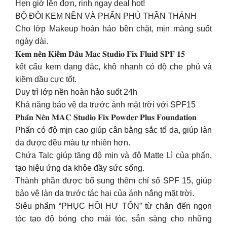
Hẹn giờ lên đơn, rinh ngay deal hot!
BỘ ĐÔI KEM NỀN VÀ PHẤN PHỦ THẦN THÁNH
Cho lớp Makeup hoàn hảo bền chặt, mịn màng suốt
ngày dài.
𝐊𝐞𝐦 𝐧𝐞̂̀𝐧 𝐊𝐢𝐞̂̀𝐦 𝐃𝐚̂̀𝐮 𝐌𝐚𝐜 𝐒𝐭𝐮𝐝𝐢𝐨 𝐅𝐢𝐱 𝐅𝐥𝐮𝐢𝐝 𝐒𝐏𝐅 𝟏𝟓
kết cấu kem dạng đặc, khô nhanh có độ che phủ và
kiềm dầu cực tốt.
Duy trì lớp nền hoàn hảo suốt 24h
Khả năng bảo vệ da trước ánh mặt trời với SPF15
𝐏𝐡𝐚̂́𝐧 𝐍𝐞̂̀𝐧 𝐌𝐀𝐂 𝐒𝐭𝐮𝐝𝐢𝐨 𝐅𝐢𝐱 𝐏𝐨𝐰𝐝𝐞𝐫 𝐏𝐥𝐮𝐬 𝐅𝐨𝐮𝐧𝐝𝐚𝐭𝐢𝐨𝐧
Phấn có độ mịn cao giúp cân bằng sắc tố da, giúp làn
da được đều màu tự nhiên hơn.
Chứa Talc giúp tăng độ mịn và độ Matte Lì của phấn,
tạo hiệu ứng da khỏe đầy sức sống.
Thành phần được bổ sung thêm chỉ số SPF 15, giúp
bảo vệ làn da trước tác hại của ánh nắng mặt trời.
Siêu phẩm “PHỤC HỒI HƯ TỔN” từ chân đến ngọn
tóc tạo độ bóng cho mái tóc, sẵn sàng cho những