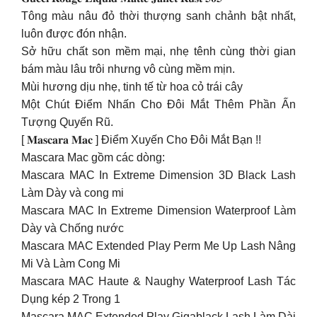
Tông màu nâu đỏ thời thượng sanh chảnh bật nhất,
luôn được đón nhận.
Sở hữu chất son mềm mại, nhẹ tênh cùng thời gian
bám màu lâu trôi nhưng vô cùng mềm mịn.
Mùi hương dịu nhẹ, tinh tế từ hoa cỏ trái cây
Một Chút Điểm Nhấn Cho Đôi Mắt Thêm Phần Ấn
Tượng Quyến Rũ.
[ 𝐌𝐚𝐬𝐜𝐚𝐫𝐚 𝐌𝐚𝐜 ] Điểm Xuyến Cho Đôi Mắt Bạn !!
Mascara Mac gồm các dòng:
Mascara MAC In Extreme Dimension 3D Black Lash
Làm Dày và cong mi
Mascara MAC In Extreme Dimension Waterproof Làm
Dày và Chống nước
Mascara MAC Extended Play Perm Me Up Lash Nâng
Mi Và Làm Cong Mi
Mascara MAC Haute & Naughy Waterproof Lash Tác
Dụng kép 2 Trong 1
Mascara MAC Extended Play Gigablack Lash Làm Dài