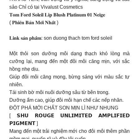
sảo Chỉ có tại Vivalust Cosmetics
𝐓𝐨𝐦 𝐅𝐨𝐫𝐝 𝐒𝐨𝐥𝐞𝐢𝐥 𝐋𝐢𝐩 𝐁𝐥𝐮𝐬𝐡 𝐏𝐥𝐚𝐭𝐢𝐧𝐮𝐦 𝟎𝟏 𝐍𝐞𝐢𝐠𝐞
( 𝐏𝐡𝐢𝐞̂𝐧 𝐁𝐚̉𝐧 𝐌𝐨̛́𝐢 𝐍𝐡𝐚̂́𝐭 )
𝐋𝐢𝐧𝐤 𝐬𝐚̉𝐧 𝐩𝐡𝐚̂̉𝐦: son duong thach tom ford soleil
Một thỏi son dưỡng môi dạng thạch khó lòng mà
cưỡng lại, mang đến một đôi môi căng mịn, với sắc
hồng nhẹ dịu.
Giúp đôi môi căng mọng, bừng sáng với màu sắc tự
nhiên.
Tái sinh bờ môi nuôi dưỡng sâu từ bên trong.
Dưỡng ẩm cao, giúp đôi môi hạn chế các nếp nhăn.
ĐỘT PHÁ MỚI CHẤT SON MỊN LÌ NHƯ NHUNG
[ 𝗦𝗛𝗨 𝗥𝗢𝗨𝗚𝗘 𝗨𝗡𝗟𝗜𝗠𝗜𝗧𝗘𝗗 𝗔𝗠𝗣𝗟𝗜𝗙𝗜𝗘𝗗
𝗣𝗜𝗚𝗠𝗘𝗡𝗧 ]
Mang đến một trải nghiệm mới cho đôi môi thêm phần
mềm mại, quyến rũ và đầy lôi cuốn.