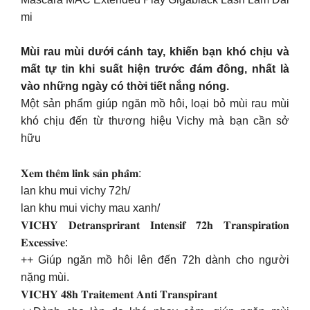
mi
Mùi rau mùi dưới cánh tay, khiến bạn khó chịu và
mất tự tin khi suất hiện trước đám đông, nhất là
vào những ngày có thời tiết nắng nóng.
Một sản phẩm giúp ngăn mồ hôi, loại bỏ mùi rau mùi
khó chịu đến từ thương hiệu Vichy mà bạn cần sở
hữu
𝐗𝐞𝐦 𝐭𝐡𝐞̂𝐦 𝐥𝐢𝐧𝐤 𝐬𝐚̉𝐧 𝐩𝐡𝐚̂̉𝐦:
lan khu mui vichy 72h/
lan khu mui vichy mau xanh/
️𝐕𝐈𝐂𝐇𝐘 𝐃𝐞𝐭𝐫𝐚𝐧𝐬𝐩𝐫𝐢𝐫𝐚𝐧𝐭 𝐈𝐧𝐭𝐞𝐧𝐬𝐢𝐟 𝟕𝟐𝐡 𝐓𝐫𝐚𝐧𝐬𝐩𝐢𝐫𝐚𝐭𝐢𝐨𝐧
𝐄𝐱𝐜𝐞𝐬𝐬𝐢𝐯𝐞:
++ Giúp ngăn mồ hôi lên đến 72h dành cho người
nặng mùi.
𝐕𝐈𝐂𝐇𝐘 𝟒𝟖𝐡 𝐓𝐫𝐚𝐢𝐭𝐞𝐦𝐞𝐧𝐭 𝐀𝐧𝐭𝐢 𝐓𝐫𝐚𝐧𝐬𝐩𝐢𝐫𝐚𝐧𝐭