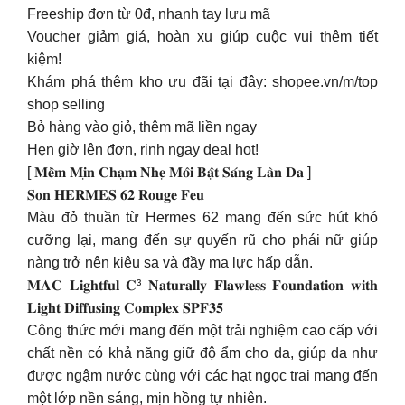
Freeship đơn từ 0đ, nhanh tay lưu mã
Voucher giảm giá, hoàn xu giúp cuộc vui thêm tiết
kiệm!
Khám phá thêm kho ưu đãi tại đây: shopee.vn/m/top
shop selling
Bỏ hàng vào giỏ, thêm mã liền ngay
Hẹn giờ lên đơn, rinh ngay deal hot!
[ 𝐌𝐞̂̀𝐦 𝐌𝐢̣𝐧 𝐂𝐡𝐚̣𝐦 𝐍𝐡𝐞̣ 𝐌𝐨̂𝐢 𝐁𝐚̣̂𝐭 𝐒𝐚́𝐧𝐠 𝐋𝐚̀𝐧 𝐃𝐚 ]
𝐒𝐨𝐧 𝐇𝐄𝐑𝐌𝐄𝐒 𝟔𝟐 𝐑𝐨𝐮𝐠𝐞 𝐅𝐞𝐮
Màu đỏ thuần từ Hermes 62 mang đến sức hút khó
cưỡng lại, mang đến sự quyến rũ cho phái nữ giúp
nàng trở nên kiêu sa và đầy ma lực hấp dẫn.
𝐌𝐀𝐂 𝐋𝐢𝐠𝐡𝐭𝐟𝐮𝐥 𝐂³ 𝐍𝐚𝐭𝐮𝐫𝐚𝐥𝐥𝐲 𝐅𝐥𝐚𝐰𝐥𝐞𝐬𝐬 𝐅𝐨𝐮𝐧𝐝𝐚𝐭𝐢𝐨𝐧 𝐰𝐢𝐭𝐡
𝐋𝐢𝐠𝐡𝐭 𝐃𝐢𝐟𝐟𝐮𝐬𝐢𝐧𝐠 𝐂𝐨𝐦𝐩𝐥𝐞𝐱 𝐒𝐏𝐅𝟑𝟓
Công thức mới mang đến một trải nghiệm cao cấp với
chất nền có khả năng giữ độ ẩm cho da, giúp da như
được ngậm nước cùng với các hạt ngọc trai mang đến
một lớp nền sáng, mịn hồng tự nhiên.