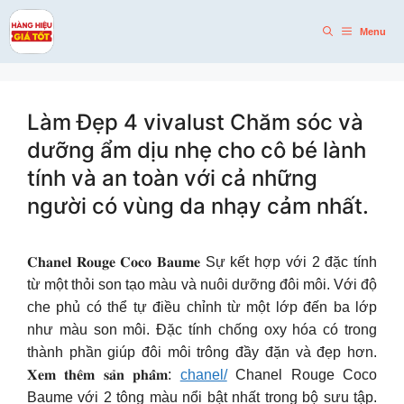
Skip
to
Menu
content
Làm Đẹp 4 vivalust Chăm sóc và
dưỡng ẩm dịu nhẹ cho cô bé lành
tính và an toàn với cả những
người có vùng da nhạy cảm nhất.
𝐂𝐡𝐚𝐧𝐞𝐥 𝐑𝐨𝐮𝐠𝐞 𝐂𝐨𝐜𝐨 𝐁𝐚𝐮𝐦𝐞 Sự kết hợp với 2 đặc tính
từ một thỏi son tạo màu và nuôi dưỡng đôi môi. Với độ
che phủ có thể tự điều chỉnh từ một lớp đến ba lớp
như màu son môi. Đặc tính chống oxy hóa có trong
thành phần giúp đôi môi trông đầy đặn và đẹp hơn.
𝐗𝐞𝐦 𝐭𝐡𝐞̂𝐦 𝐬𝐚̉𝐧 𝐩𝐡𝐚̂̉𝐦:
chanel/
Chanel Rouge Coco
Baume với 2 tông màu nổi bật nhất trong bộ sưu tập.