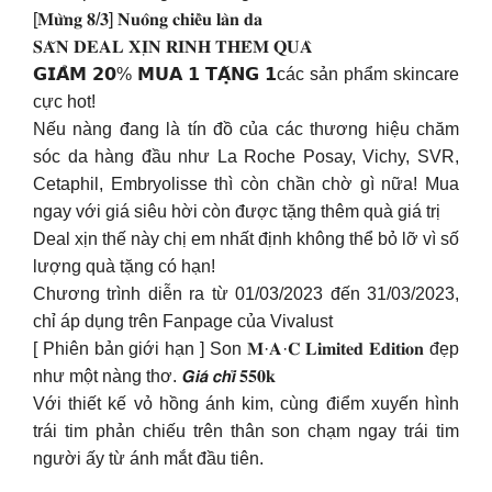
[𝐌𝐮̛̀𝐧𝐠 𝟖/𝟑] 𝐍𝐮𝐨̂𝐧𝐠 𝐜𝐡𝐢𝐞̂̀𝐮 𝐥𝐚̀𝐧 𝐝𝐚
𝐒𝐀̆𝐍 𝐃𝐄𝐀𝐋 𝐗𝐈̣𝐍 𝐑𝐈𝐍𝐇 𝐓𝐇𝐄̂𝐌 𝐐𝐔𝐀̀
𝗚𝗜𝗔̉𝗠 𝟮𝟬% 𝗠𝗨𝗔 𝟭 𝗧𝗔̣̆𝗡𝗚 𝟭các sản phẩm skincare
cực hot!
Nếu nàng đang là tín đồ của các thương hiệu chăm
sóc da hàng đầu như La Roche Posay, Vichy, SVR,
Cetaphil, Embryolisse thì còn chần chờ gì nữa! Mua
ngay với giá siêu hời còn được tặng thêm quà giá trị
Deal xịn thế này chị em nhất định không thể bỏ lỡ vì số
lượng quà tặng có hạn!
Chương trình diễn ra từ 01/03/2023 đến 31/03/2023,
chỉ áp dụng trên Fanpage của Vivalust
[ Phiên bản giới hạn ] Son 𝐌·𝐀·𝐂 𝐋𝐢𝐦𝐢𝐭𝐞𝐝 𝐄𝐝𝐢𝐭𝐢𝐨𝐧 đẹp
như một nàng thơ. 𝙂𝙞𝙖́ 𝙘𝙝𝙞̉ 𝟓𝟓𝟎𝐤
Với thiết kế vỏ hồng ánh kim, cùng điểm xuyến hình
trái tim phản chiếu trên thân son chạm ngay trái tim
người ấy từ ánh mắt đầu tiên.