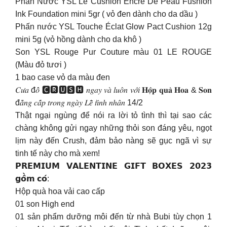
Phấn Nước YSL Le Cushion Encre De Peau Fushion
Ink Foundation mini 5gr ( vỏ đen dành cho da dầu )
Phấn nước YSL Touche Éclat Glow Pact Cushion 12g
mini 5g (vỏ hồng dành cho da khô )
Son YSL Rouge Pur Couture màu 01 LE ROUGE
(Màu đỏ tươi )
1 bao case vỏ da màu đen
𝐶𝑢̛𝑎 đ𝑜̂̉ 🅲🆁🆄🆂🅷 𝑛𝑔𝑎𝑦 𝑣𝑎̀ 𝑙𝑢𝑜̂𝑛 𝑣𝑜̛́𝑖 𝐇𝐨̣̂𝐩 𝐪𝐮𝐚̀ 𝐇𝐨𝐚 & 𝐒𝐨𝐧
đ𝑎̆̉𝑛𝑔 𝑐𝑎̂́𝑝 𝑡𝑟𝑜𝑛𝑔 𝑛𝑔𝑎̀𝑦 𝐿𝑒̂̃ 𝑡𝑖̀𝑛ℎ 𝑛ℎ𝑎̂𝑛 14/2
Thật ngại ngùng để nói ra lời tỏ tình thì tại sao các
chàng không gửi ngay những thỏi son đáng yêu, ngọt
lịm này đến Crush, đảm bảo nàng sẽ gục ngã vì sự
tinh tế này cho mà xem!
𝗣𝗥𝗘𝗠𝗜𝗨𝗠 𝗩𝗔𝗟𝗘𝗡𝗧𝗜𝗡𝗘 𝗚𝗜𝗙𝗧 𝗕𝗢𝗫𝗘𝗦 𝟮𝟬𝟮𝟯
𝗴𝗼̂̀𝗺 𝗰𝗼́:
Hộp quà hoa vải cao cấp
01 son High end
01 sản phẩm dưỡng môi đến từ nhà Bubi tùy chọn 1