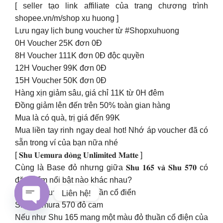
[ seller tạo link affiliate của trang chương trình
shopee.vn/m/shop xu huong ]
Lưu ngay lịch bung voucher từ #Shopxuhuong
0H Voucher 25K đơn 0Đ
8H Voucher 111K đơn 0Đ độc quyền
12H Voucher 99K đơn 0Đ
15H Voucher 50K đơn 0Đ
Hàng xịn giảm sâu, giá chỉ 11K từ 0H đêm
Đồng giảm lên đến trên 50% toàn gian hàng
Mua là có quà, trị giá đến 99K
Mua liền tay rinh ngay deal hot! Nhớ áp voucher đã có
sẵn trong ví của bạn nữa nhé
[ 𝐒𝐡𝐮 𝐔𝐞𝐦𝐮𝐫𝐚 𝐝𝐨̀𝐧𝐠 𝐔𝐧𝐥𝐢𝐦𝐢𝐭𝐞𝐝 𝐌𝐚𝐭𝐭𝐞 ]
Cùng là Base đỏ nhưng giữa 𝐒𝐡𝐮 𝟏𝟔𝟓 𝐯𝐚̀ 𝐒𝐡𝐮 𝟓𝟕𝟎 có
đặc điểm nổi bật nào khác nhau?
Shu Uemura 165 đỏ thuần cổ điển
Liên hệ!
Shu Uemura 570 đỏ cam
Open
Nếu như Shu 165 mang một màu đỏ thuần cổ điện của