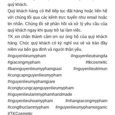
quý khách.
Quý khách hàng có thể tiếp tục đặt hàng hoặc liên hệ
với chúng tôi qua các kênh trực tuyến như email hoặc
tin nhắn. Chúng tôi sẽ phản hồi và xử lý yêu cầu của
quý khách ngay khi quay trở lại làm việc.
TK xin chân thành cảm ơn sự ủng hộ của quý khách
hàng. Chúc quý khách có kỳ nghỉ vui vẻ và tràn đầy
niềm vui bên gia đình và người thân yêu.
#nguyenlieumypham #nguyenlieutrangda
#giacongmypham #tkcosmetic
#bannguyenlieumyphamgiasi #nguyenlieutrimun
#cungcapnguyenlieumypham
#nguyenlieumyphamgiare
#congtycungcapnguyenlieumypham
#nguyenlieulammyphamhandmade
#nguyenlieuhoamypham #nhangiacongmypham
#congthuclammypham #nguyenlieumyphamorganic
#TKCosmetic