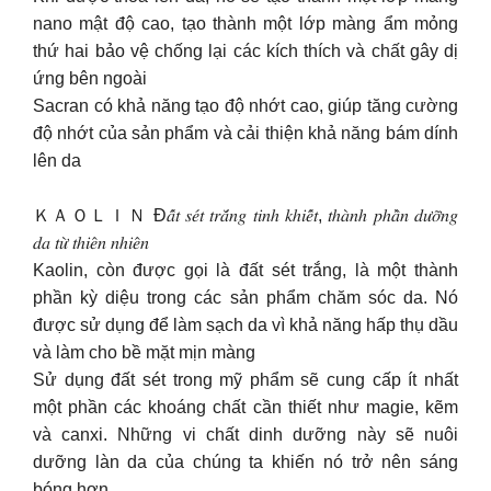
nano mật độ cao, tạo thành một lớp màng ẩm mỏng
thứ hai bảo vệ chống lại các kích thích và chất gây dị
ứng bên ngoài
Sacran có khả năng tạo độ nhớt cao, giúp tăng cường
độ nhớt của sản phẩm và cải thiện khả năng bám dính
lên da
ＫＡＯＬＩＮ Đ𝑎̂́𝑡 𝑠𝑒́𝑡 𝑡𝑟𝑎̆́𝑛𝑔 𝑡𝑖𝑛ℎ 𝑘ℎ𝑖𝑒̂́𝑡, 𝑡ℎ𝑎̀𝑛ℎ 𝑝ℎ𝑎̂̀𝑛 𝑑𝑢̛𝑜̛̃𝑛𝑔
𝑑𝑎 𝑡𝑢̛̀ 𝑡ℎ𝑖𝑒̂𝑛 𝑛ℎ𝑖𝑒̂𝑛
Kaolin, còn được gọi là đất sét trắng, là một thành
phần kỳ diệu trong các sản phẩm chăm sóc da. Nó
được sử dụng để làm sạch da vì khả năng hấp thụ dầu
và làm cho bề mặt mịn màng
Sử dụng đất sét trong mỹ phẩm sẽ cung cấp ít nhất
một phần các khoáng chất cần thiết như magie, kẽm
và canxi. Những vi chất dinh dưỡng này sẽ nuôi
dưỡng làn da của chúng ta khiến nó trở nên sáng
bóng hơn