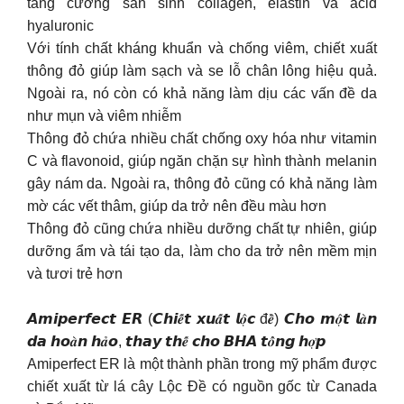
tăng cường sản sinh collagen, elastin và acid
hyaluronic
Với tính chất kháng khuẩn và chống viêm, chiết xuất
thông đỏ giúp làm sạch và se lỗ chân lông hiệu quả.
Ngoài ra, nó còn có khả năng làm dịu các vấn đề da
như mụn và viêm nhiễm
Thông đỏ chứa nhiều chất chống oxy hóa như vitamin
C và flavonoid, giúp ngăn chặn sự hình thành melanin
gây nám da. Ngoài ra, thông đỏ cũng có khả năng làm
mờ các vết thâm, giúp da trở nên đều màu hơn
Thông đỏ cũng chứa nhiều dưỡng chất tự nhiên, giúp
dưỡng ẩm và tái tạo da, làm cho da trở nên mềm mịn
và tươi trẻ hơn
𝘼𝙢𝙞𝙥𝙚𝙧𝙛𝙚𝙘𝙩 𝙀𝙍 (𝘾𝙝𝙞𝒆̂́𝙩 𝙭𝙪𝒂̂́𝙩 𝙡𝒐̣̂𝙘 đ𝒆̂̀) 𝘾𝙝𝙤 𝙢𝒐̣̂𝙩 𝙡𝒂̀𝙣
𝙙𝙖 𝙝𝙤𝒂̀𝙣 𝙝𝒂̉𝙤, 𝙩𝙝𝙖𝙮 𝙩𝙝𝒆̂́ 𝙘𝙝𝙤 𝘽𝙃𝘼 𝙩𝒐̂̉𝙣𝙜 𝙝𝒐̛̣𝙥
Amiperfect ER là một thành phần trong mỹ phẩm được
chiết xuất từ lá cây Lộc Đề có nguồn gốc từ Canada