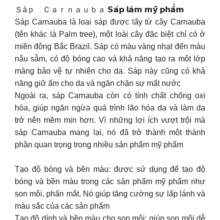
Ｓáｐ Ｃａｒｎａｕｂａ 𝗦𝗮́𝗽 𝗹𝗮̀𝗺 𝗺𝘆̃ 𝗽𝗵𝗮̂̉𝗺
Sáp Carnauba là loại sáp được lấy từ cây Carnauba
(tên khác là Palm tree), một loài cây đặc biệt chỉ có ở
miền đông Bắc Brazil. Sáp có màu vàng nhạt đến màu
nâu sẫm, có độ bóng cao và khả năng tạo ra một lớp
màng bảo vệ tự nhiên cho da. Sáp này cũng có khả
năng giữ ẩm cho da và ngăn chặn sự mất nước
Ngoài ra, sáp Carnauba còn có tính chất chống oxi
hóa, giúp ngăn ngừa quá trình lão hóa da và làm da
trở nên mềm mịn hơn. Vì những lợi ích vượt trội mà
sáp Carnauba mang lại, nó đã trở thành một thành
phần quan trọng trong nhiều sản phẩm mỹ phẩm
Tạo độ bóng và bền màu: được sử dụng để tạo độ
bóng và bền màu trong các sản phẩm mỹ phẩm như
son môi, phấn mắt. Nó giúp tăng cường sự lấp lánh và
màu sắc của các sản phẩm
Tạo độ dính và bền màu cho son môi: giúp son môi dễ