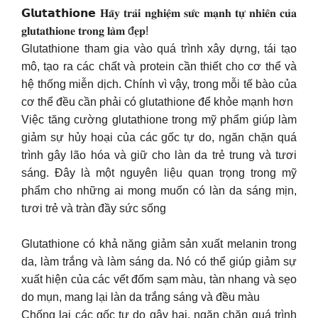
𝗚𝗹𝘂𝘁𝗮𝘁𝗵𝗶𝗼𝗻𝗲 𝐇𝐚̃𝐲 𝐭𝐫𝐚̉𝐢 𝐧𝐠𝐡𝐢𝐞̣̂𝐦 𝐬𝐮̛́𝐜 𝐦𝐚̣𝐧𝐡 𝐭𝐮̛̣ 𝐧𝐡𝐢𝐞̂𝐧 𝐜𝐮̉𝐚
𝐠𝐥𝐮𝐭𝐚𝐭𝐡𝐢𝐨𝐧𝐞 𝐭𝐫𝐨𝐧𝐠 𝐥𝐚̀𝐦 đ𝐞̣𝐩!
Glutathione tham gia vào quá trình xây dựng, tái tạo
mô, tạo ra các chất và protein cần thiết cho cơ thể và
hệ thống miễn dịch. Chính vì vậy, trong mỗi tế bào của
cơ thể đều cần phải có glutathione để khỏe mạnh hơn
Việc tăng cường glutathione trong mỹ phẩm giúp làm
giảm sự hủy hoại của các gốc tự do, ngăn chặn quá
trình gây lão hóa và giữ cho làn da trẻ trung và tươi
sáng. Đây là một nguyên liệu quan trọng trong mỹ
phẩm cho những ai mong muốn có làn da sáng mịn,
tươi trẻ và tràn đầy sức sống
Glutathione có khả năng giảm sản xuất melanin trong
da, làm trắng và làm sáng da. Nó có thể giúp giảm sự
xuất hiện của các vết đốm sạm màu, tàn nhang và sẹo
do mụn, mang lại làn da trắng sáng và đều màu
Chống lại các gốc tự do gây hại, ngăn chặn quá trình