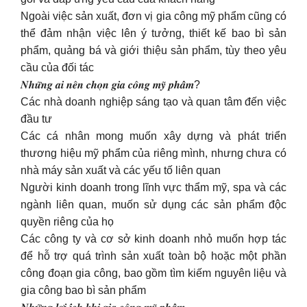
Ngoài việc sản xuất, đơn vị gia công mỹ phẩm cũng có
thể đảm nhận việc lên ý tưởng, thiết kế bao bì sản
phẩm, quảng bá và giới thiệu sản phẩm, tùy theo yêu
cầu của đối tác
𝑵𝒉𝒖̛̃𝒏𝒈 𝒂𝒊 𝒏𝒆̂𝒏 𝒄𝒉𝒐̣𝒏 𝒈𝒊𝒂 𝒄𝒐̂𝒏𝒈 𝒎𝒚̃ 𝒑𝒉𝒂̂̉𝒎?
Các nhà doanh nghiệp sáng tạo và quan tâm đến việc
đầu tư
Các cá nhân mong muốn xây dựng và phát triển
thương hiệu mỹ phẩm của riêng mình, nhưng chưa có
nhà máy sản xuất và các yếu tố liên quan
Người kinh doanh trong lĩnh vực thẩm mỹ, spa và các
ngành liên quan, muốn sử dụng các sản phẩm độc
quyền riêng của họ
Các công ty và cơ sở kinh doanh nhỏ muốn hợp tác
để hỗ trợ quá trình sản xuất toàn bộ hoặc một phần
công đoạn gia công, bao gồm tìm kiếm nguyên liệu và
gia công bao bì sản phẩm