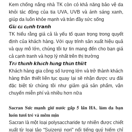
Kem chống nắng nhà TK còn có khả năng bảo vệ da
khỏi tác động của tia UVA, UVB và ánh sáng xanh,
giúp da luôn khỏe mạnh và tràn đầy sức sống
𝙂𝙞𝒂́ 𝙘𝒂̉ 𝙘𝒂̣𝙣𝙝 𝙩𝙧𝙖𝙣𝙝
TK hiểu rằng giá cả là yếu tố quan trọng trong quyết
định của khách hàng. Với quy trình sản xuất hiệu quả
và quy mô lớn, chúng tôi tự tin mang đến cho bạn giá
cả cạnh tranh và hợp lý nhất trên thị trường
𝙏𝙧𝒐̛̉ 𝙩𝙝𝒂̀𝙣𝙝 𝙠𝙝𝒂́𝙘𝙝 𝙝𝒂̀𝙣𝙜 𝙩𝙝𝐚̂𝙣 𝙩𝙝𝙞𝒆̂́𝙩
Khách hàng gia công số lượng lớn và trở thành khách
hàng thân thiết liên tục quay lại sẽ nhận được ưu đãi
đặc biệt từ chúng tôi như giảm giá sản phẩm, vận
chuyển miễn phí và nhiều hơn nữa
𝐒𝐚𝐜𝐫𝐚𝐧 𝐒𝐮̛́𝐜 𝐦𝐚̣𝐧𝐡 𝐠𝐢𝐮̛̃ 𝐧𝐮̛𝐨̛́𝐜 𝐠𝐚̂́𝐩 𝟓 𝐥𝐚̂̀𝐧 𝐇𝐀, 𝐥𝐚̀𝐦 𝐝𝐚 𝐛𝐚̣𝐧
𝐥𝐮𝐨̂𝐧 𝐭𝐮̛𝐨̛𝐢 𝐭𝐫𝐞̉ 𝐯𝐚̀ 𝐦𝐞̂̀𝐦 𝐦𝐢̣𝐧
Sacran là một loại polysaccharide tự nhiên được chiết
xuất từ loại tảo “Suizenji nori” nổi tiếng quý hiếm chỉ