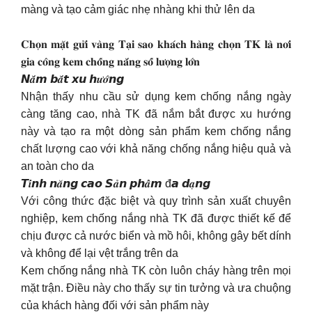
màng và tạo cảm giác nhẹ nhàng khi thử lên da
𝐂𝐡𝐨̣𝐧 𝐦𝐚̣̆𝐭 𝐠𝐮̛̉𝐢 𝐯𝐚̀𝐧𝐠 𝐓𝐚̣𝐢 𝐬𝐚𝐨 𝐤𝐡𝐚́𝐜𝐡 𝐡𝐚̀𝐧𝐠 𝐜𝐡𝐨̣𝐧 𝐓𝐊 𝐥𝐚̀ 𝐧𝐨̛𝐢
𝐠𝐢𝐚 𝐜𝐨̂𝐧𝐠 𝐤𝐞𝐦 𝐜𝐡𝐨̂́𝐧𝐠 𝐧𝐚̆́𝐧𝐠 𝐬𝐨̂́ 𝐥𝐮̛𝐨̛̣𝐧𝐠 𝐥𝐨̛́𝐧
𝙉𝒂̆́𝙢 𝙗𝒂̆́𝙩 𝙭𝙪 𝙝𝒖̛𝒐̛́𝙣𝙜
Nhận thấy nhu cầu sử dụng kem chống nắng ngày
càng tăng cao, nhà TK đã nắm bắt được xu hướng
này và tạo ra một dòng sản phẩm kem chống nắng
chất lượng cao với khả năng chống nắng hiệu quả và
an toàn cho da
𝙏𝒊́𝙣𝙝 𝙣𝒂̆𝙣𝙜 𝙘𝙖𝙤 𝙎𝒂̉𝙣 𝙥𝙝𝒂̂̉𝙢 đ𝙖 𝙙𝒂̣𝙣𝙜
Với công thức đặc biệt và quy trình sản xuất chuyên
nghiệp, kem chống nắng nhà TK đã được thiết kế để
chịu được cả nước biển và mồ hôi, không gây bết dính
và không để lại vệt trắng trên da
Kem chống nắng nhà TK còn luôn cháy hàng trên mọi
mặt trận. Điều này cho thấy sự tin tưởng và ưa chuộng
của khách hàng đối với sản phẩm này