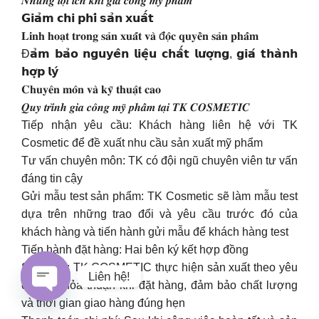
𝑵𝒉𝒖̛̃𝒏𝒈 𝒍𝒐̛̣𝒊 𝒊́𝒄𝒉 𝒌𝒉𝒊 𝒈𝒊𝒂 𝒄𝒐̂𝒏𝒈 𝒎𝒚̃ 𝒑𝒉𝒂̂̉𝒎
𝗚𝗶𝗮̉𝗺 𝗰𝗵𝗶 𝗽𝗵𝗶́ 𝘀𝗮̉𝗻 𝘅𝘂𝗮̂́𝘁
𝐋𝐢𝐧𝐡 𝐡𝐨𝐚̣𝐭 𝐭𝐫𝐨𝐧𝐠 𝐬𝐚̉𝐧 𝐱𝐮𝐚̂́𝐭 𝐯𝐚̀ đ𝐨̣̂𝐜 𝐪𝐮𝐲𝐞̂̀𝐧 𝐬𝐚̉𝐧 𝐩𝐡𝐚̂̉𝐦
Đ𝗮̉𝗺 𝗯𝗮̉𝗼 𝗻𝗴𝘂𝘆𝗲̂𝗻 𝗹𝗶𝗲̣̂𝘂 𝗰𝗵𝗮̂́𝘁 𝗹𝘂̛𝗼̛̣𝗻𝗴, 𝗴𝗶𝗮́ 𝘁𝗵𝗮̀𝗻𝗵
𝗵𝗼̛̣𝗽 𝗹𝘆́
𝐂𝐡𝐮𝐲𝐞̂𝐧 𝐦𝐨̂𝐧 𝐯𝐚̀ 𝐤𝐲̃ 𝐭𝐡𝐮𝐚̣̂𝐭 𝐜𝐚𝐨
𝑸𝒖𝒚 𝒕𝒓𝒊̀𝒏𝒉 𝒈𝒊𝒂 𝒄𝒐̂𝒏𝒈 𝒎𝒚̃ 𝒑𝒉𝒂̂̉𝒎 𝒕𝒂̣𝒊 𝑻𝑲 𝑪𝑶𝑺𝑴𝑬𝑻𝑰𝑪
Tiếp nhận yêu cầu: Khách hàng liên hệ với TK
Cosmetic để đề xuất nhu cầu sản xuất mỹ phẩm
Tư vấn chuyên môn: TK có đội ngũ chuyên viên tư vấn
đáng tin cậy
Gửi mẫu test sản phẩm: TK Cosmetic sẽ làm mẫu test
dựa trên những trao đổi và yêu cầu trước đó của
khách hàng và tiến hành gửi mẫu để khách hàng test
Tiến hành đặt hàng: Hai bên ký kết hợp đồng
Sản xuất: TK COSMETIC thực hiện sản xuất theo yêu
Liên hệ!
cầu và thỏa thuận khi đặt hàng, đảm bảo chất lượng
và thời gian giao hàng đúng hẹn
Open