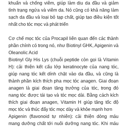
khuẩn và chống viêm, giúp làm dịu da đầu và giảm
tình trạng ngứa và viêm da. Nó cũng có khả năng làm
sạch da đầu và loại bỏ tạp chất, giúp tạo điều kiện tốt
nhất cho tóc mọc và phát triển
Cơ chế mọc tóc của Procapil liên quan đến các thành
phần chính có trong nó, như Biotinyl GHK, Apigenin và
Oleanolic Acid
Biotinyl Gly His Lys (chuỗi peptide còn gọi là Vitamin
H): cải thiện kết cấu lớp keratinocyte của nang tóc,
giúp nang tóc kết dính chặt vào da đầu, và cũng là
thành phần kích thích pha mọc tóc anagen. Giai đoạn
anagen là giai đoạn tăng trưởng của tóc, trong đó
nang tóc được tái tạo và tóc mọc dài. Bằng cách kích
thích giai đoạn anagen, Vitamin H giúp tăng tốc độ
mọc tóc và thúc đẩy tóc mọc dày và khỏe mạnh hơn
Apigenin (flavonoid tự nhiên): cải thiện dòng máu
mang dưỡng chất tới nuôi dưỡng nang tóc. Khi máu