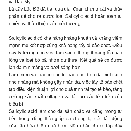
và Bắc Mỹ
Lá cây Lộc Đề đã trải qua giai đoạn chưng cất và thủy
phân để cho ra được loại Salicylic acid hoàn toàn tự
nhiên và thân thiện với môi trường
Salicylic acid có khả năng kháng khuẩn và kháng viêm
mạnh mẽ kết hợp cùng khả năng tẩy tế bào chết. Điều
này lý tưởng cho việc làm sạch, thông thoáng lỗ chân
lông và loại bỏ bã nhờn dư thừa. Kết quả sẽ có được
làn da mịn màng và tươi sáng hơn
Làm mềm và loại bỏ các tế bào chết trên da một cách
nhẹ nhàng mà không gây nhăn da, việc tẩy tế bào chết
tạo điều kiện thuận lợi cho quá trình tái tạo tế bào, tăng
cường sản xuất collagen và tái tạo các lớp trên của
biểu bì
Salicylic acid làm cho da săn chắc và căng mọng từ
bên trong, đồng thời giúp da chống lại các tác động
của lão hóa hiệu quả hơn. Nếp nhăn được lấp đầy