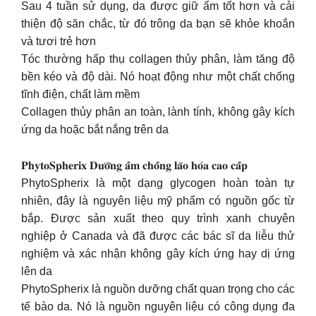
Sau 4 tuần sử dụng, da được giữ ẩm tốt hơn và cải
thiện độ săn chắc, từ đó trông da bạn sẽ khỏe khoắn
và tươi trẻ hơn
Tóc thường hấp thụ collagen thủy phân, làm tăng độ
bền kéo và độ dài. Nó hoạt động như một chất chống
tĩnh điện, chất làm mềm
Collagen thủy phân an toàn, lành tính, không gây kích
ứng da hoặc bắt nắng trên da
𝐏𝐡𝐲𝐭𝐨𝐒𝐩𝐡𝐞𝐫𝐢𝐱 𝐃𝐮̛𝐨̛̃𝐧𝐠 𝐚̂̉𝐦 𝐜𝐡𝐨̂́𝐧𝐠 𝐥𝐚̃𝐨 𝐡𝐨́𝐚 𝐜𝐚𝐨 𝐜𝐚̂́𝐩
PhytoSpherix là một dạng glycogen hoàn toàn tự
nhiên, đây là nguyên liệu mỹ phẩm có nguồn gốc từ
bắp. Được sản xuất theo quy trình xanh chuyên
nghiệp ở Canada và đã được các bác sĩ da liễu thử
nghiệm và xác nhận không gây kích ứng hay dị ứng
lên da
PhytoSpherix là nguồn dưỡng chất quan trọng cho các
tế bào da. Nó là nguồn nguyên liệu có công dụng đa