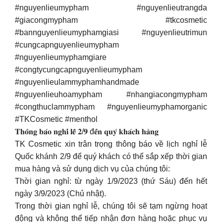
#nguyenlieumypham #nguyenlieutrangda
#giacongmypham #tkcosmetic
#bannguyenlieumyphamgiasi #nguyenlieutrimun
#cungcapnguyenlieumypham
#nguyenlieumyphamgiare
#congtycungcapnguyenlieumypham
#nguyenlieulammyphamhandmade
#nguyenlieuhoamypham #nhangiacongmypham
#congthuclammypham #nguyenlieumyphamorganic
#TKCosmetic #menthol
𝐓𝐡𝐨̂𝐧𝐠 𝐛𝐚́𝐨 𝐧𝐠𝐡𝐢̉ 𝐥𝐞̂̃ 𝟐/𝟗 đ𝐞̂́𝐧 𝐪𝐮𝐲́ 𝐤𝐡𝐚́𝐜𝐡 𝐡𝐚̀𝐧𝐠
TK Cosmetic xin trân trọng thông báo về lịch nghỉ lễ
Quốc khánh 2/9 để quý khách có thể sắp xếp thời gian
mua hàng và sử dụng dịch vụ của chúng tôi:
Thời gian nghỉ: từ ngày 1/9/2023 (thứ Sáu) đến hết
ngày 3/9/2023 (Chủ nhật).
Trong thời gian nghỉ lễ, chúng tôi sẽ tạm ngừng hoạt
động và không thể tiếp nhận đơn hàng hoặc phục vụ