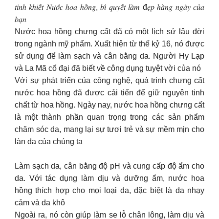
𝑡𝑖𝑛ℎ 𝑘ℎ𝑖𝑒̂́𝑡 𝑁𝑢̛𝑜̛́𝑐 ℎ𝑜𝑎 ℎ𝑜̂̀𝑛𝑔, 𝑏𝑖́ 𝑞𝑢𝑦𝑒̂́𝑡 𝑙𝑎̀𝑚 đ𝑒̣𝑝 ℎ𝑎̀𝑛𝑔 𝑛𝑔𝑎̀𝑦 𝑐𝑢̉𝑎
𝑏𝑎̣𝑛
Nước hoa hồng chưng cất đã có một lịch sử lâu đời
trong ngành mỹ phẩm. Xuất hiện từ thế kỷ 16, nó được
sử dụng để làm sạch và cân bằng da. Người Hy Lạp
và La Mã cổ đại đã biết về công dụng tuyệt vời của nó
Với sự phát triển của công nghệ, quá trình chưng cất
nước hoa hồng đã được cải tiến để giữ nguyên tinh
chất từ hoa hồng. Ngày nay, nước hoa hồng chưng cất
là một thành phần quan trọng trong các sản phẩm
chăm sóc da, mang lại sự tươi trẻ và sự mềm mịn cho
làn da của chúng ta
Làm sạch da, cân bằng độ pH và cung cấp độ ẩm cho
da. Với tác dụng làm dịu và dưỡng ẩm, nước hoa
hồng thích hợp cho mọi loại da, đặc biệt là da nhạy
cảm và da khô
Ngoài ra, nó còn giúp làm se lỗ chân lông, làm dịu và