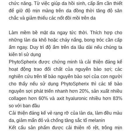
chức năng. Từ việc giúp da hồi sinh, cấp ẩm cần thiết
để giữ độ mịn màng trên da đồng thời tăng độ săn
chắc và giảm thiểu các nốt đồi mồi trên da
Làm mềm bề mặt da ngay tức thời. Thích hợp cho
những làn da khô hoặc cháy nắng, bong tróc cần cấp
ẩm ngay. Duy trì độ ẩm trên da lâu dài nếu chúng ta
kiên trì sử dụng
PhytoSpherix được chứng minh là cải thiện đáng kể
hoạt động trao đổi chất của nguyên bào sợi; các
nghiên cứu trên tế bào nguyên bào sợi của con người
cho thấy nếu sử dụng PhytoSpherix thì các tế bào
nguyên sợi phát triển nhanh hơn 20%, sản xuất nhiều
collagen hơn 60% và axit hyaluronic nhiều hơn 83%
so với ban đầu
Cải thiện đáng kể vẻ rạng rỡ của làn da, làm đều màu
da, giảm mẩn đỏ và chống tăng sắc tố melanin
Kết cấu sản phẩm được cải thiện rõ rệt, trông mịn