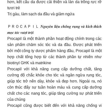
hơn, kết cấu da được cải thiện và làn da trông rực rỡ
tươi trẻ
Trị gàu, làm sạch da đầu và giảm ngứa
ＰＲＯＣＡＰＩＬ 𝑵𝒈𝒖𝒚𝒆̂𝒏 𝒍𝒊𝒆̣̂𝒖 𝒄𝒉𝒐̂́𝒏𝒈 𝒓𝒖̣𝒏𝒈 𝒗𝒂̀ 𝒌𝒊́𝒄𝒉 𝒕𝒉𝒊́𝒄𝒉
𝒎𝒐̣𝒄 𝒕𝒐́𝒄 𝒗𝒖̛𝒐̛̣𝒕 𝒕𝒓𝒐̣̂𝒊
Procapil là một thành phần hoạt động chính trong các
sản phẩm chăm sóc tóc và da đầu. Được phát triển
bởi một công ty dược phẩm hàng đầu, Procapil là một
hợp chất tổng hợp từ các thành phần tự nhiên như
biotinyl GHK và matrikine
Procapil với khả năng cung cấp dưỡng chất, tăng
cường độ chắc khỏe cho tóc và ngăn ngừa rụng tóc,
giúp tóc trở nên dày, khỏe và đẹp hơn. Ngoài ra, nó
còn thúc đẩy sự tuần hoàn máu và cung cấp dưỡng
chất cho các nang tóc, giúp tăng cường sự phát triển
của chúng
Procapil cũng được biết đến với khả năng chống vi