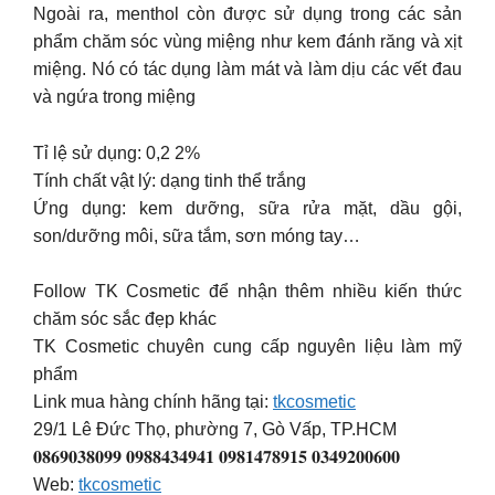
Ngoài ra, menthol còn được sử dụng trong các sản
phẩm chăm sóc vùng miệng như kem đánh răng và xịt
miệng. Nó có tác dụng làm mát và làm dịu các vết đau
và ngứa trong miệng
Tỉ lệ sử dụng: 0,2 2%
Tính chất vật lý: dạng tinh thể trắng
Ứng dụng: kem dưỡng, sữa rửa mặt, dầu gội,
son/dưỡng môi, sữa tắm, sơn móng tay…
Follow TK Cosmetic để nhận thêm nhiều kiến thức
chăm sóc sắc đẹp khác
TK Cosmetic chuyên cung cấp nguyên liệu làm mỹ
phẩm
Link mua hàng chính hãng tại:
tkcosmetic
29/1 Lê Đức Thọ, phường 7, Gò Vấp, TP.HCM
𝟎𝟖𝟔𝟗𝟎𝟑𝟖𝟎𝟗𝟗 𝟎𝟗𝟖𝟖𝟒𝟑𝟒𝟗𝟒𝟏 𝟎𝟗𝟖𝟏𝟒𝟕𝟖𝟗𝟏𝟓 𝟎𝟑𝟒𝟗𝟐𝟎𝟎𝟔𝟎𝟎
Web:
tkcosmetic