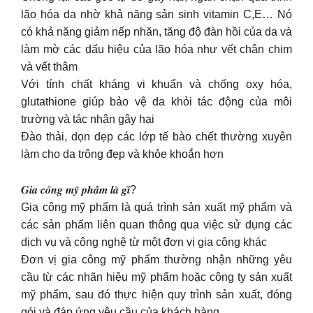
lão hóa da nhờ khả năng sản sinh vitamin C,E… Nó
có khả năng giảm nếp nhăn, tăng độ đàn hồi của da và
làm mờ các dấu hiệu của lão hóa như vết chân chim
và vết thâm
Với tính chất kháng vi khuẩn và chống oxy hóa,
glutathione giúp bảo vệ da khỏi tác động của môi
trường và tác nhân gây hại
Đào thải, dọn dẹp các lớp tế bào chết thường xuyên
làm cho da trông đẹp và khỏe khoắn hơn
𝑮𝒊𝒂 𝒄𝒐̂𝒏𝒈 𝒎𝒚̃ 𝒑𝒉𝒂̂̉𝒎 𝒍𝒂̀ 𝒈𝒊̀?
Gia công mỹ phẩm là quá trình sản xuất mỹ phẩm và
các sản phẩm liên quan thông qua việc sử dụng các
dịch vụ và công nghệ từ một đơn vị gia công khác
Đơn vị gia công mỹ phẩm thường nhận những yêu
cầu từ các nhãn hiệu mỹ phẩm hoặc công ty sản xuất
mỹ phẩm, sau đó thực hiện quy trình sản xuất, đóng
gói và đáp ứng yêu cầu của khách hàng