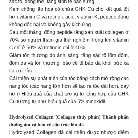
sắc tố, đồng thời tăng sinh tế bào sừng
Kem chống lão hóa có chứa GHK Cu cho kết quả tốt
hơn vitamin C và retinoic acid, viatmin K, peptide đồng
không độc hại và không gây kích ứng
Sau một tháng, đồng peptide tăng sản xuất collagen ở
70% số người tham gia thử nghiệm, trong khi vitamin
C chỉ ở 50% và tretinoin chỉ ở 40%
Giảm tổn thương do ánh sáng, tăng sắc tố lốm đốm,
đốm da và tổn thương, bảo vệ tế bào da khỏi bức xạ
tia cực tím
Cải thiện sự phát triển của tóc bằng cách mở rộng các
nang tóc (các nang lớn hơn sẽ tạo ra tóc dài hơn, dày
hơn) Hiệu quả của chất tương tự tổng hợp của GHK
Cu tương tự như hiệu quả của 5% minoxidil
𝐇𝐲𝐝𝐫𝐨𝐥𝐲𝐳𝐞𝐝 𝐂𝐨𝐥𝐥𝐚𝐠𝐞𝐧 (𝐂𝐨𝐥𝐥𝐚𝐠𝐞𝐧 𝐭𝐡𝐮̉𝐲 𝐩𝐡𝐚̂𝐧) 𝐓𝐡𝐚̀𝐧𝐡 𝐩𝐡𝐚̂̀𝐧
𝐝𝐮̛𝐨̛̃𝐧𝐠 𝐚̂̉𝐦 𝐯𝐚̀ 𝐛𝐚̉𝐨 𝐯𝐞̣̂ 𝐜𝐚̂́𝐮 𝐭𝐫𝐮́𝐜 𝐥𝐚̀𝐧 𝐝𝐚
Hydrolyzed Collagen đã cải thiện được nhược điểm