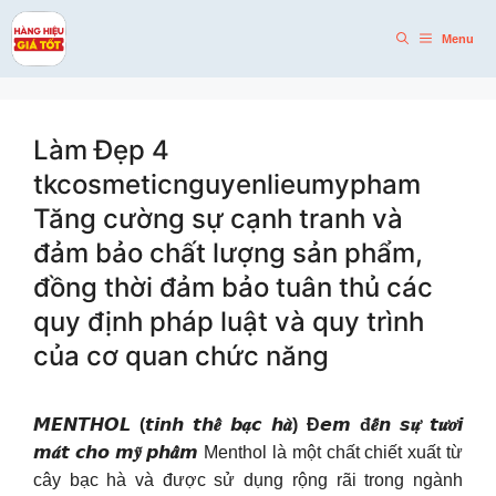
Skip
to
Menu
content
Làm Đẹp 4
tkcosmeticnguyenlieumypham
Tăng cường sự cạnh tranh và
đảm bảo chất lượng sản phẩm,
đồng thời đảm bảo tuân thủ các
quy định pháp luật và quy trình
của cơ quan chức năng
𝙈𝙀𝙉𝙏𝙃𝙊𝙇 (𝙩𝙞𝙣𝙝 𝙩𝙝𝒆̂̉ 𝙗𝒂̣𝙘 𝙝𝒂̀) Đ𝙚𝙢 đ𝒆̂́𝙣 𝙨𝒖̛̣ 𝙩𝒖̛𝒐̛𝙞
𝙢𝒂́𝙩 𝙘𝙝𝙤 𝙢𝒚̃ 𝙥𝙝𝒂̂̉𝙢
Menthol là một chất chiết xuất từ
cây bạc hà và được sử dụng rộng rãi trong ngành