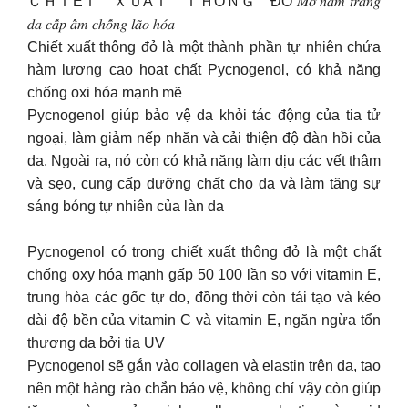
ＣＨＩẾＴ ＸＵẤＴ ＴＨÔＮＧ ĐỎ 𝑀𝑜̛̀ 𝑛𝑎́𝑚 𝑡𝑟𝑎̆́𝑛𝑔
𝑑𝑎 𝑐𝑎̂́𝑝 𝑎̂̉𝑚 𝑐ℎ𝑜̂́𝑛𝑔 𝑙𝑎̃𝑜 ℎ𝑜́𝑎
Chiết xuất thông đỏ là một thành phần tự nhiên chứa
hàm lượng cao hoạt chất Pycnogenol, có khả năng
chống oxi hóa mạnh mẽ
Pycnogenol giúp bảo vệ da khỏi tác động của tia tử
ngoại, làm giảm nếp nhăn và cải thiện độ đàn hồi của
da. Ngoài ra, nó còn có khả năng làm dịu các vết thâm
và sẹo, cung cấp dưỡng chất cho da và làm tăng sự
sáng bóng tự nhiên của làn da
Pycnogenol có trong chiết xuất thông đỏ là một chất
chống oxy hóa mạnh gấp 50 100 lần so với vitamin E,
trung hòa các gốc tự do, đồng thời còn tái tạo và kéo
dài độ bền của vitamin C và vitamin E, ngăn ngừa tổn
thương da bởi tia UV
Pycnogenol sẽ gắn vào collagen và elastin trên da, tạo
nên một hàng rào chắn bảo vệ, không chỉ vậy còn giúp