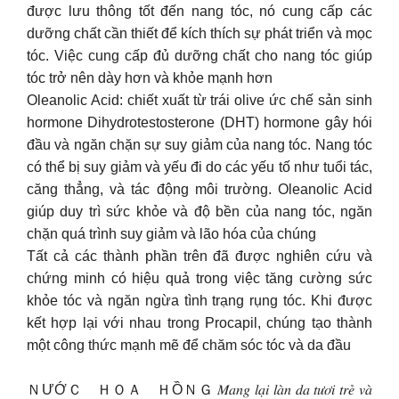
được lưu thông tốt đến nang tóc, nó cung cấp các
dưỡng chất cần thiết để kích thích sự phát triển và mọc
tóc. Việc cung cấp đủ dưỡng chất cho nang tóc giúp
tóc trở nên dày hơn và khỏe mạnh hơn
Oleanolic Acid: chiết xuất từ trái olive ức chế sản sinh
hormone Dihydrotestosterone (DHT) hormone gây hói
đầu và ngăn chặn sự suy giảm của nang tóc. Nang tóc
có thể bị suy giảm và yếu đi do các yếu tố như tuổi tác,
căng thẳng, và tác động môi trường. Oleanolic Acid
giúp duy trì sức khỏe và độ bền của nang tóc, ngăn
chặn quá trình suy giảm và lão hóa của chúng
Tất cả các thành phần trên đã được nghiên cứu và
chứng minh có hiệu quả trong việc tăng cường sức
khỏe tóc và ngăn ngừa tình trạng rụng tóc. Khi được
kết hợp lại với nhau trong Procapil, chúng tạo thành
một công thức mạnh mẽ để chăm sóc tóc và da đầu
ＮƯỚＣ ＨＯＡ ＨỒＮＧ 𝑀𝑎𝑛𝑔 𝑙𝑎̣𝑖 𝑙𝑎̀𝑛 𝑑𝑎 𝑡𝑢̛𝑜̛𝑖 𝑡𝑟𝑒̉ 𝑣𝑎̀