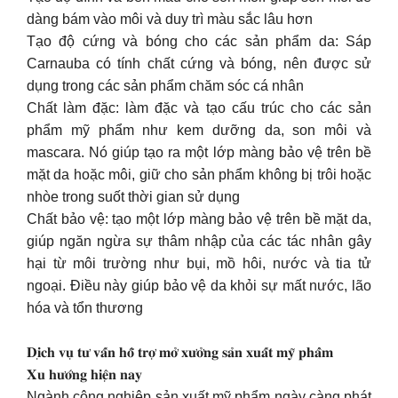
dàng bám vào môi và duy trì màu sắc lâu hơn
Tạo độ cứng và bóng cho các sản phẩm da: Sáp
Carnauba có tính chất cứng và bóng, nên được sử
dụng trong các sản phẩm chăm sóc cá nhân
Chất làm đặc: làm đặc và tạo cấu trúc cho các sản
phẩm mỹ phẩm như kem dưỡng da, son môi và
mascara. Nó giúp tạo ra một lớp màng bảo vệ trên bề
mặt da hoặc môi, giữ cho sản phẩm không bị trôi hoặc
nhòe trong suốt thời gian sử dụng
Chất bảo vệ: tạo một lớp màng bảo vệ trên bề mặt da,
giúp ngăn ngừa sự thâm nhập của các tác nhân gây
hại từ môi trường như bụi, mồ hôi, nước và tia tử
ngoại. Điều này giúp bảo vệ da khỏi sự mất nước, lão
hóa và tổn thương
𝐃𝐢̣𝐜𝐡 𝐯𝐮̣ 𝐭𝐮̛ 𝐯𝐚̂́𝐧 𝐡𝐨̂̃ 𝐭𝐫𝐨̛̣ 𝐦𝐨̛̉ 𝐱𝐮̛𝐨̛̉𝐧𝐠 𝐬𝐚̉𝐧 𝐱𝐮𝐚̂́𝐭 𝐦𝐲̃ 𝐩𝐡𝐚̂̉𝐦
𝐗𝐮 𝐡𝐮̛𝐨̛́𝐧𝐠 𝐡𝐢𝐞̣̂𝐧 𝐧𝐚𝐲
Ngành công nghiệp sản xuất mỹ phẩm ngày càng phát