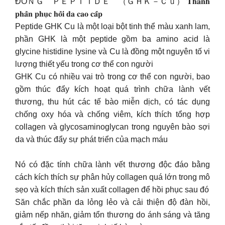
ĐỒＮＧ ＰＥＰＴＩＤＥ （ＧＨＫ－Ｃｕ） 𝐓𝐡𝐚̀𝐧𝐡
𝐩𝐡𝐚̂̀𝐧 𝐩𝐡𝐮̣𝐜 𝐡𝐨̂̀𝐢 𝐝𝐚 𝐜𝐚𝐨 𝐜𝐚̂́𝐩
Peptide GHK Cu là một loại bột tinh thể màu xanh lam,
phần GHK là một peptide gồm ba amino acid là
glycine histidine lysine và Cu là đồng một nguyên tố vi
lượng thiết yếu trong cơ thể con người
GHK Cu có nhiều vai trò trong cơ thể con người, bao
gồm thúc đẩy kích hoạt quá trình chữa lành vết
thương, thu hút các tế bào miễn dịch, có tác dụng
chống oxy hóa và chống viêm, kích thích tổng hợp
collagen và glycosaminoglycan trong nguyên bào sợi
da và thúc đẩy sự phát triển của mạch máu
Nó có đặc tính chữa lành vết thương độc đáo bằng
cách kích thích sự phân hủy collagen quá lớn trong mô
sẹo và kích thích sản xuất collagen để hồi phục sau đó
Săn chắc phần da lỏng lẻo và cải thiện độ đàn hồi,
giảm nếp nhăn, giảm tổn thương do ánh sáng và tăng