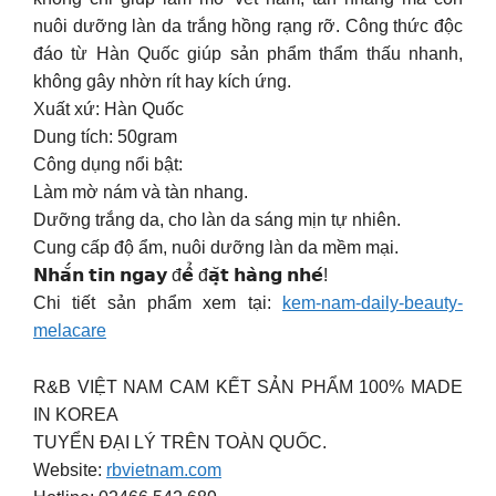
nuôi dưỡng làn da trắng hồng rạng rỡ. Công thức độc
đáo từ Hàn Quốc giúp sản phẩm thẩm thấu nhanh,
không gây nhờn rít hay kích ứng.
Xuất xứ: Hàn Quốc
Dung tích: 50gram
Công dụng nổi bật:
Làm mờ nám và tàn nhang.
Dưỡng trắng da, cho làn da sáng mịn tự nhiên.
Cung cấp độ ẩm, nuôi dưỡng làn da mềm mại.
𝗡𝗵𝗮̆́𝗻 𝘁𝗶𝗻 𝗻𝗴𝗮𝘆 đ𝗲̂̉ đ𝗮̣̆𝘁 𝗵𝗮̀𝗻𝗴 𝗻𝗵𝗲́!
Chi tiết sản phẩm xem tại:
kem-nam-daily-beauty-
melacare
R&B VIỆT NAM CAM KẾT SẢN PHẨM 100% MADE
IN KOREA
TUYỂN ĐẠI LÝ TRÊN TOÀN QUỐC.
Website:
rbvietnam.com