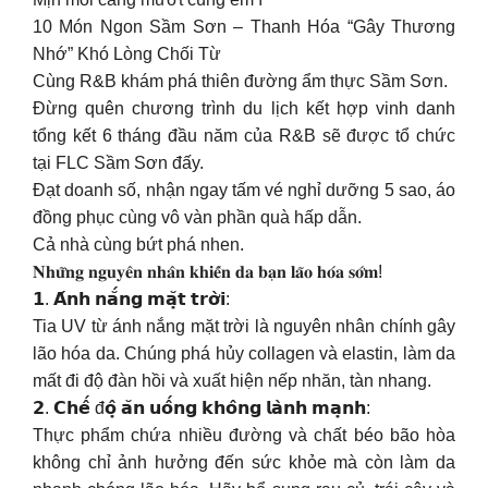
10 Món Ngon Sầm Sơn – Thanh Hóa “Gây Thương
Nhớ” Khó Lòng Chối Từ
Cùng R&B khám phá thiên đường ẩm thực Sầm Sơn.
Đừng quên chương trình du lịch kết hợp vinh danh
tổng kết 6 tháng đầu năm của R&B sẽ được tổ chức
tại FLC Sầm Sơn đấy.
Đạt doanh số, nhận ngay tấm vé nghỉ dưỡng 5 sao, áo
đồng phục cùng vô vàn phần quà hấp dẫn.
Cả nhà cùng bứt phá nhen.
𝐍𝐡𝐮̛̃𝐧𝐠 𝐧𝐠𝐮𝐲𝐞̂𝐧 𝐧𝐡𝐚̂𝐧 𝐤𝐡𝐢𝐞̂́𝐧 𝐝𝐚 𝐛𝐚̣𝐧 𝐥𝐚̃𝐨 𝐡𝐨́𝐚 𝐬𝐨̛́𝐦!
𝟭. 𝗔́𝗻𝗵 𝗻𝗮̆́𝗻𝗴 𝗺𝗮̣̆𝘁 𝘁𝗿𝗼̛̀𝗶:
Tia UV từ ánh nắng mặt trời là nguyên nhân chính gây
lão hóa da. Chúng phá hủy collagen và elastin, làm da
mất đi độ đàn hồi và xuất hiện nếp nhăn, tàn nhang.
𝟮. 𝗖𝗵𝗲̂́ đ𝗼̣̂ 𝗮̆𝗻 𝘂𝗼̂́𝗻𝗴 𝗸𝗵𝗼̂𝗻𝗴 𝗹𝗮̀𝗻𝗵 𝗺𝗮̣𝗻𝗵:
Thực phẩm chứa nhiều đường và chất béo bão hòa
không chỉ ảnh hưởng đến sức khỏe mà còn làm da