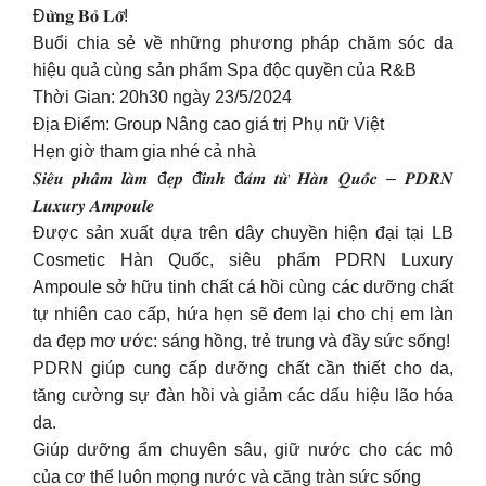
Đ𝐮̛̀𝐧𝐠 𝐁𝐨̉ 𝐋𝐨̛̃!
Buổi chia sẻ về những phương pháp chăm sóc da
hiệu quả cùng sản phẩm Spa độc quyền của R&B
Thời Gian: 20h30 ngày 23/5/2024
Địa Điểm: Group Nâng cao giá trị Phụ nữ Việt
Hẹn giờ tham gia nhé cả nhà
𝑺𝒊𝒆̂𝒖 𝒑𝒉𝒂̂̉𝒎 𝒍𝒂̀𝒎 đ𝒆̣𝒑 đ𝒊̀𝒏𝒉 đ𝒂́𝒎 𝒕𝒖̛̀ 𝑯𝒂̀𝒏 𝑸𝒖𝒐̂́𝒄 – 𝑷𝑫𝑹𝑵
𝑳𝒖𝒙𝒖𝒓𝒚 𝑨𝒎𝒑𝒐𝒖𝒍𝒆
Được sản xuất dựa trên dây chuyền hiện đại tại LB
Cosmetic Hàn Quốc, siêu phẩm PDRN Luxury
Ampoule sở hữu tinh chất cá hồi cùng các dưỡng chất
tự nhiên cao cấp, hứa hẹn sẽ đem lại cho chị em làn
da đẹp mơ ước: sáng hồng, trẻ trung và đầy sức sống!
PDRN giúp cung cấp dưỡng chất cần thiết cho da,
tăng cường sự đàn hồi và giảm các dấu hiệu lão hóa
da.
Giúp dưỡng ẩm chuyên sâu, giữ nước cho các mô
của cơ thể luôn mọng nước và căng tràn sức sống