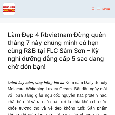
Skip
to
Menu
content
Làm Đẹp 4 Rbvietnam Đừng quên
tháng 7 này chúng mình có hẹn
cùng R&B tại FLC Sầm Sơn – Kỳ
nghỉ dưỡng đẳng cấp 5 sao đang
chờ đón bạn!
Đ𝒂́𝒏𝒉 𝒃𝒂𝒚 𝒏𝒂́𝒎, 𝒔𝒂́𝒏𝒈 𝒃𝒖̛̀𝒏𝒈 𝒍𝒂̀𝒏 𝒅𝒂 Kem nám Daily Beauty
Melacare Whitening Luxury Cream. Bắt đầu ngày mới
với bữa sáng giàu ngũ cốc nguyên hạt, protein nạc,
chất béo tốt và rau củ quả tươi là chìa khóa cho sức
khỏe trường thọ và vẻ đẹp không tuổi: Sản phẩm
không chỉ giúp làm mờ vết nám, tàn nhang mà còn