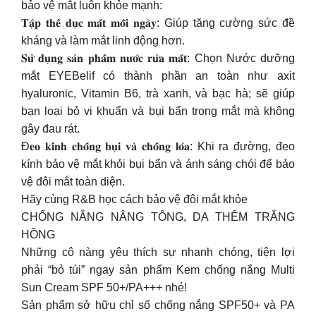
bảo vệ mắt luôn khỏe mạnh:
𝐓𝐚̣̂𝐩 𝐭𝐡𝐞̂̉ 𝐝𝐮̣𝐜 𝐦𝐚̆́𝐭 𝐦𝐨̂̃𝐢 𝐧𝐠𝐚̀𝐲: Giúp tăng cường sức đề
kháng và làm mắt linh động hơn.
𝐒𝐮̛̉ 𝐝𝐮̣𝐧𝐠 𝐬𝐚̉𝐧 𝐩𝐡𝐚̂̉𝐦 𝐧𝐮̛𝐨̛́𝐜 𝐫𝐮̛̉𝐚 𝐦𝐚̆́𝐭: Chọn Nước dưỡng
mắt EYEBelif có thành phần an toàn như axit
hyaluronic, Vitamin B6, trà xanh, và bạc hà; sẽ giúp
bạn loại bỏ vi khuẩn và bụi bẩn trong mắt mà không
gây đau rát.
Đ𝐞𝐨 𝐤𝐢́𝐧𝐡 𝐜𝐡𝐨̂́𝐧𝐠 𝐛𝐮̣𝐢 𝐯𝐚̀ 𝐜𝐡𝐨̂́𝐧𝐠 𝐥𝐨́𝐚: Khi ra đường, đeo
kính bảo vệ mắt khỏi bụi bẩn và ánh sáng chói để bảo
vệ đôi mắt toàn diện.
Hãy cùng R&B học cách bảo vệ đôi mắt khỏe
CHỐNG NẮNG NÂNG TÔNG, DA THÊM TRẮNG
HỒNG
Những cô nàng yêu thích sự nhanh chóng, tiện lợi
phải “bỏ túi” ngay sản phẩm Kem chống nắng Multi
Sun Cream SPF 50+/PA+++ nhé!
Sản phẩm sở hữu chỉ số chống nắng SPF50+ và PA