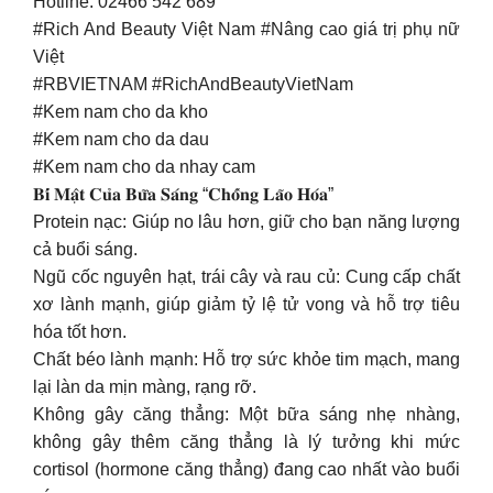
Hotline: 02466 542 689
#Rich And Beauty Việt Nam #Nâng cao giá trị phụ nữ
Việt
#RBVIETNAM #RichAndBeautyVietNam
#Kem nam cho da kho
#Kem nam cho da dau
#Kem nam cho da nhay cam
𝐁𝐢́ 𝐌𝐚̣̂𝐭 𝐂𝐮̉𝐚 𝐁𝐮̛̃𝐚 𝐒𝐚́𝐧𝐠 “𝐂𝐡𝐨̂́𝐧𝐠 𝐋𝐚̃𝐨 𝐇𝐨́𝐚”
Protein nạc: Giúp no lâu hơn, giữ cho bạn năng lượng
cả buổi sáng.
Ngũ cốc nguyên hạt, trái cây và rau củ: Cung cấp chất
xơ lành mạnh, giúp giảm tỷ lệ tử vong và hỗ trợ tiêu
hóa tốt hơn.
Chất béo lành mạnh: Hỗ trợ sức khỏe tim mạch, mang
lại làn da mịn màng, rạng rỡ.
Không gây căng thẳng: Một bữa sáng nhẹ nhàng,
không gây thêm căng thẳng là lý tưởng khi mức
cortisol (hormone căng thẳng) đang cao nhất vào buổi