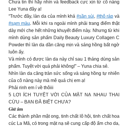
Chưa tin thì hãy nhìn và feedback cực xịn từ cô nàng
Lee Yuna đây ạ!
“Trước đây, làn da của mình khá
#sần sùi
,
#thô ráp
và
#sạm màu
. Mỗi khi ra ngoài mình phải trang điểm thật
dày mới che hết những khuyết điểm này. Nhưng từ khi
mình dùng sản phẩm Daily Beauty Luxury Collagen C
Powder thì làn da dần căng mịn và sáng hồng bất ngờ
luôn ấy.
Và mình có được làn da này chỉ sau 1 tháng dùng sản
phẩm. Tuyệt vời quá phải không!” – Yuna chia sẻ.
Nhìn làn da căng tràn sức sống và sáng hồng tự nhiên
của cô nàng này mà mê quá chị em ạ!
️Phải rinh em í về thôiii️
5 LỢI ÍCH TUYỆT VỜI CỦA MẶT NẠ NHAU THAI
CỪU – BẠN ĐÃ BIẾT CHƯA?
𝐆𝐢𝐮̛̃ 𝐚̂̉𝐦
Các thành phần mật ong, tinh chất lô hội, tinh chất hoa
cúc La Mã, có trong mặt nạ sẽ cung cấp độ ẩm cho da,