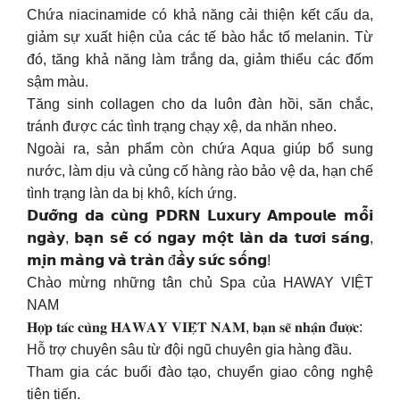
Chứa niacinamide có khả năng cải thiện kết cấu da,
giảm sự xuất hiện của các tế bào hắc tố melanin. Từ
đó, tăng khả năng làm trắng da, giảm thiểu các đốm
sậm màu.
Tăng sinh collagen cho da luôn đàn hồi, săn chắc,
tránh được các tình trạng chạy xệ, da nhăn nheo.
Ngoài ra, sản phẩm còn chứa Aqua giúp bổ sung
nước, làm dịu và củng cố hàng rào bảo vệ da, hạn chế
tình trạng làn da bị khô, kích ứng.
𝗗𝘂̛𝗼̛̃𝗻𝗴 𝗱𝗮 𝗰𝘂̀𝗻𝗴 𝗣𝗗𝗥𝗡 𝗟𝘂𝘅𝘂𝗿𝘆 𝗔𝗺𝗽𝗼𝘂𝗹𝗲 𝗺𝗼̂̃𝗶
𝗻𝗴𝗮̀𝘆, 𝗯𝗮̣𝗻 𝘀𝗲̃ 𝗰𝗼́ 𝗻𝗴𝗮𝘆 𝗺𝗼̣̂𝘁 𝗹𝗮̀𝗻 𝗱𝗮 𝘁𝘂̛𝗼̛𝗶 𝘀𝗮́𝗻𝗴,
𝗺𝗶̣𝗻 𝗺𝗮̀𝗻𝗴 𝘃𝗮̀ 𝘁𝗿𝗮̀𝗻 đ𝗮̂̀𝘆 𝘀𝘂̛́𝗰 𝘀𝗼̂́𝗻𝗴!
Chào mừng những tân chủ Spa của HAWAY VIỆT
NAM
𝐇𝐨̛̣𝐩 𝐭𝐚́𝐜 𝐜𝐮̀𝐧𝐠 𝐇𝐀𝐖𝐀𝐘 𝐕𝐈𝐄̣̂𝐓 𝐍𝐀𝐌, 𝐛𝐚̣𝐧 𝐬𝐞̃ 𝐧𝐡𝐚̣̂𝐧 đ𝐮̛𝐨̛̣𝐜:
Hỗ trợ chuyên sâu từ đội ngũ chuyên gia hàng đầu.
Tham gia các buổi đào tạo, chuyển giao công nghệ
tiên tiến.