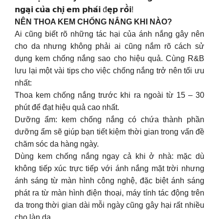
𝗻𝗴𝗮̣𝗶 𝗰𝘂̉𝗮 𝗰𝗵𝗶̣ 𝗲𝗺 𝗽𝗵𝗮́𝗶 đ𝗲̣𝗽 𝗿𝗼̂̀𝗶!
NÊN THOA KEM CHỐNG NẮNG KHI NÀO?
Ai cũng biết rõ những tác hại của ánh nắng gây nên
cho da nhưng không phải ai cũng nắm rõ cách sử
dụng kem chống nắng sao cho hiệu quả. Cùng R&B
lưu lại một vài tips cho việc chống nắng trở nên tối ưu
nhất:
Thoa kem chống nắng trước khi ra ngoài từ 15 – 30
phút để đạt hiệu quả cao nhất.
Dưỡng ẩm: kem chống nắng có chứa thành phần
dưỡng ẩm sẽ giúp bạn tiết kiệm thời gian trong vấn đề
chăm sóc da hàng ngày.
Dùng kem chống nắng ngay cả khi ở nhà: mặc dù
không tiếp xúc trực tiếp với ánh nắng mặt trời nhưng
ánh sáng từ màn hình công nghệ, đặc biệt ánh sáng
phát ra từ màn hình điện thoại, máy tính tác động trên
da trong thời gian dài mỗi ngày cũng gây hại rất nhiều
cho làn da.