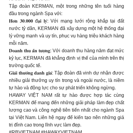
Tập đoàn KERMAN, một trong những tên tuổi hàng
đầu trong ngành Spa với:
𝐇𝐨̛𝐧 𝟑𝟎.𝟎𝟎𝟎 đ𝐚̣𝐢 𝐥𝐲́: Với mạng lưới rộng khắp tại đất
nước tỷ dân, KERMAN đã xây dựng một hệ thống đại
lý vững mạnh và uy tín, phục vụ hàng triệu khách hàng
mỗi năm.
𝐃𝐨𝐚𝐧𝐡 𝐭𝐡𝐮 𝐚̂́𝐧 𝐭𝐮̛𝐨̛̣𝐧𝐠: Với doanh thu hàng năm đạt mức
kỷ lục, KERMAN đã khẳng định vị thế của mình trên thị
trường quốc tế.
𝐆𝐢𝐚̉𝐢 𝐭𝐡𝐮̛𝐨̛̉𝐧𝐠 𝐝𝐚𝐧𝐡 𝐠𝐢𝐚́: Tập đoàn đã vinh dự nhận được
nhiều giải thưởng uy tín trong và ngoài nước, là niềm
tự hào và động lực cho sự phát triển không ngừng.
HAWAY VIỆT NAM rất tự hào được hợp tác cùng
KERMAN để mang đến những giải pháp làm đẹp chất
lượng cao và công nghệ tiên tiến nhất cho ngành Spa
tại Việt Nam. Liên hệ ngay để kiến tạo nên những giá
trị đỉnh cao trong lĩnh vực làm đẹp.
#RBVIETNAM #HAWAYVIETNAM