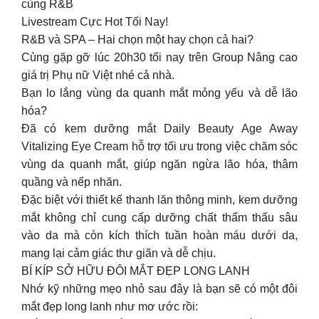
cùng R&B
Livestream Cực Hot Tối Nay!
R&B và SPA – Hai chọn một hay chọn cả hai?
Cùng gặp gỡ lúc 20h30 tối nay trên Group Nâng cao
giá trị Phụ nữ Việt nhé cả nhà.
Bạn lo lắng vùng da quanh mắt mỏng yếu và dễ lão
hóa?
Đã có kem dưỡng mắt Daily Beauty Age Away
Vitalizing Eye Cream hỗ trợ tối ưu trong việc chăm sóc
vùng da quanh mắt, giúp ngăn ngừa lão hóa, thâm
quầng và nếp nhăn.
Đặc biệt với thiết kế thanh lăn thông minh, kem dưỡng
mắt không chỉ cung cấp dưỡng chất thẩm thấu sâu
vào da mà còn kích thích tuần hoàn máu dưới da,
mang lại cảm giác thư giãn và dễ chịu.
BÍ KÍP SỞ HỮU ĐÔI MẮT ĐẸP LONG LANH
Nhớ kỹ những mẹo nhỏ sau đây là bạn sẽ có một đôi
mắt đẹp long lanh như mơ ước rồi: