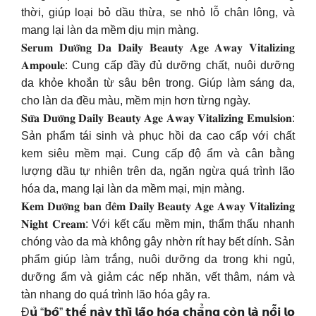
thời, giúp loại bỏ dầu thừa, se nhỏ lỗ chân lông, và
mang lại làn da mềm dịu mịn màng.
𝐒𝐞𝐫𝐮𝐦 𝐃𝐮̛𝐨̛̃𝐧𝐠 𝐃𝐚 𝐃𝐚𝐢𝐥𝐲 𝐁𝐞𝐚𝐮𝐭𝐲 𝐀𝐠𝐞 𝐀𝐰𝐚𝐲 𝐕𝐢𝐭𝐚𝐥𝐢𝐳𝐢𝐧𝐠
𝐀𝐦𝐩𝐨𝐮𝐥𝐞: Cung cấp đầy đủ dưỡng chất, nuôi dưỡng
da khỏe khoắn từ sâu bên trong. Giúp làm sáng da,
cho làn da đều màu, mềm mịn hơn từng ngày.
𝐒𝐮̛̃𝐚 𝐃𝐮̛𝐨̛̃𝐧𝐠 𝐃𝐚𝐢𝐥𝐲 𝐁𝐞𝐚𝐮𝐭𝐲 𝐀𝐠𝐞 𝐀𝐰𝐚𝐲 𝐕𝐢𝐭𝐚𝐥𝐢𝐳𝐢𝐧𝐠 𝐄𝐦𝐮𝐥𝐬𝐢𝐨𝐧:
Sản phẩm tái sinh và phục hồi da cao cấp với chất
kem siêu mềm mại. Cung cấp độ ẩm và cân bằng
lượng dầu tự nhiên trên da, ngăn ngừa quá trình lão
hóa da, mang lại làn da mềm mại, mịn màng.
𝐊𝐞𝐦 𝐃𝐮̛𝐨̛̃𝐧𝐠 𝐛𝐚𝐧 đ𝐞̂𝐦 𝐃𝐚𝐢𝐥𝐲 𝐁𝐞𝐚𝐮𝐭𝐲 𝐀𝐠𝐞 𝐀𝐰𝐚𝐲 𝐕𝐢𝐭𝐚𝐥𝐢𝐳𝐢𝐧𝐠
𝐍𝐢𝐠𝐡𝐭 𝐂𝐫𝐞𝐚𝐦: Với kết cấu mềm mịn, thẩm thấu nhanh
chóng vào da mà không gây nhờn rít hay bết dính. Sản
phẩm giúp làm trắng, nuôi dưỡng da trong khi ngủ,
dưỡng ẩm và giảm các nếp nhăn, vết thâm, nám và
tàn nhang do quá trình lão hóa gây ra.
Đ𝘂̉ “𝗯𝗼̣̂” 𝘁𝗵𝗲̂́ 𝗻𝗮̀𝘆 𝘁𝗵𝗶̀ 𝗹𝗮̃𝗼 𝗵𝗼́𝗮 𝗰𝗵𝗮̆̉𝗻𝗴 𝗰𝗼̀𝗻 𝗹𝗮̀ 𝗻𝗼̂̃𝗶 𝗹𝗼