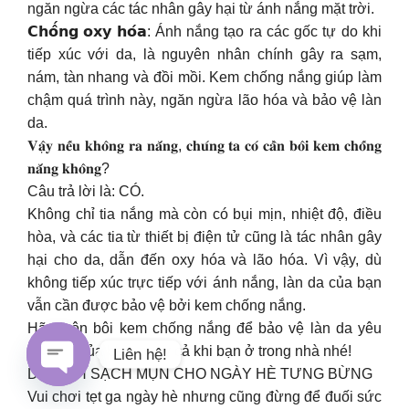
ngăn ngừa các tác nhân gây hại từ ánh nắng mặt trời.
𝗖𝗵𝗼̂́𝗻𝗴 𝗼𝘅𝘆 𝗵𝗼́𝗮: Ánh nắng tạo ra các gốc tự do khi
tiếp xúc với da, là nguyên nhân chính gây ra sạm,
nám, tàn nhang và đồi mồi. Kem chống nắng giúp làm
chậm quá trình này, ngăn ngừa lão hóa và bảo vệ làn
da.
𝐕𝐚̣̂𝐲 𝐧𝐞̂́𝐮 𝐤𝐡𝐨̂𝐧𝐠 𝐫𝐚 𝐧𝐚̆́𝐧𝐠, 𝐜𝐡𝐮́𝐧𝐠 𝐭𝐚 𝐜𝐨́ 𝐜𝐚̂̀𝐧 𝐛𝐨̂𝐢 𝐤𝐞𝐦 𝐜𝐡𝐨̂́𝐧𝐠
𝐧𝐚̆́𝐧𝐠 𝐤𝐡𝐨̂𝐧𝐠?
Câu trả lời là: CÓ.
Không chỉ tia nắng mà còn có bụi mịn, nhiệt độ, điều
hòa, và các tia từ thiết bị điện tử cũng là tác nhân gây
hại cho da, dẫn đến oxy hóa và lão hóa. Vì vậy, dù
không tiếp xúc trực tiếp với ánh nắng, làn da của bạn
vẫn cần được bảo vệ bởi kem chống nắng.
Hãy luôn bôi kem chống nắng để bảo vệ làn da yêu
thương của bạn, ngay cả khi bạn ở trong nhà nhé!
Liên hệ!
DA XINH SẠCH MỤN CHO NGÀY HÈ TƯNG BỪNG
Open
Vui chơi tẹt ga ngày hè nhưng cũng đừng để đuối sức