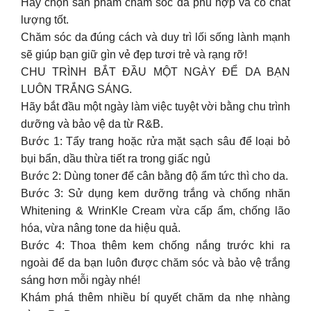
Hãy chọn sản phẩm chăm sóc da phù hợp và có chất
lượng tốt.
Chăm sóc da đúng cách và duy trì lối sống lành mạnh
sẽ giúp bạn giữ gìn vẻ đẹp tươi trẻ và rạng rỡ!
CHU TRÌNH BẮT ĐẦU MỘT NGÀY ĐỂ DA BẠN
LUÔN TRẮNG SÁNG.
Hãy bắt đầu một ngày làm việc tuyệt vời bằng chu trình
dưỡng và bảo vệ da từ R&B.
Bước 1: Tẩy trang hoặc rửa mặt sạch sâu để loại bỏ
bụi bẩn, dầu thừa tiết ra trong giấc ngủ
Bước 2: Dùng toner để cân bằng độ ẩm tức thì cho da.
Bước 3: Sử dụng kem dưỡng trắng và chống nhăn
Whitening & WrinKle Cream vừa cấp ẩm, chống lão
hóa, vừa nâng tone da hiệu quả.
Bước 4: Thoa thêm kem chống nắng trước khi ra
ngoài để da bạn luôn được chăm sóc và bảo vệ trắng
sáng hơn mỗi ngày nhé!
Khám phá thêm nhiều bí quyết chăm da nhẹ nhàng