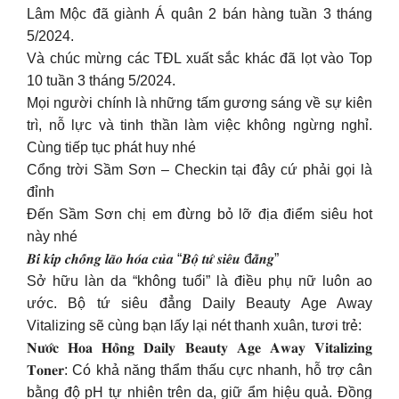
Lâm Mộc đã giành Á quân 2 bán hàng tuần 3 tháng
5/2024.
Và chúc mừng các TĐL xuất sắc khác đã lọt vào Top
10 tuần 3 tháng 5/2024.
Mọi người chính là những tấm gương sáng về sự kiên
trì, nỗ lực và tinh thần làm việc không ngừng nghỉ.
Cùng tiếp tục phát huy nhé
Cổng trời Sầm Sơn – Checkin tại đây cứ phải gọi là
đỉnh
Đến Sầm Sơn chị em đừng bỏ lỡ địa điểm siêu hot
này nhé
𝑩𝒊́ 𝒌𝒊́𝒑 𝒄𝒉𝒐̂́𝒏𝒈 𝒍𝒂̃𝒐 𝒉𝒐́𝒂 𝒄𝒖̉𝒂 “𝑩𝒐̣̂ 𝒕𝒖̛́ 𝒔𝒊𝒆̂𝒖 đ𝒂̆̉𝒏𝒈”
Sở hữu làn da “không tuổi” là điều phụ nữ luôn ao
ước. Bộ tứ siêu đẳng Daily Beauty Age Away
Vitalizing sẽ cùng bạn lấy lại nét thanh xuân, tươi trẻ:
𝐍𝐮̛𝐨̛́𝐜 𝐇𝐨𝐚 𝐇𝐨̂̀𝐧𝐠 𝐃𝐚𝐢𝐥𝐲 𝐁𝐞𝐚𝐮𝐭𝐲 𝐀𝐠𝐞 𝐀𝐰𝐚𝐲 𝐕𝐢𝐭𝐚𝐥𝐢𝐳𝐢𝐧𝐠
𝐓𝐨𝐧𝐞𝐫: Có khả năng thẩm thấu cực nhanh, hỗ trợ cân
bằng độ pH tự nhiên trên da, giữ ẩm hiệu quả. Đồng