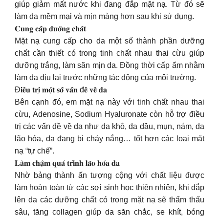
giúp giảm mất nước khi đang đắp mặt nạ. Từ đó sẽ
làm da mềm mại và mịn màng hơn sau khi sử dụng.
𝐂𝐮𝐧𝐠 𝐜𝐚̂́𝐩 𝐝𝐮̛𝐨̛̃𝐧𝐠 𝐜𝐡𝐚̂́𝐭
Mặt nạ cung cấp cho da một số thành phần dưỡng
chất cần thiết có trong tinh chất nhau thai cừu giúp
dưỡng trắng, làm săn mịn da. Đồng thời cấp ẩm nhằm
làm da dịu lại trước những tác động của môi trường.
Đ𝐢𝐞̂̀𝐮 𝐭𝐫𝐢̣ 𝐦𝐨̣̂𝐭 𝐬𝐨̂́ 𝐯𝐚̂́𝐧 đ𝐞̂̀ 𝐯𝐞̂̀ 𝐝𝐚
Bên cạnh đó, em mặt nạ này với tinh chất nhau thai
cừu, Adenosine, Sodium Hyaluronate còn hỗ trợ điều
trị các vấn đề về da như da khô, da dầu, mụn, nám, da
lão hóa, da đang bị cháy nắng… tốt hơn các loại mặt
nạ “tự chế”.
𝐋𝐚̀𝐦 𝐜𝐡𝐚̣̂𝐦 𝐪𝐮𝐚́ 𝐭𝐫𝐢̀𝐧𝐡 𝐥𝐚̃𝐨 𝐡𝐨́𝐚 𝐝𝐚
Nhờ bảng thành ấn tượng cộng với chất liệu được
làm hoàn toàn từ các sợi sinh học thiên nhiên, khi đắp
lên da các dưỡng chất có trong mặt nạ sẽ thẩm thấu
sâu, tăng collagen giúp da săn chắc, se khít, bóng