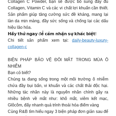
Collagen C Powder, bạn sẽ được bổ sung đầy đủ
Collagen, Vitamin C và các vi chất lợi khuẩn cần thiết.
Sản phẩm giúp tăng cường sức đề kháng, mang lại
làn da mịn màng, đầy sức sống và chống lại các dấu
hiệu lão hóa.
𝗛𝗮̃𝘆 𝘁𝗵𝘂̛̉ 𝗻𝗴𝗮𝘆 đ𝗲̂̉ 𝗰𝗮̉𝗺 𝗻𝗵𝗮̣̂𝗻 𝘀𝘂̛̣ 𝗸𝗵𝗮́𝗰 𝗯𝗶𝗲̣̂𝘁!
Chi tiết sản phẩm xem tại:
daily-beauty-luxury-
collagen-c
BIỆN PHÁP BẢO VỆ ĐÔI MẮT TRONG MÙA Ô
NHIỄM
Bạn có biết?
Chúng ta đang sống trong một môi trường ô nhiễm
chứa đầy bụi bẩn, vi khuẩn và các chất thải độc hại.
Những tác nhân này là nguyên nhân chính gây ra
nhiều bệnh về mắt như: khô mắt, viêm kết mạc,
Glôcôm, đẩy nhanh quá trình thoái hóa điểm vàng
Cùng R&B tìm hiểu ngay 3 biện pháp đơn giản sau để