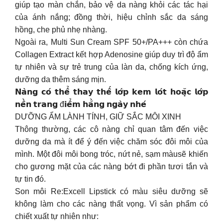
giúp tạo màn chắn, bảo vệ da nàng khỏi các tác hại
của ánh nắng; đồng thời, hiệu chỉnh sắc da sáng
hồng, che phủ nhẹ nhàng.
Ngoài ra, Multi Sun Cream SPF 50+/PA+++ còn chứa
Collagen Extract kết hợp Adenosine giúp duy trì độ ẩm
tự nhiên và sự trẻ trung của làn da, chống kích ứng,
dưỡng da thêm sáng mịn.
𝗡𝗮̀𝗻𝗴 𝗰𝗼́ 𝘁𝗵𝗲̂̉ 𝘁𝗵𝗮𝘆 𝘁𝗵𝗲̂́ 𝗹𝗼̛́𝗽 𝗸𝗲𝗺 𝗹𝗼́𝘁 𝗵𝗼𝗮̣̆𝗰 𝗹𝗼̛́𝗽
𝗻𝗲̂̀𝗻 𝘁𝗿𝗮𝗻𝗴 đ𝗶𝗲̂̉𝗺 𝗵𝗮̆̀𝗻𝗴 𝗻𝗴𝗮̀𝘆 𝗻𝗵𝗲́
DƯỠNG ẨM LÀNH TÍNH, GIỮ SẮC MÔI XINH
Thông thường, các cô nàng chỉ quan tâm đến việc
dưỡng da mà ít để ý đến việc chăm sóc đôi môi của
mình. Một đôi môi bong tróc, nứt nẻ, sạm màusẽ khiến
cho gương mặt của các nàng bớt đi phần tươi tắn và
tự tin đó.
Son môi Re:Excell Lipstick có màu siêu dưỡng sẽ
không làm cho các nàng thất vọng. Vì sản phẩm có
chiết xuất tự nhiên như: