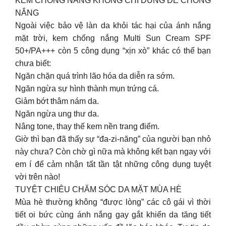
KEM CHỐNG NẮNG KHÔNG CHỈ DÙNG ĐỂ CHỐNG
NẮNG
Ngoài việc bảo vệ làn da khỏi tác hại của ánh nắng
mặt trời, kem chống nắng Multi Sun Cream SPF
50+/PA+++ còn 5 công dụng “xịn xò” khác có thể bạn
chưa biết:
Ngăn chặn quá trình lão hóa da diễn ra sớm.
Ngăn ngừa sự hình thành mụn trứng cá.
Giảm bớt thâm nám da.
Ngăn ngừa ung thư da.
Nâng tone, thay thế kem nền trang điểm.
Giờ thì bạn đã thấy sự “đa-zi-năng” của người bạn nhỏ
này chưa? Còn chờ gì nữa mà không kết bạn ngay với
em í để cảm nhận tất tần tật những công dụng tuyệt
vời trên nào!
TUYỆT CHIÊU CHĂM SÓC DA MẶT MÙA HÈ
Mùa hè thường không “được lòng” các cô gái vì thời
tiết oi bức cùng ánh nắng gay gắt khiến da tăng tiết