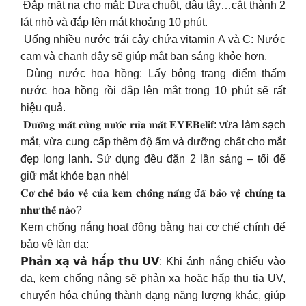
️ Đắp mặt nạ cho mắt: Dưa chuột, dâu tây…cắt thành 2
lát nhỏ và đắp lên mắt khoảng 10 phút.
️ Uống nhiều nước trái cây chứa vitamin A và C: Nước
cam và chanh dây sẽ giúp mắt bạn sáng khỏe hơn.
️ Dùng nước hoa hồng: Lấy bông trang điểm thấm
nước hoa hồng rồi đắp lên mắt trong 10 phút sẽ rất
hiệu quả.
️ 𝐃𝐮̛𝐨̛̃𝐧𝐠 𝐦𝐚̆́𝐭 𝐜𝐮̀𝐧𝐠 𝐧𝐮̛𝐨̛́𝐜 𝐫𝐮̛̉𝐚 𝐦𝐚̆́𝐭 𝐄𝐘𝐄𝐁𝐞𝐥𝐢𝐟: vừa làm sạch
mắt, vừa cung cấp thêm độ ẩm và dưỡng chất cho mắt
đẹp long lanh. Sử dụng đều đặn 2 lần sáng – tối để
giữ mắt khỏe bạn nhé!
𝐂𝐨̛ 𝐜𝐡𝐞̂́ 𝐛𝐚̉𝐨 𝐯𝐞̣̂ 𝐜𝐮̉𝐚 𝐤𝐞𝐦 𝐜𝐡𝐨̂́𝐧𝐠 𝐧𝐚̆́𝐧𝐠 đ𝐚̃ 𝐛𝐚̉𝐨 𝐯𝐞̣̂ 𝐜𝐡𝐮́𝐧𝐠 𝐭𝐚
𝐧𝐡𝐮̛ 𝐭𝐡𝐞̂́ 𝐧𝐚̀𝐨?
Kem chống nắng hoạt động bằng hai cơ chế chính để
bảo vệ làn da:
𝗣𝗵𝗮̉𝗻 𝘅𝗮̣ 𝘃𝗮̀ 𝗵𝗮̂́𝗽 𝘁𝗵𝘂 𝗨𝗩: Khi ánh nắng chiếu vào
da, kem chống nắng sẽ phản xạ hoặc hấp thụ tia UV,
chuyển hóa chúng thành dạng năng lượng khác, giúp