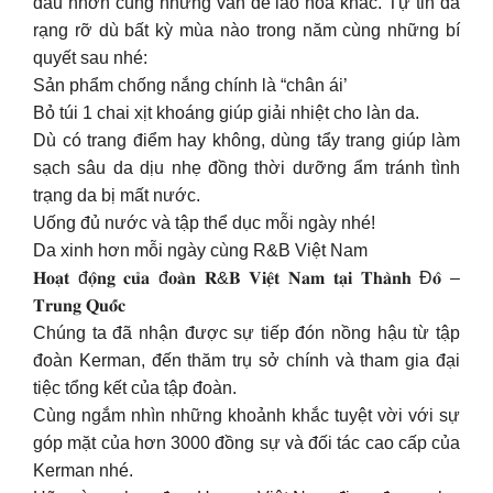
dầu nhờn cùng những vấn đề lão hóa khác. Tự tin da
rạng rỡ dù bất kỳ mùa nào trong năm cùng những bí
quyết sau nhé:
Sản phẩm chống nắng chính là “chân ái’
Bỏ túi 1 chai xịt khoáng giúp giải nhiệt cho làn da.
Dù có trang điểm hay không, dùng tẩy trang giúp làm
sạch sâu da dịu nhẹ đồng thời dưỡng ẩm tránh tình
trạng da bị mất nước.
Uống đủ nước và tập thể dục mỗi ngày nhé!
Da xinh hơn mỗi ngày cùng R&B Việt Nam
𝐇𝐨𝐚̣𝐭 đ𝐨̣̂𝐧𝐠 𝐜𝐮̉𝐚 đ𝐨𝐚̀𝐧 𝐑&𝐁 𝐕𝐢𝐞̣̂𝐭 𝐍𝐚𝐦 𝐭𝐚̣𝐢 𝐓𝐡𝐚̀𝐧𝐡 Đ𝐨̂ –
𝐓𝐫𝐮𝐧𝐠 𝐐𝐮𝐨̂́𝐜
Chúng ta đã nhận được sự tiếp đón nồng hậu từ tập
đoàn Kerman, đến thăm trụ sở chính và tham gia đại
tiệc tổng kết của tập đoàn.
Cùng ngắm nhìn những khoảnh khắc tuyệt vời với sự
góp mặt của hơn 3000 đồng sự và đối tác cao cấp của
Kerman nhé.