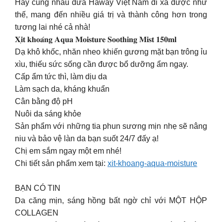
Hãy cùng nhau đưa Haway Việt Nam đi xa được như
thế, mang đến nhiều giá trị và thành công hơn trong
tương lai nhé cả nhà!
𝐗𝐢̣𝐭 𝐤𝐡𝐨𝐚́𝐧𝐠 𝐀𝐪𝐮𝐚 𝐌𝐨𝐢𝐬𝐭𝐮𝐫𝐞 𝐒𝐨𝐨𝐭𝐡𝐢𝐧𝐠 𝐌𝐢𝐬𝐭 𝟏𝟓𝟎𝐦𝐥
Dạ khô khốc, nhăn nheo khiến gương mặt bạn trông ỉu
xìu, thiếu sức sống cần được bổ dưỡng ẩm ngay.
Cấp ẩm tức thì, làm dịu da
Làm sạch da, kháng khuẩn
Cân bằng độ pH
Nuôi da sáng khỏe
Sản phẩm với những tia phun sương mịn nhẹ sẽ nâng
niu và bảo vệ làn da bạn suốt 24/7 đấy ạ!
Chị em sắm ngay một em nhé!
Chi tiết sản phẩm xem tại:
xit-khoang-aqua-moisture
BẠN CÓ TIN
Da căng mịn, sáng hồng bất ngờ chỉ với MỘT HỘP
COLLAGEN