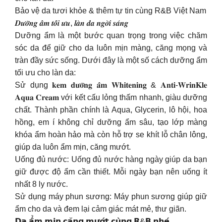
Bảo vệ da tươi khỏe & thêm tự tin cùng R&B Việt Nam
𝑫𝒖̛𝒐̛̃𝒏𝒈 𝒂̂̉𝒎 𝒕𝒐̂́𝒊 𝒖̛𝒖, 𝒍𝒂̀𝒏 𝒅𝒂 𝒏𝒈𝒐̛̀𝒊 𝒔𝒂́𝒏𝒈
Dưỡng ẩm là một bước quan trọng trong việc chăm
sóc da để giữ cho da luôn mịn màng, căng mọng và
tràn đầy sức sống. Dưới đây là một số cách dưỡng ẩm
tối ưu cho làn da:
Sử dụng 𝐤𝐞𝐦 𝐝𝐮̛𝐨̛̃𝐧𝐠 𝐚̂̉𝐦 𝐖𝐡𝐢𝐭𝐞𝐧𝐢𝐧𝐠 & 𝐀𝐧𝐭𝐢-𝐖𝐫𝐢𝐧𝐊𝐥𝐞
𝐀𝐪𝐮𝐚 𝐂𝐫𝐞𝐚𝐦 với kết cấu lỏng thấm nhanh, giàu dưỡng
chất. Thành phần chính là Aqua, Glycerin, lô hội, hoa
hồng, em í không chỉ dưỡng ẩm sâu, tạo lớp màng
khóa ẩm hoàn hảo mà còn hỗ trợ se khít lỗ chân lông,
giúp da luôn ẩm mịn, căng mướt.
Uống đủ nước: Uống đủ nước hàng ngày giúp da bạn
giữ được độ ẩm cần thiết. Mỗi ngày bạn nên uống ít
nhất 8 ly nước.
Sử dụng máy phun sương: Máy phun sương giúp giữ
ẩm cho da và đem lại cảm giác mát mẻ, thư giãn.
𝗗𝗮 𝗮̂̉𝗺 𝗺𝗶̣𝗻 𝗰𝗮̆𝗻𝗴 𝗺𝘂̛𝗼̛́𝘁 𝗰𝘂̀𝗻𝗴 𝗥&𝗕 𝗻𝗵𝗲́