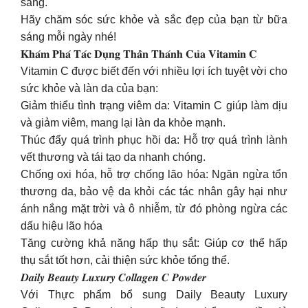
sáng.
Hãy chăm sóc sức khỏe và sắc đẹp của bạn từ bữa
sáng mỗi ngày nhé!
𝐊𝐡𝐚́𝐦 𝐏𝐡𝐚́ 𝐓𝐚́𝐜 𝐃𝐮̣𝐧𝐠 𝐓𝐡𝐚̂̀𝐧 𝐓𝐡𝐚́𝐧𝐡 𝐂𝐮̉𝐚 𝐕𝐢𝐭𝐚𝐦𝐢𝐧 𝐂
Vitamin C được biết đến với nhiều lợi ích tuyệt vời cho
sức khỏe và làn da của bạn:
Giảm thiểu tình trạng viêm da: Vitamin C giúp làm dịu
và giảm viêm, mang lại làn da khỏe mạnh.
Thúc đẩy quá trình phục hồi da: Hỗ trợ quá trình lành
vết thương và tái tạo da nhanh chóng.
Chống oxi hóa, hỗ trợ chống lão hóa: Ngăn ngừa tổn
thương da, bảo vệ da khỏi các tác nhân gây hại như
ánh nắng mặt trời và ô nhiễm, từ đó phòng ngừa các
dấu hiệu lão hóa
Tăng cường khả năng hấp thụ sắt: Giúp cơ thể hấp
thụ sắt tốt hơn, cải thiện sức khỏe tổng thể.
𝑫𝒂𝒊𝒍𝒚 𝑩𝒆𝒂𝒖𝒕𝒚 𝑳𝒖𝒙𝒖𝒓𝒚 𝑪𝒐𝒍𝒍𝒂𝒈𝒆𝒏 𝑪 𝑷𝒐𝒘𝒅𝒆𝒓
Với Thực phẩm bổ sung Daily Beauty Luxury