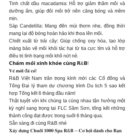
Tinh chất dầu macadamia: Hỗ trợ giảm thâm môi và
dưỡng ẩm, giúp đôi môi trở nên căng bóng và mềm
mịn.
Sáp Candelilla: Mang đến mùi thơm nhẹ, đồng thời
mang lại độ bóng hoàn hảo khi thoa lên môi.
Chiết xuất từ trái cây: Giúp chống oxy hóa, tạo lớp
màng bảo vệ môi khỏi tác hại từ tia cực tím và hỗ trợ
điều trị tình trạng môi khô nứt nẻ.
𝗖𝗵𝗮̆𝗺 𝗺𝗼̂𝗶 𝘅𝗶𝗻𝗵 𝗸𝗵𝗼̉𝗲 𝗰𝘂̀𝗻𝗴 𝗥&𝗕!
𝐕𝐞́ 𝐦𝐨̛̀𝐢 đ𝐚̃ 𝐜𝐨́!
R&B Việt Nam trân trọng kính mời các Cổ đông và
Tổng Đại lý tham dự chương trình Du lịch 5 sao kết
hợp Tổng kết 6 tháng đầu năm!
Thật tuyệt vời khi chúng ta cùng nhau tận hưởng một
kỳ nghỉ sang trọng tại FLC Sầm Sơn, tổng kết những
thành công đạt được trong suốt 6 tháng qua.
Sẵn sàng đi cùng R&B nhé
𝐗𝐚̂𝐲 𝐝𝐮̛̣𝐧𝐠 𝐂𝐡𝐮𝐨̂̃𝐢 𝟏𝟎𝟎𝟎 𝐒𝐩𝐚 𝐑&𝐁 – 𝐂𝐨̛ 𝐡𝐨̣̂𝐢 𝐝𝐚̀𝐧𝐡 𝐜𝐡𝐨 𝐁𝐚̣𝐧