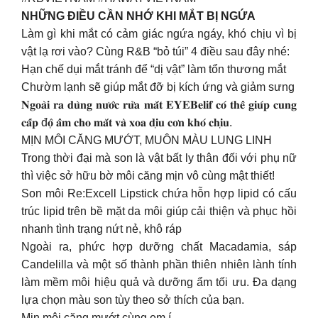
NHỮNG ĐIỀU CẦN NHỚ KHI MẮT BỊ NGỨA
Làm gì khi mắt có cảm giác ngứa ngáy, khó chịu vì bị
vật lạ rơi vào? Cùng R&B “bỏ túi” 4 điều sau đây nhé:
Hạn chế dụi mắt tránh để “dị vật” làm tổn thương mắt
Chườm lạnh sẽ giúp mắt đỡ bị kích ứng và giảm sưng
𝐍𝐠𝐨𝐚̀𝐢 𝐫𝐚 𝐝𝐮̀𝐧𝐠 𝐧𝐮̛𝐨̛́𝐜 𝐫𝐮̛̉𝐚 𝐦𝐚̆́𝐭 𝐄𝐘𝐄𝐁𝐞𝐥𝐢𝐟 𝐜𝐨́ 𝐭𝐡𝐞̂̉ 𝐠𝐢𝐮́𝐩 𝐜𝐮𝐧𝐠
𝐜𝐚̂́𝐩 đ𝐨̣̂ 𝐚̂̉𝐦 𝐜𝐡𝐨 𝐦𝐚̆́𝐭 𝐯𝐚̀ 𝐱𝐨𝐚 𝐝𝐢̣𝐮 𝐜𝐨̛𝐧 𝐤𝐡𝐨́ 𝐜𝐡𝐢̣𝐮.
MỊN MÔI CĂNG MƯỚT, MUÔN MÀU LUNG LINH
Trong thời đại mà son là vật bất ly thân đối với phụ nữ
thì việc sở hữu bờ môi căng mịn vô cùng mật thiết!
Son môi Re:Excell Lipstick chứa hỗn hợp lipid có cấu
trúc lipid trên bề mặt da môi giúp cải thiện và phục hồi
nhanh tình trạng nứt nẻ, khô ráp
Ngoài ra, phức hợp dưỡng chất Macadamia, sáp
Candelilla và một số thành phần thiên nhiên lành tính
làm mềm môi hiệu quả và dưỡng ẩm tối ưu. Đa dạng
lựa chọn màu son tùy theo sở thích của bạn.
Mịn môi căng mướt cùng em í