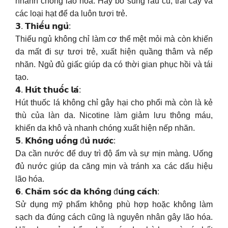
nhanh chóng lão hóa. Hãy bổ sung rau củ, trái cây và
các loại hạt để da luôn tươi trẻ.
𝟯. 𝗧𝗵𝗶𝗲̂́𝘂 𝗻𝗴𝘂̉:
Thiếu ngủ không chỉ làm cơ thể mệt mỏi mà còn khiến
da mất đi sự tươi trẻ, xuất hiện quầng thâm và nếp
nhăn. Ngủ đủ giấc giúp da có thời gian phục hồi và tái
tạo.
𝟰. 𝗛𝘂́𝘁 𝘁𝗵𝘂𝗼̂́𝗰 𝗹𝗮́:
Hút thuốc lá không chỉ gây hại cho phổi mà còn là kẻ
thù của làn da. Nicotine làm giảm lưu thông máu,
khiến da khô và nhanh chóng xuất hiện nếp nhăn.
𝟱. 𝗞𝗵𝗼̂𝗻𝗴 𝘂𝗼̂́𝗻𝗴 đ𝘂̉ 𝗻𝘂̛𝗼̛́𝗰:
Da cần nước để duy trì độ ẩm và sự mịn màng. Uống
đủ nước giúp da căng mịn và tránh xa các dấu hiệu
lão hóa.
𝟲. 𝗖𝗵𝗮̆𝗺 𝘀𝗼́𝗰 𝗱𝗮 𝗸𝗵𝗼̂𝗻𝗴 đ𝘂́𝗻𝗴 𝗰𝗮́𝗰𝗵:
Sử dụng mỹ phẩm không phù hợp hoặc không làm
sạch da đúng cách cũng là nguyên nhân gây lão hóa.