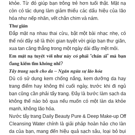
khỏe. Từ đó giúp bạn trông trẻ hơn tuổi thật. Mặt nạ
còn có tác dụng làm giảm thiểu các dấu hiệu của lão
hóa như nếp nhăn, vết chân chim và nám.
𝐓𝐡𝐮̛ 𝐠𝐢𝐚̃𝐧
Đắp mặt nạ nhau thai cừu, bật một bài nhạc nhẹ, có
thể nói đây sẽ là thời gian tuyệt vời giúp bạn thư giãn,
xua tan căng thẳng trong một ngày dài đầy mệt mỏi.
𝐄𝐦 𝐦𝐚̣̆𝐭 𝐧𝐚̣ 𝐭𝐮𝐲𝐞̣̂𝐭 𝐯𝐨̛̀𝐢 𝐧𝐡𝐮̛ 𝐧𝐚̀𝐲 𝐜𝐨́ 𝐩𝐡𝐚̉𝐢 “𝐜𝐡𝐚̂𝐧 𝐚́𝐢” 𝐦𝐚̀ 𝐛𝐚̣𝐧
đ𝐚𝐧𝐠 𝐤𝐢𝐞̂́𝐦 𝐭𝐢̀𝐦 𝐤𝐡𝐨̂𝐧𝐠 𝐧𝐡𝐢̉?
𝑻𝒂̂̉𝒚 𝒕𝒓𝒂𝒏𝒈 𝒔𝒂̣𝒄𝒉 𝒄𝒉𝒐 𝒅𝒂 – 𝑵𝒈𝒂̆𝒏 𝒏𝒈𝒖̛̀𝒂 𝒔𝒖̛̣ 𝒍𝒂̃𝒐 𝒉𝒐́𝒂
Dù có sử dụng kem chống nắng, kem dưỡng da hay
trang điểm hay không thì cuối ngày, trước khi đi ngủ
bạn cũng cần phải tẩy trang. Đây là bước làm sạch da
không thể nào bỏ qua nếu muốn có một làn da khỏe
mạnh, không lão hóa.
Nước tẩy trang Daily Beauty Pure & Deep Make-up Off
Cleansing Water chính là giải pháp hoàn hảo cho làn
da của bạn, mang đến hiệu quả sạch sâu, loại bỏ bụi