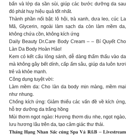
bẩn và lớp da sần sùi, giúp các bước dưỡng da sau
đó phát huy hiệu quả tốt nhất.
Thành phần nổi bật: lô hội, trà xanh, dưa leo, cúc La
Mã, Glycerin, ngoài làm sạch da còn làm mềm da,
không chứa cồn, không kích ứng
Daily Beauty Dr.Care Body Cream – – Bí Quyết Cho
Làn Da Body Hoàn Hảo!
Kem có kết cấu lỏng sánh, dễ dàng thẩm thấu vào da
mà không gây bết dính, cấp ẩm sâu, giúp da luôn tươi
trẻ và khỏe mạnh.
Công dụng tuyệt vời:
Làm mềm da: Cho làn da body mịn màng, mềm mại
như nhung.
Chống kích ứng: Giảm thiểu các vấn đề về kích ứng,
hỗ trợ dưỡng da trắng hồng
Mùi thơm ngọt ngào: Hương thơm dịu nhẹ, ngọt ngào,
lưu hương lâu trên da, tạo cảm giác thư thái.
𝐓𝐡𝐚̆𝐧𝐠 𝐇𝐚̣𝐧𝐠 𝐍𝐡𝐚𝐧 𝐒𝐚̆́𝐜 𝐜𝐮̀𝐧𝐠 𝐒𝐩𝐚 𝐕𝐚̀ 𝐑&𝐁 – 𝐋𝐢𝐯𝐞𝐬𝐭𝐫𝐞𝐚𝐦