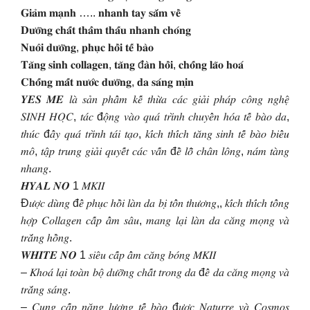
𝐆𝐢𝐚̉𝐦 𝐦𝐚̣𝐧𝐡 ….. 𝐧𝐡𝐚𝐧𝐡 𝐭𝐚𝐲 𝐬𝐚̆́𝐦 𝐯𝐞̂̀
𝐃𝐮̛𝐨̛̃𝐧𝐠 𝐜𝐡𝐚̂́𝐭 𝐭𝐡𝐚̂̉𝐦 𝐭𝐡𝐚̂́𝐮 𝐧𝐡𝐚𝐧𝐡 𝐜𝐡𝐨́𝐧𝐠
𝐍𝐮𝐨̂𝐢 𝐝𝐮̛𝐨̛̃𝐧𝐠, 𝐩𝐡𝐮̣𝐜 𝐡𝐨̂̀𝐢 𝐭𝐞̂́ 𝐛𝐚̀𝐨
𝐓𝐚̆𝐧𝐠 𝐬𝐢𝐧𝐡 𝐜𝐨𝐥𝐥𝐚𝐠𝐞𝐧, 𝐭𝐚̆𝐧𝐠 đ𝐚̀𝐧 𝐡𝐨̂̀𝐢, 𝐜𝐡𝐨̂́𝐧𝐠 𝐥𝐚̃𝐨 𝐡𝐨𝐚́
𝐂𝐡𝐨̂́𝐧𝐠 𝐦𝐚̂́𝐭 𝐧𝐮̛𝐨̛́𝐜 𝐝𝐮̛𝐨̛̃𝐧𝐠, 𝐝𝐚 𝐬𝐚́𝐧𝐠 𝐦𝐢̣𝐧
𝒀𝑬𝑺 𝑴𝑬 𝑙𝑎̀ 𝑠𝑎̉𝑛 𝑝ℎ𝑎̂̉𝑚 𝑘𝑒̂́ 𝑡ℎ𝑢̛̀𝑎 𝑐𝑎́𝑐 𝑔𝑖𝑎̉𝑖 𝑝ℎ𝑎́𝑝 𝑐𝑜̂𝑛𝑔 𝑛𝑔ℎ𝑒̣̂
𝑆𝐼𝑁𝐻 𝐻𝑂̣𝐶, 𝑡𝑎́𝑐 đ𝑜̣̂𝑛𝑔 𝑣𝑎̀𝑜 𝑞𝑢𝑎́ 𝑡𝑟𝑖̀𝑛ℎ 𝑐ℎ𝑢𝑦𝑒̂̉𝑛 ℎ𝑜́𝑎 𝑡𝑒̂́ 𝑏𝑎̀𝑜 𝑑𝑎,
𝑡ℎ𝑢́𝑐 đ𝑎̂̉𝑦 𝑞𝑢𝑎́ 𝑡𝑟𝑖̀𝑛ℎ 𝑡𝑎́𝑖 𝑡𝑎̣𝑜, 𝑘𝑖́𝑐ℎ 𝑡ℎ𝑖́𝑐ℎ 𝑡𝑎̆𝑛𝑔 𝑠𝑖𝑛ℎ 𝑡𝑒̂́ 𝑏𝑎̀𝑜 𝑏𝑖𝑒̂̉𝑢
𝑚𝑜̂, 𝑡𝑎̣̂𝑝 𝑡𝑟𝑢𝑛𝑔 𝑔𝑖𝑎̉𝑖 𝑞𝑢𝑦𝑒̂́𝑡 𝑐𝑎́𝑐 𝑣𝑎̂́𝑛 đ𝑒̂̀ 𝑙𝑜̂̃ 𝑐ℎ𝑎̂𝑛 𝑙𝑜̂𝑛𝑔, 𝑛𝑎́𝑚 𝑡𝑎̀𝑛𝑔
𝑛ℎ𝑎𝑛𝑔.
𝑯𝒀𝑨𝑳 𝑵𝑶 1 𝑀𝐾𝐼𝐼
Đ𝑢̛𝑜̛̣𝑐 𝑑𝑢̀𝑛𝑔 đ𝑒̂̉ 𝑝ℎ𝑢̣𝑐 ℎ𝑜̂̀𝑖 𝑙𝑎̀𝑛 𝑑𝑎 𝑏𝑖̣ 𝑡𝑜̂̉𝑛 𝑡ℎ𝑢̛𝑜̛𝑛𝑔,, 𝑘𝑖́𝑐ℎ 𝑡ℎ𝑖́𝑐ℎ 𝑡𝑜̂̉𝑛𝑔
ℎ𝑜̛̣𝑝 𝐶𝑜𝑙𝑙𝑎𝑔𝑒𝑛 𝑐𝑎̂́𝑝 𝑎̂̉𝑚 𝑠𝑎̂𝑢, 𝑚𝑎𝑛𝑔 𝑙𝑎̣𝑖 𝑙𝑎̀𝑛 𝑑𝑎 𝑐𝑎̆𝑛𝑔 𝑚𝑜̣𝑛𝑔 𝑣𝑎̀
𝑡𝑟𝑎̆́𝑛𝑔 ℎ𝑜̂̀𝑛𝑔.
𝑾𝑯𝑰𝑻𝑬 𝑵𝑶 1 𝑠𝑖𝑒̂𝑢 𝑐𝑎̂́𝑝 𝑎̂̉𝑚 𝑐𝑎̆𝑛𝑔 𝑏𝑜́𝑛𝑔 𝑀𝐾𝐼𝐼
– 𝐾ℎ𝑜𝑎́ 𝑙𝑎̣𝑖 𝑡𝑜𝑎̀𝑛 𝑏𝑜̣̂ 𝑑𝑢̛𝑜̛̃𝑛𝑔 𝑐ℎ𝑎̂́𝑡 𝑡𝑟𝑜𝑛𝑔 𝑑𝑎 đ𝑒̂̉ 𝑑𝑎 𝑐𝑎̆𝑛𝑔 𝑚𝑜̣𝑛𝑔 𝑣𝑎̀
𝑡𝑟𝑎̆́𝑛𝑔 𝑠𝑎́𝑛𝑔.
– 𝐶𝑢𝑛𝑔 𝑐𝑎̂́𝑝 𝑛𝑎̆𝑛𝑔 𝑙𝑢̛𝑜̛𝑛𝑔 𝑡𝑒̂́ 𝑏𝑎̀𝑜 đ𝑢̛𝑜̛̣𝑐 𝑁𝑎𝑡𝑢𝑟𝑟𝑒 𝑣𝑎̀ 𝐶𝑜𝑠𝑚𝑜𝑠