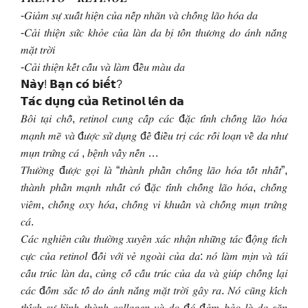
-𝐺𝑖𝑎̉𝑚 𝑠𝑢̛̣ 𝑥𝑢𝑎̂́𝑡 ℎ𝑖𝑒̣̂𝑛 𝑐𝑢̉𝑎 𝑛𝑒̂́𝑝 𝑛ℎ𝑎̆𝑛 𝑣𝑎̀ 𝑐ℎ𝑜̂́𝑛𝑔 𝑙𝑎̃𝑜 ℎ𝑜́𝑎 𝑑𝑎
-𝐶𝑎̉𝑖 𝑡ℎ𝑖𝑒̣̂𝑛 𝑠𝑢̛́𝑐 𝑘ℎ𝑜̉𝑒 𝑐𝑢̉𝑎 𝑙𝑎̀𝑛 𝑑𝑎 𝑏𝑖̣ 𝑡𝑜̂̉𝑛 𝑡ℎ𝑢̛𝑜̛𝑛𝑔 𝑑𝑜 𝑎́𝑛ℎ 𝑛𝑎̆́𝑛𝑔
𝑚𝑎̣̆𝑡 𝑡𝑟𝑜̛̀𝑖
-𝐶𝑎̉𝑖 𝑡ℎ𝑖𝑒̣̂𝑛 𝑘𝑒̂́𝑡 𝑐𝑎̂́𝑢 𝑣𝑎̀ 𝑙𝑎̀𝑚 đ𝑒̂̀𝑢 𝑚𝑎̀𝑢 𝑑𝑎
𝗡𝗮̀𝘆! 𝗕𝗮̣𝗻 𝗰𝗼́ 𝗯𝗶𝗲̂́𝘁?
𝗧𝗮́𝗰 𝗱𝘂̣𝗻𝗴 𝗰𝘂̉𝗮 𝗥𝗲𝘁𝗶𝗻𝗼𝗹 𝗹𝗲̂𝗻 𝗱𝗮
𝐵𝑜̂𝑖 𝑡𝑎̣𝑖 𝑐ℎ𝑜̂̃, 𝑟𝑒𝑡𝑖𝑛𝑜𝑙 𝑐𝑢𝑛𝑔 𝑐𝑎̂́𝑝 𝑐𝑎́𝑐 đ𝑎̣̆𝑐 𝑡𝑖́𝑛ℎ 𝑐ℎ𝑜̂́𝑛𝑔 𝑙𝑎̃𝑜 ℎ𝑜́𝑎
𝑚𝑎̣𝑛ℎ 𝑚𝑒̃ 𝑣𝑎̀ đ𝑢̛𝑜̛̣𝑐 𝑠𝑢̛̉ 𝑑𝑢̣𝑛𝑔 đ𝑒̂̉ đ𝑖𝑒̂̀𝑢 𝑡𝑟𝑖̣ 𝑐𝑎́𝑐 𝑟𝑜̂́𝑖 𝑙𝑜𝑎̣𝑛 𝑣𝑒̂̀ 𝑑𝑎 𝑛ℎ𝑢̛
𝑚𝑢̣𝑛 𝑡𝑟𝑢̛́𝑛𝑔 𝑐𝑎́ , 𝑏𝑒̣̂𝑛ℎ 𝑣𝑎̂̉𝑦 𝑛𝑒̂́𝑛 …
𝑇ℎ𝑢̛𝑜̛̀𝑛𝑔 đ𝑢̛𝑜̛̣𝑐 𝑔𝑜̣𝑖 𝑙𝑎̀ “𝑡ℎ𝑎̀𝑛ℎ 𝑝ℎ𝑎̂̀𝑛 𝑐ℎ𝑜̂́𝑛𝑔 𝑙𝑎̃𝑜 ℎ𝑜́𝑎 𝑡𝑜̂́𝑡 𝑛ℎ𝑎̂́𝑡”,
𝑡ℎ𝑎̀𝑛ℎ 𝑝ℎ𝑎̂̀𝑛 𝑚𝑎̣𝑛ℎ 𝑛ℎ𝑎̂́𝑡 𝑐𝑜́ đ𝑎̣̆𝑐 𝑡𝑖́𝑛ℎ 𝑐ℎ𝑜̂́𝑛𝑔 𝑙𝑎̃𝑜 ℎ𝑜́𝑎, 𝑐ℎ𝑜̂́𝑛𝑔
𝑣𝑖𝑒̂𝑚, 𝑐ℎ𝑜̂́𝑛𝑔 𝑜𝑥𝑦 ℎ𝑜́𝑎, 𝑐ℎ𝑜̂́𝑛𝑔 𝑣𝑖 𝑘ℎ𝑢𝑎̂̉𝑛 𝑣𝑎̀ 𝑐ℎ𝑜̂́𝑛𝑔 𝑚𝑢̣𝑛 𝑡𝑟𝑢̛́𝑛𝑔
𝑐𝑎́.
𝐶𝑎́𝑐 𝑛𝑔ℎ𝑖𝑒̂𝑛 𝑐𝑢̛́𝑢 𝑡ℎ𝑢̛𝑜̛̀𝑛𝑔 𝑥𝑢𝑦𝑒̂𝑛 𝑥𝑎́𝑐 𝑛ℎ𝑎̣̂𝑛 𝑛ℎ𝑢̛̃𝑛𝑔 𝑡𝑎́𝑐 đ𝑜̣̂𝑛𝑔 𝑡𝑖́𝑐ℎ
𝑐𝑢̛̣𝑐 𝑐𝑢̉𝑎 𝑟𝑒𝑡𝑖𝑛𝑜𝑙 đ𝑜̂́𝑖 𝑣𝑜̛́𝑖 𝑣𝑒̉ 𝑛𝑔𝑜𝑎̀𝑖 𝑐𝑢̉𝑎 𝑑𝑎: 𝑛𝑜́ 𝑙𝑎̀𝑚 𝑚𝑖̣𝑛 𝑣𝑎̀ 𝑡𝑎́𝑖
𝑐𝑎̂́𝑢 𝑡𝑟𝑢́𝑐 𝑙𝑎̀𝑛 𝑑𝑎, 𝑐𝑢̉𝑛𝑔 𝑐𝑜̂́ 𝑐𝑎̂́𝑢 𝑡𝑟𝑢́𝑐 𝑐𝑢̉𝑎 𝑑𝑎 𝑣𝑎̀ 𝑔𝑖𝑢́𝑝 𝑐ℎ𝑜̂́𝑛𝑔 𝑙𝑎̣𝑖
𝑐𝑎́𝑐 đ𝑜̂́𝑚 𝑠𝑎̆́𝑐 𝑡𝑜̂́ 𝑑𝑜 𝑎́𝑛ℎ 𝑛𝑎̆́𝑛𝑔 𝑚𝑎̣̆𝑡 𝑡𝑟𝑜̛̀𝑖 𝑔𝑎̂𝑦 𝑟𝑎. 𝑁𝑜́ 𝑐𝑢̃𝑛𝑔 𝑘𝑖́𝑐ℎ
𝑡ℎ𝑖́𝑐ℎ 𝑠𝑢̛̣ ℎ𝑖̀𝑛ℎ 𝑡ℎ𝑎̀𝑛ℎ 𝑐𝑜𝑙𝑙𝑎𝑔𝑒𝑛 𝑣𝑎̀ 𝑑𝑜 đ𝑜́ đ𝑎̉𝑚 𝑏𝑎̉𝑜 𝑙𝑎̀ 𝑑𝑎 𝑠𝑎̆𝑛