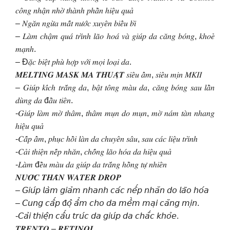
𝑐𝑜̂𝑛𝑔 𝑛ℎ𝑎̣̂𝑛 𝑛ℎ𝑜̛̀ 𝑡ℎ𝑎̀𝑛ℎ 𝑝ℎ𝑎̂̀𝑛 ℎ𝑖𝑒̣̂𝑢 𝑞𝑢𝑎̉
– 𝑁𝑔𝑎̆𝑛 𝑛𝑔𝑢̛̀𝑎 𝑚𝑎̂́𝑡 𝑛𝑢̛𝑜̛́𝑐 𝑥𝑢𝑦𝑒̂𝑛 𝑏𝑖𝑒̂̉𝑢 𝑏𝑖̀
– 𝐿𝑎̀𝑚 𝑐ℎ𝑎̣̂𝑚 𝑞𝑢𝑎́ 𝑡𝑟𝑖̀𝑛ℎ 𝑙𝑎̃𝑜 ℎ𝑜𝑎́ 𝑣𝑎̀ 𝑔𝑖𝑢́𝑝 𝑑𝑎 𝑐𝑎̆𝑛𝑔 𝑏𝑜́𝑛𝑔, 𝑘ℎ𝑜𝑒̉
𝑚𝑎̣𝑛ℎ.
– Đ𝑎̣̆𝑐 𝑏𝑖𝑒̣̂𝑡 𝑝ℎ𝑢̀ ℎ𝑜̛̣𝑝 𝑣𝑜̛́𝑖 𝑚𝑜̣𝑖 𝑙𝑜𝑎̣𝑖 𝑑𝑎.
𝑴𝑬𝑳𝑻𝑰𝑵𝑮 𝑴𝑨𝑺𝑲 𝑴𝑨 𝑻𝑯𝑼𝑨̣̂𝑻 𝑠𝑖𝑒̂𝑢 𝑎̂̉𝑚, 𝑠𝑖𝑒̂𝑢 𝑚𝑖̣𝑛 𝑀𝐾𝐼𝐼
– 𝐺𝑖𝑢́𝑝 𝑘𝑖́𝑐ℎ 𝑡𝑟𝑎̆́𝑛𝑔 𝑑𝑎, 𝑏𝑎̣̂𝑡 𝑡𝑜̂𝑛𝑔 𝑚𝑎̀𝑢 𝑑𝑎, 𝑐𝑎̆𝑛𝑔 𝑏𝑜́𝑛𝑔 𝑠𝑎𝑢 𝑙𝑎̂̀𝑛
𝑑𝑢̀𝑛𝑔 𝑑𝑎 đ𝑎̂̀𝑢 𝑡𝑖𝑒̂𝑛.
-𝐺𝑖𝑢́𝑝 𝑙𝑎̀𝑚 𝑚𝑜̛̀ 𝑡ℎ𝑎̂𝑚, 𝑡ℎ𝑎̂𝑚 𝑚𝑢̣𝑛 𝑑𝑜 𝑚𝑢̣𝑛, 𝑚𝑜̛̀ 𝑛𝑎́𝑚 𝑡𝑎̀𝑛 𝑛ℎ𝑎𝑛𝑔
ℎ𝑖𝑒̣̂𝑢 𝑞𝑢𝑎̉
-𝐶𝑎̂́𝑝 𝑎̂̉𝑚, 𝑝ℎ𝑢̣𝑐 ℎ𝑜̂̀𝑖 𝑙𝑎̀𝑛 𝑑𝑎 𝑐ℎ𝑢𝑦𝑒̂𝑛 𝑠𝑎̂𝑢, 𝑠𝑎𝑢 𝑐𝑎́𝑐 𝑙𝑖𝑒̣̂𝑢 𝑡𝑟𝑖̀𝑛ℎ
-𝐶𝑎̉𝑖 𝑡ℎ𝑖𝑒̣̂𝑛 𝑛𝑒̂́𝑝 𝑛ℎ𝑎̆𝑛, 𝑐ℎ𝑜̂́𝑛𝑔 𝑙𝑎̃𝑜 ℎ𝑜́𝑎 𝑑𝑎 ℎ𝑖𝑒̣̂𝑢 𝑞𝑢𝑎̉
-𝐿𝑎̀𝑚 đ𝑒̂̀𝑢 𝑚𝑎̀𝑢 𝑑𝑎 𝑔𝑖𝑢́𝑝 𝑑𝑎 𝑡𝑟𝑎̆́𝑛𝑔 ℎ𝑜̂̀𝑛𝑔 𝑡𝑢̛̣ 𝑛ℎ𝑖𝑒̂𝑛
𝑵𝑼̛𝑶̛́𝑪 𝑻𝑯𝑨̂̀𝑵 𝑾𝑨𝑻𝑬𝑹 𝑫𝑹𝑶𝑷
– 𝘎𝘪𝘶́𝘱 𝘭𝘢̀𝘮 𝘨𝘪𝘢̉𝘮 𝘯𝘩𝘢𝘯𝘩 𝘤𝘢́𝘤 𝘯𝘦̂́𝘱 𝘯𝘩𝘢̆𝘯 𝘥𝘰 𝘭𝘢̃𝘰 𝘩𝘰́𝘢
– 𝘊𝘶𝘯𝘨 𝘤𝘢̂́𝘱 đ𝘰̣̂ 𝘢̂̉𝘮 𝘤𝘩𝘰 𝘥𝘢 𝘮𝘦̂̀𝘮 𝘮𝘢̣𝘪 𝘤𝘢̆𝘯𝘨 𝘮𝘪̣𝘯.
-𝘊𝘢̉𝘪 𝘵𝘩𝘪𝘦̣̂𝘯 𝘤𝘢̂́𝘶 𝘵𝘳𝘶́𝘤 𝘥𝘢 𝘨𝘪𝘶́𝘱 𝘥𝘢 𝘤𝘩𝘢̆́𝘤 𝘬𝘩𝘰̉𝘦.
𝑻𝑹𝑬𝑵𝑻𝑶 – 𝑹𝑬𝑻𝑰𝑵𝑶𝑳