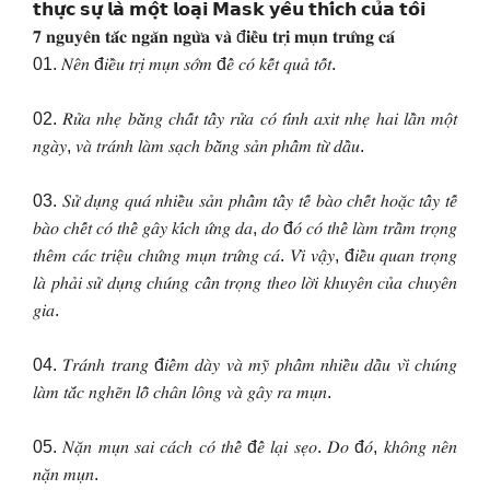
𝘁𝗵𝘂̛̣𝗰 𝘀𝘂̛̣ 𝗹𝗮̀ 𝗺𝗼̣̂𝘁 𝗹𝗼𝗮̣𝗶 𝗠𝗮𝘀𝗸 𝘆𝗲̂𝘂 𝘁𝗵𝗶́𝗰𝗵 𝗰𝘂̉𝗮 𝘁𝗼̂𝗶
𝟕 𝐧𝐠𝐮𝐲𝐞̂𝐧 𝐭𝐚̆́𝐜 𝐧𝐠𝐚̆𝐧 𝐧𝐠𝐮̛̀𝐚 𝐯𝐚̀ đ𝐢𝐞̂̀𝐮 𝐭𝐫𝐢̣ 𝐦𝐮̣𝐧 𝐭𝐫𝐮̛́𝐧𝐠 𝐜𝐚́
01. 𝑁𝑒̂𝑛 đ𝑖𝑒̂̀𝑢 𝑡𝑟𝑖̣ 𝑚𝑢̣𝑛 𝑠𝑜̛́𝑚 đ𝑒̂̉ 𝑐𝑜́ 𝑘𝑒̂́𝑡 𝑞𝑢𝑎̉ 𝑡𝑜̂́𝑡.
02. 𝑅𝑢̛̉𝑎 𝑛ℎ𝑒̣ 𝑏𝑎̆̀𝑛𝑔 𝑐ℎ𝑎̂́𝑡 𝑡𝑎̂̉𝑦 𝑟𝑢̛̉𝑎 𝑐𝑜́ 𝑡𝑖́𝑛ℎ 𝑎𝑥𝑖𝑡 𝑛ℎ𝑒̣ ℎ𝑎𝑖 𝑙𝑎̂̀𝑛 𝑚𝑜̣̂𝑡
𝑛𝑔𝑎̀𝑦, 𝑣𝑎̀ 𝑡𝑟𝑎́𝑛ℎ 𝑙𝑎̀𝑚 𝑠𝑎̣𝑐ℎ 𝑏𝑎̆̀𝑛𝑔 𝑠𝑎̉𝑛 𝑝ℎ𝑎̂̉𝑚 𝑡𝑢̛̀ 𝑑𝑎̂̀𝑢.
03. 𝑆𝑢̛̉ 𝑑𝑢̣𝑛𝑔 𝑞𝑢𝑎́ 𝑛ℎ𝑖𝑒̂̀𝑢 𝑠𝑎̉𝑛 𝑝ℎ𝑎̂̉𝑚 𝑡𝑎̂̉𝑦 𝑡𝑒̂́ 𝑏𝑎̀𝑜 𝑐ℎ𝑒̂́𝑡 ℎ𝑜𝑎̣̆𝑐 𝑡𝑎̂̉𝑦 𝑡𝑒̂́
𝑏𝑎̀𝑜 𝑐ℎ𝑒̂́𝑡 𝑐𝑜́ 𝑡ℎ𝑒̂̉ 𝑔𝑎̂𝑦 𝑘𝑖́𝑐ℎ 𝑢̛́𝑛𝑔 𝑑𝑎, 𝑑𝑜 đ𝑜́ 𝑐𝑜́ 𝑡ℎ𝑒̂̉ 𝑙𝑎̀𝑚 𝑡𝑟𝑎̂̀𝑚 𝑡𝑟𝑜̣𝑛𝑔
𝑡ℎ𝑒̂𝑚 𝑐𝑎́𝑐 𝑡𝑟𝑖𝑒̣̂𝑢 𝑐ℎ𝑢̛́𝑛𝑔 𝑚𝑢̣𝑛 𝑡𝑟𝑢̛́𝑛𝑔 𝑐𝑎́. 𝑉𝑖̀ 𝑣𝑎̣̂𝑦, đ𝑖𝑒̂̀𝑢 𝑞𝑢𝑎𝑛 𝑡𝑟𝑜̣𝑛𝑔
𝑙𝑎̀ 𝑝ℎ𝑎̉𝑖 𝑠𝑢̛̉ 𝑑𝑢̣𝑛𝑔 𝑐ℎ𝑢́𝑛𝑔 𝑐𝑎̂̉𝑛 𝑡𝑟𝑜̣𝑛𝑔 𝑡ℎ𝑒𝑜 𝑙𝑜̛̀𝑖 𝑘ℎ𝑢𝑦𝑒̂𝑛 𝑐𝑢̉𝑎 𝑐ℎ𝑢𝑦𝑒̂𝑛
𝑔𝑖𝑎.
04. 𝑇𝑟𝑎́𝑛ℎ 𝑡𝑟𝑎𝑛𝑔 đ𝑖𝑒̂̉𝑚 𝑑𝑎̀𝑦 𝑣𝑎̀ 𝑚𝑦̃ 𝑝ℎ𝑎̂̉𝑚 𝑛ℎ𝑖𝑒̂̀𝑢 𝑑𝑎̂̀𝑢 𝑣𝑖̀ 𝑐ℎ𝑢́𝑛𝑔
𝑙𝑎̀𝑚 𝑡𝑎̆́𝑐 𝑛𝑔ℎ𝑒̃𝑛 𝑙𝑜̂̃ 𝑐ℎ𝑎̂𝑛 𝑙𝑜̂𝑛𝑔 𝑣𝑎̀ 𝑔𝑎̂𝑦 𝑟𝑎 𝑚𝑢̣𝑛.
05. 𝑁𝑎̣̆𝑛 𝑚𝑢̣𝑛 𝑠𝑎𝑖 𝑐𝑎́𝑐ℎ 𝑐𝑜́ 𝑡ℎ𝑒̂̉ đ𝑒̂̉ 𝑙𝑎̣𝑖 𝑠𝑒̣𝑜. 𝐷𝑜 đ𝑜́, 𝑘ℎ𝑜̂𝑛𝑔 𝑛𝑒̂𝑛
𝑛𝑎̣̆𝑛 𝑚𝑢̣𝑛.