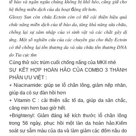
𝑡𝑒̂́ 𝑏𝑎̀𝑜 𝑣𝑎̀ 𝑛𝑔𝑎̆𝑛 𝑛𝑔𝑢̛̀𝑎 𝑐ℎ𝑢́𝑛𝑔 𝑘ℎ𝑜̂𝑛𝑔 𝑏𝑖̣ 𝑘ℎ𝑜̂ ℎ𝑒́𝑜, 𝑐𝑢̃𝑛𝑔 𝑔𝑖𝑢̛̃ 𝑐ℎ𝑜
ℎ𝑒̣̂ 𝑡ℎ𝑜̂́𝑛𝑔 𝑚𝑖𝑒̂̃𝑛 𝑑𝑖̣𝑐ℎ 𝑐𝑢̉𝑎 𝑑𝑎 ℎ𝑜𝑎̣𝑡 đ𝑜̣̂𝑛𝑔 𝑡𝑜̂́𝑡 ℎ𝑜̛𝑛.
𝐺𝑙𝑜𝑠𝑠𝑦 𝑆𝑢𝑛 𝑐𝑜̀𝑛 𝑐ℎ𝑢̛́𝑎 𝐸𝑐𝑡𝑜𝑖𝑛 𝑐𝑜̀𝑛 𝑐𝑜́ 𝑡ℎ𝑒̂̉ 𝑐𝑎̉𝑖 𝑡ℎ𝑖𝑒̣̂𝑛 ℎ𝑖𝑒̣̂𝑢 𝑞𝑢𝑎̉
𝑐ℎ𝑢̛́𝑐 𝑛𝑎̆𝑛𝑔 𝑚𝑖𝑒̂̃𝑛 𝑑𝑖̣𝑐ℎ 𝑐𝑢̉𝑎 𝑡𝑒̂́ 𝑏𝑎̀𝑜 𝑑𝑎, 𝑡𝑎̆𝑛𝑔 𝑘ℎ𝑎̉ 𝑛𝑎̆𝑛𝑔 𝑠𝑢̛̉𝑎 𝑐ℎ𝑢̛̃𝑎,
𝑐ℎ𝑜̂́𝑛𝑔 𝑙𝑎̣𝑖 𝑠𝑢̛̣ 𝑥𝑎̂𝑚 𝑛ℎ𝑎̣̂𝑝 𝑐𝑢̉𝑎 𝑣𝑖 𝑠𝑖𝑛ℎ 𝑣𝑎̣̂𝑡 𝑣𝑎̀ 𝑐𝑎́𝑐 𝑐ℎ𝑎̂́𝑡 𝑔𝑎̂𝑦 𝑑𝑖̣
𝑢̛́𝑛𝑔. 𝑀𝑜̣̂𝑡 𝑠𝑜̂́ 𝑛𝑔ℎ𝑖𝑒̂𝑛 𝑐𝑢̛́𝑢 𝑐𝑢̉𝑎 𝑐𝑎́𝑐 𝑐ℎ𝑢𝑦𝑒̂𝑛 𝑔𝑖𝑎 𝑐ℎ𝑜 𝑡ℎ𝑎̂́𝑦 𝐸𝑐𝑡𝑜𝑖𝑛
𝑐𝑜́ 𝑡ℎ𝑒̂̉ 𝑐ℎ𝑜̂́𝑛𝑔 𝑙𝑎̣𝑖 𝑡𝑜̂̉𝑛 𝑡ℎ𝑢̛𝑜̛𝑛𝑔 𝑑𝑎 𝑣𝑎̀ 𝑠𝑢̛̉𝑎 𝑐ℎ𝑢̛̃𝑎 𝑡𝑜̂̉𝑛 𝑡ℎ𝑢̛𝑜̛𝑛𝑔 𝐷𝑁𝐴
𝑑𝑜 𝑇𝑖𝑎 𝑐𝑢̛̣𝑐 𝑡𝑖́𝑚
Cùng thử sức trùm cuối chống nắng của MKII nhé
SỰ KẾT HỢP HOÀN HẢO CỦA COMBO 3 THÀNH
PHẦN ƯU VIỆT :
+ Niacinamide: giúp se lỗ chân lông, giảm nếp nhăn,
giúp da có sự đàn hồi hơn
+ Vitamin C : cải thiện sắc tố da, giúp da săn chắc,
căng mịn hơn bao giờ hết.
+Brightenyl: Giảm đáng kể kích thước lỗ chân lông
trong 56 ngày, phục hồi một làn da hoàn hảo.Kiểm
soát sự sẫm màu của da và làm giảm các đốm nâu do