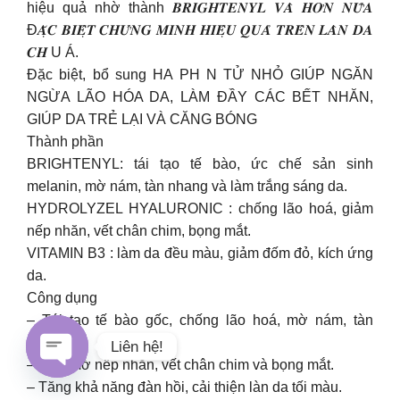
hiệu quả nhờ thành 𝑩𝑹𝑰𝑮𝑯𝑻𝑬𝑵𝒀𝑳 𝑽𝑨̀ 𝑯𝑶̛𝑵 𝑵𝑼̛̃𝑨
Đ𝑨̣̆𝑪 𝑩𝑰𝑬̣̂𝑻 𝑪𝑯𝑼̛́𝑵𝑮 𝑴𝑰𝑵𝑯 𝑯𝑰𝑬̣̂𝑼 𝑸𝑼𝑨̉ 𝑻𝑹𝑬̂𝑵 𝑳𝑨̀𝑵 𝑫𝑨
𝑪𝑯 U Á.
Đặc biệt, bổ sung HA PH N TỬ NHỎ GIÚP NGĂN
NGỪA LÃO HÓA DA, LÀM ĐẦY CÁC BẾT NHĂN,
GIÚP DA TRẺ LẠI VÀ CĂNG BÓNG
Thành phần
BRIGHTENYL: tái tạo tế bào, ức chế sản sinh
melanin, mờ nám, tàn nhang và làm trắng sáng da.
HYDROLYZEL HYALURONIC : chống lão hoá, giảm
nếp nhăn, vết chân chim, bọng mắt.
VITAMIN B3 : làm da đều màu, giảm đốm đỏ, kích ứng
da.
Công dụng
– Tái tạo tế bào gốc, chống lão hoá, mờ nám, tàn
nhang.
Liên hệ!
– Làm mờ nếp nhăn, vết chân chim và bọng mắt.
Open
– Tăng khả năng đàn hồi, cải thiện làn da tối màu.