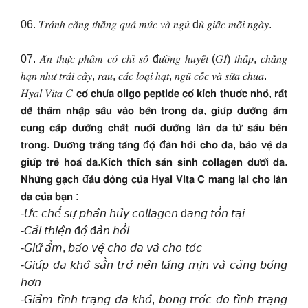
06. 𝑇𝑟𝑎́𝑛ℎ 𝑐𝑎̆𝑛𝑔 𝑡ℎ𝑎̆̉𝑛𝑔 𝑞𝑢𝑎́ 𝑚𝑢̛́𝑐 𝑣𝑎̀ 𝑛𝑔𝑢̉ đ𝑢̉ 𝑔𝑖𝑎̂́𝑐 𝑚𝑜̂̃𝑖 𝑛𝑔𝑎̀𝑦.
07. 𝐴̆𝑛 𝑡ℎ𝑢̛̣𝑐 𝑝ℎ𝑎̂̉𝑚 𝑐𝑜́ 𝑐ℎ𝑖̉ 𝑠𝑜̂́ đ𝑢̛𝑜̛̀𝑛𝑔 ℎ𝑢𝑦𝑒̂́𝑡 (𝐺𝐼) 𝑡ℎ𝑎̂́𝑝, 𝑐ℎ𝑎̆̉𝑛𝑔
ℎ𝑎̣𝑛 𝑛ℎ𝑢̛ 𝑡𝑟𝑎́𝑖 𝑐𝑎̂𝑦, 𝑟𝑎𝑢, 𝑐𝑎́𝑐 𝑙𝑜𝑎̣𝑖 ℎ𝑎̣𝑡, 𝑛𝑔𝑢̃ 𝑐𝑜̂́𝑐 𝑣𝑎̀ 𝑠𝑢̛̃𝑎 𝑐ℎ𝑢𝑎.
𝐻𝑦𝑎𝑙 𝑉𝑖𝑡𝑎 𝐶 𝗰𝗼́ 𝗰𝗵𝘂̛́𝗮 𝗼𝗹𝗶𝗴𝗼 𝗽𝗲𝗽𝘁𝗶𝗱𝗲 𝗰𝗼́ 𝗸𝗶́𝗰𝗵 𝘁𝗵𝘂̛𝗼̛́𝗰 𝗻𝗵𝗼̉, 𝗿𝗮̂́𝘁
𝗱𝗲̂̃ 𝘁𝗵𝗮̂𝗺 𝗻𝗵𝗮̣̂𝗽 𝘀𝗮̂𝘂 𝘃𝗮̀𝗼 𝗯𝗲̂𝗻 𝘁𝗿𝗼𝗻𝗴 𝗱𝗮, 𝗴𝗶𝘂́𝗽 𝗱𝘂̛𝗼̛̃𝗻𝗴 𝗮̂̉𝗺
𝗰𝘂𝗻𝗴 𝗰𝗮̂́𝗽 𝗱𝘂̛𝗼̛̃𝗻𝗴 𝗰𝗵𝗮̂́𝘁 𝗻𝘂𝗼̂𝗶 𝗱𝘂̛𝗼̛̃𝗻𝗴 𝗹𝗮̀𝗻 𝗱𝗮 𝘁𝘂̛̀ 𝘀𝗮̂𝘂 𝗯𝗲̂𝗻
𝘁𝗿𝗼𝗻𝗴. 𝗗𝘂̛𝗼̛̃𝗻𝗴 𝘁𝗿𝗮̆́𝗻𝗴 𝘁𝗮̆𝗻𝗴 đ𝗼̣̂ đ𝗮̀𝗻 𝗵𝗼̂̀𝗶 𝗰𝗵𝗼 𝗱𝗮, 𝗯𝗮̉𝗼 𝘃𝗲̣̂ 𝗱𝗮
𝗴𝗶𝘂́𝗽 𝘁𝗿𝗲̉ 𝗵𝗼𝗮́ 𝗱𝗮.𝗞𝗶́𝗰𝗵 𝘁𝗵𝗶́𝗰𝗵 𝘀𝗮̉𝗻 𝘀𝗶𝗻𝗵 𝗰𝗼𝗹𝗹𝗮𝗴𝗲𝗻 𝗱𝘂̛𝗼̛́𝗶 𝗱𝗮.
𝗡𝗵𝘂̛̃𝗻𝗴 𝗴𝗮̣𝗰𝗵 đ𝗮̂̀𝘂 𝗱𝗼̀𝗻𝗴 𝗰𝘂̉𝗮 𝗛𝘆𝗮𝗹 𝗩𝗶𝘁𝗮 𝗖 𝗺𝗮𝗻𝗴 𝗹𝗮̣𝗶 𝗰𝗵𝗼 𝗹𝗮̀𝗻
𝗱𝗮 𝗰𝘂̉𝗮 𝗯𝗮̣𝗻 :
-𝘜̛́𝘤 𝘤𝘩𝘦̂́ 𝘴𝘶̛̣ 𝘱𝘩𝘢̂𝘯 𝘩𝘶̉𝘺 𝘤𝘰𝘭𝘭𝘢𝘨𝘦𝘯 đ𝘢𝘯𝘨 𝘵𝘰̂̀𝘯 𝘵𝘢̣𝘪
-𝘊𝘢̉𝘪 𝘵𝘩𝘪𝘦̣̂𝘯 đ𝘰̣̂ đ𝘢̀𝘯 𝘩𝘰̂̀𝘪
-𝘎𝘪𝘶̛̃ 𝘢̂̉𝘮, 𝘣𝘢̉𝘰 𝘷𝘦̣̂ 𝘤𝘩𝘰 𝘥𝘢 𝘷𝘢̀ 𝘤𝘩𝘰 𝘵𝘰́𝘤
-𝘎𝘪𝘶́𝘱 𝘥𝘢 𝘬𝘩𝘰̂ 𝘴𝘢̂̀𝘯 𝘵𝘳𝘰̛̉ 𝘯𝘦̂𝘯 𝘭𝘢́𝘯𝘨 𝘮𝘪̣𝘯 𝘷𝘢̀ 𝘤𝘢̆𝘯𝘨 𝘣𝘰́𝘯𝘨
𝘩𝘰̛𝘯
-𝘎𝘪𝘢̉𝘮 𝘵𝘪̀𝘯𝘩 𝘵𝘳𝘢̣𝘯𝘨 𝘥𝘢 𝘬𝘩𝘰̂, 𝘣𝘰𝘯𝘨 𝘵𝘳𝘰́𝘤 𝘥𝘰 𝘵𝘪̀𝘯𝘩 𝘵𝘳𝘢̣𝘯𝘨