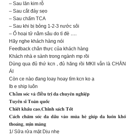
– Sau lăn kim rỗ
– Sau cắt đáy sẹo
– Sau chấm TCA
– Sau khi bị bỏng 1-2-3 nước sôi
– Ổ hoại tử nằm sâu do tì đè ….
Hãy nghe khách hàng nói
Feedback chân thực của khách hàng
Khách nhà e sành trong ngành mp rồi
Dùng qua đủ thứ kcn , đủ hãng rồi MKll vẫn là CHÂN
ÁI
Còn ce nào đang loay hoay tìm kcn ko ạ
Ib e ship luôn
𝐂𝐡ă𝐦 𝐬𝐨́𝐜 𝐯𝐚̀ đ𝐢ề𝐮 𝐭𝐫𝐢̣ 𝐝𝐚 𝐜𝐡𝐮𝐲𝐞̂𝐧 𝐧𝐠𝐡𝐢𝐞̣̂𝐩
𝐓𝐮𝐲𝐞̂̉𝐧 𝐬𝐢̉ 𝐓𝐨𝐚̀𝐧 𝐪𝐮𝐨̂́𝐜
𝐂𝐡𝐢𝐞̂́𝐭 𝐤𝐡𝐚̂́𝐮 𝐜𝐚𝐨,𝐂𝐡𝐢́𝐧𝐡 𝐬𝐚́𝐜𝐡 𝐓𝐨̂́𝐭
𝐂𝐚́𝐜𝐡 𝐜𝐡𝐚̆𝐦 𝐬𝐨́𝐜 𝐝𝐚 𝐝𝐚̂̀𝐮 𝐯𝐚̀𝐨 𝐦𝐮̀𝐚 𝐡𝐞̀ 𝐠𝐢𝐮́𝐩 𝐝𝐚 𝐥𝐮𝐨̂𝐧 𝐤𝐡𝐨̂
𝐭𝐡𝐨𝐚́𝐧𝐠, 𝐦𝐢̣𝐧 𝐦𝐚̀𝐧𝐠
1/ Sữa rửa mặt Dịu nhẹ