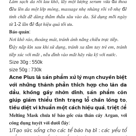
𝐿𝑎̀𝑚 𝑠𝑎̣𝑐ℎ 𝑑𝑎 𝑟𝑜̂̀𝑖 𝑙𝑎𝑢 𝑘ℎ𝑜̂, 𝑙𝑎̂́𝑦 𝑚𝑜̣̂𝑡 𝑙𝑢̛𝑜̛̣𝑛𝑔 𝑠𝑒𝑟𝑢𝑚 𝑣𝑢̛̀𝑎 đ𝑢̉ 𝑡ℎ𝑜𝑎
đ𝑒̂̀𝑢 𝑙𝑒̂𝑛 𝑑𝑎 𝑚𝑜̣̂𝑡 𝑙𝑜̛́𝑝 𝑚𝑜̉𝑛𝑔, 𝑚𝑎𝑠𝑠𝑎𝑔𝑒 𝑛ℎ𝑒̣ 𝑛ℎ𝑎̀𝑛𝑔 𝑟𝑜̂̀𝑖 𝑣𝑜̂̃ 𝑛ℎ𝑒̣ đ𝑒̂̉
𝑡𝑖𝑛ℎ 𝑐ℎ𝑎̂́𝑡 𝑑𝑒̂̃ 𝑑𝑎̀𝑛𝑔 𝑡ℎ𝑎̂̉𝑚 𝑡ℎ𝑎̂́𝑢 𝑠𝑎̂𝑢 𝑣𝑎̀𝑜 𝑑𝑎. 𝑆𝑢̛̉ 𝑑𝑢̣𝑛𝑔 𝑚𝑜̂̃𝑖 𝑛𝑔𝑎̀𝑦
𝑡𝑢̛̀ 1-2 𝑙𝑎̂̀𝑛 đ𝑒̂̉ đ𝑎̣𝑡 ℎ𝑖𝑒̣̂𝑢 𝑞𝑢𝑎̉ 𝑡𝑜̂́𝑖 𝑢̛𝑢.
𝐁𝐚̉𝐨 𝐪𝐮𝐚̉𝐧:
𝑁𝑜̛𝑖 𝑘ℎ𝑜̂ 𝑟𝑎́𝑜, 𝑡ℎ𝑜𝑎́𝑛𝑔 𝑚𝑎́𝑡, 𝑡𝑟𝑎́𝑛ℎ 𝑎́𝑛ℎ 𝑛𝑎̆́𝑛𝑔 𝑐ℎ𝑖𝑒̂́𝑢 𝑡𝑟𝑢̛̣𝑐 𝑡𝑖𝑒̂́𝑝.
Đ𝑎̣̂𝑦 𝑛𝑎̆́𝑝 𝑘𝑖́𝑛 𝑠𝑎𝑢 𝑘ℎ𝑖 𝑠𝑢̛̉ 𝑑𝑢̣𝑛𝑔, 𝑡𝑟𝑎́𝑛ℎ 𝑥𝑎 𝑡𝑎̂̀𝑚 𝑡𝑎𝑦 𝑡𝑟𝑒̉ 𝑒𝑚, 𝑡𝑟𝑎́𝑛ℎ
𝑡𝑖𝑒̂́𝑝 𝑥𝑢́𝑐 𝑣𝑜̛́𝑖 𝑚𝑎̆́𝑡 , 𝑛𝑒̂́𝑢 𝑑𝑖́𝑛ℎ 𝑣𝑎̀𝑜 𝑚𝑎̆́𝑡 ℎ𝑎̃𝑦 𝑟𝑢̛̉𝑎 𝑘𝑦̃ 𝑣𝑜̛́𝑖 𝑛𝑢̛𝑜̛́𝑐.
Size 30g : 550k
size 50g : 730k
𝗔𝗰𝗻𝗲 𝗣𝗹𝘂𝘀 𝗹𝗮̀ 𝘀𝗮̉𝗻 𝗽𝗵𝗮̂̉𝗺 𝘅𝘂̛̉ 𝗹𝘆́ 𝗺𝘂̣𝗻 𝗰𝗵𝘂𝘆𝗲̂𝗻 𝗯𝗶𝗲̣̂𝘁
𝘃𝗼̛́𝗶 𝗻𝗵𝘂̛̃𝗻𝗴 𝘁𝗵𝗮̀𝗻𝗵 𝗽𝗵𝗮̂̀𝗻 𝘁𝗵𝗶́𝗰𝗵 𝗵𝗼̛̣𝗽 𝗰𝗵𝗼 𝗹𝗮̀𝗻 𝗱𝗮
𝗱𝗮̂̀𝘂, 𝗸𝗵𝗼̂𝗻𝗴 𝗴𝗮̂𝘆 𝗻𝗵𝗼̛̀𝗻 𝗱𝗶́𝗻𝗵, 𝘀𝗮̉𝗻 𝗽𝗵𝗮̂̉𝗺 𝗰𝗼̀𝗻
𝗴𝗶𝘂́𝗽 𝗴𝗶𝗮̉𝗺 𝘁𝗵𝗶𝗲̂̉𝘂 𝘁𝗶̀𝗻𝗵 𝘁𝗿𝗮̣𝗻𝗴 𝗹𝗼̂̃ 𝗰𝗵𝗮̂𝗻 𝗹𝗼̂𝗻𝗴 𝘁𝗼,
𝘁𝗶𝗲̂𝘂 𝗱𝗶𝗲̣̂𝘁 𝘃𝗶 𝗸𝗵𝘂𝗮̂̉𝗻 𝗺𝗼̣̂𝘁 𝗰𝗮́𝗰𝗵 𝗵𝗶𝗲̣̂𝘂 𝗾𝘂𝗮̉, 𝘁𝗿𝗶𝗲̣̂𝘁 đ𝗲̂̉
𝐌𝐞𝐥𝐭𝐢𝐧𝐠 𝐌𝐚𝐬𝐤 𝐜𝐡𝐮̛́𝐚 𝐭𝐞̂́ 𝐛𝐚̀𝐨 𝐠𝐨̂́𝐜 𝐜𝐮̉𝐚 𝐭𝐡𝐚̂𝐧 𝐜𝐚̂𝐲 𝐀𝐫𝐠𝐚𝐧, 𝐯𝐨̛́𝐢
𝐜𝐨̂𝐧𝐠 𝐝𝐮̣𝐧𝐠 𝐭𝐮𝐲𝐞̣̂𝐭 𝐯𝐨̛̀𝐢 𝐝𝐮̛𝐨̛́𝐢 đ𝐚̂𝐲:
1/𝘛𝘢̣𝘰 𝘴ức 𝘴𝘰̂́𝘯𝘨 𝘤𝘩𝘰 𝘤𝘢́𝘤 𝘵𝘦̂́ 𝘣𝘢̀𝘰 𝘩𝘢̣ 𝘣𝘪̀ : 𝘤𝘢́𝘤 𝘺𝘦̂́𝘶 𝘵𝘰̂́