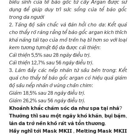
𝘣𝘪𝘦̂̉𝘶 𝘴𝘪𝘯𝘩 𝘤𝘶̉𝘢 𝘵𝘦̂́ 𝘣𝘢̀𝘰 𝘨𝘰̂́𝘤 𝘵𝘶̛̀ 𝘤𝘢̂𝘺 𝘈𝘳𝘨𝘢𝘯 đ𝘶̛𝘰̛̣𝘤 𝘴𝘶̛̉
𝘥𝘶̣𝘯𝘨 đ𝘦̂̉ 𝘨𝘪𝘶́𝘱 𝘥𝘶𝘺 𝘵𝘳𝘪̀ 𝘴𝘶̛́𝘤 𝘴𝘰̂́𝘯𝘨 𝘤𝘶̉𝘢 𝘵𝘦̂́ 𝘣𝘢̀𝘰 𝘨𝘰̂́𝘤
𝘵𝘳𝘰𝘯𝘨 𝘥𝘢 𝘯𝘨𝘶̛𝘰̛̀𝘪
2. 𝘛𝘢̆𝘯𝘨 đ𝘰̣̂ 𝘴𝘢̆𝘯 𝘤𝘩𝘢̆́𝘤 𝘷𝘢̀ đ𝘢̀𝘯 𝘩𝘰̂̀𝘪 𝘤𝘩𝘰 𝘥𝘢: 𝘒𝘦̂́𝘵 𝘲𝘶𝘢̉
𝘤𝘩𝘰 𝘵𝘩𝘢̂́𝘺 𝘳𝘰̃ 𝘳𝘢̀𝘯𝘨 𝘳𝘢̆̀𝘯𝘨 𝘵𝘦̂́ 𝘣𝘢̀𝘰 𝘨𝘰̂́𝘤 𝘢𝘳𝘨𝘢𝘯 𝘬𝘪𝘤𝘩 𝘵𝘩𝘪́𝘤𝘩
𝘬𝘩𝘢̉ 𝘯𝘢̆𝘯𝘨 𝘵𝘢́𝘪 𝘵𝘢̣𝘰 𝘤𝘶̉𝘢 𝘮𝘰̂ 𝘵𝘳𝘦̂𝘯 𝘩𝘢̣ 𝘣𝘪̀ 𝘩𝘰̛𝘯 𝘴𝘰 𝘷𝘰̛́𝘪 𝘭𝘰𝘢̣𝘪
𝘬𝘦𝘮 𝘵𝘶̛𝘰̛𝘯𝘨 𝘵𝘶̛̣𝘮𝘢̣̂𝘵 đ𝘰̣̂ 𝘥𝘢 đ𝘶̛𝘰̛̣𝘤 𝘤𝘢̉𝘪 𝘵𝘩𝘪𝘦̣̂𝘯:
𝘊𝘢̉𝘪 𝘵𝘩𝘪𝘦̣̂𝘯 5,5% 𝘴𝘢𝘶 28 𝘯𝘨𝘢̀𝘺 đ𝘪𝘦̂̀𝘶 𝘵𝘳𝘪̣.
𝘊𝘢̉𝘪 𝘵𝘩𝘪𝘦̣̂𝘯 12,7% 𝘴𝘢𝘶 56 𝘯𝘨𝘢̀𝘺 đ𝘪𝘦̂̀𝘶 𝘵𝘳𝘪̣.
3. 𝘓𝘢̀𝘮 đ𝘢̂̀𝘺 𝘤𝘢́𝘤 𝘯𝘦̂́𝘱 𝘯𝘩𝘢̆𝘯 𝘵𝘶̛̀ 𝘴𝘢̂𝘶 𝘣𝘦̂𝘯 𝘵𝘳𝘰𝘯𝘨: 𝘒𝘦̂́𝘵
𝘲𝘶𝘢̉ 𝘤𝘩𝘰 𝘵𝘩𝘢̂́𝘺 𝘵𝘦̂́ 𝘣𝘢̀𝘰 𝘨𝘰̂́𝘤 𝘢𝘳𝘨𝘢𝘯 𝘤𝘰́ 𝘩𝘪𝘦̣̂𝘶 𝘲𝘶𝘢̉ 𝘨𝘪𝘢̉𝘮
đ𝘰̣̂ 𝘴𝘢̂𝘶 𝘯𝘦̂́𝘱 𝘯𝘩𝘢̆𝘯 𝘰̛̉ 𝘷𝘶̀𝘯𝘨 𝘤𝘩𝘢̂𝘯 𝘤𝘩𝘪𝘮:
𝘎𝘪𝘢̉𝘮 18,5% 𝘴𝘢𝘶 28 𝘯𝘨𝘢̀𝘺 đ𝘪𝘦̂̀𝘶 𝘵𝘳𝘪̣.
𝘎𝘪𝘢̉𝘮 26,2% 𝘴𝘢𝘶 56 𝘯𝘨𝘢̀𝘺 đ𝘪𝘦̂̀𝘶 𝘵𝘳𝘪̣.
𝗞𝗵𝗼𝗮̉𝗻𝗵 𝗸𝗵𝗮̆́𝗰 𝗰𝗵𝗮̆𝗺 𝘀𝗼́𝗰 𝗱𝗮 𝗻𝗵𝘂̛ 𝘀𝗽𝗮 𝘁𝗮̣𝗶 𝗻𝗵𝗮̀?
𝗧𝗵𝘂̛𝗼̛̀𝗻𝗴 𝘁𝗵𝗶̀ 𝘀𝗮𝘂 𝗺𝗼̣̂𝘁 𝗻𝗴𝗮̀𝘆 𝗸𝗵𝗼́ 𝗸𝗵𝗮̆𝗻, 𝗯𝘂̣𝗶 𝗯𝗮̣̆𝗺,
𝗹𝗮̀𝗻 𝗱𝗮 𝘁𝗿𝗼̛̉ 𝗻𝗲̂𝗻 𝗸𝗵𝗼̂ 𝗿𝗮́𝘁 𝘃𝗮̀ 𝘁𝗼̂̉𝗻 𝘁𝗵𝘂̛𝗼̛𝗻𝗴.
𝗛𝗮̃𝘆 𝗻𝗴𝗵𝗶̃ 𝘁𝗼̛́𝗶 𝗠𝗮𝘀𝗸 𝗠𝗞𝗜𝗜 , 𝗠𝗲𝗹𝘁𝗶𝗻𝗴 𝗠𝗮𝘀𝗸 𝗠𝗞𝗜𝗜