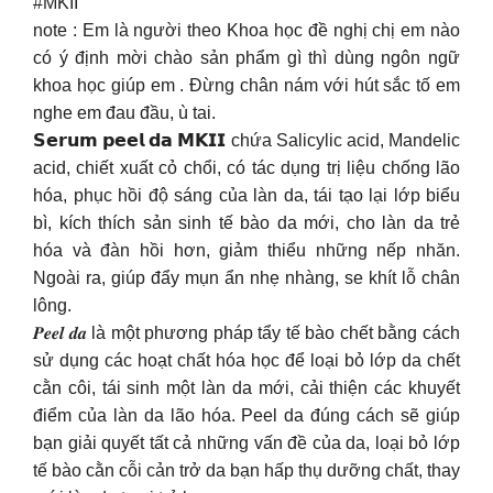
#MKII
note : Em là người theo Khoa học đề nghị chị em nào
có ý định mời chào sản phẩm gì thì dùng ngôn ngữ
khoa học giúp em . Đừng chân nám với hút sắc tố em
nghe em đau đầu, ù tai.
𝗦𝗲𝗿𝘂𝗺 𝗽𝗲𝗲𝗹 𝗱𝗮 𝗠𝗞𝗜𝗜 chứa Salicylic acid, Mandelic
acid, chiết xuất cỏ chổi, có tác dụng trị liệu chống lão
hóa, phục hồi độ sáng của làn da, tái tạo lại lớp biểu
bì, kích thích sản sinh tế bào da mới, cho làn da trẻ
hóa và đàn hồi hơn, giảm thiểu những nếp nhăn.
Ngoài ra, giúp đẩy mụn ẩn nhẹ nhàng, se khít lỗ chân
lông.
𝑷𝒆𝒆𝒍 𝒅𝒂 là một phương pháp tẩy tế bào chết bằng cách
sử dụng các hoạt chất hóa học để loại bỏ lớp da chết
cằn côi, tái sinh một làn da mới, cải thiện các khuyết
điểm của làn da lão hóa. Peel da đúng cách sẽ giúp
bạn giải quyết tất cả những vấn đề của da, loại bỏ lớp
tế bào cằn cỗi cản trở da bạn hấp thụ dưỡng chất, thay