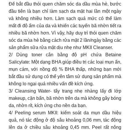
Để bắt đầu thói quen chăm sóc da dầu mùa hè, bước
đầu tiên là bạn chỉ làm sạch da mặt hai lần một ngày
và không nhiều hơn. Làm sạch quá mức có thể làm
mất đi độ ẩm của da và khiến các tuyến bã nhờn tiết ra
nhiều bã nhờn hơn. Vì vậy, hãy duy trì thói quen chăm
sóc da mùa hè bằng cách rửa mặt 2 lần/ngày bằng các
sản phẩm sữa rửa mặt dịu nhẹ như MKII Cleanser.
2/ Dùng toner cân bằng độ pH chứa Betaine
Salicylate: Một dạng BHA giúp điều trị các loại mụn ẩn,
mụn cám, với nồng độ % BHA thấp, những bạn mới
bắt đầu sử dụng có thể yên tâm sử dụng sản phẩm mà
không lo ngại quá nhiều vấn đề kích ứng.
3/ Cleansing Water- tẩy trang nhẹ nhàng lấy đi lớp
makeup, cặn bẩn, bã nhờn trên da mà không gây bóng
da, nhờn rít, kích ứng cho nền da bạn.
4/ Peeling serum MKII: kiểm soát da mụn dầu hiệu
quả, nó tác động ở độ sâu khoảng 0,06 mm, tác động
lên da ở chiều sâu khoảng 0,45 mm. Peel rất nông