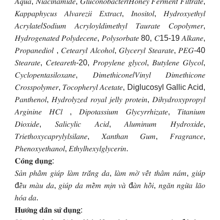
𝐴𝑞𝑢𝑎, 𝑁𝑖𝑎𝑐𝑖𝑛𝑎𝑚𝑖𝑑𝑒, 𝐺𝑙𝑢𝑐𝑜𝑛𝑜𝑏𝑎𝑐𝑡𝑒𝑟/𝐻𝑜𝑛𝑒𝑦 𝐹𝑒𝑟𝑚𝑒𝑛𝑡 𝐹𝑖𝑙𝑡𝑟𝑎𝑡𝑒,
𝐾𝑎𝑝𝑝𝑎𝑝ℎ𝑦𝑐𝑢𝑠 𝐴𝑙𝑣𝑎𝑟𝑒𝑧𝑖𝑖 𝐸𝑥𝑡𝑟𝑎𝑐𝑡, 𝐼𝑛𝑜𝑠𝑖𝑡𝑜𝑙, 𝐻𝑦𝑑𝑟𝑜𝑥𝑦𝑒𝑡ℎ𝑦𝑙
𝐴𝑐𝑟𝑦𝑙𝑎𝑡𝑒/𝑆𝑜𝑑𝑖𝑢𝑚 𝐴𝑐𝑟𝑦𝑙𝑜𝑦𝑙𝑑𝑖𝑚𝑒𝑡ℎ𝑦𝑙 𝑇𝑎𝑢𝑟𝑎𝑡𝑒 𝐶𝑜𝑝𝑜𝑙𝑦𝑚𝑒𝑟,
𝐻𝑦𝑑𝑟𝑜𝑔𝑒𝑛𝑎𝑡𝑒𝑑 𝑃𝑜𝑙𝑦𝑑𝑒𝑐𝑒𝑛𝑒, 𝑃𝑜𝑙𝑦𝑠𝑜𝑟𝑏𝑎𝑡𝑒 80, 𝐶15-19 𝐴𝑙𝑘𝑎𝑛𝑒,
𝑃𝑟𝑜𝑝𝑎𝑛𝑒𝑑𝑖𝑜𝑙 , 𝐶𝑒𝑡𝑒𝑎𝑟𝑦𝑙 𝐴𝑙𝑐𝑜ℎ𝑜𝑙, 𝐺𝑙𝑦𝑐𝑒𝑟𝑦𝑙 𝑆𝑡𝑒𝑎𝑟𝑎𝑡𝑒, 𝑃𝐸𝐺-40
𝑆𝑡𝑒𝑎𝑟𝑎𝑡𝑒, 𝐶𝑒𝑡𝑒𝑎𝑟𝑒𝑡ℎ-20, 𝑃𝑟𝑜𝑝𝑦𝑙𝑒𝑛𝑒 𝑔𝑙𝑦𝑐𝑜𝑙, 𝐵𝑢𝑡𝑦𝑙𝑒𝑛𝑒 𝐺𝑙𝑦𝑐𝑜𝑙,
𝐶𝑦𝑐𝑙𝑜𝑝𝑒𝑛𝑡𝑎𝑠𝑖𝑙𝑜𝑥𝑎𝑛𝑒, 𝐷𝑖𝑚𝑒𝑡ℎ𝑖𝑐𝑜𝑛𝑒/𝑉𝑖𝑛𝑦𝑙 𝐷𝑖𝑚𝑒𝑡ℎ𝑖𝑐𝑜𝑛𝑒
𝐶𝑟𝑜𝑠𝑠𝑝𝑜𝑙𝑦𝑚𝑒𝑟, 𝑇𝑜𝑐𝑜𝑝ℎ𝑒𝑟𝑦𝑙 𝐴𝑐𝑒𝑡𝑎𝑡𝑒, Diglucosyl Gallic Acid,
𝑃𝑎𝑛𝑡ℎ𝑒𝑛𝑜𝑙, 𝐻𝑦𝑑𝑟𝑜𝑙𝑦𝑧𝑒𝑑 𝑟𝑜𝑦𝑎𝑙 𝑗𝑒𝑙𝑙𝑦 𝑝𝑟𝑜𝑡𝑒𝑖𝑛, 𝐷𝑖ℎ𝑦𝑑𝑟𝑜𝑥𝑦𝑝𝑟𝑜𝑝𝑦𝑙
𝐴𝑟𝑔𝑖𝑛𝑖𝑛𝑒 𝐻𝐶𝑙 , 𝐷𝑖𝑝𝑜𝑡𝑎𝑠𝑠𝑖𝑢𝑚 𝐺𝑙𝑦𝑐𝑦𝑟𝑟ℎ𝑖𝑧𝑎𝑡𝑒, 𝑇𝑖𝑡𝑎𝑛𝑖𝑢𝑚
𝐷𝑖𝑜𝑥𝑖𝑑𝑒, 𝑆𝑎𝑙𝑖𝑐𝑦𝑙𝑖𝑐 𝐴𝑐𝑖𝑑, 𝐴𝑙𝑢𝑚𝑖𝑛𝑢𝑚 𝐻𝑦𝑑𝑟𝑜𝑥𝑖𝑑𝑒,
𝑇𝑟𝑖𝑒𝑡ℎ𝑜𝑥𝑦𝑐𝑎𝑝𝑟𝑦𝑙𝑦𝑙𝑠𝑖𝑙𝑎𝑛𝑒, 𝑋𝑎𝑛𝑡ℎ𝑎𝑛 𝐺𝑢𝑚, 𝐹𝑟𝑎𝑔𝑟𝑎𝑛𝑐𝑒,
𝑃ℎ𝑒𝑛𝑜𝑥𝑦𝑒𝑡ℎ𝑎𝑛𝑜𝑙, 𝐸𝑡ℎ𝑦𝑙ℎ𝑒𝑥𝑦𝑙𝑔𝑙𝑦𝑐𝑒𝑟𝑖𝑛.
𝐂𝐨̂𝐧𝐠 𝐝𝐮̣𝐧𝐠:
𝑆𝑎̉𝑛 𝑝ℎ𝑎̂̉𝑚 𝑔𝑖𝑢́𝑝 𝑙𝑎̀𝑚 𝑡𝑟𝑎̆́𝑛𝑔 𝑑𝑎, 𝑙𝑎̀𝑚 𝑚𝑜̛̀ 𝑣𝑒̂́𝑡 𝑡ℎ𝑎̂𝑚 𝑛𝑎́𝑚, 𝑔𝑖𝑢́𝑝
đ𝑒̂̀𝑢 𝑚𝑎̀𝑢 𝑑𝑎, 𝑔𝑖𝑢́𝑝 𝑑𝑎 𝑚𝑒̂̀𝑚 𝑚𝑖̣𝑛 𝑣𝑎̀ đ𝑎̀𝑛 ℎ𝑜̂̀𝑖, 𝑛𝑔𝑎̆𝑛 𝑛𝑔𝑢̛̀𝑎 𝑙𝑎̃𝑜
ℎ𝑜́𝑎 𝑑𝑎.
𝐇𝐮̛𝐨̛́𝐧𝐠 𝐝𝐚̂̃𝐧 𝐬𝐮̛̉ 𝐝𝐮̣𝐧𝐠: