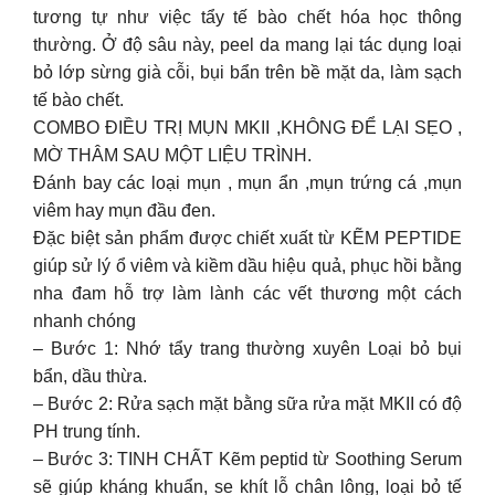
tương tự như việc tẩy tế bào chết hóa học thông
thường. Ở độ sâu này, peel da mang lại tác dụng loại
bỏ lớp sừng già cỗi, bụi bẩn trên bề mặt da, làm sạch
tế bào chết.
COMBO ĐIỀU TRỊ MỤN MKII ,KHÔNG ĐỂ LẠI SẸO ,
MỜ THÂM SAU MỘT LIỆU TRÌNH.
Đánh bay các loại mụn , mụn ẩn ,mụn trứng cá ,mụn
viêm hay mụn đầu đen.
Đặc biệt sản phẩm được chiết xuất từ KẼM PEPTIDE
giúp sử lý ổ viêm và kiềm dầu hiệu quả, phục hồi bằng
nha đam hỗ trợ làm lành các vết thương một cách
nhanh chóng
– Bước 1: Nhớ tẩy trang thường xuyên Loại bỏ bụi
bẩn, dầu thừa.
– Bước 2: Rửa sạch mặt bằng sữa rửa mặt MKII có độ
PH trung tính.
– Bước 3: TINH CHẤT Kẽm peptid từ Soothing Serum
sẽ giúp kháng khuẩn, se khít lỗ chân lông, loại bỏ tế