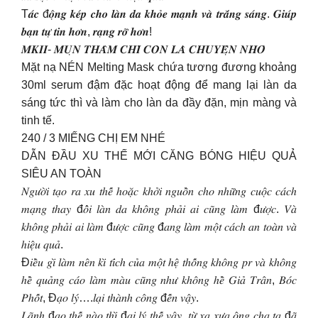
T𝒂́𝒄 đ𝒐̣̂𝒏𝒈 𝒌𝒆́𝒑 𝒄𝒉𝒐 𝒍𝒂̀𝒏 𝒅𝒂 𝒌𝒉𝒐̉𝒆 𝒎𝒂̣𝒏𝒉 𝒗𝒂̀ 𝒕𝒓𝒂̆́𝒏𝒈 𝒔𝒂́𝒏𝒈. 𝑮𝒊𝒖́𝒑
𝒃𝒂̣𝒏 𝒕𝒖̛̣ 𝒕𝒊𝒏 𝒉𝒐̛𝒏, 𝒓𝒂̣𝒏𝒈 𝒓𝒐̛̃ 𝒉𝒐̛𝒏!
𝑴𝑲𝑰𝑰- 𝑴𝑼̣𝑵 𝑻𝑯𝑨̂𝑴 𝑪𝑯𝑰̉ 𝑪𝑶̀𝑵 𝑳𝑨̀ 𝑪𝑯𝑼𝒀𝑬̣̂𝑵 𝑵𝑯𝑶̉
Mặt nạ NÉN Melting Mask chứa tương đương khoảng
30ml serum đậm đặc hoạt động để mang lại làn da
sáng tức thì và làm cho làn da đầy đặn, mịn màng và
tinh tế.
240 / 3 MIẾNG CHỊ EM NHÉ
DẪN ĐẦU XU THẾ MỚI CĂNG BÓNG HIỆU QUẢ
SIÊU AN TOÀN
𝑁𝑔𝑢̛𝑜̛̀𝑖 𝑡𝑎̣𝑜 𝑟𝑎 𝑥𝑢 𝑡ℎ𝑒̂́ ℎ𝑜𝑎̣̆𝑐 𝑘ℎ𝑜̛̉𝑖 𝑛𝑔𝑢𝑜̂̀𝑛 𝑐ℎ𝑜 𝑛ℎ𝑢̛̃𝑛𝑔 𝑐𝑢𝑜̣̂𝑐 𝑐𝑎́𝑐ℎ
𝑚𝑎̣𝑛𝑔 𝑡ℎ𝑎𝑦 đ𝑜̂̉𝑖 𝑙𝑎̀𝑛 𝑑𝑎 𝑘ℎ𝑜̂𝑛𝑔 𝑝ℎ𝑎̉𝑖 𝑎𝑖 𝑐𝑢̃𝑛𝑔 𝑙𝑎̀𝑚 đ𝑢̛𝑜̛̣𝑐. 𝑉𝑎̀
𝑘ℎ𝑜̂𝑛𝑔 𝑝ℎ𝑎̉𝑖 𝑎𝑖 𝑙𝑎̀𝑚 đ𝑢̛𝑜̛̣𝑐 𝑐𝑢̃𝑛𝑔 đ𝑎𝑛𝑔 𝑙𝑎̀𝑚 𝑚𝑜̣̂𝑡 𝑐𝑎́𝑐ℎ 𝑎𝑛 𝑡𝑜𝑎̀𝑛 𝑣𝑎̀
ℎ𝑖𝑒̣̂𝑢 𝑞𝑢𝑎̉.
Đ𝑖𝑒̂̀𝑢 𝑔𝑖̀ 𝑙𝑎̀𝑚 𝑛𝑒̂𝑛 𝑘𝑖̀ 𝑡𝑖́𝑐ℎ 𝑐𝑢̉𝑎 𝑚𝑜̣̂𝑡 ℎ𝑒̣̂ 𝑡ℎ𝑜̂́𝑛𝑔 𝑘ℎ𝑜̂𝑛𝑔 𝑝𝑟 𝑣𝑎̀ 𝑘ℎ𝑜̂𝑛𝑔
ℎ𝑒̂̀ 𝑞𝑢𝑎̉𝑛𝑔 𝑐𝑎́𝑜 𝑙𝑎̀𝑚 𝑚𝑎̀𝑢 𝑐𝑢̃𝑛𝑔 𝑛ℎ𝑢̛ 𝑘ℎ𝑜̂𝑛𝑔 ℎ𝑒̂̀ 𝐺𝑖𝑎̉ 𝑇𝑟𝑎̂𝑛, 𝐵𝑜́𝑐
𝑃ℎ𝑜̂́𝑡, Đ𝑎̣𝑜 𝑙𝑦́….𝑙𝑎̣𝑖 𝑡ℎ𝑎̀𝑛ℎ 𝑐𝑜̂𝑛𝑔 đ𝑒̂́𝑛 𝑣𝑎̣̂𝑦.
𝐿𝑎̃𝑛ℎ đ𝑎̣𝑜 𝑡ℎ𝑒̂́ 𝑛𝑎̀𝑜 𝑡ℎ𝑖̀ đ𝑎̣𝑖 𝑙𝑦́ 𝑡ℎ𝑒̂́ 𝑣𝑎̣̂𝑦, 𝑡𝑢̛̀ 𝑥𝑎 𝑥𝑢̛𝑎 𝑜̂𝑛𝑔 𝑐ℎ𝑎 𝑡𝑎 đ𝑎̃