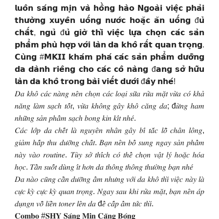
𝗹𝘂𝗼̂𝗻 𝘀𝗮́𝗻𝗴 𝗺𝗶̣𝗻 𝘃𝗮̀ 𝗵𝗼̂̀𝗻𝗴 𝗵𝗮̀𝗼 𝗡𝗴𝗼𝗮̀𝗶 𝘃𝗶𝗲̣̂𝗰 𝗽𝗵𝗮̉𝗶
𝘁𝗵𝘂̛𝗼̛̀𝗻𝗴 𝘅𝘂𝘆𝗲̂𝗻 𝘂𝗼̂́𝗻𝗴 𝗻𝘂̛𝗼̛́𝗰 𝗵𝗼𝗮̣̆𝗰 𝗮̆𝗻 𝘂𝗼̂́𝗻𝗴 đ𝘂̉
𝗰𝗵𝗮̂́𝘁, 𝗻𝗴𝘂̉ đ𝘂̉ 𝗴𝗶𝗼̛̀ 𝘁𝗵𝗶̀ 𝘃𝗶𝗲̣̂𝗰 𝗹𝘂̛̣𝗮 𝗰𝗵𝗼̣𝗻 𝗰𝗮́𝗰 𝘀𝗮̉𝗻
𝗽𝗵𝗮̂̉𝗺 𝗽𝗵𝘂̀ 𝗵𝗼̛̣𝗽 𝘃𝗼̛́𝗶 𝗹𝗮̀𝗻 𝗱𝗮 𝗸𝗵𝗼̂ 𝗿𝗮̂́𝘁 𝗾𝘂𝗮𝗻 𝘁𝗿𝗼̣𝗻𝗴.
𝗖𝘂̀𝗻𝗴 #𝗠𝗞𝗜𝗜 𝗸𝗵𝗮́𝗺 𝗽𝗵𝗮́ 𝗰𝗮́𝗰 𝘀𝗮̉𝗻 𝗽𝗵𝗮̂̉𝗺 𝗱𝘂̛𝗼̛̃𝗻𝗴
𝗱𝗮 𝗱𝗮̀𝗻𝗵 𝗿𝗶𝗲̂𝗻𝗴 𝗰𝗵𝗼 𝗰𝗮́𝗰 𝗰𝗼̂ 𝗻𝗮̀𝗻𝗴 đ𝗮𝗻𝗴 𝘀𝗼̛̉ 𝗵𝘂̛̃𝘂
𝗹𝗮̀𝗻 𝗱𝗮 𝗸𝗵𝗼̂ 𝘁𝗿𝗼𝗻𝗴 𝗯𝗮̀𝗶 𝘃𝗶𝗲̂́𝘁 𝗱𝘂̛𝗼̛́𝗶 đ𝗮̂𝘆 𝗻𝗵𝗲́!
𝐷𝑎 𝑘ℎ𝑜̂ 𝑐𝑎́𝑐 𝑛𝑎̀𝑛𝑔 𝑛𝑒̂𝑛 𝑐ℎ𝑜̣𝑛 𝑐𝑎́𝑐 𝑙𝑜𝑎̣𝑖 𝑠𝑢̛̃𝑎 𝑟𝑢̛̉𝑎 𝑚𝑎̣̆𝑡 𝑣𝑢̛̀𝑎 𝑐𝑜́ 𝑘ℎ𝑎̉
𝑛𝑎̆𝑛𝑔 𝑙𝑎̀𝑚 𝑠𝑎̣𝑐ℎ 𝑡𝑜̂́𝑡, 𝑣𝑢̛̀𝑎 𝑘ℎ𝑜̂𝑛𝑔 𝑔𝑎̂𝑦 𝑘ℎ𝑜̂ 𝑐𝑎̆𝑛𝑔 𝑑𝑎; đ𝑢̛̀𝑛𝑔 ℎ𝑎𝑚
𝑛ℎ𝑢̛̃𝑛𝑔 𝑠𝑎̉𝑛 𝑝ℎ𝑎̂̉𝑚 𝑠𝑎̣𝑐ℎ 𝑏𝑜𝑛𝑔 𝑘𝑖𝑛 𝑘𝑖́𝑡 𝑛ℎ𝑒́.
𝐶𝑎́𝑐 𝑙𝑜̛́𝑝 𝑑𝑎 𝑐ℎ𝑒̂́𝑡 𝑙𝑎̀ 𝑛𝑔𝑢𝑦𝑒̂𝑛 𝑛ℎ𝑎̂𝑛 𝑔𝑎̂𝑦 𝑏𝑖́ 𝑡𝑎̆́𝑐 𝑙𝑜̂̃ 𝑐ℎ𝑎̂𝑛 𝑙𝑜̂𝑛𝑔,
𝑔𝑖𝑎̉𝑚 ℎ𝑎̂́𝑝 𝑡ℎ𝑢 𝑑𝑢̛𝑜̛̃𝑛𝑔 𝑐ℎ𝑎̂́𝑡. 𝐵𝑎̣𝑛 𝑛𝑒̂𝑛 𝑏𝑜̂̉ 𝑠𝑢𝑛𝑔 𝑛𝑔𝑎𝑦 𝑠𝑎̉𝑛 𝑝ℎ𝑎̂̉𝑚
𝑛𝑎̀𝑦 𝑣𝑎̀𝑜 𝑟𝑜𝑢𝑡𝑖𝑛𝑒. 𝑇𝑢̀𝑦 𝑠𝑜̛̉ 𝑡ℎ𝑖́𝑐ℎ 𝑐𝑜́ 𝑡ℎ𝑒̂̉ 𝑐ℎ𝑜̣𝑛 𝑣𝑎̣̂𝑡 𝑙𝑦́ ℎ𝑜𝑎̣̆𝑐 ℎ𝑜́𝑎
ℎ𝑜̣𝑐. 𝑇𝑎̂̀𝑛 𝑠𝑢𝑜̂́𝑡 𝑑𝑢̀𝑛𝑔 𝑖́𝑡 ℎ𝑜̛𝑛 𝑑𝑎 𝑡ℎ𝑜̂𝑛𝑔 𝑡ℎ𝑜̂𝑛𝑔 𝑡ℎ𝑢̛𝑜̛̀𝑛𝑔 𝑏𝑎̣𝑛 𝑛ℎ𝑒́
𝐷𝑎 𝑛𝑎̀𝑜 𝑐𝑢̃𝑛𝑔 𝑐𝑎̂̀𝑛 𝑑𝑢̛𝑜̛̃𝑛𝑔 𝑎̂̉𝑚 𝑛ℎ𝑢̛𝑛𝑔 𝑣𝑜̛́𝑖 𝑑𝑎 𝑘ℎ𝑜̂ 𝑡ℎ𝑖̀ 𝑣𝑖𝑒̣̂𝑐 𝑛𝑎̀𝑦 𝑙𝑎̀
𝑐𝑢̛̣𝑐 𝑘𝑦̀ 𝑐𝑢̛̣𝑐 𝑘𝑦̀ 𝑞𝑢𝑎𝑛 𝑡𝑟𝑜̣𝑛𝑔. 𝑁𝑔𝑎𝑦 𝑠𝑎𝑢 𝑘ℎ𝑖 𝑟𝑢̛̉𝑎 𝑚𝑎̣̆𝑡, 𝑏𝑎̣𝑛 𝑛𝑒̂𝑛 𝑎́𝑝
𝑑𝑢̣𝑛𝑔𝑛 𝑣𝑜̂̃ 𝑙𝑖𝑒̂̀𝑛 𝑡𝑜𝑛𝑒𝑟 𝑙𝑒̂𝑛 𝑑𝑎 đ𝑒̂̉ 𝑐𝑎̂́𝑝 𝑎̂̉𝑚 𝑡𝑢̛́𝑐 𝑡ℎ𝑖̀.
𝐂𝐨𝐦𝐛𝐨 #𝐒𝐇𝐘 𝐒𝐚́𝐧𝐠 𝐌𝐢̣𝐧 𝐂𝐚̆𝐧𝐠 𝐁𝐨́𝐧𝐠