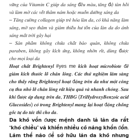
𝑣𝑢̛̃𝑛𝑔 𝑐𝑢̉𝑎 𝑉𝑖𝑡𝑎𝑚𝑖𝑛 𝐶 𝑔𝑖𝑢́𝑝 𝑑𝑎 𝑠𝑎́𝑛𝑔 đ𝑒̂̀𝑢 𝑚𝑎̀𝑢, 𝑡𝑎̆𝑛𝑔 đ𝑜̣̂ 𝑡𝑎̀𝑛 ℎ𝑜̂̀𝑖
𝑣𝑎̀ 𝑙𝑎̀𝑚 𝑚𝑜̛̀ 𝑐𝑎́𝑐 𝑣𝑒̂́𝑡 𝑡ℎ𝑎̂𝑚 𝑛𝑎́𝑚 ℎ𝑜𝑎̣̆𝑐 𝑚𝑢𝑜̂́𝑛 𝑑𝑢̛𝑜̛̃𝑛𝑔 𝑠𝑎́𝑛𝑔 𝑑𝑎
– 𝑇𝑎̆𝑛𝑔 𝑐𝑢̛𝑜̛̀𝑛𝑔 𝑐𝑜𝑙𝑙𝑎𝑔𝑒𝑛 𝑔𝑖𝑢́𝑝 𝑡𝑟𝑒̉ ℎ𝑜́𝑎 𝑙𝑎̀𝑛 𝑑𝑎, 𝑐𝑜́ 𝑘ℎ𝑎̉ 𝑛𝑎̆𝑛𝑔 𝑙𝑎̀𝑚
𝑠𝑎́𝑛𝑔, 𝑚𝑜̛̀ 𝑠𝑒̣𝑜 𝑡ℎ𝑎̂𝑚 𝑣𝑎̀ 𝑔𝑖𝑎̉𝑚 𝑡ℎ𝑖𝑒̂́𝑢 ℎ𝑢̛ 𝑡𝑜̂̉𝑛 𝑐𝑢̉𝑎 𝑙𝑎̀𝑛 𝑑𝑎 𝑑𝑜 𝑎́𝑛ℎ
𝑠𝑎́𝑛𝑔 𝑚𝑎̆́𝑡 𝑡𝑟𝑜̛̀𝑖 𝑔𝑎̂𝑦 ℎ𝑎̣𝑖
– 𝑆𝑎̉𝑛 𝑝ℎ𝑎̂̉𝑚 𝑘ℎ𝑜̂𝑛𝑔 𝑐ℎ𝑢̛́𝑎 𝑐ℎ𝑎̂́𝑡 𝑏𝑎̉𝑜 𝑞𝑢𝑎̉𝑛, 𝑘ℎ𝑜̂𝑛𝑔 𝑐ℎ𝑢̛́𝑎
𝑝𝑎𝑟𝑎𝑏𝑒𝑛, 𝑘ℎ𝑜̂𝑛𝑔 𝑔𝑎̂𝑦 𝑘𝑖́𝑐ℎ 𝑢̛́𝑛𝑔, 𝑘ℎ𝑜̂𝑛𝑔 𝑛ℎ𝑜̛̀𝑛 𝑟𝑖́𝑡, 𝑑𝑢̀𝑛𝑔 đ𝑢̛𝑜̛̣𝑐
𝑐ℎ𝑜 𝑚𝑜̣𝑖 𝑙𝑜𝑎̣𝑖 𝑑𝑎
𝑯𝒐𝒂̣𝒕 𝒄𝒉𝒂̂́𝒕 𝑩𝒓𝒊𝒈𝒉𝒕𝒆𝒏𝒚𝒍 #yes me 𝒌𝒊́𝒄𝒉 𝒉𝒐𝒂̣𝒕 𝒎𝒊𝒄𝒓𝒐𝒃𝒊𝒐𝒕𝒆 đ𝒆̂̉
𝒈𝒊𝒂̉𝒎 𝒌𝒊́𝒄𝒉 𝒕𝒉𝒖̛𝒐̛́𝒄 𝒍𝒐̂̃ 𝒄𝒉𝒂̂𝒏 𝒍𝒐̂𝒏𝒈. 𝑪𝒂́𝒄 𝒕𝒉𝒖̛̉ 𝒏𝒈𝒉𝒊𝒆̣̂𝒎 𝒍𝒂̂𝒎 𝒔𝒂̀𝒏𝒈
𝒄𝒉𝒐 𝒕𝒉𝒂̂́𝒚 𝒓𝒂̆̀𝒏𝒈 𝑩𝒓𝒊𝒈𝒉𝒕𝒆𝒏𝒚𝒍 𝒉𝒐𝒂̣𝒕 đ𝒐̣̂𝒏𝒈 𝒕𝒓𝒆̂𝒏 𝒅𝒂 𝒏𝒉𝒖̛ 𝒎𝒐̣̂𝒕 𝒄𝒐̂𝒏𝒈
𝒄𝒖̣ 𝒕𝒉𝒖 𝒏𝒉𝒐̉ 𝒍𝒐̂̃ 𝒄𝒉𝒂̂𝒏 𝒍𝒐̂𝒏𝒈 𝒓𝒂̂́𝒕 𝒉𝒊𝒆̣̂𝒖 𝒒𝒖𝒂̉ 𝒗𝒂̀ 𝒏𝒉𝒂𝒏𝒉 𝒄𝒉𝒐́𝒏𝒈. 𝑺𝒂𝒖
𝒌𝒉𝒊 đ𝒖̛𝒐̛̣𝒄 𝒂́𝒑 𝒅𝒖̣𝒏𝒈 𝒕𝒓𝒆̂𝒏 𝒅𝒂, 𝑻𝑯𝑩𝑮 (𝑻𝒓𝒊𝑯𝒚𝒅𝒓𝒐𝒙𝒚𝑩𝒆𝒏𝒛𝒐𝒊𝒄 𝒂𝒄𝒊𝒅
𝑮𝒍𝒖𝒄𝒐𝒔𝒊𝒅𝒆𝒔) 𝒄𝒐́ 𝒕𝒓𝒐𝒏𝒈 𝑩𝒓𝒊𝒈𝒉𝒕𝒆𝒏𝒚𝒍 𝒎𝒂𝒏𝒈 𝒍𝒂̣𝒊 𝒉𝒐𝒂̣𝒕 đ𝒐̣̂𝒏𝒈 𝒄𝒉𝒐̂́𝒏𝒈
𝒈𝒐̂́𝒄 𝒕𝒖̛̣ 𝒅𝒐 𝒕𝒖̛́𝒄 𝒕𝒉𝒊̀ 𝒄𝒉𝒐 𝒅𝒂.
𝗗𝗮 𝗸𝗵𝗼̂ 𝘃𝗼̂́𝗻 đ𝘂̛𝗼̛̣𝗰 𝗺𝗲̣̂𝗻𝗵 𝗱𝗮𝗻𝗵 𝗹𝗮̀ 𝗹𝗮̀𝗻 𝗱𝗮 𝗿𝗮̂́𝘁
“𝗸𝗵𝗼́ 𝗰𝗵𝗶𝗲̂̀𝘂” 𝘃𝗮̀ 𝗸𝗵𝗶𝗲̂́𝗻 𝗻𝗵𝗶𝗲̂̀𝘂 𝗰𝗼̂ 𝗻𝗮̀𝗻𝗴 𝗸𝗵𝗼̂́𝗻 đ𝗼̂́𝗻.
𝗟𝗮̀𝗺 𝘁𝗵𝗲̂́ 𝗻𝗮̀𝗼 đ𝗲̂̉ 𝘀𝗼̛̉ 𝗵𝘂̛̃𝘂 𝗹𝗮̀𝗻 𝗱𝗮 𝗸𝗵𝗼̂ 𝗻𝗵𝘂̛𝗻𝗴