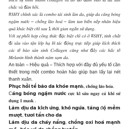
𝑐ℎ𝑎̆́𝑐 𝑣𝑎̀ đ𝑎̀𝑛 ℎ𝑜̂̀𝑖.
#𝑆𝐻𝑌 𝑐ℎ𝑖́𝑛ℎ 𝑥𝑎́𝑐 𝑙𝑎̀ 𝑐𝑜𝑚𝑏𝑜 𝑡𝑎́𝑖 𝑠𝑖𝑛ℎ 𝑙𝑎̀𝑛 𝑑𝑎, 𝑔𝑖𝑢́𝑝 𝑑𝑎 𝑐𝑎̆𝑛𝑔 𝑏𝑜́𝑛𝑔
𝑛𝑔𝑎̣̂𝑚 𝑛𝑢̛𝑜̛́𝑐 – 𝑐ℎ𝑜̂́𝑛𝑔 𝑙𝑎̃𝑜 ℎ𝑜𝑎́ – 𝑙𝑎̀𝑚 𝑡𝑎𝑛 𝑏𝑖𝑒̂́𝑛 𝑛𝑒̂́𝑝 𝑛ℎ𝑎̆𝑛 ℎ𝑖𝑒̣̂𝑢
𝑞𝑢𝑎̉ 𝑘ℎ𝑎́𝑐 𝑏𝑖𝑒̣̂𝑡 𝑐ℎ𝑖̉ 𝑠𝑎𝑢 1 𝑡ℎ𝑜̛̀𝑖 𝑔𝑖𝑎𝑛 𝑛𝑔𝑎̆́𝑛 𝑠𝑢̛̉ 𝑑𝑢̣𝑛𝑔.
𝑉𝑜̛́𝑖 𝑠𝑢̛̣ 𝑝ℎ𝑜̂́𝑖 ℎ𝑜̛̣𝑝 𝑐𝑜̂𝑛𝑔 𝑡ℎ𝑢̛́𝑐 đ𝑎̣̆𝑐 𝑏𝑖𝑒̣̂𝑡 𝑐ℎ𝑖̉ 𝑐𝑜́ 𝑜̛̉ #𝑆𝐻𝑌, 𝑡𝑖𝑛ℎ 𝑐ℎ𝑎̂́𝑡
đ𝑖 𝑠𝑎̂𝑢 𝑣𝑎̀𝑜 𝑡𝑎̣̂𝑛 𝑙𝑜̛́𝑝 ℎ𝑎̣ 𝑏𝑖̀ 𝑡𝑎́𝑐 đ𝑜̣̂𝑛𝑔 𝑡𝑟𝑢̛̣𝑐 𝑡𝑖𝑒̂́𝑝 𝑔𝑖𝑢́𝑝 𝑘𝑖́𝑐ℎ 𝑡ℎ𝑖́𝑐ℎ
𝑐𝑎́𝑐 𝑡𝑒̂́ 𝑏𝑎̀𝑜 𝑠𝑎̉𝑛 𝑠𝑖𝑛ℎ 𝐶𝑜𝑙𝑙𝑎𝑔𝑒𝑛 𝑐𝑢̃𝑛𝑔 𝑛ℎ𝑢̛ đ𝑎̂̉𝑦 𝑐𝑎́𝑐 ℎ𝑎̆́𝑐 𝑡𝑜̂́
𝑀𝑒𝑙𝑎𝑛𝑖𝑛 ℎ𝑖̀𝑛ℎ 𝑡ℎ𝑎̀𝑛ℎ 𝑛𝑎́𝑚 𝑠𝑎̣𝑚 𝑑𝑎.
An toàn – Hiệu quả – Thích hợp với đầy đủ yếu tố cần
thiết trong một combo hoàn hảo giúp bạn lấy lại nét
thanh xuân.
𝗣𝗵𝘂̣𝗰 𝗵𝗼̂̀𝗶 𝘁𝗲̂́ 𝗯𝗮̀𝗼 𝗱𝗮 𝗸𝗵𝗼̉𝗲 𝗺𝗮̣𝗻𝐡, 𝐜𝐡𝐨̂́𝐧𝐠 𝐥𝐚̃𝐨 𝐡𝐨́𝐚.
C𝗮̆𝗻𝗴 𝗯𝗼́𝗻𝗴 𝗻𝗴𝗮̣̂𝗺 𝗻𝘂̛𝗼̛́𝗰 𝐜𝐮̛̣𝐜 𝐤𝐢̀ 𝐬𝐚̂𝐮 𝐧𝐠𝐚𝐲 𝐜𝐚̉ 𝐤𝐡𝐢 𝐬𝐮̛̉
𝐝𝐮̣𝐧𝐠 𝟏 𝐦𝐚𝐬𝐤 .
𝗟𝗮̀𝗺 𝗱𝗶̣𝘂 𝗱𝗮 𝗸𝗶́𝗰𝗵 𝘂̛́𝗻𝗴, 𝗸𝗵𝗼̂ 𝗻𝗴𝘂̛́𝗮, 𝘁𝗮̆𝗻𝗴 đ𝗼̣̂ 𝗺𝗲̂̀𝗺
𝗺𝘂̛𝗼̛̣𝘁, 𝘁𝘂̛𝗼̛𝗶 𝘁𝗮̆́𝗻 𝗰𝗵𝗼 𝗱𝗮
𝗟𝗮̀𝗺 𝗱𝗶̣𝘂 𝗱𝗮 𝗰𝗵𝗮́𝘆 𝗻𝗮̆́𝗻𝗴, 𝗰𝗵𝗼̂́𝗻𝗴 𝗼𝘅𝗶 𝗵𝗼𝗮́ 𝗺𝗮̣𝗻𝗵