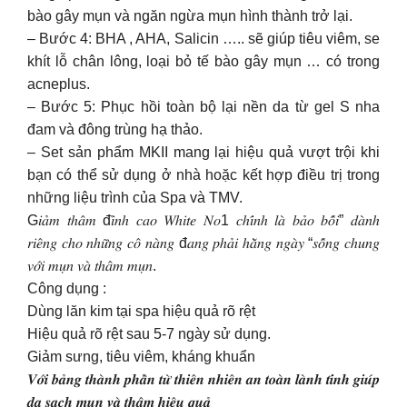
bào gây mụn và ngăn ngừa mụn hình thành trở lại.
– Bước 4: BHA , AHA, Salicin ….. sẽ giúp tiêu viêm, se
khít lỗ chân lông, loại bỏ tế bào gây mụn … có trong
acneplus.
– Bước 5: Phục hồi toàn bộ lại nền da từ gel S nha
đam và đông trùng hạ thảo.
– Set sản phẩm MKII mang lại hiệu quả vượt trội khi
bạn có thể sử dụng ở nhà hoặc kết hợp điều trị trong
những liệu trình của Spa và TMV.
G𝑖𝑎̉𝑚 𝑡ℎ𝑎̂𝑚 đ𝑖̉𝑛ℎ 𝑐𝑎𝑜 𝑊ℎ𝑖𝑡𝑒 𝑁𝑜1 𝑐ℎ𝑖́𝑛ℎ 𝑙𝑎̀ 𝑏𝑎̉𝑜 𝑏𝑜̂́𝑖” 𝑑𝑎̀𝑛ℎ
𝑟𝑖𝑒̂𝑛𝑔 𝑐ℎ𝑜 𝑛ℎ𝑢̛̃𝑛𝑔 𝑐𝑜̂ 𝑛𝑎̀𝑛𝑔 đ𝑎𝑛𝑔 𝑝ℎ𝑎̉𝑖 ℎ𝑎̆̀𝑛𝑔 𝑛𝑔𝑎̀𝑦 “𝑠𝑜̂́𝑛𝑔 𝑐ℎ𝑢𝑛𝑔
𝑣𝑜̛́𝑖 𝑚𝑢̣𝑛 𝑣𝑎̀ 𝑡ℎ𝑎̂𝑚 𝑚𝑢̣𝑛.
Công dụng :
Dùng lăn kim tại spa hiệu quả rõ rệt
Hiệu quả rõ rệt sau 5-7 ngày sử dụng.
Giảm sưng, tiêu viêm, kháng khuẩn
𝑽𝒐̛́𝒊 𝒃𝒂̉𝒏𝒈 𝒕𝒉𝒂̀𝒏𝒉 𝒑𝒉𝒂̂̀𝒏 𝒕𝒖̛̀ 𝒕𝒉𝒊𝒆̂𝒏 𝒏𝒉𝒊𝒆̂𝒏 𝒂𝒏 𝒕𝒐𝒂̀𝒏 𝒍𝒂̀𝒏𝒉 𝒕𝒊́𝒏𝒉 𝒈𝒊𝒖́𝒑
𝒅𝒂 𝒔𝒂̣𝒄𝒉 𝒎𝒖̣𝒏 𝒗𝒂̀ 𝒕𝒉𝒂̂𝒎 𝒉𝒊𝒆̣̂𝒖 𝒒𝒖𝒂̉