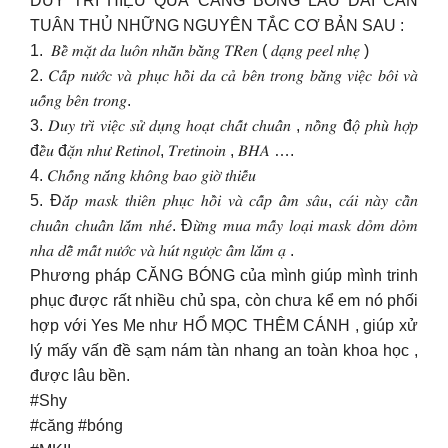
DUY TRÌ HIỆU QUẢ CĂNG BÓNG LÂU DÀI CẦN
TUÂN THỦ NHỮNG NGUYÊN TẮC CƠ BẢN SAU :
1. ‌ 𝐵𝑒̂̀ 𝑚𝑎̣̆𝑡 𝑑𝑎 𝑙𝑢𝑜̂𝑛 𝑛ℎ𝑎̆̃𝑛 𝑏𝑎̆̀𝑛𝑔 𝑇𝑅𝑒𝑛 ( 𝑑𝑎̣𝑛𝑔 𝑝𝑒𝑒𝑙 𝑛ℎ𝑒̣ ) ‌
2. 𝐶𝑎̂́𝑝 𝑛𝑢̛𝑜̛́𝑐 𝑣𝑎̀ 𝑝ℎ𝑢̣𝑐 ℎ𝑜̂̀𝑖 𝑑𝑎 𝑐𝑎̉ 𝑏𝑒̂𝑛 𝑡𝑟𝑜𝑛𝑔 𝑏𝑎̆̀𝑛𝑔 𝑣𝑖𝑒̣̂𝑐 𝑏𝑜̂𝑖 𝑣𝑎̀
𝑢𝑜̂́𝑛𝑔 𝑏𝑒̂𝑛 𝑡𝑟𝑜𝑛𝑔.
3. 𝐷𝑢𝑦 𝑡𝑟𝑖̀ 𝑣𝑖𝑒̣̂𝑐 𝑠𝑢̛̉ 𝑑𝑢̣𝑛𝑔 ℎ𝑜𝑎̣𝑡 𝑐ℎ𝑎̂́𝑡 𝑐ℎ𝑢𝑎̂̉𝑛 , 𝑛𝑜̂̀𝑛𝑔 đ𝑜̣̂ 𝑝ℎ𝑢̀ ℎ𝑜̛̣𝑝
đ𝑒̂̀𝑢 đ𝑎̣̆𝑛 𝑛ℎ𝑢̛ 𝑅𝑒𝑡𝑖𝑛𝑜𝑙, 𝑇𝑟𝑒𝑡𝑖𝑛𝑜𝑖𝑛 , 𝐵𝐻𝐴 ….‌
4. 𝐶ℎ𝑜̂́𝑛𝑔 𝑛𝑎̆́𝑛𝑔 𝑘ℎ𝑜̂𝑛𝑔 𝑏𝑎𝑜 𝑔𝑖𝑜̛̀ 𝑡ℎ𝑖𝑒̂́𝑢
5. ‌Đ𝑎̆́𝑝 𝑚𝑎𝑠𝑘 𝑡ℎ𝑖𝑒̂𝑛 𝑝ℎ𝑢̣𝑐 ℎ𝑜̂̀𝑖 𝑣𝑎̀ 𝑐𝑎̂́𝑝 𝑎̂̉𝑚 𝑠𝑎̂𝑢, 𝑐𝑎́𝑖 𝑛𝑎̀𝑦 𝑐𝑎̂̀𝑛
𝑐ℎ𝑢𝑎̂̉𝑛 𝑐ℎ𝑢𝑎̂̉𝑛 𝑙𝑎̆́𝑚 𝑛ℎ𝑒́. Đ𝑢̛̀𝑛𝑔 𝑚𝑢𝑎 𝑚𝑎̂́𝑦 𝑙𝑜𝑎̣𝑖 𝑚𝑎𝑠𝑘 𝑑𝑜̉𝑚 𝑑𝑜̉𝑚
𝑛ℎ𝑎 𝑑𝑒̂̃ 𝑚𝑎̂́𝑡 𝑛𝑢̛𝑜̛́𝑐 𝑣𝑎̀ ℎ𝑢́𝑡 𝑛𝑔𝑢̛𝑜̛̣𝑐 𝑎̂̉𝑚 𝑙𝑎̆́𝑚 𝑎̣ .
Phương pháp CĂNG BÓNG của mình giúp mình trinh
phục được rất nhiều chủ spa, còn chưa kể em nó phối
hợp với Yes Me như HỔ MỌC THÊM CÁNH , giúp xử
lý mấy vấn đề sạm nám tàn nhang an toàn khoa học ,
được lâu bền.
#Shy
#căng #bóng