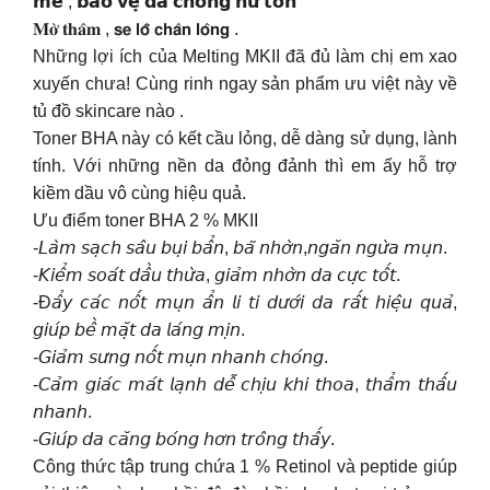
𝗺𝗲̃ , 𝗯𝗮̉𝗼 𝘃𝗲̣̂ 𝗱𝗮 𝗰𝗵𝗼̂́𝗻𝗴 𝗵𝘂̛ 𝘁𝗼̂̉𝗻
𝐌𝐨̛̀ 𝐭𝐡𝐚̂𝐦 , 𝘀𝗲 𝗹𝗼̂̃ 𝗰𝗵𝗮̂𝗻 𝗹𝗼̂𝗻𝗴 .
Những lợi ích của Melting MKII đã đủ làm chị em xao
xuyến chưa! Cùng rinh ngay sản phẩm ưu việt này về
tủ đồ skincare nào .
Toner BHA này có kết cầu lỏng, dễ dàng sử dụng, lành
tính. Với những nền da đỏng đảnh thì em ấy hỗ trợ
kiềm dầu vô cùng hiệu quả.
Ưu điểm toner BHA 2 % MKII
-𝘓𝘢̀𝘮 𝘴𝘢̣𝘤𝘩 𝘴𝘢̂𝘶 𝘣𝘶̣𝘪 𝘣𝘢̂̉𝘯, 𝘣𝘢̃ 𝘯𝘩𝘰̛̀𝘯,𝘯𝘨𝘢̆𝘯 𝘯𝘨𝘶̛̀𝘢 𝘮𝘶̣𝘯.
-𝘒𝘪𝘦̂̉𝘮 𝘴𝘰𝘢́𝘵 𝘥𝘢̂̀𝘶 𝘵𝘩𝘶̛̀𝘢, 𝘨𝘪𝘢̉𝘮 𝘯𝘩𝘰̛̀𝘯 𝘥𝘢 𝘤𝘶̛̣𝘤 𝘵𝘰̂́𝘵.
-Đ𝘢̂̉𝘺 𝘤𝘢́𝘤 𝘯𝘰̂́𝘵 𝘮𝘶̣𝘯 𝘢̂̉𝘯 𝘭𝘪 𝘵𝘪 𝘥𝘶̛𝘰̛́𝘪 𝘥𝘢 𝘳𝘢̂́𝘵 𝘩𝘪𝘦̣̂𝘶 𝘲𝘶𝘢̉,
𝘨𝘪𝘶́𝘱 𝘣𝘦̂̀ 𝘮𝘢̣̆𝘵 𝘥𝘢 𝘭𝘢́𝘯𝘨 𝘮𝘪̣𝘯.
-𝘎𝘪𝘢̉𝘮 𝘴𝘶̛𝘯𝘨 𝘯𝘰̂́𝘵 𝘮𝘶̣𝘯 𝘯𝘩𝘢𝘯𝘩 𝘤𝘩𝘰́𝘯𝘨.
-𝘊𝘢̉𝘮 𝘨𝘪𝘢́𝘤 𝘮𝘢́𝘵 𝘭𝘢̣𝘯𝘩 𝘥𝘦̂̃ 𝘤𝘩𝘪̣𝘶 𝘬𝘩𝘪 𝘵𝘩𝘰𝘢, 𝘵𝘩𝘢̂̉𝘮 𝘵𝘩𝘢̂́𝘶
𝘯𝘩𝘢𝘯𝘩.
-𝘎𝘪𝘶́𝘱 𝘥𝘢 𝘤𝘢̆𝘯𝘨 𝘣𝘰́𝘯𝘨 𝘩𝘰̛𝘯 𝘵𝘳𝘰̂𝘯𝘨 𝘵𝘩𝘢̂́𝘺.
Công thức tập trung chứa 1 % Retinol và peptide giúp