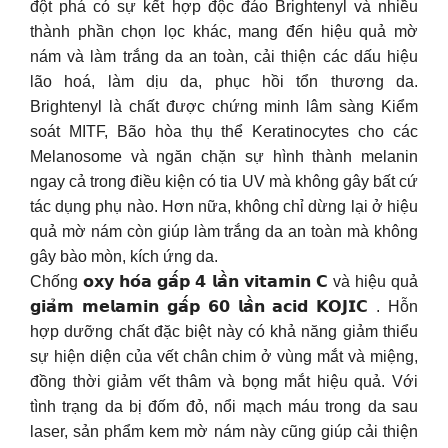
đột phá có sự kết hợp độc đáo Brightenyl và nhiều
thành phần chọn lọc khác, mang đến hiệu quả mờ
nám và làm trắng da an toàn, cải thiện các dấu hiệu
lão hoá, làm dịu da, phục hồi tổn thương da.
Brightenyl là chất được chứng minh lâm sàng Kiểm
soát MITF, Bão hòa thụ thể Keratinocytes cho các
Melanosome và ngăn chặn sự hình thành melanin
ngay cả trong điều kiện có tia UV mà không gây bất cứ
tác dụng phụ nào. Hơn nữa, không chỉ dừng lại ở hiệu
quả mờ nám còn giúp làm trắng da an toàn mà không
gây bào mòn, kích ứng da.
Chống 𝗼𝘅𝘆 𝗵𝗼́𝗮 𝗴𝗮̂́𝗽 𝟰 𝗹𝗮̂̀𝗻 𝘃𝗶𝘁𝗮𝗺𝗶𝗻 𝗖 và hiệu quả
𝗴𝗶𝗮̉𝗺 𝗺𝗲𝗹𝗮𝗺𝗶𝗻 𝗴𝗮̂́𝗽 𝟲𝟬 𝗹𝗮̂̀𝗻 𝗮𝗰𝗶𝗱 𝗞𝗢𝗝𝗜𝗖 . Hỗn
hợp dưỡng chất đặc biệt này có khả năng giảm thiểu
sự hiện diện của vết chân chim ở vùng mắt và miệng,
đồng thời giảm vết thâm và bọng mắt hiệu quả. Với
tình trạng da bị đốm đỏ, nổi mạch máu trong da sau
laser, sản phẩm kem mờ nám này cũng giúp cải thiện