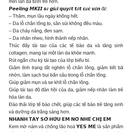
mới làn da tươi trẻ hơn.
𝙋𝙚𝙚𝙡𝙞𝙣𝙜 𝙈𝙆𝙄𝙄 𝙨𝒆̃ 𝙜𝙞𝒂̉𝙞 𝙦𝙪𝙮𝒆̂́𝙩 𝙩𝒐̂́𝙩 𝙘𝒂́𝙘 𝙫𝒂̂́𝙣 đ𝒆̂̀:
– Thâm, mụn lâu ngày không hết.
– Da lỗ chân lông to, sần sùi không đều màu.
– Da cháy nắng, đen sạm.
– Da nhăn nheo, hình thành nếp nhăn.
Thúc đẩy tái tạo của các tế bào da và tăng sinh
collagen, mang lại một làn da khỏe mạnh.
Rút ngắn chu kỳ tái tạo của lớp biểu bì.
Giảm tình trạng tắt nghẽn lỗ chân lông, giảm tiết bã
nhờn, làm sạch bụi bẩn sâu trong lỗ chân lông.
Giúp giảm mụn và se khít lỗ chân lông.
Giúp tái tạo độ đàn hồi của da, giảm nếp nhăn làm trẻ
hóa làn da.
Đào thải lớp tế bào chết, giúp các tế bào trẻ tăng sinh
và dưỡng da trắng sáng hơn.
𝗡𝗛𝗔𝗡𝗛 𝗧𝗔𝗬 𝗦𝗢̛̉ 𝗛𝗨̛̃𝗨 𝗘𝗠 𝗡𝗢́ 𝗡𝗛𝗘́ 𝗖𝗛𝗜̣ 𝗘𝗠
Kem mờ nám và chống lão hoá 𝗬𝗘𝗦 𝗠𝗘 là sản phẩm