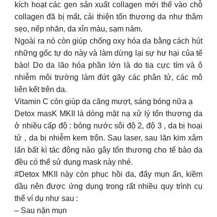
kích hoạt các gen sản xuất collagen mới thế vào chỗ
collagen đã bị mất, cải thiện tổn thương da như thâm
sẹo, nếp nhăn, da xỉn màu, sạm nám.
Ngoài ra nó còn giúp chống oxy hóa da bằng cách hút
những gốc tự do này và làm dừng lại sự hư hại của tế
bào! Do da lão hóa phần lớn là do tia cực tím và ô
nhiễm môi trường làm đứt gãy các phân tử, các mô
liên kết trên da.
Vitamin C còn giúp da căng mượt, sáng bóng nữa ạ
Detox masK MKII là dòng mặt nạ xử lý tổn thương da
ở nhiều cấp độ : bỏng nước sôi độ 2, độ 3 , da bị hoại
tử , da bị nhiễm kem trộn. Sau laser, sau lăn kim xâm
lấn bất kì tác động nào gây tổn thương cho tế bào da
đều có thể sử dụng mask này nhé.
#Detox MKII này còn phục hồi da, đẩy mụn ẩn, kiềm
dầu nên được ứng dụng trong rất nhiều quy trình cụ
thể ví dụ như sau :
– Sau nặn mụn