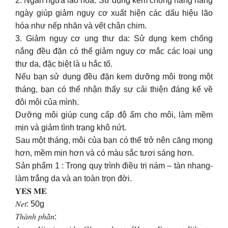
2. Ngăn ngừa lão hóa: Sử dụng kem chống nắng hàng
ngày giúp giảm nguy cơ xuất hiện các dấu hiệu lão
hóa như nếp nhăn và vết chân chim.
3. Giảm nguy cơ ung thư da: Sử dụng kem chống
nắng đều đặn có thể giảm nguy cơ mắc các loại ung
thư da, đặc biệt là u hắc tố.
Nếu bạn sử dụng đều đặn kem dưỡng môi trong một
tháng, bạn có thể nhận thấy sự cải thiện đáng kể về
đôi môi của mình.
Dưỡng môi giúp cung cấp độ ẩm cho môi, làm mềm
mịn và giảm tình trạng khô nứt.
Sau một tháng, môi của bạn có thể trở nên căng mọng
hơn, mềm mịn hơn và có màu sắc tươi sáng hơn.
Sản phẩm 1 : Trong quy trình điều trị nám – tàn nhang-
làm trắng da và an toàn trọn đời.
𝐘𝐄𝐒 𝐌𝐄
𝑁𝑒𝑡: 50g
𝑇ℎ𝑎̀𝑛ℎ 𝑝ℎ𝑎̂̀𝑛: