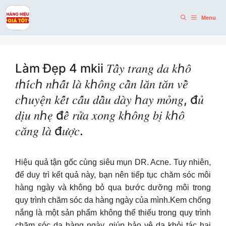
Skip
to
Menu
content
Làm Đẹp 4 mkii 𝑇𝑎̂̉𝑦 𝑡𝑟𝑎𝑛𝑔 𝑑𝑎 𝑘ℎ𝑜̂
𝑡ℎ𝑖́𝑐ℎ 𝑛ℎ𝑎̂́𝑡 𝑙𝑎̀ 𝑘ℎ𝑜̂𝑛𝑔 𝑐𝑎̂̀𝑛 𝑙𝑎̆𝑛 𝑡𝑎̆𝑛 𝑣𝑒̂̀
𝑐ℎ𝑢𝑦𝑒̣̂𝑛 𝑘𝑒̂́𝑡 𝑐𝑎̂́𝑢 𝑑𝑎̂̀𝑢 𝑑𝑎̀𝑦 ℎ𝑎𝑦 𝑚𝑜̉𝑛𝑔, đ𝑢̉
𝑑𝑖̣𝑢 𝑛ℎ𝑒̣ đ𝑒̂̉ 𝑟𝑢̛̉𝑎 𝑥𝑜𝑛𝑔 𝑘ℎ𝑜̂𝑛𝑔 𝑏𝑖̣ 𝑘ℎ𝑜̂
𝑐𝑎̆𝑛𝑔 𝑙𝑎̀ đ𝑢̛𝑜̛̣𝑐.
Hiệu quả tận gốc cùng siêu mụn DR. Acne. Tuy nhiên,
để duy trì kết quả này, bạn nên tiếp tục chăm sóc môi
hàng ngày và không bỏ qua bước dưỡng môi trong
quy trình chăm sóc da hàng ngày của mình.Kem chống
nắng là một sản phẩm không thể thiếu trong quy trình
chăm sóc da hàng ngày, giúp bảo vệ da khỏi tác hại