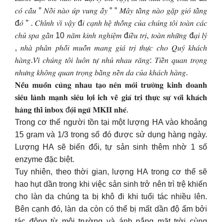
𝑐𝑜́ 𝑐𝑎̂́𝑢 ” 𝑁𝑜̂̀𝑖 𝑛𝑎̀𝑜 𝑢́𝑝 𝑣𝑢𝑛𝑔 𝑎̂́𝑦 ” ” 𝑀𝑎̂𝑦 𝑡𝑎̂̀𝑛𝑔 𝑛𝑎̀𝑜 𝑔𝑎̣̆𝑝 𝑔𝑖𝑜́ 𝑡𝑎̂̀𝑛𝑔
đ𝑜́ ” . 𝐶ℎ𝑖́𝑛ℎ 𝑣𝑖̀ 𝑣𝑎̣̂𝑦 đ𝑖 𝑐𝑎̣𝑛ℎ ℎ𝑒̣̂ 𝑡ℎ𝑜̂́𝑛𝑔 𝑐𝑢̉𝑎 𝑐ℎ𝑢́𝑛𝑔 𝑡𝑜̂𝑖 𝑡𝑜𝑎̀𝑛 𝑐𝑎́𝑐
𝑐ℎ𝑢̉ 𝑠𝑝𝑎 𝑔𝑎̂̀𝑛 10 𝑛𝑎̆𝑚 𝑘𝑖𝑛ℎ 𝑛𝑔ℎ𝑖𝑒̣̂𝑚 đ𝑖𝑒̂̀𝑢 𝑡𝑟𝑖̣, 𝑡𝑜𝑎̀𝑛 𝑛ℎ𝑢̛̃𝑛𝑔 đ𝑎̣𝑖 𝑙𝑦́
, 𝑛ℎ𝑎̀ 𝑝ℎ𝑎̂𝑛 𝑝ℎ𝑜̂́𝑖 𝑚𝑢𝑜̂́𝑛 𝑚𝑎𝑛𝑔 𝑔𝑖𝑎́ 𝑡𝑟𝑖̣ 𝑡ℎ𝑢̛̣𝑐 𝑐ℎ𝑜 𝑄𝑢𝑦́ 𝑘ℎ𝑎́𝑐ℎ
ℎ𝑎̀𝑛𝑔.𝑉𝑖̀ 𝑐ℎ𝑢́𝑛𝑔 𝑡𝑜̂𝑖 𝑙𝑢𝑜̂𝑛 𝑡𝑢̛̣ 𝑛ℎ𝑢̉ 𝑛ℎ𝑎𝑢 𝑟𝑎̆𝑛𝑔: 𝑇𝑖𝑒̂̀𝑛 𝑞𝑢𝑎𝑛 𝑡𝑟𝑜̣𝑛𝑔
𝑛ℎ𝑢̛𝑛𝑔 𝑘ℎ𝑜̂𝑛𝑔 𝑞𝑢𝑎𝑛 𝑡𝑟𝑜̣𝑛𝑔 𝑏𝑎̆̀𝑛𝑔 𝑛𝑒̂̀𝑛 𝑑𝑎 𝑐𝑢̉𝑎 𝑘ℎ𝑎́𝑐ℎ ℎ𝑎̀𝑛𝑔.
𝐍𝐞̂́𝐮 𝐦𝐮𝐨̂́𝐧 𝐜𝐮̀𝐧𝐠 𝐧𝐡𝐚𝐮 𝐭𝐚̣𝐨 𝐧𝐞̂𝐧 𝐦𝐨̂𝐢 𝐭𝐫𝐮̛𝐨̛̀𝐧𝐠 𝐤𝐢𝐧𝐡 𝐝𝐨𝐚𝐧𝐡
𝐬𝐢𝐞̂𝐮 𝐥𝐚̀𝐧𝐡 𝐦𝐚̣𝐧𝐡 𝐬𝐢𝐞̂𝐮 𝐥𝐨̛̣𝐢 𝐢́𝐜𝐡 𝐯𝐞̂̀ 𝐠𝐢𝐚́ 𝐭𝐫𝐢̣ 𝐭𝐡𝐮̛̣𝐜 𝐬𝐮̛̣ 𝐯𝐨̛́𝐢 𝐤𝐡𝐚́𝐜𝐡
𝐡𝐚̀𝐧𝐠 𝐭𝐡𝐢̀ 𝐢𝐧𝐛𝐨𝐱 đ𝐨̣̂𝐢 𝐧𝐠𝐮̃ 𝐌𝐊𝐈𝐈 𝐧𝐡𝐞́.
Trong cơ thể người tồn tại một lượng HA vào khoảng
15 gram và 1/3 trong số đó được sử dụng hàng ngày.
Lượng HA sẽ biến đổi, tự sản sinh thêm nhờ 1 số
enzyme đặc biệt.
Tuy nhiên, theo thời gian, lượng HA trong cơ thể sẽ
hao hụt dần trong khi việc sản sinh trở nên trì trệ khiến
cho làn da chúng ta bị khô đi khi tuổi tác nhiều lên.
Bên cạnh đó, làn da còn có thể bị mất dần độ ẩm bởi
tác động từ môi trường và ánh nắng mặt trời cùng