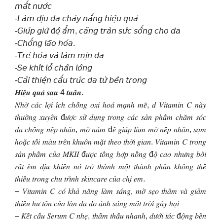
𝘮𝘢̂́𝘵 𝘯𝘶̛𝘰̛́𝘤
-𝘓𝘢̀𝘮 𝘥𝘪̣𝘶 𝘥𝘢 𝘤𝘩𝘢́𝘺 𝘯𝘢̆́𝘯𝘨 𝘩𝘪𝘦̣̂𝘶 𝘲𝘶𝘢̉
-𝘎𝘪𝘶́𝘱 𝘨𝘪𝘶̛̃ đ𝘰̣̂ 𝘢̂̉𝘮, 𝘤𝘢̆𝘯𝘨 𝘵𝘳𝘢̀𝘯 𝘴𝘶̛́𝘤 𝘴𝘰̂́𝘯𝘨 𝘤𝘩𝘰 𝘥𝘢
-𝘊𝘩𝘰̂́𝘯𝘨 𝘭𝘢̃𝘰 𝘩𝘰́𝘢.
-𝘛𝘳𝘦̉ 𝘩𝘰́𝘢 𝘷𝘢̀ 𝘭𝘢̀𝘮 𝘮𝘪̣𝘯 𝘥𝘢
-𝘚𝘦 𝘬𝘩𝘪́𝘵 𝘭𝘰̂̃ 𝘤𝘩𝘢̂𝘯 𝘭𝘰̂𝘯𝘨
-𝘊𝘢̉𝘪 𝘵𝘩𝘪𝘦̣̂𝘯 𝘤𝘢̂́𝘶 𝘵𝘳𝘶́𝘤 𝘥𝘢 𝘵𝘶̛̀ 𝘣𝘦̂𝘯 𝘵𝘳𝘰𝘯𝘨
𝑯𝒊𝒆̣̂𝒖 𝒒𝒖𝒂̉ 𝒔𝒂𝒖 4 𝒕𝒖𝒂̂̀𝒏.
𝑁ℎ𝑜̛̀ 𝑐𝑎́𝑐 𝑙𝑜̛̣𝑖 𝑖́𝑐ℎ 𝑐ℎ𝑜̂́𝑛𝑔 𝑜𝑥𝑖 ℎ𝑜𝑎́ 𝑚𝑎̣𝑛ℎ 𝑚𝑒̃, 𝑑 𝑉𝑖𝑡𝑎𝑚𝑖𝑛 𝐶 𝑛𝑎̀𝑦
𝑡ℎ𝑢̛𝑜̛̀𝑛𝑔 𝑥𝑢𝑦𝑒̂𝑛 đ𝑢̛𝑜̛̣𝑐 𝑠𝑢̛̉ 𝑑𝑢̣𝑛𝑔 𝑡𝑟𝑜𝑛𝑔 𝑐𝑎́𝑐 𝑠𝑎̉𝑛 𝑝ℎ𝑎̂̉𝑚 𝑐ℎ𝑎̆𝑚 𝑠𝑜́𝑐
𝑑𝑎 𝑐ℎ𝑜̂́𝑛𝑔 𝑛𝑒̂́𝑝 𝑛ℎ𝑎̆𝑛, 𝑚𝑜̛̀ 𝑛𝑎́𝑚 đ𝑒̂̉ 𝑔𝑖𝑢́𝑝 𝑙𝑎̀𝑚 𝑚𝑜̛̀ 𝑛𝑒̂́𝑝 𝑛ℎ𝑎̆𝑛, 𝑠𝑎̣𝑚
ℎ𝑜𝑎̣̆𝑐 𝑡𝑜̂́𝑖 𝑚𝑎̀𝑢 𝑡𝑟𝑒̂𝑛 𝑘ℎ𝑢𝑜̂𝑛 𝑚𝑎̣̆𝑡 𝑡ℎ𝑒𝑜 𝑡ℎ𝑜̛̀𝑖 𝑔𝑖𝑎𝑛. 𝑉𝑖𝑡𝑎𝑚𝑖𝑛 𝐶 𝑡𝑟𝑜𝑛𝑔
𝑠𝑎̉𝑛 𝑝ℎ𝑎̂̉𝑚 𝑐𝑢̉𝑎 𝑀𝐾𝐼𝐼 đ𝑢̛𝑜̛̣𝑐 𝑡𝑜̂̉𝑛𝑔 ℎ𝑜̛̣𝑝 𝑛𝑜̂̀𝑛𝑔 đ𝑜̣̂ 𝑐𝑎𝑜 𝑛ℎ𝑢̛𝑛𝑔 𝑏𝑜̂𝑖
𝑟𝑎̂́𝑡 𝑒̂𝑚 𝑑𝑖̣𝑢 𝑘ℎ𝑖𝑒̂́𝑛 𝑛𝑜́ 𝑡𝑟𝑜̛̉ 𝑡ℎ𝑎̀𝑛ℎ 𝑚𝑜̣̂𝑡 𝑡ℎ𝑎̀𝑛ℎ 𝑝ℎ𝑎̂̀𝑛 𝑘ℎ𝑜̂𝑛𝑔 𝑡ℎ𝑒̂̉
𝑡ℎ𝑖𝑒̂́𝑢 𝑡𝑟𝑜𝑛𝑔 𝑐ℎ𝑢 𝑡𝑟𝑖̀𝑛ℎ 𝑠𝑘𝑖𝑛𝑐𝑎𝑟𝑒 𝑐𝑢̉𝑎 𝑐ℎ𝑖̣ 𝑒𝑚.
– 𝑉𝑖𝑡𝑎𝑚𝑖𝑛 𝐶 𝑐𝑜́ 𝑘ℎ𝑎̉ 𝑛𝑎̆𝑛𝑔 𝑙𝑎̀𝑚 𝑠𝑎́𝑛𝑔, 𝑚𝑜̛̀ 𝑠𝑒̣𝑜 𝑡ℎ𝑎̂𝑚 𝑣𝑎̀ 𝑔𝑖𝑎̉𝑚
𝑡ℎ𝑖𝑒̂́𝑢 ℎ𝑢̛ 𝑡𝑜̂̉𝑛 𝑐𝑢̉𝑎 𝑙𝑎̀𝑛 𝑑𝑎 𝑑𝑜 𝑎́𝑛ℎ 𝑠𝑎́𝑛𝑔 𝑚𝑎̆́𝑡 𝑡𝑟𝑜̛̀𝑖 𝑔𝑎̂𝑦 ℎ𝑎̣𝑖
– 𝐾𝑒̂́𝑡 𝑐𝑎̂́𝑢 𝑆𝑒𝑟𝑢𝑚 𝐶 𝑛ℎ𝑒̣, 𝑡ℎ𝑎̂̉𝑚 𝑡ℎ𝑎̂́𝑢 𝑛ℎ𝑎𝑛ℎ, 𝑑𝑢̛𝑜̛́𝑖 𝑡𝑎́𝑐 đ𝑜̣̂𝑛𝑔 𝑏𝑒̂̀𝑛