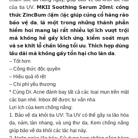
của tia UV. 𝗠𝗞𝗜𝗜 𝗦𝗼𝗼𝘁𝗵𝗶𝗻𝗴 𝗦𝗲𝗿𝘂𝗺 𝟮𝟬𝗺𝗹: 𝗰𝗼̂𝗻𝗴
𝘁𝗵𝘂̛́𝗰 𝗭𝗶𝗻𝗰𝗕𝘂𝗺 đ𝗮̣̂𝗺 đ𝗮̣̆𝗰 𝗴𝗶𝘂́𝗽 𝗰𝘂̉𝗻𝗴 𝗰𝗼̂́ 𝗵𝗮̀𝗻𝗴 𝗿𝗮̀𝗼
𝗯𝗮̉𝗼 𝘃𝗲̣̂ 𝗱𝗮, 𝗹𝗮̀ 𝗺𝗼̣̂𝘁 𝘁𝗿𝗼𝗻𝗴 𝗻𝗵𝘂̛̃𝗻𝗴 𝘁𝗵𝗮̀𝗻𝗵 𝗽𝗵𝗮̂̀𝗻
𝗵𝗶𝗲̂́𝗺 𝗵𝗼𝗶 𝗺𝗮𝗻𝗴 𝗹𝗮̣𝗶 𝗿𝗮̂́𝘁 𝗻𝗵𝗶𝗲̂̀𝘂 𝗹𝗼̛̣𝗶 𝗶́𝗰𝗵 𝘃𝘂̛𝗼̛̣𝘁 𝘁𝗿𝗼̣̂𝗶
𝗺𝗮̀ 𝗸𝗵𝗼̂𝗻𝗴 𝗵𝗲̂̀ 𝗴𝗮̂𝘆 𝗸𝗶́𝗰𝗵 𝘂̛́𝗻𝗴, 𝗸𝗶𝗲̂̉𝗺 𝘀𝗼𝗮́𝘁 𝗺𝘂̣𝗻
𝘃𝗮̀ 𝘀𝗲 𝗸𝗵𝗶́𝘁 𝗹𝗼̂̃ 𝗰𝗵𝗮̂𝗻 𝗹𝗼̂𝗻𝗴 𝘁𝗼̂́𝗶 𝘂̛𝘂. 𝗧𝗵𝗶́𝗰𝗵 𝗵𝗼̛̣𝗽 𝗱𝘂̀𝗻𝗴
𝗹𝗮̂𝘂 𝗱𝗮̀𝗶 𝗺𝗮̀ 𝗸𝗵𝗼̂𝗻𝗴 𝗴𝗮̂𝘆 𝘁𝗼̂̉𝗻 𝗵𝗮̣𝗶 𝗰𝗵𝗼 𝗹𝗮̀𝗻 𝗱𝗮.
– Tốt hơn
– Công thức độc quyền
– Hiệu quả rõ rệt
– Chi phí yêu thương
* Cùng Dr. Acne đánh bay tất cả các loại mụn trên mặt
các bạn nhé. Inbox để được tư vấn nha
Lợi ích của kem chống nắng:
1. Bảo vệ da khỏi tia UV: Tia UV có thể gây ra lão hóa
da, nám, tàn nhang, và ung thư da. Kem chống nắng
giúp bảo vệ da khỏi các tác hại này.