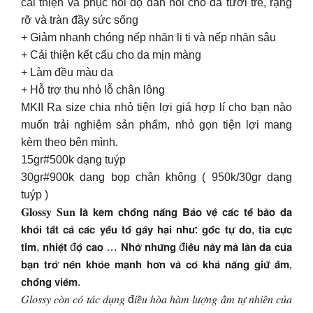
cải thiện và phục hồi độ đàn hồi cho da tươi trẻ, rạng
rỡ và tràn đầy sức sống
+ Giảm nhanh chóng nếp nhăn li ti và nếp nhăn sâu
+ Cải thiện kết cấu cho da mịn màng
+ Làm đều màu da
+ Hỗ trợ thu nhỏ lỗ chân lông
MKII Ra size chia nhỏ tiện lợi giá hợp lí cho bạn nào
muốn trải nghiệm sản phẩm, nhỏ gọn tiện lợi mang
kèm theo bên mình.
15gr#500k dạng tuýp
30gr#900k dạng bọp chân không ( 950k/30gr dạng
tuýp )
𝐆𝐥𝐨𝐬𝐬𝐲 𝐒𝐮𝐧 𝗹𝗮̀ 𝗸𝗲𝗺 𝗰𝗵𝗼̂́𝗻𝗴 𝗻𝗮̆́𝗻𝗴 𝗕𝗮̉𝗼 𝘃𝗲̣̂ 𝗰𝗮́𝗰 𝘁𝗲̂́ 𝗯𝗮̀𝗼 𝗱𝗮
𝗸𝗵𝗼̉𝗶 𝘁𝗮̂́𝘁 𝗰𝗮̉ 𝗰𝗮́𝗰 𝘆𝗲̂́𝘂 𝘁𝗼̂́ 𝗴𝗮̂𝘆 𝗵𝗮̣𝗶 𝗻𝗵𝘂̛: 𝗴𝗼̂́𝗰 𝘁𝘂̛̣ 𝗱𝗼, 𝘁𝗶𝗮 𝗰𝘂̛̣𝗰
𝘁𝗶́𝗺, 𝗻𝗵𝗶𝗲̣̂𝘁 đ𝗼̣̂ 𝗰𝗮𝗼 … 𝗡𝗵𝗼̛̀ 𝗻𝗵𝘂̛̃𝗻𝗴 đ𝗶𝗲̂̀𝘂 𝗻𝗮̀𝘆 𝗺𝗮̀ 𝗹𝗮̀𝗻 𝗱𝗮 𝗰𝘂̉𝗮
𝗯𝗮̣𝗻 𝘁𝗿𝗼̛̉ 𝗻𝗲̂𝗻 𝗸𝗵𝗼̉𝗲 𝗺𝗮̣𝗻𝗵 𝗵𝗼̛𝗻 𝘃𝗮̀ 𝗰𝗼́ 𝗸𝗵𝗮̉ 𝗻𝗮̆𝗻𝗴 𝗴𝗶𝘂̛̃ 𝗮̂̉𝗺,
𝗰𝗵𝗼̂́𝗻𝗴 𝘃𝗶𝗲̂𝗺.
𝐺𝑙𝑜𝑠𝑠𝑦 𝑐𝑜̀𝑛 𝑐𝑜́ 𝑡𝑎́𝑐 𝑑𝑢̣𝑛𝑔 đ𝑖𝑒̂̀𝑢 ℎ𝑜̀𝑎 ℎ𝑎̀𝑚 𝑙𝑢̛𝑜̛̣𝑛𝑔 𝑎̂̉𝑚 𝑡𝑢̛̣ 𝑛ℎ𝑖𝑒̂𝑛 𝑐𝑢̉𝑎