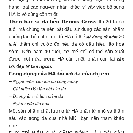
hàng loạt các nguyên nhân khác, vì vậy việc bổ sung
HA là vô cùng cần thiết.
𝗧𝗵𝗲𝗼 𝗯𝗮́𝗰 𝘀𝗶̃ 𝗱𝗮 𝗹𝗶𝗲̂̃𝘂 𝗗𝗲𝗻𝗻𝗶𝘀 𝗚𝗿𝗼𝘀𝘀 thì 20 là độ
tuổi mà chúng ta nên bắt đầu sử dụng các sản phẩm
chống lão hóa nhẹ, do đó HA có thể 𝒔𝒖̛̉ 𝒅𝒖̣𝒏𝒈 𝒕𝒖̛̀ 𝒏𝒂̆𝒎 20
𝒕𝒖𝒐̂̉𝒊, thậm chí trước đó nếu da có dấu hiệu lão hóa
sớm. Đến năm 40 tuổi, cơ thể chỉ có thể sản xuất
được một nửa lượng HA cần thiết, phần còn lại 𝙘𝒂̂̀𝙣
𝙗𝒐̂̀𝙞 đ𝒂̆́𝙥 𝙩𝒖̛̀ 𝙗𝒆̂𝙣 𝙣𝙜𝙤𝒂̀𝙞.
𝗖𝗼̂𝗻𝗴 𝗱𝘂̣𝗻𝗴 𝗰𝘂̉𝗮 𝗛𝗔 đ𝗼̂́𝗶 𝘃𝗼̛́𝗶 𝗱𝗮 𝗰𝘂̉𝗮 𝗰𝗵𝗶̣ 𝗲𝗺
– 𝑁𝑔𝑎̣̂𝑚 𝑛𝑢̛𝑜̛́𝑐 𝑐ℎ𝑜 𝑙𝑎̀𝑛 𝑑𝑎 𝑐𝑎̆𝑛𝑔 𝑚𝑜̣𝑛𝑔
– 𝐶𝑎̉𝑖 𝑡ℎ𝑖𝑒̣̂𝑛 đ𝑜̣̂ đ𝑎̀𝑛 ℎ𝑜̂̀𝑖 𝑐𝑢̉𝑎 𝑑𝑎
– 𝐷𝑢̛𝑜̛̃𝑛𝑔 𝑎̂̉𝑚 𝑣𝑎̀ 𝑙𝑎̀𝑚 𝑚𝑒̂̀𝑚 𝑑𝑎
– 𝑁𝑔𝑎̆𝑛 𝑛𝑔𝑢̛̀𝑎 𝑙𝑎̃𝑜 ℎ𝑜́𝑎
Một sản phẩm chất lượng từ HA phân tử nhỏ và thấm
sâu vào trong da của nhà MKII bạn nên tham khảo
nhé.