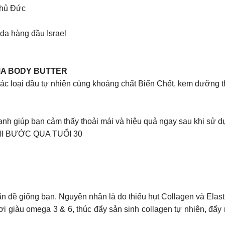
Thủ Đức
a hàng đầu Israel
MA BODY BUTTER
các loại dầu tự nhiên cùng khoáng chất Biển Chết, kem dưỡng 
anh giúp bạn cảm thấy thoải mái và hiệu quả ngay sau khi sử d
I BƯỚC QUA TUỔI 30
 đề giống bạn. Nguyên nhân là do thiếu hụt Collagen và Elastin
giàu omega 3 & 6, thúc đẩy sản sinh collagen tự nhiên, đẩy nha