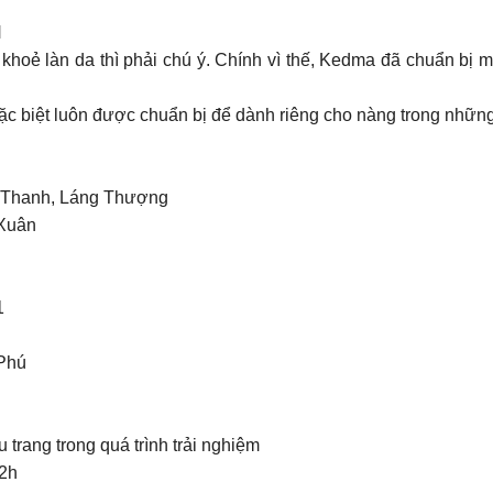
N
khoẻ làn da thì phải chú ý. Chính vì thế, Kedma đã chuẩn bị 
ặc biệt luôn được chuẩn bị để dành riêng cho nàng trong nhữn
 Thanh, Láng Thượng
 Xuân
1
Phú
trang trong quá trình trải nghiệm
 2h