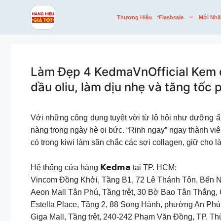
Skip
to
Thương Hiệu
*flashsale
Mới Nhấ
content
Làm Đẹp 4 KedmaVnOfficial Kem d
dầu oliu, làm dịu nhẹ và tăng tốc p
Với những công dụng tuyệt vời từ lô hội như dưỡng ẩm, là
nàng trong ngày hè oi bức. “Rinh ngay” ngay thành viê
có trong kiwi làm săn chắc các sợi collagen, giữ cho 
Hệ thống cửa hàng 𝗞𝗲𝗱𝗺𝗮 tại TP. HCM:
Vincom Đồng Khởi, Tầng B1, 72 Lê Thánh Tôn, Bến N
Aeon Mall Tân Phú, Tầng trệt, 30 Bờ Bao Tân Thắng,
Estella Place, Tầng 2, 88 Song Hành, phường An Phú
Giga Mall, Tầng trệt, 240-242 Phạm Văn Đồng, TP. T