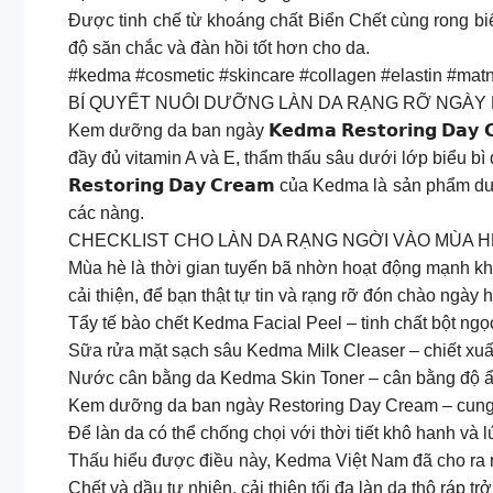
Được tinh chế từ khoáng chất Biển Chết cùng rong biể
độ săn chắc và đàn hồi tốt hơn cho da.
#kedma #cosmetic #skincare #collagen #elastin #ma
BÍ QUYẾT NUÔI DƯỠNG LÀN DA RẠNG RỠ NGÀY
Kem dưỡng da ban ngày 𝗞𝗲𝗱𝗺𝗮 𝗥𝗲𝘀𝘁𝗼𝗿𝗶𝗻𝗴 𝗗𝗮
đầy đủ vitamin A và E, thẩm thấu sâu dưới lớp biểu bì đ
𝗥𝗲𝘀𝘁𝗼𝗿𝗶𝗻𝗴 𝗗𝗮𝘆 𝗖𝗿𝗲𝗮𝗺 của Kedma là sản ph
các nàng.
CHECKLIST CHO LÀN DA RẠNG NGỜI VÀO MÙA H
Mùa hè là thời gian tuyến bã nhờn hoạt động mạnh
cải thiện, để bạn thật tự tin và rạng rỡ đón chào ngày 
Tẩy tế bào chết Kedma Facial Peel – tinh chất bột ngọc 
Sữa rửa mặt sạch sâu Kedma Milk Cleaser – chiết xuấ
Nước cân bằng da Kedma Skin Toner – cân bằng độ ẩm 
Kem dưỡng da ban ngày Restoring Day Cream – cung cấp
Để làn da có thể chống chọi với thời tiết khô hanh và
Thấu hiểu được điều này, Kedma Việt Nam đã cho ra mắt
Chết và dầu tự nhiên, cải thiện tối đa làn da thô ráp tr