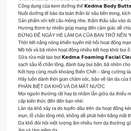
Công dụng của kem dưỡng thể 𝗞𝗲𝗱𝗺𝗮 𝗕𝗼𝗱𝘆 𝗕𝘂𝘁𝘁𝗲
Nuôi dưỡng tế bào da toàn thân từ sâu bên trong, kích 
Sản phẩm với kết cấu mỏng nhẹ, thẩm thấu sâu vào da 
Hương thơm tự nhiên giúp mang đến cảm giác dễ chịu
ĐỪNG ĐỂ NGÀY HÈ LÀM DA CỦA BẠN TRỞ NÊN “
Thời tiết nắng nóng khiến tuyến mồ hôi hoạt động mạ
Mồ hôi và bã nhờn hoạt động nhiều kết hợp khói bụi ô 
Sữa rửa mặt tạo bọt 𝗞𝗲𝗱𝗺𝗮 𝗙𝗼𝗮𝗺𝗶𝗻𝗴 𝗙𝗮𝗰𝗶𝗮
sạch sâu lỗ chân lông, đánh bay bụi bẩn, bã nhờn ch
Kết hợp cùng muối khoáng Biển Chết – tăng cường làm 
Hãy luôn dành thời gian chăm sóc, bảo vệ làn da của 
PHÂN BIỆT DA KHÔ VÀ DA MẤT NƯỚC
Mọi người thường rất hay bị nhầm lẫn giữa da thiếu n
cấp kiến thức đến đến bạn nhé:
Làn da khô xảy ra do tuyến dầu trên da hoạt động kém
mụn, lỗ chân lông nhỏ, không dễ phát hiện bằng mắt 
Da khô đòi hỏi một lượng ẩm nhiều hơn da thường gấp
ẩm và làm mềm da.