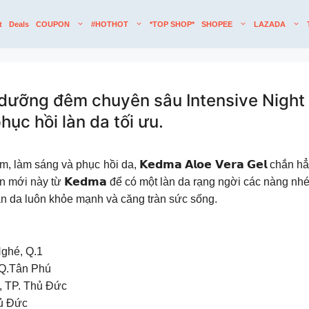
t
Deals
COUPON
#HOTHOT
*TOP SHOP*
SHOPEE
LAZADA
ưỡng đêm chuyên sâu Intensive Night 
hục hồi làn da tối ưu.
m sáng và phục hồi da, 𝗞𝗲𝗱𝗺𝗮 𝗔𝗹𝗼𝗲 𝗩𝗲𝗿𝗮 𝗚𝗲𝗹 chắn 
n mới này từ 𝗞𝗲𝗱𝗺𝗮 để có một làn da rạng ngời các nàng nh
làn da luôn khỏe mạnh và căng tràn sức sống.
ghé, Q.1
 Q.Tân Phú
, TP. Thủ Đức
hủ Đức