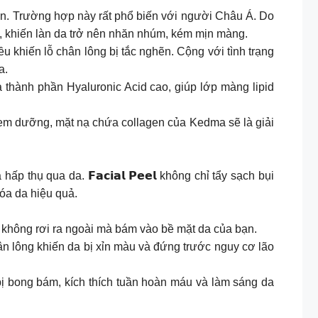
n. Trường hợp này rất phổ biến với người Châu Á. Do
i, khiến làn da trở nên nhăn nhúm, kém mịn màng.
ều khiến lỗ chân lông bị tắc nghẽn. Cộng với tình trạng
a.
thành phần Hyaluronic Acid cao, giúp lớp màng lipid
kem dưỡng, mặt nạ chứa collagen của Kedma sẽ là giải
hấp thụ qua da. 𝗙𝗮𝗰𝗶𝗮𝗹 𝗣𝗲𝗲𝗹 không chỉ tẩy sạch bụi
hóa da hiệu quả.
 không rơi ra ngoài mà bám vào bề mặt da của bạn.
hân lông khiến da bị xỉn màu và đứng trước nguy cơ lão
 bị bong bám, kích thích tuần hoàn máu và làm sáng da