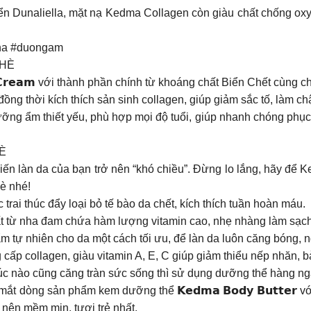
n Dunaliella, mặt nạ Kedma Collagen còn giàu chất chống oxy 
tna #duongam
 HÈ
𝘆 𝗖𝗿𝗲𝗮𝗺 với thành phần chính từ khoáng chất Biển Chết cùng
ồng thời kích thích sản sinh collagen, giúp giảm sắc tố, làm ch
ẩm dưỡng ẩm thiết yếu, phù hợp mọi độ tuổi, giúp nhanh chóng phụ
È
 khiến làn da của bạn trở nên “khó chiều”. Đừng lo lắng, hã
hè nhé!
trai thúc đẩy loại bỏ tế bào da chết, kích thích tuần hoàn máu.
t từ nha đam chứa hàm lượng vitamin cao, nhẹ nhàng làm sạch
tự nhiên cho da một cách tối ưu, để làn da luôn căng bóng, 
 collagen, giàu vitamin A, E, C giúp giảm thiểu nếp nhăn, bả
 lúc nào cũng căng tràn sức sống thì sử dụng dưỡng thể hàng ngà
 dòng sản phẩm kem dưỡng thể 𝗞𝗲𝗱𝗺𝗮 𝗕𝗼𝗱𝘆 𝗕𝘂𝘁𝘁𝗲𝗿 
ở nên mềm mịn, tươi trẻ nhất.