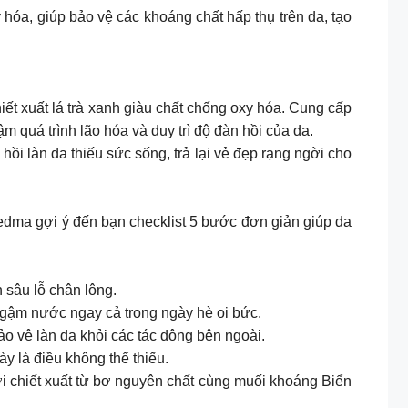
hóa, giúp bảo vệ các khoáng chất hấp thụ trên da, tạo
 chiết xuất lá trà xanh giàu chất chống oxy hóa. Cung cấp
ậm quá trình lão hóa và duy trì độ đàn hồi của da.
c hồi làn da thiếu sức sống, trả lại vẻ đẹp rạng ngời cho
y để Kedma gợi ý đến bạn checklist 5 bước đơn giản giúp da
 sâu lỗ chân lông.
ngậm nước ngay cả trong ngày hè oi bức.
o vệ làn da khỏi các tác động bên ngoài.
y là điều không thể thiếu.
với chiết xuất từ bơ nguyên chất cùng muối khoáng Biển