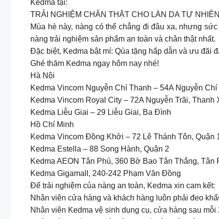
Kedma tại:
TRẢI NGHIỆM CHÂN THẬT CHO LÀN DA TỰ NHIÊ
Mùa hè này, nàng có thể chẳng đi đâu xa, nhưng sức 
nàng trải nghiệm sản phẩm an toàn và chân thật nhất.
Đặc biệt, Kedma bật mí: Qùa tặng hấp dẫn và ưu đãi đ
Ghé thăm Kedma ngay hôm nay nhé!
Hà Nội
Kedma Vincom Nguyễn Chí Thanh – 54A Nguyễn Chí
Kedma Vincom Royal City – 72A Nguyễn Trãi, Thanh
Kedma Liễu Giai – 29 Liễu Giai, Ba Đình
Hồ Chí Minh
Kedma Vincom Đồng Khởi – 72 Lê Thánh Tôn, Quận 
Kedma Estella – 88 Song Hành, Quận 2
Kedma AEON Tân Phú, 360 Bờ Bao Tân Thắng, Tân 
Kedma Gigamall, 240-242 Phạm Văn Đồng
Để trải nghiệm của nàng an toàn, Kedma xin cam kết:
Nhân viên cửa hàng và khách hàng luôn phải đeo khẩu 
Nhân viên Kedma vệ sinh dụng cụ, cửa hàng sau mỗi