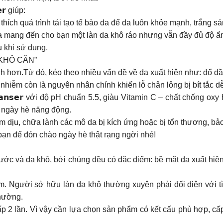
𝗿 giúp:
thích quá trình tái tạo tế bào da để da luôn khỏe mạnh, trắng s
mang đến cho bạn một làn da khô ráo nhưng vẫn đầy đủ độ ẩm, 
 khi sử dụng.
KHÔ CẰN”
nh hơn.Từ đó, kéo theo nhiều vấn đề về da xuất hiện như: đổ 
nhiễm còn là nguyên nhân chính khiến lỗ chân lông bị bít tắc 
 𝗖𝗹𝗲𝗮𝗻𝘀𝗲𝗿 với độ pH chuẩn 5.5, giàu Vitamin C – chất chốn
o ngày hè năng động.
dịu, chữa lành các mô da bị kích ứng hoặc bị tổn thương, bảo 
bạn để đón chào ngày hè thật rạng ngời nhé!
ước và da khô, bởi chúng đều có đặc điểm: bề mặt da xuất hiện
. Người sở hữu làn da khô thường xuyên phải đối diện với tìn
thường.
 2 lần. Vì vậy cần lựa chọn sản phẩm có kết cấu phù hợp, cấp 