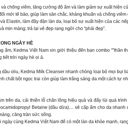
óa và chống viêm, tăng cường độ ẩm và làm giảm sự xuất hiện củ
đổi mới tế bào, giúp làm săn chắc, kháng khuẩn và chống viêm 
 và Elastin, làm đầy đặn làn da, loại bỏ sự xuất hiện của các n
à mịn màng; trả lại vẻ đẹp rạng ngời cho “phái đẹp”.
TRONG NGÀY HÈ
 ẩm, Kedma Việt Nam xin giới thiệu đến bạn combo “”thần thá
iết trời ngày hè oi ả.
dầu oliu, Kedma Milk Cleanser nhanh chóng loại bỏ mọi bụi bẩn
nh chất bột ngọc trai còn giúp làm trắng sáng da một cách tự n
độ ẩm trên da, cải thiện lỗ chân lông hiệu quả và đẩy lùi quá
n, Cocamidopropyl Betaine (dầu dừa)… sẽ cấp ẩm cho da nhanh c
màng, căng tràn sức sống.
i ngày cùng Kedma Việt Nam để có một làn da khỏe mạnh, rạng