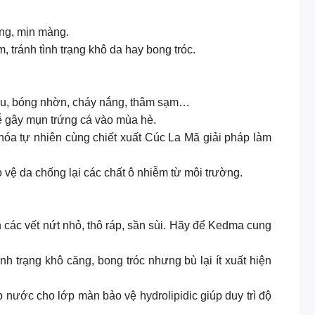
áng, mịn màng.
tránh tình trạng khô da hay bong tróc.
dầu, bóng nhờn, cháy nắng, thâm sạm…
dễ gây mụn trứng cá vào mùa hè.
g oxy hóa tự nhiên cùng chiết xuất Cúc La Mã giải pháp làm
vệ da chống lại các chất ô nhiễm từ môi trường.
 các vết nứt nhỏ, thô ráp, sần sùi. Hãy để Kedma cung
h trạng khô căng, bong tróc nhưng bù lại ít xuất hiện
nước cho lớp màn bảo vệ hydrolipidic giúp duy trì độ