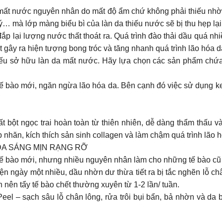
mất nước nguyên nhân do mất độ ẩm chứ không phải thiếu nhờ
… mà lớp màng biểu bì của làn da thiếu nước sẽ bị thu hẹp lạ
p lại lượng nước thất thoát ra. Quá trình đào thải dầu quá nhi
t gây ra hiện tượng bong tróc và tăng nhanh quá trình lão hóa d
ếu sở hữu làn da mất nước. Hãy lựa chọn các sản phẩm chứa 
 tế bào mới, ngăn ngừa lão hóa da. Bên cạnh đó việc sử dụng 
nh chất bột ngọc trai hoàn toàn từ thiên nhiên, dễ dàng thẩm thấu và 
nhăn, kích thích sản sinh collagen và làm chậm quá trình lão 
 DA SÁNG MỊN RẠNG RỠ
ỷ tế bào mới, nhưng nhiều nguyên nhân làm cho những tế bào cũ
iện ngày một nhiều, dầu nhờn dư thừa tiết ra bị tắc nghẽn lỗ c
 nên tẩy tế bào chết thường xuyên từ 1-2 lần/ tuần.
Peel – sạch sâu lỗ chân lông, rửa trôi bụi bẩn, bả nhờn và da