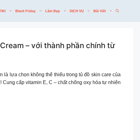
TIKI
Black Friday
Làm Đẹp
DỊCH VỤ
Bài Viết
Cream – với thành phần chính từ
hẳn là lựa chọn không thể thiếu trong tủ đồ skin care của
é! Cung cấp vitamin E, C – chất chống oxy hóa tự nhiên