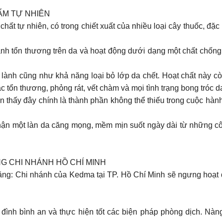
ẨM TỰ NHIÊN
chất tự nhiên, có trong chiết xuất của nhiều loại cây thuốc, đặ
lành tổn thương trên da và hoạt động dưới dạng một chất chốn
ữa lành cũng như khả năng loại bỏ lớp da chết. Hoạt chất này 
ác tổn thương, phỏng rát, vết chàm và mọi tình trạng bong tróc d
n thấy đây chính là thành phần không thể thiếu trong cuộc hà
nhận một làn da căng mọng, mềm mịn suốt ngày dài từ những cô
G CHI NHÁNH HỒ CHÍ MINH
ằng: Chi nhánh của Kedma tại TP. Hồ Chí Minh sẽ ngưng hoạt 
 đình bình an và thực hiện tốt các biện pháp phòng dịch. Nàn