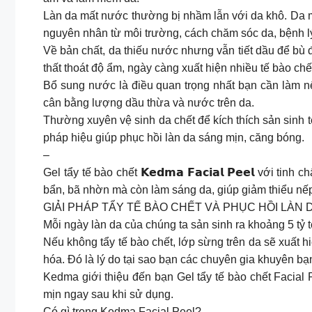
Làn da mất nước thường bị nhầm lẫn với da khô. Da 
nguyên nhân từ môi trường, cách chăm sóc da, bệnh lý
Về bản chất, da thiếu nước nhưng vẫn tiết dầu để bù đắ
thất thoát độ ẩm, ngày càng xuất hiện nhiều tế bào chế
Bổ sung nước là điều quan trọng nhất bạn cần làm n
cân bằng lượng dầu thừa và nước trên da.
Thường xuyên vệ sinh da chết để kích thích sản sinh
pháp hiệu giúp phục hồi làn da sáng mịn, căng bóng.
–
Gel tẩy tế bào chết 𝗞𝗲𝗱𝗺𝗮 𝗙𝗮𝗰𝗶𝗮𝗹 𝗣𝗲𝗲𝗹 với ti
bẩn, bã nhờn mà còn làm sáng da, giúp giảm thiểu nếp 
GIẢI PHÁP TẨY TẾ BÀO CHẾT VÀ PHỤC HỒI LÀN
Mỗi ngày làn da của chúng ta sản sinh ra khoảng 5 t
Nếu không tẩy tế bào chết, lớp sừng trên da sẽ xuất h
hóa. Đó là lý do tại sao bạn các chuyên gia khuyên bạn
Kedma giới thiệu đến bạn Gel tẩy tế bào chết Facial 
mịn ngay sau khi sử dụng.
Có gì trong Kedma Facial Peel?