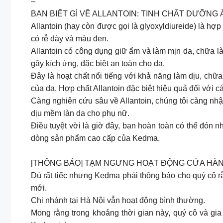
–
BẠN BIẾT GÌ VỀ ALLANTOIN: TINH CHẤT DƯỠNG 
Allantoin (hay còn được gọi là glyoxyldiureide) là hợp 
có rễ dày và màu đen.
Allantoin có công dụng giữ ẩm và làm mịn da, chữa 
gây kích ứng, đặc biệt an toàn cho da.
Đây là hoạt chất nổi tiếng với khả năng làm dịu, ch
của da. Hợp chất Allantoin đặc biệt hiệu quả đối với c
Càng nghiên cứu sâu về Allantoin, chúng tôi càng nhậ
dịu mềm làn da cho phụ nữ.
Điều tuyệt vời là giờ đây, bạn hoàn toàn có thể đón 
dòng sản phẩm cao cấp của Kedma.
[THÔNG BÁO] TẠM NGƯNG HOẠT ĐỘNG CỬA HÀN
Dù rất tiếc nhưng Kedma phải thông báo cho quý cô r
mới.
Chi nhánh tại Hà Nội vẫn hoạt động bình thường.
Mong rằng trong khoảng thời gian này, quý cô và gia