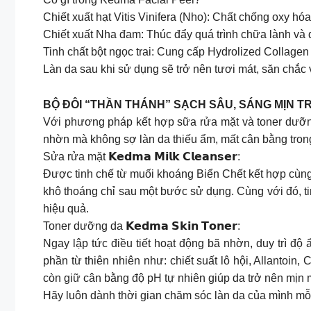
Chiết xuất hạt Vitis Vinifera (Nho): Chất chống oxy h
Chiết xuất Nha đam: Thúc đẩy quá trình chữa lành và 
Tinh chất bột ngọc trai: Cung cấp Hydrolized Collagen
Làn da sau khi sử dụng sẽ trở nên tươi mát, săn chắc v
BỘ ĐÔI “THẦN THÁNH” SẠCH SÂU, SÁNG MỊN 
Với phương pháp kết hợp sữa rửa mặt và toner dưỡng
nhờn mà không sợ làn da thiếu ẩm, mất cân bằng trong t
Sửa rửa mặt 𝗞𝗲𝗱𝗺𝗮 𝗠𝗶𝗹𝗸 𝗖𝗹𝗲𝗮𝗻𝘀𝗲𝗿:
Được tinh chế từ muối khoáng Biển Chết kết hợp cùng 
khô thoáng chỉ sau một bước sử dụng. Cùng với đó, ti
hiệu quả.
Toner dưỡng da 𝗞𝗲𝗱𝗺𝗮 𝗦𝗸𝗶𝗻 𝗧𝗼𝗻𝗲𝗿:
Ngay lập tức điều tiết hoạt động bã nhờn, duy trì 
phần từ thiên nhiên như: chiết suất lô hội, Allantoi
còn giữ cân bằng độ pH tự nhiên giúp da trở nên mịn 
Hãy luôn dành thời gian chăm sóc làn da của mình mỗ