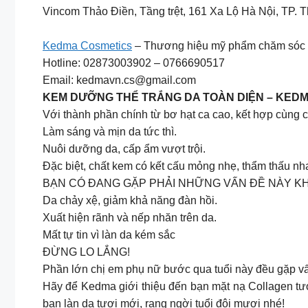
Vincom Thảo Điền, Tầng trệt, 161 Xa Lộ Hà Nội, TP. 
Kedma Cosmetics
– Thương hiệu mỹ phẩm chăm sóc d
Hotline: 02873003902 – 0766690517
Email:
kedmavn.cs@gmail.com
KEM DƯỠNG THỂ TRẮNG DA TOÀN DIỆN – KED
Với thành phần chính từ bơ hạt ca cao, kết hợp cùng 
Làm sáng và mịn da tức thì.
Nuôi dưỡng da, cấp ẩm vượt trội.
Đặc biệt, chất kem có kết cấu mỏng nhẹ, thẩm thấu nh
BẠN CÓ ĐANG GẶP PHẢI NHỮNG VẤN ĐỀ NÀY KH
Da chảy xệ, giảm khả năng đàn hồi.
Xuất hiện rãnh và nếp nhăn trên da.
Mất tự tin vì làn da kém sắc
ĐỪNG LO LẮNG!
Phần lớn chị em phụ nữ bước qua tuổi này đều gặp vấn
Hãy để Kedma giới thiệu đến bạn mặt nạ Collagen tươi 
bạn làn da tươi mới, rạng ngời tuổi đôi mươi nhé!