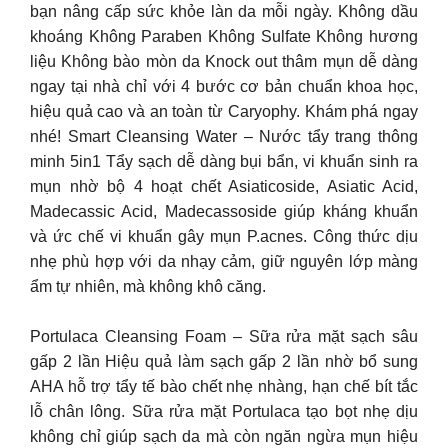
bạn nâng cấp sức khỏe làn da mỗi ngày. Không dầu
khoáng Không Paraben Không Sulfate Không hương
liệu Không bào mòn da Knock out thâm mụn dễ dàng
ngay tại nhà chỉ với 4 bước cơ bản chuẩn khoa học,
hiệu quả cao và an toàn từ Caryophy. Khám phá ngay
nhé! Smart Cleansing Water – Nước tẩy trang thông
minh 5in1 Tẩy sạch dễ dàng bụi bẩn, vi khuẩn sinh ra
mụn nhờ bộ 4 hoạt chết Asiaticoside, Asiatic Acid,
Madecassic Acid, Madecassoside giúp kháng khuẩn
và ức chế vi khuẩn gây mụn P.acnes. Công thức dịu
nhẹ phù hợp với da nhạy cảm, giữ nguyên lớp màng
ẩm tự nhiên, mà không khô căng.
Portulaca Cleansing Foam – Sữa rửa mặt sạch sâu
gấp 2 lần Hiệu quả làm sạch gấp 2 lần nhờ bổ sung
AHA hỗ trợ tẩy tế bào chết nhẹ nhàng, hạn chế bít tắc
lỗ chân lông. Sữa rửa mặt Portulaca tạo bọt nhẹ dịu
không chỉ giúp sạch da mà còn ngăn ngừa mụn hiệu