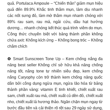
quả. Portulaca Ampoule – “Chiến thần” giảm mụn hiệu
quả đến 89.9% Khắc tinh thâm mụn, làm dịu nhanh
các nốt sưng đỏ, làm mờ thâm mụn nhanh chóng với
89% rau sam, rau má, ngải cứu, dầu hạt hướng
dương… nhanh chóng kết thúc quá trình viêm do mụn.
Công thức chuyên biệt với bảng thành phần không
chứa axit: Không kích ứng – Không bong tróc – Không
châm chích
❹ Smart Sunscreen Tone Up – Kem chống nắng đa
năng best seller Không chỉ sở hữu khả năng chống
năng tốt, nâng tone tự nhiên siêu đẹp, kem chống
nắng Caryophy còn trở thành kem chống năng quốc
dân bởi công dụng ngừa mụn, ngừa lão hóa từ bảng
thành phần vàng: vitamin E tinh khiết, chiết xuất rau
sam, chiết xuất rau má, chiết xuất củ dền đỏ, chiết xuất
nho, chiết xuất lá hương thảo. Ngăn chặn mụn ngay từ
bước đầu tiên và cải thiện rõ rệt sau 29 ngày sử dụng,