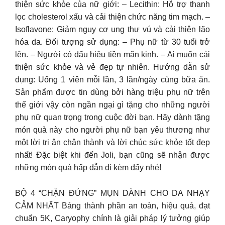
thiện sức khỏe của nữ giới: – Lecithin: Hỗ trợ thanh
lọc cholesterol xấu và cải thiện chức năng tim mạch. –
Isoflavone: Giảm nguy cơ ung thư vú và cải thiện lão
hóa da. Đối tượng sử dụng: – Phụ nữ từ 30 tuổi trở
lên. – Người có dấu hiệu tiền mãn kinh. – Ai muốn cải
thiện sức khỏe và vẻ đẹp tự nhiên. Hướng dẫn sử
dụng: Uống 1 viên mỗi lần, 3 lần/ngày cùng bữa ăn.
Sản phẩm được tin dùng bởi hàng triệu phụ nữ trên
thế giới vậy còn ngần ngại gì tặng cho những người
phụ nữ quan trọng trong cuộc đời bạn. Hãy dành tặng
món quà này cho người phụ nữ bạn yêu thương như
một lời tri ân chân thành và lời chúc sức khỏe tốt đẹp
nhất! Đặc biệt khi đến Joli, bạn cũng sẽ nhận được
những món quà hấp dẫn đi kèm đấy nhé!
BỘ 4 “CHẶN ĐỨNG” MỤN DÀNH CHO DA NHẠY
CẢM NHẤT Bảng thành phần an toàn, hiệu quả, đạt
chuẩn 5K, Caryophy chính là giải pháp lý tưởng giúp