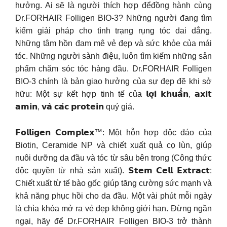
hưởng. Ai sẽ là người thích hợp đểđồng hành cùng
Dr.FORHAIR Folligen BIO-3? Những người đang tìm
kiếm giải pháp cho tình trạng rụng tóc dai dẳng.
Những tâm hồn đam mê vẻ đẹp và sức khỏe của mái
tóc. Những người sành điệu, luôn tìm kiếm những sản
phẩm chăm sóc tóc hàng đầu. Dr.FORHAIR Folligen
BIO-3 chính là bản giao hưởng của sự đẹp đẽ khi sở
hữu: Một sự kết hợp tinh tế của 𝗹𝗼̛̣𝗶 𝗸𝗵𝘂𝗮̂̉𝗻, 𝗮𝘅𝗶𝘁
𝗮𝗺𝗶𝗻, 𝘃𝗮̀ 𝗰𝗮́𝗰 𝗽𝗿𝗼𝘁𝗲𝗶𝗻 quý giá.
𝗙𝗼𝗹𝗹𝗶𝗴𝗲𝗻 𝗖𝗼𝗺𝗽𝗹𝗲𝘅™: Một hỗn hợp độc đáo của
Biotin, Ceramide NP và chiết xuất quả cọ lùn, giúp
nuôi dưỡng da đầu và tóc từ sâu bên trong (Công thức
độc quyền từ nhà sản xuất). 𝗦𝘁𝗲𝗺 𝗖𝗲𝗹𝗹 𝗘𝘅𝘁𝗿𝗮𝗰𝘁:
Chiết xuất từ tế bào gốc giúp tăng cường sức mạnh và
khả năng phục hồi cho da đầu. Một vài phút mỗi ngày
là chìa khóa mở ra vẻ đẹp không giới hạn. Đừng ngần
ngại, hãy để Dr.FORHAIR Folligen BIO-3 trở thành