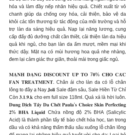
hóa và làm đầy nếp nhăn hiệu quả. Chiết xuất từ vỏ
chanh giúp da chống oxy hóa, cải thiện, bảo vệ da
khỏi các tổn thương từ tác động của môi trường và hỗ
trợ làn da sáng hiệu quả. Nạp lại năng lương, cung
cấp đẩy đủ dưỡng chất cần thiềt, cải thiện làn da hiệu
quả khi ngủ, cho bạn làn da ẩm mượt, mềm mại khi
thức dậy. Mặt nạ có mùi hương hoa quả nhẹ nhàng,
đem lại cảm giác thư giãn, thoải mái trong giấc ngủ.
𝐌𝐀̣𝐍𝐇 𝐃𝐀̣𝐍𝐆 𝐃𝐈𝐒𝐂𝐎𝐔𝐍𝐓 𝐔𝐏 𝐓𝐎 7𝟎% 𝐂𝐇𝐎 𝐂𝐀́𝐂
𝐅𝐀𝐍 𝐓𝐑𝐄𝐀𝐓𝐌𝐄𝐍𝐓. Chân ái cho làn da có lỗ chân
lông to đây ạ Nay 𝐉𝐨𝐥𝐢 Sale đậm sâu, Sale Hiền Từ Chỉ
Còn 𝟑.𝟏.𝟗.𝐤 cho em full size 118ml. Quá xá là hời luôn.
𝐃𝐮𝐧𝐠 𝐃𝐢̣𝐜𝐡 𝐓𝐚̂̉𝐲 𝐃𝐚 𝐂𝐡𝐞̂́𝐭 𝐏𝐚𝐮𝐥𝐚’𝐬 𝐂𝐡𝐨𝐢𝐜𝐞 𝐒𝐤𝐢𝐧 𝐏𝐞𝐫𝐟𝐞𝐜𝐭𝐢𝐧𝐠
𝟐% 𝐁𝐇𝐀 𝐋𝐢𝐪𝐮𝐢𝐝 Chứa nồng độ 2% BHA (Salicylic
Acid) là thành phần tẩy tế bào chết hóa học, tan trong
dầu và có khả năng thẩm thấu sâu xuống lỗ chân lông
để mang lại những hiệu quả tuyệt vời cho da: Loại bỏ