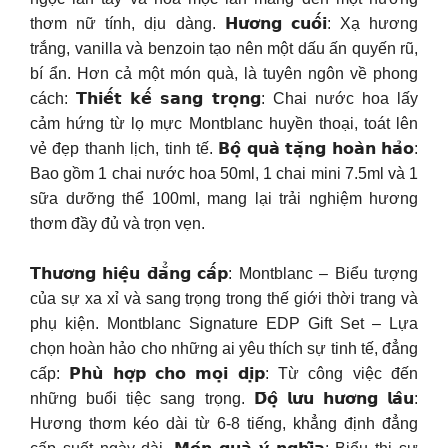
thơm nữ tính, dịu dàng. 𝗛𝘂̛𝗼̛𝗻𝗴 𝗰𝘂𝗼̂́𝗶: Xạ hương
trắng, vanilla và benzoin tạo nên một dấu ấn quyến rũ,
bí ẩn. Hơn cả một món quà, là tuyên ngôn về phong
cách: 𝗧𝗵𝗶𝗲̂́𝘁 𝗸𝗲̂́ 𝘀𝗮𝗻𝗴 𝘁𝗿𝗼̣𝗻𝗴: Chai nước hoa lấy
cảm hứng từ lọ mực Montblanc huyền thoại, toát lên
vẻ đẹp thanh lịch, tinh tế. 𝗕𝗼̣̂ 𝗾𝘂𝗮̀ 𝘁𝗮̣̆𝗻𝗴 𝗵𝗼𝗮̀𝗻 𝗵𝗮̉𝗼:
Bao gồm 1 chai nước hoa 50ml, 1 chai mini 7.5ml và 1
sữa dưỡng thể 100ml, mang lại trải nghiệm hương
thơm đầy đủ và trọn vẹn.
𝗧𝗵𝘂̛𝗼̛𝗻𝗴 𝗵𝗶𝗲̣̂𝘂 𝗱̄𝗮̆̉𝗻𝗴 𝗰𝗮̂́𝗽: Montblanc – Biểu tượng
của sự xa xỉ và sang trọng trong thế giới thời trang và
phụ kiện. Montblanc Signature EDP Gift Set – Lựa
chọn hoàn hảo cho những ai yêu thích sự tinh tế, đẳng
cấp: 𝗣𝗵𝘂̀ 𝗵𝗼̛̣𝗽 𝗰𝗵𝗼 𝗺𝗼̣𝗶 𝗱𝗶̣𝗽: Từ công việc đến
những buổi tiệc sang trọng. 𝗗̄𝗼̣̂ 𝗹𝘂̛𝘂 𝗵𝘂̛𝗼̛𝗻𝗴 𝗹𝗮̂𝘂:
Hương thơm kéo dài từ 6-8 tiếng, khẳng định đẳng