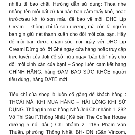
nhiều tế bào chết. Hướng dẫn sử dụng: Thoa nhẹ
nhàng lên môi bất cứ khi nào bạn cảm thấy khô, hoặc
trước/sau khi tô son màu để bảo vệ môi. DHC Lip
Cream – không chỉ là son dưỡng, mà còn là người
bạn gìn giữ nét thanh xuân cho đôi môi của bạn. Hãy
để môi bạn được chăm sóc mỗi ngày với DHC Lip
Cream! Đừng bỏ lỡ! Ghé ngay cửa hàng hoặc truy cập
trực tuyến của Joli để sở hữu ngay “bảo bối” này cho
đôi môi xinh xắn của bạn! – Shop luôn cam kết hàng
CHÍNH HÃNG, hàng ĐẢM BẢO SỨC KHỎE người
tiêu dùng , hàng DATE mới .
Tiêu chí của shop là luôn cố gắng để khách hàng :
THOẢI MÁI KHI MUA HÀNG – HÀI LÒNG KHI SỬ
DỤNG. Thông tin mua hàng Nhà Joli Chi nhánh 1: 282
Võ Thị Sáu P.Thống Nhất ( Kế bên The Coffee House
đường 5 nối dài ) Chi nhánh 2: 1185 Phạm Văn
Thuận, phường Thống Nhất, BH- ĐN (Gần Vincom,