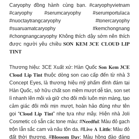
Caryophy đồng hành cùng bạn. #caryophyvietnam
#caryophy #serumcaryophy #serumportulaca
#nuoctaytrangcaryophy #tonercaryophy
#suaruamatcaryophy #kemchongnang
#chongnangcaryophy Không thích dậy sớm nên thích
được người yêu chiều 𝐒𝐎𝐍 𝐊𝐄𝐌 𝟑𝐂𝐄 𝐂𝐋𝐎𝐔𝐃 𝐋𝐈𝐏
𝐓𝐈𝐍𝐓
Thương hiệu: 3CE Xuất xứ: Hàn Quốc 𝐒𝐨𝐧 𝐊𝐞𝐦 𝟑𝐂𝐄
𝐂𝐥𝐨𝐮𝐝 𝐋𝐢𝐩 𝐓𝐢𝐧𝐭 thuộc dòng son cao cấp đến từ nhà 3
Concept Eyes, là thương hiệu mỹ phẩm đình đám tại
Hàn Quốc, sở hữu chất son mềm mượt dễ tán, son set
lì nhanh lên môi và giữ cho đôi môi luôn mịn màng, tạo
cảm giác đôi môi mịn mượt, hoàn hảo đúng như tên
gọi “𝐂𝐥𝐨𝐮𝐝 𝐋𝐢𝐩 𝐓𝐢𝐧𝐭” nhẹ tựa như mây. Hiện nhà Joli
Cosmetic có sẵn các tone màu: #𝐍𝐞𝐞𝐝𝐟𝐮𝐥: Màu đỏ gạch
trộn lẫn sắc cam và nâu tôn da. #𝐋𝐢𝐯𝐞 𝐀 𝐋𝐢𝐭𝐭𝐥𝐞: Màu đỏ
đất thời thượng. #𝐁𝐥𝐨𝐬𝐬𝐨𝐦 𝐃𝐚𝐲: Màu hồng đào đáng