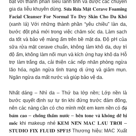
bạt với thành phần siêu lành tính và được các chuyên
gia da liễu khuyên dùng. 𝐒𝐮̛̃𝐚 𝐑𝐮̛̉𝐚 𝐌𝐚̣̆𝐭 𝐂𝐞𝐫𝐚𝐯𝐞 𝐅𝐨𝐚𝐦𝐢𝐧𝐠
𝐅𝐚𝐜𝐢𝐚𝐥 𝐂𝐥𝐞𝐚𝐧𝐬𝐞𝐫 𝐅𝐨𝐫 𝐍𝐨𝐫𝐦𝐚𝐥 𝐓𝐨 𝐃𝐫𝐲 𝐒𝐤𝐢𝐧 𝐂𝐡𝐨 𝐃𝐚 𝐊𝐡𝐨̂
(xanh lá) Với những thành phần “yêu chiều” làn da,
bước đột phá mới trong việc chăm sóc da. Làm sạch
da tốt và bảo vệ màng ẩm trên bề mặt da. Độ pH của
sữa rửa mặt cerave chuẩn, không làm khô da, duy trì
độ ẩm, không làm nổi mụn và kích ứng hay khô da Hỗ
trợ làm trắng da, cải thiện các nếp nhăn phòng ngừa
lão hóa, ngăn ngừa tình trạng dị ứng và giảm mụn.
Ngăn ngừa da mất nước và giúp bảo vệ da.
Nhất dáng – Nhì da – Thứ ba lớp nền; Lớp nền là
bước quyết định sự tự tin khi đứng trước đám đông,
nên các nàng cần có cho mình một em kem nền có đ𝐨̣̂
𝐛𝐚́𝐦 𝐜𝐚𝐨 – 𝐜𝐡𝐨̂́𝐧𝐠 𝐭𝐡𝐚̂́𝐦 𝐧𝐮̛𝐨̛́𝐜 – 𝐛𝐞̂̀𝐧 𝐭𝐨𝐧𝐞 𝐯𝐚̀ 𝐤𝐡𝐨̂𝐧𝐠 𝐝𝐞̂̃ 𝐛𝐢̣
𝐦𝐨̂́𝐜 khi makeup nhé 𝐊𝐄𝐌 𝐍𝐄̂̀𝐍 𝐌𝐀𝐂 𝐋𝐀̂𝐔 𝐓𝐑𝐎̂𝐈 –
𝐒𝐓𝐔𝐃𝐈𝐎 𝐅𝐈𝐗 𝐅𝐋𝐔𝐈𝐃 𝐒𝐏𝐅𝟏𝟓 Thương hiệu: MAC Xuất