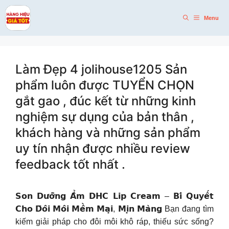
Skip
to
Menu
content
Làm Đẹp 4 jolihouse1205 Sản
phẩm luôn được TUYỂN CHỌN
gắt gao , đúc kết từ những kinh
nghiệm sự dụng của bản thân ,
khách hàng và những sản phẩm
uy tín nhận được nhiều review
feedback tốt nhất .
𝗦𝗼𝗻 𝗗𝘂̛𝗼̛̃𝗻𝗴 𝗔̂̉𝗺 𝗗𝗛𝗖 𝗟𝗶𝗽 𝗖𝗿𝗲𝗮𝗺 – 𝗕𝗶́ 𝗤𝘂𝘆𝗲̂́𝘁
𝗖𝗵𝗼 𝗗̄𝗼̂𝗶 𝗠𝗼̂𝗶 𝗠𝗲̂̀𝗺 𝗠𝗮̣𝗶, 𝗠𝗶̣𝗻 𝗠𝗮̀𝗻𝗴 Bạn đang tìm
kiếm giải pháp cho đôi môi khô ráp, thiếu sức sống?