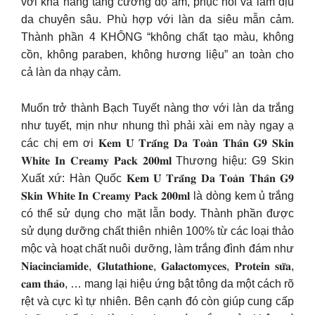
với khả năng tăng cường độ ẩm, phục hồi và làm dịu
da chuyên sâu. Phù hợp với làn da siêu mẫn cảm.
Thành phần 4 KHÔNG “không chất tạo màu, không
cồn, không paraben, không hương liệu” an toàn cho
cả làn da nhạy cảm.
Muốn trở thành Bạch Tuyết nàng thơ với làn da trắng
như tuyết, mịn như nhung thì phải xài em này ngay ạ
các chị em ơi 𝐊𝐞𝐦 𝐔̉ 𝐓𝐫𝐚̆́𝐧𝐠 𝐃𝐚 𝐓𝐨𝐚̀𝐧 𝐓𝐡𝐚̂𝐧 𝐆𝟗 𝐒𝐤𝐢𝐧
𝐖𝐡𝐢𝐭𝐞 𝐈𝐧 𝐂𝐫𝐞𝐚𝐦𝐲 𝐏𝐚𝐜𝐤 𝟐𝟎𝟎𝐦𝐥 Thương hiệu: G9 Skin
Xuất xứ: Hàn Quốc 𝐊𝐞𝐦 𝐔̉ 𝐓𝐫𝐚̆́𝐧𝐠 𝐃𝐚 𝐓𝐨𝐚̀𝐧 𝐓𝐡𝐚̂𝐧 𝐆𝟗
𝐒𝐤𝐢𝐧 𝐖𝐡𝐢𝐭𝐞 𝐈𝐧 𝐂𝐫𝐞𝐚𝐦𝐲 𝐏𝐚𝐜𝐤 𝟐𝟎𝟎𝐦𝐥 là dòng kem ủ trắng
có thể sử dụng cho mặt lẫn body. Thành phần được
sử dụng dưỡng chất thiên nhiên 100% từ các loại thảo
mộc và hoạt chất nuôi dưỡng, làm trắng đình đám như
𝐍𝐢𝐚𝐜𝐢𝐧𝐜𝐢𝐚𝐦𝐢𝐝𝐞, 𝐆𝐥𝐮𝐭𝐚𝐭𝐡𝐢𝐨𝐧𝐞, 𝐆𝐚𝐥𝐚𝐜𝐭𝐨𝐦𝐲𝐜𝐞𝐬, 𝐏𝐫𝐨𝐭𝐞𝐢𝐧 𝐬𝐮̛̃𝐚,
𝐜𝐚𝐦 𝐭𝐡𝐚̉𝐨, … mang lại hiệu ứng bật tông da một cách rõ
rệt và cực kì tự nhiên. Bên cạnh đó còn giúp cung cấp