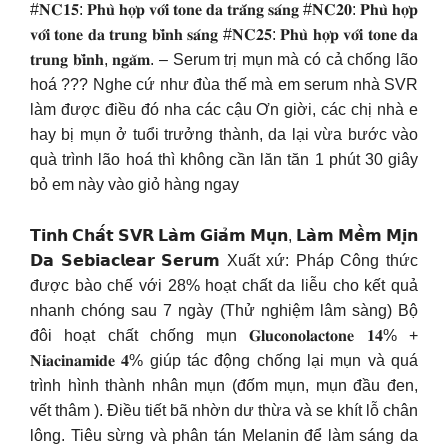
#𝐍𝐂𝟏𝟓: 𝐏𝐡𝐮̀ 𝐡𝐨̛̣𝐩 𝐯𝐨̛́𝐢 𝐭𝐨𝐧𝐞 𝐝𝐚 𝐭𝐫𝐚̆́𝐧𝐠 𝐬𝐚́𝐧𝐠 #𝐍𝐂𝟐𝟎: 𝐏𝐡𝐮̀ 𝐡𝐨̛̣𝐩
𝐯𝐨̛́𝐢 𝐭𝐨𝐧𝐞 𝐝𝐚 𝐭𝐫𝐮𝐧𝐠 𝐛𝐢̀𝐧𝐡 𝐬𝐚́𝐧𝐠 #𝐍𝐂𝟐𝟓: 𝐏𝐡𝐮̀ 𝐡𝐨̛̣𝐩 𝐯𝐨̛́𝐢 𝐭𝐨𝐧𝐞 𝐝𝐚
𝐭𝐫𝐮𝐧𝐠 𝐛𝐢̀𝐧𝐡, 𝐧𝐠𝐚̆𝐦. – Serum trị mụn mà có cả chống lão
hoá ??? Nghe cứ như đùa thế mà em serum nhà SVR
làm được điều đó nha các cậu Ơn giời, các chị nhà e
hay bị mụn ở tuổi trưởng thành, da lại vừa bước vào
quà trình lão hoá thì không cần lăn tăn 1 phút 30 giây
bỏ em này vào giỏ hàng ngay
𝗧𝗶𝗻𝗵 𝗖𝗵𝗮̂́𝘁 𝗦𝗩𝗥 𝗟𝗮̀𝗺 𝗚𝗶𝗮̉𝗺 𝗠𝘂̣𝗻, 𝗟𝗮̀𝗺 𝗠𝗲̂̀𝗺 𝗠𝗶̣𝗻
𝗗𝗮 𝗦𝗲𝗯𝗶𝗮𝗰𝗹𝗲𝗮𝗿 𝗦𝗲𝗿𝘂𝗺 Xuất xứ: Pháp Công thức
được bào chế với 28% hoạt chất da liễu cho kết quả
nhanh chóng sau 7 ngày (Thử nghiệm lâm sàng) Bộ
đôi hoạt chất chống mụn 𝐆𝐥𝐮𝐜𝐨𝐧𝐨𝐥𝐚𝐜𝐭𝐨𝐧𝐞 𝟏𝟒% +
𝐍𝐢𝐚𝐜𝐢𝐧𝐚𝐦𝐢𝐝𝐞 𝟒% giúp tác động chống lại mụn và quá
trình hình thành nhân mụn (đốm mụn, mụn đầu đen,
vết thâm ). Điều tiết bã nhờn dư thừa và se khít lỗ chân
lông. Tiêu sừng và phân tán Melanin để làm sáng da