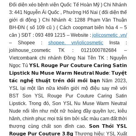
Đối diện xéo bệnh viện Quốc Tế Hoàn Mỹ ) Chi Nhánh
3: 441 Nguyễn Ái Quốc , Phường Hố Nai ( đối diện thế
giới di động ) Chi Nhánh 4: 1288 Phạm Văn Thuận
BH-ĐN ( số 109 cũ ) ( Cách coopmart biên hòa 4 – 5
căn ) SĐT : 093 489 1215 – Website :
jolicosmetic .vn/
– Shopee :
shopee. vn/jolicosmetic
Insta :
jolihouse_cosmetic TK : 0121000782684 –
Vietcombank chi nhánh Đồng Nai Tên TK : Nguyễn
Ngọc Tú 𝗬𝗦𝗟 𝗥𝗼𝘂𝗴𝗲 𝗣𝘂𝗿 𝗖𝗼𝘂𝘁𝘂𝗿𝗲 𝗖𝗮𝗿𝗶𝗻𝗴 𝗦𝗮𝘁𝗶𝗻
𝗟𝗶𝗽𝘀𝘁𝗶𝗰𝗸 𝗡𝘂 𝗠𝘂𝘀𝗲 𝗪𝗮𝗿𝗺 𝗡𝗲𝘂𝘁𝗿𝗮𝗹 𝗡𝘂𝗱𝗲: 𝗧𝘂𝘆𝗲̣̂𝘁
𝘁𝗮́𝗰 𝗻𝗴𝗵𝗲̣̂ 𝘁𝗵𝘂𝗮̣̂𝘁 𝘁𝗿𝗲̂𝗻 𝗱̄𝗼̂𝗶 𝗺𝗼̂𝗶 𝗯𝗮̣𝗻 Năm 2023,
YSL lại một lần nữa khiến giới mộ điệu say mê với
BST Son YSL Rouge Pur Couture Caring Satin
Lipstick. Trong đó, Son YSL Nu Muse Warm Neutral
Nude nổi lên như một nữ hoàng đầy quyền lực, kiêu
hãnh, chinh phục mọi trái tim bởi sắc màu cam đất thời
thượng cùng chất son đỉnh cao. 𝗦𝗼𝗻 𝗧𝗵𝗼̉𝗶 𝗬𝗦𝗟
𝗥𝗼𝘂𝗴𝗲 𝗣𝘂𝗿 𝗖𝗼𝘂𝘁𝘂𝗿𝗲 𝟯.𝟴𝗴 Thương hiệu: YSL Xuất