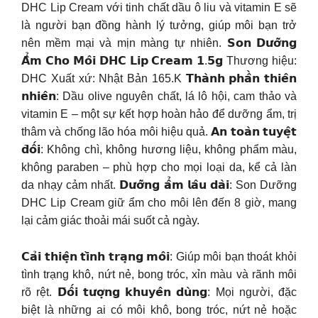
DHC Lip Cream với tinh chất dầu ô liu và vitamin E sẽ
là người bạn đồng hành lý tưởng, giúp môi bạn trở
nên mềm mại và mịn màng tự nhiên. 𝗦𝗼𝗻 𝗗𝘂̛𝗼̛̃𝗻𝗴
𝗔̂̉𝗺 𝗖𝗵𝗼 𝗠𝗼̂𝗶 𝗗𝗛𝗖 𝗟𝗶𝗽 𝗖𝗿𝗲𝗮𝗺 𝟭.𝟱𝗴 Thương hiệu:
DHC Xuất xứ: Nhật Bản 165.K 𝗧𝗵𝗮̀𝗻𝗵 𝗽𝗵𝗮̂̀𝗻 𝘁𝗵𝗶𝗲̂𝗻
𝗻𝗵𝗶𝗲̂𝗻: Dầu olive nguyên chất, lá lô hội, cam thảo và
vitamin E – một sự kết hợp hoàn hảo để dưỡng ẩm, trị
thâm và chống lão hóa môi hiệu quả. 𝗔𝗻 𝘁𝗼𝗮̀𝗻 𝘁𝘂𝘆𝗲̣̂𝘁
𝗱̄𝗼̂́𝗶: Không chì, không hương liệu, không phẩm màu,
không paraben – phù hợp cho mọi loại da, kể cả làn
da nhạy cảm nhất. 𝗗𝘂̛𝗼̛̃𝗻𝗴 𝗮̂̉𝗺 𝗹𝗮̂𝘂 𝗱𝗮̀𝗶: Son Dưỡng
DHC Lip Cream giữ ẩm cho môi lên đến 8 giờ, mang
lại cảm giác thoải mái suốt cả ngày.
𝗖𝗮̉𝗶 𝘁𝗵𝗶𝗲̣̂𝗻 𝘁𝗶̀𝗻𝗵 𝘁𝗿𝗮̣𝗻𝗴 𝗺𝗼̂𝗶: Giúp môi bạn thoát khỏi
tình trạng khô, nứt nẻ, bong tróc, xỉn màu và rãnh môi
rõ rệt. 𝗗̄𝗼̂́𝗶 𝘁𝘂̛𝗼̛̣𝗻𝗴 𝗸𝗵𝘂𝘆𝗲̂𝗻 𝗱𝘂̀𝗻𝗴: Mọi người, đặc
biệt là những ai có môi khô, bong tróc, nứt nẻ hoặc