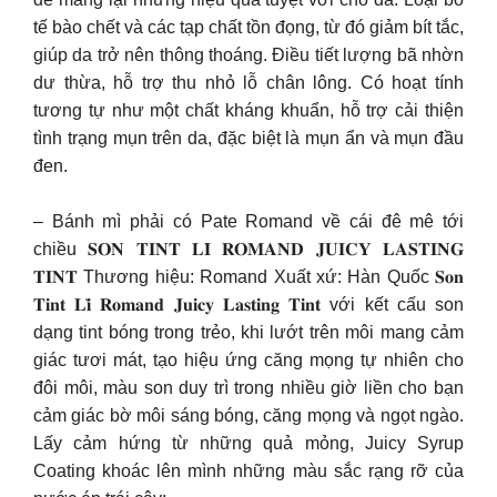
tế bào chết và các tạp chất tồn đọng, từ đó giảm bít tắc,
giúp da trở nên thông thoáng. Điều tiết lượng bã nhờn
dư thừa, hỗ trợ thu nhỏ lỗ chân lông. Có hoạt tính
tương tự như một chất kháng khuẩn, hỗ trợ cải thiện
tình trạng mụn trên da, đặc biệt là mụn ẩn và mụn đầu
đen.
– Bánh mì phải có Pate Romand về cái đê mê tới
chiều 𝐒𝐎𝐍 𝐓𝐈𝐍𝐓 𝐋𝐈̀ 𝐑𝐎𝐌𝐀𝐍𝐃 𝐉𝐔𝐈𝐂𝐘 𝐋𝐀𝐒𝐓𝐈𝐍𝐆
𝐓𝐈𝐍𝐓 Thương hiệu: Romand Xuất xứ: Hàn Quốc 𝐒𝐨𝐧
𝐓𝐢𝐧𝐭 𝐋𝐢̀ 𝐑𝐨𝐦𝐚𝐧𝐝 𝐉𝐮𝐢𝐜𝐲 𝐋𝐚𝐬𝐭𝐢𝐧𝐠 𝐓𝐢𝐧𝐭 với kết cấu son
dạng tint bóng trong trẻo, khi lướt trên môi mang cảm
giác tươi mát, tạo hiệu ứng căng mọng tự nhiên cho
đôi môi, màu son duy trì trong nhiều giờ liền cho bạn
cảm giác bờ môi sáng bóng, căng mọng và ngọt ngào.
Lấy cảm hứng từ những quả mỏng, Juicy Syrup
Coating khoác lên mình những màu sắc rạng rỡ của