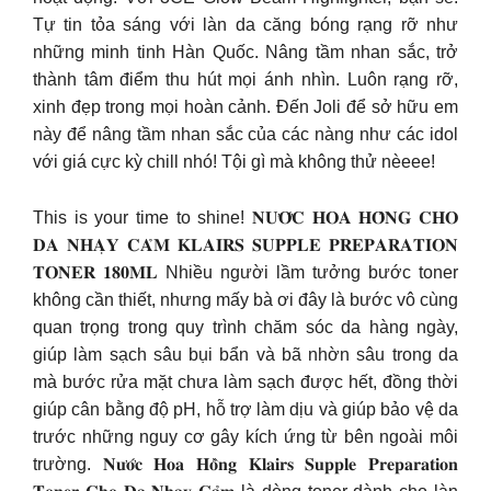
Tự tin tỏa sáng với làn da căng bóng rạng rỡ như
những minh tinh Hàn Quốc. Nâng tầm nhan sắc, trở
thành tâm điểm thu hút mọi ánh nhìn. Luôn rạng rỡ,
xinh đẹp trong mọi hoàn cảnh. Đến Joli để sở hữu em
này để nâng tầm nhan sắc của các nàng như các idol
với giá cực kỳ chill nhó! Tội gì mà không thử nèeee!
This is your time to shine! 𝐍𝐔̛𝐎̛́𝐂 𝐇𝐎𝐀 𝐇𝐎̂̀𝐍𝐆 𝐂𝐇𝐎
𝐃𝐀 𝐍𝐇𝐀̣𝐘 𝐂𝐀̉𝐌 𝐊𝐋𝐀𝐈𝐑𝐒 𝐒𝐔𝐏𝐏𝐋𝐄 𝐏𝐑𝐄𝐏𝐀𝐑𝐀𝐓𝐈𝐎𝐍
𝐓𝐎𝐍𝐄𝐑 𝟏𝟖𝟎𝐌𝐋 Nhiều người lầm tưởng bước toner
không cần thiết, nhưng mấy bà ơi đây là bước vô cùng
quan trọng trong quy trình chăm sóc da hàng ngày,
giúp làm sạch sâu bụi bẩn và bã nhờn sâu trong da
mà bước rửa mặt chưa làm sạch được hết, đồng thời
giúp cân bằng độ pH, hỗ trợ làm dịu và giúp bảo vệ da
trước những nguy cơ gây kích ứng từ bên ngoài môi
trường. 𝐍𝐮̛𝐨̛́𝐜 𝐇𝐨𝐚 𝐇𝐨̂̀𝐧𝐠 𝐊𝐥𝐚𝐢𝐫𝐬 𝐒𝐮𝐩𝐩𝐥𝐞 𝐏𝐫𝐞𝐩𝐚𝐫𝐚𝐭𝐢𝐨𝐧