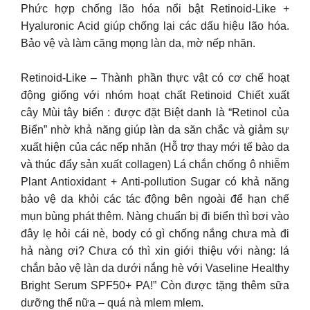
Phức hợp chống lão hóa nổi bật Retinoid-Like +
Hyaluronic Acid giúp chống lại các dấu hiệu lão hóa.
Bảo vệ và làm căng mọng làn da, mờ nếp nhăn.
Retinoid-Like – Thành phần thực vật có cơ chế hoạt
động giống với nhóm hoạt chất Retinoid Chiết xuất
cây Mùi tây biển : được đặt Biệt danh là “Retinol của
Biển” nhờ khả năng giúp làn da săn chắc và giảm sự
xuất hiện của các nếp nhăn (Hỗ trợ thay mới tế bào da
và thúc đẩy sản xuất collagen) Lá chắn chống ô nhiễm
Plant Antioxidant + Anti-pollution Sugar có khả năng
bảo vệ da khỏi các tác động bên ngoài để hạn chế
mụn bùng phát thêm. Nàng chuẩn bị đi biển thì bơi vào
đây lẹ hỏi cái nè, body có gì chống nắng chưa mà đi
hả nàng ơi? Chưa có thì xin giới thiệu với nàng: lá
chắn bảo vệ làn da dưới nắng hè với Vaseline Healthy
Bright Serum SPF50+ PA!” Còn được tặng thêm sữa
dưỡng thể nữa – quá nà mlem mlem.