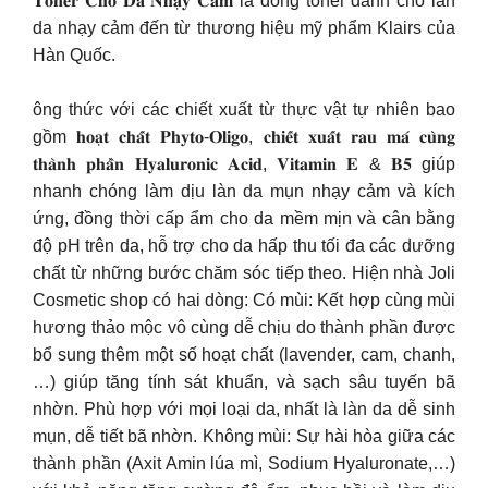
𝐓𝐨𝐧𝐞𝐫 𝐂𝐡𝐨 𝐃𝐚 𝐍𝐡𝐚̣𝐲 𝐂𝐚̉𝐦 là dòng toner dành cho làn
da nhạy cảm đến từ thương hiệu mỹ phẩm Klairs của
Hàn Quốc.
ông thức với các chiết xuất từ thực vật tự nhiên bao
gồm 𝐡𝐨𝐚̣𝐭 𝐜𝐡𝐚̂́𝐭 𝐏𝐡𝐲𝐭𝐨-𝐎𝐥𝐢𝐠𝐨, 𝐜𝐡𝐢𝐞̂́𝐭 𝐱𝐮𝐚̂́𝐭 𝐫𝐚𝐮 𝐦𝐚́ 𝐜𝐮̀𝐧𝐠
𝐭𝐡𝐚̀𝐧𝐡 𝐩𝐡𝐚̂̀𝐧 𝐇𝐲𝐚𝐥𝐮𝐫𝐨𝐧𝐢𝐜 𝐀𝐜𝐢𝐝, 𝐕𝐢𝐭𝐚𝐦𝐢𝐧 𝐄 & 𝐁𝟓 giúp
nhanh chóng làm dịu làn da mụn nhạy cảm và kích
ứng, đồng thời cấp ẩm cho da mềm mịn và cân bằng
độ pH trên da, hỗ trợ cho da hấp thu tối đa các dưỡng
chất từ những bước chăm sóc tiếp theo. Hiện nhà Joli
Cosmetic shop có hai dòng: Có mùi: Kết hợp cùng mùi
hương thảo mộc vô cùng dễ chịu do thành phần được
bổ sung thêm một số hoạt chất (lavender, cam, chanh,
…) giúp tăng tính sát khuẩn, và sạch sâu tuyến bã
nhờn. Phù hợp với mọi loại da, nhất là làn da dễ sinh
mụn, dễ tiết bã nhờn. Không mùi: Sự hài hòa giữa các
thành phần (Axit Amin lúa mì, Sodium Hyaluronate,…)