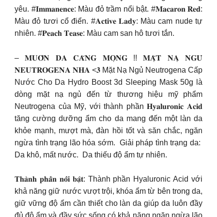
yêu. #𝐈𝐦𝐦𝐚𝐧𝐞𝐧𝐜𝐞: Màu đỏ trầm nổi bật. #𝐌𝐚𝐜𝐚𝐫𝐨𝐧 𝐑𝐞𝐝:
Màu đỏ tươi cổ điển. #𝐀𝐜𝐭𝐢𝐯𝐞 𝐋𝐚𝐝𝐲: Màu cam nude tự
nhiên. #𝐏𝐞𝐚𝐜𝐡 𝐓𝐞𝐚𝐬𝐞: Màu cam san hô tươi tắn.
– 𝐌𝐔𝐎̂́𝐍 𝐃𝐀 𝐂𝐀̆𝐍𝐆 𝐌𝐎̣𝐍𝐆 !! 𝐌𝐀̣̆𝐓 𝐍𝐀̣ 𝐍𝐆𝐔̉
𝐍𝐄𝐔𝐓𝐑𝐎𝐆𝐄𝐍𝐀 𝐍𝐇𝐀 <𝟑 Mặt Nạ Ngủ Neutrogena Cấp
Nước Cho Da Hydro Boost 3d Sleeping Mask 50g là
dòng mặt nạ ngủ đến từ thương hiệu mỹ phẩm
Neutrogena của Mỹ, với thành phần 𝐇𝐲𝐚𝐥𝐮𝐫𝐨𝐧𝐢𝐜 𝐀𝐜𝐢𝐝
tăng cường dưỡng ẩm cho da mang đến một làn da
khỏe mạnh, mượt mà, đàn hồi tốt và săn chắc, ngăn
ngừa tình trạng lão hóa sớm. ️ Giải pháp tình trạng da: ️
Da khô, mất nước. ️ Da thiếu độ ẩm tự nhiên.
𝐓𝐡𝐚̀𝐧𝐡 𝐩𝐡𝐚̂̀𝐧 𝐧𝐨̂̉𝐢 𝐛𝐚̣̂𝐭: Thành phần Hyaluronic Acid với
khả năng giữ nước vượt trội, khóa ẩm từ bên trong da,
giữ vững độ ẩm cần thiết cho làn da giúp da luôn đầy
đủ độ ẩm và đầy sức sống có khả năng ngăn ngừa lão