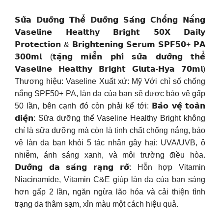
𝗦𝘂̛̃𝗮 𝗗𝘂̛𝗼̛̃𝗻𝗴 𝗧𝗵𝗲̂̉ 𝗗𝘂̛𝗼̛̃𝗻𝗴 𝗦𝗮́𝗻𝗴 𝗖𝗵𝗼̂́𝗻𝗴 𝗡𝗮̆́𝗻𝗴
𝗩𝗮𝘀𝗲𝗹𝗶𝗻𝗲 𝗛𝗲𝗮𝗹𝘁𝗵𝘆 𝗕𝗿𝗶𝗴𝗵𝘁 𝟱𝟬𝗫 𝗗𝗮𝗶𝗹𝘆
𝗣𝗿𝗼𝘁𝗲𝗰𝘁𝗶𝗼𝗻 & 𝗕𝗿𝗶𝗴𝗵𝘁𝗲𝗻𝗶𝗻𝗴 𝗦𝗲𝗿𝘂𝗺 𝗦𝗣𝗙𝟱𝟬+ 𝗣𝗔
𝟯𝟬𝟬𝗺𝗹 (𝘁𝗮̣̆𝗻𝗴 𝗺𝗶𝗲̂̃𝗻 𝗽𝗵𝗶́ 𝘀𝘂̛̃𝗮 𝗱𝘂̛𝗼̛̃𝗻𝗴 𝘁𝗵𝗲̂̉
𝗩𝗮𝘀𝗲𝗹𝗶𝗻𝗲 𝗛𝗲𝗮𝗹𝘁𝗵𝘆 𝗕𝗿𝗶𝗴𝗵𝘁 𝗚𝗹𝘂𝘁𝗮-𝗛𝘆𝗮 𝟳𝟬𝗺𝗹)
Thương hiệu: Vaseline Xuất xứ: Mỹ Với chỉ số chống
nắng SPF50+ PA, làn da của bạn sẽ được bảo vệ gấp
50 lần, bên cạnh đó còn phải kể tới: 𝗕𝗮̉𝗼 𝘃𝗲̣̂ 𝘁𝗼𝗮̀𝗻
𝗱𝗶𝗲̣̂𝗻: Sữa dưỡng thể Vaseline Healthy Bright không
chỉ là sữa dưỡng mà còn là tinh chất chống nắng, bảo
vệ làn da bạn khỏi 5 tác nhân gây hại: UVA/UVB, ô
nhiễm, ánh sáng xanh, và môi trường điều hòa.
𝗗𝘂̛𝗼̛̃𝗻𝗴 𝗱𝗮 𝘀𝗮́𝗻𝗴 𝗿𝗮̣𝗻𝗴 𝗿𝗼̛̃: Hỗn hợp Vitamin
Niacinamide, Vitamin C&E giúp làn da của bạn sáng
hơn gấp 2 lần, ngăn ngừa lão hóa và cải thiện tình
trạng da thâm sạm, xỉn màu một cách hiệu quả.