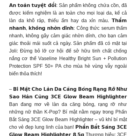
𝗔𝗻 𝘁𝗼𝗮̀𝗻 𝘁𝘂𝘆𝗲̣̂𝘁 𝗱̄𝗼̂́𝗶: Sản phẩm không chứa cồn, đã
được kiểm nghiệm là an toàn cho mọi loại da, kể cả
làn da khô ráp, thiếu ẩm hay da xỉn màu. 𝗧𝗵𝗮̂́𝗺
𝗻𝗵𝗮𝗻𝗵, 𝗸𝗵𝗼̂𝗻𝗴 𝗻𝗵𝗼̛̀𝗻 𝗱𝗶́𝗻𝗵: Công thức serum thấm
nhanh, không gây cảm giác nhờn dính, cho bạn cảm
giác thoải mái suốt cả ngày. Sản phẩm đã có mặt tại
Joli: Đừng bỏ lỡ cơ hội để sở hữu tinh chất chống
nắng cơ thể Vaseline Healthy Bright Sun + Pollution
Protection SPF 50+ PA cho mùa hè vùng vẫy ngoài
biển thỏa thích!
– 𝗕𝗶́ 𝗠𝗮̣̂𝘁 𝗖𝗵𝗼 𝗟𝗮̀𝗻 𝗗𝗮 𝗖𝗮̆𝗻𝗴 𝗕𝗼́𝗻𝗴 𝗥𝗮̣𝗻𝗴 𝗥𝗼̛̃ 𝗡𝗵𝘂̛
𝗦𝗮𝗼 𝗛𝗮̀𝗻 𝗖𝘂̀𝗻𝗴 𝟯𝗖𝗘 𝗚𝗹𝗼𝘄 𝗕𝗲𝗮𝗺 𝗛𝗶𝗴𝗵𝗹𝗶𝗴𝗵𝘁𝗲𝗿
Bạn đang mơ về làn da căng bóng, rạng rỡ như
những nữ thần K-Pop? Bí mật nằm ngay trong Phấn
Bắt Sáng 3CE Glow Beam Highlighter – vũ khí bí mật
cho vẻ đẹp lung linh của bạn! 𝗣𝗵𝗮̂́𝗻 𝗕𝗮̆́𝘁 𝗦𝗮́𝗻𝗴 𝟯𝗖𝗘
𝗚𝗹𝗼𝘄 𝗕𝗲𝗮𝗺 𝗛𝗶𝗴𝗵𝗹𝗶𝗴𝗵𝘁𝗲𝗿 𝟴.𝟱𝗴 Thương hiệu: 3CE