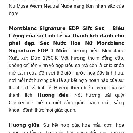
Nu Muse Warm Neutral Nude nâng tầm nhan sắc của
bạn!
𝗠𝗼𝗻𝘁𝗯𝗹𝗮𝗻𝗰 𝗦𝗶𝗴𝗻𝗮𝘁𝘂𝗿𝗲 𝗘𝗗𝗣 𝗚𝗶𝗳𝘁 𝗦𝗲𝘁 – 𝗕𝗶𝗲̂̉𝘂
𝘁𝘂̛𝗼̛̣𝗻𝗴 𝗰𝘂̉𝗮 𝘀𝘂̛̣ 𝘁𝗶𝗻𝗵 𝘁𝗲̂́ 𝘃𝗮̀ 𝘁𝗵𝗮𝗻𝗵 𝗹𝗶̣𝗰𝗵 𝗱𝗮̀𝗻𝗵 𝗰𝗵𝗼
𝗽𝗵𝗮́𝗶 𝗱̄𝗲̣𝗽. 𝗦𝗲𝘁 𝗡𝘂̛𝗼̛́𝗰 𝗛𝗼𝗮 𝗡𝘂̛̃ 𝗠𝗼𝗻𝘁𝗯𝗹𝗮𝗻𝗰
𝗦𝗶𝗴𝗻𝗮𝘁𝘂𝗿𝗲 𝗘𝗗𝗣 𝟯 𝗠𝗼́𝗻 Thương hiệu: Montblanc
Xuất xứ: Đức 1750.K Một hương thơm đẳng cấp,
không chỉ tôn vinh vẻ đẹp kiêu sa mà còn là chìa khóa
mở cánh cửa đến với thế giới nước hoa đầy tinh hoa,
nơi mỗi nốt hương đều là sự kết hợp hoàn hảo của sự
thanh lịch và tinh tế. Hương thơm biểu tượng của sự
thanh lịch: 𝗛𝘂̛𝗼̛𝗻𝗴 𝗱̄𝗮̂̀𝘂: Nốt hương trái quýt
Clementine mở ra một cảm giác thanh mát, sảng
khoái, đánh thức mọi giác quan.
𝗛𝘂̛𝗼̛𝗻𝗴 𝗴𝗶𝘂̛̃𝗮: Sự kết hợp của hoa mẫu đơn, hoa
ngọc lan tây và hoa mộc lan mang đến một hương