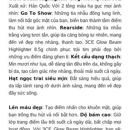
Xuất xứ: Hàn Quốc Với 2 tông màu hạ gục mọi ánh
nhìn: 𝗚𝗼 𝗧𝗼 𝗦𝗵𝗼𝘄: Những tia nhẫu đồng lung linh,
làm nổi bật góc mặt của bạn, biến bạn thành tâm điểm
thu hút mọi ánh nhìn. 𝗥𝗲𝗮𝗿𝘀𝗶𝗱𝗲: Những tia nhẫu
trắng vàng tươi tắn, giúp da căng bóng tự nhiên, mang
đến vẻ đẹp nhẹ nhàng, thanh tao. 3CE Glow Beam
Highlighter 8.5g chinh phục trái tim phái đẹp bởi
những ưu điểm đáng ghen tị: 𝗞𝗲̂́𝘁 𝗰𝗮̂́𝘂 𝗱𝗮̣𝗻𝗴 𝘁𝗵𝗮̣𝗰𝗵:
Mịn mượt như lụa, dễ dàng tán đều trên da, không gây
bí da, tạo cảm giác nhẹ nhàng, thoải mái suốt cả ngày.
𝗛𝗮̣𝘁 𝗻𝗴𝗼̣𝗰 𝘁𝗿𝗮𝗶 𝘀𝗶𝗲̂𝘂 𝗺𝗶̣𝗻: Bắt sáng hiệu quả, giúp
da lấp lánh rạng rỡ dưới ánh sáng, mang đến vẻ đẹp
đầy sức sống.
𝗟𝗲̂𝗻 𝗺𝗮̀𝘂 𝗱̄𝗲̣𝗽: Tạo điểm nhấn cho khuôn mặt, giúp
bạn trông thu hút và nổi bật hơn. 𝗗̄𝗼̣̂ 𝗯𝗮́𝗺 𝗰𝗮𝗼: Giữ
lớp trang điểm lâu trôi suốt cả ngày dài, bất chấp mọi
hoạt động. Với 3CE Glow Beam Highlighter, bạn sẽ: