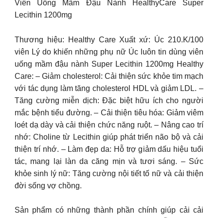
Viên Uống Mầm Đậu Nành HealthyCare Super
Lecithin 1200mg
Thương hiệu: Healthy Care Xuất xứ: Úc 210.K/100
viên Lý do khiến những phụ nữ Úc luôn tin dùng viên
uống mầm đậu nành Super Lecithin 1200mg Healthy
Care: – Giảm cholesterol: Cải thiện sức khỏe tim mạch
với tác dụng làm tăng cholesterol HDL và giảm LDL. –
Tăng cường miễn dịch: Đặc biệt hữu ích cho người
mắc bệnh tiểu đường. – Cải thiện tiêu hóa: Giảm viêm
loét dạ dày và cải thiện chức năng ruột. – Nâng cao trí
nhớ: Choline từ Lecithin giúp phát triển não bộ và cải
thiện trí nhớ. – Làm đẹp da: Hỗ trợ giảm dấu hiệu tuổi
tác, mang lại làn da căng mịn và tươi sáng. – Sức
khỏe sinh lý nữ: Tăng cường nội tiết tố nữ và cải thiện
đời sống vợ chồng.
Sản phẩm có những thành phần chính giúp cải cải