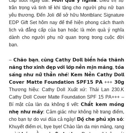
cấp suốt ngày dài. 𝗠𝗼́𝗻 𝗾𝘂𝗮̀ 𝘆́ 𝗻𝗴𝗵𝗶̃𝗮: Biểu thị sự
trân trọng và tinh tế khi tặng cho người phụ nữ bạn
yêu thương. Đến Joli để sở hữu Montblanc Signature
EDP Gift Set hôm nay để thể hiện phong cách thanh
lịch và đẳng cấp của bạn hoặc là món quà ý nghĩa
dành cho người phụ nữ quan trọng trong cuộc đời
bạn.
– 𝗖𝗵𝗮̀𝗼 𝗯𝗮̣𝗻, 𝗰𝘂̀𝗻𝗴 𝗖𝗮𝘁𝗵𝘆 𝗗𝗼𝗹𝗹 𝗯𝗶𝗲̂́𝗻 𝗵𝗼́𝗮 𝘁𝗵𝗮̀𝗻𝗵
𝗻𝗮̀𝗻𝗴 𝘁𝗵𝗼̛ 𝘅𝗶𝗻𝗵 𝗱̄𝗲̣𝗽 𝘃𝗼̛́𝗶 𝗹𝗼̛́𝗽 𝗻𝗲̂̀𝗻 𝗺𝗶̣𝗻 𝗺𝗮̀𝗻𝗴, 𝘁𝗼̉𝗮
𝘀𝗮́𝗻𝗴 𝗻𝗵𝘂̛ 𝗻𝘂̛̃ 𝘁𝗵𝗮̂̀𝗻 𝗻𝗵𝗲́! 𝗞𝗲𝗺 𝗡𝗲̂̀𝗻 𝗖𝗮𝘁𝗵𝘆 𝗗𝗼𝗹𝗹
𝗖𝗼𝘃𝗲𝗿 𝗠𝗮𝘁𝘁𝗲 𝗙𝗼𝘂𝗻𝗱𝗮𝘁𝗶𝗼𝗻 𝗦𝗣𝗙𝟭𝟱 𝗣𝗔 +++ 𝟯𝟬𝗴
Thương hiệu: Cathy Doll Xuất xứ: Thái Lan 230.K
Cathy Doll Cover Matte Foundation SPF 15 PA+++ –
Bí mật của làn da không tì vết: 𝗖𝗵𝗮̂́𝘁 𝗸𝗲𝗺 𝗺𝗼̉𝗻𝗴
𝗻𝗵𝗲̣ 𝗻𝗵𝘂̛ 𝗺𝗮̂𝘆: Cảm giác như không hề trang điểm,
cho bạn tự do vui đùa cả ngày! 𝗗̄𝗼̣̂ 𝗰𝗵𝗲 𝗽𝗵𝘂̉ 𝘅𝗶̣𝗻 𝘀𝗼̀:
Khuyết điểm ơi, bye bye! Chào làn da mịn màng, rạng