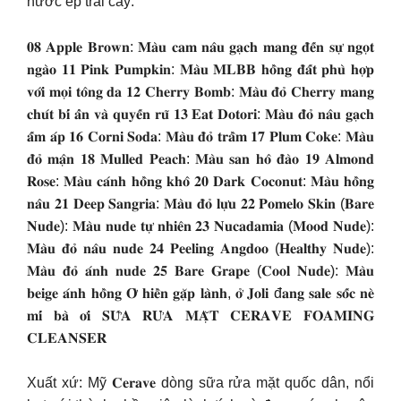
nước ép trái cây:
𝟎𝟖 𝐀𝐩𝐩𝐥𝐞 𝐁𝐫𝐨𝐰𝐧: 𝐌𝐚̀𝐮 𝐜𝐚𝐦 𝐧𝐚̂𝐮 𝐠𝐚̣𝐜𝐡 𝐦𝐚𝐧𝐠 𝐝̄𝐞̂́𝐧 𝐬𝐮̛̣ 𝐧𝐠𝐨̣𝐭
𝐧𝐠𝐚̀𝐨 𝟏𝟏 𝐏𝐢𝐧𝐤 𝐏𝐮𝐦𝐩𝐤𝐢𝐧: 𝐌𝐚̀𝐮 𝐌𝐋𝐁𝐁 𝐡𝐨̂̀𝐧𝐠 𝐝̄𝐚̂́𝐭 𝐩𝐡𝐮̀ 𝐡𝐨̛̣𝐩
𝐯𝐨̛́𝐢 𝐦𝐨̣𝐢 𝐭𝐨̂𝐧𝐠 𝐝𝐚 𝟏𝟐 𝐂𝐡𝐞𝐫𝐫𝐲 𝐁𝐨𝐦𝐛: 𝐌𝐚̀𝐮 𝐝̄𝐨̉ 𝐂𝐡𝐞𝐫𝐫𝐲 𝐦𝐚𝐧𝐠
𝐜𝐡𝐮́𝐭 𝐛𝐢́ 𝐚̂̉𝐧 𝐯𝐚̀ 𝐪𝐮𝐲𝐞̂́𝐧 𝐫𝐮̃ 𝟏𝟑 𝐄𝐚𝐭 𝐃𝐨𝐭𝐨𝐫𝐢: 𝐌𝐚̀𝐮 𝐝̄𝐨̉ 𝐧𝐚̂𝐮 𝐠𝐚̣𝐜𝐡
𝐚̂́𝐦 𝐚́𝐩 𝟏𝟔 𝐂𝐨𝐫𝐧𝐢 𝐒𝐨𝐝𝐚: 𝐌𝐚̀𝐮 𝐝̄𝐨̉ 𝐭𝐫𝐚̂̀𝐦 𝟏𝟕 𝐏𝐥𝐮𝐦 𝐂𝐨𝐤𝐞: 𝐌𝐚̀𝐮
𝐝̄𝐨̉ 𝐦𝐚̣̂𝐧 𝟏𝟖 𝐌𝐮𝐥𝐥𝐞𝐝 𝐏𝐞𝐚𝐜𝐡: 𝐌𝐚̀𝐮 𝐬𝐚𝐧 𝐡𝐨̂ 𝐝̄𝐚̀𝐨 𝟏𝟗 𝐀𝐥𝐦𝐨𝐧𝐝
𝐑𝐨𝐬𝐞: 𝐌𝐚̀𝐮 𝐜𝐚́𝐧𝐡 𝐡𝐨̂̀𝐧𝐠 𝐤𝐡𝐨̂ 𝟐𝟎 𝐃𝐚𝐫𝐤 𝐂𝐨𝐜𝐨𝐧𝐮𝐭: 𝐌𝐚̀𝐮 𝐡𝐨̂̀𝐧𝐠
𝐧𝐚̂𝐮 𝟐𝟏 𝐃𝐞𝐞𝐩 𝐒𝐚𝐧𝐠𝐫𝐢𝐚: 𝐌𝐚̀𝐮 𝐝̄𝐨̉ 𝐥𝐮̛̣𝐮 𝟐𝟐 𝐏𝐨𝐦𝐞𝐥𝐨 𝐒𝐤𝐢𝐧 (𝐁𝐚𝐫𝐞
𝐍𝐮𝐝𝐞): 𝐌𝐚̀𝐮 𝐧𝐮𝐝𝐞 𝐭𝐮̛̣ 𝐧𝐡𝐢𝐞̂𝐧 𝟐𝟑 𝐍𝐮𝐜𝐚𝐝𝐚𝐦𝐢𝐚 (𝐌𝐨𝐨𝐝 𝐍𝐮𝐝𝐞):
𝐌𝐚̀𝐮 𝐝̄𝐨̉ 𝐧𝐚̂𝐮 𝐧𝐮𝐝𝐞 𝟐𝟒 𝐏𝐞𝐞𝐥𝐢𝐧𝐠 𝐀𝐧𝐠𝐝𝐨𝐨 (𝐇𝐞𝐚𝐥𝐭𝐡𝐲 𝐍𝐮𝐝𝐞):
𝐌𝐚̀𝐮 𝐝̄𝐨̉ 𝐚́𝐧𝐡 𝐧𝐮𝐝𝐞 𝟐𝟓 𝐁𝐚𝐫𝐞 𝐆𝐫𝐚𝐩𝐞 (𝐂𝐨𝐨𝐥 𝐍𝐮𝐝𝐞): 𝐌𝐚̀𝐮
𝐛𝐞𝐢𝐠𝐞 𝐚́𝐧𝐡 𝐡𝐨̂̀𝐧𝐠 𝐎̛̉ 𝐡𝐢𝐞̂̀𝐧 𝐠𝐚̣̆𝐩 𝐥𝐚̀𝐧𝐡, 𝐨̛̉ 𝐉𝐨𝐥𝐢 đ𝐚𝐧𝐠 𝐬𝐚𝐥𝐞 𝐬𝐨̂́𝐜 𝐧𝐞̀
𝐦𝐢́ 𝐛𝐚̀ 𝐨̛𝐢 𝐒𝐔̛̃𝐀 𝐑𝐔̛̉𝐀 𝐌𝐀̣̆𝐓 𝐂𝐄𝐑𝐀𝐕𝐄 𝐅𝐎𝐀𝐌𝐈𝐍𝐆
𝐂𝐋𝐄𝐀𝐍𝐒𝐄𝐑
Xuất xứ: Mỹ 𝐂𝐞𝐫𝐚𝐯𝐞 dòng sữa rửa mặt quốc dân, nổi