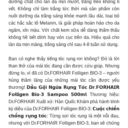
dưỡng chất cho làn da mịn mướt, trắng trẻo không tì
vết. Không chỉ làm trắng tức thời mà sản phẩm còn
nuôi dưỡng da trắng sáng khỏe mạnh lâu dài, loại bỏ
các hắc sắc tố Melanin, là giải pháp hoàn hảo cho da
ngăm, xỉn màu. Với chất kem sữa dễ dàng thẩm thấu
không hề bết dính hay vón cục trên da. Hiệu quả cho
làn da mịn màng, trắng sáng chỉ sau 4-8 tuần sử dụng.
Bạn có nghe thấy tiếng tóc rụng rơi không? Đó là lời
than thở của mái tóc đang cần được cứu giúp. Nhưng
đừng lo, vì đã có Dr.FORHAIR Folligen BIO-3 – người
hùng thầm lặng của những mái tóc cần được yêu
thương! 𝗗𝗮̂̀𝘂 𝗚𝗼̣̂𝗶 𝗡𝗴𝘂̛̀𝗮 𝗥𝘂̣𝗻𝗴 𝗧𝗼́𝗰 𝗗𝗿.𝗙𝗢𝗥𝗛𝗔𝗜𝗥
𝗙𝗼𝗹𝗹𝗶𝗴𝗲𝗻 𝗕𝗶𝗼-𝟯 𝗦𝗮𝗺𝗽𝗼𝗼 𝟱𝟬𝟬𝗺𝗹 Thương hiệu:
Dr.FORHAIR Xuất xứ: Hàn Quốc Khám phá hành trình
kỳ diệu của Dr.FORHAIR Folligen BIO-3: 𝗖𝘂𝗼̣̂𝗰 𝗰𝗵𝗶𝗲̂́𝗻
𝗰𝗵𝗼̂́𝗻𝗴 𝗿𝘂̣𝗻𝗴 𝘁𝗼́𝗰: Từng sợi tóc rụng là một nỗi đau,
nhưng với Dr.FORHAIR Folligen BIO-3, bạn sẽ chứng