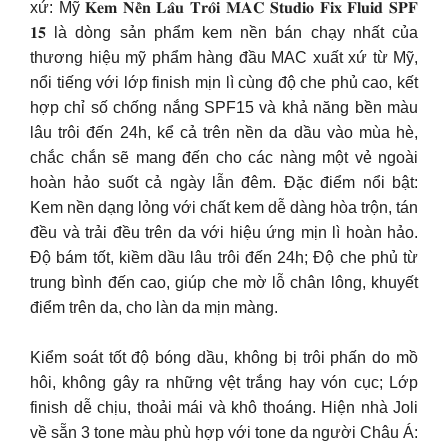
xứ: Mỹ 𝐊𝐞𝐦 𝐍𝐞̂̀𝐧 𝐋𝐚̂𝐮 𝐓𝐫𝐨̂𝐢 𝐌𝐀𝐂 𝐒𝐭𝐮𝐝𝐢𝐨 𝐅𝐢𝐱 𝐅𝐥𝐮𝐢𝐝 𝐒𝐏𝐅
𝟏𝟓 là dòng sản phẩm kem nền bán chạy nhất của
thương hiệu mỹ phẩm hàng đầu MAC xuất xứ từ Mỹ,
nổi tiếng với lớp finish mịn lì cùng độ che phủ cao, kết
hợp chỉ số chống nắng SPF15 và khả năng bền màu
lâu trôi đến 24h, kể cả trên nền da dầu vào mùa hè,
chắc chắn sẽ mang đến cho các nàng một vẻ ngoài
hoàn hảo suốt cả ngày lẫn đêm. Đặc điểm nổi bật:
Kem nền dạng lỏng với chất kem dễ dàng hòa trộn, tán
đều và trải đều trên da với hiệu ứng mịn lì hoàn hảo.
Độ bám tốt, kiềm dầu lâu trôi đến 24h; Độ che phủ từ
trung bình đến cao, giúp che mờ lỗ chân lông, khuyết
điểm trên da, cho làn da mịn màng.
Kiểm soát tốt độ bóng dầu, không bị trôi phấn do mồ
hôi, không gây ra những vệt trắng hay vón cục; Lớp
finish dễ chịu, thoải mái và khô thoáng. Hiện nhà Joli
về sẵn 3 tone màu phù hợp với tone da người Châu Á: