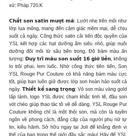
xứ: Pháp 720.K
𝗖𝗵𝗮̂́𝘁 𝘀𝗼𝗻 𝘀𝗮𝘁𝗶𝗻 𝗺𝘂̛𝗼̛̣𝘁 𝗺𝗮̀: Lướt nhẹ trên môi như
lớp lụa mỏng, mang đến cảm giác mềm mại, dễ chịu
suốt cả ngày. Công thức satin cải tiến độc quyền của
YSL kết hợp các hạt dưỡng ẩm siêu nhỏ, giúp nuôi
dưỡng đôi môi từ sâu bên trong. Độ bám màu ấn
tượng: 𝗗𝘂𝘆 𝘁𝗿𝗶̀ 𝗺𝗮̀𝘂 𝘀𝗼𝗻 𝘀𝘂𝗼̂́𝘁 𝟭𝟲 𝗴𝗶𝗼̛̀ 𝗹𝗶𝗲̂̀𝗻, không
lo trôi phai, lem luốc. Nhờ công thức tiên tiến, Son
YSL Rouge Pur Couture có khả năng bám màu cực
tốt, giúp bạn luôn giữ được lớp son hoàn hảo suốt cả
ngày. 𝗧𝗵𝗶𝗲̂́𝘁 𝗸𝗲̂́ 𝘀𝗮𝗻𝗴 𝘁𝗿𝗼̣𝗻𝗴: Vỏ son màu vàng gold
lấp lánh, logo YSL được chạm khắc tinh tế, đầu son
vót chéo giúp thao tác tô vẽ dễ dàng. YSL Rouge Pur
Couture không chỉ là một thỏi son, mà còn là tuyên
ngôn về phong cách, đẳng cấp của người phụ nữ tự
tin, kiêu hãnh. Sở hữu ngay tại Joli để khẳng định vị
thế của bạn trong thế giới đầy sắc màu! Hãy để YSL