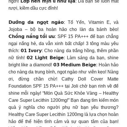
ngời! 𝗟𝗼̛́𝗽 𝗻𝗲̂̀𝗻 𝗺𝗶̣𝗻 𝗹𝗶̀ 𝗻𝗵𝘂̛ 𝗹𝘂̣𝗮: Da bạn sẽ luôn mát
rượi, kiềm dầu cực đỉnh!
𝗗𝘂̛𝗼̛̃𝗻𝗴 𝗱𝗮 𝗻𝗴𝗼̣𝘁 𝗻𝗴𝗮̀𝗼: Tổ Yến, Vitamin E, và
Jojoba – bộ ba hoàn hảo cho làn da bánh bèo!
𝗖𝗵𝗼̂́𝗻𝗴 𝗻𝗮̆́𝗻𝗴 𝘁𝗼̂́𝗶 𝘂̛𝘂: SPF 15 PA+++ để bạn chẳng
ngại nắng hè, da vẫn xinh bất chấp! 3 tông màu yêu
thích: 𝟬𝟭 𝗜𝘃𝗼𝗿𝘆: Cho nàng da trắng hồng, thêm phần
nữ tính! 𝟬𝟮 𝗟𝗶𝗴𝗵𝘁 𝗕𝗲𝗶𝗴𝗲: Làm sáng da bạn, shine
bright like a diamond! 𝟬𝟯 𝗠𝗲𝗱𝗶𝘂𝗺 𝗕𝗲𝗶𝗴𝗲: Hoàn hảo
cho nàng da trung bình, ngọt ngào như viên kẹo! Nàng
ơi, đừng chần chừ! Cathy Doll Cover Matte
Foundation SPF 15 PA+++ tại Joli chờ bạn rinh về để
shine mỗi ngày! “Món Quà Sức Khỏe Vàng – Healthy
Care Super Lecithin 1200mg!” Bạn đang tìm kiếm món
quà ý nghĩa cho người phụ nữ bạn yêu thương?
Healthy Care Super Lecithin 1200mg là lựa chọn hoàn
hảo để thể hiện tình cảm và sự quan tâm của bạn!