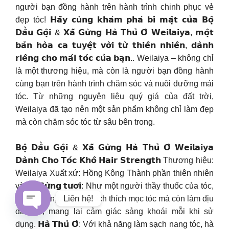
người bạn đồng hành trên hành trình chinh phục vẻ
đẹp tóc! 𝗛𝗮̃𝘆 𝗰𝘂̀𝗻𝗴 𝗸𝗵𝗮́𝗺 𝗽𝗵𝗮́ 𝗯𝗶́ 𝗺𝗮̣̂𝘁 𝗰𝘂̉𝗮 𝗕𝗼̣̂
𝗗𝗮̂̀𝘂 𝗚𝗼̣̂𝗶 & 𝗫𝗮̃ 𝗚𝘂̛̀𝗻𝗴 𝗛𝗮̀ 𝗧𝗵𝘂̉ 𝗢̂ 𝗪𝗲𝗶𝗹𝗮𝗶𝘆𝗮, 𝗺𝗼̣̂𝘁
𝗯𝗮̉𝗻 𝗵𝗼̀𝗮 𝗰𝗮 𝘁𝘂𝘆𝗲̣̂𝘁 𝘃𝗼̛̀𝗶 𝘁𝘂̛̀ 𝘁𝗵𝗶𝗲̂𝗻 𝗻𝗵𝗶𝗲̂𝗻, 𝗱𝗮̀𝗻𝗵
𝗿𝗶𝗲̂𝗻𝗴 𝗰𝗵𝗼 𝗺𝗮́𝗶 𝘁𝗼́𝗰 𝗰𝘂̉𝗮 𝗯𝗮̣𝗻.. Weilaiya – không chỉ
là một thương hiệu, mà còn là người bạn đồng hành
cùng bạn trên hành trình chăm sóc và nuôi dưỡng mái
tóc. Từ những nguyên liệu quý giá của đất trời,
Weilaiya đã tạo nên một sản phẩm không chỉ làm đẹp
mà còn chăm sóc tóc từ sâu bên trong.
𝗕𝗼̣̂ 𝗗𝗮̂̀𝘂 𝗚𝗼̣̂𝗶 & 𝗫𝗮̃ 𝗚𝘂̛̀𝗻𝗴 𝗛𝗮̀ 𝗧𝗵𝘂̉ 𝗢̂ 𝗪𝗲𝗶𝗹𝗮𝗶𝘆𝗮
𝗗𝗮̀𝗻𝗵 𝗖𝗵𝗼 𝗧𝗼́𝗰 𝗞𝗵𝗼̂ 𝗛𝗮𝗶𝗿 𝗦𝘁𝗿𝗲𝗻𝗴𝘁𝗵 Thương hiệu:
Weilaiya Xuất xứ: Hồng Kông Thành phần thiên nhiên
vàng: 𝗚𝘂̛̀𝗻𝗴 𝘁𝘂̛𝗼̛𝗶: Như một người thầy thuốc của tóc,
Liên hệ!
gừng không chỉ giúp kích thích mọc tóc mà còn làm dịu
da đầu, mang lại cảm giác sảng khoái mỗi khi sử
Open
dụng. 𝗛𝗮̀ 𝗧𝗵𝘂̉ 𝗢̂: Với khả năng làm sạch nang tóc, hà