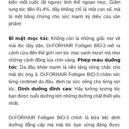
kiến một cuộc lật ngược tình thế ngoạn mục. Giảm
rụng tóc đến 91.4%, đây không chỉ là một con số, mà
là một bằng chứng cho sức mạnh kỳ diệu của sản
phẩm!
𝗕𝗶́ 𝗺𝗮̣̂𝘁 𝗺𝗼̣𝗰 𝘁𝗼́𝗰: Không còn là những giấc mơ về
mái tóc dày dặn, Dr.FORHAIR Folligen BIO-3 mở ra
cánh cửa đến thế giới nơi tóc mọc xanh mượt mà như
những cánh đồng lúa chín vàng. 𝗣𝗵𝗲́𝗽 𝗺𝗮̀𝘂 𝗱𝘂̛𝗼̛̃𝗻𝗴
𝘁𝗼́𝗰: Da đầu khỏe mạnh là nền tảng vững chắc cho
mái tóc óng ả. Dr.FORHAIR Folligen BIO-3 chăm sóc
từng centimet da đầu, đem lại sức sống cho từng sợi
tóc. 𝗗𝗶𝗻𝗵 𝗱𝘂̛𝗼̛̃𝗻𝗴 𝗱̄𝗶̉𝗻𝗵 𝗰𝗮𝗼: Hãy tưởng tượng tóc
bạn được nuôi dưỡng bởi những dưỡng chất thiết yếu
nhất.
Dr.FORHAIR Folligen BIO-3 chính là bữa tiệc dinh
dưỡng đẳng cấp mà mái tóc bạn xứng đáng được