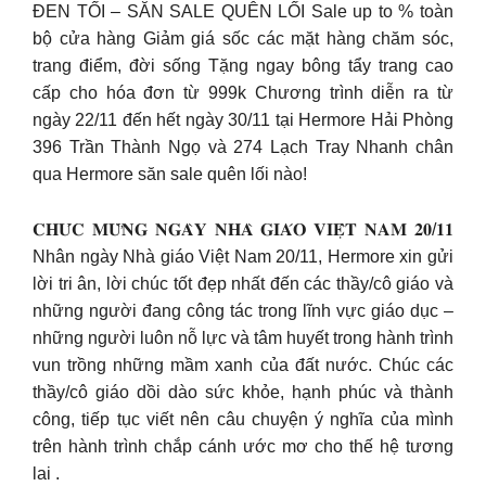
ĐEN TỐI – SĂN SALE QUÊN LỐI Sale up to % toàn
bộ cửa hàng Giảm giá sốc các mặt hàng chăm sóc,
trang điểm, đời sống Tặng ngay bông tẩy trang cao
cấp cho hóa đơn từ 999k Chương trình diễn ra từ
ngày 22/11 đến hết ngày 30/11 tại Hermore Hải Phòng
396 Trần Thành Ngọ và 274 Lạch Tray Nhanh chân
qua Hermore săn sale quên lối nào!
𝐂𝐇𝐔́𝐂 𝐌𝐔̛̀𝐍𝐆 𝐍𝐆𝐀̀𝐘 𝐍𝐇𝐀̀ 𝐆𝐈𝐀́𝐎 𝐕𝐈𝐄̣̂𝐓 𝐍𝐀𝐌 𝟐𝟎/𝟏𝟏
Nhân ngày Nhà giáo Việt Nam 20/11, Hermore xin gửi
lời tri ân, lời chúc tốt đẹp nhất đến các thầy/cô giáo và
những người đang công tác trong lĩnh vực giáo dục –
những người luôn nỗ lực và tâm huyết trong hành trình
vun trồng những mầm xanh của đất nước. Chúc các
thầy/cô giáo dồi dào sức khỏe, hạnh phúc và thành
công, tiếp tục viết nên câu chuyện ý nghĩa của mình
trên hành trình chắp cánh ước mơ cho thế hệ tương
lai .