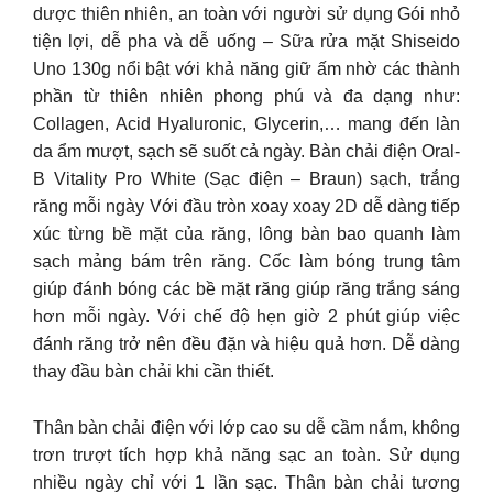
dược thiên nhiên, an toàn với người sử dụng Gói nhỏ
tiện lợi, dễ pha và dễ uống – Sữa rửa mặt Shiseido
Uno 130g nổi bật với khả năng giữ ấm nhờ các thành
phần từ thiên nhiên phong phú và đa dạng như:
Collagen, Acid Hyaluronic, Glycerin,… mang đến làn
da ẩm mượt, sạch sẽ suốt cả ngày. Bàn chải điện Oral-
B Vitality Pro White (Sạc điện – Braun) sạch, trắng
răng mỗi ngày Với đầu tròn xoay xoay 2D dễ dàng tiếp
xúc từng bề mặt của răng, lông bàn bao quanh làm
sạch mảng bám trên răng. Cốc làm bóng trung tâm
giúp đánh bóng các bề mặt răng giúp răng trắng sáng
hơn mỗi ngày. Với chế độ hẹn giờ 2 phút giúp việc
đánh răng trở nên đều đặn và hiệu quả hơn. Dễ dàng
thay đầu bàn chải khi cần thiết.
Thân bàn chải điện với lớp cao su dễ cầm nắm, không
trơn trượt tích hợp khả năng sạc an toàn. Sử dụng
nhiều ngày chỉ với 1 lần sạc. Thân bàn chải tương