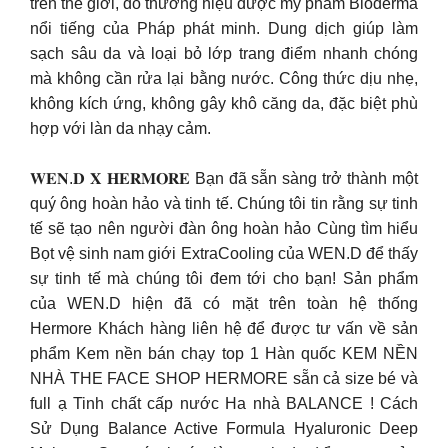
trên thế giới, do thương hiệu dược mỹ phẩm Bioderma
nổi tiếng của Pháp phát minh. Dung dịch giúp làm
sạch sâu da và loại bỏ lớp trang điểm nhanh chóng
mà không cần rửa lại bằng nước. Công thức dịu nhẹ,
không kích ứng, không gây khô căng da, đặc biệt phù
hợp với làn da nhạy cảm.
𝐖𝐄𝐍.𝐃 𝐗 𝐇𝐄𝐑𝐌𝐎𝐑𝐄 Bạn đã sẵn sàng trở thành một
quý ông hoàn hảo và tinh tế. Chúng tôi tin rằng sự tinh
tế sẽ tạo nên người đàn ông hoàn hảo Cùng tìm hiểu
Bọt vệ sinh nam giới ExtraCooling của WEN.D để thấy
sự tinh tế mà chúng tôi đem tới cho bạn! Sản phẩm
của WEN.D hiện đã có mặt trên toàn hệ thống
Hermore Khách hàng liên hệ để được tư vấn về sản
phẩm Kem nền bán chạy top 1 Hàn quốc KEM NỀN
NHÀ THE FACE SHOP HERMORE sẵn cả size bé và
full ạ Tinh chất cấp nước Ha nhà BALANCE ! Cách
Sử Dụng Balance Active Formula Hyaluronic Deep