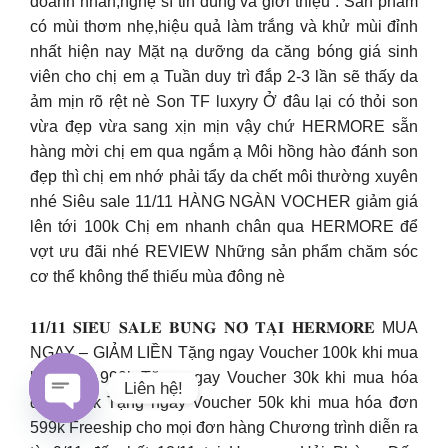
doanh nhân,nghệ sĩ tin dùng và giới thiệu . Sản phẩm
có mùi thơm nhẹ,hiệu quả làm trắng và khử mùi đỉnh
nhất hiện nay Mặt nạ dưỡng da căng bóng giá sinh
viên cho chị em ạ Tuần duy trì đắp 2-3 lần sẽ thấy da
ảm mịn rõ rệt nè Son TF luxyry Ở đâu lại có thỏi son
vừa đẹp vừa sang xịn mịn vậy chứ HERMORE sẵn
hàng mời chị em qua ngắm ạ Môi hồng hào đánh son
đẹp thì chị em nhớ phải tẩy da chết môi thường xuyên
nhé Siêu sale 11/11 HÀNG NGÀN VOCHER giảm giá
lên tới 100k Chị em nhanh chân qua HERMORE để
vợt ưu đãi nhé REVIEW Những sản phẩm chăm sóc
cơ thể không thể thiếu mùa đông nè
𝟏𝟏/𝟏𝟏 𝐒𝐈𝐄̂𝐔 𝐒𝐀𝐋𝐄 𝐁𝐔̀𝐍𝐆 𝐍𝐎̂̉ 𝐓𝐀̣𝐈 𝐇𝐄𝐑𝐌𝐎𝐑𝐄 MUA
NGAY – GIẢM LIỀN Tặng ngay Voucher 100k khi mua
hóa đơn 999k Tặng ngay Voucher 30k khi mua hóa
Liên hệ!
đơn 399k Tặng ngay Voucher 50k khi mua hóa đơn
599k Freeship cho mọi đơn hàng Chương trình diễn ra
Open