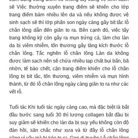
sẽ Việc thường xuyên trang điểm sẽ khiến cho lớp
trang điểm bám nhiều lên da và nếu không được vệ
sinh sạch sẽ thì lớp phấn son ngày càng gây bít tắc lỗ
chân lông dẫn đến giãn to ra. Bên cạnh đó, việc tẩy
trang không kỹ còn gây ra mụn trứng cá, làm cho làn
da bị viêm nhiễm, tổn thương gây tăng kích thước lỗ
chân lông. Tắc nghẽn lỗ chân lông Làn da không
được làm sạch nên sẽ chứa nhiều tạp chất bụi bẩn, bã
nhờn, tế bào chết, cặn trang điểm khiến cho lỗ chân
lông bị bít tắc, tổn thương, viêm nhiễm và mụn hình
thành, từ đó lỗ chân lông ngày càng giãn to ra như các
vết rỗ.
Tuổi tác Khi tuổi tác ngày càng cao, mà đặc biệt là bắt
đầu bước sang tuổi 30 thì lượng collagen bắt đầu bị
suy giảm sẽ khiến cho làn da bị suy yếu không còn độ
đàn hồi, săn chắc như xưa và từ đây lỗ chân lông
cũng vì vậy mà bị kéo to ra. Gen di truyền Lỗ chân lông