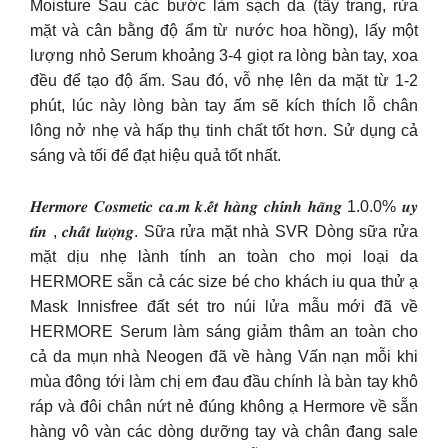
Moisture Sau các bước làm sạch da (tẩy trang, rửa
mặt và cân bằng độ ẩm từ nước hoa hồng), lấy một
lượng nhỏ Serum khoảng 3-4 giọt ra lòng bàn tay, xoa
đều để tạo độ ấm. Sau đó, vỗ nhẹ lên da mặt từ 1-2
phút, lúc này lòng bàn tay ấm sẽ kích thích lỗ chân
lông nở nhẹ và hấp thụ tinh chất tốt hơn. Sử dụng cả
sáng và tối để đạt hiệu quả tốt nhất.
𝑯𝒆𝒓𝒎𝒐𝒓𝒆 𝑪𝒐𝒔𝒎𝒆𝒕𝒊𝒄 𝒄𝒂.𝒎 𝒌.𝒆̂́𝒕 𝒉𝒂̀𝒏𝒈 𝒄𝒉𝒊́𝒏𝒉 𝒉𝒂̃𝒏𝒈 1.0.0% 𝒖𝒚
𝒕𝒊́𝒏 , 𝒄𝒉𝒂̂́𝒕 𝒍𝒖̛𝒐̛̣𝒏𝒈. Sữa rửa mặt nhà SVR Dòng sữa rửa
mặt dịu nhẹ lành tính an toàn cho mọi loại da
HERMORE sẵn cả các size bé cho khách iu qua thử ạ
Mask Innisfree đất sét tro núi lửa mẫu mới đã về
HERMORE Serum làm sáng giảm thâm an toàn cho
cả da mụn nhà Neogen đã về hàng Vấn nạn mỗi khi
mùa đông tới làm chị em đau đầu chính là bàn tay khô
ráp và đôi chân nứt nẻ đúng không ạ Hermore về sẵn
hàng vô vàn các dòng dưỡng tay và chân đang sale