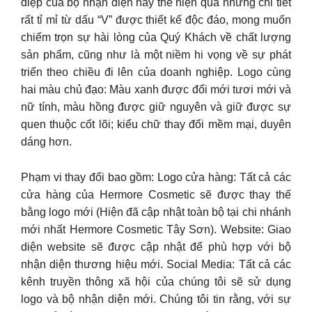
điệp của bộ nhận diện này thể hiện qua những chi tiết
rất tỉ mỉ từ dấu “V” được thiết kế độc đáo, mong muốn
chiếm trọn sự hài lòng của Quý Khách về chất lượng
sản phẩm, cũng như là một niềm hi vọng về sự phát
triển theo chiều đi lên của doanh nghiệp. Logo cùng
hai màu chủ đạo: Màu xanh được đổi mới tươi mới và
nữ tính, màu hồng được giữ nguyên và giữ được sự
quen thuộc cốt lõi; kiểu chữ thay đổi mềm mại, duyên
dáng hơn.
Phạm vi thay đổi bao gồm: Logo cửa hàng: Tất cả các
cửa hàng của Hermore Cosmetic sẽ được thay thế
bằng logo mới (Hiện đã cập nhật toàn bộ tại chi nhánh
mới nhất Hermore Cosmetic Tây Sơn). Website: Giao
diện website sẽ được cập nhật để phù hợp với bộ
nhận diện thương hiệu mới. Social Media: Tất cả các
kênh truyền thông xã hội của chúng tôi sẽ sử dụng
logo và bộ nhận diện mới. Chúng tôi tin rằng, với sự