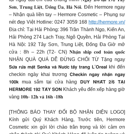
𝐒𝐨̛𝐧, 𝐓𝐫𝐮𝐧𝐠 𝐋𝐢𝐞̣̂𝐭, Đ𝐨̂́𝐧𝐠 Đ𝐚, 𝐇𝐚̀ 𝐍𝐨̂𝐢. Đến Hermore ngay
– Nhận quà liền tay – Hermore Cosmetic – Phụng sự
nét đẹp Việt Hotline: 0247 3059 168
http://hermore.vn/
Địa chỉ: Tại Hải Phòng: 396 Trần Thành Ngọ, Kiến An,
Hải Phòng 274 Lạch Tray, Ngô Quyền, Hải Phòng Tại
Hà Nội: 192 Tây Sơn, Trung Liệt, Đống Đa Giờ mở
cửa : 8h – 22h (T2- CN) 𝐍𝐡𝐚̣̂𝐧 𝐬𝐡𝐢𝐩 𝐜𝐨𝐝 𝐭𝐨𝐚̀𝐧 𝐪𝐮𝐨̂́𝐜
NHẬN QUÀ QUÁ DỄ ĐỪNG CHỐI TỪ Tặng ngay
𝗦𝘂̛̃𝗮 𝗿𝘂̛̉𝗮 𝗺𝗮̣̆𝘁 𝗦𝗲𝗻𝗸𝗮 𝘃𝗮̀ 𝗡𝘂̛𝗼̛́𝗰 𝘁𝗮̂̉𝘆 𝘁𝗿𝗮𝗻𝗴 𝗟’𝗢𝗿𝗲𝗮𝗹 khi đến
checkin ngày khai trương 𝗖𝗵𝗲𝗰𝗸𝗶𝗻 𝗻𝗴𝗮𝘆 𝗻𝗵𝗮̣̂𝗻 𝗻𝗴𝗮𝘆
𝟭𝟬𝟬𝗸 mua sắm tại cửa hàng 𝗗𝗨𝗬 𝗡𝗛𝗔̂́𝗧 𝟮/𝟲 𝗧𝗔̣𝗜
𝗛𝗘𝗥𝗠𝗢𝗥𝗘 𝟭𝟵𝟮 𝗧𝗔̂𝗬 𝗦𝗢̛𝗡 Khách yêu đến xếp hàng giờ
vàng 𝟏𝟎𝐡- 𝟏𝟐𝐡 𝐯𝐚̀ 𝟏𝟔𝐡 -𝟏𝟖𝐡
[THÔNG BÁO THAY ĐỔI BỘ NHẬN DIỆN LOGO]
Kính gửi Quý Khách Hàng, Trước tiên, Hermore
Cosmetic xin gửi lời chào trân trọng và lời cảm ơn