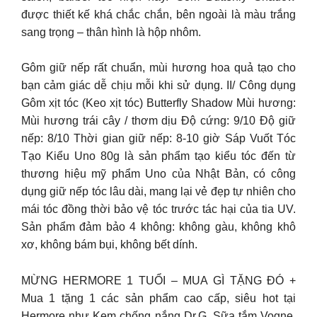
được thiết kế khá chắc chắn, bên ngoài là màu trắng
sang trọng – thân hình là hộp nhôm.
Gôm giữ nếp rất chuẩn, mùi hương hoa quả tạo cho
bạn cảm giác dễ chịu mỗi khi sử dụng. II/ Công dụng
Gôm xịt tóc (Keo xịt tóc) Butterfly Shadow Mùi hương:
Mùi hương trái cây / thơm dịu Ðộ cứng: 9/10 Ðộ giữ
nếp: 8/10 Thời gian giữ nếp: 8-10 giờ Sáp Vuốt Tóc
Tạo Kiểu Uno 80g là sản phẩm tạo kiểu tóc đến từ
thương hiệu mỹ phẩm Uno của Nhật Bản, có công
dụng giữ nếp tóc lâu dài, mang lại vẻ đẹp tự nhiên cho
mái tóc đồng thời bảo vệ tóc trước tác hại của tia UV.
Sản phẩm đảm bảo 4 không: không gàu, không khô
xơ, không bám bụi, không bết dính.
MỪNG HERMORE 1 TUỔI – MUA GÌ TẶNG ĐÓ +
Mua 1 tặng 1 các sản phẩm cao cấp, siêu hot tại
Hermore như Kem chống nắng Dr.G, Sữa tắm Vogne,