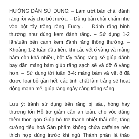
HƯỚNG DẪN SỬ DỤNG: – Làm ướt bàn chải đánh
răng rồi vẩy cho bớt nước. – Dùng bàn chải chấm nhẹ
vào bột tẩy trắng răng Eucryl. – Đánh răng bình
thường như dùng kem đánh răng. – Sử dụng 1-2
lần/tuần bên cạnh kem đánh răng thông thường. –
Khoảng 1-2 tuần đầu tiên: khi các vết ố vàng và mảng
bám còn khá nhiều, bột tẩy trắng răng sẽ giúp đánh
bay dần mảng bám giúp răng sạch sẽ và đỡ ố vàng
hơn. – Sử dụng tới tuần 3-4: mảng bám và vết ố đã
được loại bỏ gần hết, các tinh chất làm trắng sẽ hoạt
động mạnh mẽ, giúp răng ngày càng trắng sáng.
Lưu ý: tránh sử dụng trên răng bị sâu, hỏng hay
thương tổn Hỗ trợ giảm cân an toàn, cho vóc dáng
thêm thon gọn Giúp hỗ trợ thanh nhiệt thải độc, tăng
cường tiêu hoá Sản phẩm không chứa caffeine nên
thích hợp dùng trước khi ngủ Thành phần là thảo