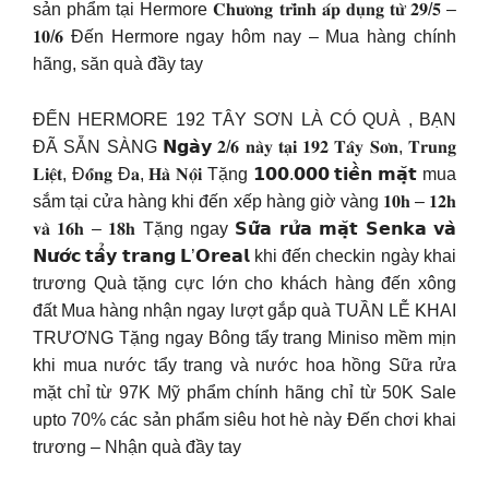
sản phẩm tại Hermore 𝐂𝐡𝐮̛𝐨̛𝐧𝐠 𝐭𝐫𝐢̀𝐧𝐡 𝐚́𝐩 𝐝𝐮̣𝐧𝐠 𝐭𝐮̛̀ 𝟐𝟗/𝟓 –
𝟏𝟎/𝟔 Đến Hermore ngay hôm nay – Mua hàng chính
hãng, săn quà đầy tay
ĐẾN HERMORE 192 TÂY SƠN LÀ CÓ QUÀ , BẠN
ĐÃ SẴN SÀNG 𝗡𝗴𝗮̀𝘆 𝟐/𝟔 𝐧𝐚̀𝐲 𝐭𝐚̣𝐢 𝟏𝟗𝟐 𝐓𝐚̂𝐲 𝐒𝐨̛𝐧, 𝐓𝐫𝐮𝐧𝐠
𝐋𝐢𝐞̣̂𝐭, Đ𝐨̂́𝐧𝐠 Đ𝐚, 𝐇𝐚̀ 𝐍𝐨̣̂𝐢 Tặng 𝟭𝟬𝟬.𝟬𝟬𝟬 𝘁𝗶𝗲̂̀𝗻 𝗺𝗮̣̆𝘁 mua
sắm tại cửa hàng khi đến xếp hàng giờ vàng 𝟏𝟎𝐡 – 𝟏𝟐𝐡
𝐯𝐚̀ 𝟏𝟔𝐡 – 𝟏𝟖𝐡 Tặng ngay 𝗦𝘂̛̃𝗮 𝗿𝘂̛̉𝗮 𝗺𝗮̣̆𝘁 𝗦𝗲𝗻𝗸𝗮 𝘃𝗮̀
𝗡𝘂̛𝗼̛́𝗰 𝘁𝗮̂̉𝘆 𝘁𝗿𝗮𝗻𝗴 𝗟’𝗢𝗿𝗲𝗮𝗹 khi đến checkin ngày khai
trương Quà tặng cực lớn cho khách hàng đến xông
đất Mua hàng nhận ngay lượt gắp quà TUẦN LỄ KHAI
TRƯƠNG Tặng ngay Bông tẩy trang Miniso mềm mịn
khi mua nước tẩy trang và nước hoa hồng Sữa rửa
mặt chỉ từ 97K Mỹ phẩm chính hãng chỉ từ 50K Sale
upto 70% các sản phẩm siêu hot hè này Đến chơi khai
trương – Nhận quà đầy tay