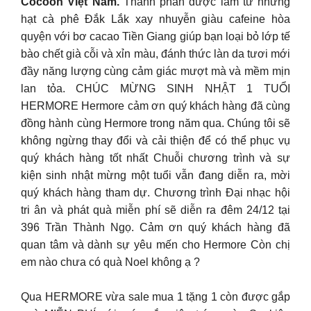
Cocoon Việt Nam.
Thành phần được làm từ những
hạt cà phê Đắk Lắk xay nhuyễn giàu cafeine hòa
quyện với bơ cacao Tiền Giang giúp bạn loại bỏ lớp tế
bào chết già cỗi và xỉn màu, đánh thức làn da tươi mới
đầy năng lượng cùng cảm giác mượt mà và mềm mịn
lan tỏa. CHÚC MỪNG SINH NHẬT 1 TUỔI
HERMORE Hermore cảm ơn quý khách hàng đã cùng
đồng hành cùng Hermore trong năm qua. Chúng tôi sẽ
không ngừng thay đổi và cải thiện để có thể phục vụ
quý khách hàng tốt nhất Chuỗi chương trình và sự
kiện sinh nhật mừng một tuổi vẫn đang diễn ra, mời
quý khách hàng tham dự. Chương trình Đại nhạc hội
tri ân và phát quà miễn phí sẽ diễn ra đêm 24/12 tại
396 Trần Thành Ngọ. Cảm ơn quý khách hàng đã
quan tâm và dành sự yêu mến cho Hermore Còn chị
em nào chưa có quà Noel không ạ ?
Qua HERMORE vừa sale mua 1 tặng 1 còn được gắp