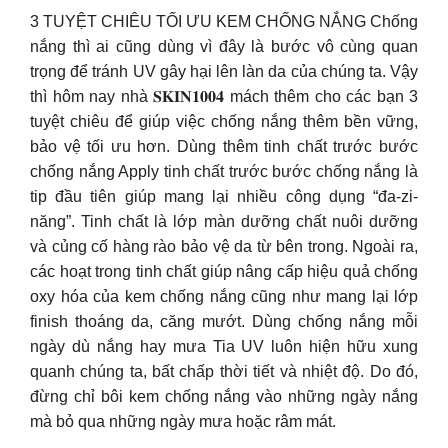
3 TUYỆT CHIÊU TỐI ƯU KEM CHỐNG NẮNG Chống
nắng thì ai cũng dùng vì đây là bước vô cùng quan
trọng để tránh UV gây hại lên làn da của chúng ta. Vậy
thì hôm nay nhà 𝐒𝐊𝐈𝐍𝟏𝟎𝟎𝟒 mách thêm cho các bạn 3
tuyệt chiêu để giúp việc chống nắng thêm bền vững,
bảo vệ tối ưu hơn. Dùng thêm tinh chất trước bước
chống nắng Apply tinh chất trước bước chống nắng là
tip đầu tiên giúp mang lại nhiều công dụng “đa-zi-
năng”. Tinh chất là lớp màn dưỡng chất nuôi dưỡng
và củng cố hàng rào bảo vệ da từ bên trong. Ngoài ra,
các hoạt trong tinh chất giúp nâng cấp hiệu quả chống
oxy hóa của kem chống nắng cũng như mang lại lớp
finish thoáng da, căng mướt. Dùng chống nắng mỗi
ngày dù nắng hay mưa Tia UV luôn hiện hữu xung
quanh chúng ta, bất chấp thời tiết và nhiệt độ. Do đó,
đừng chỉ bôi kem chống nắng vào những ngày nắng
mà bỏ qua những ngày mưa hoặc râm mát.