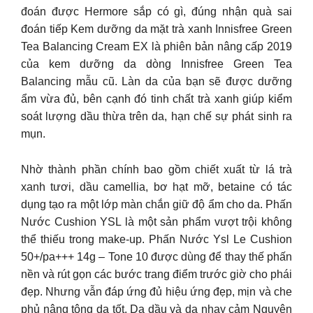
đoán được Hermore sắp có gì, đúng nhận quà sai
đoán tiếp Kem dưỡng da mặt trà xanh Innisfree Green
Tea Balancing Cream EX là phiên bản nâng cấp 2019
của kem dưỡng da dòng Innisfree Green Tea
Balancing mẫu cũ. Làn da của bạn sẽ được dưỡng
ẩm vừa đủ, bên cạnh đó tinh chất trà xanh giúp kiểm
soát lượng dầu thừa trên da, hạn chế sự phát sinh ra
mụn.
Nhờ thành phần chính bao gồm chiết xuất từ lá trà
xanh tươi, dầu camellia, bơ hạt mỡ, betaine có tác
dụng tạo ra một lớp màn chắn giữ độ ẩm cho da. Phấn
Nước Cushion YSL là một sản phẩm vượt trội không
thể thiếu trong make-up. Phấn Nước Ysl Le Cushion
50+/pa+++ 14g – Tone 10 được dùng để thay thế phấn
nền và rút gọn các bước trang điểm trước giờ cho phái
đẹp. Nhưng vẫn đáp ứng đủ hiệu ứng đẹp, mịn và che
phủ nâng tông da tốt. Da dầu và da nhạy cảm Nguyên