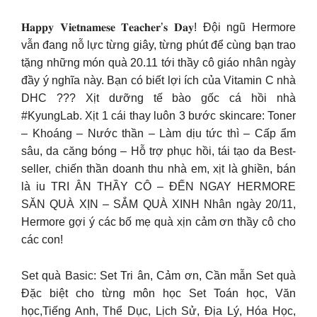
𝐇𝐚𝐩𝐩𝐲 𝐕𝐢𝐞𝐭𝐧𝐚𝐦𝐞𝐬𝐞 𝐓𝐞𝐚𝐜𝐡𝐞𝐫’𝐬 𝐃𝐚𝐲! Đội ngũ Hermore
vẫn đang nỗ lực từng giây, từng phút để cùng bạn trao
tặng những món quà 20.11 tới thầy cô giáo nhân ngày
đầy ý nghĩa này. Bạn có biết lợi ích của Vitamin C nhà
DHC ??? Xịt dưỡng tế bào gốc cá hồi nhà
#KyungLab. Xịt 1 cái thay luôn 3 bước skincare: Toner
– Khoáng – Nước thần – Làm dịu tức thì – Cấp ẩm
sâu, da căng bóng – Hỗ trợ phục hồi, tái tạo da Best-
seller, chiến thần doanh thu nhà em, xịt là ghiền, bán
là iu TRI ÂN THẦY CÔ – ĐẾN NGAY HERMORE
SĂN QUÀ XỊN – SẮM QUÀ XINH Nhân ngày 20/11,
Hermore gợi ý các bố mẹ quà xịn cảm ơn thầy cô cho
các con!
Set quà Basic: Set Tri ân, Cảm ơn, Cần mẫn Set quà
Đặc biệt cho từng môn học Set Toán học, Văn
học,Tiếng Anh, Thể Dục, Lịch Sử, Địa Lý, Hóa Học,