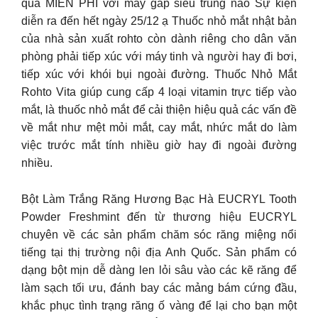
quà MIỄN PHÍ với máy gắp siêu trúng nào Sự kiện
diễn ra đến hết ngày 25/12 ạ Thuốc nhỏ mắt nhật bản
của nhà sản xuất rohto còn dành riêng cho dân văn
phòng phải tiếp xúc với máy tinh và người hay đi bơi,
tiếp xúc với khói bụi ngoài đường. Thuốc Nhỏ Mắt
Rohto Vita giúp cung cấp 4 loại vitamin trực tiếp vào
mắt, là thuốc nhỏ mắt để cải thiện hiệu quả các vấn đề
về mắt như mệt mỏi mắt, cay mắt, nhức mắt do làm
việc trước mắt tính nhiều giờ hay đi ngoài đường
nhiều.
Bột Làm Trắng Răng Hương Bạc Hà EUCRYL Tooth
Powder Freshmint đến từ thương hiệu EUCRYL
chuyên về các sản phẩm chăm sóc răng miệng nổi
tiếng tại thị trường nội địa Anh Quốc. Sản phẩm có
dạng bột mịn dễ dàng len lỏi sâu vào các kẽ răng để
làm sạch tối ưu, đánh bay các mảng bám cứng đầu,
khắc phục tình trạng răng ố vàng để lại cho bạn một