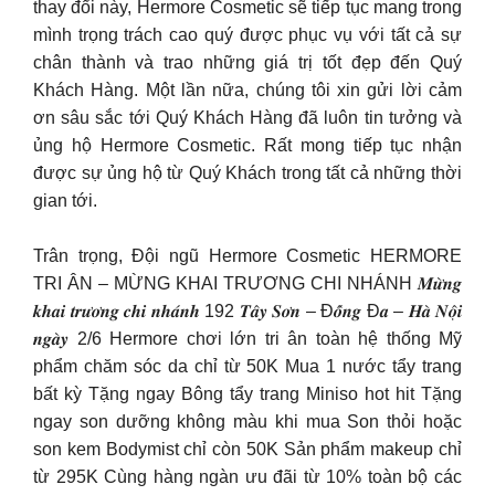
thay đổi này, Hermore Cosmetic sẽ tiếp tục mang trong
mình trọng trách cao quý được phục vụ với tất cả sự
chân thành và trao những giá trị tốt đẹp đến Quý
Khách Hàng. Một lần nữa, chúng tôi xin gửi lời cảm
ơn sâu sắc tới Quý Khách Hàng đã luôn tin tưởng và
ủng hộ Hermore Cosmetic. Rất mong tiếp tục nhận
được sự ủng hộ từ Quý Khách trong tất cả những thời
gian tới.
Trân trọng, Đội ngũ Hermore Cosmetic ️HERMORE
TRI ÂN – MỪNG KHAI TRƯƠNG CHI NHÁNH️ 𝑴𝒖̛̀𝒏𝒈
𝒌𝒉𝒂𝒊 𝒕𝒓𝒖̛𝒐̛𝒏𝒈 𝒄𝒉𝒊 𝒏𝒉𝒂́𝒏𝒉 192 𝑻𝒂̂𝒚 𝑺𝒐̛𝒏 – Đ𝒐̂́𝒏𝒈 Đ𝒂 – 𝑯𝒂̀ 𝑵𝒐̣̂𝒊
𝒏𝒈𝒂̀𝒚 2/6 ️Hermore chơi lớn tri ân toàn hệ thống Mỹ
phẩm chăm sóc da chỉ từ 50K Mua 1 nước tẩy trang
bất kỳ Tặng ngay Bông tẩy trang Miniso hot hit Tặng
ngay son dưỡng không màu khi mua Son thỏi hoặc
son kem Bodymist chỉ còn 50K Sản phẩm makeup chỉ
từ 295K Cùng hàng ngàn ưu đãi từ 10% toàn bộ các