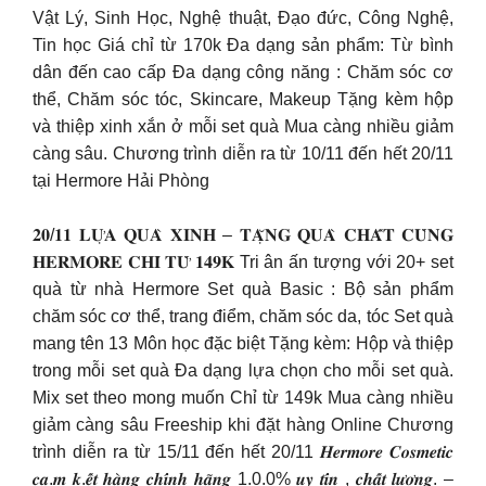
Vật Lý, Sinh Học, Nghệ thuật, Đạo đức, Công Nghệ,
Tin học Giá chỉ từ 170k Đa dạng sản phẩm: Từ bình
dân đến cao cấp Đa dạng công năng : Chăm sóc cơ
thể, Chăm sóc tóc, Skincare, Makeup Tặng kèm hộp
và thiệp xinh xắn ở mỗi set quà Mua càng nhiều giảm
càng sâu. Chương trình diễn ra từ 10/11 đến hết 20/11
tại Hermore Hải Phòng
𝟐𝟎/𝟏𝟏 𝐋𝐔̛̣𝐀 𝐐𝐔𝐀̀ 𝐗𝐈𝐍𝐇 – 𝐓𝐀̣̆𝐍𝐆 𝐐𝐔𝐀̀ 𝐂𝐇𝐀̂́𝐓 𝐂𝐔̀𝐍𝐆
𝐇𝐄𝐑𝐌𝐎𝐑𝐄 𝐂𝐇𝐈̉ 𝐓𝐔̛̀ 𝟏𝟒𝟗𝐊 Tri ân ấn tượng với 20+ set
quà từ nhà Hermore Set quà Basic : Bộ sản phẩm
chăm sóc cơ thể, trang điểm, chăm sóc da, tóc Set quà
mang tên 13 Môn học đặc biệt Tặng kèm: Hộp và thiệp
trong mỗi set quà Đa dạng lựa chọn cho mỗi set quà.
Mix set theo mong muốn Chỉ từ 149k Mua càng nhiều
giảm càng sâu Freeship khi đặt hàng Online Chương
trình diễn ra từ 15/11 đến hết 20/11 𝑯𝒆𝒓𝒎𝒐𝒓𝒆 𝑪𝒐𝒔𝒎𝒆𝒕𝒊𝒄
𝒄𝒂.𝒎 𝒌.𝒆̂́𝒕 𝒉𝒂̀𝒏𝒈 𝒄𝒉𝒊́𝒏𝒉 𝒉𝒂̃𝒏𝒈 1.0.0% 𝒖𝒚 𝒕𝒊́𝒏 , 𝒄𝒉𝒂̂́𝒕 𝒍𝒖̛𝒐̛̣𝒏𝒈. –