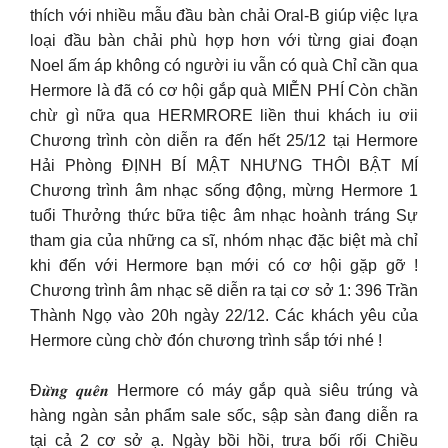
thích với nhiều mẫu đầu bàn chải Oral-B giúp việc lựa
loại đầu bàn chải phù hợp hơn với từng giai đoạn
Noel ấm áp không có người iu vẫn có quà Chỉ cần qua
Hermore là đã có cơ hội gắp quà MIỄN PHÍ Còn chần
chừ gì nữa qua HERMRORE liền thui khách iu ơii
Chương trình còn diễn ra đến hết 25/12 tại Hermore
Hải Phòng ĐỊNH BÍ MẬT NHƯNG THÔI BẬT MÍ
Chương trình âm nhạc sống động, mừng Hermore 1
tuổi Thưởng thức bữa tiệc âm nhạc hoành tráng Sự
tham gia của những ca sĩ, nhóm nhạc đặc biệt mà chỉ
khi đến với Hermore bạn mới có cơ hội gặp gỡ !
Chương trình âm nhạc sẽ diễn ra tại cơ sở 1: 396 Trần
Thành Ngọ vào 20h ngày 22/12. Các khách yêu của
Hermore cùng chờ đón chương trình sắp tới nhé !
Đ𝒖̛̀𝒏𝒈 𝒒𝒖𝒆̂𝒏 Hermore có máy gắp quà siêu trúng và
hàng ngàn sản phẩm sale sốc, sập sàn đang diễn ra
tại cả 2 cơ sở ạ. Ngày bồi hồi, trưa bối rối Chiều