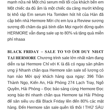
mạnh nữa nè Một chú serum mỗi tối của khách bên em
Một chiếc da đủ ẩm là một chiếc da căng mướt không
bị khô ráp Em serum Ha Torriden hót hít của Hàn đã
cập bến nhà Hermore Mời chị em lựa ạ Review sương
sương đồ chăm da giá bình dân Mọi người đừng quên
HERMORE vẫn đang sale up to 80% và tặng quà miễn
phí nhaaa
𝐁𝐋𝐀𝐂𝐊 𝐅𝐑𝐈𝐃𝐀𝐘 – 𝐒𝐀𝐋𝐄 𝐓𝐎 𝐕𝐎̂ Đ𝐎̂́𝐈 𝐃𝐔𝐘 𝐍𝐇𝐀̂́𝐓
𝐓𝐀̣𝐈 𝐇𝐄𝐑𝐌𝐎𝐑𝐄 Chương trình sale lớn nhất năm đang
diễn ra tại Hermore Chỉ với K là đã có ngay sản phẩm
ưng ý Nhanh chân qua Hermore săn sale số lượng có
hạn nào Mời quý khách hàng qua ngay: 396 Trần
Thành Ngọ, Kiến An, Hải Phòng 274 Lạch Tray, Ngô
Quyền, Hải Phòng – Đọc báo sáng cùng Hermore Đọc
xong báo thì nhanh chân qua Hermore tại Hải Phòng
để săn siêu ưu đãi Black Friday lên đến 80% các mặt
hàng. Đến Hermore săn sale quên lối thôi ! THỨ SÁU