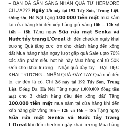
– BẠN ĐÃ SẴN SÀNG NHẬN QUÀ TỪ HERMORE
CHƯA??? 𝗡𝗴𝗮̀𝘆 𝟐/𝟔 𝐧𝐚̀𝐲 𝐭𝐚̣𝐢 𝟏𝟗𝟐 𝐓𝐚̂𝐲 𝐒𝐨̛𝐧, 𝐓𝐫𝐮𝐧𝐠 𝐋𝐢𝐞̣̂𝐭,
Đ𝐨̂́𝐧𝐠 Đ𝐚, 𝐇𝐚̀ 𝐍𝐨̣̂𝐢 Tặng 𝟭𝟬𝟬.𝟬𝟬𝟬 𝘁𝗶𝗲̂̀𝗻 𝗺𝗮̣̆𝘁 mua sắm
tại cửa hàng khi đến xếp hàng giờ vàng 𝟏𝟎𝐡 – 𝟏𝟐𝐡 𝐯𝐚̀
𝟏𝟔𝐡 – 𝟏𝟖𝐡 Tặng ngay 𝗦𝘂̛̃𝗮 𝗿𝘂̛̉𝗮 𝗺𝗮̣̆𝘁 𝗦𝗲𝗻𝗸𝗮 𝘃𝗮̀
𝗡𝘂̛𝗼̛́𝗰 𝘁𝗮̂̉𝘆 𝘁𝗿𝗮𝗻𝗴 𝗟’𝗢𝗿𝗲𝗮𝗹 khi đến checkin ngày khai
trương Quà tặng cực lớn cho khách hàng đến xông
đất Mua hàng nhận ngay lượt gắp quà Sale upto 70%
các sản phẩm siêu hot hè này Mua hàng chỉ từ 50K
Đến chơi khai trương – Nhận quà đầy tay – ĐẠI TIỆC
KHAI TRƯƠNG – NHẬN QUÀ ĐẦY TAY Quà nhỏ đến
to, cứ đến là có. Chỉ 𝟐/𝟔 𝐧𝐚̀𝐲 𝐭𝐚̣𝐢 𝟏𝟗𝟐 𝐓𝐚̂𝐲 𝐒𝐨̛𝐧, 𝐓𝐫𝐮𝐧𝐠
𝐋𝐢𝐞̣̂𝐭, Đ𝐨̂́𝐧𝐠 Đ𝐚, 𝐇𝐚̀ 𝐍𝐨̣̂𝐢 Tặng ngay 𝟏.𝟎𝟎𝟎.𝟎𝟎𝟎 đ𝐨̂̀𝐧𝐠 𝐭𝐢𝐞̂̀𝐧
𝐦𝐚̣̆𝐭 cho 3 khách hàng đầu tiên xông đất’ Tặng
𝟭𝟬𝟬.𝟬𝟬𝟬 𝘁𝗶𝗲̂̀𝗻 𝗺𝗮̣̆𝘁 mua sắm tại cửa hàng khi đến
xếp hàng giờ vàng 𝟏𝟎𝐡 – 𝟏𝟐𝐡 𝐯𝐚̀ 𝟏𝟔𝐡 – 𝟏𝟖𝐡 Tặng ngay
𝗦𝘂̛̃𝗮 𝗿𝘂̛̉𝗮 𝗺𝗮̣̆𝘁 𝗦𝗲𝗻𝗸𝗮 𝘃𝗮̀ 𝗡𝘂̛𝗼̛́𝗰 𝘁𝗮̂̉𝘆 𝘁𝗿𝗮𝗻𝗴
𝗟’𝗢𝗿𝗲𝗮𝗹 khi đến checkin ngày khai trương Mua hàng