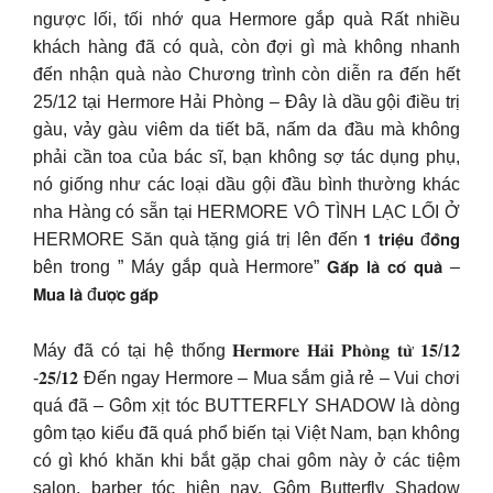
ngược lối, tối nhớ qua Hermore gắp quà Rất nhiều
khách hàng đã có quà, còn đợi gì mà không nhanh
đến nhận quà nào Chương trình còn diễn ra đến hết
25/12 tại Hermore Hải Phòng – Đây là dầu gội điều trị
gàu, vảy gàu viêm da tiết bã, nấm da đầu mà không
phải cần toa của bác sĩ, bạn không sợ tác dụng phụ,
nó giống như các loại dầu gội đầu bình thường khác
nha Hàng có sẵn tại HERMORE VÔ TÌNH LẠC LỐI Ở
HERMORE Săn quà tặng giá trị lên đến 𝟭 𝘁𝗿𝗶𝗲̣̂𝘂 đ𝗼̂̀𝗻𝗴
bên trong ” Máy gắp quà Hermore” 𝗚𝗮̆́𝗽 𝗹𝗮̀ 𝗰𝗼́ 𝗾𝘂𝗮̀ –
𝗠𝘂𝗮 𝗹𝗮̀ đ𝘂̛𝗼̛̣𝗰 𝗴𝗮̆́𝗽
Máy đã có tại hệ thống 𝐇𝐞𝐫𝐦𝐨𝐫𝐞 𝐇𝐚̉𝐢 𝐏𝐡𝐨̀𝐧𝐠 𝐭𝐮̛̀ 𝟏𝟓/𝟏𝟐
-𝟐𝟓/𝟏𝟐 Đến ngay Hermore – Mua sắm giả rẻ – Vui chơi
quá đã – Gôm xịt tóc BUTTERFLY SHADOW là dòng
gôm tạo kiểu đã quá phổ biến tại Việt Nam, bạn không
có gì khó khăn khi bắt gặp chai gôm này ở các tiệm
salon, barber tóc hiện nay. Gôm Butterfly Shadow