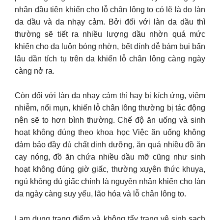
nhân đầu tiên khiến cho lỗ chân lông to có lẽ là do làn
da dầu và da nhạy cảm. Bởi đối với làn da dầu thì
thường sẽ tiết ra nhiều lượng dầu nhờn quá mức
khiến cho da luôn bóng nhờn, bết dính dễ bám bụi bẩn
lâu dần tích tụ trên da khiến lỗ chân lông càng ngày
càng nở ra.
Còn đối với làn da nhạy cảm thì hay bị kích ứng, viêm
nhiễm, nổi mụn, khiến lỗ chân lông thường bị tác động
nên sẽ to hơn bình thường. Chế độ ăn uống và sinh
hoạt không đúng theo khoa học Việc ăn uống không
đảm bảo đầy đủ chất dinh dưỡng, ăn quá nhiều đồ ăn
cay nóng, đồ ăn chứa nhiều dầu mỡ cũng như sinh
hoạt không đúng giờ giấc, thường xuyên thức khuya,
ngủ không đủ giấc chính là nguyên nhân khiến cho làn
da ngày càng suy yếu, lão hóa và lỗ chân lông to.
Lạm dụng trang điểm và không tẩy trang vệ sinh sạch