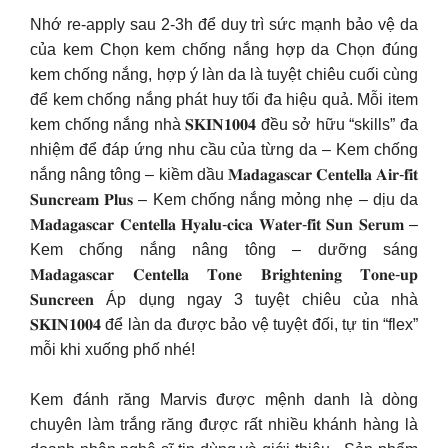
Nhớ re-apply sau 2-3h để duy trì sức mạnh bảo vệ da
của kem Chọn kem chống nắng hợp da Chọn đúng
kem chống nắng, hợp ý làn da là tuyệt chiêu cuối cùng
để kem chống nắng phát huy tối đa hiệu quả. Mỗi item
kem chống nắng nhà 𝐒𝐊𝐈𝐍𝟏𝟎𝟎𝟒 đều sở hữu “skills” đa
nhiệm để đáp ứng nhu cầu của từng da – Kem chống
nắng nâng tông – kiềm dầu 𝐌𝐚𝐝𝐚𝐠𝐚𝐬𝐜𝐚𝐫 𝐂𝐞𝐧𝐭𝐞𝐥𝐥𝐚 𝐀𝐢𝐫-𝐟𝐢𝐭
𝐒𝐮𝐧𝐜𝐫𝐞𝐚𝐦 𝐏𝐥𝐮𝐬 – Kem chống nắng mỏng nhẹ – dịu da
𝐌𝐚𝐝𝐚𝐠𝐚𝐬𝐜𝐚𝐫 𝐂𝐞𝐧𝐭𝐞𝐥𝐥𝐚 𝐇𝐲𝐚𝐥𝐮-𝐜𝐢𝐜𝐚 𝐖𝐚𝐭𝐞𝐫-𝐟𝐢𝐭 𝐒𝐮𝐧 𝐒𝐞𝐫𝐮𝐦 –
Kem chống nắng nâng tông – dưỡng sáng
𝐌𝐚𝐝𝐚𝐠𝐚𝐬𝐜𝐚𝐫 𝐂𝐞𝐧𝐭𝐞𝐥𝐥𝐚 𝐓𝐨𝐧𝐞 𝐁𝐫𝐢𝐠𝐡𝐭𝐞𝐧𝐢𝐧𝐠 𝐓𝐨𝐧𝐞-𝐮𝐩
𝐒𝐮𝐧𝐜𝐫𝐞𝐞𝐧 Áp dụng ngay 3 tuyệt chiêu của nhà
𝐒𝐊𝐈𝐍𝟏𝟎𝟎𝟒 để làn da được bảo vệ tuyệt đối, tự tin “flex”
mỗi khi xuống phố nhé!
Kem đánh răng Marvis được mệnh danh là dòng
chuyên làm trắng răng được rất nhiều khánh hàng là