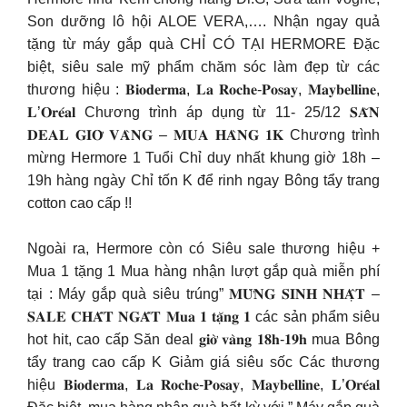
Son dưỡng lô hội ALOE VERA,…. Nhận ngay quả
tặng từ máy gắp quà CHỈ CÓ TẠI HERMORE Đặc
biệt, siêu sale mỹ phẩm chăm sóc làm đẹp từ các
thương hiệu : 𝐁𝐢𝐨𝐝𝐞𝐫𝐦𝐚, 𝐋𝐚 𝐑𝐨𝐜𝐡𝐞-𝐏𝐨𝐬𝐚𝐲, 𝐌𝐚𝐲𝐛𝐞𝐥𝐥𝐢𝐧𝐞,
𝐋’𝐎𝐫𝐞́𝐚𝐥 Chương trình áp dụng từ 11- 25/12 𝐒𝐀̆𝐍
𝐃𝐄𝐀𝐋 𝐆𝐈𝐎̛̀ 𝐕𝐀̀𝐍𝐆 – 𝐌𝐔𝐀 𝐇𝐀̀𝐍𝐆 𝟏𝐊 Chương trình
mừng Hermore 1 Tuổi Chỉ duy nhất khung giờ 18h –
19h hàng ngày Chỉ tốn K để rinh ngay Bông tẩy trang
cotton cao cấp !!
Ngoài ra, Hermore còn có Siêu sale thương hiệu +
Mua 1 tặng 1 Mua hàng nhận lượt gắp quà miễn phí
tại : Máy gắp quà siêu trúng” 𝐌𝐔̛̀𝐍𝐆 𝐒𝐈𝐍𝐇 𝐍𝐇𝐀̣̂𝐓 –
𝐒𝐀𝐋𝐄 𝐂𝐇𝐀̂́𝐓 𝐍𝐆𝐀̂́𝐓 𝐌𝐮𝐚 𝟏 𝐭𝐚̣̆𝐧𝐠 𝟏 các sản phẩm siêu
hot hit, cao cấp Săn deal 𝐠𝐢𝐨̛̀ 𝐯𝐚̀𝐧𝐠 𝟏𝟖𝐡-𝟏𝟗𝐡 mua Bông
tẩy trang cao cấp K Giảm giá siêu sốc Các thương
hiệu 𝐁𝐢𝐨𝐝𝐞𝐫𝐦𝐚, 𝐋𝐚 𝐑𝐨𝐜𝐡𝐞-𝐏𝐨𝐬𝐚𝐲, 𝐌𝐚𝐲𝐛𝐞𝐥𝐥𝐢𝐧𝐞, 𝐋’𝐎𝐫𝐞́𝐚𝐥