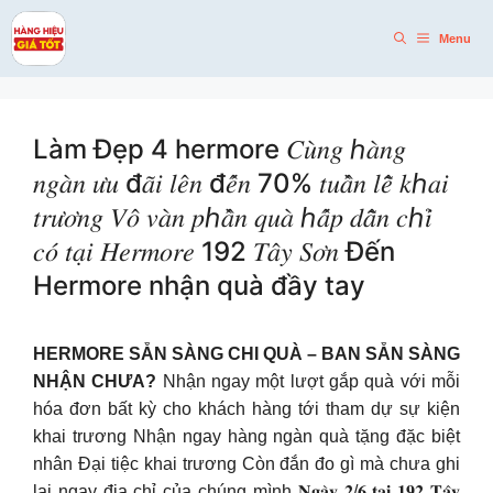
Skip
to
Menu
content
Làm Đẹp 4 hermore 𝐶𝑢̀𝑛𝑔 ℎ𝑎̀𝑛𝑔
𝑛𝑔𝑎̀𝑛 𝑢̛𝑢 đ𝑎̃𝑖 𝑙𝑒̂𝑛 đ𝑒̂́𝑛 70% 𝑡𝑢𝑎̂̀𝑛 𝑙𝑒̂̃ 𝑘ℎ𝑎𝑖
𝑡𝑟𝑢̛𝑜̛𝑛𝑔 𝑉𝑜̂ 𝑣𝑎̀𝑛 𝑝ℎ𝑎̂̀𝑛 𝑞𝑢𝑎̀ ℎ𝑎̂́𝑝 𝑑𝑎̂̃𝑛 𝑐ℎ𝑖̉
𝑐𝑜́ 𝑡𝑎̣𝑖 𝐻𝑒𝑟𝑚𝑜𝑟𝑒 192 𝑇𝑎̂𝑦 𝑆𝑜̛𝑛 Đến
Hermore nhận quà đầy tay
HERMORE SẴN SÀNG CHI QUÀ – BAN SẴN SÀNG
NHẬN CHƯA?
Nhận ngay một lượt gắp quà với mỗi
hóa đơn bất kỳ cho khách hàng tới tham dự sự kiện
khai trương Nhận ngay hàng ngàn quà tặng đặc biệt
nhân Đại tiệc khai trương Còn đắn đo gì mà chưa ghi
lại ngay địa chỉ của chúng mình 𝐍𝐠𝐚̀𝐲 𝟐/𝟔 𝐭𝐚̣𝐢 𝟏𝟗𝟐 𝐓𝐚̂𝐲