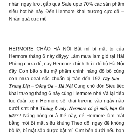
nhận ngay lượt gắp quà Sale upto 70% các sản phẩm
siêu hot hè này Đến Hermore khai trương cực đã –
Nhận quà cực mê
HERMORE CHÀO HÀ NỘI Bật mí bí mật to của
Hermore tháng 6 này đâyyy Làm mưa làm gió tại Hải
Phòng chưa đủ, nay Hermore chính thức đổ bộ Hà Nội
đây Cơn bão siêu mỹ phẩm chính hàng đổ bộ cùng
cơn mưa deal sốc chuẩn bị tràn đến 192 𝑻𝒂̂𝒚 𝑺𝒐̛𝒏 –
𝑻𝒓𝒖𝒏𝒈 𝑳𝒊𝒆̣̂𝒕 – Đ𝒐̂́𝒏𝒈 Đ𝒂 – 𝑯𝒂̀ 𝑵𝒐̣̂𝒊 Cùng chờ đón Siêu tiệc
khai trương tháng 6 này cùng Hermore nhé Và lại tiếp
tục đoán xem Hermore sẽ khai trương vào ngày nào
dưới cmt nha 𝑻𝒉𝒂́𝒏𝒈 6 𝒏𝒂̀𝒚, 𝑯𝒆𝒓𝒎𝒐𝒓𝒆 𝒄𝒐́ 𝒈𝒊̀ 𝒎𝒐̛́𝒊, 𝒃𝒂̣𝒏 đ𝒂̃
𝒃𝒊𝒆̂́𝒕?? Nắng nóng oi ả thế này, để Hermore làm mát
bằng một Bí mật siêu khủng Theo dõi ngay để không
bỏ lỡ, bí mật sắp được bật mí. Cmt bên dưới nếu bạn