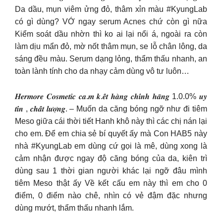
Da dầu, mụn viêm ửng đỏ, thâm xỉn màu #KyungLab
có gì dùng? VỚ ngay serum Acnes chứ còn gì nữa
Kiểm soát dầu nhờn thì ko ai lại nổi á, ngoài ra còn
làm dịu mẩn đỏ, mờ nốt thâm mụn, se lỗ chân lông, da
sáng đều màu. Serum dạng lỏng, thẩm thấu nhanh, an
toàn lành tính cho da nhạy cảm dùng vô tư luôn…
𝑯𝒆𝒓𝒎𝒐𝒓𝒆 𝑪𝒐𝒔𝒎𝒆𝒕𝒊𝒄 𝒄𝒂.𝒎 𝒌.𝒆̂́𝒕 𝒉𝒂̀𝒏𝒈 𝒄𝒉𝒊́𝒏𝒉 𝒉𝒂̃𝒏𝒈 1.0.0% 𝒖𝒚
𝒕𝒊́𝒏 , 𝒄𝒉𝒂̂́𝒕 𝒍𝒖̛𝒐̛̣𝒏𝒈. – Muốn da căng bóng ngỡ như đi tiêm
Meso giữa cái thời tiết Hanh khô này thì các chị nán lại
cho em. Để em chia sẻ bí quyết ấy mà Con HAB5 này
nhà #KyungLab em dùng cứ gọi là mê, dùng xong là
cảm nhận được ngay độ căng bóng của da, kiên trì
dùng sau 1 thời gian người khác lại ngỡ đâu mình
tiêm Meso thật ấy Về kết cấu em này thì em cho 0
điểm, 0 điểm nào chê, nhìn có vẻ đậm đặc nhưng
dùng mướt, thẩm thấu nhanh lắm.