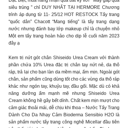
Đặc biệt, mua hàng nhận quà bất kỳ với ” Máy gắp quà
siêu trúng ” chỉ DUY NHẤT TẠI HERMORE Chương
trình áp dụng từ 11- 25/12 HOT RESTOCK Tẩy trang
“quốc dân” Chacott “Mang tiếng” là tẩy trang dạng
nước nhưng đánh bay lớp makeup chỉ là chuyện nhỏ
Một em tẩy trang hoàn hảo cho dịp lễ cuối năm 2023
đây ạ
Kem trị nứt gót chân Shiseido Urea Cream với thành
phần chứa 10% Urea đặc trị chân tay nứt nẻ, da thô
ráp, trả lại cho bạn làn da mềm mại, ẩm mịn. Ngoài gót
chân, sản phẩm cũng dùng tốt cho các vùng da thô ráp
khác như ngón tay, khuỷu tay, đầu gối. Mặc dù có khả
năng dưỡng ẩm mạnh mẽ nhưng Shiseido Urea
Cream không hề gây bết dính. Chất kem mịn mượt cho
cảm giác thoải mái, dễ chịu khi thoa – Nước Tẩy Trang
Dành Cho Da Nhạy Cảm Bioderma Sensibio H2O là
sản phẩm nước tẩy trang công nghệ Micellar đầu tiên