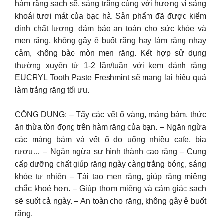
hàm răng sạch sẽ, sáng trắng cùng với hương vị sảng
khoái tươi mát của bạc hà. Sản phẩm đã được kiểm
định chất lượng, đảm bảo an toàn cho sức khỏe và
men răng, không gây ê buốt răng hay làm răng nhạy
cảm, không bào mòn men răng. Kết hợp sử dụng
thường xuyên từ 1-2 lần/tuần với kem đánh răng
EUCRYL Tooth Paste Freshmint sẽ mang lại hiệu quả
làm trắng răng tối ưu.
CÔNG DỤNG: – Tẩy các vết ố vàng, mảng bám, thức
ăn thừa tồn đọng trên hàm răng của bạn. – Ngăn ngừa
các mảng bám và vết ố do uống nhiều cafe, bia
rượu… – Ngăn ngừa sự hình thành cao răng – Cung
cấp dưỡng chất giúp răng ngày càng trắng bóng, sáng
khỏe tự nhiên – Tái tạo men răng, giúp răng miệng
chắc khoẻ hơn. – Giúp thơm miệng và cảm giác sạch
sẽ suốt cả ngày. – An toàn cho răng, không gây ê buốt
răng.