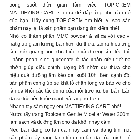
trong suốt thời gian làm việc. TOPICREM
MATTIFYING CARE sinh ra để đáp ứng nhu cầu đó
của bạn. Hãy cùng TOPICREM tìm hiểu vì sao sản
phẩm này lại là sản phẩm bạn đang tìm kiếm nhé!
Nhờ có thành phần MMC powder & silica với các vi
hạt giúp giảm lượng bã nhờn dư thừa, tạo ra hiệu ứng
làm mờ quang học cho hiệu quả dưỡng ẩm tức thì.
Thành phần Zinc gluconate là tác nhân điều tiết bã
nhờn giúp điều chỉnh lượng bã nhờn dư thừa cho
hiệu quả dưỡng ẩm kéo dài suốt 10h. Bên cạnh đó,
sản phẩm còn giúp se khít lỗ chân lông và bảo vệ cho
làn da khỏi các tác động của môi trường, bụi bẩn. Làn
da sẽ trở nên khỏe mạnh và rạng rỡ hơn.
Nhanh tay sắm ngay em MATTIFYING CARE nhé!
Nước tẩy trang Topicrem Gentle Micellar Water 200ml
làm sạch và dưỡng ẩm cho da khô, nhạy cảm
Nếu bạn đang có làn da nhạy cảm và đang tìm một
sản phẩm tẩy trang lành tính cho làn da của mình, thì