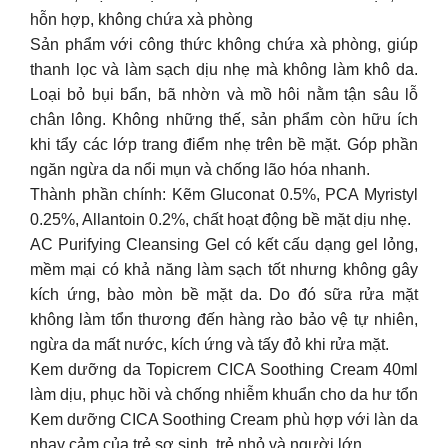
hỗn hợp, không chứa xà phòng
Sản phẩm với công thức không chứa xà phòng, giúp
thanh lọc và làm sạch dịu nhẹ mà không làm khô da.
Loại bỏ bụi bẩn, bã nhờn và mồ hôi nằm tận sâu lỗ
chân lông. Không những thế, sản phẩm còn hữu ích
khi tẩy các lớp trang điểm nhẹ trên bề mặt. Góp phần
ngăn ngừa da nổi mụn và chống lão hóa nhanh.
Thành phần chính: Kẽm Gluconat 0.5%, PCA Myristyl
0.25%, Allantoin 0.2%, chất hoạt động bề mặt dịu nhẹ.
AC Purifying Cleansing Gel có kết cấu dạng gel lỏng,
mềm mại có khả năng làm sạch tốt nhưng không gây
kích ứng, bào mòn bề mặt da. Do đó sữa rửa mặt
không làm tổn thương đến hàng rào bảo vệ tự nhiên,
ngừa da mất nước, kích ứng và tấy đỏ khi rửa mặt.
Kem dưỡng da Topicrem CICA Soothing Cream 40ml
làm dịu, phục hồi và chống nhiễm khuẩn cho da hư tổn
Kem dưỡng CICA Soothing Cream phù hợp với làn da
nhạy cảm của trẻ sơ sinh, trẻ nhỏ và người lớn