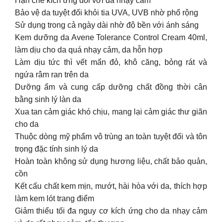
Hạn chế kích ứng đối với da nhạy cảm
Bảo vệ da tuyệt đối khỏi tia UVA, UVB nhờ phổ rộng
Sử dụng trong cả ngày dài nhờ độ bền với ánh sáng
Kem dưỡng da Avene Tolerance Control Cream 40ml,
làm dịu cho da quá nhạy cảm, da hỗn hợp
Làm dịu tức thì vết mẩn đỏ, khô căng, bỏng rát và
ngứa râm ran trên da
Dưỡng ẩm và cung cấp dưỡng chất đồng thời cân
bằng sinh lý làn da
Xua tan cảm giác khó chịu, mang lại cảm giác thư giãn
cho da
Thuộc dòng mỹ phẩm vô trùng an toàn tuyệt đối và tôn
trọng đặc tính sinh lý da
Hoàn toàn không sử dụng hương liệu, chất bảo quản,
cồn
Kết cấu chất kem mịn, mướt, hài hòa với da, thích hợp
làm kem lót trang điểm
Giảm thiểu tối đa nguy cơ kích ứng cho da nhạy cảm