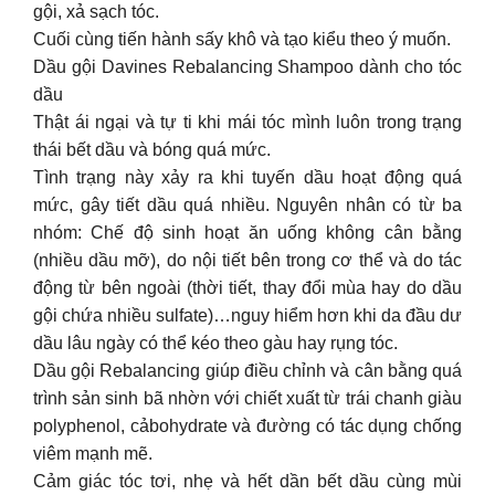
gội, xả sạch tóc.
Cuối cùng tiến hành sấy khô và tạo kiểu theo ý muốn.
Dầu gội Davines Rebalancing Shampoo dành cho tóc
dầu
Thật ái ngại và tự ti khi mái tóc mình luôn trong trạng
thái bết dầu và bóng quá mức.
Tình trạng này xảy ra khi tuyến dầu hoạt động quá
mức, gây tiết dầu quá nhiều. Nguyên nhân có từ ba
nhóm: Chế độ sinh hoạt ăn uống không cân bằng
(nhiều dầu mỡ), do nội tiết bên trong cơ thể và do tác
động từ bên ngoài (thời tiết, thay đổi mùa hay do dầu
gội chứa nhiều sulfate)…nguy hiểm hơn khi da đầu dư
dầu lâu ngày có thể kéo theo gàu hay rụng tóc.
Dầu gội Rebalancing giúp điều chỉnh và cân bằng quá
trình sản sinh bã nhờn với chiết xuất từ trái chanh giàu
polyphenol, cảbohydrate và đường có tác dụng chống
viêm mạnh mẽ.
Cảm giác tóc tơi, nhẹ và hết dần bết dầu cùng mùi