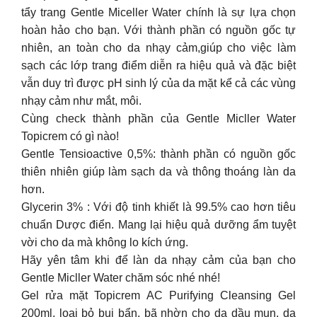
tẩy trang Gentle Miceller Water chính là sự lựa chọn
hoàn hảo cho bạn. Với thành phần có nguồn gốc tự
nhiên, an toàn cho da nhạy cảm,giúp cho việc làm
sạch các lớp trang điểm diễn ra hiệu quả và đặc biệt
vẫn duy trì được pH sinh lý của da mặt kể cả các vùng
nhạy cảm như mắt, môi.
Cùng check thành phần của Gentle Micller Water
Topicrem có gì nào!
Gentle Tensioactive 0,5%: thành phần có nguồn gốc
thiên nhiên giúp làm sạch da và thông thoáng làn da
hơn.
Glycerin 3% : Với độ tinh khiết là 99.5% cao hơn tiêu
chuẩn Dược điển. Mang lại hiệu quả dưỡng ẩm tuyệt
vời cho da mà không lo kích ứng.
Hãy yên tâm khi để làn da nhạy cảm của bạn cho
Gentle Micller Water chăm sóc nhé nhé!
Gel rửa mặt Topicrem AC Purifying Cleansing Gel
200ml, loại bỏ bụi bẩn, bã nhờn cho da dầu mụn, da