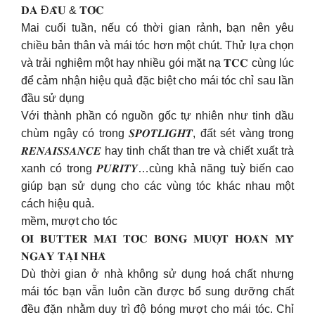
𝐃𝐀 Đ𝐀̂̀𝐔 & 𝐓𝐎́𝐂
Mai cuối tuần, nếu có thời gian rảnh, bạn nên yêu
chiều bản thân và mái tóc hơn một chút. Thử lựa chọn
và trải nghiệm một hay nhiều gói mặt nạ 𝐓𝐂𝐂 cùng lúc
để cảm nhận hiệu quả đặc biệt cho mái tóc chỉ sau lần
đầu sử dụng
Với thành phần có nguồn gốc tự nhiên như tinh dầu
chùm ngây có trong 𝑺𝑷𝑶𝑻𝑳𝑰𝑮𝑯𝑻, đất sét vàng trong
𝑹𝑬𝑵𝑨𝑰𝑺𝑺𝑨𝑵𝑪𝑬 hay tinh chất than tre và chiết xuất trà
xanh có trong 𝑷𝑼𝑹𝑰𝑻𝒀…cùng khả năng tuỳ biến cao
giúp bạn sử dụng cho các vùng tóc khác nhau một
cách hiệu quả.
mềm, mượt cho tóc
𝐎𝐈 𝐁𝐔𝐓𝐓𝐄𝐑 𝐌𝐀́𝐈 𝐓𝐎́𝐂 𝐁𝐎́𝐍𝐆 𝐌𝐔̛𝐎̛̣𝐓 𝐇𝐎𝐀̀𝐍 𝐌𝐘̃
𝐍𝐆𝐀𝐘 𝐓𝐀̣𝐈 𝐍𝐇𝐀̀
Dù thời gian ở nhà không sử dụng hoá chất nhưng
mái tóc bạn vẫn luôn cần được bổ sung dưỡng chất
đều đặn nhằm duy trì độ bóng mượt cho mái tóc. Chỉ