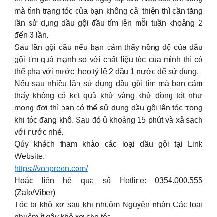
mà tình trạng tóc của bạn không cải thiện thì cần tăng
lần sử dụng dầu gội đầu tím lên mỗi tuần khoảng 2
đến 3 lần.
Sau lần gội đầu nếu bạn cảm thấy nồng độ của dầu
gội tím quá mạnh so với chất liệu tóc của mình thì có
thể pha với nước theo tỷ lệ 2 dầu 1 nước để sử dụng.
Nếu sau nhiều lần sử dụng dầu gội tím mà bạn cảm
thấy không có kết quả khử vàng khử đồng tốt như
mong đợi thì bạn có thể sử dụng dầu gội lên tóc trong
khi tóc đang khô. Sau đó ủ khoảng 15 phút và xả sạch
với nước nhé.
Qúy khách tham khảo các loại dầu gội tại Link
Website:
https://vonpreen.com/
Hoặc liên hệ qua số Hotline: 0354.000.555
(Zalo/Viber)
Tóc bị khô xơ sau khi nhuộm Nguyên nhân Các loại
nhuộm ít gây khô xơ cho tóc