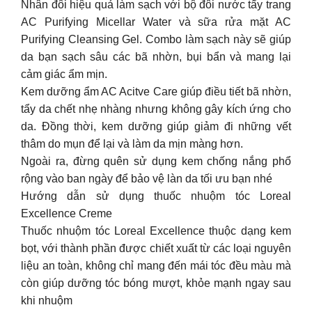
Nhân đôi hiệu quả làm sạch với bộ đôi nước tẩy trang
AC Purifying Micellar Water và sữa rửa mặt AC
Purifying Cleansing Gel. Combo làm sạch này sẽ giúp
da bạn sạch sâu các bã nhờn, bụi bẩn và mang lại
cảm giác ẩm mịn.
Kem dưỡng ẩm AC Acitve Care giúp điều tiết bã nhờn,
tẩy da chết nhẹ nhàng nhưng không gây kích ứng cho
da. Đồng thời, kem dưỡng giúp giảm đi những vết
thâm do mụn để lại và làm da mịn màng hơn.
Ngoài ra, đừng quên sử dụng kem chống nắng phổ
rộng vào ban ngày để bảo vệ làn da tối ưu bạn nhé
Hướng dẫn sử dụng thuốc nhuộm tóc Loreal
Excellence Creme
Thuốc nhuộm tóc Loreal Excellence thuộc dạng kem
bọt, với thành phần được chiết xuất từ các loại nguyên
liệu an toàn, không chỉ mang đến mái tóc đều màu mà
còn giúp dưỡng tóc bóng mượt, khỏe mạnh ngay sau
khi nhuộm