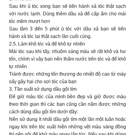
Sau khi ủ tóc xong bạn sẽ tiến hành xả tóc thật sạch
với nước lạnh. Dùng thêm dầu xả để cấp ẩm cho mái
tóc mềm mượt hơn
Sau tầm 3 đến 5 phút ủ tóc với dầu xả bạn sẽ tiến
hành xả tóc lại thật sạch lần cuối cùng.
2.5. Làm khô tóc và để khô tự nhiên
Mái tóc sau khi tẩy, nhuộm sáng màu sẽ rất khô và hư
tổn, chính vì vậy bạn nên thấm nước trên tóc và để khô
tự nhiên
Tránh được những tổn thương do nhiệt độ cao từ máy
sấy gây hại cho sợi tóc của bạn
3. Tần suất sử dụng dầu gội tím
Để giữ màu tóc của mình bền đẹp và giữ được màu
theo thời gian thì các bạn cũng cần nắm được những
cách dùng dầu gội tím dưới đây:
Nên sử dụng ít nhất dầu gội tím một lần một tuần hoặc
ngay khi trên tóc xuất hiện những vệt màu vàng đồng
thì nên gội để khử màu ngay lập tức. Nếu sau khi dùng