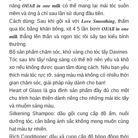
năng 𝑶𝑰/𝑨𝒍𝒍 𝒊𝒏 𝒐𝒏𝒆 𝒎𝒊𝒍𝒌 có thể mang lại mái tóc suôn
mềm và óng ả chỉ sau lần sử dụng đầu tiên.
Cách dùng: Sau khi gội xả với 𝑳𝒐𝒗𝒆 𝑺𝒎𝒐𝒐𝒕𝒉𝒊𝒏𝒈, thấm
qua tóc bằng khăn bông, xịt 4 5 lần bơm 𝑶𝑰/𝑨𝒍𝒍 𝒊𝒏 𝒐𝒏𝒆
𝒎𝒊𝒍𝒌 thẳng lên thân và ngọn tóc rồi sấy tạo kiểu bình
thường
Bộ sản phẩm chăm sóc, khử vàng cho tóc tẩy Davines
Tóc sau khi tẩy/ nâng sáng có thể trở nên yếu và khô
xơ nếu không được quan tâm đúng cách. Nếu bạn yêu
thích mái tóc rực rỡ, sáng màu mà không có nhiều thời
gian chăm sóc, giái pháp này dành cho bạn!
Heart of Glass là gia đình sản phẩm đầy đủ cho một
chu trình hoàn thiện dành riêng cho những mái tóc tẩy
và nhuộm sáng màu.
Silkening Shampoo: dầu gội cung cấp độ ẩm, nuôi
dưỡng tóc, cân bằng ánh sắc không mong muốn cùng
hạt màu tự nhiên.
Rich Conditioner: dầu xả cung cấp độ bóng đồng thời