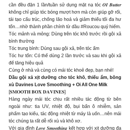
cần đều đặn 1 lần/tuần sử dụng mặt nạ tóc 𝑶𝑰 𝑩𝒖𝒕𝒕𝒆𝒓
không chỉ giúp tóc bóng mượt hơn mà còn giúp gỡ rối,
tái tạo cấu trúc, chống lão hoá và giảm thiểu tối đa hư
tổn…nhờ thành phần chính từ dầu #Roucou quý hiếm.
Tóc mảnh và mỏng: Dùng trên tóc khô trước rồi gội xả
bình thường
Tóc trung bình: Dùng sau gội xả, trên tóc ẩm
Tóc hư tổn: Có thể dùng 2 lần trước và sau khi gội xả
để tăng hiệu quả
Cùng ở nhà và cùng có mái tóc khoẻ đẹp, bạn nhé!
Dầu gội xả xịt dưỡng cho tóc khô, thiếu ẩm, bông
xù Davines Love Smoothing + Oi All One Milk
[𝐒𝐌𝐎𝐎𝐓𝐇 𝐁𝐎𝐗 𝐃𝐀𝐕𝐈𝐍𝐄𝐒]
Hàng ngày mái tóc chịu rất nhiều tác động từ bên
ngoài như: tia UV, nhiệt độ, bụi bẩn ô nhiễm, sản
phẩm tạo kiểu, tác động nhiệt từ máy là uốn…nên mái
tóc chúng ta rất dễ rối xù và khô xơ.
Với gia đình 𝑳𝒐𝒗𝒆 𝑺𝒎𝒐𝒐𝒕𝒉𝒊𝒏𝒈 kết hợp với xịt dưỡng đa