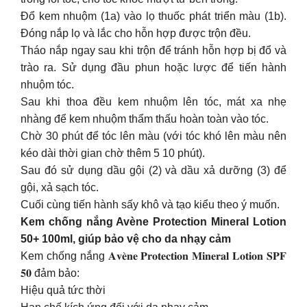
Đổ kem nhuộm (1a) vào lọ thuốc phát triển màu (1b).
Đóng nắp lọ và lắc cho hỗn hợp được trộn đều.
Tháo nắp ngay sau khi trộn để tránh hỗn hợp bị đổ và
trào ra. Sử dụng đầu phun hoặc lược để tiến hành
nhuộm tóc.
Sau khi thoa đều kem nhuộm lên tóc, mát xa nhẹ
nhàng để kem nhuộm thẩm thấu hoàn toàn vào tóc.
Chờ 30 phút để tóc lên màu (với tóc khó lên màu nên
kéo dài thời gian chờ thêm 5 10 phút).
Sau đó sử dụng dầu gội (2) và dầu xả dưỡng (3) để
gội, xả sạch tóc.
Cuối cùng tiến hành sấy khô và tạo kiểu theo ý muốn.
Kem chống nắng Avène Protection Mineral Lotion
50+ 100ml, giúp bảo vệ cho da nhạy cảm
Kem chống nắng 𝐀𝐯𝐞̀𝐧𝐞 𝐏𝐫𝐨𝐭𝐞𝐜𝐭𝐢𝐨𝐧 𝐌𝐢𝐧𝐞𝐫𝐚𝐥 𝐋𝐨𝐭𝐢𝐨𝐧 𝐒𝐏𝐅
𝟓𝟎 đảm bảo:
Hiệu quả tức thời