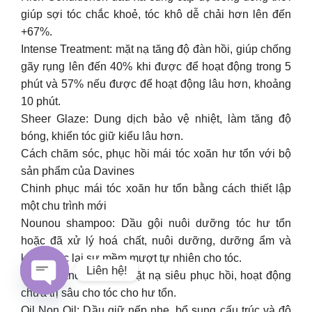
giúp sợi tóc chắc khoẻ, tóc khô dễ chải hơn lên đến
+67%.
Intense Treatment: mặt nạ tăng độ đàn hồi, giúp chống
gãy rụng lên đến 40% khi được để hoạt động trong 5
phút và 57% nếu được để hoạt động lâu hơn, khoảng
10 phút.
Sheer Glaze: Dung dịch bảo vệ nhiệt, làm tăng độ
bóng, khiến tóc giữ kiểu lâu hơn.
Cách chăm sóc, phục hồi mái tóc xoăn hư tổn với bộ
sản phẩm của Davines
Chinh phục mái tóc xoăn hư tổn bằng cách thiết lập
một chu trình mới
Nounou shampoo: Dầu gội nuôi dưỡng tóc hư tổn
hoặc đã xử lý hoá chất, nuôi dưỡng, dưỡng ẩm và
khôi phục lại sự mềm mượt tự nhiên cho tóc.
Liên hệ!
Renaissance Circle: Mặt nạ siêu phục hồi, hoạt động
chữa trị sâu cho tóc cho hư tổn.
Open
Oil Non Oil: Dầu giữ nếp nhẹ, bổ sung cấu trúc và độ