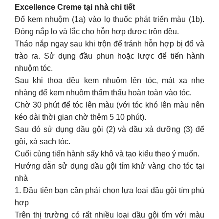
Excellence Creme tại nhà chi tiết
Đổ kem nhuộm (1a) vào lọ thuốc phát triển màu (1b).
Đóng nắp lọ và lắc cho hỗn hợp được trộn đều.
Tháo nắp ngay sau khi trộn để tránh hỗn hợp bị đổ và
trào ra. Sử dụng đầu phun hoặc lược để tiến hành
nhuộm tóc.
Sau khi thoa đều kem nhuộm lên tóc, mát xa nhẹ
nhàng để kem nhuộm thẩm thấu hoàn toàn vào tóc.
Chờ 30 phút để tóc lên màu (với tóc khó lên màu nên
kéo dài thời gian chờ thêm 5 10 phút).
Sau đó sử dụng dầu gội (2) và dầu xả dưỡng (3) để
gội, xả sạch tóc.
Cuối cùng tiến hành sấy khô và tạo kiểu theo ý muốn.
Hướng dẫn sử dụng dầu gội tím khử vàng cho tóc tại
nhà
1. Đầu tiên bạn cần phải chọn lựa loại dầu gội tím phù
hợp
Trên thị trường có rất nhiều loại dầu gội tím với màu