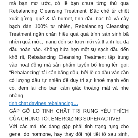
mà bạn mơ ước, có lẽ bạn chưa từng thử qua
Rebalancing Cleansing Treatment. Đặc chế từ chiết
xuất gừng, quế & lá burnet, tinh dầu bạc hà và cây
bạch đàn 100% tự nhiên, Rebalancing Cleansing
Treatment ngăn chặn hiệu quả quá trình sản sinh bã
nhờn quá mức, mang đến sự tươi mới và thanh lọc da
đầu hoàn hảo. Không hứa hẹn một sự sạch dầu đến
khô rít, Rebalancing Cleansing Treatment tập trung
vào hoạt động mà sản phẩm tuyên bố trong tên gọi:
“Rebalancing” tái cân bằng dầu, bởi lẽ da đầu vẫn cần
có lượng dầu tự nhiên để duy trì sự khoẻ mạnh vốn
có, đem lại cho bạn cảm giác thoáng mát và nhẹ
nhàng.
tinh chat davines rebalancing…
GẶP GỠ LỌ TINH CHẤT TRỊ RỤNG YÊU THÍCH
CỦA CHÚNG TÔI: ENERGIZING SUPERACTIVE!
Với các mái tóc đang gặp phải tình trạng rụng cho
gene, do hormone, hay thay đổi nội tiết tố sau sinh,