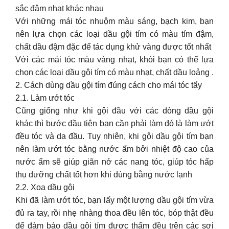
sắc đậm nhạt khác nhau
Với những mái tóc nhuộm màu sáng, bạch kim, bạn
nên lựa chọn các loại dầu gội tím có màu tím đậm,
chất dầu đậm đặc để tác dụng khử vàng được tốt nhất
Với các mái tóc màu vàng nhạt, khói bạn có thể lựa
chọn các loại dầu gội tím có màu nhạt, chất dầu loảng .
2. Cách dùng dầu gội tím đúng cách cho mái tóc tẩy
2.1. Làm ướt tóc
Cũng giống như khi gội đầu với các dòng dầu gội
khác thì bước đầu tiên bạn cần phải làm đó là làm ướt
đều tóc và da đầu. Tuy nhiên, khi gội dầu gội tím bạn
nên làm ướt tóc bằng nước ấm bởi nhiệt độ cao của
nước ẩm sẽ giúp giãn nở các nang tóc, giúp tóc hấp
thụ dưỡng chất tốt hơn khi dùng bằng nước lạnh
2.2. Xoa dầu gội
Khi đã làm ướt tóc, bạn lấy một lượng dầu gội tím vừa
đủ ra tay, rồi nhẹ nhàng thoa đều lên tóc, bóp thật đều
để đảm bảo dầu gội tím được thấm đều trên các sợi