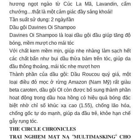
hương ngọt ngào từ Cúc La Mã, Lavandin, cẩm
chướng…thật là một cảm giác đầy sảng khoái!
Tần suất sử dụng: 2 ngày/lần
Dầu gội Davines Oi Shampoo
Davines Oi Shampoo là loại dầu gội đầu giúp tăng độ
bóng, mềm mượt cho mái tóc
Với chất kem mềm mịn, giúp nhẹ nhàng làm sạch hết
các chất bẩn như bụi dầu thừa bám trên tóc, giúp da
đầu thông thoáng, mái tóc nhẹ mượt hơn
Thành phần của dầu gội: Dầu Roucou quý giá, một
loại điều đỏ mọc ở rừng Amazon (Nam Mỹ) rất giàu
beta caroten, dầu gội OI còn được bổ sung thành phần
hoạt động trong dầu hoa hồng có hiệu quả bóng đặc
biệt nhờ chỉ số khúc xạ cao (1.55), chống lão hóa,
chống gốc tự do mạnh, giúp da đầu trẻ, khỏe hạn chế
gẫy rụng tóc.
𝐓𝐇𝐄 𝐂𝐈𝐑𝐂𝐋𝐄 𝐂𝐇𝐑𝐎𝐍𝐈𝐂𝐋𝐄𝐒
𝐓𝐑𝐀̉𝐈 𝐍𝐆𝐇𝐈𝐄̣̂𝐌 𝐌𝐀̣̆𝐓 𝐍𝐀̣ “𝐌𝐔𝐋𝐓𝐈𝐌𝐀𝐒𝐊𝐈𝐍𝐆” 𝐂𝐇𝐎