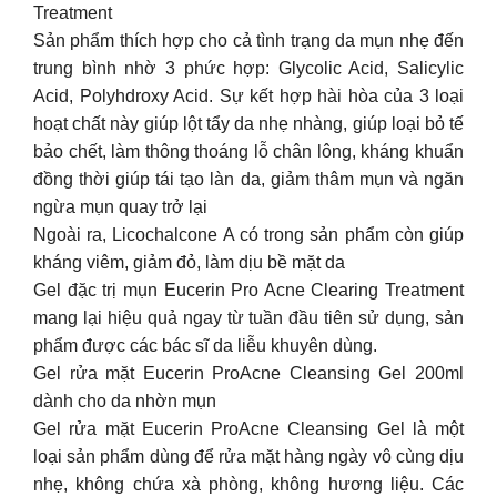
Treatment
Sản phẩm thích hợp cho cả tình trạng da mụn nhẹ đến
trung bình nhờ 3 phức hợp: Glycolic Acid, Salicylic
Acid, Polyhdroxy Acid. Sự kết hợp hài hòa của 3 loại
hoạt chất này giúp lột tẩy da nhẹ nhàng, giúp loại bỏ tế
bảo chết, làm thông thoáng lỗ chân lông, kháng khuẩn
đồng thời giúp tái tạo làn da, giảm thâm mụn và ngăn
ngừa mụn quay trở lại
Ngoài ra, Licochalcone A có trong sản phẩm còn giúp
kháng viêm, giảm đỏ, làm dịu bề mặt da
Gel đặc trị mụn Eucerin Pro Acne Clearing Treatment
mang lại hiệu quả ngay từ tuần đầu tiên sử dụng, sản
phẩm được các bác sĩ da liễu khuyên dùng.
Gel rửa mặt Eucerin ProAcne Cleansing Gel 200ml
dành cho da nhờn mụn
Gel rửa mặt Eucerin ProAcne Cleansing Gel là một
loại sản phẩm dùng để rửa mặt hàng ngày vô cùng dịu
nhẹ, không chứa xà phòng, không hương liệu. Các