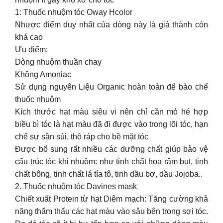
1: Thuốc nhuộm tóc Oway Hcolor
Nhược điểm duy nhất của dòng này là giá thành còn
khá cao
Ưu điểm:
Dòng nhuộm thuần chay
Không Amoniac
Sử dụng nguyên Liệu Organic hoàn toàn để bào chế
thuốc nhuộm
Kích thước hạt màu siêu vi nên chỉ cần mỏ hé hợp
biều bì tóc là hạt màu đã đi được vào trong lõi tóc, hạn
chế sự sần sùi, thô ráp cho bề mặt tóc
Được bổ sung rất nhiều các dưỡng chất giúp bảo vệ
cấu trúc tóc khi nhuộm: như tinh chất hoa râm bụt, tinh
chất bông, tinh chất lá tía tô, tinh dầu bơ, dầu Jojoba..
2. Thuốc nhuộm tóc Davines mask
Chiết xuất Protein từ hạt Diêm mạch: Tăng cường khả
năng thẩm thấu các hạt màu vào sâu bên trong sợi tóc.