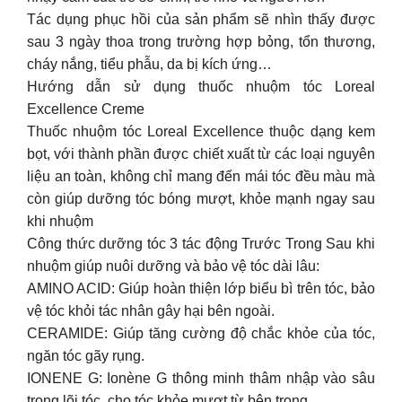
Tác dụng phục hồi của sản phẩm sẽ nhìn thấy được
sau 3 ngày thoa trong trường hợp bỏng, tổn thương,
cháy nắng, tiểu phẫu, da bị kích ứng…
Hướng dẫn sử dụng thuốc nhuộm tóc Loreal
Excellence Creme
Thuốc nhuộm tóc Loreal Excellence thuộc dạng kem
bọt, với thành phần được chiết xuất từ các loại nguyên
liệu an toàn, không chỉ mang đến mái tóc đều màu mà
còn giúp dưỡng tóc bóng mượt, khỏe mạnh ngay sau
khi nhuộm
Công thức dưỡng tóc 3 tác động Trước Trong Sau khi
nhuộm giúp nuôi dưỡng và bảo vệ tóc dài lâu:
AMINO ACID: Giúp hoàn thiện lớp biểu bì trên tóc, bảo
vệ tóc khỏi tác nhân gây hại bên ngoài.
CERAMIDE: Giúp tăng cường độ chắc khỏe của tóc,
ngăn tóc gãy rụng.
IONENE G: Ionène G thông minh thâm nhập vào sâu
trong lõi tóc, cho tóc khỏe mượt từ bên trong.