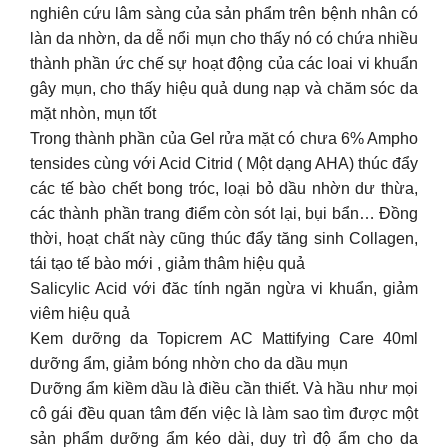
nghiên cứu lâm sàng của sản phẩm trên bệnh nhân có
làn da nhờn, da dễ nổi mụn cho thấy nó có chứa nhiều
thành phần ức chế sự hoạt động của các loai vi khuẩn
gây mụn, cho thấy hiệu quả dung nạp và chăm sóc da
mặt nhòn, mụn tốt
Trong thành phần của Gel rửa mặt có chưa 6% Ampho
tensides cùng với Acid Citrid ( Một dạng AHA) thúc đẩy
các tế bào chết bong tróc, loại bỏ dầu nhờn dư thừa,
các thành phần trang điểm còn sót lại, bụi bẩn… Đồng
thời, hoạt chất này cũng thúc đẩy tăng sinh Collagen,
tái tạo tế bào mới , giảm thâm hiệu quả
Salicylic Acid với đăc tính ngăn ngừa vi khuẩn, giảm
viêm hiệu quả
Kem dưỡng da Topicrem AC Mattifying Care 40ml
dưỡng ẩm, giảm bóng nhờn cho da dầu mụn
Dưỡng ẩm kiềm dầu là điều cần thiết. Và hầu như mọi
cô gái đều quan tâm đến việc là làm sao tìm được một
sản phẩm dưỡng ẩm kéo dài, duy trì độ ẩm cho da