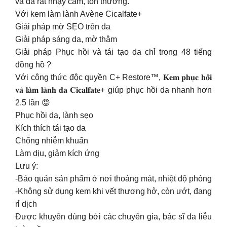
và da rất nhạy cảm, tổn thương.
Với kem làm lành Avène Cicalfate+
Giải pháp mờ SẸO trên da
Giải pháp sáng da, mờ thâm
Giải pháp Phục hồi và tái tạo da chỉ trong 48 tiếng
đồng hồ ?
Với công thức độc quyền C+ Restore™, 𝐊𝐞𝐦 𝐩𝐡𝐮̣𝐜 𝐡𝐨̂̀𝐢
𝐯𝐚̀ 𝐥𝐚̀𝐦 𝐥𝐚̀𝐧𝐡 𝐝𝐚 𝐂𝐢𝐜𝐚𝐥𝐟𝐚𝐭𝐞+ giúp phục hồi da nhanh hơn
2.5 lần 😡
Phục hồi da, lành sẹo
Kích thích tái tạo da
Chống nhiễm khuẩn
Làm dịu, giảm kích ứng
Lưu ý:
⁃Bảo quản sản phẩm ở nơi thoáng mát, nhiệt độ phòng
⁃Không sử dụng kem khi vết thương hở, còn ướt, đang
rỉ dịch
Được khuyên dùng bởi các chuyên gia, bác sĩ da liễu