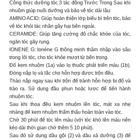
Công thức dưỡng tóc 3 tác động Trước Trong Sau khi
nhuộm giúp nuôi dưỡng và bảo vệ tóc dài lâu:
AMINO ACID: Giúp hoàn thiện lớp biểu bì trên tóc, bảo
vệ tóc khỏi tác nhân gây hại bên ngoài.
CERAMIDE: Giúp tăng cường độ chắc khỏe của tóc,
ngăn tóc gãy rụng.
IONENE G: Ionène G thông minh thâm nhập vào sâu
trong lõi tóc, cho tóc khỏe mượt từ bên trong.
Đổ kem nhuộm (1a) vào lọ thuốc phát triển màu (1b).
Đóng nắp lọ và lắc cho hỗn hợp được trộn đều.
Tháo nắp ngay sau khi trộn để tránh hỗn hợp bị đổ và
trào ra. Sử dụng đầu phun hoặc lược để tiến hành
nhuộm tóc.
Sau khi thoa đều kem nhuộm lên tóc, mát xa nhẹ
nhàng để kem nhuộm thẩm thấu hoàn toàn vào tóc.
Chờ 30 phút để tóc lên màu (với tóc khó lên màu nên
kéo dài thời gian chờ thêm 5 10 phút).
Sau đó sử dụng dầu gội (2) và dầu xả dưỡng (3) để