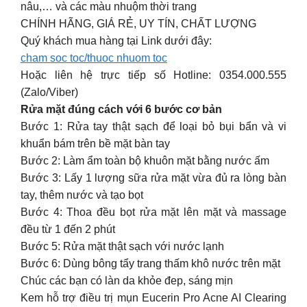
nâu,… và các màu nhuộm thời trang
CHÍNH HÃNG, GIÁ RẺ, UY TÍN, CHẤT LƯỢNG
Quý khách mua hàng tại Link dưới đây:
cham soc toc/thuoc nhuom toc
Hoặc liên hệ trực tiếp số Hotline: 0354.000.555
(Zalo/Viber)
Rửa mặt đúng cách với 6 bước cơ bản
Bước 1: Rửa tay thật sạch để loại bỏ bụi bẩn và vi
khuẩn bám trên bề mặt bàn tay
Bước 2: Làm ẩm toàn bộ khuôn mặt bằng nước ấm
Bước 3: Lấy 1 lượng sữa rửa mặt vừa đủ ra lòng bàn
tay, thêm nước và tạo bọt
Bước 4: Thoa đều bọt rửa mặt lên mặt và massage
đều từ 1 đến 2 phút
Bước 5: Rửa mặt thật sạch với nước lạnh
Bước 6: Dùng bông tẩy trang thấm khô nước trên mặt
Chúc các bạn có làn da khỏe đep, sáng mịn
Kem hỗ trợ điều trị mụn Eucerin Pro Acne AI Clearing