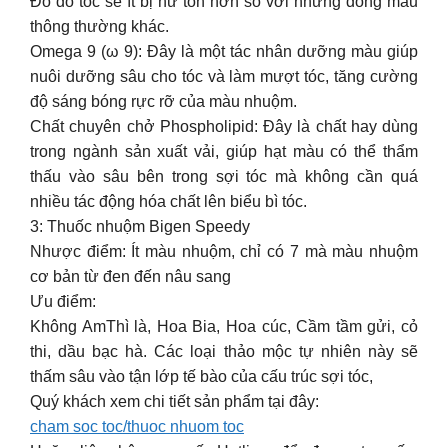
Đo dó tóc sẽ ít bị hư tổn hơn so với những dòng màu
thông thường khác.
Omega 9 (ω 9): Đây là một tác nhân dưỡng màu giúp
nuôi dưỡng sâu cho tóc và làm mượt tóc, tăng cường
độ sáng bóng rực rỡ của màu nhuộm.
Chất chuyên chở Phospholipid: Đây là chất hay dùng
trong ngành sản xuất vải, giúp hạt màu có thể thẩm
thấu vào sâu bên trong sợi tóc mà không cần quá
nhiều tác động hóa chất lên biểu bì tóc.
3: Thuốc nhuộm Bigen Speedy
Nhược điểm: Ít màu nhuộm, chỉ có 7 mà màu nhuộm
cơ bản từ đen đến nâu sang
Ưu điểm:
Không AmThì là, Hoa Bia, Hoa cúc, Cầm tầm gửi, cỏ
thi, dầu bạc hà. Các loại thảo mộc tự nhiên này sẽ
thấm sâu vào tận lớp tế bào của cấu trúc sợi tóc,
Quý khách xem chi tiết sản phẩm tại đây:
cham soc toc/thuoc nhuom toc