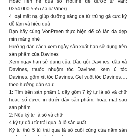
Hoặc liên hệ qua số Hotline để được tư vấn:
0354.000.555 (Zalo/ Viber)
4 loại mặt nạ giúp dưỡng sáng da từ trứng gà cực kỳ
dễ làm và hiệu quả
Bạn hãy cùng VonPreen thực hiện để có làn da đẹp
mịn màng nhé
Hướng dẫn cách xem ngày sản xuất hạn sử dụng trên
sản phẩm của Davines
Xem ngay hạn sử dụng của: Dầu gội Davines, dầu xả
Davines, thuốc nhuộm tóc Davines, kem ủ tóc
Davines, gôm xịt tóc Davines, Gel vuốt tóc Davines….
theo hướng dẫn sau:
1: Tìm trên sản phẩm 1 dãy gồm 7 ký tự là số và chữ
hoặc số được in dưới đáy sản phẩm, hoặc mặt sau
sản phẩm
2: Nếu ký tự là số và chữ
4 ký tự đầu từ trái qua là lô sản xuất
Ký tự thứ 5 từ trái qua là số cuối cùng của năm sản