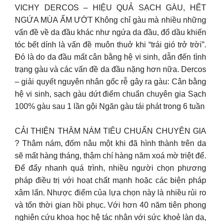
VICHY DERCOS – HIỆU QUẢ SẠCH GÀU, HẾT
NGỨA MÙA ẨM ƯỚT Không chỉ gàu mà nhiều những
vấn đề về da đầu khác như ngứa da đầu, đổ dầu khiến
tóc bết dính là vấn đề muôn thuở khi “trái gió trở trời”.
Đó là do da đầu mất cân bằng hệ vi sinh, dẫn đến tình
trạng gàu và các vấn đề da đầu nặng hơn nữa. Dercos
– giải quyết nguyên nhân gốc rễ gây ra gàu: Cân bằng
hệ vi sinh, sạch gàu dứt điểm chuẩn chuyên gia Sạch
100% gàu sau 1 lần gội Ngăn gàu tái phát trong 6 tuần
CẢI THIỆN THÂM NÁM TIÊU CHUẨN CHUYÊN GIA
? Thâm nám, đốm nâu một khi đã hình thành trên da
sẽ mất hàng tháng, thậm chí hàng năm xoá mờ triệt để.
Để đẩy nhanh quá trình, nhiều người chọn phương
pháp điều trị với hoạt chất mạnh hoặc các biện pháp
xâm lấn. Nhược điểm của lựa chọn này là nhiều rủi ro
và tốn thời gian hồi phục. Với hơn 40 năm tiên phong
nghiên cứu khoa học hệ tác nhân với sức khoẻ làn da,