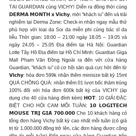
TẠI GUARDIAN cùng VICHY! Diễn ra đồng thời cùng
𝗗𝗘𝗥𝗠𝗔 𝗠𝗢𝗡𝗧𝗛 𝘅 𝗩𝗶𝗰𝗵𝘆, mời “khách iu” đến và trải
nghiệm tại Derma Zone: Check-in nhận ngay mẫu thử
phù hợp với loại da Soi da miễn phi cùng bác sĩ da
liễu Thời gian: 18:00 – 21:00 ngày 18.05 – 19.05 và
ngày 24.05 – 25.05 Địa điểm tại Hà Nội: Guardian
Lotte Tây Hồ Địa điểm tại Hồ Chí Minh: Guardian Giga
Mall Phạm Văn Đồng Ngoài ra đến với cửa hàng
Guardian, “khách iu” có cơ hội săn quà cực hời đến từ
𝗩𝗶𝗰𝗵𝘆: hóa đơn 599k nhận thêm minisize bất kỳ 15ml
QUÀ CHỒNG QUÀ: nhận thêm 01 lượt bốc thăm trúng
100% đối với hóa đơn 600k bất kỳ của VICHY (áp
dụng cho 40 cửa hàng đính kèm) 𝗛𝗢𝗧: 10 GIẢI ĐẶC
BIỆT CHO HỘI CAM MỖI TUẦN: 𝟭𝟬 𝗟𝗢𝗚𝗜𝗧𝗘𝗖𝗛
𝗠𝗢𝗨𝗦𝗘 𝗧𝗥𝗜̣ 𝗚𝗜𝗔́ 𝟳𝟬𝟬.𝟬𝟬𝟬 Cho 10 khách hàng có
tổng đơn hàng Vichy bất kỳ cao nhất mỗi tuần (có giá
trị từ 1.000.000 đồng trở lên, các đơn hàng được cộng
dồn từ mỗi tuần) Đến ngay cửa hàng Guardian trên