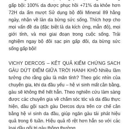
gấp bội: 100% da được phục hồi +71% da khỏe hơn
72H da ẩm mượt Sử dụng bộ đôi Mineral 89 hằng
ngày, nhận về làn da bừng sức sống. Thích hợp cho
mọi vấn đề da (đặc biệt là da kích ứng, mẫn đỏ), mọi
giới tính, và mọi giai đoạn trong cuộc sống. Trải
nghiệm ngay bộ đôi sạc pin gấp đôi, da bừng sức
sống gấp bội!
VICHY DERCOS – KẾT QUẢ KIỂM CHỨNG SACH
GÀU DỨT ĐIỂM GIỮA TRỜI HANH KHÔ Nhiều lầm
tưởng cho rằng gàu là mãn tính? Theo góc nhìn của
chuyên gia, khi da đầu yếu – hệ vi sinh mất cân bằng,
gàu sẽ không thể hết hẳn. Theo nghiên cứu làm sàng
được các chuyên gia về chắm sóc tóc và da đầu thực
hiện, dầu gội sạch gàu Dercos dựa trên cơ chế cân
bằng hệ vi sinh da đầu, giúp ngăn gàu tái phát hiệu
quả trong 6 tuần. Hiệu quả rõ rệt hơn hẳn so với các
loại dầu gội trị gàu thông thường.