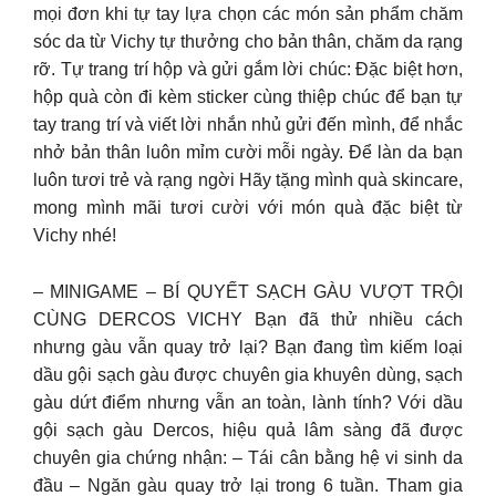
mọi đơn khi tự tay lựa chọn các món sản phẩm chăm
sóc da từ Vichy tự thưởng cho bản thân, chăm da rạng
rỡ. Tự trang trí hộp và gửi gắm lời chúc: Đặc biệt hơn,
hộp quà còn đi kèm sticker cùng thiệp chúc để bạn tự
tay trang trí và viết lời nhắn nhủ gửi đến mình, để nhắc
nhở bản thân luôn mỉm cười mỗi ngày. Để làn da bạn
luôn tươi trẻ và rạng ngời Hãy tặng mình quà skincare,
mong mình mãi tươi cười với món quà đặc biệt từ
Vichy nhé!
– MINIGAME – BÍ QUYẾT SẠCH GÀU VƯỢT TRỘI
CÙNG DERCOS VICHY Bạn đã thử nhiều cách
nhưng gàu vẫn quay trở lại? Bạn đang tìm kiếm loại
dầu gội sạch gàu được chuyên gia khuyên dùng, sạch
gàu dứt điểm nhưng vẫn an toàn, lành tính? Với dầu
gội sạch gàu Dercos, hiệu quả lâm sàng đã được
chuyên gia chứng nhận: – Tái cân bằng hệ vi sinh da
đầu – Ngăn gàu quay trở lại trong 6 tuần. Tham gia