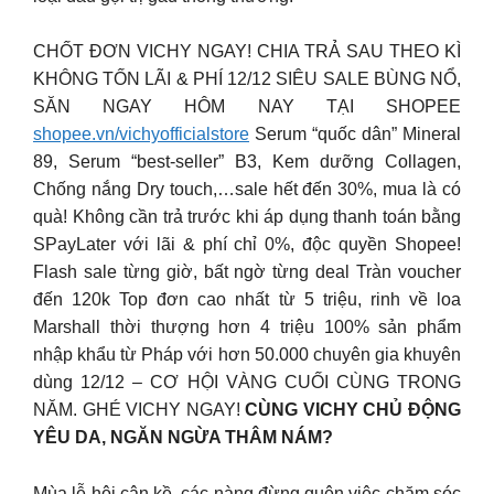
CHỐT ĐƠN VICHY NGAY! CHIA TRẢ SAU THEO KÌ
KHÔNG TỐN LÃI & PHÍ 12/12 SIÊU SALE BÙNG NỔ,
SĂN NGAY HÔM NAY TẠI SHOPEE
shopee.vn/vichyofficialstore
Serum “quốc dân” Mineral
89, Serum “best-seller” B3, Kem dưỡng Collagen,
Chống nắng Dry touch,…sale hết đến 30%, mua là có
quà! Không cần trả trước khi áp dụng thanh toán bằng
SPayLater với lãi & phí chỉ 0%, độc quyền Shopee!
Flash sale từng giờ, bất ngờ từng deal Tràn voucher
đến 120k Top đơn cao nhất từ 5 triệu, rinh về loa
Marshall thời thượng hơn 4 triệu 100% sản phẩm
nhập khẩu từ Pháp với hơn 50.000 chuyên gia khuyên
dùng 12/12 – CƠ HỘI VÀNG CUỐI CÙNG TRONG
NĂM. GHÉ VICHY NGAY!
CÙNG VICHY CHỦ ĐỘNG
YÊU DA, NGĂN NGỪA THÂM NÁM?
Mùa lễ hội cận kề, các nàng đừng quên việc chăm sóc