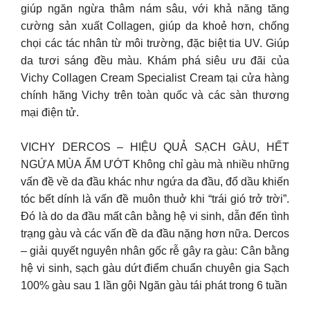
giúp ngăn ngừa thâm nám sâu, với khả năng tăng
cường sản xuất Collagen, giúp da khoẻ hơn, chống
chọi các tác nhân từ môi trường, đặc biệt tia UV. Giúp
da tươi sáng đều màu. Khám phá siêu ưu đãi của
Vichy Collagen Cream Specialist Cream tại cửa hàng
chính hãng Vichy trên toàn quốc và các sàn thương
mại điện tử.
VICHY DERCOS – HIỆU QUẢ SẠCH GÀU, HẾT
NGỨA MÙA ẨM ƯỚT Không chỉ gàu mà nhiều những
vấn đề về da đầu khác như ngứa da đầu, đổ dầu khiến
tóc bết dính là vấn đề muôn thuở khi “trái gió trở trời”.
Đó là do da đầu mất cân bằng hệ vi sinh, dẫn đến tình
trạng gàu và các vấn đề da đầu nặng hơn nữa. Dercos
– giải quyết nguyên nhân gốc rễ gây ra gàu: Cân bằng
hệ vi sinh, sạch gàu dứt điểm chuẩn chuyên gia Sạch
100% gàu sau 1 lần gội Ngăn gàu tái phát trong 6 tuần