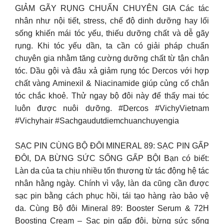
GIẢM GÃY RỤNG CHUẨN CHUYÊN GIA Các tác
nhân như nội tiết, stress, chế độ dinh dưỡng hay lối
sống khiến mái tóc yếu, thiếu dưỡng chất và dễ gãy
rụng. Khi tóc yếu dần, ta cần có giải pháp chuẩn
chuyên gia nhằm tăng cường dưỡng chất từ tận chân
tóc. Dầu gội và đâu xả giảm rụng tóc Dercos với hợp
chất vàng Aminexil & Niacinamide giúp củng cố chân
tóc chắc khoẻ. Thử ngay bộ đôi này để thấy mai tóc
luôn được nuôi dưỡng. #Dercos #VichyVietnam
#Vichyhair #Sachgaudutdiemchuanchuyengia
SẠC PIN CÙNG BỘ ĐÔI MINERAL 89: SẠC PIN GẤP
ĐÔI, DA BỪNG SỨC SỐNG GẤP BỘI Bạn có biết:
Làn da của ta chịu nhiều tổn thương từ tác động hệ tác
nhân hằng ngày. Chính vì vậy, làn da cũng cần được
sạc pin bằng cách phục hồi, tái tạo hàng rào bảo vệ
da. Cùng Bộ đôi Mineral 89: Booster Serum & 72H
Boosting Cream – Sạc pin gấp đôi, bừng sức sống