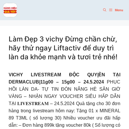
Skip
to
Menu
content
Làm Đẹp 3 vichy Đừng chần chừ,
hãy thử ngay Liftactiv để duy trì
làn da khỏe mạnh và tươi trẻ nhé!
VICHY LIVESTREAM ĐỘC QUY|ỀN TẠI
DERMACLUB|11g00 – 15g00 – 24.5.2024
PHỤC
HỒI LÀN DA- TỰ TIN ĐÓN NẮNG HÈ SĂN GIỜ
VÀNG – NHẬN NGAY VOUCHER SIÊU HẤP DẪN
TẠI 𝐋𝐈𝐕𝐄𝐒𝐓𝐑𝐄𝐀𝐌 – 24.5.2024 Quà tặng cho 30 đơn
hàng trong livestream hôm nay: Tặng 01 x MINERAL
89 T3ML ( số lượng 30) Nhiều voucher ưu đãi hấp
dẫn: – Đơn hàng 899k tặng voucher 80k ( Số lượng có