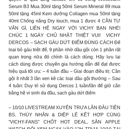
Serum B3 Mua 30ml tặng 50ml Serum Mineral 89 mua
50ml tặng 45ml Kem dưỡng Collagen mua 50ml tặng
40ml Chống nắng Dry touch, mua 1 được 4 CẦN TƯ
VẤN GÌ, LIÊN HỆ NGAY VỚI VICHY BẠN NHÉ!
CHÚC 1 NGÀY CHỦ NHẬT THIỆT VUI! ️ VICHY
DERCOS – SẠCH GÀU DỨT ĐIỂM ĐÚNG CÁCH Để
loại bỏ gàu triệt để, 9 phần nhờ dầu gội còn 1 phần rất
quan trọng nữa đó chính là cách dùng. Hãy lưu lại
cách dùng được chuyên gia hướng dẫn để đạt được
hiệu quả tối ưu: – 4 tuần đầu – Giai đoạn điều trị: Cần
gội ít nhất 3 lần xen kẽ các loại dầu gội thường – Sau
4 tuần: Duy trì sử dụng Dercos 1 tuần/lần để giữ cân
bằng hệ vi sinh da đầu, sạch gàu dứt điểm
– 10/10 LIVESTREAM XUYÊN TRƯA LẦN ĐẦU TIÊN
BS. THÙY NHÂN & DIỆP LÊ KẾT HỢP CÙNG
“VICHY-FANS” CHỐT HOT DEAL, SĂN APPLE