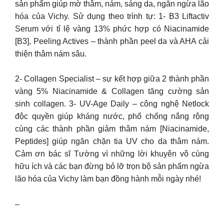
sản phẩm giúp mờ thâm, nám, sáng da, ngăn ngừa lão
hóa của Vichy. Sử dụng theo trình tự: 1- B3 Liftactiv
Serum với tỉ lệ vàng 13% phức hợp có Niacinamide
[B3], Peeling Actives – thành phần peel da và AHA cải
thiện thâm nám sâu.
2- Collagen Specialist – sự kết hợp giữa 2 thành phần
vàng 5% Niacinamide & Collagen tăng cường sản
sinh collagen. 3- UV-Age Daily – công nghệ Netlock
độc quyền giúp kháng nước, phổ chống nắng rộng
cùng các thành phần giảm thâm nám [Niacinamide,
Peptides] giúp ngăn chặn tia UV cho da thâm nám.
Cảm ơn bác sĩ Tường vì những lời khuyên vô cùng
hữu ích và các bạn đừng bỏ lỡ trọn bộ sản phẩm ngừa
lão hóa của Vichy làm bạn đồng hành mỗi ngày nhé!
–