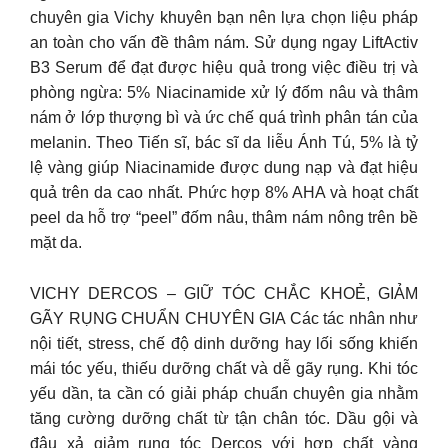
chuyên gia Vichy khuyên bạn nên lựa chọn liệu pháp
an toàn cho vấn đề thâm nám. Sử dụng ngay LiftActiv
B3 Serum để đạt được hiệu quả trong việc điều trị và
phòng ngừa: 5% Niacinamide xử lý đốm nâu và thâm
nám ở lớp thượng bì và ức chế quá trình phân tán của
melanin. Theo Tiến sĩ, bác sĩ da liễu Ánh Tú, 5% là tỷ
lệ vàng giúp Niacinamide được dung nạp và đạt hiệu
quả trên da cao nhất. Phức hợp 8% AHA và hoạt chất
peel da hỗ trợ “peel” đốm nâu, thâm nám nông trên bề
mặt da.
VICHY DERCOS – GIỮ TÓC CHẮC KHOẺ, GIẢM
GÃY RỤNG CHUẨN CHUYÊN GIA Các tác nhân như
nội tiết, stress, chế độ dinh dưỡng hay lối sống khiến
mái tóc yếu, thiếu dưỡng chất và dễ gãy rụng. Khi tóc
yếu dần, ta cần có giải pháp chuẩn chuyên gia nhằm
tăng cường dưỡng chất từ tận chân tóc. Dầu gội và
đâu xả giảm rụng tóc Dercos với hợp chất vàng