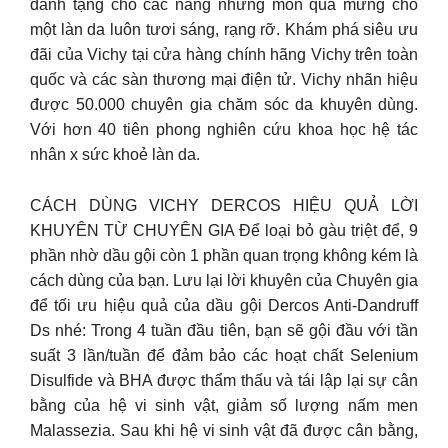
dành tặng cho các nàng nhưng món quà mừng cho
một làn da luôn tươi sáng, rạng rỡ. Khám phá siêu ưu
đãi của Vichy tại cửa hàng chính hãng Vichy trên toàn
quốc và các sàn thương mại điện tử. Vichy nhãn hiệu
được 50.000 chuyên gia chăm sóc da khuyên dùng.
Với hơn 40 tiên phong nghiên cứu khoa học hệ tác
nhân x sức khoẻ làn da.
CÁCH DÙNG VICHY DERCOS HIỆU QUẢ LỜI
KHUYÊN TỪ CHUYÊN GIA Để loại bỏ gàu triệt để, 9
phần nhờ dầu gội còn 1 phần quan trọng không kém là
cách dùng của bạn. Lưu lại lời khuyên của Chuyên gia
để tối ưu hiệu quả của dầu gội Dercos Anti-Dandruff
Ds nhé: Trong 4 tuần đầu tiên, bạn sẽ gội đầu với tần
suất 3 lần/tuần để đảm bảo các hoạt chất Selenium
Disulfide và BHA được thẩm thấu và tái lập lại sự cân
bằng của hệ vi sinh vật, giảm số lượng nấm men
Malassezia. Sau khi hệ vi sinh vật đã được cân bằng,