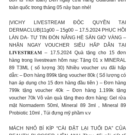
toàn quốc trong tháng 05 này bạn nhé!
|VICHY LIVESTREAM ĐỘC QUYỀN TẠI
DERMACLUB|11g00 – 15g00 – 17.5.2024 PHỤC HỒI
LÀN DA- TỰ TIN ĐÓN NẮNG HÈ SĂN GIỜ VÀNG –
NHẬN NGAY VOUCHER SIÊU HẤP DẪN TẠI
𝐋𝐈𝐕𝐄𝐒𝐓𝐑𝐄𝐀𝐌 – 17.5.2024 Quà tặng cho 15 đơn
hàng trong livestream hôm nay: Tặng 01 x MINERAL
89 T3ML ( số lượng 30) Nhiều voucher ưu đãi hấp
dẫn: – Đơn hàng 899k tặng voucher 80k ( Số lượng có
hạn áp dụng cho 15 đơn hàng đầu tiên ) – Đơn hàng
799k tặng voucher 40k – Đơn hàng 1.199k tặng
voucher 70k Vô vàn quà tặng theo đơn hàng: Gel rửa
mặt Normaderm 50ml, Mineral 89 3ml , Mineral 89
Probiotic 10ml , Túi đựng mỹ phầm v.v
MÁCH NHỎ BÍ KÍP “CÀI ĐẶT LẠI TUỔI DA” CỦA