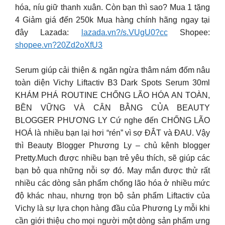
hóa, níu giữ thanh xuân. Còn bạn thì sao? Mua 1 tặng
4 Giảm giá đến 250k Mua hàng chính hãng ngay tại
đây Lazada:
lazada.vn?/s.VUgU0?cc
Shopee:
shopee.vn?20Zd2oXfU3
Serum giúp cải thiện & ngăn ngừa thâm nám đốm nâu
toàn diện Vichy Liftactiv B3 Dark Spots Serum 30ml
KHÁM PHÁ ROUTINE CHỐNG LÃO HÓA AN TOÀN,
BỀN VỮNG VÀ CÂN BẰNG CỦA BEAUTY
BLOGGER PHƯƠNG LY Cứ nghe đến CHỐNG LÃO
HOÁ là nhiều bạn lại hơi “rén” vì sợ ĐẮT và ĐAU. Vậy
thì Beauty Blogger Phương Ly – chủ kênh blogger
Pretty.Much được nhiều bạn trẻ yêu thích, sẽ giúp các
bạn bỏ qua những nỗi sợ đó. May mắn được thử rất
nhiều các dòng sản phẩm chống lão hóa ở nhiều mức
độ khác nhau, nhưng trọn bộ sản phẩm Liftactiv của
Vichy là sự lựa chọn hàng đầu của Phương Ly mỗi khi
cần giới thiệu cho mọi người một dòng sản phẩm ưng