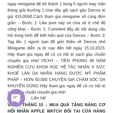
ngay minigame để trở thành 1 trong 5 người may mắn
thúng giải thưởng 1 chai dầu gội sạch gàu Dercos trị
giá 415,000đ Cách tham gia minigame vô cùng đơn
giản: – Bước 1: Like post này và chia sẻ ở chế độ
công khai – Bước 2: Comment đầy đủ nội dung câu
hỏi trong hình để biết hiệu quả của Dercos – Bước 3:
Tag tên 1 người bạn để giới thiệu về Dercos nhé
Minigame diễn ra từ nay đến hết ngày 15.10.2023.
Hãy tham gia ngay để có cơ hội trị sạch gàu chuẩn
chuyên gia nhé! VICHY – TIÊN PHONG 40 NĂM
NGHIÊN CỨU KHOA HỌC HỆ TÁC NHÂN X SỨC
KHOẺ LÀN DA NHÃN HÀNG DƯỢC MỸ PHẨM
PHÁP – HƠN 50.000 CHUYÊN GIA CHĂM SÓC DA
KHUYÊN DÙNG Hãy tham gia ngay để có cơ hội trị
sạch gàu chuẩn chuyên gia nhé!
Liên hệ!
VICHY THÁNG 10 – MUA QUÀ TẶNG NÀNG CƠ
Open
HỘI NHẬN APPLE WATCH ĐÔI TẠI CỬA HÀNG