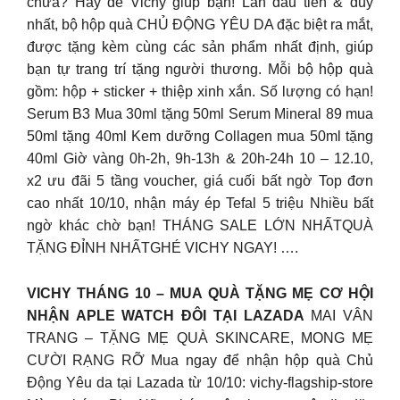
chưa? Hãy để Vichy giúp bạn! Lần đầu tiên & duy
nhất, bộ hộp quà CHỦ ĐỘNG YÊU DA đặc biệt ra mắt,
được tặng kèm cùng các sản phẩm nhất định, giúp
bạn tự trang trí tặng người thương. Mỗi bộ hộp quà
gồm: hộp + sticker + thiệp xinh xắn. Số lượng có hạn!
Serum B3 Mua 30ml tặng 50ml Serum Mineral 89 mua
50ml tặng 40ml Kem dưỡng Collagen mua 50ml tặng
40ml Giờ vàng 0h-2h, 9h-13h & 20h-24h 10 – 12.10,
x2 ưu đãi 5 tầng voucher, giá cuối bất ngờ Top đơn
cao nhất 10/10, nhận máy ép Tefal 5 triệu Nhiều bất
ngờ khác chờ bạn! THÁNG SALE LỚN NHẤTQUÀ
TẶNG ĐỈNH NHẤTGHÉ VICHY NGAY! ….
VICHY THÁNG 10 – MUA QUÀ TẶNG MẸ CƠ HỘI
NHẬN APLE WATCH ĐÔI TẠI LAZADA
MAI VÂN
TRANG – TẶNG MẸ QUÀ SKINCARE, MONG MẸ
CƯỜI RẠNG RỠ Mua ngay để nhận hộp quà Chủ
Động Yêu da tại Lazada từ 10/10: vichy-flagship-store