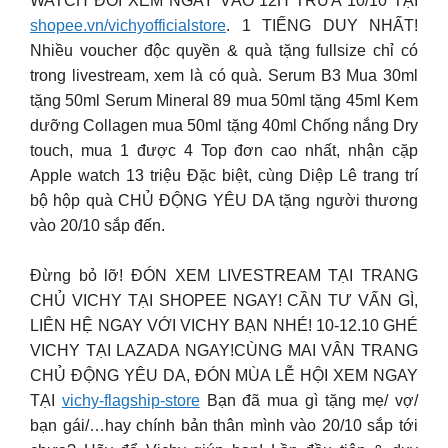
WATCH ĐÔI XEM NGAY VÀO 12H TRƯA 10/10 TẠI
shopee.vn/vichyofficialstore
. 1 TIẾNG DUY NHẤT!
Nhiều voucher độc quyền & quà tặng fullsize chỉ có
trong livestream, xem là có quà. Serum B3 Mua 30ml
tặng 50ml Serum Mineral 89 mua 50ml tặng 45ml Kem
dưỡng Collagen mua 50ml tặng 40ml Chống nắng Dry
touch, mua 1 được 4 Top đơn cao nhất, nhận cặp
Apple watch 13 triệu Đặc biệt, cùng Diệp Lê trang trí
bộ hộp quà CHỦ ĐỘNG YÊU DA tặng người thương
vào 20/10 sắp đến.
Đừng bỏ lỡ! ĐÓN XEM LIVESTREAM TẠI TRANG
CHỦ VICHY TẠI SHOPEE NGAY! CẦN TƯ VẤN GÌ,
LIÊN HỆ NGAY VỚI VICHY BẠN NHÉ! 10-12.10 GHÉ
VICHY TẠI LAZADA NGAY!CÙNG MAI VÂN TRANG
CHỦ ĐỘNG YÊU DA, ĐÓN MÙA LỄ HỘI XEM NGAY
TẠI
vichy-flagship-store
Bạn đã mua gì tặng mẹ/ vợ/
bạn gái/…hay chính bản thân mình vào 20/10 sắp tới