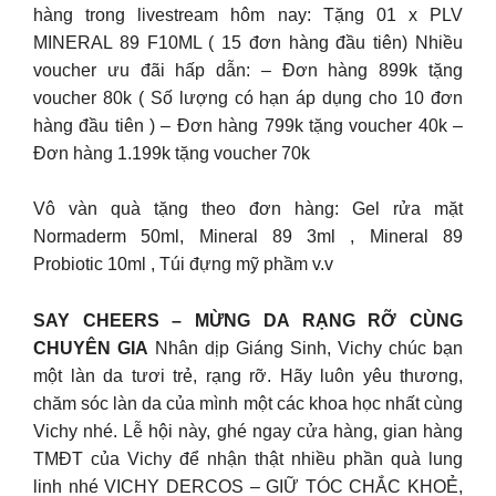
hàng trong livestream hôm nay: Tặng 01 x PLV
MINERAL 89 F10ML ( 15 đơn hàng đầu tiên) Nhiều
voucher ưu đãi hấp dẫn: – Đơn hàng 899k tặng
voucher 80k ( Số lượng có hạn áp dụng cho 10 đơn
hàng đầu tiên ) – Đơn hàng 799k tặng voucher 40k –
Đơn hàng 1.199k tặng voucher 70k
Vô vàn quà tặng theo đơn hàng: Gel rửa mặt
Normaderm 50ml, Mineral 89 3ml , Mineral 89
Probiotic 10ml , Túi đựng mỹ phầm v.v
SAY CHEERS – MỪNG DA RẠNG RỠ CÙNG
CHUYÊN GIA
Nhân dịp Giáng Sinh, Vichy chúc bạn
một làn da tươi trẻ, rạng rỡ. Hãy luôn yêu thương,
chăm sóc làn da của mình một các khoa học nhất cùng
Vichy nhé. Lễ hội này, ghé ngay cửa hàng, gian hàng
TMĐT của Vichy để nhận thật nhiều phần quà lung
linh nhé VICHY DERCOS – GIỮ TÓC CHẮC KHOẺ,