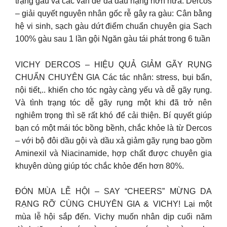
trạng gàu và các vấn đề da đầu nặng hơn nữa. Dercos
– giải quyết nguyên nhân gốc rễ gây ra gàu: Cân bằng
hệ vi sinh, sạch gàu dứt điểm chuẩn chuyên gia Sạch
100% gàu sau 1 lần gội Ngăn gàu tái phát trong 6 tuần
VICHY DERCOS – HIỆU QUẢ GIẢM GÃY RỤNG
CHUẨN CHUYÊN GIA Các tác nhân: stress, bụi bẩn,
nội tiết,.. khiến cho tóc ngày càng yếu và dễ gãy rụng.
Và tình trạng tóc dễ gãy rụng một khi đã trở nên
nghiêm trọng thì sẽ rất khó để cải thiện. Bí quyết giúp
bạn có một mái tóc bồng bềnh, chắc khỏe là từ Dercos
– với bộ đôi dầu gội và dầu xả giảm gãy rụng bao gồm
Aminexil và Niacinamide, hợp chất được chuyên gia
khuyên dùng giúp tóc chắc khỏe đến hơn 80%.
ĐÓN MÙA LỄ HỘI – SAY “CHEERS” MỪNG DA
RẠNG RỠ CÙNG CHUYÊN GIA & VICHY! Lại một
mùa lễ hội sắp đến. Vichy muốn nhân dịp cuối năm