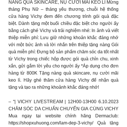
NÀNG QUÀ SKINCARE, NỤ CƯỜI MÃI KEO LÌ Mừng
tháng Phụ Nữ – tháng yêu thương, chuỗi hệ thống
cửa hàng Vichy đem đến chương trình gói quà đặc
biệt. Dành tặng một buổi chiều đặc biệt cho người ấy
bằng cách ghé Vichy và trải nghiệm nhé: In ảnh và viết
thiệp miễn phí: Lưu giữ những khoản khắc đáng nhớ
với một bức ảnh và lời nhắn trên thiệp tặng nàng Gói
quà miễn phí: Đựng bộ sản phẩm chăm sóc da tốt nhất
từ Vichy trong chiếc hộp được gói quà chỉn chu, xinh
xắn, gửi gắm lời yêu cho người ấy *Áp dụng cho đơn
hàng từ 800K Tặng nàng quà skincare, nụ cười mãi
keo lì. Hãy ghé thăm cửa hàng Vichy để nhận quà
tặng và tạo ra những khoảnh khắc đáng nhớ!
– “| VICHY LIVESTREAM | 12H00-13H00 6.10.2023
CHĂM SÓC DA CHUẨN CHUYỂN GIA CÙNG VICHY
Mua ngay tại website chính hãng Dermaclub:
https://shopxuhuong.com/lam-dep-3-vichy/ Quà tặng