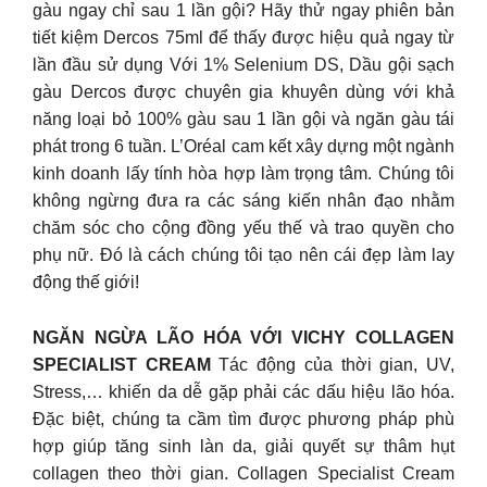
gàu ngay chỉ sau 1 lần gội? Hãy thử ngay phiên bản
tiết kiệm Dercos 75ml để thấy được hiệu quả ngay từ
lần đầu sử dụng Với 1% Selenium DS, Dầu gội sạch
gàu Dercos được chuyên gia khuyên dùng với khả
năng loại bỏ 100% gàu sau 1 lần gội và ngăn gàu tái
phát trong 6 tuần. L’Oréal cam kết xây dựng một ngành
kinh doanh lấy tính hòa hợp làm trọng tâm. Chúng tôi
không ngừng đưa ra các sáng kiến nhân đạo nhằm
chăm sóc cho cộng đồng yếu thế và trao quyền cho
phụ nữ. Đó là cách chúng tôi tạo nên cái đẹp làm lay
động thế giới!
NGĂN NGỪA LÃO HÓA VỚI VICHY COLLAGEN
SPECIALIST CREAM
Tác động của thời gian, UV,
Stress,… khiến da dễ gặp phải các dấu hiệu lão hóa.
Đặc biệt, chúng ta cầm tìm được phương pháp phù
hợp giúp tăng sinh làn da, giải quyết sự thâm hụt
collagen theo thời gian. Collagen Specialist Cream