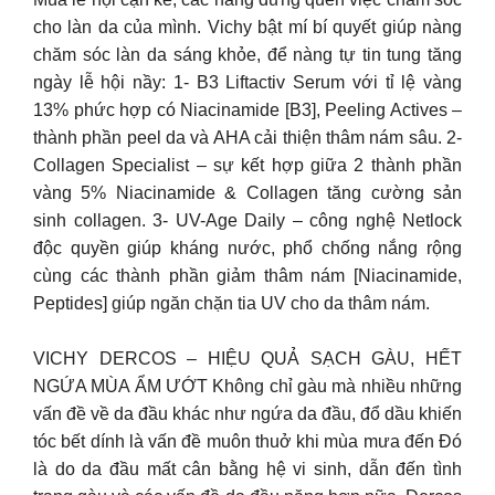
cho làn da của mình. Vichy bật mí bí quyết giúp nàng
chăm sóc làn da sáng khỏe, để nàng tự tin tung tăng
ngày lễ hội nầy: 1- B3 Liftactiv Serum với tỉ lệ vàng
13% phức hợp có Niacinamide [B3], Peeling Actives –
thành phần peel da và AHA cải thiện thâm nám sâu. 2-
Collagen Specialist – sự kết hợp giữa 2 thành phần
vàng 5% Niacinamide & Collagen tăng cường sản
sinh collagen. 3- UV-Age Daily – công nghệ Netlock
độc quyền giúp kháng nước, phổ chống nắng rộng
cùng các thành phần giảm thâm nám [Niacinamide,
Peptides] giúp ngăn chặn tia UV cho da thâm nám.
VICHY DERCOS – HIỆU QUẢ SẠCH GÀU, HẾT
NGỨA MÙA ẨM ƯỚT Không chỉ gàu mà nhiều những
vấn đề về da đầu khác như ngứa da đầu, đổ dầu khiến
tóc bết dính là vấn đề muôn thuở khi mùa mưa đến Đó
là do da đầu mất cân bằng hệ vi sinh, dẫn đến tình