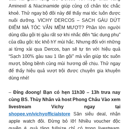
Aminexil & Niacinamide giúp củng cố chân tóc chắc
khoẻ. Thử ngay bộ đôi này để thấy mai tóc luôn được
nuôi dưỡng. VICHY DERCOS – SẠCH GÀU DỨT
ĐIỂM MÀ TÓC VẪN MỀM MƯỢT? Phần lớn người
dùng dầu gội trị gàu rất sợ khi nhắc đến “tác dụng phụ”
của dầu gội: tóc khô hY mùi hắc. Nhưng đối với những
ai từng xài qua Dercos, bạn sẽ tự tin với hiệu quả
“Sạch 100% gàu sau 1 lần gội” mà vẫn giúp tóc suôn
mượt, bồng bềnh cùng mùi hương dễ chịu. Thử ngay
để thấy hiệu quả vượt trội được chuyên gia khuyên
dùng nhé!
–
Đíng đoong! Bạn có hẹn 11h30 – 13h trưa nay
cùng BS. Thùy Nhân và host Phong Châu Vào xem
livestream Vichy ngay tại
shopee.vn/vichyofficialstore
Săn siêu deal, nhận
apple watch đôi. Đừng bỏ lỡ! Nhiều voucher độc
quyền & quà tặng fullsize chỉ có trong livestream.