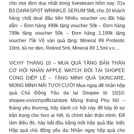
cho mọi đơn duy nhất trong livestream hôm nay: 01x
B3 DARKSPOT WRINKLE SERUM 5ML cho 20 khách
hàng chốt deal đầu tiên Nhiều voucher ưu đãi hấp
dẫn: – Đơn hàng 499k tặng voucher 50k – Đơn hàng
799k tặng voucher 50k – Đơn hàng 1.199k tặng
voucher 75k Vô vàn quà tặng: Mineral 89 Probiotic
10ml, túi nơ đen, Retinol 5ml, Mineral 89 1.5ml v.v….
VICHY THÁNG 10 – MUA QUÀ TẶNG BẢN THÂN
CƠ HỘI NHẬN APPLE WATCH ĐÔI TẠI SHOPEE
CÙNG DIỆP LÊ – TẶNG MÌNH QUÀ SKINCARE,
MONG MÌNH MÃI TƯƠI CƯỜI Mua ngay để nhận hộp
quà Chủ Động Yêu da tại Shopee từ 10/10:
shopee.vn/vichyofficialstore Mừng tháng Phụ Nữ –
tháng yêu thương, hãy dành cơ hội này để bày tỏ sự
trân trọng cho hơn ai hết, là chính bản thân mình. Để
làm điều đó, hãy bắt đầu bằng một hộp quà đặc biệt:
Hộp quà chủ động yêu da: Nhận ngay hộp quà cho