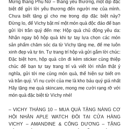
Mừng tháng Phụ Nữ – tháng yêu thương, một dịp đặc
biệt để gửi lời yêu thương đến người mẹ của mình.
Chưa biết tặng gì cho mẹ trong dịp đặc biệt này?
Đừng lo, để Vichy bật mí một món quà độc đáo để bạn
gửi lời trân quý đến mẹ: Hộp quà chủ động yêu da:
Nhận ngay bộ hộp quà khi tự tay lựa chọn các món
sản phẩm chăm sóc da từ Vichy tặng mẹ, để mẹ luôn
xinh đẹp và tự tin. Tự trang trí hộp và gửi gắm lời chúc:
Đặc biệt hơn, hộp quà còn đi kèm sticker cùng thiệp
chúc để bạn tự tay trang trí và viết lời nhắn thật ý
nghĩa, gửi tới mẹ cùng món quà, thể hiện sự biết ơn
và trân quý. Vì nụ cười của mẹ là kho báu quý giá nhất
Hãy tặng mẹ quà skincare, mong mẹ cười rạng rỡ với
món quà đặc biệt từ Vichy nhé!
– VICHY THÁNG 10 – MUA QUÀ TẶNG NÀNG CƠ
HỘI NHẬN APLE WATCH ĐÔI TẠI CỬA HÀNG
VICHY – AMANDINE & CÔNG DƯƠNG – TẶNG