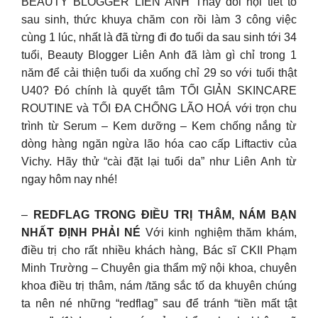
BEAUTY BLOGGER LIÊN ANH Thay đổi nội tiết tố
sau sinh, thức khuya chăm con rồi làm 3 công việc
cùng 1 lúc, nhất là đã từng đi đo tuổi da sau sinh tới 34
tuổi, Beauty Blogger Liên Anh đã làm gì chỉ trong 1
năm để cải thiện tuổi da xuống chỉ 29 so với tuổi thật
U40? Đó chính là quyết tâm TỐI GIẢN SKINCARE
ROUTINE và TỐI ĐA CHỐNG LÃO HOÁ với trọn chu
trình từ Serum – Kem dưỡng – Kem chống nắng từ
dòng hàng ngăn ngừa lão hóa cao cấp Liftactiv của
Vichy. Hãy thử “cài đặt lại tuổi da” như Liên Anh từ
ngay hôm nay nhé!
–
REDFLAG TRONG ĐIỀU TRỊ THÂM, NÁM BẠN
NHẤT ĐỊNH PHẢI NÉ
Với kinh nghiệm thăm khám,
điều trị cho rất nhiều khách hàng, Bác sĩ CKII Phạm
Minh Trường – Chuyên gia thẩm mỹ nội khoa, chuyên
khoa điều trị thâm, nám /tăng sắc tố da khuyên chúng
ta nên né những “redflag” sau để tránh “tiền mất tật