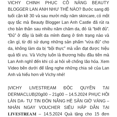
VICHY CHINH PHỤC CÔ NÀNG BEAUTY
BLOGGER LAN ANH NHƯ THẾ NÀO? Bước sang độ
tuổi cận kề 30 và sau mười mấy năm skincare, có một
quy tắc mà Beauty Blogger Lan Anh Castle đã rút ra
cho bản thân sau nhiều năm chăm da, đó là “biết đủ”.
“Đủ” ở đây là biết da mình đang ở tình trạng nào và
cần gì, từ đó sử dụng những sản phẩm “vừa đủ” cho
da, không làm da bị “bội thực” mà vẫn đạt được hiệu
quả tối ưu. Và Vichy luôn là thương hiệu đầu tiên mà
Lan Anh nghĩ đến khi có ai hỏi về chống lão hóa. Xem
Video bên dưới để lắng nghe những chia sẻ của Lan
Anh và hiểu hơn về Vichy nhé!
|VICHY LIVESTREAM ĐỘC QUYỀN TẠI
DERMACLUB|20g00 – 21g00 – 14.5.2024 PHỤC HỒI
LÀN DA- TỰ TIN ĐÓN NẮNG HÈ SĂN GIỜ VÀNG –
NHẬN NGAY VOUCHER SIÊU HẤP DẪN TẠI
𝐋𝐈𝐕𝐄𝐒𝐓𝐑𝐄𝐀𝐌 – 14.5.2024 Quà tặng cho 15 đơn