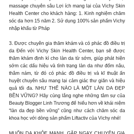
massage chuyên sâu Lợi ích mang lại của Vichy Skin
Health Center cho khách hàng: 1. Kinh nghiệm chăm
sóc da hơn 15 năm 2. Sử dụng 100% sản phẩm Vichy
nhập khẩu từ Pháp
3. Được chuyên gia thăm khám và có phác đồ điều trị
da Đến với Vichy Skin Health Center, bạn sẽ được
thăm khám định kì cho làn da từ sớm, giúp phát hiện
sớm các dấu hiệu và tình trạng làn da như đốm nâu,
thâm nám, từ đó có phác đồ điều trị và kĩ thuật ấn
huyệt chuyên sâu mang lại cảm giác thư giãn và hiệu
quả tối đa. NHƯ THẾ NÀO LÀ MỘT LÀN DA ĐẸP
BỀN VỮNG? Hãy cùng lắng nghe những tâm sự của
Beauty Blogger Linh Trương để hiểu hơn về khái niệm
“làn da đẹp bền vững” cũng như cách chăm sóc da
khoa học với dòng sản phẩm Liftactiv của Vichy nhé!
MUỐN DA KHỎE MẠNH, GẶP NGAY CHUYÊN GIA