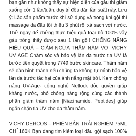
bạn gần như không thấy sự hiện diện của gàu thì giảm
xuống còn 1 lần/tuần, duy trì đều đặn tần suất này. Lưu
ý: Lắc sản phẩm trước khi sử dụng và trong khi gội thì
massage da đầu tối thiểu 3 phút rồi xả sạch với nước.
Thử ngay để chứng thực hiệu quả loại bỏ 100% vảy
gàu trông thấy được sau 1 lần gội! CHỐNG NẮNG
HIỆU QUẢ – GIẢM NGỪA THÂM NÁM VỚI VICHY
UV AGE Chăm sóc và bảo vệ làn da trước tia UV là
bước tiên quyết trong 7749 bước skincare. Thâm nám
sẽ dần hình thành nếu chúng ta không tự mình bảo vệ
làn da trước tác hại của ánh nắng mặt trời. Kem chống
nắng UV-Age- công nghệ Netlock độc quyền giúp
kháng nước, phổ chống nắng rộng cùng các thành
phần giảm thâm nám [Niacinamide, Peptides] giúp
ngăn chặn tia UV cho da thâm nám.
VICHY DERCOS – PHIÊN BẢN TRẢI NGHIỆM 75ML
CHỈ 160K Bạn đang tìm kiếm loại dầu gội sạch 100%