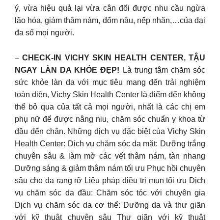
ý, vừa hiệu quả lại vừa cân đối được nhu cầu ngừa
lão hóa, giảm thâm nám, đốm nâu, nếp nhăn,…của đại
đa số mọi người.
–
CHECK-IN VICHY SKIN HEALTH CENTER, TẬU
NGAY LÀN DA KHỎE ĐẸP!
Là trung tâm chăm sóc
sức khỏe làn da với mục tiêu mang đến trải nghiệm
toàn diện, Vichy Skin Health Center là điểm đến không
thể bỏ qua của tất cả mọi người, nhất là các chị em
phụ nữ để được nâng niu, chăm sóc chuẩn y khoa từ
đầu đến chân. Những dịch vụ đặc biệt của Vichy Skin
Health Center: Dịch vụ chăm sóc da mặt: Dưỡng trắng
chuyên sâu & làm mờ các vết thâm nám, tàn nhang
Dưỡng sáng & giảm thâm nám tối ưu Phục hồi chuyên
sâu cho da rạng rỡ Liệu pháp điều trị mụn tối ưu Dịch
vụ chăm sóc da đầu: Chăm sóc tóc với chuyên gia
Dịch vụ chăm sóc da cơ thể: Dưỡng da và thư giãn
với kỹ thuật chuyên sâu Thư giãn với kỹ thuật