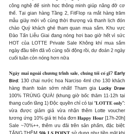
công nghệ đế sinh học thông minh giúp nâng đỡ cơ
thể. Tại gian hàng Tầng 2, FitFlop ra mắt hàng trăm
mẫu giày mới vô cùng thời thượng và thanh lịch đón
chào Quý khách ghé tham quan mua sắm. Khu vực
Đào Tấn Liễu Giai đang nóng hơi bao giờ hết vì sức
HOT của LOTTE Private Sale Không khí mua sắm
ngày đầu tiên đã vô cùng sôi động rồi, dự đoán 2 ngày
cuối tuần còn nóng hơn nữa
𝐍𝐠𝐚̀𝐲 𝐦𝐚𝐢 𝐧𝐠𝐨𝐚̀𝐢 𝐜𝐡𝐮̛𝐨̛𝐧𝐠 𝐭𝐫𝐢̀𝐧𝐡 𝐬𝐚𝐥𝐞, 𝐜𝐡𝐮́𝐧𝐠 𝐭𝐨̂𝐢 𝐜𝐨́ 𝐠𝐢̀? 𝗘𝗮𝗿𝗹𝘆
𝗕𝗶𝗿𝗱: 130 chai nước hoa Narciso 4ml cho 130 khách
hàng thanh toán sớm nhất! Tham gia 𝗟𝘂𝗰𝗸𝘆 𝗗𝗿𝗮𝘄
100% TRÚNG QUÀ! (khung giờ bốc thăm 11-12h tại
thang cuốn tầng 1) Độc quyền chỉ có tại “𝐋𝐎𝐓𝐓𝐄 𝐨𝐧𝐥𝐲”:
vừa được giảm giá vừa nhận thêm Lotte voucher
tương ứng 10% giá trị hóa đơn 𝐇𝐚𝐩𝐩𝐲 𝐇𝐨𝐮𝐫 [17h-20h]
Sale ~70%++, thêm ưu đãi trên sản phẩm, đặc biệt:
TẶNG THÊM 𝟓𝟎𝐤 𝐋𝐒.𝐏𝐎𝐈𝐍𝐓 sử dụng như tiền mặt khi