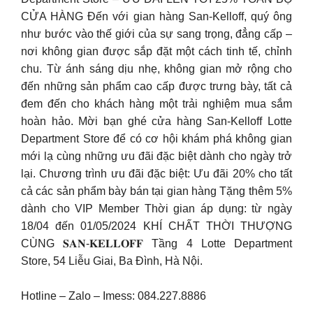
CỬA HÀNG Đến với gian hàng San-Kelloff, quý ông
như bước vào thế giới của sự sang trọng, đẳng cấp –
nơi không gian được sắp đặt một cách tinh tế, chỉnh
chu. Từ ánh sáng dịu nhẹ, không gian mở rộng cho
đến những sản phẩm cao cấp được trưng bày, tất cả
đem đến cho khách hàng một trải nghiệm mua sắm
hoàn hảo. Mời bạn ghé cửa hàng San-Kelloff Lotte
Department Store để có cơ hội khám phá không gian
mới lạ cùng những ưu đãi đặc biệt dành cho ngày trở
lại. Chương trình ưu đãi đặc biệt: Ưu đãi 20% cho tất
cả các sản phẩm bày bán tại gian hàng Tặng thêm 5%
dành cho VIP Member Thời gian áp dụng: từ ngày
18/04 đến 01/05/2024 KHÍ CHẤT THỜI THƯỢNG
CÙNG 𝐒𝐀𝐍-𝐊𝐄𝐋𝐋𝐎𝐅𝐅 Tầng 4 Lotte Department
Store, 54 Liễu Giai, Ba Đình, Hà Nội.
Hotline – Zalo – Imess: 084.227.8886