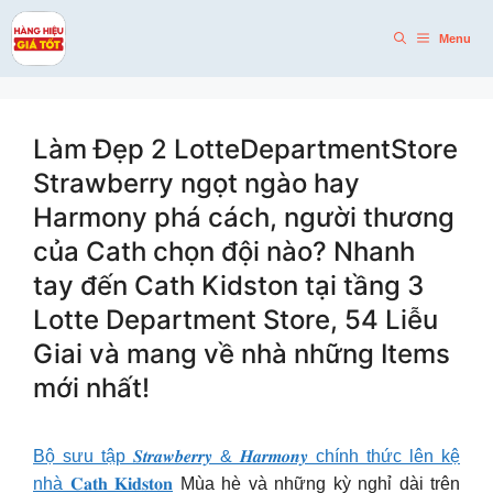
Skip
to
Menu
content
Làm Đẹp 2 LotteDepartmentStore
Strawberry ngọt ngào hay
Harmony phá cách, người thương
của Cath chọn đội nào? Nhanh
tay đến Cath Kidston tại tầng 3
Lotte Department Store, 54 Liễu
Giai và mang về nhà những Items
mới nhất!
Bộ sưu tập 𝑺𝒕𝒓𝒂𝒘𝒃𝒆𝒓𝒓𝒚 & 𝑯𝒂𝒓𝒎𝒐𝒏𝒚 chính thức lên kệ
nhà 𝐂𝐚𝐭𝐡 𝐊𝐢𝐝𝐬𝐭𝐨𝐧
Mùa hè và những kỳ nghỉ dài trên