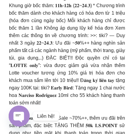
Khung giờ bốc thăm: 𝟏𝟏𝐡-𝟏𝟐𝐡 (𝟐𝟐~𝟐𝟒.𝟑) * Chương trình
bốc thăm dành cho khách hàng có hóa đơn từ 1 triệu
(hóa đơn cùng ngày bốc) Mỗi khách hàng chỉ được
bốc thăm 1 lần Không áp dụng lũy kế hóa đơn Xem
thêm các thông tin về chương trình: >>: tiki? — Duy
nhất 3 ngày 𝟐𝟐~𝟐𝟒.𝟑: Ưu đãi ~𝟓𝟎%++ hàng nghìn sản
phẩm tất cả các ngành hàng (mỹ phẩm, thời trang, giày
túi, gia dụng,..) ĐẶC BIỆT!! Độc quyền chỉ có tại
“𝐋𝐎𝐓𝐓𝐄 𝐨𝐧𝐥𝐲”: vừa được giảm giá vừa nhận thêm
Lotte voucher tương ứng 10% giá trị hóa đơn cho
khách mua sắm lên tới 10 triệu!! Đ𝐚̆𝐧𝐠 𝐤𝐲́ 𝐥𝐢𝐞̂̀𝐧 𝐭𝐚𝐲 tặng
ngay 100K tại: tiki? 𝐄𝐚𝐫𝐥𝐲 𝐁𝐢𝐫𝐝: Tặng ngay 1 chai nước
hoa 𝐍𝐚𝐫𝐜𝐢𝐬𝐨 𝐑𝐨𝐝𝐫𝐢𝐠𝐮𝐞𝐳 10ml cho 55 khách hàng thanh
toán sớm nhất!
Liên hệ!
𝐇𝐚𝐩𝐩𝐲 𝐇𝐨𝐮𝐫 [17h-20h] Sale ~70%++, thêm ưu đãi trên
sản phẩm, đặc biệt: TẶNG THÊM 𝟓𝟎𝐤 𝐋𝐒.𝐏𝐎𝐈𝐍𝐓 sử
Open
dụng như tiền mặt khi thanh toán trong thời gian