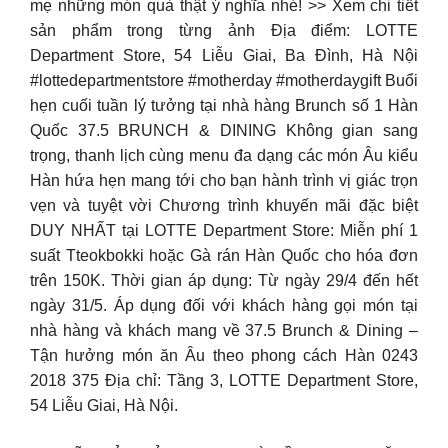
mẹ những món quà thật ý nghĩa nhé! >> Xem chi tiết
sản phẩm trong từng ảnh Địa điểm: LOTTE
Department Store, 54 Liễu Giai, Ba Đình, Hà Nội
#lottedepartmentstore #motherday #motherdaygift Buổi
hẹn cuối tuần lý tưởng tại nhà hàng Brunch số 1 Hàn
Quốc 37.5 BRUNCH & DINING Không gian sang
trọng, thanh lịch cùng menu đa dạng các món Âu kiểu
Hàn hứa hẹn mang tới cho bạn hành trình vị giác trọn
vẹn và tuyệt vời Chương trình khuyến mãi đặc biệt
DUY NHẤT tại LOTTE Department Store: Miễn phí 1
suất Tteokbokki hoặc Gà rán Hàn Quốc cho hóa đơn
trên 150K. Thời gian áp dụng: Từ ngày 29/4 đến hết
ngày 31/5. Áp dụng đối với khách hàng gọi món tại
nhà hàng và khách mang về 37.5 Brunch & Dining –
Tận hưởng món ăn Âu theo phong cách Hàn 0243
2018 375 Địa chỉ: Tầng 3, LOTTE Department Store,
54 Liễu Giai, Hà Nội.