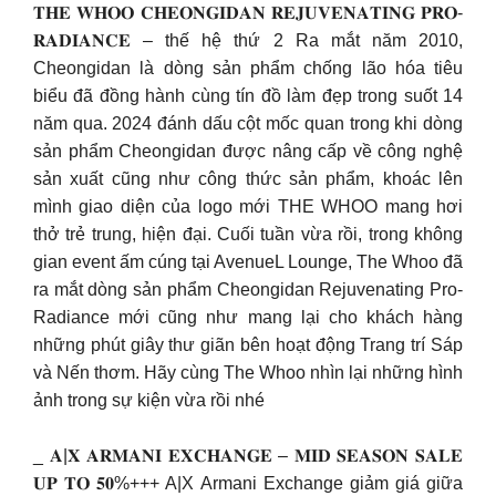
𝐓𝐇𝐄 𝐖𝐇𝐎𝐎 𝐂𝐇𝐄𝐎𝐍𝐆𝐈𝐃𝐀𝐍 𝐑𝐄𝐉𝐔𝐕𝐄𝐍𝐀𝐓𝐈𝐍𝐆 𝐏𝐑𝐎-
𝐑𝐀𝐃𝐈𝐀𝐍𝐂𝐄 – thế hệ thứ 2 Ra mắt năm 2010,
Cheongidan là dòng sản phẩm chống lão hóa tiêu
biểu đã đồng hành cùng tín đồ làm đẹp trong suốt 14
năm qua. 2024 đánh dấu cột mốc quan trong khi dòng
sản phẩm Cheongidan được nâng cấp về công nghệ
sản xuất cũng như công thức sản phẩm, khoác lên
mình giao diện của logo mới THE WHOO mang hơi
thở trẻ trung, hiện đại. Cuối tuần vừa rồi, trong không
gian event ấm cúng tại AvenueL Lounge, The Whoo đã
ra mắt dòng sản phẩm Cheongidan Rejuvenating Pro-
Radiance mới cũng như mang lại cho khách hàng
những phút giây thư giãn bên hoạt động Trang trí Sáp
và Nến thơm. Hãy cùng The Whoo nhìn lại những hình
ảnh trong sự kiện vừa rồi nhé
_ 𝐀|𝐗 𝐀𝐑𝐌𝐀𝐍𝐈 𝐄𝐗𝐂𝐇𝐀𝐍𝐆𝐄 – 𝐌𝐈𝐃 𝐒𝐄𝐀𝐒𝐎𝐍 𝐒𝐀𝐋𝐄
𝐔𝐏 𝐓𝐎 𝟓𝟎%+++ A|X Armani Exchange giảm giá giữa