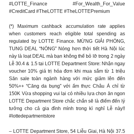
#LOTTE_Finance #For_Wealth_For_Value
#CreditCard #TheLOTTE #TheLOTTEPremium
(*) Maximum cashback accumulation rate applies
when customers reach eligible total spending as
regulated by LOTTE Finance. MỪNG GIẢI PHÓNG,
TUNG DEAL “NÓNG” Nóng hơn thời tiết Hà Nội lúc
này là loạt DEAL mà bạn không thể bỏ lỡ trong 2 ngày
Lễ 30.4 & 1.5 tại LOTTE Department Store: Nhận ngay
voucher 10% giá trị hóa đơn khi mua sắm từ 1 triệu
Săn sale toàn ngành hàng với mức giảm lên đến
50%++ “Căng da bụng” với ẩm thực Châu Á chỉ từ
150K Vừa shopping vui lại có nhiều lựa chọn ăn ngon
LOTTE Department Store chắc chắn sẽ là điểm đến lý
tưởng cho cả gia đình mình trong kì nghỉ Lễ này!!
#lottedepartmentstore
– LOTTE Department Store, 54 Liễu Giai, Hà Nội 37.5