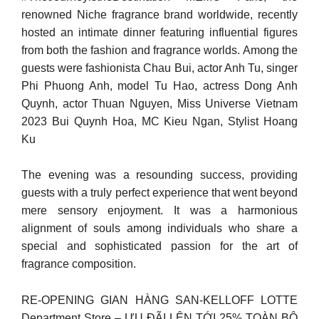
renowned Niche fragrance brand worldwide, recently
hosted an intimate dinner featuring influential figures
from both the fashion and fragrance worlds. Among the
guests were fashionista Chau Bui, actor Anh Tu, singer
Phi Phuong Anh, model Tu Hao, actress Dong Anh
Quynh, actor Thuan Nguyen, Miss Universe Vietnam
2023 Bui Quynh Hoa, MC Kieu Ngan, Stylist Hoang
Ku
The evening was a resounding success, providing
guests with a truly perfect experience that went beyond
mere sensory enjoyment. It was a harmonious
alignment of souls among individuals who share a
special and sophisticated passion for the art of
fragrance composition.
RE-OPENING GIAN HÀNG SAN-KELLOFF LOTTE
Department Store – ƯU ĐÃI LÊN TỚI 25% TOÀN BỘ