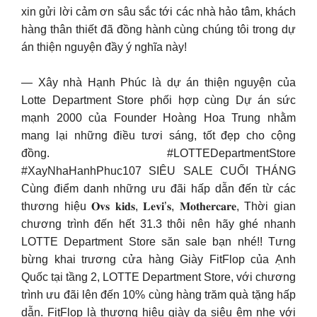
xin gửi lời cảm ơn sâu sắc tới các nhà hảo tâm, khách
hàng thân thiết đã đồng hành cùng chúng tôi trong dự
án thiện nguyện đầy ý nghĩa này!
— Xây nhà Hạnh Phúc là dự án thiện nguyện của
Lotte Department Store phối hợp cùng Dự án sức
mạnh 2000 của Founder Hoàng Hoa Trung nhằm
mang lại những điều tươi sáng, tốt đẹp cho cộng
đồng. #LOTTEDepartmentStore
#XayNhaHanhPhuc107 SIÊU SALE CUỐI THÁNG
Cùng điểm danh những ưu đãi hấp dẫn đến từ các
thương hiệu 𝐎𝐯𝐬 𝐤𝐢𝐝𝐬, 𝐋𝐞𝐯𝐢’𝐬, 𝐌𝐨𝐭𝐡𝐞𝐫𝐜𝐚𝐫𝐞, Thời gian
chương trình đến hết 31.3 thôi nên hãy ghé nhanh
LOTTE Department Store săn sale bạn nhé!! Tưng
bừng khai trương cửa hàng Giày FitFlop của Ạnh
Quốc tại tầng 2, LOTTE Department Store, với chương
trình ưu đãi lên đến 10% cùng hàng trăm quà tặng hấp
dẫn. FitFlop là thương hiệu giày da siêu êm nhẹ với