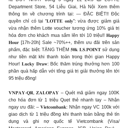
Department Store, 54 Liễu Giai, Hà Nội Xem thêm
thông tin về chương trình tại: — ĐẶC BIỆT!! Độc
quyền chỉ có tại “𝐋𝐎𝐓𝐓𝐄 𝐨𝐧𝐥𝐲”: vừa được giảm giá
vừa nhận thêm Lotte voucher tương ứng 10% giá trị
hóa đơn cho khách mua sắm lên tới 10 triệu!! 𝐇𝐚𝐩𝐩𝐲
𝐇𝐨𝐮𝐫 [17h-20h] Sale ~70%++, thêm ưu đãi trên sản
phẩm, đặc biệt: TẶNG THÊM 𝟓𝟎𝐤 𝐋𝐒.𝐏𝐎𝐈𝐍𝐓 sử dụng
như tiền mặt khi thanh toán trong thời gian Happy
Hour! 𝐋𝐮𝐜𝐤𝐲 𝐃𝐫𝐚𝐰: Bốc thăm trúng thưởng hơn 100
phần quà hấp dẫn với tổng giá trị giải thưởng lên tới
95 triệu đồng!
𝐕𝐍𝐏𝐀𝐘-𝐐𝐑, 𝐙𝐀𝐋𝐎𝐏𝐀𝐘 – Quét mã giảm ngay 100K
cho hóa đơn từ 1 triệu Quẹt thẻ nhanh tay – Nhận
ngay ưu đãi: – 𝐕𝐢𝐞𝐭𝐜𝐨𝐦𝐛𝐚𝐧𝐤: Nhận ngay VC 100k với
giao dịch từ 1 triệu đồng khi thanh toán bằng thẻ tín
dụng và ghi nợ quốc tế Vietcombank (Visa/