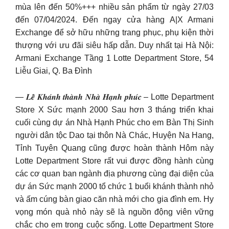
mùa lên đến 50%+++ nhiều sản phẩm từ ngày 27/03
đến 07/04/2024. Đến ngay cửa hàng A|X Armani
Exchange để sở hữu những trang phục, phụ kiện thời
thượng với ưu đãi siêu hấp dẫn. Duy nhất tại Hà Nội:
Armani Exchange Tầng 1 Lotte Department Store, 54
Liễu Giai, Q. Ba Đình
— 𝑳𝒆̂̃ 𝑲𝒉𝒂́𝒏𝒉 𝒕𝒉𝒂̀𝒏𝒉 𝑵𝒉𝒂̀ 𝑯𝒂̣𝒏𝒉 𝒑𝒉𝒖́𝒄 – Lotte Department
Store X Sức mạnh 2000 Sau hơn 3 tháng triển khai
cuối cùng dự án Nhà Hạnh Phúc cho em Bàn Thị Sinh
người dân tộc Dao tại thôn Nà Chác, Huyện Na Hang,
Tỉnh Tuyên Quang cũng được hoàn thành Hôm này
Lotte Department Store rất vui được đồng hành cùng
các cơ quan ban ngành địa phương cùng đại diện của
dự án Sức mạnh 2000 tổ chức 1 buổi khánh thành nhỏ
và ấm cúng bàn giao căn nhà mới cho gia đình em. Hy
vọng món quà nhỏ này sẽ là nguồn động viên vững
chắc cho em trong cuộc sống. Lotte Department Store