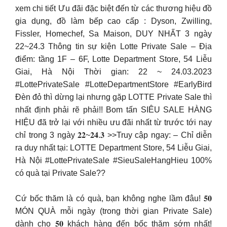
xem chi tiết Ưu đãi đặc biệt đến từ các thương hiệu đồ
gia dụng, đồ làm bếp cao cấp : Dyson, Zwilling,
Fissler, Homechef, Sa Maison, DUY NHẤT 3 ngày
22~24.3 Thông tin sự kiện Lotte Private Sale – Địa
điểm: tầng 1F – 6F, Lotte Department Store, 54 Liễu
Giai, Hà Nội Thời gian: 22 ~ 24.03.2023
#LottePrivateSale #LotteDepartmentStore #EarlyBird
Đèn đỏ thì dừng lại nhưng gặp LOTTE Private Sale thì
nhất định phải rẽ phải!! Bom tấn SIÊU SALE HÀNG
HIỆU đã trở lại với nhiều ưu đãi nhất từ trước tới nay
chỉ trong 3 ngày 𝟐𝟐~𝟐𝟒.𝟑 >>Truy cập ngay: – Chỉ diễn
ra duy nhất tại: LOTTE Department Store, 54 Liễu Giai,
Hà Nội #LottePrivateSale #SieuSaleHangHieu 100%
có quà tại Private Sale??
Cứ bốc thăm là có quà, bạn không nghe lầm đâu! 𝟓𝟎
MÓN QUÀ mỗi ngày (trong thời gian Private Sale)
dành cho 𝟓𝟎 khách hàng đến bốc thăm sớm nhất!