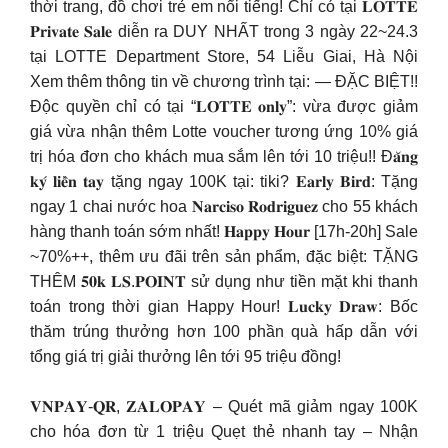
thời trang, đồ chơi trẻ em nổi tiếng! Chỉ có tại 𝐋𝐎𝐓𝐓𝐄
𝐏𝐫𝐢𝐯𝐚𝐭𝐞 𝐒𝐚𝐥𝐞 diễn ra DUY NHẤT trong 3 ngày 22~24.3
tại LOTTE Department Store, 54 Liễu Giai, Hà Nội
Xem thêm thông tin về chương trình tại: — ĐẶC BIỆT!!
Độc quyền chỉ có tại “𝐋𝐎𝐓𝐓𝐄 𝐨𝐧𝐥𝐲”: vừa được giảm
giá vừa nhận thêm Lotte voucher tương ứng 10% giá
trị hóa đơn cho khách mua sắm lên tới 10 triệu!! Đ𝐚̆𝐧𝐠
𝐤𝐲́ 𝐥𝐢𝐞̂̀𝐧 𝐭𝐚𝐲 tặng ngay 100K tại: tiki? 𝐄𝐚𝐫𝐥𝐲 𝐁𝐢𝐫𝐝: Tặng
ngay 1 chai nước hoa 𝐍𝐚𝐫𝐜𝐢𝐬𝐨 𝐑𝐨𝐝𝐫𝐢𝐠𝐮𝐞𝐳 cho 55 khách
hàng thanh toán sớm nhất! 𝐇𝐚𝐩𝐩𝐲 𝐇𝐨𝐮𝐫 [17h-20h] Sale
~70%++, thêm ưu đãi trên sản phẩm, đặc biệt: TẶNG
THÊM 𝟓𝟎𝐤 𝐋𝐒.𝐏𝐎𝐈𝐍𝐓 sử dụng như tiền mặt khi thanh
toán trong thời gian Happy Hour! 𝐋𝐮𝐜𝐤𝐲 𝐃𝐫𝐚𝐰: Bốc
thăm trúng thưởng hơn 100 phần quà hấp dẫn với
tổng giá trị giải thưởng lên tới 95 triệu đồng!
𝐕𝐍𝐏𝐀𝐘-𝐐𝐑, 𝐙𝐀𝐋𝐎𝐏𝐀𝐘 – Quét mã giảm ngay 100K
cho hóa đơn từ 1 triệu Quẹt thẻ nhanh tay – Nhận