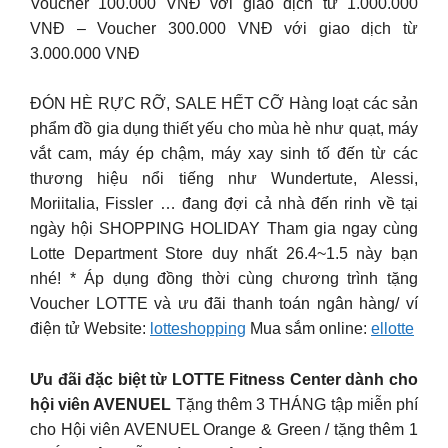
Voucher 100.000 VNĐ với giao dịch từ 1.000.000
VNĐ – Voucher 300.000 VNĐ với giao dịch từ
3.000.000 VNĐ
ĐÓN HÈ RỰC RỠ, SALE HẾT CỠ Hàng loạt các sản
phẩm đồ gia dụng thiết yếu cho mùa hè như quạt, máy
vắt cam, máy ép chậm, máy xay sinh tố đến từ các
thương hiệu nổi tiếng như Wundertute, Alessi,
Moriitalia, Fissler … đang đợi cả nhà đến rinh về tại
ngày hội SHOPPING HOLIDAY Tham gia ngay cùng
Lotte Department Store duy nhất 26.4~1.5 này bạn
nhé! * Áp dụng đồng thời cùng chương trình tặng
Voucher LOTTE và ưu đãi thanh toán ngân hàng/ ví
điện tử Website:
lotteshopping
Mua sắm online:
ellotte
Ưu đãi đặc biệt từ LOTTE Fitness Center dành cho
hội viên AVENUEL
Tặng thêm 3 THÁNG tập miễn phí
cho Hội viên AVENUEL Orange & Green / tặng thêm 1