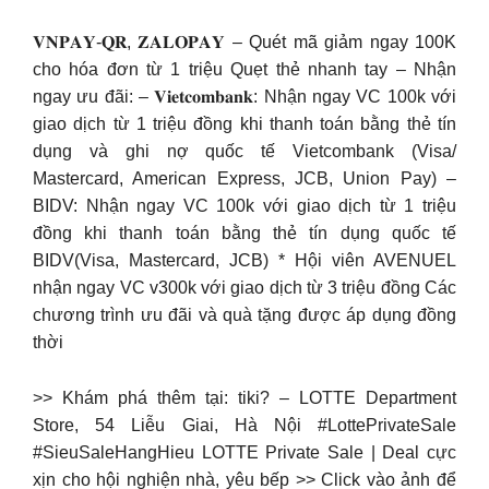
𝐕𝐍𝐏𝐀𝐘-𝐐𝐑, 𝐙𝐀𝐋𝐎𝐏𝐀𝐘 – Quét mã giảm ngay 100K
cho hóa đơn từ 1 triệu Quẹt thẻ nhanh tay – Nhận
ngay ưu đãi: – 𝐕𝐢𝐞𝐭𝐜𝐨𝐦𝐛𝐚𝐧𝐤: Nhận ngay VC 100k với
giao dịch từ 1 triệu đồng khi thanh toán bằng thẻ tín
dụng và ghi nợ quốc tế Vietcombank (Visa/
Mastercard, American Express, JCB, Union Pay) –
BIDV: Nhận ngay VC 100k với giao dịch từ 1 triệu
đồng khi thanh toán bằng thẻ tín dụng quốc tế
BIDV(Visa, Mastercard, JCB) * Hội viên AVENUEL
nhận ngay VC v300k với giao dịch từ 3 triệu đồng Các
chương trình ưu đãi và quà tặng được áp dụng đồng
thời
>> Khám phá thêm tại: tiki? – LOTTE Department
Store, 54 Liễu Giai, Hà Nội #LottePrivateSale
#SieuSaleHangHieu LOTTE Private Sale | Deal cực
xịn cho hội nghiện nhà, yêu bếp >> Click vào ảnh để