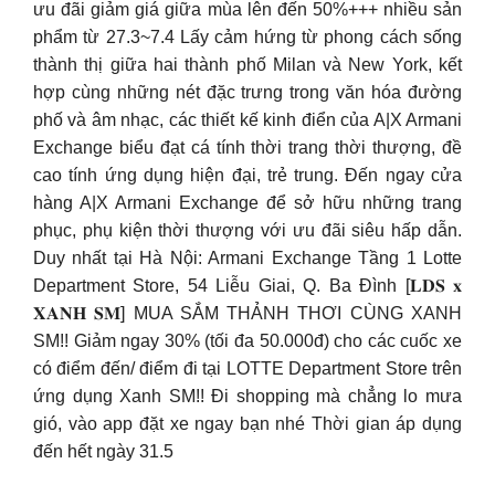
ưu đãi giảm giá giữa mùa lên đến 50%+++ nhiều sản
phẩm từ 27.3~7.4 Lấy cảm hứng từ phong cách sống
thành thị giữa hai thành phố Milan và New York, kết
hợp cùng những nét đặc trưng trong văn hóa đường
phố và âm nhạc, các thiết kế kinh điển của A|X Armani
Exchange biểu đạt cá tính thời trang thời thượng, đề
cao tính ứng dụng hiện đại, trẻ trung. Đến ngay cửa
hàng A|X Armani Exchange để sở hữu những trang
phục, phụ kiện thời thượng với ưu đãi siêu hấp dẫn.
Duy nhất tại Hà Nội: Armani Exchange Tầng 1 Lotte
Department Store, 54 Liễu Giai, Q. Ba Đình [𝐋𝐃𝐒 𝐱
𝐗𝐀𝐍𝐇 𝐒𝐌] MUA SẮM THẢNH THƠI CÙNG XANH
SM!! Giảm ngay 30% (tối đa 50.000đ) cho các cuốc xe
có điểm đến/ điểm đi tại LOTTE Department Store trên
ứng dụng Xanh SM!! Đi shopping mà chẳng lo mưa
gió, vào app đặt xe ngay bạn nhé Thời gian áp dụng
đến hết ngày 31.5