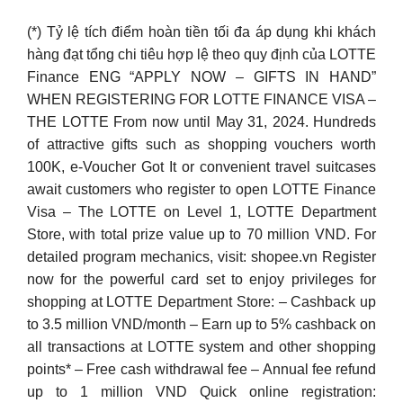
(*) Tỷ lệ tích điểm hoàn tiền tối đa áp dụng khi khách
hàng đạt tổng chi tiêu hợp lệ theo quy định của LOTTE
Finance ENG “APPLY NOW – GIFTS IN HAND”
WHEN REGISTERING FOR LOTTE FINANCE VISA –
THE LOTTE From now until May 31, 2024. Hundreds
of attractive gifts such as shopping vouchers worth
100K, e-Voucher Got It or convenient travel suitcases
await customers who register to open LOTTE Finance
Visa – The LOTTE on Level 1, LOTTE Department
Store, with total prize value up to 70 million VND. For
detailed program mechanics, visit: shopee.vn Register
now for the powerful card set to enjoy privileges for
shopping at LOTTE Department Store: – Cashback up
to 3.5 million VND/month – Earn up to 5% cashback on
all transactions at LOTTE system and other shopping
points* – Free cash withdrawal fee – Annual fee refund
up to 1 million VND Quick online registration: