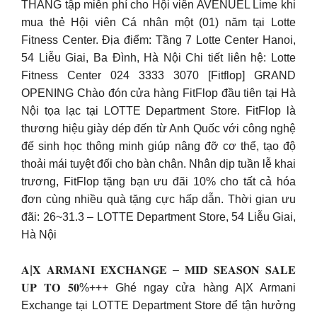
THÁNG tập miễn phí cho Hội viên AVENUEL Lime khi
mua thẻ Hội viên Cá nhân một (01) năm tại Lotte
Fitness Center. Địa điểm: Tầng 7 Lotte Center Hanoi,
54 Liễu Giai, Ba Đình, Hà Nội Chi tiết liên hệ: Lotte
Fitness Center 024 3333 3070 [Fitflop] GRAND
OPENING Chào đón cửa hàng FitFlop đầu tiên tại Hà
Nội tọa lạc tại LOTTE Department Store. FitFlop là
thương hiệu giày dép đến từ Anh Quốc với công nghệ
đế sinh học thông minh giúp nâng đỡ cơ thể, tạo độ
thoải mái tuyệt đối cho bàn chân. Nhân dịp tuần lễ khai
trương, FitFlop tặng bạn ưu đãi 10% cho tất cả hóa
đơn cùng nhiều quà tặng cực hấp dẫn. Thời gian ưu
đãi: 26~31.3 – LOTTE Department Store, 54 Liễu Giai,
Hà Nội
𝐀|𝐗 𝐀𝐑𝐌𝐀𝐍𝐈 𝐄𝐗𝐂𝐇𝐀𝐍𝐆𝐄 – 𝐌𝐈𝐃 𝐒𝐄𝐀𝐒𝐎𝐍 𝐒𝐀𝐋𝐄
𝐔𝐏 𝐓𝐎 𝟓𝟎%+++ Ghé ngay cửa hàng A|X Armani
Exchange tại LOTTE Department Store để tận hưởng