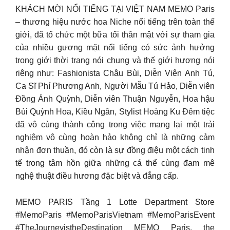
KHÁCH MỜI NỔI TIẾNG TẠI VIỆT NAM MEMO Paris
– thương hiệu nước hoa Niche nổi tiếng trên toàn thế
giới, đã tổ chức một bữa tối thân mật với sự tham gia
của nhiều gương mặt nổi tiếng có sức ảnh hưởng
trong giới thời trang nói chung và thế giới hương nói
riêng như: Fashionista Châu Bùi, Diễn Viên Anh Tú,
Ca Sĩ Phí Phương Anh, Người Mẫu Tú Hảo, Diễn viên
Đồng Ánh Quỳnh, Diễn viên Thuận Nguyễn, Hoa hậu
Bùi Quỳnh Hoa, Kiều Ngân, Stylist Hoàng Ku Đêm tiệc
đã vô cùng thành công trong việc mang lại một trải
nghiệm vô cùng hoàn hảo không chỉ là những cảm
nhận đơn thuần, đó còn là sự đồng điệu một cách tinh
tế trong tâm hồn giữa những cá thể cùng đam mê
nghệ thuật điều hương đặc biệt và đẳng cấp.
MEMO PARIS Tầng 1 Lotte Department Store
#MemoParis #MemoParisVietnam #MemoParisEvent
#TheJourneyistheDestination MEMO Paris, the