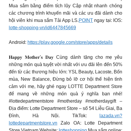
Mua sắm bằng điểm tích lũy Cập nhật nhanh chóng
các chương trình khuyến mãi và các ưu đãi dành cho
hội viên khi mua sắm Tải App LS.
POINT
ngay tại: IOS:
lotte-shopping-vn/id6447845669
Android:
https://play.google.com/store/apps/details
𝐇𝐚𝐩𝐩𝐲 𝐌𝐨𝐭𝐡𝐞𝐫’𝐬 𝐃𝐚𝐲 Cùng dành tặng cho mẹ yêu
những món quà tuyệt vời nhất với ưu đãi lên đến 50%
đến từ các thương hiệu lớn: YSL Beauty, Lacoste, Bốn
mùa, New Balance, Đừng bỏ lỡ cơ hội thể hiện tình
cảm với mẹ, hãy ghé ngay LOTTE Department Store
để mang về những món quà ý nghĩa bạn nhé!
#lottedepartmentstore #motherday #motherdaygift –
Địa điểm: Lotte Department Store – số 54 Liễu Giai, Ba
Đình, Hà Nội. TikTok:
lazada.vn?
lottedepartmentstore.vn
Zalo OA: Lotte Department
Store Vietnam Website:
lotteshopping
Mua sắm online: