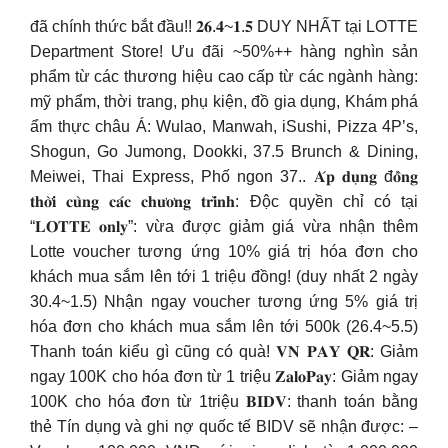
đã chính thức bắt đầu!! 𝟐𝟔.𝟒~𝟏.𝟓 DUY NHẤT tại LOTTE
Department Store! Ưu đãi ~50%++ hàng nghìn sản
phẩm từ các thương hiệu cao cấp từ các ngành hàng:
mỹ phẩm, thời trang, phụ kiện, đồ gia dụng, Khám phá
ẩm thực châu Á: Wulao, Manwah, iSushi, Pizza 4P’s,
Shogun, Go Jumong, Dookki, 37.5 Brunch & Dining,
Meiwei, Thai Express, Phố ngon 37.. 𝐀́𝐩 𝐝𝐮̣𝐧𝐠 đ𝐨̂̀𝐧𝐠
𝐭𝐡𝐨̛̀𝐢 𝐜𝐮̀𝐧𝐠 𝐜𝐚́𝐜 𝐜𝐡𝐮̛𝐨̛𝐧𝐠 𝐭𝐫𝐢̀𝐧𝐡: Độc quyền chỉ có tại
“𝐋𝐎𝐓𝐓𝐄 𝐨𝐧𝐥𝐲”: vừa được giảm giá vừa nhận thêm
Lotte voucher tương ứng 10% giá trị hóa đơn cho
khách mua sắm lên tới 1 triệu đồng! (duy nhất 2 ngày
30.4~1.5) Nhận ngay voucher tương ứng 5% giá trị
hóa đơn cho khách mua sắm lên tới 500k (26.4~5.5)
Thanh toán kiểu gì cũng có quà! 𝐕𝐍 𝐏𝐀𝐘 𝐐𝐑: Giảm
ngay 100K cho hóa đơn từ 1 triệu 𝐙𝐚𝐥𝐨𝐏𝐚𝐲: Giảm ngay
100K cho hóa đơn từ 1triệu 𝐁𝐈𝐃𝐕: thanh toán bằng
thẻ Tín dụng và ghi nợ quốc tế BIDV sẽ nhận được: –