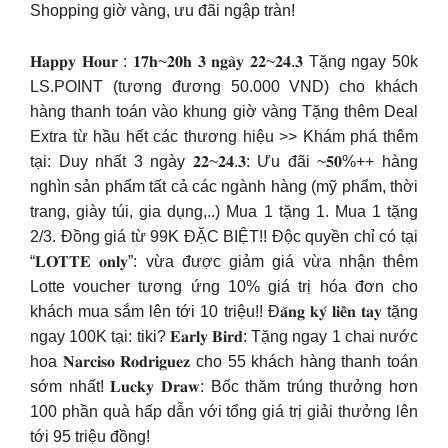
Shopping giờ vàng, ưu đãi ngập tràn!
𝐇𝐚𝐩𝐩𝐲 𝐇𝐨𝐮𝐫 : 𝟏𝟕𝐡~𝟐𝟎𝐡 𝟑 𝐧𝐠𝐚̀𝐲 𝟐𝟐~𝟐𝟒.𝟑 Tặng ngay 50k
LS.POINT (tương đương 50.000 VND) cho khách
hàng thanh toán vào khung giờ vàng Tặng thêm Deal
Extra từ hầu hết các thương hiệu >> Khám phá thêm
tại: Duy nhất 3 ngày 𝟐𝟐~𝟐𝟒.𝟑: Ưu đãi ~𝟓𝟎%++ hàng
nghìn sản phẩm tất cả các ngành hàng (mỹ phẩm, thời
trang, giày túi, gia dụng,..) Mua 1 tặng 1. Mua 1 tặng
2/3. Đồng giá từ 99K ĐẶC BIỆT!! Độc quyền chỉ có tại
“𝐋𝐎𝐓𝐓𝐄 𝐨𝐧𝐥𝐲”: vừa được giảm giá vừa nhận thêm
Lotte voucher tương ứng 10% giá trị hóa đơn cho
khách mua sắm lên tới 10 triệu!! Đ𝐚̆𝐧𝐠 𝐤𝐲́ 𝐥𝐢𝐞̂̀𝐧 𝐭𝐚𝐲 tặng
ngay 100K tại: tiki? 𝐄𝐚𝐫𝐥𝐲 𝐁𝐢𝐫𝐝: Tặng ngay 1 chai nước
hoa 𝐍𝐚𝐫𝐜𝐢𝐬𝐨 𝐑𝐨𝐝𝐫𝐢𝐠𝐮𝐞𝐳 cho 55 khách hàng thanh toán
sớm nhất! 𝐋𝐮𝐜𝐤𝐲 𝐃𝐫𝐚𝐰: Bốc thăm trúng thưởng hơn
100 phần quà hấp dẫn với tổng giá trị giải thưởng lên
tới 95 triệu đồng!