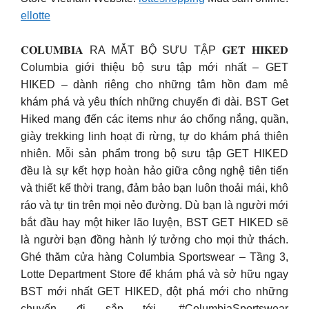
ellotte
𝐂𝐎𝐋𝐔𝐌𝐁𝐈𝐀 RA MẮT BỘ SƯU TẬP 𝐆𝐄𝐓 𝐇𝐈𝐊𝐄𝐃
Columbia giới thiệu bộ sưu tập mới nhất – GET
HIKED – dành riêng cho những tâm hồn đam mê
khám phá và yêu thích những chuyến đi dài. BST Get
Hiked mang đến các items như áo chống nắng, quần,
giày trekking linh hoạt đi rừng, tự do khám phá thiên
nhiên. Mỗi sản phẩm trong bộ sưu tập GET HIKED
đều là sự kết hợp hoàn hảo giữa công nghệ tiên tiến
và thiết kế thời trang, đảm bảo bạn luôn thoải mái, khô
ráo và tự tin trên mọi nẻo đường. Dù bạn là người mới
bắt đầu hay một hiker lão luyện, BST GET HIKED sẽ
là người bạn đồng hành lý tưởng cho mọi thử thách.
Ghé thăm cửa hàng Columbia Sportswear – Tầng 3,
Lotte Department Store để khám phá và sở hữu ngay
BST mới nhất GET HIKED, đột phá mới cho những
chuyến đi sắp tới. #ColumbiaSportswear