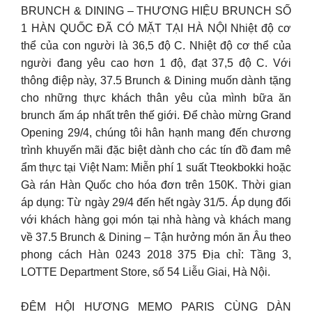
BRUNCH & DINING – THƯƠNG HIỆU BRUNCH SỐ
1 HÀN QUỐC ĐÃ CÓ MẶT TẠI HÀ NỘI️ Nhiệt độ cơ
thể của con người là 36,5 độ C. Nhiệt độ cơ thể của
người đang yêu cao hơn 1 độ, đạt 37,5 độ C. Với
thông điệp này, 37.5 Brunch & Dining muốn dành tặng
cho những thực khách thân yêu của mình bữa ăn
brunch ấm áp nhất trên thế giới. Để chào mừng Grand
Opening 29/4, chúng tôi hân hạnh mang đến chương
trình khuyến mãi đặc biệt dành cho các tín đồ đam mê
ẩm thực tại Việt Nam: Miễn phí 1 suất Tteokbokki hoặc
Gà rán Hàn Quốc cho hóa đơn trên 150K. Thời gian
áp dụng: Từ ngày 29/4 đến hết ngày 31/5. Áp dụng đối
với khách hàng gọi món tại nhà hàng và khách mang
về 37.5 Brunch & Dining – Tận hưởng món ăn Âu theo
phong cách Hàn 0243 2018 375 Địa chỉ: Tầng 3,
LOTTE Department Store, số 54 Liễu Giai, Hà Nội.
ĐÊM HỘI HƯƠNG MEMO PARIS CÙNG DÀN