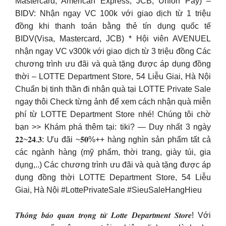
Mastercard, American Express, JCB, Union Pay) –
BIDV: Nhận ngay VC 100k với giao dịch từ 1 triệu
đồng khi thanh toán bằng thẻ tín dụng quốc tế
BIDV(Visa, Mastercard, JCB) * Hội viên AVENUEL
nhận ngay VC v300k với giao dịch từ 3 triệu đồng Các
chương trình ưu đãi và quà tặng được áp dụng đồng
thời – LOTTE Department Store, 54 Liễu Giai, Hà Nội
Chuẩn bị tinh thần đi nhận quà tại LOTTE Private Sale
ngay thôi Check từng ảnh để xem cách nhận quà miễn
phí từ LOTTE Department Store nhé! Chúng tôi chờ
bạn >> Khám phá thêm tại: tiki? — Duy nhất 3 ngày
𝟐𝟐~𝟐𝟒.𝟑: Ưu đãi ~𝟓𝟎%++ hàng nghìn sản phẩm tất cả
các ngành hàng (mỹ phẩm, thời trang, giày túi, gia
dụng,..) Các chương trình ưu đãi và quà tặng được áp
dụng đồng thời LOTTE Department Store, 54 Liễu
Giai, Hà Nội #LottePrivateSale #SieuSaleHangHieu
𝑻𝒉𝒐̂𝒏𝒈 𝒃𝒂́𝒐 𝒒𝒖𝒂𝒏 𝒕𝒓𝒐̣𝒏𝒈 𝒕𝒖̛̀ 𝑳𝒐𝒕𝒕𝒆 𝑫𝒆𝒑𝒂𝒓𝒕𝒎𝒆𝒏𝒕 𝑺𝒕𝒐𝒓𝒆! Với