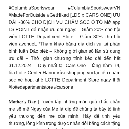
#ColumbiaSportswear #ColumbiaSportswearVN
#MadeForOutside #GetHiked [LDS x CARS ONE] ƯU
ĐÃI ~30% CHO DỊCH VỤ CHĂM SÓC Ô TÔ Mở app
LS.POINT để nhận ưu đãi ngay: – Giảm 20% cho hội
viên LOTTE Department Store – Giảm 30% cho hội
viên avenueL *Tham khảo bảng giá dịch vụ tại phần
bình luận Đặc biệt: – Không giới giạn số lần sử dụng
ưu đãi – Thời gian chương trình kéo dài đến hết
31.12.2024 – Duy nhất tại Cars One – tầng hầm B4,
tòa Lotte Center Hanoi Vừa shopping vui lại tiện chăm
sóc xế hộp, ghé LOTTE Department Store ngay thôi
#lottedepartmentstore #carsone
𝐌𝐨𝐭𝐡𝐞𝐫’𝐬 𝐃𝐚𝐲 | Tuyển tập những món quà chắc chắn
mẹ sẽ mê Ngày của Mẹ là dịp để chúng ta bày tỏ tình
yêu thương đến mẹ của mình. Hãy để tình yêu
thương, lòng kính trọng được nhân đôi bằng cách tặng