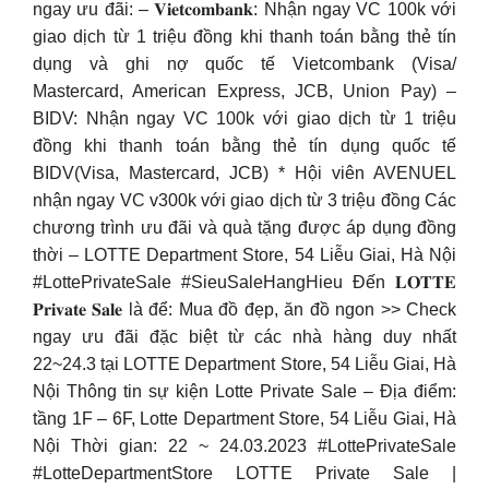
ngay ưu đãi: – 𝐕𝐢𝐞𝐭𝐜𝐨𝐦𝐛𝐚𝐧𝐤: Nhận ngay VC 100k với
giao dịch từ 1 triệu đồng khi thanh toán bằng thẻ tín
dụng và ghi nợ quốc tế Vietcombank (Visa/
Mastercard, American Express, JCB, Union Pay) –
BIDV: Nhận ngay VC 100k với giao dịch từ 1 triệu
đồng khi thanh toán bằng thẻ tín dụng quốc tế
BIDV(Visa, Mastercard, JCB) * Hội viên AVENUEL
nhận ngay VC v300k với giao dịch từ 3 triệu đồng Các
chương trình ưu đãi và quà tặng được áp dụng đồng
thời – LOTTE Department Store, 54 Liễu Giai, Hà Nội
#LottePrivateSale #SieuSaleHangHieu Đến 𝐋𝐎𝐓𝐓𝐄
𝐏𝐫𝐢𝐯𝐚𝐭𝐞 𝐒𝐚𝐥𝐞 là để: Mua đồ đẹp, ăn đồ ngon >> Check
ngay ưu đãi đặc biệt từ các nhà hàng duy nhất
22~24.3 tại LOTTE Department Store, 54 Liễu Giai, Hà
Nội Thông tin sự kiện Lotte Private Sale – Địa điểm:
tầng 1F – 6F, Lotte Department Store, 54 Liễu Giai, Hà
Nội Thời gian: 22 ~ 24.03.2023 #LottePrivateSale
#LotteDepartmentStore LOTTE Private Sale |