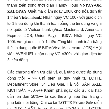
thanh toán trong thời gian Happy Hour! 𝐕𝐍𝐏𝐀𝐘-𝐐𝐑,
𝐙𝐀𝐋𝐎𝐏𝐀𝐘 Quét mã giảm ngay 100K cho hóa đơn từ
1 triệu 𝐕𝐢𝐞𝐭𝐜𝐨𝐦𝐛𝐚𝐧𝐤: Nhận ngay VC 100k với giao dịch
từ 1 triệu đồng khi thanh toán bằng thẻ tín dụng và ghi
nợ quốc tế Vietcombank (Visa/ Mastercard, American
Express, JCB, Union Pay) – 𝗕𝗜𝗗𝗩: Nhận ngay VC
100k với giao dịch từ 1 triệu đồng khi thanh toán bằng
thẻ tín dụng quốc tế BIDV(Visa, Mastercard, JCB) * Hội
viên AVENUEL nhận ngay VC v300k với giao dịch từ
3 triệu đồng
Các chương trình ưu đãi và quà tặng được áp dụng
đồng thời – >> Chỉ diễn ra duy nhất tại LOTTE
Department Store, 54 Liễu Giai, Hà Nội SĂN SALE
KỊCH SÀN ~50%++ Khám phá ngay các ưu đãi hấp
dẫn lên đến 50%++ từ các thương hiệu thời trang ,
phụ kiện nổi tiếng! Chỉ có tại 𝐋𝐎𝐓𝐓𝐄 𝐏𝐫𝐢𝐯𝐚𝐭𝐞 𝐒𝐚𝐥𝐞 diễn
ra DUY NHẤT trong 3 ngày 22~24.3 tại LOTTE