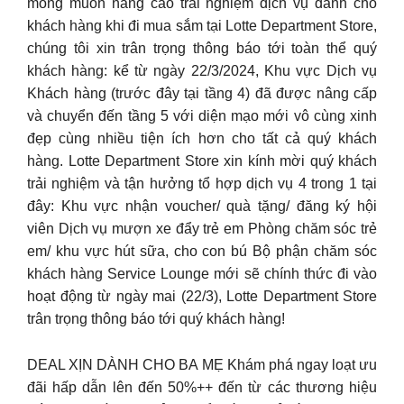
mong muốn nâng cao trải nghiệm dịch vụ dành cho
khách hàng khi đi mua sắm tại Lotte Department Store,
chúng tôi xin trân trọng thông báo tới toàn thể quý
khách hàng: kể từ ngày 22/3/2024, Khu vực Dịch vụ
Khách hàng (trước đây tại tầng 4) đã được nâng cấp
và chuyển đến tầng 5 với diện mạo mới vô cùng xinh
đẹp cùng nhiều tiện ích hơn cho tất cả quý khách
hàng. Lotte Department Store xin kính mời quý khách
trải nghiệm và tận hưởng tổ hợp dịch vụ 4 trong 1 tại
đây: Khu vực nhận voucher/ quà tặng/ đăng ký hội
viên Dịch vụ mượn xe đẩy trẻ em Phòng chăm sóc trẻ
em/ khu vực hút sữa, cho con bú Bộ phận chăm sóc
khách hàng Service Lounge mới sẽ chính thức đi vào
hoạt động từ ngày mai (22/3), Lotte Department Store
trân trọng thông báo tới quý khách hàng!
DEAL XỊN DÀNH CHO BA MẸ Khám phá ngay loạt ưu
đãi hấp dẫn lên đến 50%++ đến từ các thương hiệu