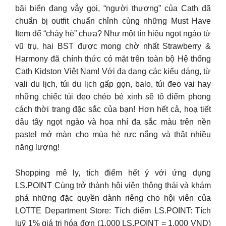
bãi biển đang vẫy gọi, “người thương” của Cath đã
chuẩn bị outfit chuẩn chỉnh cùng những Must Have
Item để “cháy hè” chưa? Như một tín hiệu ngọt ngào từ
vũ trụ, hai BST được mong chờ nhất Strawberry &
Harmony đã chính thức có mặt trên toàn bộ Hệ thống
Cath Kidston Việt Nam! Với đa dạng các kiểu dáng, từ
vali du lịch, túi du lịch gấp gọn, balo, túi đeo vai hay
những chiếc túi đeo chéo bé xinh sẽ tô điểm phong
cách thời trang đặc sắc của bạn! Hơn hết cả, hoạ tiết
dâu tây ngọt ngào và hoa nhí đa sắc màu trên nền
pastel mở màn cho mùa hè rực nắng và thật nhiều
năng lượng!
Shopping mê ly, tích điểm hết ý với ứng dụng
LS.POINT Cùng trở thành hội viên thông thái và khám
phá những đặc quyền dành riêng cho hội viên của
LOTTE Department Store: Tích điểm LS.POINT: Tích
luỹ 1% giá trị hóa đơn (1.000 LS.POINT = 1.000 VND)