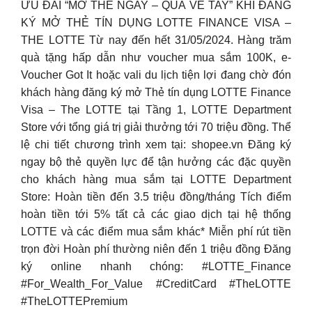
ƯU ĐÃI “MỞ THẺ NGAY – QUÀ VỀ TAY” KHI ĐĂNG
KÝ MỞ THẺ TÍN DỤNG LOTTE FINANCE VISA –
THE LOTTE Từ nay đến hết 31/05/2024. Hàng trăm
quà tặng hấp dẫn như voucher mua sắm 100K, e-
Voucher Got It hoặc vali du lịch tiện lợi đang chờ đón
khách hàng đăng ký mở Thẻ tín dụng LOTTE Finance
Visa – The LOTTE tại Tầng 1, LOTTE Department
Store với tổng giá trị giải thưởng tới 70 triệu đồng. Thể
lệ chi tiết chương trình xem tại: shopee.vn Đăng ký
ngay bộ thẻ quyền lực để tận hưởng các đặc quyền
cho khách hàng mua sắm tại LOTTE Department
Store: Hoàn tiền đến 3.5 triệu đồng/tháng Tích điểm
hoàn tiền tới 5% tất cả các giao dịch tại hệ thống
LOTTE và các điểm mua sắm khác* Miễn phí rút tiền
trọn đời Hoàn phí thường niên đến 1 triệu đồng Đăng
ký online nhanh chóng: #LOTTE_Finance
#For_Wealth_For_Value #CreditCard #TheLOTTE
#TheLOTTEPremium