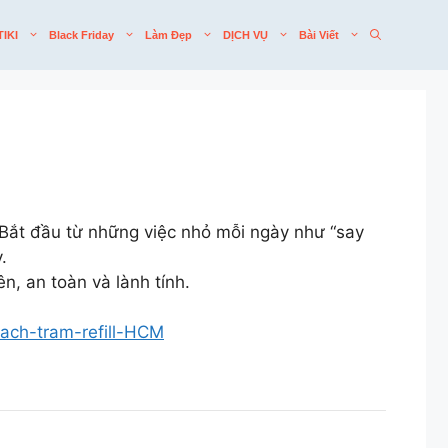
TIKI
Black Friday
Làm Đẹp
DỊCH VỤ
Bài Viết
. Bắt đầu từ những việc nhỏ mỗi ngày như “say
 ​
n, an toàn và lành tính.
ach-tram-refill-HCM