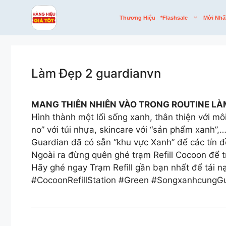
Skip
to
Thương Hiệu
*flashsale
Mới Nhấ
content
Làm Đẹp 2 guardianvn
MANG THIÊN NHIÊN VÀO TRONG ROUTINE LÀ
Hình thành một lối sống xanh, thân thiện với m
no” với túi nhựa, skincare với “sản phẩm xanh”,…
Guardian đã có sẵn “khu vực Xanh” để các tín đ
Ngoài ra đừng quên ghé trạm Refill Cocoon để 
Hãy ghé ngay Trạm Refill gần bạn nhất để tái 
#CocoonRefillStation #Green #SongxanhcungG