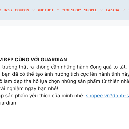
t
Deals
COUPON
#HOTHOT
*TOP SHOP*
SHOPEE
LAZADA
M ĐẸP CÙNG VỚI GUARDIAN
ôi trường thật ra không cần những hành động quá to tát
 bạn đã có thể tạo ảnh hưởng tích cực lên hành tinh này.
ồ làm đẹp tha hồ lựa chọn những sản phẩm từ thiên nhiê
trải nghiệm ngay bạn nhé!
nạp sản phẩm yêu thích của mình nhé:
shopee.vn?danh-s
uardian