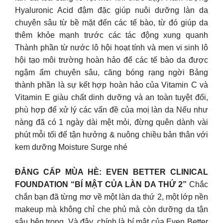
Hyaluronic Acid đậm đặc giúp nuôi dưỡng làn da
chuyên sâu từ bề mặt đến các tế bào, từ đó giúp da
thêm khỏe mạnh trước các tác động xung quanh
Thành phần từ nước lô hội hoạt tính và men vi sinh lô
hội tạo môi trường hoàn hảo để các tế bào da được
ngậm ẩm chuyên sâu, căng bóng rạng ngời Bảng
thành phần là sự kết hợp hoàn hảo của Vitamin C và
Vitamin E giàu chất dinh dưỡng và an toàn tuyệt đối,
phù hợp để xử lý các vấn đề của moị làn da Nếu như
nàng đã có 1 ngày dài mệt mỏi, đừng quên dành vài
phút mỗi tối để tận hưởng & nuông chiều bản thân với
kem dưỡng Moisture Surge nhé
ĐẲNG CẤP MÙA HÈ: EVEN BETTER CLINICAL
FOUNDATION “BÍ MẬT CỦA LÀN DA THỨ 2”
Chắc
chắn bạn đã từng mơ về một làn da thứ 2, một lớp nền
makeup mà không chỉ che phủ mà còn dưỡng da tận
sâu bên trong. Và đây, chính là bí mật của Even Better