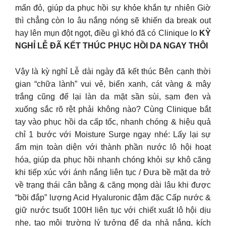
mẩn đỏ, giúp da phục hồi sự khỏe khắn tự nhiên Giờ
thì chẳng còn lo âu nắng nóng sẽ khiến da break out
hay lên mụn đột ngọt, điều gì khó đã có Clinique lo
KỲ
NGHỈ LỄ ĐÃ KẾT THÚC PHỤC HỒI DA NGAY THÔI
Vậy là kỳ nghỉ Lễ dài ngày đã kết thúc Bên cạnh thời
gian “chữa lành” vui vẻ, biển xanh, cát vàng & mây
trắng cũng để lại làn da mặt sần sùi, sạm đen và
xuống sắc rõ rệt phải không nào? Cùng Clinique bắt
tay vào phục hồi da cấp tốc, nhanh chóng & hiệu quả
chỉ 1 bước với Moisture Surge ngay nhé: Lấy lại sự
ẩm mịn toàn diện với thành phần nước lô hội hoạt
hóa, giúp da phục hồi nhanh chóng khỏi sự khô căng
khi tiếp xúc với ánh nắng liên tục / Đưa bề mặt da trở
về trạng thái cân bằng & căng mọng dài lâu khi được
“bồi đắp” lượng Acid Hyaluronic đậm đặc Cấp nước &
giữ nước tsuốt 100H liên tục với chiết xuất lô hội dịu
nhẹ, tạo môi trường lý tưởng để da nhả nắng, kích