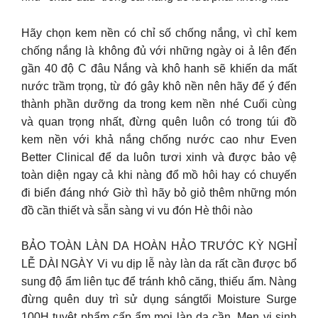
Hãy chọn kem nền có chỉ số chống nắng, vì chỉ kem
chống nắng là không đủ với những ngày oi ả lên đến
gần 40 độ C đâu Nắng và khô hanh sẽ khiến da mất
nước trầm trọng, từ đó gây khô nền nên hãy để ý đến
thành phần dưỡng da trong kem nền nhé Cuối cùng
và quan trọng nhất, đừng quên luôn có trong túi đồ
kem nền với khả nắng chống nước cao như Even
Better Clinical để da luôn tươi xinh và được bảo vệ
toàn diện ngay cả khi nàng đổ mồ hôi hay có chuyến
đi biển đáng nhớ Giờ thì hãy bỏ giỏ thêm những món
đồ cần thiết và sẵn sàng vi vu đón Hè thôi nào
BẢO TOÀN LÀN DA HOÀN HẢO TRƯỚC KỲ NGHỈ
LỄ DÀI NGÀY Vi vu dịp lễ này làn da rất cần được bổ
sung độ ẩm liên tục để tránh khô căng, thiếu ẩm. Nàng
đừng quên duy trì sử dụng sángtối Moisture Surge
100H tuyệt phẩm cấp ẩm mọi làn da cần. Men vi sinh