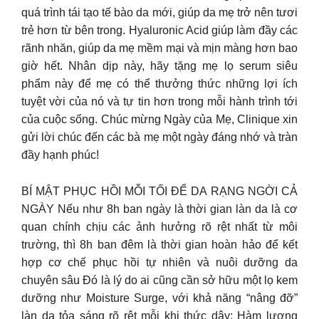
quá trình tái tạo tế bào da mới, giúp da mẹ trở nên tươi
trẻ hơn từ bên trong. Hyaluronic Acid giúp làm đầy các
rãnh nhăn, giúp da mẹ mềm mại và mịn màng hơn bao
giờ hết. Nhân dịp này, hãy tặng mẹ lọ serum siêu
phẩm này để mẹ có thể thưởng thức những lợi ích
tuyệt vời của nó và tự tin hơn trong mỗi hành trình tới
của cuộc sống. Chúc mừng Ngày của Mẹ, Clinique xin
gửi lời chúc đến các bà mẹ một ngày đáng nhớ và tràn
đầy hạnh phúc!
BÍ MẬT PHỤC HỒI MỖI TỐI ĐỂ DA RẠNG NGỜI CẢ
NGÀY Nếu như 8h ban ngày là thời gian làn da là cơ
quan chính chịu các ảnh hưởng rõ rệt nhất từ môi
trường, thì 8h ban đêm là thời gian hoàn hảo để kết
hợp cơ chế phục hồi tự nhiên và nuôi dưỡng da
chuyên sâu Đó là lý do ai cũng cần sở hữu một lọ kem
dưỡng như Moisture Surge, với khả năng “nâng đỡ”
làn da tỏa sáng rõ rệt mỗi khi thức dậy: Hàm lượng