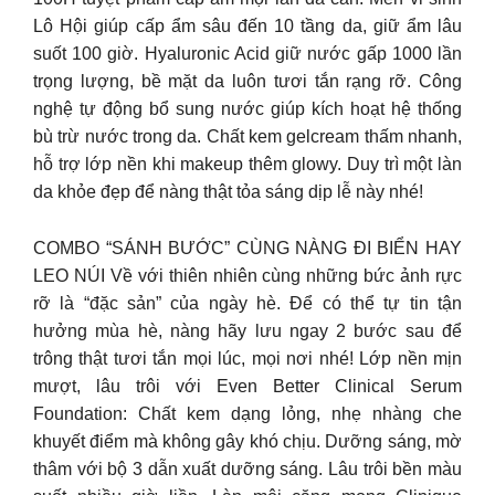
Lô Hội giúp cấp ẩm sâu đến 10 tầng da, giữ ẩm lâu
suốt 100 giờ. Hyaluronic Acid giữ nước gấp 1000 lần
trọng lượng, bề mặt da luôn tươi tắn rạng rỡ. Công
nghệ tự động bổ sung nước giúp kích hoạt hệ thống
bù trừ nước trong da. Chất kem gelcream thấm nhanh,
hỗ trợ lớp nền khi makeup thêm glowy. Duy trì một làn
da khỏe đẹp để nàng thật tỏa sáng dịp lễ này nhé!
COMBO “SÁNH BƯỚC” CÙNG NÀNG ĐI BIỂN HAY
LEO NÚI Về với thiên nhiên cùng những bức ảnh rực
rỡ là “đặc sản” của ngày hè. Để có thể tự tin tận
hưởng mùa hè, nàng hãy lưu ngay 2 bước sau để
trông thật tươi tắn mọi lúc, mọi nơi nhé! Lớp nền mịn
mượt, lâu trôi với Even Better Clinical Serum
Foundation: Chất kem dạng lỏng, nhẹ nhàng che
khuyết điểm mà không gây khó chịu. Dưỡng sáng, mờ
thâm với bộ 3 dẫn xuất dưỡng sáng. Lâu trôi bền màu