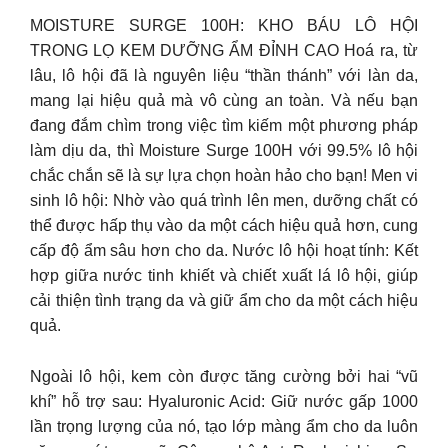
MOISTURE SURGE 100H: KHO BÁU LÔ HỘI
TRONG LỌ KEM DƯỠNG ẨM ĐỈNH CAO Hoá ra, từ
lâu, lô hội đã là nguyên liệu “thần thánh” với làn da,
mang lại hiệu quả mà vô cùng an toàn. Và nếu bạn
đang đắm chìm trong việc tìm kiếm một phương pháp
làm dịu da, thì Moisture Surge 100H với 99.5% lô hội
chắc chắn sẽ là sự lựa chọn hoàn hảo cho bạn! Men vi
sinh lô hội: Nhờ vào quá trình lên men, dưỡng chất có
thể được hấp thụ vào da một cách hiệu quả hơn, cung
cấp độ ẩm sâu hơn cho da. Nước lô hội hoạt tính: Kết
hợp giữa nước tinh khiết và chiết xuất lá lô hội, giúp
cải thiện tình trạng da và giữ ẩm cho da một cách hiệu
quả.
Ngoài lô hội, kem còn được tăng cường bởi hai “vũ
khí” hỗ trợ sau: Hyaluronic Acid: Giữ nước gấp 1000
lần trọng lượng của nó, tạo lớp màng ẩm cho da luôn