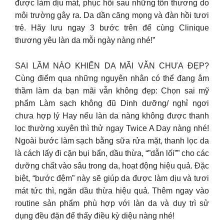
được làm dịu mát, phục hồi sau những tổn thương do
môi trường gây ra. Da dần căng mọng và đàn hồi tươi
trẻ. Hãy lưu ngay 3 bước trên để cùng Clinique
thương yêu làn da mỗi ngày nàng nhé!”
SAI LẦM NÀO KHIẾN DA MÃI VẪN CHƯA ĐẸP?
Cùng điểm qua những nguyên nhân có thể đang âm
thầm làm da bạn mãi vẫn không đẹp: Chọn sai mỹ
phẩm Làm sạch không đũ Dinh dưỡng/ nghỉ ngơi
chưa hợp lý Hay nếu làn da nàng không được thanh
lọc thường xuyên thì thử ngay Twice A Day nàng nhé!
Ngoài bước làm sạch bằng sữa rửa mặt, thanh lọc da
là cách lấy đi cặn bụi bẩn, dầu thừa, “”dẫn lối”” cho các
dưỡng chất vào sâu trong da, hoạt động hiệu quả. Đặc
biệt, “bước đệm” này sẽ giúp da được làm dịu và tươi
mát tức thì, ngăn dầu thừa hiệu quả. Thêm ngay vào
routine sản phẩm phù hợp với làn da và duy trì sử
dụng đều đặn để thấy điều kỳ diệu nàng nhé!