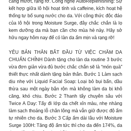
căng mướt, rạng rỡ. Công nghệ AutoReplenishing: Sự
kết hợp giữa lô hội hoạt tính và caffeine, kích hoạt hệ
thống tự bổ sung nước cho da. Với công thức độc đáo
của lô hội trong Moisture Surge, đây chắc chắn là lọ
kem dưỡng da mà bạn cần cho mùa hè này. Hãy sở
hữu ngay hôm nay để có làn da ẩm mịn và rạng rỡ!
YÊU BẢN THÂN BẮT ĐẦU TỪ VIỆC CHĂM DA
CHUẨN CHỈNH Dành tặng cho làn da routine 3 bước
vừa đơn giản vừa đủ bước chắc chắn sẽ là “món quà”
thiết thực nhất dành tặng bản thân. Bước 1 Làm sạch
dịu nhẹ với Liquid Facial Soap: Loại bỏ bụi bẩn, dầu
thừa sau một ngày bận rộn mà không làm da bị khô
căng, khó chịu. Bước 2 Thanh tẩy chuyên sâu với
Twice A Day: Tẩy đi lớp da chết xỉn màu, nhẹ nhàng
làm sạch thoáng lỗ chân lông mà vẫn giữ được độ ẩm
tự nhiên cho da. Bước 3 Cấp ẩm dài lâu với Moisture
Surge 100H: Tăng độ ẩm tức thì cho da đến 174%, da