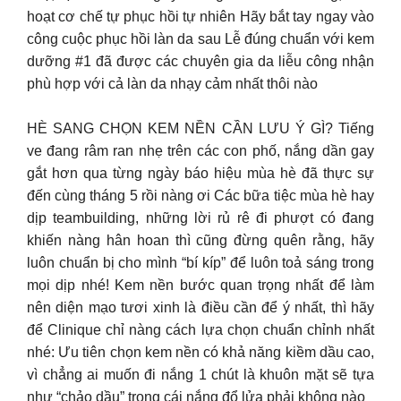
hoạt cơ chế tự phục hồi tự nhiên Hãy bắt tay ngay vào
công cuộc phục hồi làn da sau Lễ đúng chuẩn với kem
dưỡng #1 đã được các chuyên gia da liễu công nhận
phù hợp với cả làn da nhạy cảm nhất thôi nào
HÈ SANG CHỌN KEM NỀN CẦN LƯU Ý GÌ? Tiếng
ve đang râm ran nhẹ trên các con phố, nắng dần gay
gắt hơn qua từng ngày báo hiệu mùa hè đã thực sự
đến cùng tháng 5 rồi nàng ơi Các bữa tiệc mùa hè hay
dịp teambuilding, những lời rủ rê đi phượt có đang
khiến nàng hân hoan thì cũng đừng quên rằng, hãy
luôn chuẩn bị cho mình “bí kíp” để luôn toả sáng trong
mọi dịp nhé! Kem nền bước quan trọng nhất để làm
nên diện mạo tươi xinh là điều cần để ý nhất, thì hãy
để Clinique chỉ nàng cách lựa chọn chuẩn chỉnh nhất
nhé: Ưu tiên chọn kem nền có khả năng kiềm dầu cao,
vì chẳng ai muốn đi nắng 1 chút là khuôn mặt sẽ tựa
như “chảo dầu” trong cái nắng đổ lửa phải không nào