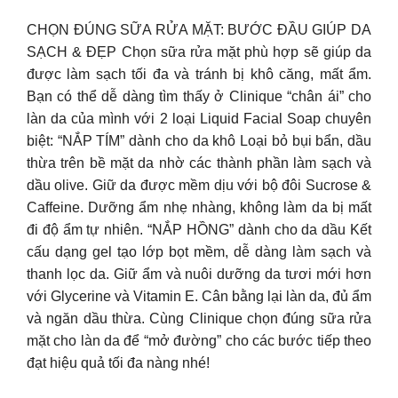
CHỌN ĐÚNG SỮA RỬA MẶT: BƯỚC ĐẦU GIÚP DA
SẠCH & ĐẸP Chọn sữa rửa mặt phù hợp sẽ giúp da
được làm sạch tối đa và tránh bị khô căng, mất ẩm.
Bạn có thể dễ dàng tìm thấy ở Clinique “chân ái” cho
làn da của mình với 2 loại Liquid Facial Soap chuyên
biệt: “NẮP TÍM” dành cho da khô Loại bỏ bụi bẩn, dầu
thừa trên bề mặt da nhờ các thành phần làm sạch và
dầu olive. Giữ da được mềm dịu với bộ đôi Sucrose &
Caffeine. Dưỡng ẩm nhẹ nhàng, không làm da bị mất
đi độ ẩm tự nhiên. “NẮP HỒNG” dành cho da dầu Kết
cấu dạng gel tạo lớp bọt mềm, dễ dàng làm sạch và
thanh lọc da. Giữ ẩm và nuôi dưỡng da tươi mới hơn
với Glycerine và Vitamin E. Cân bằng lại làn da, đủ ẩm
và ngăn dầu thừa. Cùng Clinique chọn đúng sữa rửa
mặt cho làn da để “mở đường” cho các bước tiếp theo
đạt hiệu quả tối đa nàng nhé!