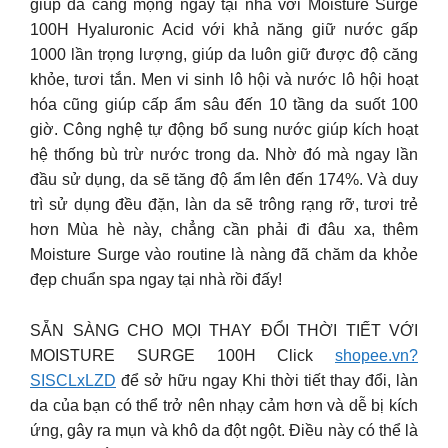
giúp da căng mọng ngay tại nhà với Moisture Surge
100H Hyaluronic Acid với khả năng giữ nước gấp
1000 lần trọng lượng, giúp da luôn giữ được độ căng
khỏe, tươi tắn. Men vi sinh lô hội và nước lô hội hoạt
hóa cũng giúp cấp ẩm sâu đến 10 tầng da suốt 100
giờ. Công nghệ tự động bổ sung nước giúp kích hoạt
hệ thống bù trừ nước trong da. Nhờ đó mà ngay lần
đầu sử dụng, da sẽ tăng độ ẩm lên đến 174%. Và duy
trì sử dụng đều đặn, làn da sẽ trông rạng rỡ, tươi trẻ
hơn Mùa hè này, chẳng cần phải đi đâu xa, thêm
Moisture Surge vào routine là nàng đã chăm da khỏe
đẹp chuẩn spa ngay tại nhà rồi đấy!
SẴN SÀNG CHO MỌI THAY ĐỔI THỜI TIẾT VỚI
MOISTURE SURGE 100H Click
shopee.vn?
SISCLxLZD
để sở hữu ngay Khi thời tiết thay đổi, làn
da của bạn có thể trở nên nhạy cảm hơn và dễ bị kích
ứng, gây ra mụn và khô da đột ngột. Điều này có thể là