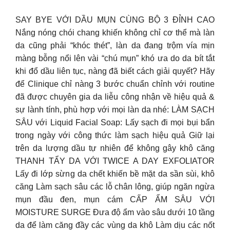
SAY BYE VỚI DẦU MỤN CÙNG BỘ 3 ĐỈNH CAO
Nắng nóng chói chang khiến không chỉ cơ thể mà làn
da cũng phải “khóc thét”, làn da đang trộm vía mịn
màng bỗng nổi lên vài “chú mụn” khó ưa do da bít tắt
khi đổ dầu liên tục, nàng đã biết cách giải quyết? Hãy
để Clinique chỉ nàng 3 bước chuẩn chỉnh với routine
đã được chuyên gia da liễu công nhận về hiệu quả &
sự lành tính, phù hợp với mọi làn da nhé: LÀM SẠCH
SÂU với Liquid Facial Soap: Lấy sạch đi mọi bụi bẩn
trong ngày với công thức làm sạch hiệu quả Giữ lại
trên da lượng dầu tự nhiên để không gây khô căng
THANH TẨY DA VỚI TWICE A DAY EXFOLIATOR
Lấy đi lớp sừng da chết khiến bề mặt da sần sùi, khô
căng Làm sạch sâu các lỗ chân lông, giúp ngăn ngừa
mụn đầu đen, mụn cám CẤP ẨM SÂU VỚI
MOISTURE SURGE Đưa độ ẩm vào sâu dưới 10 tầng
da để làm căng đầy các vùng da khô Làm dịu các nốt