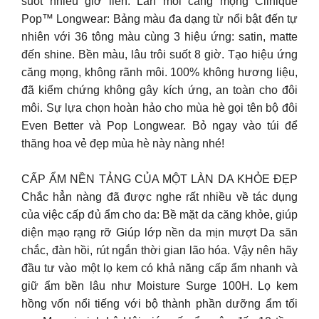
suốt nhiều giờ liền. Làn môi căng mọng Clinique
Pop™ Longwear: Bảng màu đa dạng từ nổi bật đến tự
nhiên với 36 tông màu cùng 3 hiệu ứng: satin, matte
đến shine. Bền màu, lâu trôi suốt 8 giờ. Tạo hiệu ứng
căng mọng, không rãnh môi. 100% không hương liệu,
đã kiểm chứng không gây kích ứng, an toàn cho đôi
môi. Sự lựa chọn hoàn hảo cho mùa hè gọi tên bộ đôi
Even Better và Pop Longwear. Bỏ ngay vào túi để
thăng hoa vẻ đẹp mùa hè này nàng nhé!
CẤP ẨM NỀN TẢNG CỦA MỘT LÀN DA KHỎE ĐẸP
Chắc hẳn nàng đã được nghe rất nhiều về tác dụng
của việc cấp đủ ẩm cho da: Bề mặt da căng khỏe, giúp
diện mạo rạng rỡ Giúp lớp nền da mịn mượt Da săn
chắc, đàn hồi, rút ngắn thời gian lão hóa. Vậy nên hãy
đầu tư vào một lọ kem có khả năng cấp ẩm nhanh và
giữ ẩm bền lâu như Moisture Surge 100H. Lọ kem
hồng vốn nổi tiếng với bộ thành phần dưỡng ẩm tối