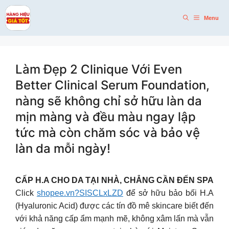
Skip
to
Menu
content
Làm Đẹp 2 Clinique Với Even
Better Clinical Serum Foundation,
nàng sẽ không chỉ sở hữu làn da
mịn màng và đều màu ngay lập
tức mà còn chăm sóc và bảo vệ
làn da mỗi ngày!
CẤP H.A CHO DA TẠI NHÀ, CHẲNG CẦN ĐẾN SPA
Click
shopee.vn?SISCLxLZD
để sở hữu bảo bối H.A
(Hyaluronic Acid) được các tín đồ mê skincare biết đến
với khả năng cấp ẩm mạnh mẽ, không xâm lấn mà vẫn