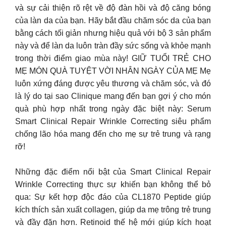
và sự cải thiện rõ rệt về độ đàn hồi và độ căng bóng
của làn da của bạn. Hãy bắt đầu chăm sóc da của bạn
bằng cách tối giản nhưng hiệu quả với bộ 3 sản phẩm
này và để làn da luôn tràn đầy sức sống và khỏe mạnh
trong thời điểm giao mùa này! GIỮ TUỔI TRẺ CHO
MẸ MÓN QUÀ TUYỆT VỜI NHÂN NGÀY CỦA MẸ Mẹ
luôn xứng đáng được yêu thương và chăm sóc, và đó
là lý do tại sao Clinique mang đến bạn gợi ý cho món
quà phù hợp nhất trong ngày đặc biệt này: Serum
Smart Clinical Repair Wrinkle Correcting siêu phẩm
chống lão hóa mang đến cho mẹ sự trẻ trung và rạng
rỡ!
Những đặc điểm nổi bật của Smart Clinical Repair
Wrinkle Correcting thực sự khiến bạn không thể bỏ
qua: Sự kết hợp độc đáo của CL1870 Peptide giúp
kích thích sản xuất collagen, giúp da mẹ trông trẻ trung
và đầy đặn hơn. Retinoid thế hệ mới giúp kích hoạt