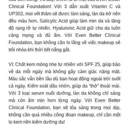
Clinical Foundation! Với 3 dẫn xuất Vitamin C và
UP302, mọi vết thâm sẽ được làm sáng, làn da trở nên
đều màu hơn. Salicylic Acid giúp làm mịn da và tăng
độ rạng rỡ tự nhiên. Hyaluronic Acid giữ cho da luôn
căng mọng và đủ ẩm. Với Even Better Clinical
Foundation, bạn không cần lo lắng về việc makeup sẽ
trôi nhòa khi thời tiết nắng gắt.
Vì: Chất kem mỏng nhẹ tự nhiên với SPF 25, giúp bảo
vệ da mỗi ngày mà không gây cảm giác nặng mặt.
Màu sắc vẫn bền lâu dù bạn hoạt động ngoài trời suốt
cả ngày. Kiểm soát dầu nhờn, giúp da “thở” thoải mái.
Với 3 loại serum nuôi dưỡng, làn da không chỉ sáng
mà còn ẩm mịn hơn từng ngày. Với Even Better
Clinical Foundation, bạn sẽ tỏa sáng trong mọi dịp,
không cần quá nhiều công đoạn makeup, chỉ cần một
lọ kem nền kiêm dưỡng da!