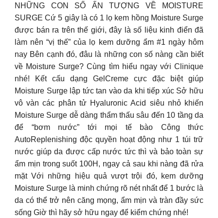
NHỮNG CON SỐ ẤN TƯỢNG VỀ MOISTURE
SURGE Cứ 5 giây là có 1 lọ kem hồng Moisture Surge
được bán ra trên thế giới, đây là số liệu kinh điển đã
làm nên “vị thế” của lọ kem dưỡng ẩm #1 ngày hôm
nay Bên cạnh đó, đâu là những con số nàng cần biết
về Moisture Surge? Cùng tìm hiểu ngay với Clinique
nhé! Kết cấu dạng GelCreme cực đặc biệt giúp
Moisture Surge lập tức tan vào da khi tiếp xúc Sở hữu
vô vàn các phân tử Hyaluronic Acid siêu nhỏ khiến
Moisture Surge dễ dàng thẩm thấu sâu đến 10 tầng da
để “bơm nước” tới mọi tế bào Công thức
AutoReplenishing độc quyền hoạt động như 1 túi trữ
nước giúp da được cấp nước tức thì và bảo toàn sự
ẩm mịn trong suốt 100H, ngay cả sau khi nàng đã rửa
mặt Với những hiệu quả vượt trội đó, kem dưỡng
Moisture Surge là minh chứng rõ nét nhất để 1 bước là
da có thể trở nên căng mọng, ẩm mịn và tràn đầy sức
sống Giờ thì hãy sở hữu ngay để kiểm chứng nhé!