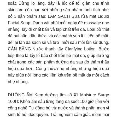
soát. Đừng lo lắng, đây là lúc để tối giản chu trình
skincare của bạn với những sản phẩm lành tính như
bộ 3 sản phẩm sau: LÀM SẠCH Sữa rửa mặt Liquid
Facial Soap: Dành vài phút mỗi ngày để massage nhẹ
nhàng, lấy đi chất bẩn và tạp chất trên da. Loại bỏ triệt
để bụi bẩn, dầu thừa, và các mảnh vụn li ti trên bề mặt,
để lại làn da sạch sẽ và tươi mới sau mỗi lần sử dụng.
CÂN BẰNG Nước thanh tẩy Clarifying Lotion: Bước
tiếp theo là tẩy tế bào chết trên bề mặt da, giúp dưỡng
chất trong các sản phẩm dưỡng da sau đó thẩm thấu
hiệu quả hơn. Công thức nhẹ nhàng nhưng hiệu quả
này giúp nới lỏng các liên kết trên bề mặt da một cách
nhẹ nhàng.
DƯỠNG ẨM Kem dưỡng ẩm số #1 Moisture Surge
100H: Khóa ẩm sâu từng tầng da suốt 100 giờ liền với
công nghệ Tự động bù trừ nước và thành phần men vi
sinh lô hội độc quyền. Trải nghiệm cảm giác mềm mại