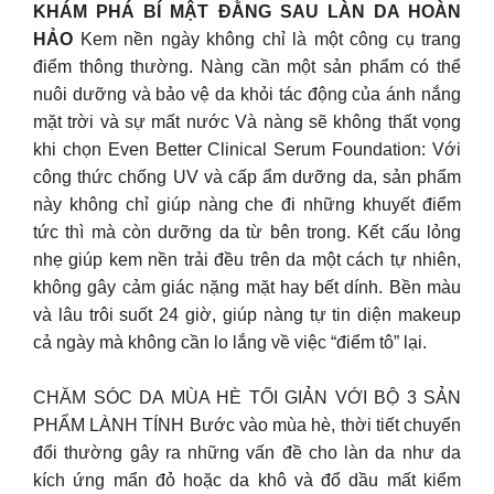
KHÁM PHÁ BÍ MẬT ĐẰNG SAU LÀN DA HOÀN
HẢO
Kem nền ngày không chỉ là một công cụ trang
điểm thông thường. Nàng cần một sản phẩm có thể
nuôi dưỡng và bảo vệ da khỏi tác động của ánh nắng
mặt trời và sự mất nước Và nàng sẽ không thất vọng
khi chọn Even Better Clinical Serum Foundation: Với
công thức chống UV và cấp ẩm dưỡng da, sản phẩm
này không chỉ giúp nàng che đi những khuyết điểm
tức thì mà còn dưỡng da từ bên trong. Kết cấu lỏng
nhẹ giúp kem nền trải đều trên da một cách tự nhiên,
không gây cảm giác nặng mặt hay bết dính. Bền màu
và lâu trôi suốt 24 giờ, giúp nàng tự tin diện makeup
cả ngày mà không cần lo lắng về việc “điểm tô” lại.
CHĂM SÓC DA MÙA HÈ TỐI GIẢN VỚI BỘ 3 SẢN
PHẨM LÀNH TÍNH Bước vào mùa hè, thời tiết chuyển
đổi thường gây ra những vấn đề cho làn da như da
kích ứng mẩn đỏ hoặc da khô và đổ dầu mất kiểm