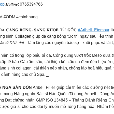
hop
𝑯𝒐𝒕𝒍𝒊𝒏𝒆: 0765394766
EOM #ODM #chinhhang
 𝐃𝐀 𝐂𝐀̆𝐍𝐆 𝐁𝐎́𝐍𝐆- 𝐒𝐀́𝐍𝐆 𝐊𝐇𝐎𝐄̉ 𝐓Ừ 𝐆Ố𝐂
#Aribell_Etemour
là
tăng sinh Collagen giúp da căng bóng tức thì ngay sau liệu trình
̂̃𝑖 𝑝ℎ𝑎̂𝑛 𝑡𝑢̛̉ 𝐷𝑁𝐴 𝑑𝑎̀𝑖 – làm tăng các nguyên bào sợi, khôi phục và tái
m tự nhiên có trong lớp biểu bì da. Công dụng vượt trội: Meso đư
g cấp tế bào Cấp ẩm sâu, cải thiện kết cấu da đem đến hiệu ứn
Tăng sinh collagen, cải thiện nếp nhăn, chống lão hoá hiệu quả H
i dành riêng cho chủ Spa. _
G NGA SĂN ĐÓN
Aribell Filler giúp cải thiện các đường né
nhăn mỏng Hàng nghìn Bác sĩ Hàn Quốc đã dùng Aribell . Dòng 
 tháng Đạt chứng nhận GMP ISO 134845 – Tháng Dành Riêng 
được giá sỉ cho các đại lý muốn mở rộng hàng hóa. Nhằm hỗ t