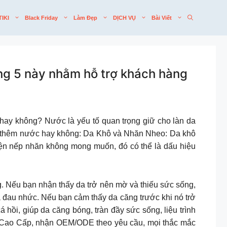
TIKI
Black Friday
Làm Đẹp
DỊCH VỤ
Bài Viết
áng 5 này nhằm hỗ trợ khách hàng
 hay không? Nước là yếu tố quan trọng giữ cho làn da
ần thêm nước hay không: Da Khô và Nhăn Nheo: Da khô
iện nếp nhăn không mong muốn, đó có thể là dấu hiệu
Nếu bạn nhận thấy da trở nên mờ và thiếu sức sống,
 đau nhức. Nếu bạn cảm thấy da căng trước khi nó trở
 hồi, giúp da căng bóng, tràn đầy sức sống, liệu trình
c Cao Cấp, nhận OEM/ODE theo yêu cầu, mọi thắc mắc