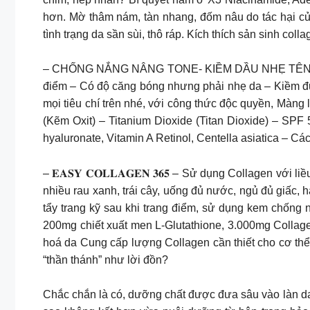
hơn. Mờ thâm nám, tàn nhang, đốm nâu do tác hại c
tình trạng da sần sùi, thô ráp. Kích thích sản sinh col
– CHỐNG NẮNG NÂNG TONE- KIỀM DẦU NHẸ TÊNH Bạn 
điểm – Có độ căng bóng nhưng phải nhẹ da – Kiềm đ
mọi tiêu chí trên nhé, với công thức độc quyền, Màng
(Kẽm Oxit) – Titanium Dioxide (Titan Dioxide) – SP
hyaluronate, Vitamin A Retinol, Centella asiatica – Cá
– 𝐄𝐀𝐒𝐘 𝐂𝐎𝐋𝐋𝐀𝐆𝐄𝐍 𝟑𝟔𝟓 – Sử dụng Collagen 
nhiều rau xanh, trái cây, uống đủ nước, ngủ đủ giấc,
tẩy trang kỹ sau khi trang điểm, sử dụng kem chống 
200mg chiết xuất men L-Glutathione, 3.000mg Collag
hoá da Cung cấp lượng Collagen cần thiết cho cơ thể
“thần thánh” như lời đồn?
Chắc chắn là có, dưỡng chất được đưa sâu vào làn da, 