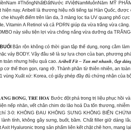
iPhóngMiềnNam #ThốngNhấtĐấtNước #ViệtNamMuônNăm MỸ
ện nay. Aribell là thương hiệu nổi tiếng tại Hàn Quốc, được
 che khuyết điểm trên làn da, 3 màng lọc tia UV quang phổ cực
e, Vitamin A Retinol và cả PDRN giúp da vừa trắng vừa căng. 
nh. COMBO này siêu tiện lợi vừa chống nắng vừa dưỡng da TRẮ
BUỔI
Bận rộn không có thời gian tập thể dụng, nọng cằm làm k
ặc váy BODY. Vậy đâu sẽ là sự lựa chọn của bạn, phương ph
g hiệu quả cao. 𝑨𝒓𝒊𝒃𝒆𝒍𝒍 𝑭𝒊𝒕 – 𝑻𝒂𝒏 𝒎𝒐̛̃ 𝒏𝒉𝒂𝒏𝒉, đ𝒆̣𝒑 𝒅
iúp cơ thể thon gọn, rạng rỡ. Thành phần từ thiên nhiên, an to
c 1 vùng Xuất xứ: Korea, có giấy phép đầy đủ chứng nhận của bộ
𝐋𝐀̀𝐍 𝐃𝐀 𝐂𝐀̆𝐍𝐆 𝐁𝐎́𝐍𝐆, 𝐓𝐑𝐄̉ 𝐇𝐎𝐀́ Bước đột phá trong trị liệ
t hiện nếp nhăn, vết chân chim do lão hoá Da tổn thương, nhi
: KHÔNG ĐAU KHÔNG SƯNG KHÔNG BIẾN CHỨNG Thành phần chính: 𝘗𝘰
tính, không gây sưng, buốt, bầm. Chất filler giữ dáng lâu
it Hyaluronic trong sản phẩm liên kết chặt chẽ hơn, mang lại hi