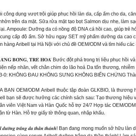
ng dụng vượt trội giúp phục hồi làn da, cấp ẩm cho da, căng 
nhờn trên da mặt. Sữa rửa mặt tạo bọt Salmon dịu nhẹ, làm sạc
t lại. Ampoule: Dưỡng da có nồng độ DNA cá hồi cao, giúp trẻ
 cung cấp độ ẩm. Sở hữu ngay SET mỹ phẩm dưỡng da cao cấ
hàng Aribell tại Hà Nội với chủ đề OEM/ODM và tìm hiểu các 
𝐋𝐀̀𝐍 𝐃𝐀 𝐂𝐀̆𝐍𝐆 𝐁𝐎́𝐍𝐆, 𝐓𝐑𝐄̉ 𝐇𝐎𝐀́ Bước đột phá trong trị liệ
t hiện nếp nhăn, vết chân chim do lão hoá Da tổn thương, nhi
KHÔNG ĐAU KHÔNG SƯNG KHÔNG BIẾN CHỨNG Thành phần chính: 𝘗𝘰𝘭𝘺𝘯
EM/ODM Aribell thuộc tập đoàn GLKBIO, là thương hiệu 
bell bạn sẽ được hưởng các chính sách sau: Tạo thương hiệu v
hân viên Việt Nam và Hàn Quốc hỗ trợ 24/7 Hợp tác OEM/ODM 
 từ Hàn. Hỗ trợ giấy tờ thông quan, nhập khẩu.
 𝒔𝒆𝒓𝒖𝒎 𝑨𝒓𝒊𝒃𝒆𝒍𝒍 𝒅𝒖̛𝒐̛̃𝒏𝒈 𝒕𝒓𝒂̆́𝒏𝒈 𝒅𝒂 𝒕𝒉𝒂̂̀𝒏 𝒕𝒉𝒂́𝒏𝒉! Bạn đan
osine cùng serum Aribell dưỡng trắng da thần thánh! Làm sáng