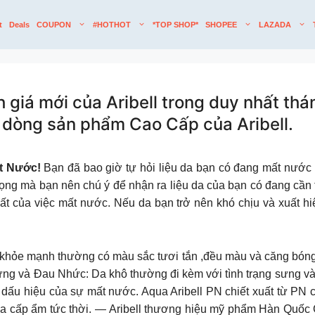
t
Deals
COUPON
#HOTHOT
*TOP SHOP*
SHOPEE
LAZADA
 giá mới của Aribell trong duy nhất th
 dòng sản phẩm Cao Cấp của Aribell.
ất Nước!
Bạn đã bao giờ tự hỏi liệu da bạn có đang mất nước
trọng mà bạn nên chú ý để nhận ra liệu da của bạn có đang c
hất của việc mất nước. Nếu da bạn trở nên khó chịu và xuất h
hỏe mạnh thường có màu sắc tươi tắn ,đều màu và căng bóng. 
Sưng và Đau Nhức: Da khô thường đi kèm với tình trạng sưng và
dấu hiệu của sự mất nước. Aqua Aribell PN chiết xuất từ PN cá
 da cấp ẩm tức thời. — Aribell thương hiệu mỹ phẩm Hàn Quố