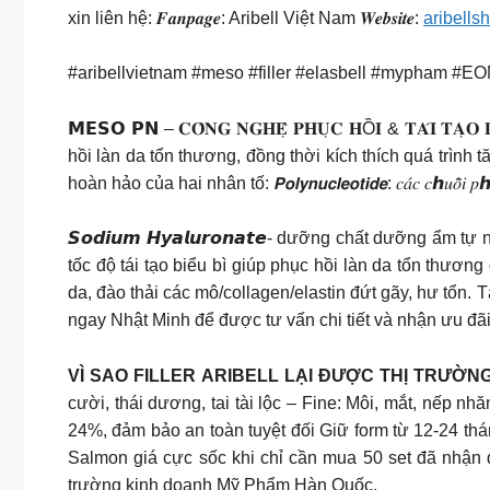
xin liên hệ: 𝑭𝒂𝒏𝒑𝒂𝒈𝒆: Aribell Việt Nam 𝑾𝒆𝒃𝒔𝒊𝒕𝒆:
aribells
#aribellvietnam #meso #filler #elasbell #mypham #
𝗠𝗘𝗦𝗢 𝗣𝗡 – 𝐂𝐎̂𝐍𝐆 𝐍𝐆𝐇𝐄̣̂ 𝐏𝐇𝐔̣𝐂 𝐇Ồ𝐈 & 𝐓𝐀́𝐈 𝐓𝐀̣𝐎
hồi làn da tổn thương, đồng thời kích thích quá trình 
hoàn hảo của hai nhân tố: 𝙋𝙤𝙡𝙮𝙣𝙪𝙘𝙡𝙚𝙤𝙩𝙞𝙙𝙚: 𝑐𝑎́𝑐 𝑐ℎ𝑢𝑜
𝙎𝙤𝙙𝙞𝙪𝙢 𝙃𝙮𝙖𝙡𝙪𝙧𝙤𝙣𝙖𝙩𝙚- dưỡng chất dưỡng ẩ
tốc độ tái tạo biểu bì giúp phục hồi làn da tổn thươn
da, đào thải các mô/collagen/elastin đứt gãy, hư tổn. 
ngay Nhật Minh để được tư vấn chi tiết và nhận ưu đã
VÌ SAO FILLER ARIBELL LẠI ĐƯỢC THỊ TRƯỜN
cười, thái dương, tai tài lộc – Fine: Môi, mắt, nếp 
24%, đảm bảo an toàn tuyệt đối Giữ form từ 12-24
Salmon giá cực sốc khi chỉ cần mua 50 set đã nhận 
trường kinh doanh Mỹ Phẩm Hàn Quốc.