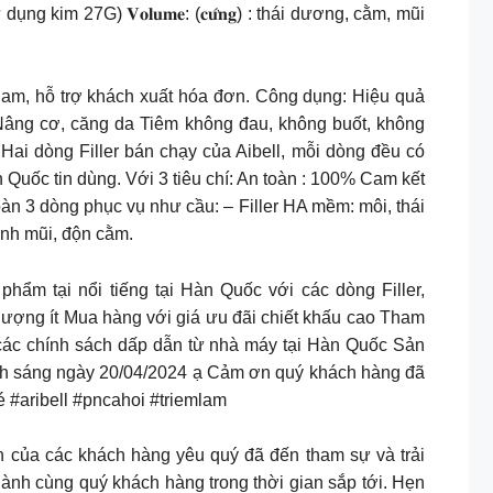
dụng kim 27G) 𝐕𝐨𝐥𝐮𝐦𝐞: (𝐜𝐮̛́𝐧𝐠) : thái dương, cằm, mũi
 hỗ trợ khách xuất hóa đơn. Công dụng: Hiệu quả
 Nâng cơ, căng da Tiêm không đau, không buốt, không
Hai dòng Filler bán chạy của Aibell, mỗi dòng đều có
uốc tin dùng. Với 3 tiêu chí: An toàn : 100% Cam kết
àn 3 dòng phục vụ như cầu: – Filler HA mềm: môi, thái
ình mũi, độn cằm.
tại nổi tiếng tại Hàn Quốc với các dòng Filler,
lượng ít Mua hàng với giá ưu đãi chiết khấu cao Tham
các chính sách dấp dẫn từ nhà máy tại Hàn Quốc Sản
ình sáng ngày 20/04/2024 ạ Cảm ơn quý khách hàng đã
é #aribell #pncahoi #triemlam
nh của các khách hàng yêu quý đã đến tham sự và trải
hành cùng quý khách hàng trong thời gian sắp tới. Hẹn