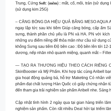
Trung, Cứng 𝐒𝐨𝐟𝐭: (𝐦𝐞̂̀𝐦) : mắt, cổ, môi, trán (sử dụng
(sử dụng kim 25G)
– CĂNG BÓNG DA HIỆU QUẢ BẰNG MESO AQUA ARIBELL
ngay lập tức sau khi tiêm Giúp căng bóng, cấp ẩm S
sưng, thành phần chủ yếu là PN và HA. PN với kích t
những ưu điểm riêng để thỏa mãn như cầu sử dụng của
không Sưng sau tiêm Độ bền cao : Độ bền lên tới 12-1
dương, nếp nhăn nhỏ quanh miệng, quanh mắt – Filler 
— TẠO RA THƯƠNG HIỆU THEO CÁCH RIÊNG CỦA BẠN A
SkinBooster và Mỹ Phẩm. Khi hợp tác cùng Aribell bạ
gia hoạt động quảng bá, hỗ trợ Maketing Có nhân v
phẩm đạt chất lượng Hàn Quốc có giấy chứng nhận từ
đến tham gia trải nghiệm sản phẩm Aribell nhe. Sáng 
Cập nhật tình hình 2 ngày qua tại gian hàng triển l
nghiệm sản phẩm. Còn rất nhiều Deal hời tại triểm lã