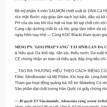
Bộ mỹ phẩm 4 món SALMON chiết xuất từ DNA Cá Hồi cô
rửa mặt: Bước này giúp làm sạch bụi bẩn, dầu và bã 
PH của da sau khi rửa mặt và loại bỏ tạp chất còn só
Cung cấp dưỡng chất từ cá hồi, giúp làm mềm da và
ngay hôm nay nhé — Cùng KOC Blacki tham quan gian 
𝐌𝐄𝐒𝐎 𝐏𝐍: “𝐆𝐈𝐀̉𝐈 𝐏𝐇𝐀́𝐏 𝐕𝐀̀𝐍𝐆” 𝐓𝐀́𝐈 𝐒𝐈𝐍𝐇 
& hiệu quả. Da khô ráp, sần sùi, thiếu nước Da xuấ
CE chứng nhận an toàn và hiệu quả, đáp ứng tiêu chí 3-0: 
_ TẠO RA THƯƠNG HIỆU THEO CÁCH RIÊNG CỦA BẠN O
Filler, SkinBooster và Mỹ Phẩm. Khi hợp tác cùng Ari
Tham gia hoạt động quảng bá, hỗ trợ Maketing Có n
Sản phẩm đạt chất lượng Hàn Quốc có giấy chứng nhận
— 𝑩𝒊́ 𝒒𝒖𝒚𝒆̂́𝒕 𝑿𝟑 𝑵𝒊𝒂𝒄𝒊𝒏𝒂𝒎𝒊𝒅𝒆, 𝑨𝒅𝒆𝒏𝒐𝒔𝒊𝒏𝒆 𝒄𝒖̀𝒏
chim, nếp nhăn? Bí quyết nằm ở X3 Niacinamide, Aden