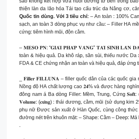
sao không kết hợp vừa nuôi dưỡng từ bên trong bảo
thiện làn da lão hóa Tái tạo cấu trúc da Nâng cơ, c
Quốc tin dùng. Với 3 tiêu chí:
– An toàn : 100% Cam 
sạch, an toàn 3 dòng phục vụ như cầu: – Filler HA mề
cứng: tiêm hình mũi, độn cằm.
– 𝐌𝐄𝐒𝐎 𝐏𝐍: “𝐆𝐈𝐀̉𝐈 𝐏𝐇𝐀́𝐏 𝐕𝐀̀𝐍𝐆” 𝐓𝐀́𝐈 𝐒𝐈𝐍
toàn & hiệu quả. Da khô ráp, sần sùi, thiếu nước D
FDA & CE chứng nhận an toàn và hiệu quả, đáp ứng tiêu chí
_ 𝐅𝐢𝐥𝐥𝐞𝐫 𝐅𝐈𝐋𝐋𝐔𝐍𝐀 – filler quốc dân của các quốc
Nồng độ HA chất lượng cao 𝟐𝟒% và được hàng nghìn b
đông nam á Ba dòng Filler: Mềm, Trung, Cứng 𝐒𝐨𝐟𝐭: (𝐦
𝐕𝐨𝐥𝐮𝐦𝐞: (𝐜𝐮̛́𝐧𝐠) : thái dương, cằm, mũi (sử d
phụ nữ Được sản xuất ở Hàn Quốc, cùng công thức đ
đường nét trên khuôn mặt: – Shape: Cằm – Deep: Má ba
.