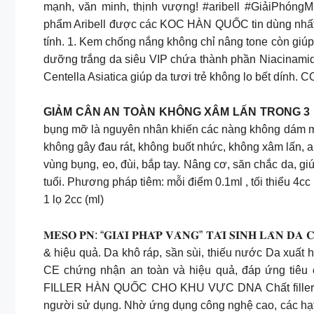
mạnh, văn minh, thịnh vượng! #aribell #Giả
phẩm Aribell được các KOC HÀN QUỐC tin dùng nhất hi
tính. 1. Kem chống nắng không chỉ nâng tone còn giúp
dưỡng trắng da siêu VIP chứa thành phần Niacinamid
Centella Asiatica giúp da tươi trẻ không lo bết dí
GIẢM CÂN AN TOÀN KHÔNG XÂM LẤN TRONG 3 
bụng mỡ là nguyên nhân khiến các nàng không dám m
không gây đau rát, không buốt nhức, không xâm lấn, an toàn nhưn
vùng bụng, eo, đùi, bắp tay. Nâng cơ, săn chắc da, g
tuổi. Phương pháp tiêm: mỗi điểm 0.1ml , tối thiểu 4c
1 lọ 2cc (ml)
𝐌𝐄𝐒𝐎 𝐏𝐍: “𝐆𝐈𝐀̉𝐈 𝐏𝐇𝐀́𝐏 𝐕𝐀̀𝐍𝐆” 𝐓𝐀́𝐈 𝐒𝐈𝐍𝐇 
& hiệu quả. Da khô ráp, sần sùi, thiếu nước Da xuấ
CE chứng nhận an toàn và hiệu quả, đáp ứng tiêu chí 3-0
FILLER HÀN QUỐC CHO KHU VỰC DNA Chất filler lành 
người sử dụng. Nhờ ứng dụng công nghệ cao, các hạt Ax