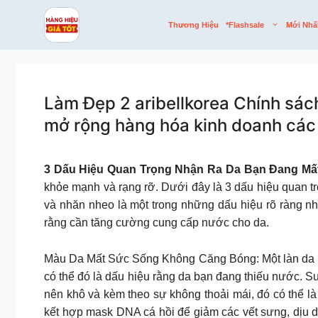
Skip
to
Thương Hiệu
*flashsale
Mới Nhấ
content
Làm Đẹp 2 aribellkorea Chính sách
mở rộng hàng hóa kinh doanh các
3 Dấu Hiệu Quan Trọng Nhận Ra Da Bạn Đang M
khỏe mạnh và rạng rỡ. Dưới đây là 3 dấu hiệu quan 
và nhăn nheo là một trong những dấu hiệu rõ ràng n
rằng cần tăng cường cung cấp nước cho da.
Màu Da Mất Sức Sống Không Căng Bóng: Một làn da k
có thể đó là dấu hiệu rằng da bạn đang thiếu nước. 
nên khô và kèm theo sự không thoải mái, đó có thể là 
kết hợp mask DNA cá hồi để giảm các vết sưng, dịu