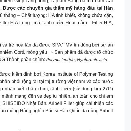
khi tiêm Giúp căng bóng, cấp ẩm Sáng da,mờ nám Cải
ga. Được các chuyên gia thẩm mỹ hàng đầu tại Hàn
 tháng – Chất lượng: HA tinh khiết, không chứa cặn,
ler H.A trung : má, rãnh cười, Hoặc cằm – Filler H.A,
 liệu phục hồi và trẻ hoá làn da được SPA/TMV tin dùng bởi sự an
g, nhiễm Corti, mỏng yếu ➝ Sản phẩm đã được tổ chức
𝘭𝘺𝘯𝘶𝘤𝘭𝘦𝘰𝘵𝘪𝘥𝘦, 𝘏𝘺𝘢𝘭𝘶𝘳𝘰𝘯𝘪𝘤 𝘢𝘤𝘪𝘥
toàn đã được kiểm định bởi Korea Institute of Polymer Testing
hân phối rộng rãi tại thị trường việt nam và các nước
𝐠) : nếp nhăn, vết chân chim, rãnh cười (sử dụng kim 27G)
với sứ mệnh mang đến vẻ đẹp tự nhiên, an toàn cho chị em
ISEIDO Nhật Bản. Aribell Filler giúp cải thiện các
 nhăn mỏng Hàng nghìn Bác sĩ Hàn Quốc đã dùng Aribell