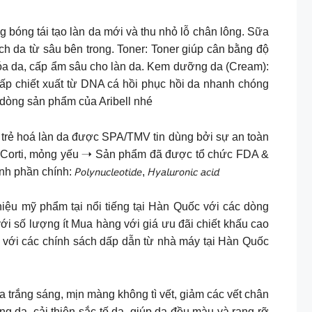
bóng tái tạo làn da mới và thu nhỏ lỗ chân lông. Sữa
h da từ sâu bên trong. Toner: Toner giúp cân bằng độ
 hóa da, cấp ẩm sâu cho làn da. Kem dưỡng da (Cream):
p chiết xuất từ DNA cá hồi phục hồi da nhanh chóng
dòng sản phẩm của Aribell nhé
u phục hồi và trẻ hoá làn da được SPA/TMV tin dùng bởi sự an toàn
ễm Corti, mỏng yếu ➝ Sản phẩm đã được tổ chức FDA &
𝘤𝘭𝘦𝘰𝘵𝘪𝘥𝘦, 𝘏𝘺𝘢𝘭𝘶𝘳𝘰𝘯𝘪𝘤 𝘢𝘤𝘪𝘥
mỹ phẩm tại nổi tiếng tại Hàn Quốc với các dòng
ới số lượng ít Mua hàng với giá ưu đãi chiết khấu cao
với các chính sách dấp dẫn từ nhà máy tại Hàn Quốc
g mong muốn sở hữu làn da trắng sáng, mịn màng không tì vết, giảm các vết chân
 da, cải thiện sắc tố da, giúp da đều màu và rạng rỡ