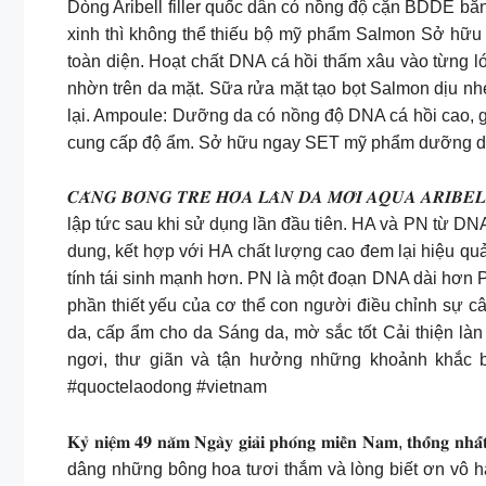
Dòng Aribell filler quốc dân có nồng độ cặn BDDE 
xinh thì không thể thiếu bộ mỹ phẩm Salmon Sở hữu g
toàn diện. Hoạt chất DNA cá hồi thấm xâu vào từng l
nhờn trên da mặt. Sữa rửa mặt tạo bọt Salmon dịu nhẹ
lại. Ampoule: Dưỡng da có nồng độ DNA cá hồi cao, 
cung cấp độ ẩm. Sở hữu ngay SET mỹ phẩm dưỡng da 
𝑪𝑨̆𝑵𝑮 𝑩𝑶́𝑵𝑮 𝑻𝑹𝑬̉ 𝑯𝑶́𝑨 𝑳𝑨̀𝑵 𝑫𝑨 𝑴𝑶̛́𝑰 𝑨𝑸𝑼𝑨 
lập tức sau khi sử dụng lần đầu tiên. HA và PN từ DNA
dung, kết hợp với HA chất lượng cao đem lại hiệu quả tuyệt
tính tái sinh mạnh hơn. PN là một đoạn DNA dài hơn PDRN t
phần thiết yếu của cơ thể con người điều chỉnh sự c
da, cấp ẩm cho da Sáng da, mờ sắc tốt Cải thiện làn da lão hóa
ngơi, thư giãn và tận hưởng những khoảnh khắc b
#quoctelaodong #vietnam
𝐊𝐲̉ 𝐧𝐢𝐞̣̂𝐦 𝟒𝟗 𝐧𝐚̆𝐦 𝐍𝐠𝐚̀𝐲 𝐠𝐢𝐚̉𝐢 𝐩𝐡𝐨́𝐧𝐠 𝐦𝐢𝐞̂̀𝐧 𝐍
dâng những bông hoa tươi thắm và lòng biết ơn vô h