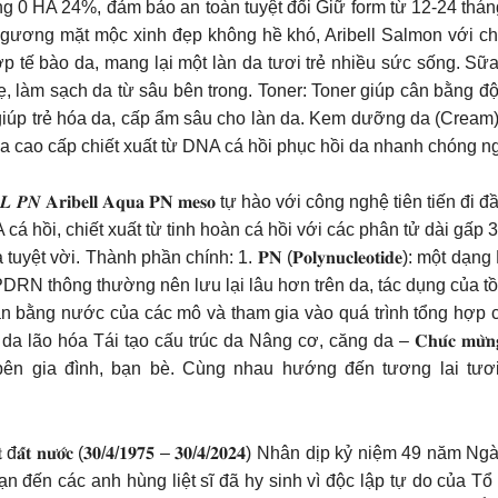
bằng 0 HA 24%, đảm bảo an toàn tuyệt đối Giữ form từ 12-24 
ương mặt mộc xinh đẹp không hề khó, Aribell Salmon với chiế
ớp tế bào da, mang lại một làn da tươi trẻ nhiều sức sống. Sữ
, làm sạch da từ sâu bên trong. Toner: Toner giúp cân bằng độ 
giúp trẻ hóa da, cấp ẩm sâu cho làn da. Kem dưỡng da (Cream)
cao cấp chiết xuất từ DNA cá hồi phục hồi da nhanh chóng n
𝑨𝑹𝑰𝑩𝑬𝑳𝑳 𝑷𝑵 𝐀𝐫𝐢𝐛𝐞𝐥𝐥 𝐀𝐪𝐮𝐚 𝐏𝐍 𝐦𝐞𝐬𝐨 tự hào với công nghệ 
 cá hồi, chiết xuất từ tinh hoàn cá hồi với các phân tử dài gấ
 vời. Thành phần chính: 1. 𝐏𝐍 (𝐏𝐨𝐥𝐲𝐧𝐮𝐜𝐥𝐞𝐨𝐭𝐢𝐝𝐞): một
hông thường nên lưu lại lâu hơn trên da, tác dụng của tồn tại lâu h
ân bằng nước của các mô và tham gia vào quá trình tổng hợp c
 Tái tạo cấu trúc da Nâng cơ, căng da – 𝐂𝐡𝐮́𝐜 𝐦𝐮̛̀𝐧𝐠 𝐍𝐠𝐚̀𝐲 𝐐
ên gia đình, bạn bè. Cùng nhau hướng đến tương lai tươi 
𝐦, 𝐭𝐡𝐨̂́𝐧𝐠 𝐧𝐡𝐚̂́𝐭 đ𝐚̂́𝐭 𝐧𝐮̛𝐨̛́𝐜 (𝟑𝟎/𝟒/𝟏𝟗𝟕𝟓 – 𝟑𝟎/𝟒/𝟐𝟎𝟐𝟒) Nh
ạn đến các anh hùng liệt sĩ đã hy sinh vì độc lập tự do của 