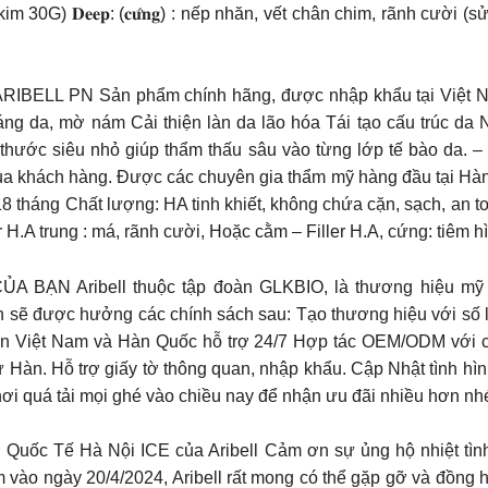
 kim 30G) 𝐃𝐞𝐞𝐩: (𝐜𝐮̛́𝐧𝐠) : nếp nhăn, vết chân chim, rãnh cười (sử 
 PN Sản phẩm chính hãng, được nhập khẩu tại Việt Nam,
áng da, mờ nám Cải thiện làn da lão hóa Tái tạo cấu trúc da
hước siêu nhỏ giúp thẩm thấu sâu vào từng lớp tế bào da. – 
 khách hàng. Được các chuyên gia thẩm mỹ hàng đầu tại Hàn Q
8 tháng Chất lượng: HA tinh khiết, không chứa cặn, sạch, an to
H.A trung : má, rãnh cười, Hoặc cằm – Filler H.A, cứng: tiêm h
ribell thuộc tập đoàn GLKBIO, là thương hiệu mỹ phẩm 
n sẽ được hưởng các chính sách sau: Tạo thương hiệu với số 
iên Việt Nam và Hàn Quốc hỗ trợ 24/7 Hợp tác OEM/ODM với 
 Hàn. Hỗ trợ giấy tờ thông quan, nhập khẩu. Cập Nhật tình h
hơi quá tải mọi ghé vào chiều nay để nhận ưu đãi nhiều hơn nh
ãm Quốc Tế Hà Nội ICE của Aribell Cảm ơn sự ủng hộ nhiệt tì
m vào ngày 20/4/2024, Aribell rất mong có thể gặp gỡ và đồng 