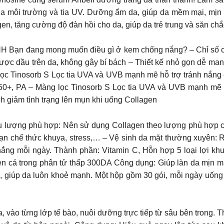
ủa môi trường và tia UV. Dưỡng ẩm da, giúp da mềm mại, mịn 
lagen, tăng cường độ đàn hồi cho da, giúp da trẻ trung và săn ch
đang mong muốn điều gì ở kem chống nắng? – Chỉ số chố
ược dầu trên da, không gây bí bách – Thiết kế nhỏ gọn dễ ma
 lọc Tinosorb S Lọc tia UVA và UVB mạnh mẽ hỗ trợ tránh nắng
F 50+, PA – Màng lọc Tinosorb S Lọc tia UVA và UVB mạnh mẽ
ch giảm tình trạng lên mụn khi uống Collagen
với liều lượng phù hợp: Nên sử dụng Collagen theo lượng phù hợ
 hạn chế thức khuya, stress,… – Vệ sinh da mặt thường xuyên: 
nắng mỗi ngày. Thành phần: Vitamin C, Hỗn hợp 5 loại lợi khuẩ
en cá trong phân tử thấp 300DA Công dụng: Giúp làn da mịn mà
, giúp da luôn khoẻ mạnh. Một hộp gồm 30 gói, mỗi ngày uống 
vào từng lớp tế bào, nuôi dưỡng trực tiếp từ sâu bên trong. Th