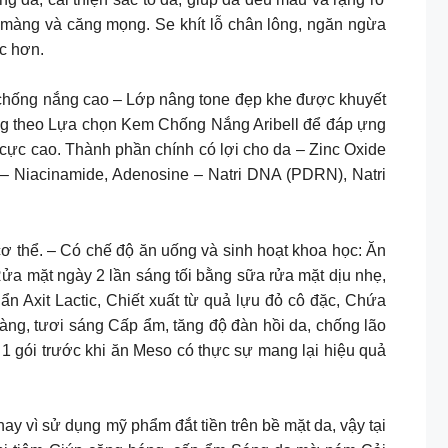
màng và căng mọng. Se khít lỗ chân lông, ngăn ngừa
ắc hơn.
ng nắng cao – Lớp nâng tone đẹp khe được khuyết
ng theo Lựa chọn Kem Chống Nắng Aribell để đáp ựng
 cực cao. Thành phần chính có lợi cho da – Zinc Oxide
 – Niacinamide, Adenosine – Natri DNA (PDRN), Natri
p cơ thể. – Có chế độ ăn uống và sinh hoạt khoa học: Ăn
Rửa mặt ngày 2 lần sáng tối bằng sữa rửa mặt dịu nhẹ,
n Axit Lactic, Chiết xuất từ quả lựu đỏ cô đặc, Chứa
ng, tươi sáng Cấp ẩm, tăng độ đàn hồi da, chống lão
1 gói trước khi ăn Meso có thực sự mang lại hiệu quả
ay vì sử dụng mỹ phẩm đắt tiền trên bề mặt da, vậy tại