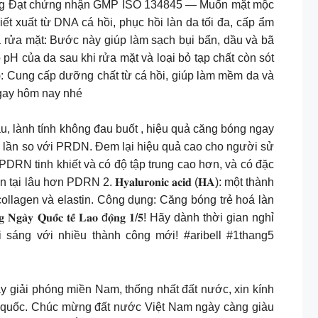
tháng Đạt chứng nhận GMP ISO 134845 — Muốn mặt mộc
t xuất từ DNA cá hồi, phục hồi làn da tối đa, cấp ẩm
a rửa mặt: Bước này giúp làm sạch bụi bẩn, dầu và bã
pH của da sau khi rửa mặt và loại bỏ tạp chất còn sót
: Cung cấp dưỡng chất từ cá hồi, giúp làm mềm da và
gay hôm nay nhé
tiên tiến đi đầu, lành tính không đau buốt , hiệu quả căng bóng ngay
p 3 lần so với PRDN. Đem lại hiệu quả cao cho người sử
 dạng PDRN tinh khiết và có độ tập trung cao hơn, và có đặc
ơn PDRN 2. 𝐇𝐲𝐚𝐥𝐮𝐫𝐨𝐧𝐢𝐜 𝐚𝐜𝐢𝐝 (𝐇𝐀): một thành
ollagen và elastin. Công dụng: Căng bóng trẻ hoá làn
𝐮𝐨̂́𝐜 𝐭𝐞̂́ 𝐋𝐚𝐨 đ𝐨̣̂𝐧𝐠 𝟏/𝟓! Hãy dành thời gian nghỉ
sáng với nhiều thành công mới! #aribell #1thang5
ân dịp kỷ niệm 49 năm Ngày giải phóng miền Nam, thống nhất đất nước, xin kính
Tổ quốc. Chúc mừng đất nước Việt Nam ngày càng giàu