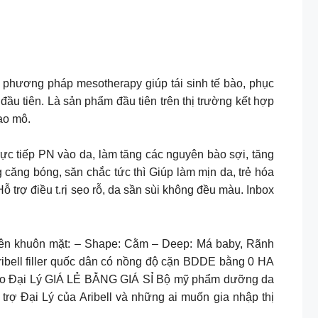
 phương pháp mesotherapy giúp tái sinh tế bào, phục
 đầu tiên. Là sản phẩm đầu tiên trên thị trường kết hợp
 tạo mô.
a trực tiếp PN vào da, làm tăng các nguyên bào sợi, tăng
g căng bóng, săn chắc tức thì Giúp làm mịn da, trẻ hóa
ỗ trợ điều t.rị sẹo rỗ, da sần sùi không đều màu. Inbox
t trên khuôn mặt: – Shape: Cằm – Deep: Má baby, Rãnh
Aribell filler quốc dân có nồng độ cặn BDDE bằng 0 HA
Cho Đại Lý GIÁ LẺ BẰNG GIÁ SỈ Bộ mỹ phẩm dưỡng da
rợ Đại Lý của Aribell và những ai muốn gia nhập thị