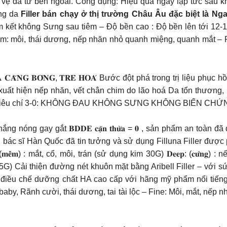
 vệ da từ bên ngoài. Công dụng: Hiệu quả ngay lập tức sau 
ăng da
Filler bán chạy ở thị trường Châu Âu đặc biệt là N
kết không Sưng sau tiêm – Độ bền cao : Độ bền lên tới 12-18
m: môi, thái dương, nếp nhăn nhỏ quanh miệng, quanh mắt – Fil
𝐇 𝐋𝐀̀𝐍 𝐃𝐀 𝐂𝐀̆𝐍𝐆 𝐁𝐎́𝐍𝐆, 𝐓𝐑𝐄̉ 𝐇𝐎𝐀́ Bước đột phá trong trị
a xuất hiện nếp nhăn, vết chân chim do lão hoá Da tổn thươn
 3-0: KHÔNG ĐAU KHÔNG SƯNG KHÔNG BIẾN CHỨNG Thành phần chính: 𝘗𝘰
 gia nắng nóng gay gắt 𝐁𝐃𝐃𝐄 𝐜𝐚̣̆𝐧 𝐭𝐡𝐮̛̀𝐚 = 𝟎 , sản phẩm an 
ác sĩ Hàn Quốc đã tin tưởng và sử dụng Filluna Filler được p
𝐞̂̀𝐦) : mắt, cổ, môi, trán (sử dụng kim 30G) 𝐃𝐞𝐞𝐩: (𝐜𝐮̛́𝐧
ụng kim 25G) Cải thiện đường nét khuôn mặt bằng Aribell Filler – 
iều chế dưỡng chất HA cao cấp với hãng mỹ phẩm nổi tiếng SH
by, Rãnh cười, thái dương, tai tài lộc – Fine: Môi, mắt, nếp