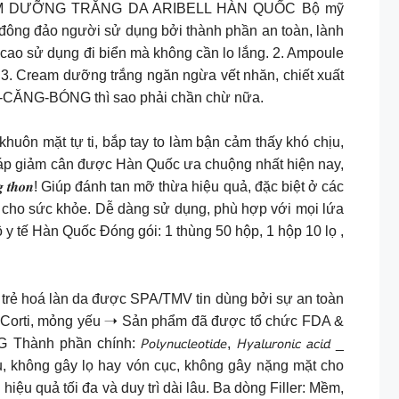
 PHẨM DƯỠNG TRẮNG DA ARIBELL HÀN QUỐC Bộ mỹ
 đông đảo người sử dụng bởi thành phần an toàn, lành
 cao sử dụng đi biển mà không cần lo lắng. 2. Ampoule
3. Cream dưỡng trắng ngăn ngừa vết nhăn, chiết xuất
NG-CĂNG-BÓNG thì sao phải chần chừ nữa.
huôn mặt tự ti, bắp tay to làm bận cảm thấy khó chịu,
áp giảm cân được Hàn Quốc ưa chuộng nhất hiện nay,
𝒂́𝒏𝒈 𝒕𝒉𝒐𝒏! Giúp đánh tan mỡ thừa hiệu quả, đặc biệt ở các
àn cho sức khỏe. Dễ dàng sử dụng, phù hợp với mọi lứa
 y tế Hàn Quốc Đóng gói: 1 thùng 50 hộp, 1 hộp 10 lọ ,
u phục hồi và trẻ hoá làn da được SPA/TMV tin dùng bởi sự an toàn
ễm Corti, mỏng yếu ➝ Sản phẩm đã được tổ chức FDA &
𝘺𝘯𝘶𝘤𝘭𝘦𝘰𝘵𝘪𝘥𝘦, 𝘏𝘺𝘢𝘭𝘶𝘳𝘰𝘯𝘪𝘤 𝘢𝘤𝘪𝘥 _
, không gây lọ hay vón cục, không gây nặng mặt cho
ệu quả tối đa và duy trì dài lâu. Ba dòng Filler: Mềm,