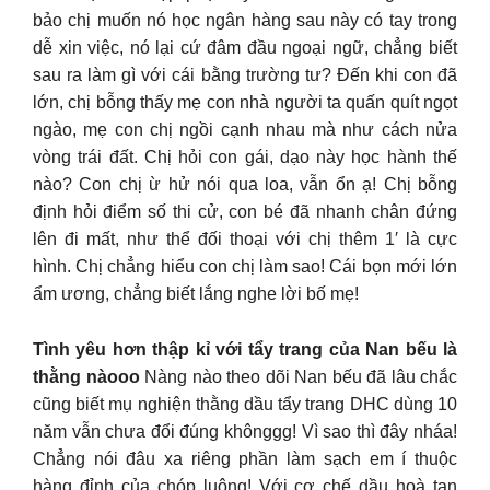
bảo chị muốn nó học ngân hàng sau này có tay trong
dễ xin việc, nó lại cứ đâm đầu ngoại ngữ, chẳng biết
sau ra làm gì với cái bằng trường tư? Đến khi con đã
lớn, chị bỗng thấy mẹ con nhà người ta quấn quít ngọt
ngào, mẹ con chị ngồi cạnh nhau mà như cách nửa
vòng trái đất. Chị hỏi con gái, dạo này học hành thế
nào? Con chị ừ hử nói qua loa, vẫn ổn ạ! Chị bỗng
định hỏi điểm số thi cử, con bé đã nhanh chân đứng
lên đi mất, như thể đối thoại với chị thêm 1′ là cực
hình. Chị chẳng hiểu con chị làm sao! Cái bọn mới lớn
ẩm ương, chẳng biết lắng nghe lời bố mẹ!
Tình yêu hơn thập kỉ với tẩy trang của Nan bếu là
thằng nàooo
Nàng nào theo dõi Nan bếu đã lâu chắc
cũng biết mụ nghiện thằng dầu tẩy trang DHC dùng 10
năm vẫn chưa đổi đúng khônggg! Vì sao thì đây nháa!
Chẳng nói đâu xa riêng phần làm sạch em í thuộc
hàng đỉnh của chóp luông! Với cơ chế dầu hoà tan