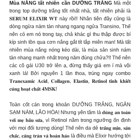
Mùa NẮNG tất nhiên cần DƯỠNG TRẮNG
Mà một
trong top dưỡng trắng tốt nhất nhà, tất nhiên phải là
𝐒𝐄𝐑𝐔𝐌 𝐄𝐋𝐈𝐗𝐈𝐑 𝐖𝐓 này rồi!! Nhân tiện đây cũng là
dòng ngừa nám tàn nhang ngang ngửa Transino, Thế
nên có em nó trong tay, chả khác gì thu thập được bí
kíp sinh tồn qua cơn nắng gắt tít tắp miên man! Mà tất
nhiên mùa nắng nóng kéo dài, là mùa sản sinh nám
tàn nhang mạnh nhất trong năm đúng chửa?!! Thế nên
các cô gái U30 trở lên ạ, đừng thấy giá em í mà vội
xanh lá! Bởi nguyên 1 lần thoa, trúng ngay combo
𝐓𝐫𝐚𝐧𝐞𝐱𝐚𝐦𝐢𝐜 𝐀𝐜𝐢𝐝, 𝐂𝐨𝐥𝐥𝐚𝐠𝐞𝐧, 𝐄𝐥𝐚𝐬𝐭𝐢𝐧, 𝐑𝐞𝐭𝐢𝐧𝐨𝐥 𝐭𝐢𝐧𝐡 𝐤𝐡𝐢𝐞̂́𝐭
𝐜𝐮̀𝐧𝐠 𝐡𝐨𝐚̣𝐭 𝐜𝐡𝐚̂́𝐭 𝟒𝐌𝐒𝐊!
Toàn cốt cán trong khoản DƯỠNG TRẮNG, NGĂN
SẠM NÁM, LÃO HÓA! Nhưng yên tâm là 𝐝𝐮̀𝐧𝐠 𝐚𝐧 𝐭𝐨𝐚̀𝐧
𝐯𝐨̛́𝐢 𝐦𝐞̣ 𝐛𝐚̂̀𝐮 𝐬𝐮̛̃𝐚, vì Retinol nằm trong ngưỡng ổn định
với mọi đối tượng dùng! Thế nên da dẻ 𝐭𝐫𝐚̆́𝐧𝐠 𝐦𝐢̣𝐧, 𝐬𝐚̆𝐧
𝐜𝐡𝐚̆́𝐜, 𝐜𝐚̆𝐧𝐠 𝐭𝐫𝐚̀𝐧 𝐯𝐚̀ 𝐡𝐨𝐚̀𝐧 𝐡𝐚̉𝐨 là điều mà Elixir hướng tới