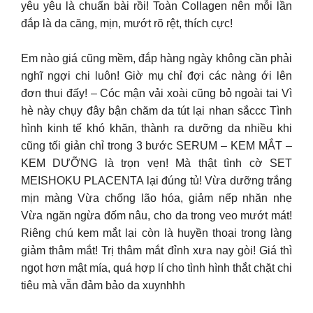
yêu yêu là chuẩn bài rồi! Toàn Collagen nên mỗi lần
đắp là da căng, mịn, mướt rõ rệt, thích cực!
Em nào giá cũng mềm, đắp hàng ngày không cần phải
nghĩ ngợi chi luôn! Giờ mụ chỉ đợi các nàng ới lên
đơn thui đấy! – Cóc mận vải xoài cũng bỏ ngoài tai Vì
hè này chụy đây bận chăm da tút lại nhan sắccc Tình
hình kinh tế khó khăn, thành ra dưỡng da nhiều khi
cũng tối giản chỉ trong 3 bước SERUM – KEM MẮT –
KEM DƯỠNG là trọn vẹn! Mà thật tình cờ SET
MEISHOKU PLACENTA lại đúng tủ! Vừa dưỡng trắng
mịn màng Vừa chống lão hóa, giảm nếp nhăn nhẹ
Vừa ngăn ngừa đốm nâu, cho da trong veo mướt mát!
Riêng chú kem mắt lại còn là huyền thoại trong làng
giảm thâm mắt! Trị thâm mắt đỉnh xưa nay gòi! Giá thì
ngọt hơn mật mía, quá hợp lí cho tình hình thắt chặt chi
tiêu mà vẫn đảm bảo da xuynhhh