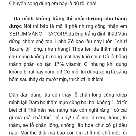
Chuyển sang dùng em này là đủ rồi nhá!
–
Da mình không trắng thì phải dưỡng cho bằng
được
Nói thì bảo là mô li phê nhưng công nhận em
SERUM VÀNG FRACORA dưỡng trắng đỉnh thật! Vẫn
đứng chễm chệ top 1 nhà Zô bao lâu nay luôn í chứ!
Texure thì lỏng, nhẹ nhàng! Thoa lên da thấm nhanh
chứ cũng không bị nặng mặt hay khó chịu! Dù là bảng
thành phần có tận 17% vitamin C nhưng khi dùng
không bị rát hay nóng gì! Cứ mỗi tối dùng xong là sáng
hôm sau thấy da mướt mịn, thích ơi là thích!
Dần dần dùng lâu còn thấy lỗ chân lông cũng khép
mình lại! Dăm ba thâm mụn cũng bai bai không 1 lời từ
biệt chi! Thế nên nếu nàng nào còn nghĩ rằng ” có cái
gì mà giá chát thế” thì đấy! Có mỗi dưỡng trắng, trị
thâm, se lỗ chân lông, chống lão hóa chứ có gì đâu
nào! Mỗi thế thôi mà bao con tim chít mê chít mệt rùi