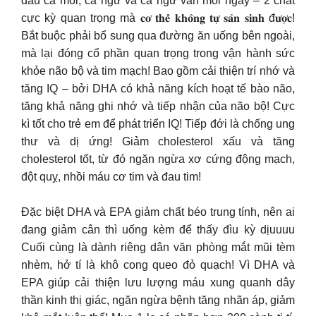
dầu cá mòi, cá ngừ và cá ngừ vằn mỗi ngày – 2 chất
cực kỳ quan trọng mà 𝐜𝐨̛ 𝐭𝐡𝐞̂̉ 𝐤𝐡𝐨̂𝐧𝐠 𝐭𝐮̛̣ 𝐬𝐚̉𝐧 𝐬𝐢𝐧𝐡 đ𝐮̛𝐨̛̣𝐜!
Bắt buộc phải bổ sung qua đường ăn uống bên ngoài,
mà lại đóng cổ phần quan trọng trong vận hành sức
khỏe não bộ và tim mạch! Bao gồm cải thiện trí nhớ và
tăng IQ – bởi DHA có khả năng kích hoạt tế bào não,
tăng khả năng ghi nhớ và tiếp nhận của não bộ! Cực
kì tốt cho trẻ em để phát triển IQ! Tiếp đới là chống ung
thư và dị ứng! Giảm cholesterol xấu và tăng
cholesterol tốt, từ đó ngăn ngừa xơ cứng động mạch,
đột quỵ, nhồi máu cơ tim và đau tim!
Đặc biệt DHA và EPA giảm chất béo trung tính, nên ai
đang giảm cân thì uống kèm để thấy đìu kỳ dịuuuu
Cuối cùng là dành riêng dân văn phòng mắt mũi tèm
nhèm, hở tí là khô cong queo đỏ quạch! Vì DHA và
EPA giúp cải thiện lưu lượng máu xung quanh dây
thần kinh thị giác, ngăn ngừa bệnh tăng nhãn áp, giảm