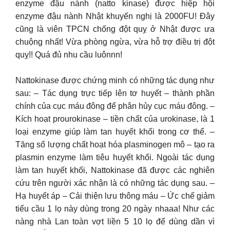
enzyme đậu nành (natto kinase) được hiệp hội
enzyme đậu nành Nhật khuyến nghị là 2000FU! Đây
cũng là viên TPCN chống đột quỵ ở Nhật được ưa
chuộng nhất! Vừa phòng ngừa, vừa hỗ trợ điều trị đột
quỵ!! Quá đủ nhu cầu luônnn!
Nattokinase được chứng minh có những tác dụng như
sau: – Tác dụng trực tiếp lên tơ huyết – thành phần
chính của cục máu đông để phân hủy cục máu đông. –
Kích hoạt prourokinase – tiền chất của urokinase, là 1
loại enzyme giúp làm tan huyết khối trong cơ thể. –
Tăng số lượng chất hoạt hóa plasminogen mô – tạo ra
plasmin enzyme làm tiêu huyết khối. Ngoài tác dụng
làm tan huyết khối, Nattokinase đã được các nghiên
cứu trên người xác nhận là có những tác dụng sau. –
Hạ huyết áp – Cải thiện lưu thông máu – Ức chế giảm
tiểu cầu 1 lọ này dùng trong 20 ngày nhaaa! Như các
nàng nhà Lan toàn vợt liền 5 10 lọ để dùng dần vì