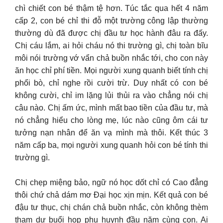
chì chiết con bé thậm tệ hơn. Túc tắc qua hết 4 năm
cấp 2, con bé chỉ thi đỗ một trường công lập thường
thường dù đã được chị đầu tư học hành đâu ra đấy.
Chị cáu lắm, ai hỏi cháu nó thi trường gì, chị toàn bĩu
môi nói trường vớ vẩn chả buồn nhắc tới, cho con này
ăn học chỉ phí tiền. Mọi người xung quanh biết tính chị
phổi bò, chỉ nghe rồi cười trừ. Duy nhất có con bé
không cười, chỉ im lặng lủi thủi ra vào chẳng nói chị
câu nào. Chị ấm ức, mình mất bao tiền của đầu tư, mà
nó chẳng hiểu cho lòng mẹ, lúc nào cũng ôm cái tư
tưởng nạn nhân để ăn vạ mình mà thôi. Kết thúc 3
năm cấp ba, mọi người xung quanh hỏi con bé tính thi
trường gì.
Chị chẹp miệng bảo, ngữ nó học dốt chỉ có Cao đẳng
thôi chứ chả dám mơ Đại học xịn mịn. Kết quả con bé
đậu tư thục, chị chán chả buồn nhắc, còn không thèm
tham dự buổi họp phụ huynh đầu năm cùng con. Ai