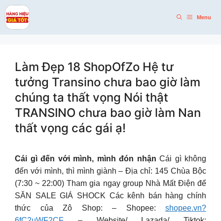
Skip
to
Menu
content
Làm Đẹp 18 ShopOfZo Hệ tư
tưởng Transino chưa bao giờ làm
chúng ta thất vọng Nói thật
TRANSINO chưa bao giờ làm Nan
thất vọng các gái ạ!
Cái gì đến với mình, mình đón nhận
Cái gì không
đến với mình, thì mình giành – Địa chỉ: 145 Chùa Bộc
(7:30 ~ 22:00) Tham gia ngay group Nhà Mất Điện để
SĂN SALE GIÁ SHOCK Các kênh bán hàng chính
thức của Zô Shop: – Shopee:
shopee.vn?
6fC2uWF2CF
– Website/ Lazada/ Tiktok: