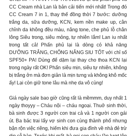
CC Cream nhà Lan là bản cải tiến mới nhất! Trong đó
CC Cream 7 in 1, thay thế đồng thời 7 bước: dưỡng
trắng da, sữa dưỡng, KCN, kem nền make up, cân
chỉnh da không đều màu, nâng tone, che phủ lỗ chân
lông Siêu trong, siêu mỏng, tự nhiên lắm! Lan iu nhất
trong tất cả! Phấn phủ lại là dòng có khả năng
DƯỠNG TRẮNG, CHỐNG NẮNG SIU TỐT với chỉ số
SPF50+ PA! Dùng để dặm lại thay cho thoa KCN lại
trong ngày rất OK! Phấn siêu mịn, siêu tự nhiên, không
bị trắng ởn mà đơn giản là mịn tưng và không khô mốc
ấy! Lại còn giữ tone lâu mà nhẹ da vô cùng!
Giá ngày sale bao giờ cũng rất là mềmmm, duy nhất 1
ngày thoyyy – Cháu nội – cháu ngoại. Thuở sinh thời,
bà sinh được 3 người con trai cả và 1 người con gái
út. Ba bác trai lấy vợ sinh con cùng thành phố nhưng
bận rộn việc riêng, hiếm khi đưa gia đình về nhà đẻ trừ
dịp cỗ bàn. Trước khi mất, bà gọi con cháu lần lượt lên