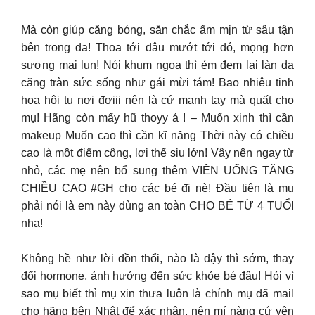
Mà còn giúp căng bóng, săn chắc ẩm mịn từ sâu tận
bên trong da! Thoa tới đâu mướt tới đó, mọng hơn
sương mai lun! Nói khum ngoa thì ẻm đem lại làn da
căng tràn sức sống như gái mừi tám! Bao nhiêu tinh
hoa hội tụ nơi đơiii nên là cứ mạnh tay mà quất cho
mụ! Hãng còn mấy hũ thoyy á ! – Muốn xinh thì cần
makeup Muốn cao thì cần kĩ năng Thời này có chiều
cao là một điểm cộng, lợi thế siu lớn! Vậy nên ngay từ
nhỏ, các mẹ nên bổ sung thêm VIÊN UỐNG TĂNG
CHIỀU CAO #GH cho các bé đi nè! Đầu tiên là mụ
phải nói là em này dùng an toàn CHO BÉ TỪ 4 TUỔI
nha!
Không hề như lời đồn thổi, nào là dậy thì sớm, thay
đổi hormone, ảnh hưởng đến sức khỏe bé đâu! Hỏi vì
sao mụ biết thì mụ xin thưa luôn là chính mụ đã mail
cho hãng bên Nhật để xác nhận, nên mí nàng cứ yên