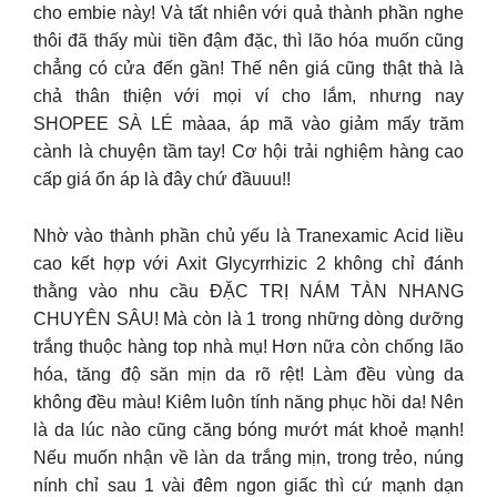
cho embie này! Và tất nhiên với quả thành phần nghe
thôi đã thấy mùi tiền đậm đặc, thì lão hóa muốn cũng
chẳng có cửa đến gần! Thế nên giá cũng thật thà là
chả thân thiện với mọi ví cho lắm, nhưng nay
SHOPEE SÀ LÉ màaa, áp mã vào giảm mấy trăm
cành là chuyện tầm tay! Cơ hội trải nghiệm hàng cao
cấp giá ổn áp là đây chứ đầuuu!!
Nhờ vào thành phần chủ yếu là Tranexamic Acid liều
cao kết hợp với Axit Glycyrrhizic 2 không chỉ đánh
thằng vào nhu cầu ĐẶC TRỊ NÁM TÀN NHANG
CHUYÊN SÂU! Mà còn là 1 trong những dòng dưỡng
trắng thuộc hàng top nhà mụ! Hơn nữa còn chống lão
hóa, tăng độ săn mịn da rõ rệt! Làm đều vùng da
không đều màu! Kiêm luôn tính năng phục hồi da! Nên
là da lúc nào cũng căng bóng mướt mát khoẻ mạnh!
Nếu muốn nhận về làn da trắng mịn, trong trẻo, núng
nính chỉ sau 1 vài đêm ngon giấc thì cứ mạnh dạn