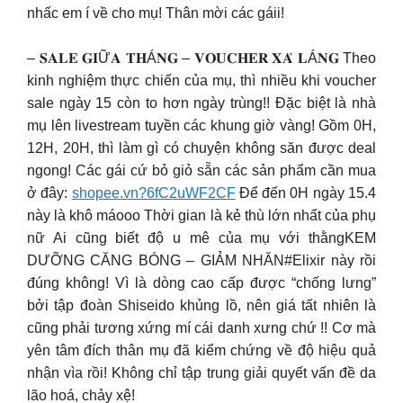
nhấc em í về cho mụ! Thân mời các gáii!
– 𝐒𝐀𝐋𝐄 𝐆𝐈Ữ𝐀 𝐓𝐇Á𝐍𝐆 – 𝐕𝐎𝐔𝐂𝐇𝐄𝐑 𝐗𝐀̉ 𝐋Á𝐍𝐆 Theo
kinh nghiệm thực chiến của mụ, thì nhiều khi voucher
sale ngày 15 còn to hơn ngày trùng!! Đặc biệt là nhà
mụ lên livestream tuyền các khung giờ vàng! Gồm 0H,
12H, 20H, thì làm gì có chuyện không săn được deal
ngong! Các gái cứ bỏ giỏ sẵn các sản phẩm cần mua
ở đây:
shopee.vn?6fC2uWF2CF
Để đến 0H ngày 15.4
này là khô máooo Thời gian là kẻ thù lớn nhất của phụ
nữ Ai cũng biết độ u mê của mụ với thằngKEM
DƯỠNG CĂNG BÓNG – GIẢM NHĂN#Elixir này rồi
đúng không! Vì là dòng cao cấp được “chống lưng”
bởi tập đoàn Shiseido khủng lồ, nên giá tất nhiên là
cũng phải tương xứng mí cái danh xưng chứ !! Cơ mà
yên tâm đích thân mụ đã kiểm chứng về độ hiệu quả
nhận vìa rồi! Không chỉ tập trung giải quyết vấn đề da
lão hoá, chảy xệ!