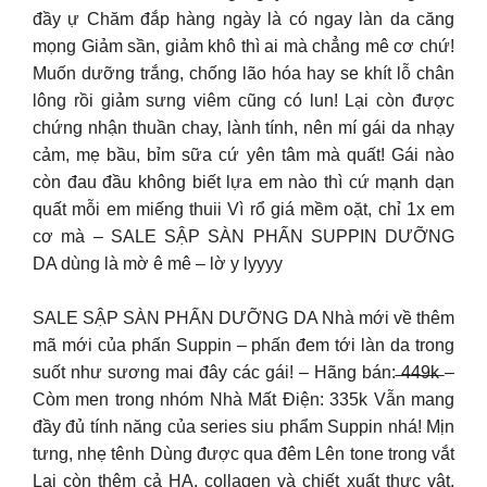
đầy ự Chăm đắp hàng ngày là có ngay làn da căng
mọng Giảm sần, giảm khô thì ai mà chẳng mê cơ chứ!
Muốn dưỡng trắng, chống lão hóa hay se khít lỗ chân
lông rồi giảm sưng viêm cũng có lun! Lại còn được
chứng nhận thuần chay, lành tính, nên mí gái da nhạy
cảm, mẹ bầu, bỉm sữa cứ yên tâm mà quất! Gái nào
còn đau đầu không biết lựa em nào thì cứ mạnh dạn
quất mỗi em miếng thuii Vì rổ giá mềm oặt, chỉ 1x em
cơ mà – SALE SẬP SÀN PHẤN SUPPIN DƯỠNG
DA dùng là mờ ê mê – lờ y lyyyy
SALE SẬP SÀN PHẤN DƯỠNG DA Nhà mới về thêm
mã mới của phấn Suppin – phấn đem tới làn da trong
suốt như sương mai đây các gái! – Hãng bán: ̶4̶̶4̶̶9̶̶k̶ –
Còm men trong nhóm Nhà Mất Điện: 335k Vẫn mang
đầy đủ tính năng của series siu phẩm Suppin nhá! Mịn
tưng, nhẹ tênh Dùng được qua đêm Lên tone trong vắt
Lại còn thêm cả HA, collagen và chiết xuất thực vật,