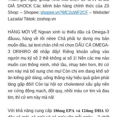
GIÁ SHOCK Các kênh bán hàng chính thức của Zô
Shop: – Shopee:
shopee.vn?6fC2uWF2CF
– Website/
Lazada/ Tiktok: zoshop.vn
HÀNG MỚI VỀ Ngoan xinh iu thiếu dầu cá Omega-3
đâuuu, hàng về rồi nèee Chả phải tự dưng mụ bán
muộn đâu, tại test chán chê mí chọn DẦU CÁ OMEGA-
3 ORIHIRO để nhập đấy! Riêng khoản uống vào
người mụ kỹ số 2 thề không ai số 1! Nên các mẹ nào
muốn con thông minh, nhớ lâu, nhạy bén hơn, thì cứ
em này mà bổ sung cho mụ! Còn chị em đang khổ sở
ăn kiêng giữ dáng, uống thằng này hiệu quả giảm phải
tăng gấp đôi!! Còn lại hội sợ cholesterol xấu gây nên
xơ cứng động mạch, đột quỵ, nhồi máu cơ tim và đau
tim, thì cứ em này mà nã!
Với khả năng cung cấp 𝟏𝟖𝟔𝐦𝐠 𝐄𝐏𝐀 𝐯𝐚̀ 𝟏𝟐𝟒𝐦𝐠 𝐃𝐇𝐀 từ