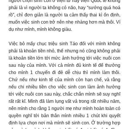
người chọn sinh con ở viện tư hay viện Quốc tế không
phải là vì người ta không có não, hay “sướng quá hoá
rồ”, chỉ đơn giản là người ta cảm thấy thai kì ổn định,
muốn việc sinh con trở nên nhẹ nhàng hơn mà thôi. Ví
dụ như mình, mình không giàu.
Việc bỏ mấy chục triệu sinh Táo đối với mình không
phải là khoản tiền nhỏ, thế nhưng nó cũng không phải
là khoản tiền lớn tới mức ảnh hưởng tới việc nuôi con
sau này của mình. Với cả mình đủ kinh tế để thưởng
cho mình 1 chuyến đi đẻ dễ chịu thì mình làm thôi.
Chứ nếu như kinh tế của mình còn hạn chế, và rằng
nếu chi nhiều tiền cho việc sinh con làm ảnh hưởng
tới việc nuôi con sau này, chắc chắn mình sẽ suy nghĩ
rất rất kĩ. Mình đã làm lụng vất vả trong rất nhiều năm,
nên mình cho rằng 1 người mẹ như mình hoàn toàn có
quyền nghĩ tới bản thân mình nhiều 1 chút khi quyết
định lựa chọn nơi mà mình sẽ sinh con. Ở trường hợp