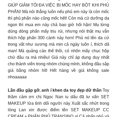
GIÚP GIẢM TỐI ĐA VIỆC BỊ MỐC HAY BỘT KHI PHỦ
PHẤN! Mà nói thẳng luôn nếu phủ em này là còn mốc
thì phủ phấn nào cũng mốc hết! Còn mà cứ dưỡng da
ngon thì mua em này chả bao giờ hối hận! Mụ từng
dùng dòng phấn mấy trịu rùi, nhưng nói thật mụ vẫn
thích hộp phấn 300 cành này hơn! Phủ nó lên da cứ
trong vắt như sương mà mịn cả ngày luôn í, thích dã
man! Mà quảng cáo thế thôi, có nhõn mấy chục hộp
chứ đâu ra mà nhiều! Giá này chỉ áp dụng duy nhất
cho thành viên trong nhóm chúng mình, không đâu sập
giá bằng nhóm hít! Hết hàng về giá không sale
nhoaaaaa
Lần đầu gặp gỡ, anh í khen da toy đẹp dữ thần
Toy
thầm cảm ơn chị Ngọc Nan iu dấu đã tư vấn SET
MAKEUP lừa tình dối người này Xuất sắc nhứt trong
lòng Lan xin được điểm tên SET MAKEUP CC
CREAM + PHẤN PHỦ TRANSINO ạ! Cả phấn phủ và