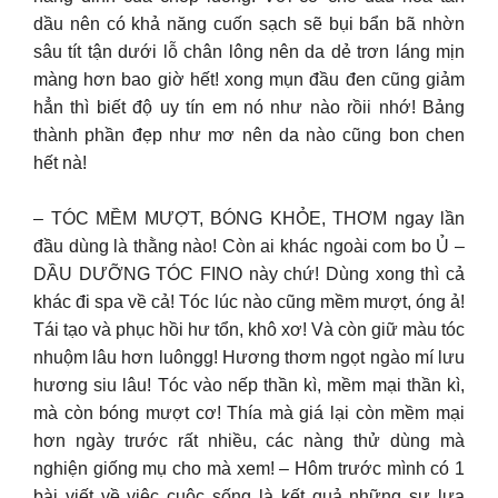
dầu nên có khả năng cuốn sạch sẽ bụi bẩn bã nhờn
sâu tít tận dưới lỗ chân lông nên da dẻ trơn láng mịn
màng hơn bao giờ hết! xong mụn đầu đen cũng giảm
hẳn thì biết độ uy tín em nó như nào rồii nhớ! Bảng
thành phần đẹp như mơ nên da nào cũng bon chen
hết nà!
– TÓC MỀM MƯỢT, BÓNG KHỎE, THƠM ngay lần
đầu dùng là thằng nào! Còn ai khác ngoài com bo Ủ –
DẦU DƯỠNG TÓC FINO này chứ! Dùng xong thì cả
khác đi spa về cả! Tóc lúc nào cũng mềm mượt, óng ả!
Tái tạo và phục hồi hư tổn, khô xơ! Và còn giữ màu tóc
nhuộm lâu hơn luôngg! Hương thơm ngọt ngào mí lưu
hương siu lâu! Tóc vào nếp thần kì, mềm mại thần kì,
mà còn bóng mượt cơ! Thía mà giá lại còn mềm mại
hơn ngày trước rất nhiều, các nàng thử dùng mà
nghiện giống mụ cho mà xem! – Hôm trước mình có 1
bài viết về việc cuộc sống là kết quả những sự lựa