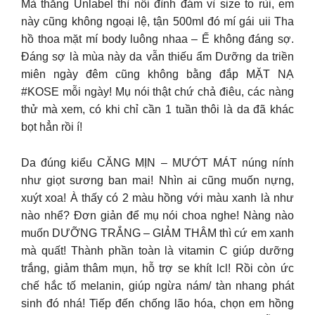
Mà thằng Unlabel thì nổi đình đám vì size to rùi, em
này cũng không ngoại lệ, tận 500ml đó mí gái uii Tha
hồ thoa mặt mí body luông nhaa – Ế không đáng sợ.
Đáng sợ là mùa này da vẫn thiếu ẩm Dưỡng da triền
miên ngày đêm cũng không bằng đắp MẶT NẠ
#KOSE mỗi ngày! Mụ nói thật chứ chả điêu, các nàng
thử mà xem, có khi chỉ cần 1 tuần thôi là da đã khác
bọt hẳn rồi í!
Da đúng kiểu CĂNG MỊN – MƯỚT MÁT núng nính
như giọt sương ban mai! Nhìn ai cũng muốn nựng,
xuýt xoa! À thấy có 2 màu hồng với màu xanh là như
nào nhể? Đơn giản để mụ nói choa nghe! Nàng nào
muốn DƯỠNG TRẮNG – GIẢM THÂM thì cứ em xanh
mà quất! Thành phần toàn là vitamin C giúp dưỡng
trắng, giảm thâm mụn, hỗ trợ se khít lcl! Rồi còn ức
chế hắc tố melanin, giúp ngừa nám/ tàn nhang phát
sinh đó nhá! Tiếp đến chống lão hóa, chọn em hồng