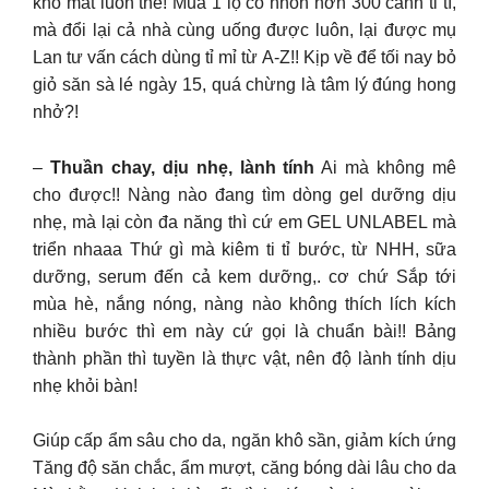
khô mắt luôn thể! Mua 1 lọ có nhõn hơn 300 cành ti tí,
mà đổi lại cả nhà cùng uống được luôn, lại được mụ
Lan tư vấn cách dùng tỉ mỉ từ A-Z!! Kịp về để tối nay bỏ
giỏ săn sà lé ngày 15, quá chừng là tâm lý đúng hong
nhở?!
–
Thuần chay, dịu nhẹ, lành tính
Ai mà không mê
cho được!! Nàng nào đang tìm dòng gel dưỡng dịu
nhẹ, mà lại còn đa năng thì cứ em GEL UNLABEL mà
triển nhaaa Thứ gì mà kiêm ti tỉ bước, từ NHH, sữa
dưỡng, serum đến cả kem dưỡng,. cơ chứ Sắp tới
mùa hè, nắng nóng, nàng nào không thích lích kích
nhiều bước thì em này cứ gọi là chuẩn bài!! Bảng
thành phần thì tuyền là thực vật, nên độ lành tính dịu
nhẹ khỏi bàn!
Giúp cấp ẩm sâu cho da, ngăn khô sần, giảm kích ứng
Tăng độ săn chắc, ẩm mượt, căng bóng dài lâu cho da