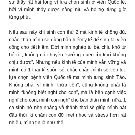
sự thấy rất hài lòng vì lựa chọn sinh ở viện Quốc tế,
bởi vì mình thấy được nâng niu và hỗ trợ từng giờ
từng phút.
Nếu sau này khi sinh con thứ 2 mà kinh tế không đủ,
chắc chắn mình sẽ dùng bảo hiểm y tế để sinh tại viện
công cho tiết kiệm. Đời mình nghèo từ bé, chịu khổ từ
bé rồi, không có chuyện “sướng quen rồi khổ không
chịu được”. Nhưng nếu kinh tế của mình vẫn vững và
mình có 1 thai kì suôn sẻ, chắc chắn mình sẽ tiếp tục
lựa chọn bệnh viện Quốc tế mà mình từng sinh Táo.
Không phải vì mình “thừa tiền”, cũng không phải là
mình “không biết nghĩ cho con”, mà là bên cạnh việc
nghĩ cho con, mình còn nghĩ cho bản thân mình nữa. 1
ca sinh nở nhẹ nhàng và thảnh thơi sẽ giúp mình bắt
đầu thời kì chăm con đỡ mệt nhọc và stress hơn rất
nhiều, mình tin là như thế.