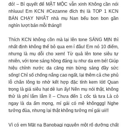
đó! – Bí quyết để MẶT MỘC vẫn xinh Không cần nói
nhìuuu! Em KCN #Cezanne đích thị là TOP 1 KCN
BÁN CHẠY NHẤT nhà mụ Nan bếu bon bon gần
nghìn lượt bán mỗi tháng!!
Thích KCN không cồn mà lại lên tone SÁNG MỊN thì
nhất định không thể bỏ qua em í đâu! Em nó 10 điểm,
nhưng là mụ dỗi cho xem! Từ quả lên tone siêu tự
nhiên, với tone sáng hồng đáng iu như da em bé! Giúp
hiệu chỉnh nước da căng mịn bừng sáng đầy sức
sống! Chỉ số chống nắng cao ngất, lại thêm cả che phủ
lỗ chân lông to nhờ kết hợp đặc tính kem lót! Quan
trọng là giá siêu hạt dẻ lun ấy! Nên mụ nói thật, không
thử là phí lắm lắm í! – Chưa đến 1 cốc tà tưa Là có
ngay là da ẩm mọng, mí gái có mê khônggg! Nghe
tưởng đùa, nhưng lại thật không tưởng mí gái uii!!
Vì có em Mặt nạ Banobagi nguyên một rổ dưỡng chất