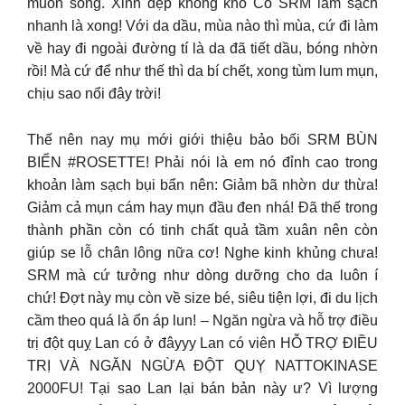
muốn sống. Xinh đẹp không khó Có SRM làm sạch
nhanh là xong! Với da dầu, mùa nào thì mùa, cứ đi làm
về hay đi ngoài đường tí là da đã tiết dầu, bóng nhờn
rồi! Mà cứ để như thế thì da bí chết, xong tùm lum mụn,
chịu sao nổi đây trời!
Thế nên nay mụ mới giới thiệu bảo bối SRM BÙN
BIỂN #ROSETTE! Phải nói là em nó đỉnh cao trong
khoản làm sạch bụi bẩn nên: Giảm bã nhờn dư thừa!
Giảm cả mụn cám hay mụn đầu đen nhá! Đã thế trong
thành phần còn có tinh chất quả tầm xuân nên còn
giúp se lỗ chân lông nữa cơ! Nghe kinh khủng chưa!
SRM mà cứ tưởng như dòng dưỡng cho da luôn í
chứ! Đợt này mụ còn về size bé, siêu tiện lợi, đi du lịch
cầm theo quá là ổn áp lun! – Ngăn ngừa và hỗ trợ điều
trị đột quỵ Lan có ở đâyyy Lan có viên HỖ TRỢ ĐIỀU
TRỊ VÀ NGĂN NGỪA ĐỘT QUỴ NATTOKINASE
2000FU! Tại sao Lan lại bán bản này ư? Vì lượng