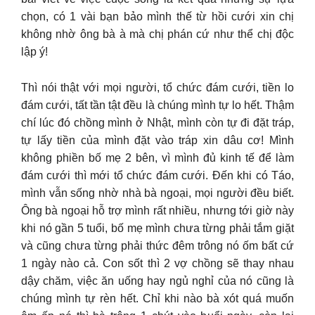
chọn, có 1 vài bạn bảo mình thế từ hồi cưới xin chị
không nhờ ông bà à mà chị phán cứ như thể chị độc
lập ý!
Thì nói thật với mọi người, tổ chức đám cưới, tiền lo
đám cưới, tất tần tật đều là chúng mình tự lo hết. Thậm
chí lúc đó chồng mình ở Nhật, mình còn tự đi đặt tráp,
tự lấy tiền của mình đặt vào tráp xin dâu cơ! Mình
không phiền bố mẹ 2 bên, vì mình đủ kinh tế để làm
đám cưới thì mới tổ chức đám cưới. Đến khi có Táo,
mình vẫn sống nhờ nhà bà ngoại, mọi người đều biết.
Ông bà ngoại hỗ trợ mình rất nhiều, nhưng tới giờ này
khi nó gần 5 tuổi, bố mẹ mình chưa từng phải tắm giặt
và cũng chưa từng phải thức đêm trông nó ốm bất cứ
1 ngày nào cả. Con sốt thì 2 vợ chồng sẽ thay nhau
dậy chăm, việc ăn uống hay ngủ nghỉ của nó cũng là
chúng mình tự rèn hết. Chỉ khi nào bà xót quá muốn