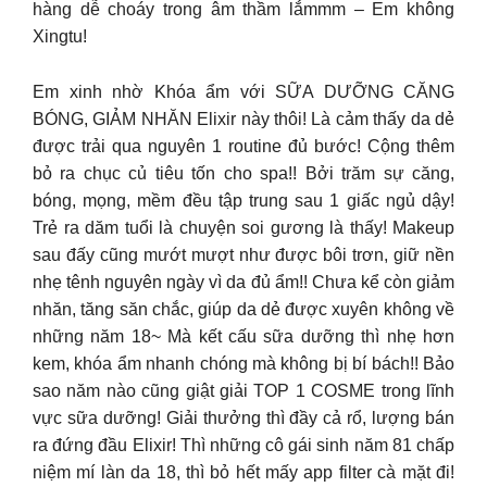
hàng dễ choáy trong âm thầm lắmmm – Em không
Xingtu!
Em xinh nhờ Khóa ẩm với SỮA DƯỠNG CĂNG
BÓNG, GIẢM NHĂN Elixir này thôi! Là cảm thấy da dẻ
được trải qua nguyên 1 routine đủ bước! Cộng thêm
bỏ ra chục củ tiêu tốn cho spa!! Bởi trăm sự căng,
bóng, mọng, mềm đều tập trung sau 1 giấc ngủ dậy!
Trẻ ra dăm tuổi là chuyện soi gương là thấy! Makeup
sau đấy cũng mướt mượt như được bôi trơn, giữ nền
nhẹ tênh nguyên ngày vì da đủ ẩm!! Chưa kể còn giảm
nhăn, tăng săn chắc, giúp da dẻ được xuyên không về
những năm 18~ Mà kết cấu sữa dưỡng thì nhẹ hơn
kem, khóa ẩm nhanh chóng mà không bị bí bách!! Bảo
sao năm nào cũng giật giải TOP 1 COSME trong lĩnh
vực sữa dưỡng! Giải thưởng thì đầy cả rổ, lượng bán
ra đứng đầu Elixir! Thì những cô gái sinh năm 81 chấp
niệm mí làn da 18, thì bỏ hết mấy app filter cà mặt đi!