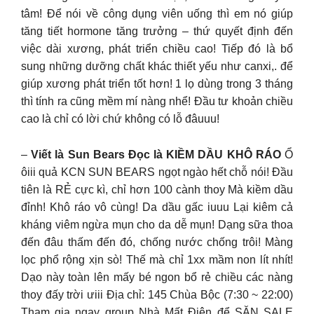
tâm! Để nói về công dụng viên uống thì em nó giúp
tăng tiết hormone tăng trưởng – thứ quyết định đến
việc dài xương, phát triển chiều cao! Tiếp đó là bổ
sung những dưỡng chất khác thiết yếu như canxi,. để
giúp xương phát triển tốt hơn! 1 lọ dùng trong 3 tháng
thì tính ra cũng mềm mí nàng nhể! Đầu tư khoản chiều
cao là chỉ có lời chứ không có lỗ đâuuu!
–
Viết là Sun Bears Đọc là KIỀM DẦU KHÔ RÁO
Ổ
ôiii quả KCN SUN BEARS ngọt ngào hết chỗ nói! Đầu
tiên là RẺ cực kì, chỉ hơn 100 cành thoy Mà kiềm dầu
đỉnh! Khô ráo vô cùng! Da dầu gấc iuuu Lại kiêm cả
kháng viêm ngừa mụn cho da dễ mụn! Dạng sữa thoa
đến đâu thấm đến đó, chống nước chống trôi! Màng
lọc phổ rộng xịn sò! Thế mà chỉ 1xx mầm non lít nhít!
Dạo này toàn lên mấy bé ngon bổ rẻ chiều các nàng
thoy đấy trời ưiii Địa chỉ: 145 Chùa Bộc (7:30 ~ 22:00)
Tham gia ngay group Nhà Mất Điện để SĂN SALE