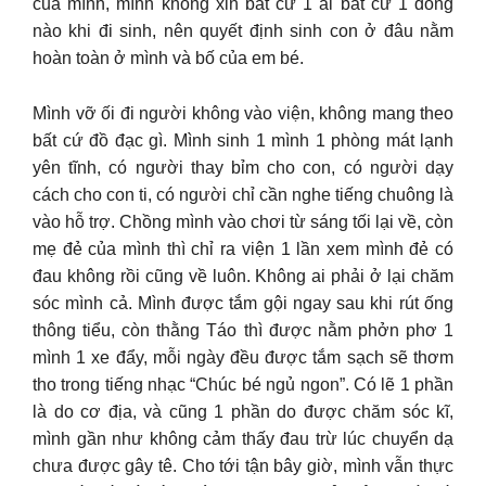
của mình, mình không xin bất cứ 1 ai bất cứ 1 đồng
nào khi đi sinh, nên quyết định sinh con ở đâu nằm
hoàn toàn ở mình và bố của em bé.
Mình vỡ ối đi người không vào viện, không mang theo
bất cứ đồ đạc gì. Mình sinh 1 mình 1 phòng mát lạnh
yên tĩnh, có người thay bỉm cho con, có người dạy
cách cho con ti, có người chỉ cần nghe tiếng chuông là
vào hỗ trợ. Chồng mình vào chơi từ sáng tối lại về, còn
mẹ đẻ của mình thì chỉ ra viện 1 lần xem mình đẻ có
đau không rồi cũng về luôn. Không ai phải ở lại chăm
sóc mình cả. Mình được tắm gội ngay sau khi rút ống
thông tiểu, còn thằng Táo thì được nằm phởn phơ 1
mình 1 xe đẩy, mỗi ngày đều được tắm sạch sẽ thơm
tho trong tiếng nhạc “Chúc bé ngủ ngon”. Có lẽ 1 phần
là do cơ địa, và cũng 1 phần do được chăm sóc kĩ,
mình gần như không cảm thấy đau trừ lúc chuyển dạ
chưa được gây tê. Cho tới tận bây giờ, mình vẫn thực