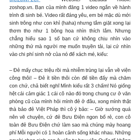
zoshop.vn. Bạn của mình đăng 1 video ngắn về hành
trình đi sinh bé. Video rất đáng yêu, em bé mặc dù mới
sinh trông như con khỉ (haha) nhưng tắm giặt xong lại
thơm tho như 1 bông hoa nhìn thích lắm. Nhưng
chẳng hiểu sao 1 số bạn cứ không chịu nhìn vào
những thứ mà người mẹ muốn truyền tải, lại cứ nhìn
vào chi phí sinh nở của nó để xách mé, kiểu:
– Đẻ mấy chục triệu rồi mà nhiễm trùng lại vẫn về viện
công thôi! – Đẻ ít tiền thôi còn để tiền đấy mà chăm
con chứ, chả biết nghĩ Mình kiểu rất 3 chấm! Nó giống
hệt cái cảm giác 1 cái cô nào đó trong chung cư ở văn
phòng cũ của mình hỏi mình đẻ ở đâu, xong mình thật
thà bảo đẻ Việt Pháp thì cô ý bảo: – Giờ sướng quá
nên vẽ chuyện, cứ đẻ Bưu Điện ngon bổ rẻ, con cô
toàn đẻ Bưu Điện chứ làm sao mà chúng mày hoang
phí Mỗi người có 1 hoàn cảnh sống khác nhau. Những