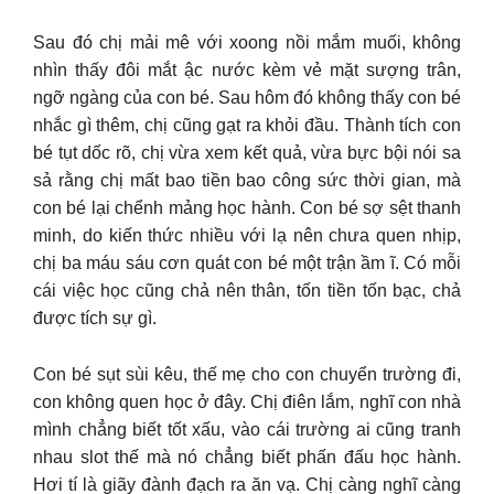
Sau đó chị mải mê với xoong nồi mắm muối, không
nhìn thấy đôi mắt ậc nước kèm vẻ mặt sượng trân,
ngỡ ngàng của con bé. Sau hôm đó không thấy con bé
nhắc gì thêm, chị cũng gạt ra khỏi đầu. Thành tích con
bé tụt dốc rõ, chị vừa xem kết quả, vừa bực bội nói sa
sả rằng chị mất bao tiền bao công sức thời gian, mà
con bé lại chểnh mảng học hành. Con bé sợ sệt thanh
minh, do kiến thức nhiều với lạ nên chưa quen nhịp,
chị ba máu sáu cơn quát con bé một trận ầm ĩ. Có mỗi
cái việc học cũng chả nên thân, tốn tiền tốn bạc, chả
được tích sự gì.
Con bé sụt sùi kêu, thế mẹ cho con chuyển trường đi,
con không quen học ở đây. Chị điên lắm, nghĩ con nhà
mình chẳng biết tốt xấu, vào cái trường ai cũng tranh
nhau slot thế mà nó chẳng biết phấn đấu học hành.
Hơi tí là giãy đành đạch ra ăn vạ. Chị càng nghĩ càng