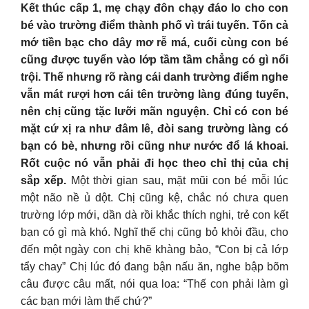
Kết thúc cấp 1, mẹ chạy đôn chạy đáo lo cho con
bé vào trường điểm thành phố vì trái tuyến. Tốn cả
mớ tiền bạc cho dây mơ rễ má, cuối cùng con bé
cũng được tuyển vào lớp tầm tầm chẳng có gì nổi
trội. Thế nhưng rõ ràng cái danh trường điểm nghe
vẫn mát rượi hơn cái tên trường làng đúng tuyến,
nên chị cũng tặc lưỡi mãn nguyện. Chỉ có con bé
mặt cứ xị ra như đâm lê, đòi sang trường làng có
bạn có bè, nhưng rồi cũng như nước đổ lá khoai.
Rốt cuộc nó vẫn phải đi học theo chỉ thị của chị
sắp xếp.
Một thời gian sau, mặt mũi con bé mỗi lúc
một não nề ủ dột. Chị cũng kệ, chắc nó chưa quen
trường lớp mới, dần dà rồi khắc thích nghi, trẻ con kết
bạn có gì mà khó. Nghĩ thế chị cũng bỏ khỏi đầu, cho
đến một ngày con chị khẽ khàng bảo, “Con bị cả lớp
tẩy chay” Chị lúc đó đang bận nấu ăn, nghe bập bõm
câu được câu mất, nói qua loa: “Thế con phải làm gì
các bạn mới làm thế chứ?”