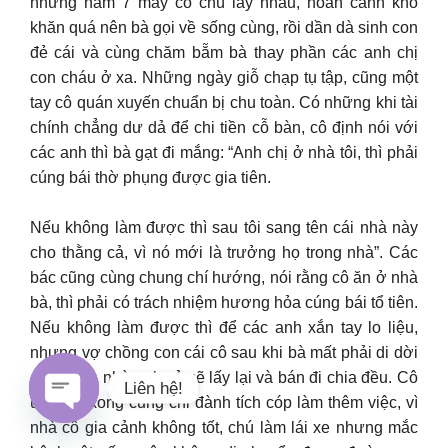
những năm 7 mấy cô chú lấy nhau, hoàn cảnh khó
khăn quá nên bà gọi về sống cùng, rồi dần dà sinh con
đẻ cái và cùng chăm bẵm bà thay phần các anh chị
con cháu ở xa. Những ngày giỗ chạp tụ tập, cũng một
tay cô quán xuyến chuẩn bị chu toàn. Có những khi tài
chính chẳng dư dả để chi tiền cỗ bàn, cô định nói với
các anh thì bà gạt đi mắng: “Anh chị ở nhà tôi, thì phải
cúng bái thờ phụng được gia tiên.
Nếu không làm được thì sau tôi sang tên cái nhà này
cho thằng cả, vì nó mới là trưởng họ trong nhà”. Các
bác cũng cùng chung chí hướng, nói rằng cô ăn ở nhà
bà, thì phải có trách nhiệm hương hỏa cúng bái tổ tiên.
Nếu không làm được thì để các anh xắn tay lo liệu,
nhưng vợ chồng con cái cô sau khi bà mất phải di dời
chỗ khác, nhà anh cả sẽ lấy lại và bán đi chia đều. Cô
Liên hệ!
út nghe xong cũng chỉ đành tích cóp làm thêm việc, vì
nhà cô gia cảnh không tốt, chú làm lái xe nhưng mắc
Open