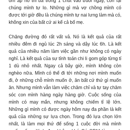
ôm ấp nó thì bà trông 1 chút vào buổi ngày, còn lại
chúng mình tự lo. Những gì mà vợ chồng mình có
được tới giờ đều là chúng mình tự nai lưng làm mà có,
không xin của bất cứ ai kể cả bố mẹ.
Chặng đường đó rất vất vả. Nó là kết quả của rất
nhiều đêm đi ngủ lúc 2h sáng và dậy lúc 6h. Là kết
quả của nhiều năm làm việc gần như không có ngày
nghỉ. Là kết quả của sự tính toán chi li gom góp từng tí
1 dù nhỏ nhất. Ngay cả bây giờ, mình không còn
nghèo nữa. Mình có thể đi tới những nơi mình muốn
đi, ở những chỗ mình muốn ở, ăn bất cứ thứ gì muốn
ăn. Nhưng mình vẫn làm việc chăm chỉ và tự tay chăm
sóc con mình hàng ngày hàng giờ. Cuộc sống của
mình có may mắn, nhưng không chiếm tỉ lệ lớn.
Những gì mình có được ngày hôm nay đa phần là kết
quả của những sự lựa chọn. Trong đó lựa chọn lớn
nhất, là làm mọi thứ để sống 1 cuộc đời mà mình