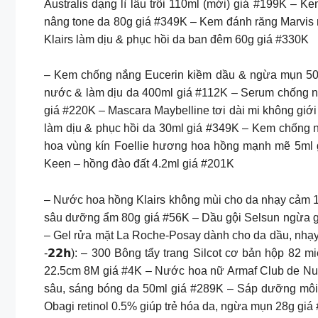
Australis dạng lì lâu trôi 110ml (mới) giá #199K –
nâng tone da 80g giá #349K – Kem đánh răng Marvi
Klairs làm dịu & phục hồi da ban đêm 60g giá #330K
– Kem chống nắng Eucerin kiềm dầu & ngừa mụn 50m
nước & làm dịu da 400ml giá #112K – Serum chống n
giá #220K – Mascara Maybelline tơi dài mi không giớ
làm dịu & phục hồi da 30ml giá #349K – Kem chống 
hoa vùng kín Foellie hương hoa hồng mạnh mẽ 5ml 
Keen – hồng đào đất 4.2ml giá #201K
– Nước hoa hồng Klairs không mùi cho da nhạy cảm 
sâu dưỡng ẩm 80g giá #56K – Dầu gội Selsun ngừa g
– Gel rửa mặt La Roche-Posay dành cho da dầu, nhạ
-𝟮𝟮𝗵): – 300 Bông tẩy trang Silcot cơ bản hộp 8
22.5cm 8M giá #4K – Nước hoa nữ Armaf Club de Nu
sâu, sáng bóng da 50ml giá #289K – Sáp dưỡng môi 
Obagi retinol 0.5% giúp trẻ hóa da, ngừa mụn 28g gi