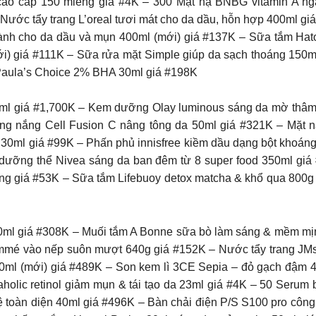
tosu cao cấp 150 miếng giá #4K – 300 Mặt nạ BNBG vitamin A
Nước tẩy trang L’oreal tươi mát cho da dầu, hỗn hợp 400ml g
dành cho da dầu và mụn 400ml (mới) giá #137K – Sữa tắm Ha
ới) giá #111K – Sữa rửa mặt Simple giúp da sạch thoáng 150ml
 Paula’s Choice 2% BHA 30ml giá #198K
25ml giá #1,700K – Kem dưỡng Olay luminous sáng da mờ th
ng nắng Cell Fusion C nâng tông da 50ml giá #321K – Mặt 
30ml giá #99K – Phấn phủ innisfree kiềm dầu dạng bột khoán
dưỡng thể Nivea sáng da ban đêm từ 8 super food 350ml gi
 giá #53K – Sữa tắm Lifebuoy detox matcha & khổ qua 800g g
0ml giá #308K – Muối tắm A Bonne sữa bò làm sáng & mềm m
emmé vào nếp suôn mượt 640g giá #152K – Nước tẩy trang JMsol
l (mới) giá #489K – Son kem lì 3CE Sepia – đỏ gạch đậm 4.6g 
holic retinol giảm mụn & tái tạo da 23ml giá #4K – 50 Serum 
ệ toàn diện 40ml giá #496K – Bàn chải điện P/S S100 pro côn