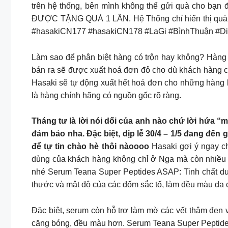
trên hệ thống, bên mình không thể gửi quà cho bạn
ĐƯỢC TẶNG QUÀ 1 LẦN. Hệ Thống chỉ hiển thị quà tặn
#hasakiCN177 #hasakiCN178 #LaGi #BìnhThuận #D
Làm sao để phân biệt hàng có trộn hay không? Hàng
bán ra sẽ được xuất hoá đơn đỏ cho dù khách hàng c
Hasaki sẽ tự động xuất hết hoá đơn cho những hàng
là hàng chính hãng có nguồn gốc rõ ràng.
Tháng tư là lời nói dối của anh nào chứ lời hứa 
đảm bảo nha. Đặc biệt, dịp lễ 30/4 – 1/5 đang đến 
để tự tin chào hè thôi nàoooo
Hasaki gợi ý ngay c
dùng của khách hàng không chỉ ở Nga mà còn nhiều q
nhé Serum Teana Super Peptides ASAP: Tinh chất dưỡ
thước và mật độ của các đốm sắc tố, làm đều màu da c
Đặc biệt, serum còn hỗ trợ làm mờ các vết thâm đen v
căng bóng, đều màu hơn. Serum Teana Super Peptides