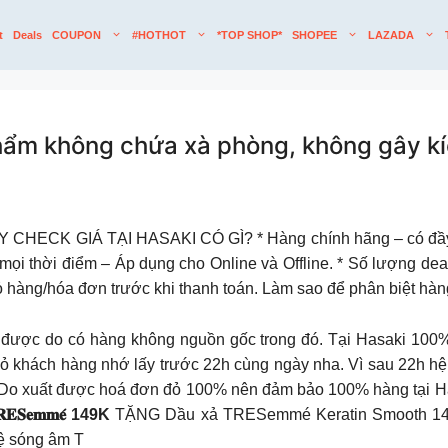
t
Deals
COUPON
#HOTHOT
*TOP SHOP*
SHOPEE
LAZADA
ẩm không chứa xà phòng, không gây kíc
 CHECK GIÁ TẠI HASAKI CÓ GÌ?
* Hàng chính hãng – có đầ
mọi thời điểm – Áp dụng cho Online và Offline. * Số lượng deal
iỏ hàng/hóa đơn trước khi thanh toán. Làm sao để phân biệt hà
 được do có hàng không nguồn gốc trong đó. Tại Hasaki 100
đỏ khách hàng nhớ lấy trước 22h cùng ngày nha. Vì sau 22h hệ
 Do xuất được hoá đơn đỏ 100% nên đảm bảo 100% hàng tại Ha
𝐞𝐦𝐦𝐞́ 149K
TẶNG Dầu xả TRESemmé Keratin Smooth 140g g
hệ sóng âm T