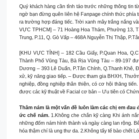
Quý khách hàng cần tỉnh táo trước những thông tin
ngờ bạn đừng quên liên hệ Fanpage chính thức phía t
ra trường hợp đáng tiếc. Trời xanh mây trắng nắn
VỰC TPHCM] – 71 Hoàng Hoa Thám, Phường 13, Tân
Trung, P.11, Q. Gò Vấp – 468A Nguyễn Thị Thập, P.Tâ
[KHU VỰC TỈNH] – 182 Cầu Giấy, P.Quan Hoa, Q.Cầ
Thành Phố Vũng Tàu, Bà Rịa Vũng Tàu – 89-197 đườ
Dương – 393 Lê Duẩn, P.Tân Chính, Q.Thanh Khê, Đà 
xử, kỹ năng giao tiếp. – Được tham gia BHXH, Thưởn
nghiệp, đồng nghiệp thân thiện, có cơ hội thăng tiế
được các kỹ thuật về Facial cơ bản – Ưu tiên có Chứng
Thâm nám là một vấn đề luôn làm các chị em đau đ
ức chế nám.
1.Không che chắn kỹ càng Khi ánh nắng
những đốm nám hình thành và ngày càng lan rộng. Bên 
hóa thậm chí là ung thư da. 2.Không tẩy tế bào chết 