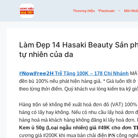
Skip
to
Thương Hiệu
*flashsale
Mới Nhấ
content
Làm Đẹp 14 Hasaki Beauty Sản ph
tự nhiên của da
#𝗡𝗼𝘄𝐅𝗿𝗲𝗲𝟮𝗛 Trễ Tặng 100K – 178 Chi Nhánh
MÁY
đền bù 100% nếu phát hiện hàng giả. * Giá luôn tốt ở 
theo từng thời điểm. Quý khách vui lòng kiểm tra kỹ g
Hàng trộn sẽ không thể xuất hoá đơn đỏ (VAT) 100%
hàng có lấy hay không. Nếu có nhu cầu lấy hoá đơn 
hàng hoá mà khách hàng không đăng kí lấy hoá đơn.
Kem ủ 50g (Loại ngẫu nhiên) giá #49K cho đơn 𝐓𝐑𝐄
cương giá #200K khi mua bàn chải điện 𝐏/𝐒 công ng