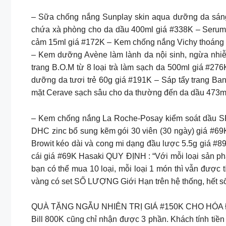
– Sữa chống nắng Sunplay skin aqua dưỡng da sán
chứa xà phòng cho da dầu 400ml giá #338K – Serum 
cảm 15ml giá #172K – Kem chống nắng Vichy thoáng 
– Kem dưỡng Avène làm lành da nội sinh, ngừa nhi
trang B.O.M từ 8 loại trà làm sạch da 500ml giá #2
dưỡng da tươi trẻ 60g giá #191K – Sáp tẩy trang B
mặt Cerave sạch sâu cho da thường đến da dầu 473m
– Kem chống nắng La Roche-Posay kiểm soát dầu S
DHC zinc bổ sung kẽm gói 30 viên (30 ngày) giá #69K
Browit kéo dài và cong mi dạng đầu lược 5.5g giá #
cái giá #69K Hasaki QUY ĐỊNH : “Với mỗi loại sản ph
bạn có thể mua 10 loại, mỗi loại 1 món thì vẫn được
vàng có set SỐ LƯỢNG Giới Hạn trên hệ thống, hết số
QUÀ TẶNG NGẪU NHIÊN TRỊ GIÁ #150K CHO HÓA ĐƠN 
Bill 800K cũng chỉ nhận được 3 phần. Khách tính tiền 