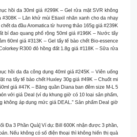
ục hồi da 30ml giá #299K – Gel rửa mặt SVR không
 #308K – Lăn khử mùi Etiaxil nhãn xanh cho da nhạy
chết da đầu Aromatica từ hương thảo 165g giá #239K
t bí đao quang phổ rộng 50ml giá #196K – Nước tẩy
ảm 60ml giá #313K – Gel tẩy tế bào chết Bio-essence
ì Colorkey R300 đỏ hồng đất 1.8g giá #118K – Sữa rửa
c hồi da đa công dụng 40ml giá #245K – Viên uống
ặt nạ tẩy tế bào chết Huxley 30g giá #49K – Chuốt mi
250ml giá #47K – Băng quần Diana ban đêm size M-L 5
n với giá Deal (ví dụ khung giờ có 10 loại sản phẩm,
thống không áp dụng mức giá DEAL.” Sản phẩm Deal giờ
 3 Phần Quà] Ví dụ: Bill 600K nhận được 3 phần,
oán. Nếu không có số điện thoại thì không hiển thị quà