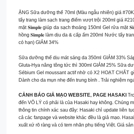
ẶNG Sữa dưỡng thể 70ml (Màu ngẫu nhiên) giá #70K khi
tẩy trang làm sạch trang điểm vượt trội 200ml giá #
mặt 𝐒𝐢𝐦𝐩𝐥𝐞 giúp da sạch thoáng 150ml Gel rửa mặt 
hồng 𝐒𝐢𝐦𝐩𝐥𝐞 làm dịu da & cấp ẩm 200ml Nước tẩy tr
có hạn) GIẢM 34%
Sữa dưỡng thể dịu mát sáng da 350ml GIẢM 33% Sá
Gluta-Hya nâng tông tức thì 300ml GIẢM 25% Sữa dư
Sébium Gel moussant actif nhờ có X2 HOẠT CHẤT gồm
Dành cho da mụn nhẹ đến trung bình . Trải nghiệm
CẢNH BÁO GIẢ MẠO WEBSITE, PAGE HASAKI
Tr
đến VÔ LÝ có phải là của Hasaki hay không. Chúng 
thông tin chính xác sau đây: Hasaki chỉ update liên t
cả các fanpage và website khác đều là giả mạo. Has
xuất xứ rõ ràng và có tem nhãn phụ tiếng Việt. Giá s