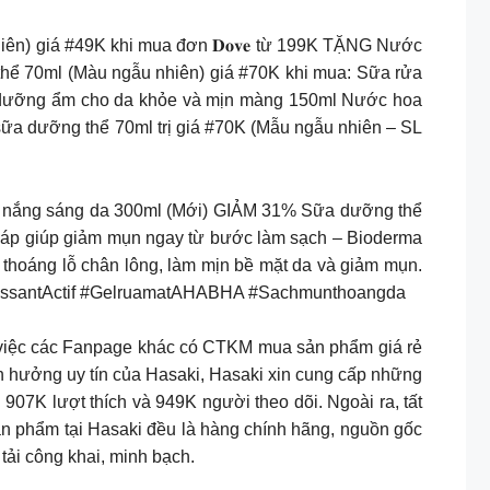
hiên) giá #49K khi mua đơn 𝐃𝐨𝐯𝐞 từ 199K TẶNG Nước
 thể 70ml (Màu ngẫu nhiên) giá #70K khi mua: Sữa rửa
𝐦𝐩𝐥𝐞 dưỡng ẩm cho da khỏe và mịn màng 150ml Nước hoa
ặng sữa dưỡng thể 70ml trị giá #70K (Mẫu ngẫu nhiên – SL
 nắng sáng da 300ml (Mới) GIẢM 31% Sữa dưỡng thể
háp giúp giảm mụn ngay từ bước làm sạch – Bioderma
hoáng lỗ chân lông, làm mịn bề mặt da và giảm mụn.
MoussantActif #GelruamatAHABHA #Sachmunthoangda
ề việc các Fanpage khác có CTKM mua sản phẩm giá rẻ
hưởng uy tín của Hasaki, Hasaki xin cung cấp những
 907K lượt thích và 949K người theo dõi. Ngoài ra, tất
n phẩm tại Hasaki đều là hàng chính hãng, nguồn gốc
tải công khai, minh bạch.