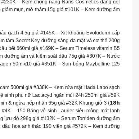
giá #230K – Kem chống nắng Naris Cosmetics dạng gel
uo giảm mụn, mờ thâm 15g giá #101K – Kem dưỡng ẩm
âu gạch 4.5g giá #145K – Xịt khoáng Evoluderm cấp
em tắm Secret Key dưỡng sáng da mặt và cơ thể 200g
 dầu bết 660ml giá #169K – Serum Timeless vitamin B5
rom dưỡng ẩm và kiểm soát dầu 75g giá #307K – Nước
lagen 50mlx10 giá #351K – Son bóng Maybelline 125
y cảm 500ml giá #338K – Kem rửa mặt Hada Labo sạch
ệ sinh phụ nữ Lactacyd ngăn mùi 24h 250ml giá #59K
n & ngừa nếp nhăn 65g giá #32K Khung giờ 3 (𝟭𝟴𝗵
á #4K – 150 Băng vệ sinh Laurier siêu mỏng mát lạnh
g lựu đỏ 298g giá #132K – Serum Torriden dưỡng ẩm
nh dầu hoa anh thảo 190 viên giá #572K – Kem dưỡng