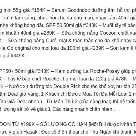
g mịn 55g giá #154K – Serum Goodndoc dưỡng ẩm, hỗ trợ ph
Tia’m làm sáng, phục hồi cho da dầu mụn, nhạy cảm 40ml giá
nhẹ không bóng dầu SPF 50 50ml giá #343K – Muối tẩy tế bào 
ễm khuẩn 40ml giá #289K – Sữa chống nắng Cocoon chiết xuấ
76K – Sữa chống nắng Curél mặt & toàn thân cho da khô nhạy c
anila Co original cho mọi loại da 100ml giá #239K – Son kem l
l giá #349K
PF50+ 50ml giá #343K – Kem dưỡng La Roche-Posay giúp phụ
 – Tẩy tế bào chết Rosette cho mọi loại da 120g giá #78K – M
89K – Nước xịt dưỡng tóc Double Rich cho tóc khô xơ, hư tổn 
ẩm Deal giờ vàng, 1 Khách chỉ Được Mua Tối Đa Mỗi Loại 1 mó
 tính Giá Deal nhen ) . Từ Món Thứ 2 (của cùng loại) thì hệ 
 lượng sẽ trở về giá cũ. Các nàng nhanh chân nhen .
TỪ #199K – SỐ LƯỢNG CÓ HẠN [Một Bill được Nhận Tối Đa
lưu ý giúp Hasaki: Đọc số điện thoại cho Thu Ngân khi thanh t