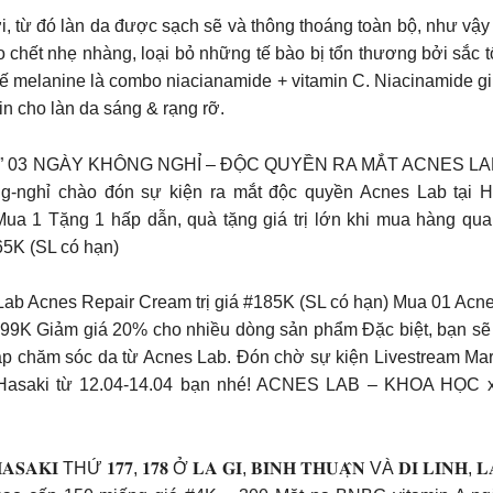
, từ đó làn da được sạch sẽ và thông thoáng toàn bộ, như vậy c
chết nhẹ nhàng, loại bỏ những tế bào bị tổn thương bởi sắc t
ế melanine là combo niacianamide + vitamin C. Niacinamide gi
in cho làn da sáng & rạng rỡ.
ARATHON” 03 NGÀY KHÔNG NGHỈ – ĐỘC QUYỀN RA MẮT ACNES LAB 
g-nghỉ chào đón sự kiện ra mắt độc quyền Acnes Lab tại 
ua 1 Tặng 1 hấp dẫn, quà tặng giá trị lớn khi mua hàng qu
5K (SL có hạn)
 Acnes Repair Cream trị giá #185K (SL có hạn) Mua 01 Acne
 99K Giảm giá 20% cho nhiều dòng sản phẩm Đặc biệt, bạn sẽ 
p chăm sóc da từ Acnes Lab. Đón chờ sự kiện Livestream Mara
hop Hasaki từ 12.04-14.04 bạn nhé! ACNES LAB – KHOA H
THỨ 𝟏𝟕𝟕, 𝟏𝟕𝟖 Ở 𝐋𝐀 𝐆𝐈, 𝐁𝐈̀𝐍𝐇 𝐓𝐇𝐔𝐀̣̂𝐍 VÀ 𝐃𝐈 𝐋𝐈