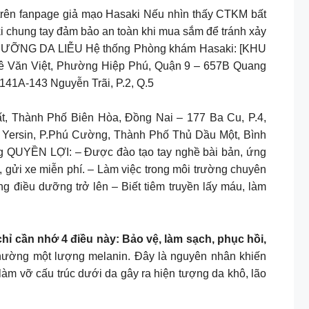
trên fanpage giả mạo Hasaki Nếu nhìn thấy CTKM bất
i chung tay đảm bảo an toàn khi mua sắm để tránh xảy
ỀU DƯỠNG DA LIỄU Hệ thống Phòng khám Hasaki: [KHU
 Văn Việt, Phường Hiệp Phú, Quận 9 – 657B Quang
141A-143 Nguyễn Trãi, P.2, Q.5
, Thành Phố Biên Hòa, Đồng Nai – 177 Ba Cu, P.4,
 Yersin, P.Phú Cường, Thành Phố Thủ Dầu Một, Bình
UYỀN LỢI: – Được đào tạo tay nghề bài bản, ứng
 gửi xe miễn phí. – Làm việc trong môi trường chuyên
g điều dưỡng trở lên – Biết tiêm truyền lấy máu, làm
ỉ cần nhớ 4 điều này: Bảo vệ, làm sạch, phục hồi,
 thường một lượng melanin. Đây là nguyên nhân khiến
làm vỡ cấu trúc dưới da gây ra hiện tượng da khô, lão