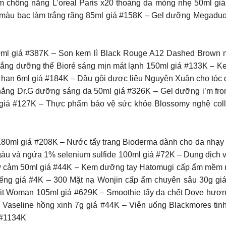
 Kem chống nắng L’oreal Paris x20 thoáng da mỏng nhẹ 50ml 
s màu bạc làm trắng răng 85ml giá #158K – Gel dưỡng Megad
l giá #387K – Son kem lì Black Rouge A12 Dashed Brown n
ắng dưỡng thể Bioré sáng mịn mát lạnh 150ml giá #133K – K
i hạn 6ml giá #184K – Dầu gội dược liệu Nguyên Xuân cho tóc
nắng Dr.G dưỡng sáng da 50ml giá #326K – Gel dưỡng i’m f
giá #127K – Thực phẩm bảo vệ sức khỏe Blossomy nghệ col
180ml giá #208K – Nước tẩy trang Bioderma dành cho da nhạ
àu và ngứa 1% selenium sulfide 100ml giá #72K – Dung dịch v
y cảm 50ml giá #44K – Kem dưỡng tay Hatomugi cấp ẩm mềm mị
2 miếng giá #4K – 300 Mặt nạ Wonjin cấp ẩm chuyên sâu 30g gi
it Woman 105ml giá #629K – Smoothie tẩy da chết Dove hươn
Vaseline hồng xinh 7g giá #44K – Viên uống Blackmores ti
á #1134K