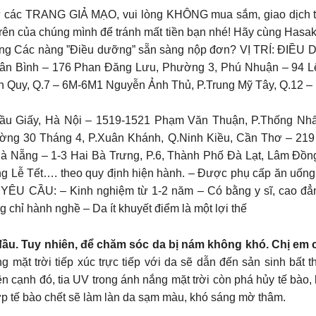
 từ các TRANG GIẢ MẠO, vui lòng KHÔNG mua sắm, giao dịch 
rên của chúng mình để tránh mất tiền bạn nhé! Hãy cùng Hasak
g vàng Các nàng ”Điều dưỡng” sẵn sàng nộp đơn? VỊ TRÍ: ĐI
 Bình – 176 Phan Đăng Lưu, Phường 3, Phú Nhuận – 94 Lê
n Quy, Q.7 – 6M-6M1 Nguyễn Ảnh Thủ, P.Trung Mỹ Tây, Q.12 – 
u Giấy, Hà Nội – 1519-1521 Phạm Văn Thuận, P.Thống Nhất
ng 30 Tháng 4, P.Xuân Khánh, Q.Ninh Kiều, Cần Thơ – 219
Nẵng – 1-3 Hai Bà Trưng, P.6, Thành Phố Đà Lạt, Lâm Đồng Q
g Lễ Tết…. theo quy định hiện hành. – Được phụ cấp ăn uống,
n. YÊU CẦU: – Kinh nghiệm từ 1-2 năm – Có bằng y sĩ, cao đẳn
 chỉ hành nghề – Da ít khuyết điểm là một lợi thế
ầu. Tuy nhiên, để chăm sóc da bị nám không khó. Chị em ch
 mặt trời tiếp xúc trực tiếp với da sẽ dẫn đến sản sinh bất
cạnh đó, tia UV trong ánh nắng mặt trời còn phá hủy tế bào, 
Lớp tế bào chết sẽ làm làn da sạm màu, khó sáng mờ thâm.