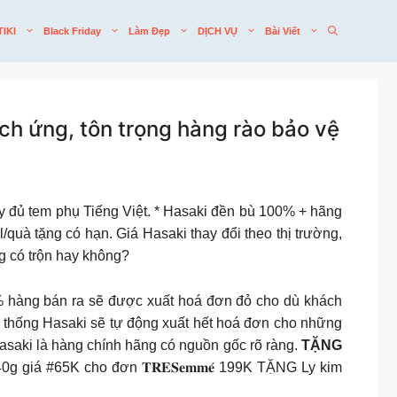
TIKI
Black Friday
Làm Đẹp
DỊCH VỤ
Bài Viết
h ứng, tôn trọng hàng rào bảo vệ
y đủ tem phụ Tiếng Việt. * Hasaki đền bù 100% + hãng
/quà tặng có hạn. Giá Hasaki thay đổi theo thị trường,
ng có trộn hay không?
% hàng bán ra sẽ được xuất hoá đơn đỏ cho dù khách
 thống Hasaki sẽ tự động xuất hết hoá đơn cho những
saki là hàng chính hãng có nguồn gốc rõ ràng.
TẶNG
iá #65K cho đơn 𝐓𝐑𝐄𝐒𝐞𝐦𝐦𝐞́ 199K TẶNG Ly kim