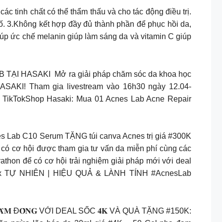
ác tinh chất có thể thẩm thấu và cho tác động điều trị.
ố. 3.Không kết hợp đầy đủ thành phần để phục hồi da,
úp ức chế melanin giúp làm sáng da và vitamin C giúp
TẠI HASAKI ️ Mở ra giải pháp chăm sóc da khoa học
HASAKI! Tham gia livestream vào 16h30 ngày 12.04-
a TikTokShop Hasaki: Mua 01 Acnes Lab Acne Repair
s Lab C10 Serum TẶNG túi canva Acnes trị giá #300K
có cơ hội được tham gia tư vấn da miễn phí cùng các
thon để có cơ hội trải nghiệm giải pháp mới với deal
ỌC x TỰ NHIÊN | HIỆU QUẢ & LÀNH TÍNH #AcnesLab
𝐇, 𝐋𝐀̂𝐌 Đ𝐎̂̀𝐍𝐆 VỚI DEAL SỐC 𝟒𝐊 VÀ QUÀ TẶNG #150K: