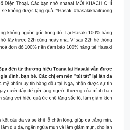
Có Số Điện Thoại. Các bạn nhớ nhaaa! MỖI KHÁCH CHỈ
h sẽ không được tặng quà. #Hasaki #hasakikhaitruong
àng không nguồn gốc trong đó. Tại Hasaki 100% hàng
hớ lấy trước 22h cùng ngày nha. Vì sau 22h hệ thống
c hoá đơn đỏ 100% nên đảm bảo 100% hàng tại Hasaki
 Spa đến từ thương hiệu Teana tại Hasaki vẫn được
a đình, bạn bè. Các chị em nên “tút tát” lại làn da
ỹ phẩm uy tín hàng đầu tại Nga, nhận được sự tin
ngay dưới đây để gửi tặng người thương của mình bạn
sáng với hiệu quả ức chế tăng sắc tố, làm giảm kích
ết cấu da và se khít lỗ chân lông, giúp da trắng mịn,
 làm dịu da, ngăn ngừa mụn và làm giảm mụn, cho làn