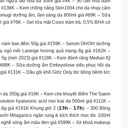
 ngăn ngừa lão hóa da 30ml giá #4K – 50 Gel nha đam
iá #136K – Kem chống nắng Skin1004 cho da nhạy cảm
tomugi dưỡng ẩm, làm sáng da 800ml giá #69K – Sữa
 giá #76K – Gel rửa mặt Cosrx tràm trà, 0.5% BHA có
âm nám ban đêm 50g giá #159K – Serum Oh!Oh! dưỡng
nạ ngủ môi Laneige hương quả mọng 8g giá #162K –
g 5g (mới 2023) giá #118K – Kem đánh răng Median IQ
á #88K – Sữa dưỡng ẩm Embryolisse siêu phục hồi da
iá #131K – Dầu gội khô Girlz Only tóc bồng bềnh tức
ịn da 350g giá #16K – Kem che khuyết điểm The Saem
ution hyaluronic acid mọi loại da 500ml giá #111K –
giá #191K Khung giờ 2 (𝟭𝟯𝗵 – 𝟭𝟳𝗵): – 300 Bông
bưởi Milaganics ngăn rụng & kích thích mọc tóc 100ml
g nghệ sóng âm màu đen giá #599K – Xịt khoá makeup