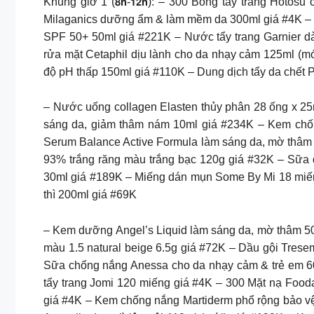
Khung giờ 1 (𝟴𝗵-𝟭𝟮𝗵): – 300 Bông tẩy trang Ho
Milaganics dưỡng ẩm & làm mềm da 300ml giá #4K – 
SPF 50+ 50ml giá #221K – Nước tẩy trang Garnier 
rửa mặt Cetaphil dịu lành cho da nhạy cảm 125ml (m
độ pH thấp 150ml giá #110K – Dung dịch tẩy da chết
– Nước uống collagen Elasten thủy phân 28 ống x 
sáng da, giảm thâm nám 10ml giá #234K – Kem chố
Serum Balance Active Formula làm sáng da, mờ thâm 
93% trắng răng màu trắng bạc 120g giá #32K – Sữa 
30ml giá #189K – Miếng dán mụn Some By Mi 18 miếng
thì 200ml giá #69K
– Kem dưỡng Angel’s Liquid làm sáng da, mờ thâm 5
màu 1.5 natural beige 6.5g giá #72K – Dầu gội Tres
Sữa chống nắng Anessa cho da nhạy cảm & trẻ em 60m
tẩy trang Jomi 120 miếng giá #4K – 300 Mặt nạ Fooda
giá #4K – Kem chống nắng Martiderm phổ rộng bảo v