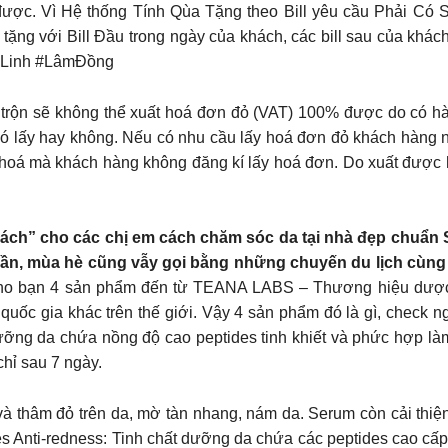
 được. Vì Hệ thống Tính Qùa Tặng theo Bill yêu cầu Phải 
g với Bill Đầu trong ngày của khách, các bill sau của khác
iLinh #LâmĐồng
 trộn sẽ không thể xuất hoá đơn đỏ (VAT) 100% được do có h
ó lấy hay không. Nếu có nhu cầu lấy hoá đơn đỏ khách hàng n
 hoá mà khách hàng không đăng kí lấy hoá đơn. Do xuất đượ
“mách” cho các chị em cách chăm sóc da tại nhà đẹp chuẩn
gần, mùa hè cũng vẫy gọi bằng những chuyến du lịch cùng gi
ho bạn 4 sản phẩm đến từ TEANA LABS – Thương hiệu dược m
uốc gia khác trên thế giới. Vậy 4 sản phẩm đó là gì, check 
ng da chứa nồng độ cao peptides tinh khiết và phức hợp làm 
hỉ sau 7 ngày.
à thâm đỏ trên da, mờ tàn nhang, nám da. Serum còn cải thiện k
 Anti-redness: Tinh chất dưỡng da chứa các peptides cao cấp