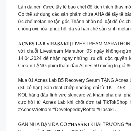
Làn da nên được tẩy tế bào chết để kích thích thay mới
Có thể sử dụng các sản phẩm chứa AHA để tẩy tế bào 
ức chế melanine tận gốc Thành phần nổi bật để ức ch
chống oxi hóa, phục hồi da và hạn chế sản sinh melan
𝐀𝐂𝐍𝐄𝐒 𝐋𝐀𝐁 𝐱 𝐇𝐀𝐒𝐀𝐊𝐈 | LIVESTREAM M
với chuỗi Livestream Marathon 03 ngày không-ngừn
14.04.2024 để nhận ngay những ưu đãi độc quyền M
Cream TẶNG phim thấm dầu Acnes 50 miếng trị giá #6
Mua 01 Acnes Lab B5 Recovery Serum TẶNG Acnes Lab
(SL có hạn) Săn deal chớp nhoáng chỉ từ 1K – 49K –
KOL hàng đầu lĩnh vực skincare và khám phá giải phá
cực hời từ Acnes Lab khi chốt đơn tại TikTokS
#AcnesVietnam #DevelopedbyRohto #Hasaki .
GẦN NHÀ BẠN ĐÃ CÓ #𝐇𝐀𝐒𝐀𝐊𝐈 KHAI TRƯƠNG #𝐇𝐀𝐒𝐀𝐊𝐈 