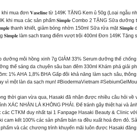
 mua đơn 𝐕𝐚𝐬𝐞𝐥𝐢𝐧𝐞 từ 149K TẶNG Kem ủ 50g (Loại ngẫu n
210K khi mua các sản phẩm 𝐒𝐢𝐦𝐩𝐥𝐞 Combo 2 TẶNG Sữa dưỡng
𝐒𝐢𝐦𝐩𝐥𝐞 thanh khiết, giảm bóng nhờn 150ml Sữa rửa mặt 𝐒𝐢
ang 𝐒𝐢𝐦𝐩𝐥𝐞 làm sạch trang điểm vượt trội 400ml Đơn 149K T
p dưỡng môi hồng xinh 7g GIẢM 33% Serum dưỡng thể chống
ỡng thể sáng da chuyên sâu ban đêm 330ml Khám phá giải p
: 1% AHA 1,8% BHA Gấp đôi khả năng làm sạch sâu, thông t
 ngay vì một làn da sạch mụn! #BiodermaVietnam #SebiumGel
ong thời gian vừa qua, Hasaki đã nhận được nhiều câu hỏi v
mình XÁC NHẬN LÀ KHÔNG PHẢI. Để tránh gây thiệt hại và ảnh 
ục các CTKM duy nhất tại 1 Fanpage Hasaki Beauty & Clinic với
aki cam kết 100% các sản phẩm bán ra đều xuất hoá đơn đỏ. Sả
ản phẩm và các chương trình khuyến mãi luôn được Hasaki đăng 