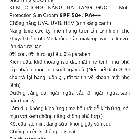
KEM CHỐNG NẮNG ĐA TẦNG GUO – Multi
Protection Sun Cream 𝗦𝗣𝗙 𝟱𝟬+ / 𝗣𝗔+++
Chống nắng UVA, UVB, HEV (ánh sáng xanh)
Nâng tone cực kỳ nhẹ nhàng tươi tắn tự nhiên, che
khuyết điểm nhẹMẹ không cần makeup vẫn tự tin với
làn da tươi tắn
0% cồn, 0% hương liệu, 0% paraben
Kiềm dầu, khô thoáng ráo da, mặt nhẹ tênh như phủ
lớp phấn nhung mịn suốt ngày dài (Nếu bết dính GUO
cho trả lại hàng luôn ạ , rất tự tin về khoản mặt nhẹ
tênh)
Dưỡng trắng da, ngăn ngừa sắc tố, ngăn ngừa sạm
nám thai kỳ
Làm dịu, không kích ứng ( mẹ bầu rất dễ kích ứng, nổi
mụn với kem chống nắng không phù hợp )
Kết cấu ráo mịn, dạng sữa, không gây vón cục
Chống nước & không cay mắt