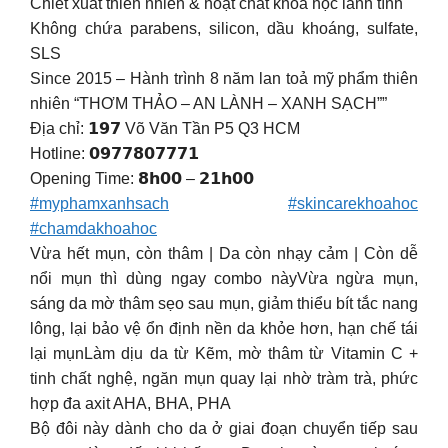
Chiết xuất thiên nhiên & hoạt chất khoa học lành tính
Không chứa parabens, silicon, dầu khoáng, sulfate,
SLS
Since 2015 – Hành trình 8 năm lan toả mỹ phẩm thiên
nhiên “THƠM THẢO – AN LÀNH – XANH SẠCH””
Địa chỉ: 𝟭𝟵𝟳 Võ Văn Tần P5 Q3 HCM
Hotline: 𝟬𝟵𝟳𝟳𝟴𝟬𝟳𝟳𝟳𝟭
Opening Time: 𝟴𝗵𝟬𝟬 – 𝟮𝟭𝗵𝟬𝟬
#myphamxanhsach
#skincarekhoahoc
#chamdakhoahoc
Vừa hết mụn, còn thâm | Da còn nhạy cảm | Còn dễ
nổi mụn thì dùng ngay combo nàyVừa ngừa mụn,
sáng da mờ thâm sẹo sau mụn, giảm thiểu bít tắc nang
lông, lại bảo vệ ổn định nền da khỏe hơn, hạn chế tái
lại mụnLàm dịu da từ Kẽm, mờ thâm từ Vitamin C +
tinh chất nghệ, ngăn mụn quay lại nhờ tràm trà, phức
hợp đa axit AHA, BHA, PHA
Bộ đôi này dành cho da ở giai đoạn chuyển tiếp sau