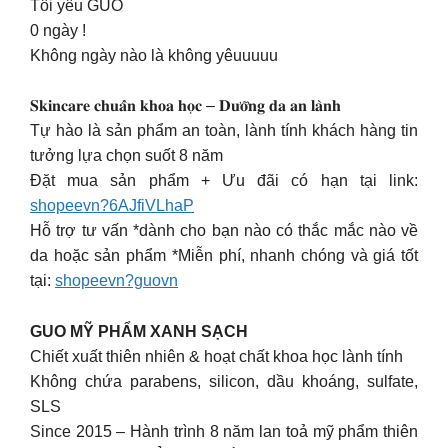
Tôi yêu GUO
0 ngày !
Không ngày nào là không yêuuuuu
𝐒𝐤𝐢𝐧𝐜𝐚𝐫𝐞 𝐜𝐡𝐮𝐚̂̉𝐧 𝐤𝐡𝐨𝐚 𝐡𝐨̣𝐜 – 𝐃𝐮̛𝐨̛̃𝐧𝐠 𝐝𝐚 𝐚𝐧 𝐥𝐚̀𝐧𝐡
Tự hào là sản phẩm an toàn, lành tính khách hàng tin
tưởng lựa chọn suốt 8 năm
Đặt mua sản phẩm + Ưu đãi có hạn tại link:
shopeevn?6AJfiVLhaP
Hỗ trợ tư vấn *dành cho bạn nào có thắc mắc nào về
da hoặc sản phẩm *Miễn phí, nhanh chóng và giá tốt
tại:
shopeevn?guovn
GUO MỸ PHẨM XANH SẠCH
Chiết xuất thiên nhiên & hoạt chất khoa học lành tính
Không chứa parabens, silicon, dầu khoáng, sulfate,
SLS
Since 2015 – Hành trình 8 năm lan toả mỹ phẩm thiên