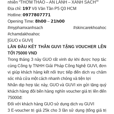
nhiên “THƠM THẢO – AN LÀNH – XANH SẠCH””
Địa chỉ: 𝟭𝟵𝟳 Võ Văn Tần P5 Q3 HCM
Hotline: 𝟬𝟵𝟳𝟳𝟴𝟬𝟳𝟳𝟳𝟭
Opening Time: 𝟴𝗵𝟬𝟬 – 𝟮𝟭𝗵𝟬𝟬
#myphamxanhsach #skincarekhoahoc
#chamdakhoahoc
[GUO x GUVI]
LẦN ĐẦU KẾT THÂN GUVI TẶNG VOUCHER LÊN
TỚI 75000 VND
Trong tháng 3 này GUO rất vinh dự khi được hợp tác
cùng Công ty TNHH Giải Pháp Công Nghệ GUVI, đơn
vị giúp khách hàng kết nối trực tiếp đến dịch vụ chăm
sóc nhà cửa một cách nhanh chóng và tiện lợi
Nhân dịp hợp tác này, GUO và GUVI xin gửi tặng quý
khách hàng đôi bên hàng nghìn voucher giá trị lên đến
75000đ:
Đối với khách hàng GUO sử dụng dịch vụ GUVI
3 E-voucher trị giá 25k cho 3 lần sử dụng (tổng giá trị