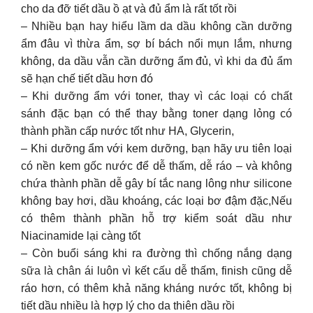
cho da đỡ tiết dầu ồ ạt và đủ ẩm là rất tốt rồi
– Nhiều bạn hay hiểu lầm da dầu không cần dưỡng
ẩm đâu vì thừa ẩm, sợ bí bách nổi mụn lắm, nhưng
không, da dầu vẫn cần dưỡng ẩm đủ, vì khi da đủ ẩm
sẽ hạn chế tiết dầu hơn đó
– Khi dưỡng ẩm với toner, thay vì các loại có chất
sánh đặc bạn có thể thay bằng toner dạng lỏng có
thành phần cấp nước tốt như HA, Glycerin,
– Khi dưỡng ẩm với kem dưỡng, bạn hãy ưu tiên loại
có nền kem gốc nước để dễ thấm, dễ ráo – và không
chứa thành phần dễ gây bí tắc nang lông như silicone
không bay hơi, dầu khoáng, các loại bơ đậm đặc,Nếu
có thêm thành phần hỗ trợ kiểm soát dầu như
Niacinamide lại càng tốt
– Còn buổi sáng khi ra đường thì chống nắng dạng
sữa là chân ái luôn vì kết cấu dễ thấm, finish cũng dễ
ráo hơn, có thêm khả năng kháng nước tốt, không bị
tiết dầu nhiều là hợp lý cho da thiên dầu rồi