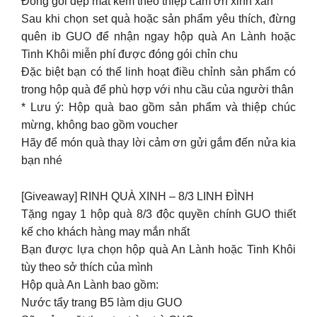
Đóng gói đẹp mắt kèm theo thiệp cảm ơn xinh xắn
Sau khi chọn set quà hoặc sản phẩm yêu thích, đừng
quên ib GUO để nhận ngay hộp quà An Lành hoặc
Tinh Khôi miễn phí được đóng gói chỉn chu
Đặc biệt bạn có thể linh hoạt điều chỉnh sản phẩm có
trong hộp quà để phù hợp với nhu cầu của người thân
* Lưu ý: Hộp quà bao gồm sản phẩm và thiệp chúc
mừng, không bao gồm voucher
Hãy để món quà thay lời cảm ơn gửi gắm đến nửa kia
bạn nhé
[Giveaway] RINH QUÀ XINH – 8/3 LINH ĐÌNH
Tặng ngay 1 hộp quà 8/3 độc quyền chính GUO thiết
kế cho khách hàng may mắn nhất
Bạn được lựa chọn hộp quà An Lành hoặc Tinh Khôi
tùy theo sở thích của mình
Hộp quà An Lành bao gồm:
Nước tẩy trang B5 làm dịu GUO