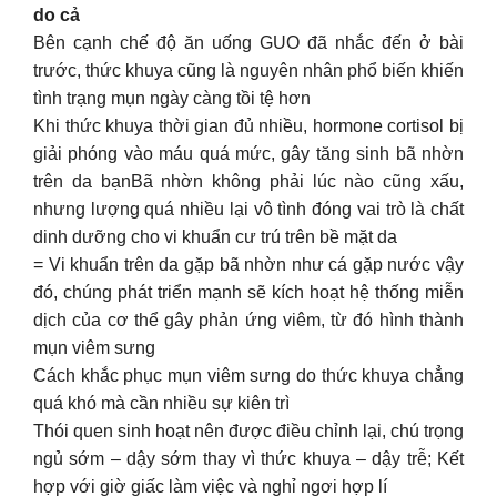
do cả
Bên cạnh chế độ ăn uống GUO đã nhắc đến ở bài
trước, thức khuya cũng là nguyên nhân phổ biến khiến
tình trạng mụn ngày càng tồi tệ hơn
Khi thức khuya thời gian đủ nhiều, hormone cortisol bị
giải phóng vào máu quá mức, gây tăng sinh bã nhờn
trên da bạnBã nhờn không phải lúc nào cũng xấu,
nhưng lượng quá nhiều lại vô tình đóng vai trò là chất
dinh dưỡng cho vi khuẩn cư trú trên bề mặt da
= Vi khuẩn trên da gặp bã nhờn như cá gặp nước vậy
đó, chúng phát triển mạnh sẽ kích hoạt hệ thống miễn
dịch của cơ thể gây phản ứng viêm, từ đó hình thành
mụn viêm sưng
Cách khắc phục mụn viêm sưng do thức khuya chẳng
quá khó mà cần nhiều sự kiên trì
Thói quen sinh hoạt nên được điều chỉnh lại, chú trọng
ngủ sớm – dậy sớm thay vì thức khuya – dậy trễ; Kết
hợp với giờ giấc làm việc và nghỉ ngơi hợp lí