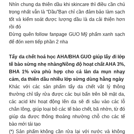
Nhìn chung da thiên dầu khi skincare thì điều cần chú
trọng nhất vẫn là “Dầu”Bạn chỉ cần đảm bảo làm sạch
tốt và kiểm soát được lượng dầu là da cải thiện hơn
rồi đó
Đừng quên follow fanpage GUO Mỹ phẩm xanh sạch
để đón xem tiếp phần 2 nha
Tẩy da chết hoá học AHA/BHA GUO giúp lấy đi lớp
tế bào sừng nhẹ nhàngNồng độ hoạt chất AHA 3%,
BHA 1% vừa phù hợp cho cả làn da mụn nhạy
cảm, da thiên dầu nhiều lớp sừng dùng hằng ngày
Khác với các sản phẩm tẩy da chết vật lý thông
thường chỉ tẩy rửa được các bụi bẩn trên bề mặt da,
các acid khi hoạt động lên da sẽ đi sâu vào các lỗ
chân lông, giúp loại bỏ các tế bào chết, bã nhờn, từ đó
giúp da được thông thoáng nhường chỗ cho các tế
bào mới tái tạo
(*) Sản phẩm không cần rửa lại với nước và không