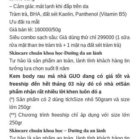
– Cảm giác mát lạnh khi đắp trên da
Tràm trà, BHA, đất sét Kaolin, Panthenol (Vitamin B5)
Ưu đãi ra mắt
Giá bán lẻ: 160000/50g
Siêu combo sạch sâu: Giá dùng thử chỉ 299000 (1 sữa
rửa mặt than tre tràm trà + 1 mặt nạ đất sét tràm trà)
𝐒𝐤𝐢𝐧𝐜𝐚𝐫𝐞 𝐜𝐡𝐮𝐚̂̉𝐧 𝐤𝐡𝐨𝐚 𝐡𝐨̣𝐜-𝐃𝐮̛𝐨̛̃𝐧𝐠 𝐝𝐚 𝐚𝐧 𝐥𝐚̀𝐧𝐡
Tự hào là sản phẩm an toàn, lành tính khách hàng tin
tưởng lựa chọn suốt 8 năm
Kem body rau má nhà GUO đang có giá tốt và
freeship đến hết tháng 03 này đó có nhà ơiSản
phẩm nhận rất nhiều lời khen luôn đó ạ
(*) Sản phẩm có 2 dùng tíchSize nhỏ 50gram và size
lớn 250gr
(**) Chương trình freeship chỉ áp dụng với size lớn
250gr
𝐒𝐤𝐢𝐧𝐜𝐚𝐫𝐞 𝐜𝐡𝐮𝐚̂̉𝐧 𝐤𝐡𝐨𝐚 𝐡𝐨̣𝐜 – 𝐃𝐮̛𝐨̛̃𝐧𝐠 𝐝𝐚 𝐚𝐧 𝐥𝐚̀𝐧𝐡
Tự hào là sản phẩm an toàn, lành tính khách hàng tin