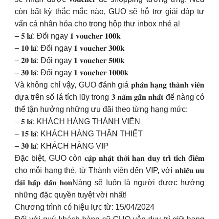
còn bất kỳ thắc mắc nào, GUO sẽ hỗ trợ giải đáp tư
vấn cá nhân hóa cho trong hộp thư inbox nhé ạ!
– 𝟓 𝐥𝐚́: Đổi ngay 𝟏 𝐯𝐨𝐮𝐜𝐡𝐞𝐫 𝟏𝟎𝟎𝐤
– 𝟏𝟎 𝐥𝐚́: Đổi ngay 𝟏 𝐯𝐨𝐮𝐜𝐡𝐞𝐫 𝟑𝟎𝟎𝐤
– 𝟐𝟎 𝐥𝐚́: Đổi ngay 𝟏 𝐯𝐨𝐮𝐜𝐡𝐞𝐫 𝟓𝟎𝟎𝐤
– 𝟑𝟎 𝐥𝐚́: Đổi ngay 𝟏 𝐯𝐨𝐮𝐜𝐡𝐞𝐫 𝟏𝟎𝟎𝟎𝐤
Và không chỉ vậy, GUO đánh giá 𝐩𝐡𝐚̂𝐧 𝐡𝐚̣𝐧𝐠 𝐭𝐡𝐚̀𝐧𝐡 𝐯𝐢𝐞̂𝐧
dựa trên số lá tích lũy trong 𝟑 𝐧𝐚̆𝐦 𝐠𝐚̂̀𝐧 𝐧𝐡𝐚̂́𝐭 để nàng có
thể tận hưởng những ưu đãi theo từng hạng mức:
– 𝟓 𝐥𝐚́: KHÁCH HÀNG THÀNH VIÊN
– 𝟏𝟓 𝐥𝐚́: KHÁCH HÀNG THÂN THIẾT
– 𝟑𝟎 𝐥𝐚́: KHÁCH HÀNG VIP
Đặc biệt, GUO còn 𝐜𝐚̣̂𝐩 𝐧𝐡𝐚̣̂𝐭 𝐭𝐡𝐨̛̀𝐢 𝐡𝐚̣𝐧 𝐝𝐮𝐲 𝐭𝐫𝐢̀ 𝐭𝐢́𝐜𝐡 đ𝐢𝐞̂̉𝐦
cho mỗi hạng thẻ, từ Thành viên đến VIP, với 𝐧𝐡𝐢𝐞̂̀𝐮 𝐮̛𝐮
đ𝐚̃𝐢 𝐡𝐚̂́𝐩 𝐝𝐚̂̃𝐧 𝐡𝐨̛𝐧Nàng sẽ luôn là người được hưởng
những đặc quyền tuyệt vời nhất!
Chương trình có hiệu lực từ: 15/04/2024