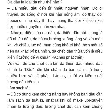
Da dầu là loại da như thế nào ?
– Da nhiều dầu đến từ nhiều nguyên nhân: Do di
truyền, do sống ở nơi khí hậu nóng ẩm, do thay đổi
hoocmon như dậy thì hay mang thai,đôi khi còn kết
hợp nhiều nguyên nhân với nhau
– Nhược điểm của da dầu, da thiên dầu nói chung là
đổ nhiều dầu, da có xu hướng xuống tông và xỉn màu
khi về chiều, lúc nổi mụn cũng khó trị khỏi hơn một số
nền da khác (vì bã nhờn, da chết, dầu thừa vốn là điều
kiện lí tưởng để vi khuẩn PAcnes phát triển)
Với vấn đề chủ chốt của làn da thiên dầu, nhiều dầu
chính là “Dầu” nên khi chăm da bạn cần chú trọng
nhiều hơn vào 2 phần: Làm sạch tốt và kiểm soát
lượng dầu trên da
Làm sạch tốt
– Dù có dùng kem chống nắng hay không bạn đều cần
làm sạch da thật kĩ, nhất là khi có make upNguyên
nhân là lượng dầu, lượng chất dơ, cặn kem chống