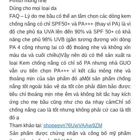
Finish mỏng nhẹ
Dùng cho mọi loại da
FAQ – Lý do mẹ bầu có thể an tâm chọn các dòng kem
chống nắng có chỉ SPF50+ và PA+++ (thay vì PA) là vì
độ che phủ tia UVA lên đến 90% và SPF 50+ có khả
năng che phủ 98% UVB (gần tương đương với dòng
PA 4 cộng nhưng lại có độ thoáng nhẹ và không xỉn
màu da và cuối chiều)Vậy nên dù có thể sản xuất ra
loại Kem chống nắng có chỉ số PA nhưng nhà GUO
vẫn ưu tiên chọn PA+++ vì kết cấu mỏng nhẹ và
thoáng mịn của sản phẩm đó ạMột sản phẩm chống
nắng tốt ngoài bảo vệ da tốt còn phải đảm bảo được
tiêu chí thoáng mịn nhẹ êm và không bít tắc hay kích
ứng cho mẹ bầu cũng như cho da nhạy cảmChỉ số
chống nắng cao là tốt nhưng không phải cứ cao là tốt
đó ạ
Tham khảo tại:
shopeevn?6UwVAAw9ZM
Sản phẩm được chứng nhận và công bố mỹ phẩm