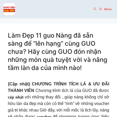
Skip
to
Menu
content
Làm Đẹp 11 guo Nàng đã sẵn
sàng để “lên hạng” cùng GUO
chưa? Hãy cùng GUO đón nhận
những món quà tuyệt vời và nâng
tầm làn da của mình nào!
{Cập nhật} CHƯƠNG TRÌNH TÍCH LÁ & ƯU ĐÃI
THÀNH VIÊN
Chương trình tích lá của GUO đã được
𝐜𝐚̣̂𝐩 𝐧𝐡𝐚̣̂𝐭 với những thay đổi , giúp nàng không chỉ sở
hữu làn da đẹp mà còn có thể “rinh” về những voucher
giá trị khác nhau Giờ đây, với mỗi mốc lá tích lũy, nàng
sẽ nhận được 𝐯𝐨𝐮𝐜𝐡𝐞𝐫 để shopping tương ứng: Nếu