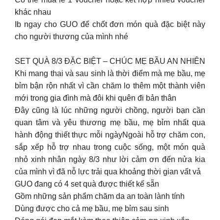
khác nhau
Ib ngay cho GUO để chốt đơn món quà đặc biệt này
cho người thương của mình nhé
SET QUÀ 8/3 ĐẶC BIỆT – CHÚC MẸ BẦU AN NHIÊN
Khi mang thai và sau sinh là thời điểm mà mẹ bầu, mẹ
bỉm bận rộn nhất vì cần chăm lo thêm một thành viên
mới trong gia đình mà đôi khi quên đi bản thân
Đây cũng là lúc những người chồng, người bạn cần
quan tâm và yêu thương mẹ bầu, mẹ bỉm nhất qua
hành động thiết thực mỗi ngàyNgoài hỗ trợ chăm con,
sắp xếp hỗ trợ nhau trong cuộc sống, một món quà
nhỏ xinh nhân ngày 8/3 như lời cảm ơn đến nửa kia
của mình vì đã nỗ lực trải qua khoảng thời gian vất vả
GUO đang có 4 set quà được thiết kế sẵn
Gồm những sản phẩm chăm da an toàn lành tính
Dùng được cho cả mẹ bầu, mẹ bỉm sau sinh