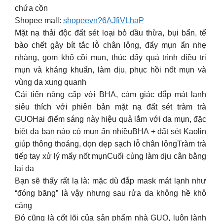
chứa cồn
Shopee mall:
shopeevn?6AJfiVLhaP
Mặt nạ thải độc đất sét loại bỏ dầu thừa, bụi bẩn, tế
bào chết gây bít tắc lỗ chân lông, đẩy mụn ẩn nhẹ
nhàng, gom khô cồi mụn, thúc đẩy quá trình điều trị
mụn và kháng khuẩn, làm dịu, phục hồi nốt mụn và
vùng da xung quanh
Cải tiến nâng cấp với BHA, cảm giác đắp mát lạnh
siêu thích với phiên bản mặt nạ đất sét tràm trà
GUOHai điểm sáng này hiệu quả lắm với da mụn, đặc
biệt da bạn nào có mụn ẩn nhiềuBHA + đất sét Kaolin
giúp thông thoáng, dọn dẹp sạch lỗ chân lôngTràm trà
tiếp tay xử lý mấy nốt mụnCuối cùng làm dịu cân bằng
lại da
Bạn sẽ thấy rất lạ là: mặc dù đắp mask mát lạnh như
“đóng băng” là vậy nhưng sau rửa da không hề khô
căng
Đó cũng là cốt lõi của sản phẩm nhà GUO, luôn lành