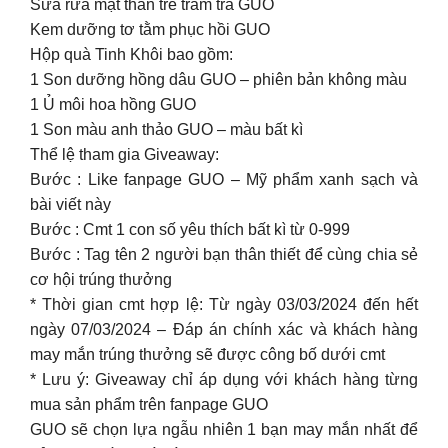
Sữa rửa mặt than tre tràm trà GUO
Kem dưỡng tơ tằm phục hồi GUO
Hộp quà Tinh Khôi bao gồm:
1 Son dưỡng hồng dâu GUO – phiên bản không màu
1 Ủ môi hoa hồng GUO
1 Son màu anh thảo GUO – màu bất kì
Thể lệ tham gia Giveaway:
Bước : Like fanpage GUO – Mỹ phẩm xanh sạch và
bài viết này
Bước : Cmt 1 con số yêu thích bất kì từ 0-999
Bước : Tag tên 2 người bạn thân thiết để cùng chia sẻ
cơ hội trúng thưởng
* Thời gian cmt hợp lệ: Từ ngày 03/03/2024 đến hết
ngày 07/03/2024 – Đáp án chính xác và khách hàng
may mắn trúng thưởng sẽ được công bố dưới cmt
* Lưu ý: Giveaway chỉ áp dụng với khách hàng từng
mua sản phẩm trên fanpage GUO
GUO sẽ chọn lựa ngẫu nhiên 1 bạn may mắn nhất để