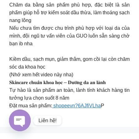
Chăm da bằng sản phẩm phù hợp, đặc biệt là sản
phẩm giúp hỗ trợ kiểm soát dầu thừa, làm thoáng sạch
nang lông
Nếu chưa tìm được chu trình phù hợp với loại da của
mình, đội ngũ tư vấn viên của GUO luôn sẵn sàng chờ
bạn ib nha
Kiềm dầu, sạch mụn, giảm thâm, gom cồi lại còn chăm
sóc da khoa học
(Nhớ xem hết video này nha)
𝐒𝐤𝐢𝐧𝐜𝐚𝐫𝐞 𝐜𝐡𝐮𝐚̂̉𝐧 𝐤𝐡𝐨𝐚 𝐡𝐨̣𝐜 – 𝐃𝐮̛𝐨̛̃𝐧𝐠 𝐝𝐚 𝐚𝐧 𝐥𝐚̀𝐧𝐡
Tự hào là sản phẩm an toàn, lành tính khách hàng tin
tưởng lựa chọn suốt 8 năm
Đặt mua sản phẩm:
shopeevn?6AJfiVLha
P
Liên hệ!
Open