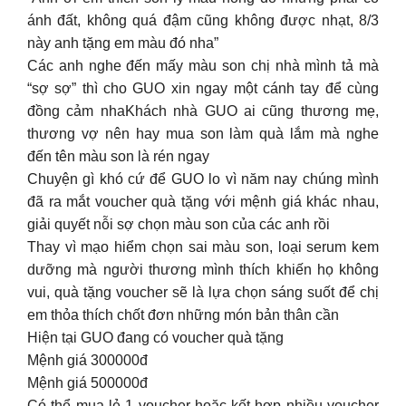
ánh đất, không quá đậm cũng không được nhạt, 8/3
này anh tặng em màu đó nha”
Các anh nghe đến mấy màu son chị nhà mình tả mà
“sợ sợ” thì cho GUO xin ngay một cánh tay để cùng
đồng cảm nhaKhách nhà GUO ai cũng thương mẹ,
thương vợ nên hay mua son làm quà lắm mà nghe
đến tên màu son là rén ngay
Chuyện gì khó cứ để GUO lo vì năm nay chúng mình
đã ra mắt voucher quà tặng với mệnh giá khác nhau,
giải quyết nỗi sợ chọn màu son của các anh rồi
Thay vì mạo hiểm chọn sai màu son, loại serum kem
dưỡng mà người thương mình thích khiến họ không
vui, quà tặng voucher sẽ là lựa chọn sáng suốt để chị
em thỏa thích chốt đơn những món bản thân cần
Hiện tại GUO đang có voucher quà tặng
Mệnh giá 300000đ
Mệnh giá 500000đ
Có thể mua lẻ 1 voucher hoặc kết hợp nhiều voucher