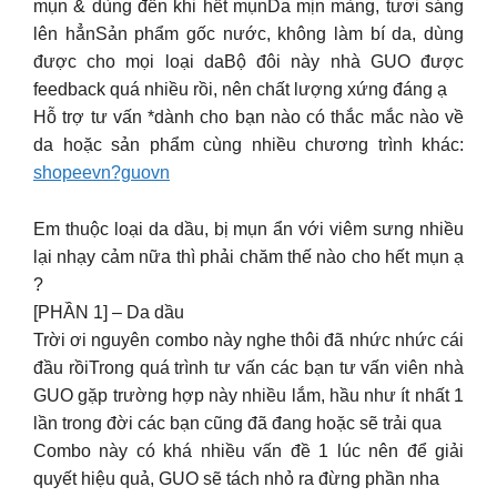
mụn & dùng đến khi hết mụnDa mịn màng, tươi sáng
lên hẳnSản phẩm gốc nước, không làm bí da, dùng
được cho mọi loại daBộ đôi này nhà GUO được
feedback quá nhiều rồi, nên chất lượng xứng đáng ạ
Hỗ trợ tư vấn *dành cho bạn nào có thắc mắc nào về
da hoặc sản phẩm cùng nhiều chương trình khác:
shopeevn?guovn
Em thuộc loại da dầu, bị mụn ẩn với viêm sưng nhiều
lại nhạy cảm nữa thì phải chăm thế nào cho hết mụn ạ
?
[PHẦN 1] – Da dầu
Trời ơi nguyên combo này nghe thôi đã nhức nhức cái
đầu rồiTrong quá trình tư vấn các bạn tư vấn viên nhà
GUO gặp trường hợp này nhiều lắm, hầu như ít nhất 1
lần trong đời các bạn cũng đã đang hoặc sẽ trải qua
Combo này có khá nhiều vấn đề 1 lúc nên để giải
quyết hiệu quả, GUO sẽ tách nhỏ ra đừng phần nha