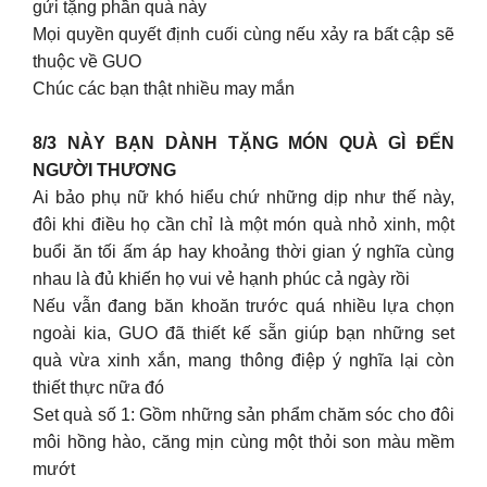
gửi tặng phần quà này
Mọi quyền quyết định cuối cùng nếu xảy ra bất cập sẽ
thuộc về GUO
Chúc các bạn thật nhiều may mắn
8/3 NÀY BẠN DÀNH TẶNG MÓN QUÀ GÌ ĐẾN
NGƯỜI THƯƠNG
Ai bảo phụ nữ khó hiểu chứ những dịp như thế này,
đôi khi điều họ cần chỉ là một món quà nhỏ xinh, một
buổi ăn tối ấm áp hay khoảng thời gian ý nghĩa cùng
nhau là đủ khiến họ vui vẻ hạnh phúc cả ngày rồi
Nếu vẫn đang băn khoăn trước quá nhiều lựa chọn
ngoài kia, GUO đã thiết kế sẵn giúp bạn những set
quà vừa xinh xắn, mang thông điệp ý nghĩa lại còn
thiết thực nữa đó
Set quà số 1: Gồm những sản phẩm chăm sóc cho đôi
môi hồng hào, căng mịn cùng một thỏi son màu mềm
mướt