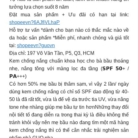
tưởng lựa chọn suốt 8 năm
Đặt mua sản phẩm + Ưu đãi có hạn tại link:
shopeevn?6AJfiVLhaP
Hỗ trợ tư vấn *dành cho bạn nào có thắc mắc nào về
da hoặc sản phẩm *Miễn phí, nhanh chóng và giá tốt
tại:
shopeevn?guovn
Địa chỉ: 197 Võ Văn Tần, P5, Q3, HCM
Kem chống nắng chuẩn khoa học cho bà bầu thoáng
nhẹ, nâng tông với màng lọc đa tầng (𝗦𝗣𝗙 𝟱𝟬+ /
𝗣𝗔+++)
Có hơn 50% mẹ bầu bị thâm sạm, vì vậy 2 lần/ ngày
dùng kem chống nắng có chỉ số SPF dao động từ 40-
50 là đã rất tốt, vừa là để vệ da trước tia UV, vừa nâng
tone nhẹ nhàng giúp mẹ bầu tự tin hơnNhững thay đổi
nội tiết tố đang diễn ra trong thai kỳ là điều không thể
tránh khỏi vậy nên mẹ bầu nào đang tìm một mã hàng
kem chống nắng thì có thể cân nhắc trải nghiệm sản
phẩm nhà GUO nha