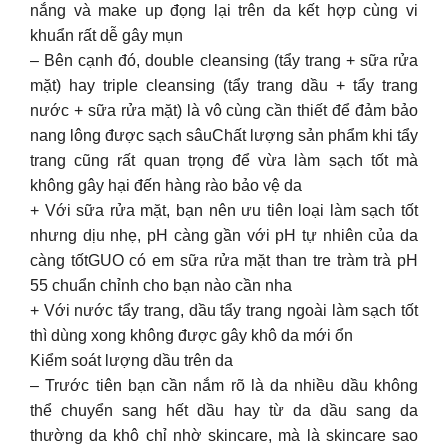
nắng và make up đọng lại trên da kết hợp cùng vi
khuẩn rất dễ gây mụn
– Bên cạnh đó, double cleansing (tẩy trang + sữa rửa
mặt) hay triple cleansing (tẩy trang dầu + tẩy trang
nước + sữa rửa mặt) là vô cùng cần thiết để đảm bảo
nang lông được sạch sâuChất lượng sản phẩm khi tẩy
trang cũng rất quan trọng để vừa làm sạch tốt mà
không gây hại đến hàng rào bảo vệ da
+ Với sữa rửa mặt, bạn nên ưu tiên loại làm sạch tốt
nhưng dịu nhẹ, pH càng gần với pH tự nhiên của da
càng tốtGUO có em sữa rửa mặt than tre tràm trà pH
55 chuẩn chỉnh cho bạn nào cần nha
+ Với nước tẩy trang, dầu tẩy trang ngoài làm sạch tốt
thì dùng xong không được gây khô da mới ổn
Kiểm soát lượng dầu trên da
– Trước tiên bạn cần nắm rõ là da nhiều dầu không
thể chuyển sang hết dầu hay từ da dầu sang da
thường da khô chỉ nhờ skincare, mà là skincare sao