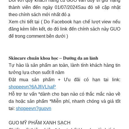
Đối với quý khách hàng cũ GUO vẫn duy trì giữ hạng
thành viên đến ngày 01/07/2024Sau đó sẽ cập nhật
theo chính sách mới nhất đó ạ
Xem chi tiết tại ( Do Facebook hạn chế lượt view nếu
đăng kèm liên kết, do đó link đến chính sách này GUO
để trong comment bên dưới )
𝐒𝐤𝐢𝐧𝐜𝐚𝐫𝐞 𝐜𝐡𝐮𝐚̂̉𝐧 𝐤𝐡𝐨𝐚 𝐡𝐨̣𝐜 – 𝐃𝐮̛𝐨̛̃𝐧𝐠 𝐝𝐚 𝐚𝐧 𝐥𝐚̀𝐧𝐡
Tự hào là sản phẩm an toàn, lành tính khách hàng tin
tưởng lựa chọn suốt 8 năm
Đặt mua sản phẩm + Ưu đãi có hạn tại link:
shopeevn?6AJfiVLhaP
Hỗ trợ tư vấn *dành cho bạn nào có thắc mắc nào về
da hoặc sản phẩm *Miễn phí, nhanh chóng và giá tốt
tại:
shopeevn?guovn
GUO MỸ PHẨM XANH SẠCH