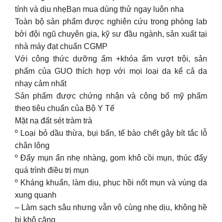
tính và dịu nhẹBạn mua dùng thử ngay luôn nha
Toàn bộ sản phẩm được nghiên cứu trong phòng lab
bởi đội ngũ chuyên gia, kỹ sư đầu ngành, sản xuất tại
nhà máy đạt chuẩn CGMP
Với công thức dưỡng ẩm +khóa ẩm vượt trội, sản
phẩm của GUO thích hợp với mọi loại da kể cả da
nhạy cảm nhất
Sản phẩm được chứng nhận và công bố mỹ phẩm
theo tiêu chuẩn của Bộ Y Tế
Mặt nạ đất sét tràm trà
º Loại bỏ dầu thừa, bụi bẩn, tế bào chết gây bít tắc lỗ
chân lông
º Đẩy mụn ẩn nhẹ nhàng, gom khô cồi mụn, thúc đẩy
quá trình điều trị mụn
º Kháng khuẩn, làm dịu, phục hồi nốt mụn và vùng da
xung quanh
– Làm sạch sâu nhưng vẫn vô cùng nhẹ dịu, không hề
bị khô căng