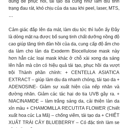
dùng để phục hồi, tái tạo da cũng như làm dịu tình
trạng đau rát, khó chịu của da sau khi peel, laser, MTS,
…
Cảm giác đắp lên da mát, làm dịu tức thì luôn ấy Đây
là dòng mặt nạ được bổ sung tinh chất dưỡng nồng độ
cao giúp tăng tính đàn hồi của da, cung cấp độ ẩm cho
da làm cho làn da Exoderm Biocellulose mask này
hơn hẳn các loại mask khác ở chỗ xài xong da sáng
lên hẳn mà còn có hiệu quả tái tạo, phục hồi da vượt
trội Thành phần chính: + CENTELLA ASIATICA
EXTRACT – giúp làm dịu da nhanh chóng, tái tạo da +
ADENOSINE- Giảm sự xuất hiện của nếp nhăn và
đường nhăn. Giảm các tác hại do tia UVB gây ra. +
NIACINAMIDE – làm trắng sáng da, cải thiện làn da
xỉn màu + CHAMOMILLA RECUTITA FLOWER (Chiết
xuất hoa cúc La Mã) – chống viêm, tái tạo da + CHIẾT
XUẤT TRÁI CÂY BLUEBERRY – Có đặc tính làm se