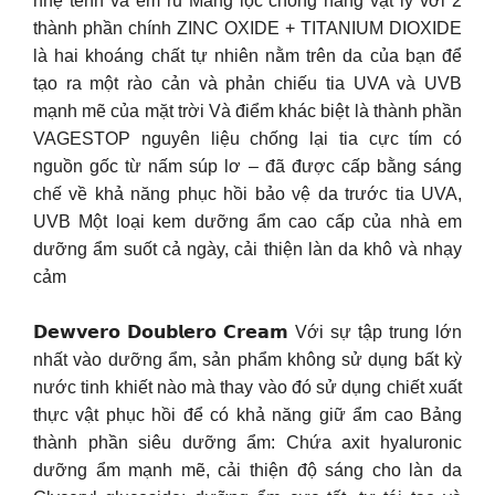
nhẹ tênh và êm ru Màng lọc chống nắng vật lý với 2
thành phần chính ZINC OXIDE + TITANIUM DIOXIDE
là hai khoáng chất tự nhiên nằm trên da của bạn để
tạo ra một rào cản và phản chiếu tia UVA và UVB
mạnh mẽ của mặt trời Và điểm khác biệt là thành phần
VAGESTOP nguyên liệu chống lại tia cực tím có
nguồn gốc từ nấm súp lơ – đã được cấp bằng sáng
chế về khả năng phục hồi bảo vệ da trước tia UVA,
UVB Một loại kem dưỡng ẩm cao cấp của nhà em
dưỡng ẩm suốt cả ngày, cải thiện làn da khô và nhạy
cảm
𝗗𝗲𝘄𝘃𝗲𝗿𝗼 𝗗𝗼𝘂𝗯𝗹𝗲𝗿𝗼 𝗖𝗿𝗲𝗮𝗺 Với sự tập trung lớn
nhất vào dưỡng ẩm, sản phẩm không sử dụng bất kỳ
nước tinh khiết nào mà thay vào đó sử dụng chiết xuất
thực vật phục hồi để có khả năng giữ ẩm cao Bảng
thành phần siêu dưỡng ẩm: Chứa axit hyaluronic
dưỡng ẩm mạnh mẽ, cải thiện độ sáng cho làn da