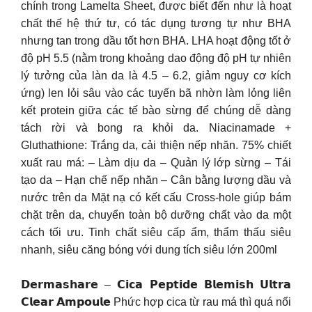
chính trong Lamelta Sheet, được biết đến như là hoạt
chất thế hệ thứ tư, có tác dụng tương tự như BHA
nhưng tan trong dầu tốt hơn BHA. LHA hoạt động tốt ở
độ pH 5.5 (nằm trong khoảng dao động độ pH tự nhiên
lý tưởng của làn da là 4.5 – 6.2, giảm nguy cơ kích
ứng) len lỏi sâu vào các tuyến bã nhờn làm lỏng liên
kết protein giữa các tế bào sừng để chúng dễ dàng
tách rời và bong ra khỏi da. Niacinamade +
Gluthathione: Trắng da, cải thiện nếp nhăn. 75% chiết
xuất rau má: – Làm dịu da – Quản lý lớp sừng – Tái
tạo da – Hạn chế nếp nhăn – Cân bằng lượng dầu và
nước trên da Mặt nạ có kết cấu Cross-hole giúp bám
chặt trên da, chuyển toàn bộ dưỡng chất vào da một
cách tối ưu. Tinh chất siêu cấp ẩm, thẩm thấu siêu
nhanh, siêu căng bóng với dung tích siêu lớn 200ml
𝗗𝗲𝗿𝗺𝗮𝘀𝗵𝗮𝗿𝗲 – 𝗖𝗶𝗰𝗮 𝗣𝗲𝗽𝘁𝗶𝗱𝗲 𝗕𝗹𝗲𝗺𝗶𝘀𝗵 𝗨𝗹𝘁𝗿𝗮
𝗖𝗹𝗲𝗮𝗿 𝗔𝗺𝗽𝗼𝘂𝗹𝗲 Phức hợp cica từ rau má thì quá nổi