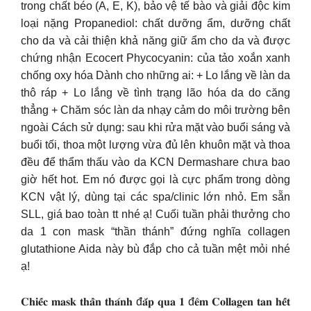
trong chất béo (A, E, K), bảo vệ tế bào và giải độc kim
loại nặng Propanediol: chất dưỡng ẩm, dưỡng chất
cho da và cải thiện khả năng giữ ẩm cho da và được
chứng nhận Ecocert Phycocyanin: của tảo xoắn xanh
chống oxy hóa Dành cho những ai: + Lo lắng về làn da
thô ráp + Lo lắng về tình trạng lão hóa da do căng
thẳng + Chăm sóc làn da nhạy cảm do môi trường bên
ngoài Cách sử dụng: sau khi rửa mặt vào buổi sáng và
buổi tối, thoa một lượng vừa đủ lên khuôn mặt và thoa
đều để thẩm thấu vào da KCN Dermashare chưa bao
giờ hết hot. Em nó được gọi là cực phẩm trong dòng
KCN vật lý, dùng tại các spa/clinic lớn nhỏ. Em sẵn
SLL, giá bao toàn tt nhé ạ! Cuối tuần phải thưởng cho
da 1 con mask “thần thánh” đứng nghĩa collagen
glutathione Aida này bù đắp cho cả tuần mệt mỏi nhé
ạ!
𝐂𝐡𝐢𝐞̂́𝐜 𝐦𝐚𝐬𝐤 𝐭𝐡𝐚̂̀𝐧 𝐭𝐡𝐚́𝐧𝐡 đ𝐚̆́𝐩 𝐪𝐮𝐚 𝟏 đ𝐞̂𝐦 𝐂𝐨𝐥𝐥𝐚𝐠𝐞𝐧 𝐭𝐚𝐧 𝐡𝐞̂́𝐭