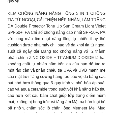
quý vị!
KEM CHỐNG NẮNG NÂNG TÔNG 3 IN 1 CHỐNG
TIA TỬ NGOẠI, CẢI THIỆN NẾP NHĂN, LÀM TRẮNG
DA Double Protector Tone Up Sun Cream Light Violet
SPF50+, PA Chỉ số chống nắng cao nhất SPF50+, PA
với tông màu tím nhạt nâng tông tự nhiên thay thế
cushion được nha mấy chị, bảo vệ da khỏi tia tử ngoại
suốt cả ngày dài Màng lọc chống nắng với 2 thành
phần chính ZINC OXIDE + TITANIUM DIOXIDE là hai
khoáng chất tự nhiên nằm trên da của bạn để tạo ra
một rào cản và phản chiếu tia UVA và UVB mạnh mẽ
của mặt trời Tăng cường hàng rào bảo vệ da bằng các
hạt nhỏ hơn thông qua 3 quy trình vi nhũ hóa áp suất
cao và aqua ceramide trong suốt với khả năng hấp thụ
cao hơn Kết cấu bám chặt giúp lớp trang điểm mềm
mại, không bị bong tróc và tăng ẩm Mặt nạ bùn loại bỏ
bã nhờn, chăm sóc lỗ chân lông Merneer Mel Mud