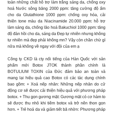
toàn những chất hỗ trợ làm trắng sáng da, chống oxy
hoá Nước sông băng 2000 ppm: tăng cường độ ẩm
cho da Glutathione 1000 ppm: chống oxy hóa, cải
thiện tone màu da Niacinamide 20.000 ppm: hỗ trợ
làm sáng da, chống lão hoá Bakuchiol 1000 ppm: tăng
độ đàn hồi cho da, sáng da Đẹp tự nhiên nhưng không
tự nhiên mà đẹp phải không mn? Vậy còn chần chừ gì
nữa mà không về ngay với đội của em ạ
Công ty CKD là cty nổi tiếng của Hàn Quốc với sản
phẩm mới Botox JTOK thành phần chính là
BOTULIUM TOXIN của Đức đảm bảo an toàn và
mang lại hiệu quả cao Botox có các tác dụng chính
bao gồm: + Xoá nếp nhăn: Những nếp nhăn do cử
động cơ sẽ được cải thiện hiệu quả với phương pháp
botox. + Thu gọn gương mặt: Gương mặt có cơ hàm to
sẽ được thu nhỏ khi tiêm botox và trở nên thon gọn
hơn. + Trẻ hoá da và giảm tiết bã nhờn: Phương pháp