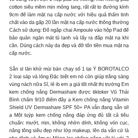
cotton siêu mềm mịn mỏng tang, rất rất to đường kính
9cm để làm mặt nạ cấp nước với hiệu quả thấm tinh
chất vào da gấp 20 lần mặt nạ cấp nước thông thường
Cách sử dụng: Đổ ngập chai Ampoule vào hộp Pad để
bảo quản ngăn mát tủ lạnh và lấy ra đắp mặt nạ khi
cần. Dùng cách này da đẹp và đỡ tốn tiền mua mặt nạ
cấp nước.
Sẵn sl lăn khử mùi bán chạy số 1 tại Ý BOROTALCO
2 loại sáp và lỏng Đặc biệt em nó còn giúp trắng sáng
vùng nách nữa Sỉ, lẻ ib em ạ giá tốt nhất thị trường Em
kem chống nắng Dermashare được tiktoker Vũ Thái
Bình chấm 9/10 điểm đây ạ Kem chống nắng Vitamin
Shield UV Dermashare SPF 50+ PA vẫn đang sẵn sll
ạ Một tuýp kem chống nắng đáp ứng đủ tất cả tiêu
chuẩn: mướt, mịn, không nhờn dính, không vón cục,
nâng tông siêu đẹp như lớp makeup, lên da vẫn cứ là