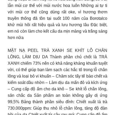
lẫn mùi cơ thể với mùi nước hoa luôn Những ai tự ti
với mùi cơ thể cũng dùng rất oke, vì hương thơm
truyền thống đã tồn tại suốt 100 năm của Borotalco
khử mùi hôi rất hiệu quả và lưu hương lâu Đặc biệt,
em nó còn làm cho kết cấu da mịn màng và trắng sáng
hơn nữa
MẶT NẠ PEEL TRÀ XANH SE KHÍT LỖ CHÂN
LÔNG, LÀM DỊU DA Thành phần chủ chốt là TRÀ
XANH chiếm 73% nên có khả năng kháng khuẩn tuyệt
vời, có thể giúp bạn làm sạch các hắc tố trong lỗ chân
lông và loại bỏ vi khuẩn – Chăm sóc tẩy tế bào chết và
kiểm soát dầu nhờn – Làm dịu da mẩn đỏ và kích ứng
– Cung cấp độ ẩm cho da khô – Se khít lỗ chân lông,
săn chắc da Sản phẩm an toàn không gây dị ứng
99,5% Bảng thành phần siêu đỉnh: Chiết xuất lá trà
730.000ppm: Giúp thu nhỏ lỗ chân lông, tăng độ đàn
hồi của da Chiết xuất từ cây rau má: Cung cấp độ ẩm