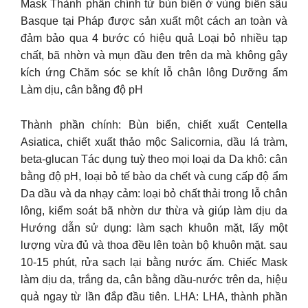
Mask Thành phần chính từ bùn biển ở vùng biển sâu
Basque tại Pháp được sản xuất một cách an toàn và
đảm bảo qua 4 bước có hiệu quả Loại bỏ nhiều tạp
chất, bã nhờn và mụn đầu đen trên da mà không gây
kích ứng Chăm sóc se khít lỗ chân lông Dưỡng ẩm
Làm dịu, cân bằng độ pH
Thành phần chính: Bùn biển, chiết xuất Centella
Asiatica, chiết xuất thảo mộc Salicornia, dầu lá tràm,
beta-glucan Tác dụng tuỳ theo mọi loại da Da khô: cân
bằng độ pH, loại bỏ tế bào da chết và cung cấp độ ẩm
Da dầu và da nhạy cảm: loại bỏ chất thải trong lỗ chân
lông, kiểm soát bã nhờn dư thừa và giúp làm dịu da
Hướng dẫn sử dụng: làm sạch khuôn mặt, lấy một
lượng vừa đủ và thoa đều lên toàn bộ khuôn mặt. sau
10-15 phút, rửa sạch lại bằng nước ấm. Chiếc Mask
làm dịu da, trắng da, cân bằng dầu-nước trên da, hiệu
quả ngay từ lần đắp đầu tiên. LHA: LHA, thành phần