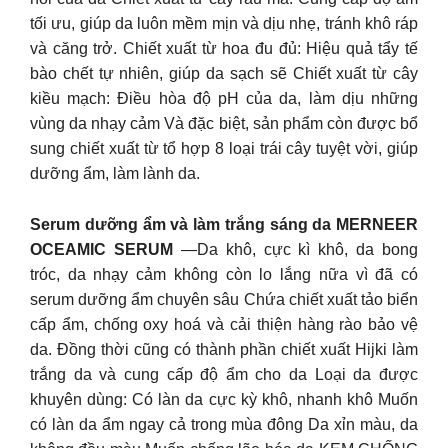
tối ưu, giúp da luôn mềm mịn và dịu nhẹ, tránh khô ráp
và căng trở. Chiết xuất từ hoa đu đủ: Hiệu quả tẩy tế
bào chết tự nhiên, giúp da sạch sẽ Chiết xuất từ cây
kiều mạch: Điều hòa độ pH của da, làm dịu những
vùng da nhạy cảm Và đặc biệt, sản phẩm còn được bổ
sung chiết xuất từ tổ hợp 8 loại trái cây tuyệt vời, giúp
dưỡng ẩm, làm lành da.
Serum dưỡng ẩm và làm trắng sáng da MERNEER
OCEAMIC SERUM
—Da khô, cực kì khô, da bong
tróc, da nhạy cảm không còn lo lắng nữa vì đã có
serum dưỡng ẩm chuyên sâu Chứa chiết xuất tảo biển
cấp ẩm, chống oxy hoá và cải thiện hàng rào bảo vệ
da. Đồng thời cũng có thành phần chiết xuất Hijki làm
trắng da và cung cấp độ ẩm cho da Loại da được
khuyên dùng: Có làn da cực kỳ khô, nhanh khô Muốn
có làn da ẩm ngay cả trong mùa đông Da xỉn màu, da