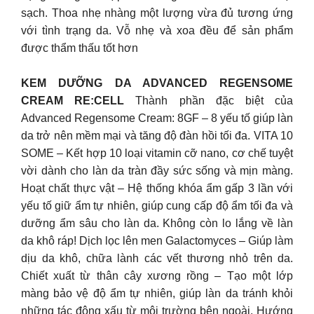
sạch. Thoa nhẹ nhàng một lượng vừa đủ tương ứng
với tình trạng da. Vỗ nhẹ và xoa đều để sản phẩm
được thẩm thấu tốt hơn
KEM DƯỠNG DA ADVANCED REGENSOME
CREAM RE:CELL
Thành phần đặc biệt của
Advanced Regensome Cream: 8GF – 8 yếu tố giúp làn
da trở nên mềm mại và tăng độ đàn hồi tối đa. VITA 10
SOME – Kết hợp 10 loại vitamin cỡ nano, cơ chế tuyệt
vời dành cho làn da tràn đầy sức sống và mịn màng.
Hoạt chất thực vật – Hệ thống khóa ẩm gấp 3 lần với
yếu tố giữ ẩm tự nhiên, giúp cung cấp độ ẩm tối đa và
dưỡng ẩm sâu cho làn da. Không còn lo lắng về làn
da khô ráp! Dịch lọc lên men Galactomyces – Giúp làm
dịu da khô, chữa lành các vết thương nhỏ trên da.
Chiết xuất từ thân cây xương rồng – Tạo một lớp
màng bảo vệ độ ẩm tự nhiên, giúp làn da tránh khỏi
những tác động xấu từ môi trường bên ngoài. Hướng