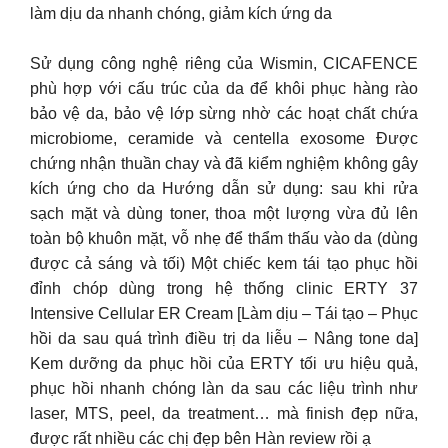
làm dịu da nhanh chóng, giảm kích ứng da
Sử dụng công nghệ riêng của Wismin, CICAFENCE
phù hợp với cấu trúc của da để khôi phục hàng rào
bảo vệ da, bảo vệ lớp sừng nhờ các hoạt chất chứa
microbiome, ceramide và centella exosome Được
chứng nhận thuần chay và đã kiểm nghiệm không gây
kích ứng cho da Hướng dẫn sử dụng: sau khi rửa
sạch mặt và dùng toner, thoa một lượng vừa đủ lên
toàn bộ khuôn mặt, vỗ nhẹ để thẩm thấu vào da (dùng
được cả sáng và tối) Một chiếc kem tái tạo phục hồi
đỉnh chóp dùng trong hệ thống clinic ERTY 37
Intensive Cellular ER Cream [Làm dịu – Tái tạo – Phục
hồi da sau quá trình điều trị da liễu – Nâng tone da]
Kem dưỡng da phục hồi của ERTY tối ưu hiệu quả,
phục hồi nhanh chóng làn da sau các liệu trình như
laser, MTS, peel, da treatment… mà finish đẹp nữa,
được rất nhiều các chị đẹp bên Hàn review rồi ạ