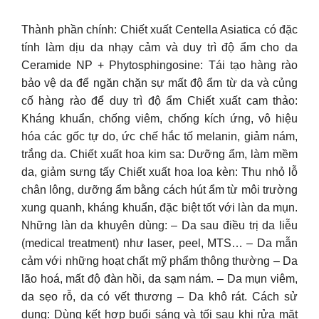
Thành phần chính: Chiết xuất Centella Asiatica có đặc
tính làm dịu da nhạy cảm và duy trì độ ẩm cho da
Ceramide NP + Phytosphingosine: Tái tạo hàng rào
bảo vệ da để ngăn chặn sự mất độ ẩm từ da và củng
cố hàng rào để duy trì độ ẩm Chiết xuất cam thảo:
Kháng khuẩn, chống viêm, chống kích ứng, vô hiệu
hóa các gốc tự do, ức chế hắc tố melanin, giảm nám,
trắng da. Chiết xuất hoa kim sa: Dưỡng ẩm, làm mềm
da, giảm sưng tấy Chiết xuất hoa loa kèn: Thu nhỏ lỗ
chân lông, dưỡng ẩm bằng cách hút ẩm từ môi trường
xung quanh, kháng khuẩn, đặc biệt tốt với làn da mụn.
Những làn da khuyên dùng: – Da sau điều trị da liễu
(medical treatment) như laser, peel, MTS… – Da mẫn
cảm với những hoạt chất mỹ phẩm thông thường – Da
lão hoá, mất độ đàn hồi, da sạm nám. – Da mụn viêm,
da sẹo rỗ, da có vết thương – Da khô rát. Cách sử
dụng: Dùng kết hợp buổi sáng và tối sau khi rửa mặt