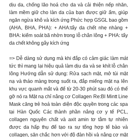
dịu da, chống lão hoá cho da và cải thiện nếp nhăn,
làm mềm giữ cho làn da của bạn được giữ ẩm, giúp
ngăn ngừa khô và kích ứng Phức hợp GSGL bao gồm
(AHA, BHA, PHA): + AHA:tẩy da chết nhẹ nhàng +
BHA: kiểm soát bã nhờn trong lỗ chân lông + PHA: tẩy
da chết không gây kích ứng
=> Dễ dàng sử dụng mà khi đắp có cảm giác làm mát
tức thì mang lại hiệu quả làm dịu da và se khít lỗ chân
lông Hướng dẫn sử dụng: Rửa sạch mặt, mở túi mặt
nạ và tháo màng trong suốt ra, đắp miếng mặt nạ lên
khu vực quanh mắt và để từ 20-30 phút sau đó có thể
gỡ nó ra Mặt nạ chỉ nâng cơ Collagen Re:Bl Mintt Line
Mask căng trẻ hoá toàn diện độc quyền trong các spa
tại Hàn Quốc Các thành phần nâng cơ y tế PCL,
collagen nguyên chất và axit amin tơ tằm tự nhiên
được da hấp thụ để tạo ra sự tổng hợp tế bào và
collagen, săn chắc hơn với độ đàn hồi và nâng cơ mặt