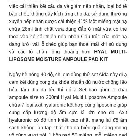
việc cải thiện kết cấu da và giảm nếp nhăn, loại bỏ tế
bào chết, không gây kích ứng cho da, sử dụng thường
xuyên nếp nhăn được cải thiện 41% Một miếng mặt nạ
chứa 28ml tinh chất vừa dùng đắp ở mặt vừa có thể
thoa vào cổ cải thiện nếp nhăn Cấu trúc của mặt nạ
dạng lưới vải lỗ chéo giúp bạn thoải mái khi sử dụng
và các lỗ chân lông thoáng hơn
HYAL MULTI-
LIPOSOME MOISTURE AMPOULE PAD KIT
Ngày hè nóng 40 độ, chị em dùng thử set Aida này đi ạ
cam kết dùng xong da khỏe khoắn đủ nước chống lão
hóa, làm dịu da tức thì đó ạ Set bao gồm: 1 chai
ampoule size to 200ml Hyal Multi Liposome Ampoule
chứa 7 loại axit hyaluronic kết hợp cùng liposome giúp
cung cấp lượng độ ẩm cực kì lớn cho da. Axit
hyaluronic có độ tinh khiết cao nhất mang lại độ ẩm
sạch không lẫn tạp chất cho da hiệu quả căng mọng
vô cùng vượt trội. 1 hộp pad 50 miếng, mỗi miếng pad