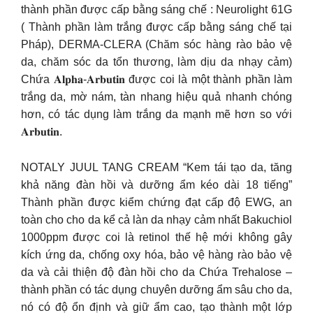
thành phần được cấp bằng sáng chế : Neurolight 61G
( Thành phần làm trắng được cấp bằng sáng chế tại
Pháp), DERMA-CLERA (Chăm sóc hàng rào bảo vệ
da, chăm sóc da tổn thương, làm dịu da nhạy cảm)
Chứa 𝐀𝐥𝐩𝐡𝐚-𝐀𝐫𝐛𝐮𝐭𝐢𝐧 được coi là một thành phần làm
trắng da, mờ nám, tàn nhang hiệu quả nhanh chóng
hơn, có tác dụng làm trắng da mạnh mẽ hơn so với
𝐀𝐫𝐛𝐮𝐭𝐢𝐧.
NOTALY JUUL TANG CREAM “Kem tái tạo da, tăng
khả năng đàn hồi và dưỡng ẩm kéo dài 18 tiếng”
Thành phần được kiểm chứng đạt cấp độ EWG, an
toàn cho cho da kể cả làn da nhạy cảm nhất Bakuchiol
1000ppm được coi là retinol thế hệ mới không gây
kích ứng da, chống oxy hóa, bảo vệ hàng rào bảo vệ
da và cải thiện độ đàn hồi cho da Chứa Trehalose –
thành phần có tác dụng chuyên dưỡng ẩm sâu cho da,
nó có độ ổn định và giữ ẩm cao, tạo thành một lớp