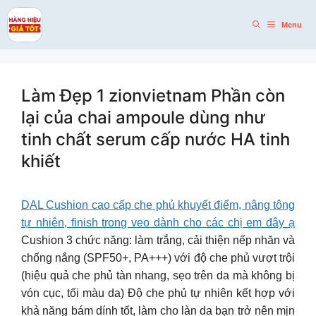
Skip
to
Menu
content
Làm Đẹp 1 zionvietnam Phần còn
lại của chai ampoule dùng như
tinh chất serum cấp nước HA tinh
khiết
DAL Cushion cao cấp che phủ khuyết điểm, nâng tông
tự nhiên, finish trong veo dành cho các chị em đây ạ
Cushion 3 chức năng: làm trắng, cải thiện nếp nhăn và
chống nắng (SPF50+, PA+++) với độ che phủ vượt trội
(hiệu quả che phủ tàn nhang, sẹo trên da mà không bị
vón cục, tối màu da) Độ che phủ tự nhiên kết hợp với
khả năng bám dính tốt, làm cho làn da bạn trở nên mịn