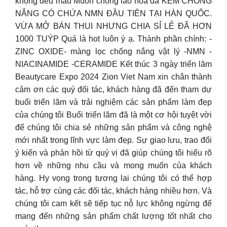
không đều màu Muốn chống lão hóa da KEM CHỐNG
NẮNG CÓ CHỨA NMN ĐẦU TIÊN TẠI HÀN QUỐC.
VỪA MỞ BÁN THUI NHƯNG CHIA SỈ LẺ ĐÃ HƠN
1000 TUÝP Quá là hot luôn ý ạ. Thành phần chính: -
ZINC OXIDE- màng lọc chống nắng vật lý -NMN -
NIACINAMIDE -CERAMIDE Kết thúc 3 ngày triển lãm
Beautycare Expo 2024 Zion Viet Nam xin chân thành
cảm ơn các quý đối tác, khách hàng đã đến tham dự
buổi triển lãm và trải nghiệm các sản phẩm làm đẹp
của chúng tôi Buổi triển lãm đã là một cơ hội tuyệt vời
để chúng tôi chia sẻ những sản phẩm và công nghệ
mới nhất trong lĩnh vực làm đẹp. Sự giao lưu, trao đổi
ý kiến và phản hồi từ quý vị đã giúp chúng tôi hiểu rõ
hơn về những nhu cầu và mong muốn của khách
hàng. Hy vọng trong tương lai chúng tôi có thể hợp
tác, hỗ trợ cùng các đối tác, khách hàng nhiều hơn. Và
chúng tôi cam kết sẽ tiếp tục nỗ lực không ngừng để
mang đến những sản phẩm chất lượng tốt nhất cho