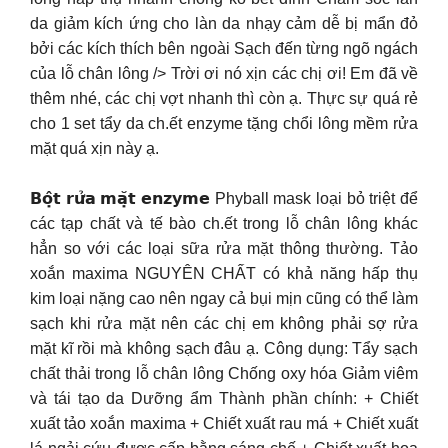
da giảm kích ứng cho làn da nhạy cảm dễ bị mẩn đỏ
bởi các kích thích bên ngoài Sạch đến từng ngõ ngách
của lỗ chân lông /> Trời ơi nó xịn các chị ơi! Em đã về
thêm nhé, các chị vợt nhanh thì còn ạ. Thực sự quá rẻ
cho 1 set tẩy da ch.ết enzyme tặng chổi lông mềm rửa
mặt quá xịn này ạ.
𝗕𝗼̣̂𝘁 𝗿𝘂̛̉𝗮 𝗺𝗮̣̆𝘁 𝗲𝗻𝘇𝘆𝗺𝗲 Phyball mask loại bỏ triệt để
các tạp chất và tế bào ch.ết trong lỗ chân lông khác
hẳn so với các loại sữa rửa mặt thông thường. Tảo
xoắn maxima NGUYÊN CHẤT có khả năng hấp thụ
kim loại nặng cao nên ngay cả bụi mịn cũng có thể làm
sạch khi rửa mặt nên các chị em không phải sợ rửa
mặt kĩ rồi mà không sạch đâu ạ. Công dụng: Tẩy sạch
chất thải trong lỗ chân lông Chống oxy hóa Giảm viêm
và tái tạo da Dưỡng ẩm Thành phần chính: + Chiết
xuất tảo xoắn maxima + Chiết xuất rau má + Chiết xuất