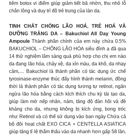
tiêm botox vi điểm giúp giảm tiết bã nhờn, thu nhỏ lỗ
chân lông và duy trì độ trẻ trung của làn da.
TINH CHẤT CHỐNG LÃO HOÁ, TRẺ HOÁ VÀ
DƯỠNG TRẮNG DA – Bakuchiol All Day Young
Ampoule
Thành phần chính của em này chứa 0.5%
BAKUCHIOL – CHỐNG LÃO HÓA siêu đỉnh ạ đã qua
14 thử nghiệm lâm sàng quá phù hợp cho chị em nào
da đang lão hóa, chảy xệ, da xỉn màu, da khô, da nhạy
cảm,… Bakuchiol là thành phần có tác dụng ức chế
tyrosinase-enzyme thúc đẩy hình thành melanin, đồng
thời là thành phần có tác dụng tương tự retinol, ngăn
ngừa lão hóa bằng cách kích thích chu kỳ tái tạo da,
giúp làm mờ nếp nhăn, nám, tăng độ đàn hồi và đề
kháng cho da, nhưng không bị kích ứng, bong tróc
như Retinol và có thể sử dụng vào ban ngày Chứa cả
bộ đôi hoạt chất EXO CICA + CENTELLA ASIATICA
giúp tăng tỉ lệ thẩm thấu vào da nhanh hơn gấp 58 lần,