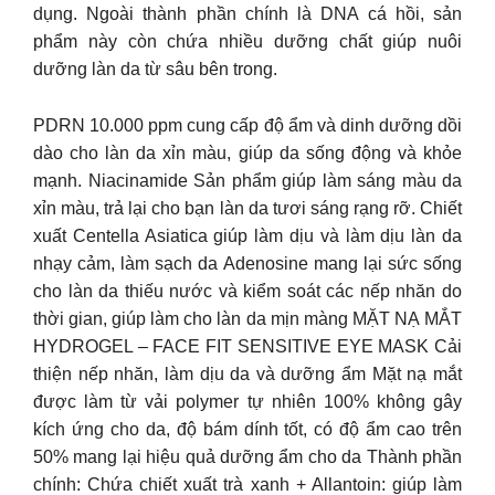
dụng. Ngoài thành phần chính là DNA cá hồi, sản
phẩm này còn chứa nhiều dưỡng chất giúp nuôi
dưỡng làn da từ sâu bên trong.
PDRN 10.000 ppm cung cấp độ ẩm và dinh dưỡng dồi
dào cho làn da xỉn màu, giúp da sống động và khỏe
mạnh. Niacinamide Sản phẩm giúp làm sáng màu da
xỉn màu, trả lại cho bạn làn da tươi sáng rạng rỡ. Chiết
xuất Centella Asiatica giúp làm dịu và làm dịu làn da
nhạy cảm, làm sạch da Adenosine mang lại sức sống
cho làn da thiếu nước và kiểm soát các nếp nhăn do
thời gian, giúp làm cho làn da mịn màng MẶT NẠ MẮT
HYDROGEL – FACE FIT SENSITIVE EYE MASK Cải
thiện nếp nhăn, làm dịu da và dưỡng ẩm Mặt nạ mắt
được làm từ vải polymer tự nhiên 100% không gây
kích ứng cho da, độ bám dính tốt, có độ ẩm cao trên
50% mang lại hiệu quả dưỡng ẩm cho da Thành phần
chính: Chứa chiết xuất trà xanh + Allantoin: giúp làm