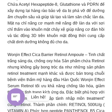
Chứa Acetyl Hexapeptide-8, Glutathione và PDRN để
xây dựng lại hàng rào bảo vệ da bị phá vỡ để dưỡng
ẩm chuyên sâu và giúp tái tạo và làm săn chắc làn da.
Mặt nạ chỉ nâng cơ mạnh mẽ nâng đỡ làn da với sợi
chỉ thấm vào khuôn mặt chảy xệ giúp nâng cơ đàn hồi
và tác động 3D trên khuôn mặt đồng thời cung cấp
chất dinh dưỡng không đủ cho da.
Wonjin Effect Cica Barrier Retinol Ampoule – Tinh chất
trắng sáng da, chống oxy hóa Sản phẩm chứa Retinol
nhưng không gây bong tróc da như những sản phẩm
retinol treatment mạnh khác và được bán trong chuỗi
bệnh viện thẩm mỹ hàng đầu Hàn Quốc Wonjin Effect
Serum Retinol tối ưu khả năng chống lão hóa, giảm
thiểu các tình trạng kích ứng da. Đặc biệt phù hợp với
Liên hệ!
những làn da đang “tập tành nhập môn treatment”
cùng Retinol. Thành phần chính: RETINOL 500IU/g (
Open
VITAMIN A) Phức hợp peptide PANTHENOL B5 Cica