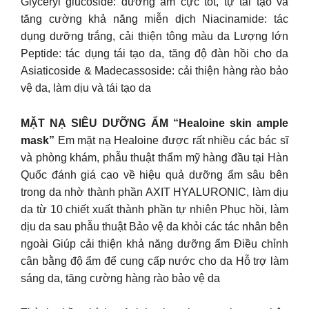
Glyceryl glucoside: dưỡng ẩm cực tốt, tự tái tạo và
tăng cường khả năng miễn dịch Niacinamide: tác
dụng dưỡng trắng, cải thiện tông màu da Lượng lớn
Peptide: tác dụng tái tạo da, tăng độ đàn hồi cho da
Asiaticoside & Madecassoside: cải thiện hàng rào bảo
vệ da, làm dịu và tái tạo da
MẶT NẠ SIÊU DƯỠNG ẨM “Healoine skin ample
mask”
Em mặt nạ Healoine được rất nhiều các bác sĩ
và phòng khám, phẫu thuật thẩm mỹ hàng đầu tại Hàn
Quốc đánh giá cao về hiệu quả dưỡng ẩm sâu bên
trong da nhờ thành phần AXIT HYALURONIC, làm dịu
da từ 10 chiết xuất thành phần tự nhiên Phục hồi, làm
dịu da sau phẫu thuật Bảo vệ da khỏi các tác nhân bên
ngoài Giúp cải thiện khả năng dưỡng ẩm Điều chỉnh
cân bằng độ ẩm để cung cấp nước cho da Hỗ trợ làm
sáng da, tăng cường hàng rào bảo vệ da