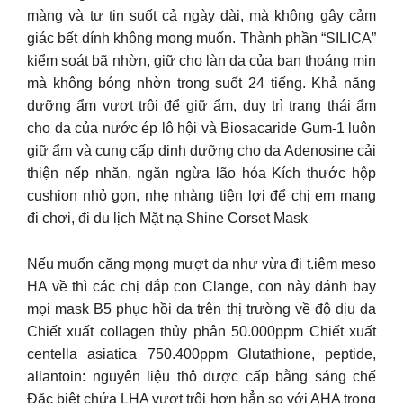
màng và tự tin suốt cả ngày dài, mà không gây cảm
giác bết dính không mong muốn. Thành phần “SILICA”
kiểm soát bã nhờn, giữ cho làn da của bạn thoáng mịn
mà không bóng nhờn trong suốt 24 tiếng. Khả năng
dưỡng ẩm vượt trội để giữ ẩm, duy trì trạng thái ẩm
cho da của nước ép lô hội và Biosacaride Gum-1 luôn
giữ ẩm và cung cấp dinh dưỡng cho da Adenosine cải
thiện nếp nhăn, ngăn ngừa lão hóa Kích thước hộp
cushion nhỏ gọn, nhẹ nhàng tiện lợi để chị em mang
đi chơi, đi du lịch Mặt nạ Shine Corset Mask
Nếu muốn căng mọng mượt da như vừa đi t.iêm meso
HA về thì các chị đắp con Clange, con này đánh bay
mọi mask B5 phục hồi da trên thị trường về độ dịu da
Chiết xuất collagen thủy phân 50.000ppm Chiết xuất
centella asiatica 750.400ppm Glutathione, peptide,
allantoin: nguyên liệu thô được cấp bằng sáng chế
Đặc biệt chứa LHA vượt trội hơn hẳn so với AHA trong