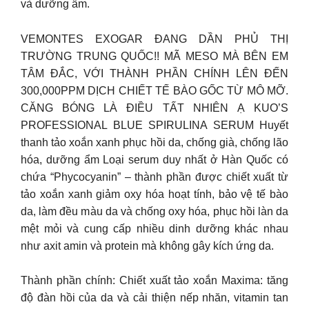
và dưỡng ẩm.
VEMONTES EXOGAR ĐANG DẦN PHỦ THỊ
TRƯỜNG TRUNG QUỐC!! MÃ MESO MÀ BÊN EM
TÂM ĐẮC, VỚI THÀNH PHẦN CHÍNH LÊN ĐẾN
300,000PPM DỊCH CHIẾT TẾ BÀO GỐC TỪ MÔ MỠ.
CĂNG BÓNG LÀ ĐIỀU TẤT NHIÊN Ạ KUO’S
PROFESSIONAL BLUE SPIRULINA SERUM Huyết
thanh tảo xoắn xanh phục hồi da, chống già, chống lão
hóa, dưỡng ẩm Loại serum duy nhất ở Hàn Quốc có
chứa “Phycocyanin” – thành phần được chiết xuất từ
tảo xoắn xanh giảm oxy hóa hoạt tính, bảo vệ tế bào
da, làm đều màu da và chống oxy hóa, phục hồi làn da
mệt mỏi và cung cấp nhiều dinh dưỡng khác nhau
như axit amin và protein mà không gây kích ứng da.
Thành phần chính: Chiết xuất tảo xoắn Maxima: tăng
độ đàn hồi của da và cải thiện nếp nhăn, vitamin tan