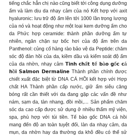
tiếng chắc hẳn chị nào cũng biết tới công dụng dưỡng
ẩm và làm dịu da nhạy cảm của nó Kết hợp với axit
hyaluronic: lưu trữ độ ẩm lên tới 1000 lần trọng lượng
của nó và hoạt động như một loại kem dưỡng ẩm cho
da Phức hợp ceramide: thành phần dưỡng ẩm tự
nhiên, ngăn chặn sự bốc hơi của độ ẩm trên da
Panthenol: củng cố hàng rào bảo vệ da Peptide: chăm
sóc độ đàn hồi của da, kiềm dầu và kiểm soát độ ẩm
của da nhờn, nhạy cảm 𝗧𝗶𝗻𝗵 𝗰𝗵ấ𝘁 𝘁ế 𝗯à𝗼 𝗴ố𝗰 𝗰á
𝗵ồ𝗶 𝗦𝗮𝗹𝗺𝗼𝗻 𝗗𝗲𝗿𝗺𝗮𝗹𝗶𝗻𝗲 Thành phần chính được
chiết xuất đặc biệt từ DNA CÁ HỒI kết hợp với Hợp
chất HA Thành phần cấp nước, giữ ẩm siêu căng
bóng rất cần thiết với da đang gặp các vấn đề như
nám, sạm da, tàn nhang, đồi mồi,… Sản phẩm chăm
sóc da cao cấp được sử dụng ở nhiều thẩm mỹ viện,
spa, phù hợp với túi tiền. Tế bào gốc DNA cá hồi
mang đến độ an toàn tuyệt đối, làn da nhạy cảm, da
mụn, da nhờn hay da thường da khô đều có thể sử