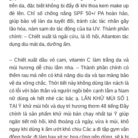
trên da, đặc biệt không bị đẩy đi khi thoa kem make up
đè lên. Chỉ số chống nắng SPF 50+/ PA hoàn hảo,
giúp bảo vệ làn da tuyệt đối, tránh các tác nhân gây
lão hóa, nám sạm do tác động của tia UV. Thành phần
chính: – Chiết xuất lá ngải cứu, lá lô hội, Allantoin tác
dụng dịu mát da, dưỡng ẩm.
– Chiết xuất dầu vỏ cam, vitamin C làm trắng da và
mùi hương dễ chịu lắm nha. – Thành phần chính có
thêm rau má nên có khả năng dịu da và tạo màng bảo
vệ da vững chắc. Thời tiết này không dùng lăn nách là
có lỗi với bản thân và người ngồi bên cạnh lắm ạ Nam
nữ dùng ok hết nhé các bác ạ. LĂN KHỬ MÙI SỐ 1
TẠI Ý khử mùi hôi và duy trì hương thơm 48 tiếng Đây
chính là sản phẩm khử mùi bán chạy nhất tại Ý giúp
ngăn tiết mồ hôi, khô thoáng cả ngày, vừa k mùi, khô
ngay khi dùng k ẩm ướt khó chịu Các a đi tập gym vận
động hoặc đi làm hay xịt nc hoa cũng nên dùng, sẽ k bị