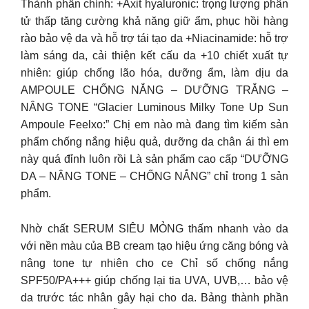
Thành phần chính: +Axit hyaluronic: trọng lượng phân
tử thấp tăng cường khả năng giữ ẩm, phục hồi hàng
rào bảo vệ da và hỗ trợ tái tạo da +Niacinamide: hỗ trợ
làm sáng da, cải thiện kết cấu da +10 chiết xuất tự
nhiên: giúp chống lão hóa, dưỡng ẩm, làm dịu da
AMPOULE CHỐNG NẮNG – DƯỠNG TRẮNG –
NÂNG TONE “Glacier Luminous Milky Tone Up Sun
Ampoule Feelxo:” Chị em nào mà đang tìm kiếm sản
phẩm chống nắng hiệu quả, dưỡng da chân ái thì em
này quá đỉnh luôn rồi Là sản phẩm cao cấp “DƯỠNG
DA – NÂNG TONE – CHỐNG NẮNG” chỉ trong 1 sản
phẩm.
Nhờ chất SERUM SIÊU MỎNG thấm nhanh vào da
với nền màu của BB cream tạo hiệu ứng căng bóng và
nâng tone tự nhiên cho ce Chỉ số chống nắng
SPF50/PA+++ giúp chống lại tia UVA, UVB,… bảo vệ
da trước tác nhân gây hại cho da. Bảng thành phần