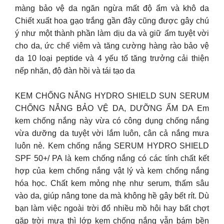
màng bảo vệ da ngăn ngừa mất độ ẩm và khô da
Chiết xuất hoa gạo trắng gần đây cũng được gây chú
ý như một thành phần làm dịu da và giữ ẩm tuyệt vời
cho da, ức chế viêm và tăng cường hàng rào bảo vệ
da 10 loại peptide và 4 yếu tố tăng trưởng cải thiện
nếp nhăn, độ đàn hồi và tái tạo da
KEM CHỐNG NẮNG HYDRO SHIELD SUN SERUM
CHỐNG NẮNG BẢO VỆ DA, DƯỠNG ẨM DA Em
kem chống nắng này vừa có công dụng chống nắng
vừa dưỡng da tuyệt vời lắm luôn, cân cả nắng mưa
luôn nè. Kem chống nắng SERUM HYDRO SHIELD
SPF 50+/ PA là kem chống nắng có các tính chất kết
hợp của kem chống nắng vật lý và kem chống nắng
hóa học. Chất kem mỏng nhẹ như serum, thấm sâu
vào da, giúp nâng tone da mà không hề gây bết rít. Dù
bạn làm việc ngoài trời đổ nhiều mồ hôi hay bất chợt
gặp trời mưa thì lớp kem chống nắng vẫn bám bền