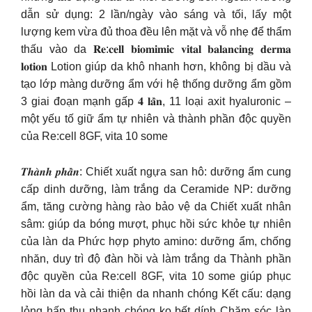
dẫn sử dụng: 2 lần/ngày vào sáng và tối, lấy một
lượng kem vừa đủ thoa đều lên mặt và vỗ nhẹ để thẩm
thấu vào da 𝐑𝐞:𝐜𝐞𝐥𝐥 𝐛𝐢𝐨𝐦𝐢𝐦𝐢𝐜 𝐯𝐢𝐭𝐚𝐥 𝐛𝐚𝐥𝐚𝐧𝐜𝐢𝐧𝐠 𝐝𝐞𝐫𝐦𝐚
𝐥𝐨𝐭𝐢𝐨𝐧 Lotion giúp da khô nhanh hơn, không bị dầu và
tạo lớp màng dưỡng ẩm với hệ thống dưỡng ẩm gồm
3 giai đoạn mạnh gấp 𝟒 𝐥𝐚̂̀𝐧, 11 loại axit hyaluronic –
một yếu tố giữ ẩm tự nhiên và thành phần độc quyền
của Re:cell 8GF, vita 10 some
𝑻𝒉𝒂̀𝒏𝒉 𝒑𝒉𝒂̂̀𝒏: Chiết xuất ngựa san hô: dưỡng ẩm cung
cấp dinh dưỡng, làm trắng da Ceramide NP: dưỡng
ẩm, tăng cường hàng rào bảo vệ da Chiết xuất nhân
sâm: giúp da bóng mượt, phục hồi sức khỏe tự nhiên
của làn da Phức hợp phyto amino: dưỡng ẩm, chống
nhăn, duy trì độ đàn hồi và làm trắng da Thành phần
độc quyền của Re:cell 8GF, vita 10 some giúp phục
hồi làn da và cải thiện da nhanh chóng Kết cấu: dạng
lỏng hấp thụ nhanh chóng ko bết dính Chăm sóc làn