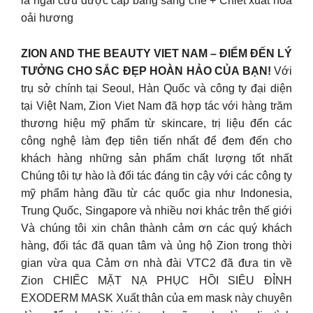
lá ngải cứu được cấp bằng sáng chế + Chiết xuất hoa
oải hương
ZION AND THE BEAUTY VIET NAM – ĐIỂM ĐẾN LÝ
TƯỞNG CHO SẮC ĐẸP HOÀN HẢO CỦA BẠN!
Với
trụ sở chính tại Seoul, Hàn Quốc và công ty đại diện
tại Việt Nam, Zion Viet Nam đã hợp tác với hàng trăm
thương hiệu mỹ phẩm từ skincare, trị liệu đến các
công nghệ làm đẹp tiên tiến nhất để đem đến cho
khách hàng những sản phẩm chất lượng tốt nhất
Chúng tôi tự hào là đối tác đáng tin cậy với các công ty
mỹ phẩm hàng đầu từ các quốc gia như Indonesia,
Trung Quốc, Singapore và nhiều nơi khác trên thế giới
Và chúng tôi xin chân thành cảm ơn các quý khách
hàng, đối tác đã quan tâm và ủng hộ Zion trong thời
gian vừa qua Cảm ơn nhà đài VTC2 đã đưa tin về
Zion CHIẾC MẶT NẠ PHỤC HỒI SIÊU ĐỈNH
EXODERM MASK Xuất thân của em mask này chuyên