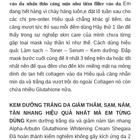
𝐯𝐚̀𝐨 𝐝𝐚 𝐧𝐡𝐚̆̃𝐧 𝐭𝐡𝐢́𝐧 𝐜𝐚̆𝐧𝐠 𝐦𝐢̣𝐧 𝐧𝐡𝐮̛ 𝐭𝐢𝐞̂𝐦 𝐟𝐢𝐥𝐥𝐞𝐫 𝐯𝐚̀𝐨 𝐝𝐚 Em
đang hết hàng vì cháy hàng luôn,e đặt lô tuần sau cho
các chị pre-order. Hiệu quả chẳng khác gì tiêm, da
căng mượt tức thì sau mỗi đêm dùng Hãy thử 1 lần để
thấy trong sự nghiệp skin care của mình chưa từng
gặp loại mask này thần kì như thế. Cách dùng hiệu
quả: Làm sạch – Toner – Serum – Kem dưỡng- Đắp
mask bước cuối cùng để ít nhất 3 tiếng trên da hoặc tốt
nhất nên để qua đêm cho đến khi miếng mặt nạ mỏng
dính do tan hết collagen vào da Hiệu quả căng nhẵn
mịn da và trắng da vượt trội do ngoài Collagen nó còn
chứa nhiều Glutahione nữa.
KEM DƯỠNG TRẮNG DA GIẢM THÂM, SẠM, NÁM,
TÀN NHANG HIỆU QUẢ NHẤT MÀ EM TỪNG
DÙNG
Kem dưỡng trắng da và giảm nám tàn nhang
Alpha-Arbutin Glutathione Whitening Cream Shegaia
Đã hoàn thành kiểm nghiệm không gây kích ứng da 2