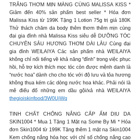
TRẮNG THƠM MỊN MÀNG CÙNG MALISSA KISS *
Giảm đến 40% sản phẩm best seller * Hóa đơn
Malissa Kiss từ 199K Tặng 1 Lotion 75g trị giá 180K
Thử thách chăm da body thêm thơm thêm mịn cùng
đại gia đình nhà Malissa Kiss siêu dễ DƯỠNG TÓC
CHUYÊN SÂU HƯƠNG THƠM DÀI LÂU Cùng đại
gia đình WEILAIYA Các sản phẩm nhà WEILAIYA
không chỉ nổi tiếng về khả năng “đỉnh” trong việc phục
hồi, hỗ trợ kích thích mọc tóc còn được mệnh danh là
“nước hoa” dành cho cho tóc với độ lưu và tỏa hương
không thua kém các dòng nước hoa khác. Phải nói là
mê điếu đổ những em dầu gội/xả nhà WEILAIYA
thegioiskinfood/3W0UjWq
TINH CHẤT CHỐNG NẮNG CẤP ẨM DỊU DA
SKIN1004 * Mua 1 Tặng 1 Mặt nạ Some By Mi * Hóa
đơn Skin1004 từ 199K Tặng thêm 1 mặt nạ Skin1004
Kem chống nắng hóa học với chỉ số chống nắng cao