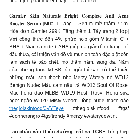
nhất định phải thử em này 1 lần team ơi
𝐆𝐚𝐫𝐧𝐢𝐞𝐫 𝐒𝐤𝐢𝐧 𝐍𝐚𝐭𝐮𝐫𝐚𝐥𝐬 𝐁𝐫𝐢𝐠𝐡𝐭 𝐂𝐨𝐦𝐩𝐥𝐞𝐭𝐞 𝐀𝐧𝐭𝐢 𝐀𝐜𝐧𝐞
𝐁𝐨𝐨𝐬𝐭𝐞𝐫 𝐒𝐞𝐫𝐮𝐦 [Mua 1 Tặng 1 Serum mờ thâm 7.5ml
Hóa đơn Garnier 299K Tặng thêm 1 Tẩy trang 2 lớp]
Với công thức đến 4% phức hợp gồm Vitamin C +
BHA + Niacinamide + AHA giúp da giảm tình trạng tiết
dầu thừa, cải thiện vấn đề về mụn an toàn đặc biệt còn
làm sạch tế bào chết, mờ thâm nám, sáng da. Năm
của những tone MLBB lên ngôi thì sao có thể thiếu
những màu son thạch nhà Merzy Watery nè WD12
Benign Nude: Màu cam nâu trà WD13 Soul Of Rose:
Màu hồng đào MLBB WD19 Hush Rosy: Hồng sữa
ngọt ngào WD20 Misty Wood: Hồng nude thạch dào
thegioiskinfood/3VYTeye
#thegioiskinfood #tgsf
#donherangro #tgsftrendy #merzy #waterydewtint
Lạc chân vào thiên đường mặt nạ TGSF
Tổng hợp