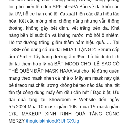
lọc phổ biến lên đến SPF 50+/PA Bảo vệ da khỏi các
tia UV, hỗ trợ hạn chế tối đa xuất hiện các dấu hiệu lão
hóa. Kết cấu mỏng nhẹ, chống nắng nhưng vẫn thông
thoáng, không gây bết dính, vệt trắng trên da. Khả
năng bền bỉ suốt 8h và kháng nước, mồ hôi ô nhiễm.
Hỗ trợ dưỡng trắng, giảm thâm nám hiệu quả. … Tại
TGSF còn đang có ưu đãi MUA 1 TẶNG 2: Serum cấp
ẩm 7.5ml + Tẩy trang dưỡng ẩm 95ml bỏ túi đi du lịch
thì lại thêm hợp lý nà BẬT MOOD CHƠI LỄ SAO CÓ
THỂ QUÊN ĐẮP MASK HAAA Vui chơi lễ đừng quên
mang theo mask nhen cả nhà ơ Mấy em mask này giá
bé tí teoo mà chất lượng không bé tẹo nào đâu nha, tất
tần tật công dụng mấy ẻm đều cân hết í Đặc biệt, Ưu
đãi quà tặng tại Showroom + Website đến ngày
5.5.2024 Mua 10 mask giảm 10K, mua 15 mask giảm
17K. MAKEUP XINH RINH QUÀ TẶNG CÙNG
MERZY
thegioiskinfood/3UhGXUg