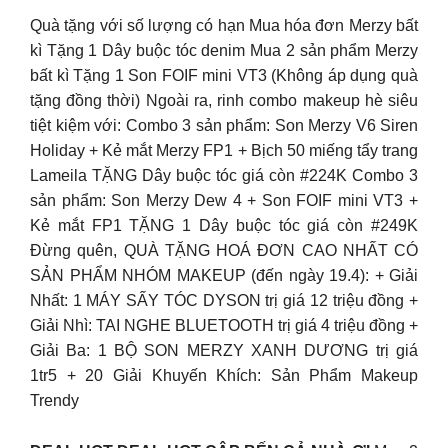
Quà tặng với số lượng có hạn Mua hóa đơn Merzy bất
kì Tặng 1 Dây buộc tóc denim Mua 2 sản phẩm Merzy
bất kì Tặng 1 Son FOIF mini VT3 (Không áp dụng quà
tặng đồng thời) Ngoài ra, rinh combo makeup hè siêu
tiệt kiệm với: Combo 3 sản phẩm: Son Merzy V6 Siren
Holiday + Kẻ mắt Merzy FP1 + Bịch 50 miếng tẩy trang
Lameila TẶNG Dây buộc tóc giá còn #224K Combo 3
sản phẩm: Son Merzy Dew 4 + Son FOIF mini VT3 +
Kẻ mắt FP1 TẶNG 1 Dây buộc tóc giá còn #249K
Đừng quên, QUÀ TẶNG HOÁ ĐƠN CAO NHẤT CÓ
SẢN PHẨM NHÓM MAKEUP (đến ngày 19.4): + Giải
Nhất: 1 MÁY SẤY TÓC DYSON trị giá 12 triệu đồng +
Giải Nhì: TAI NGHE BLUETOOTH trị giá 4 triệu đồng +
Giải Ba: 1 BỘ SON MERZY XANH DƯƠNG trị giá
1tr5 + 20 Giải Khuyến Khích: Sản Phẩm Makeup
Trendy