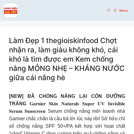
Skip
to
Menu
content
Làm Đẹp 1 thegioiskinfood Chợt
nhận ra, làm giàu không khó, cái
khó là tìm được em Kem chống
nắng MỎNG NHẸ – KHÁNG NƯỚC
giữa cái nắng hè
[NEW] ĐÃ CHỐNG NẮNG LẠI CÒN DƯỠNG
TRẮNG
𝐆𝐚𝐫𝐧𝐢𝐞𝐫 𝐒𝐤𝐢𝐧 𝐍𝐚𝐭𝐮𝐫𝐚𝐥𝐬 𝐒𝐮𝐩𝐞𝐫 𝐔𝐕 𝐈𝐧𝐯𝐢𝐬𝐢𝐛𝐥𝐞
𝐒𝐞𝐫𝐮𝐦 𝐒𝐮𝐧𝐬𝐜𝐫𝐞𝐞𝐧 Serum chống nắng mới toanh nhà
Garnier chắc chắn là câu trả lời lúc này rồi! Sở hữu chỉ
số chống nắng SPF 50+/PA kết hợp với hoạt chất
“vàng” Vitamin C tăng cường hiệu quả chống nắng và