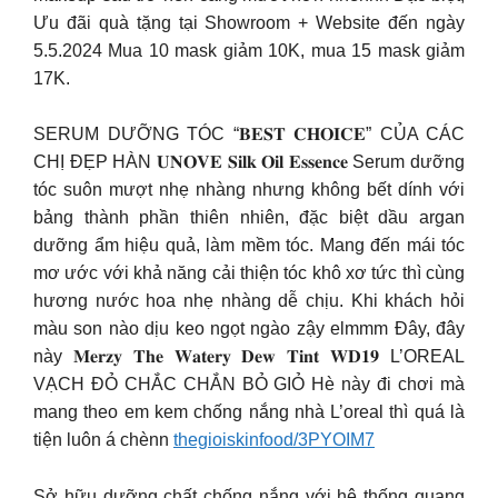
Ưu đãi quà tặng tại Showroom + Website đến ngày
5.5.2024 Mua 10 mask giảm 10K, mua 15 mask giảm
17K.
SERUM DƯỠNG TÓC “𝐁𝐄𝐒𝐓 𝐂𝐇𝐎𝐈𝐂𝐄” CỦA CÁC
CHỊ ĐẸP HÀN 𝐔𝐍𝐎𝐕𝐄 𝐒𝐢𝐥𝐤 𝐎𝐢𝐥 𝐄𝐬𝐬𝐞𝐧𝐜𝐞 Serum dưỡng
tóc suôn mượt nhẹ nhàng nhưng không bết dính với
bảng thành phần thiên nhiên, đặc biệt dầu argan
dưỡng ẩm hiệu quả, làm mềm tóc. Mang đến mái tóc
mơ ước với khả năng cải thiện tóc khô xơ tức thì cùng
hương nước hoa nhẹ nhàng dễ chịu. Khi khách hỏi
màu son nào dịu keo ngọt ngào zậy elmmm Đây, đây
này 𝐌𝐞𝐫𝐳𝐲 𝐓𝐡𝐞 𝐖𝐚𝐭𝐞𝐫𝐲 𝐃𝐞𝐰 𝐓𝐢𝐧𝐭 𝐖𝐃𝟏𝟗 L’OREAL
VẠCH ĐỎ CHẮC CHẮN BỎ GIỎ Hè này đi chơi mà
mang theo em kem chống nắng nhà L’oreal thì quá là
tiện luôn á chènn
thegioiskinfood/3PYOIM7
Sở hữu dưỡng chất chống nắng với hệ thống quang