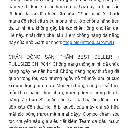
bảo vệ da khỏi sự tác hại của tia UV gây ra tăng sắc
tố, khô da và dấu hiệu lão hóa. Công nghệ Air Lock
mang đến kết cấu siêu mỏng nhẹ, lớp chống nắng trên
da tự nhiên, không gây bít tắc chân lông cho làn da.
Hè này, nhất định phải tậu 1 em chống nắng đa năng
này của nhà Garnier nhen:
thegioiskinfood/3JrAhwH
CHẤN ĐỘNG SẢN PHẨM BEST SELLER +
FULLSIZE CHỈ #84K Chống nắng thông minh đã chức
năng ngày hè nên bỏ túi Chống nắng ngày thường đã
quan trọng rồi, vào những ngày hè thì mấy ẻm lại cực
kì quan trọng hơn nữa. Mỗi em chống nắng sẽ sở hữu
mỗi chức năng khác nhau, nhưng điểm chung đều là
hàng rào bảo vệ, ngăn cản các tia UV tác động trực
tiếp xấu đến da. Hé lộ bí quyết của mấy chị sở hữu
mái tóc bóng mượt mềm mại đâyy. Combo chăm sóc
tóc chuyên sâu giá siêu tiết kiệm Team da dầu m.u.n