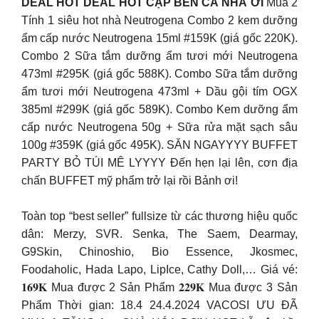
DEAL HOT DEAL HOT CẬP BẾN CẢ NHÀ ƠI
Mua 2
Tính 1 siêu hot nhà Neutrogena Combo 2 kem dưỡng
ẩm cấp nước Neutrogena 15ml #159K (giá gốc 220K).
Combo 2 Sữa tắm dưỡng ẩm tươi mới Neutrogena
473ml #295K (giá gốc 588K). Combo Sữa tắm dưỡng
ẩm tươi mới Neutrogena 473ml + Dầu gội tím OGX
385ml #299K (giá gốc 589K). Combo Kem dưỡng ẩm
cấp nước Neutrogena 50g + Sữa rửa mặt sạch sâu
100g #359K (giá gốc 495K). SĂN NGAYYYY BUFFET
PARTY BỎ TÚI MÊ LYYYY Đến hẹn lại lên, cơn địa
chấn BUFFET mỹ phẩm trở lại rồi Bảnh ơi!
Toàn top “best seller” fullsize từ các thương hiệu quốc
dân: Merzy, SVR. Senka, The Saem, Dearmay,
G9Skin, Chinoshio, Bio Essence, Jkosmec,
Foodaholic, Hada Lapo, LipIce, Cathy Doll,… Giá vé:
𝟏𝟔𝟗𝐊 Mua được 2 Sản Phẩm 𝟐𝟐𝟗𝐊 Mua được 3 Sản
Phẩm Thời gian: 18.4 24.4.2024 VACOSI ƯU ĐÃ