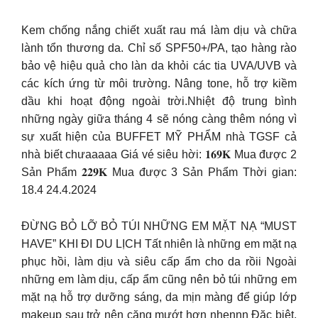
Kem chống nắng chiết xuất rau má làm dịu và chữa
lành tổn thương da. Chỉ số SPF50+/PA, tạo hàng rào
bảo vệ hiệu quả cho làn da khỏi các tia UVA/UVB và
các kích ứng từ môi trường. Nâng tone, hỗ trợ kiềm
dầu khi hoạt động ngoài trời.Nhiệt độ trung bình
những ngày giữa tháng 4 sẽ nóng càng thêm nóng vì
sự xuất hiện của BUFFET MỸ PHẨM nhà TGSF cả
nhà biết chưaaaaa Giá vé siêu hời: 𝟏𝟔𝟗𝐊 Mua được 2
Sản Phẩm 𝟐𝟐𝟗𝐊 Mua được 3 Sản Phẩm Thời gian:
18.4 24.4.2024
ĐỪNG BỎ LỠ BỎ TÚI NHỮNG EM MẶT NẠ “MUST
HAVE” KHI ĐI DU LỊCH Tất nhiên là những em mặt nạ
phục hồi, làm dịu và siêu cấp ẩm cho da rồii Ngoài
những em làm dịu, cấp ẩm cũng nên bỏ túi những em
mặt nạ hỗ trợ dưỡng sáng, da mịn màng để giúp lớp
makeup sau trở nên căng mướt hơn nhennn Đặc biệt,