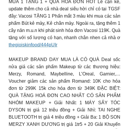
MUA 1 TẶNG 1 + QUÀ HÓA ĐƠN HOT Lễ cận kề,
update thêm cho cả nhà deal siêu hời chỉ có tại TGSF
đây: Vacosi TẶNG 1 Phấn mắt 3 màu khi mua các sản
phẩm Bút kẻ mày, Kẻ chân mày. Ngoài ra, tặng thêm 1
cây năn m.u.n khi phát sinh hóa đơn Vacosi 119K. Quà
tặng với số lượng có hạn, nhanh chân nhen cả nhà ơ
thegioiskinfood/444pUIr
MAKEUP BRAND DAY MUA LÀ CÓ QUÀ Deal sốc
nửa giá các sản phẩm Makeup từ các thương hiệu:
Merzy, Romand, Maybelline, L’Oreal, Garnier,…
Voucher giảm các sản phẩm Romand: 10K cho hóa
đơn từ 299K 15k cho hóa đơn từ 349K ĐẶC BIỆT:
QUÀ TẶNG HOÁ ĐƠN CAO NHẤT CÓ SẢN PHẨM
NHÓM MAKEUP + Giải Nhất: 1 MÁY SẤY TÓC
DYSON trị giá 12 triệu đồng + Giải Nhì: TAI NGHE
BLUETOOTH trị giá 4 triệu đồng + Giải Ba: 1 BỘ SON
MERZY XANH DƯƠNG trị giá 1tr5 + 20 Giải Khuyến