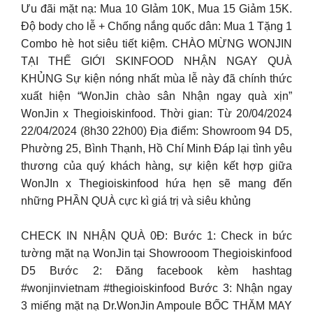
Ưu đãi mặt nạ: Mua 10 GIảm 10K, Mua 15 Giảm 15K.
Độ body cho lễ + Chống nắng quốc dân: Mua 1 Tặng 1
Combo hè hot siêu tiết kiệm. CHÀO MỪNG WONJIN
TẠI THẾ GIỚI SKINFOOD NHẬN NGAY QUÀ
KHỦNG Sự kiện nóng nhất mùa lễ này đã chính thức
xuất hiện “WonJin chào sân Nhận ngay quà xịn”
WonJin x Thegioiskinfood. Thời gian: Từ 20/04/2024
22/04/2024 (8h30 22h00) Địa điểm: Showroom 94 D5,
Phường 25, Bình Thạnh, Hồ Chí Minh Đáp lại tình yêu
thương của quý khách hàng, sự kiện kết hợp giữa
WonJIn x Thegioiskinfood hứa hẹn sẽ mang đến
những PHẦN QUÀ cực kì giá trị và siêu khủng
CHECK IN NHẬN QUÀ 0Đ: Bước 1: Check in bức
tường mặt nạ WonJin tại Showrooom Thegioiskinfood
D5 Bước 2: Đăng facebook kèm hashtag
#wonjinvietnam #thegioiskinfood Bước 3: Nhận ngay
3 miếng mặt nạ Dr.WonJin Ampoule BỐC THĂM MAY