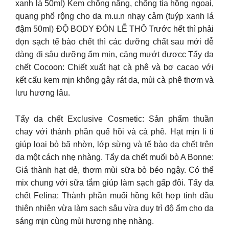
xanh lá 50ml) Kem chống nắng, chống tia hồng ngoại,
quang phổ rộng cho da m.u.n nhạy cảm (tuýp xanh lá
đậm 50ml) ĐỘ BODY ĐÓN LỄ THÔ Trước hết thì phải
dọn sạch tế bào chết thì các dưỡng chất sau mới dễ
dàng đi sâu dưỡng ẩm mịn, căng mướt đượcc Tẩy da
chết Cocoon: Chiết xuất hạt cà phê và bơ cacao với
kết cấu kem mịn không gây rát da, mùi cà phê thơm và
lưu hương lâu.
Tẩy da chết Exclusive Cosmetic: Sản phẩm thuần
chay với thành phần quế hồi và cà phê. Hạt mịn li ti
giúp loại bỏ bã nhờn, lớp sừng và tế bào da chết trên
da một cách nhẹ nhàng. Tẩy da chết muối bò A Bonne:
Giá thành hạt dẻ, thơm mùi sữa bò béo ngậy. Có thể
mix chung với sữa tắm giúp làm sạch gấp đôi. Tẩy da
chết Felina: Thành phần muối hồng kết hợp tinh dầu
thiên nhiên vừa làm sạch sâu vừa duy trì độ ẩm cho da
sáng mịn cùng mùi hương nhẹ nhàng.