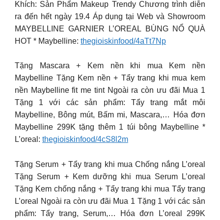
Khích: Sản Phẩm Makeup Trendy Chương trình diễn
ra đến hết ngày 19.4 Áp dụng tại Web và Showroom
MAYBELLINE GARNIER L’OREAL BÙNG NỔ QUÀ
HOT * Maybelline:
thegioiskinfood/4aTt7Np
Tặng Mascara + Kem nền khi mua Kem nền
Maybelline Tặng Kem nền + Tẩy trang khi mua kem
nền Maybelline fit me tint Ngoài ra còn ưu đãi Mua 1
Tặng 1 với các sản phẩm: Tẩy trang mắt môi
Maybelline, Bông mút, Bấm mi, Mascara,… Hóa đơn
Maybelline 299K tặng thêm 1 túi bông Maybelline *
L’oreal:
thegioiskinfood/4cS8l2m
Tặng Serum + Tẩy trang khi mua Chống nắng L’oreal
Tặng Serum + Kem dưỡng khi mua Serum L’oreal
Tặng Kem chống nắng + Tẩy trang khi mua Tẩy trang
L’oreal Ngoài ra còn ưu đãi Mua 1 Tặng 1 với các sản
phẩm: Tẩy trang, Serum,… Hóa đơn L’oreal 299K