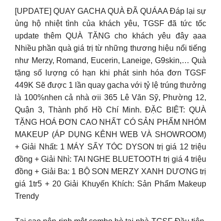
[UPDATE] QUAY GACHA QUÀ ĐÃ QUÁAA Đáp lại sự
ủng hộ nhiệt tình của khách yêu, TGSF đã tức tốc
update thêm QUÀ TẶNG cho khách yêu đây ạaa
Nhiều phần quà giá trị từ những thương hiệu nổi tiếng
như Merzy, Romand, Eucerin, Laneige, G9skin,… Quà
tặng số lượng có hạn khi phát sinh hóa đơn TGSF
449K Sẽ được 1 lần quay gacha với tỷ lệ trúng thưởng
là 100%nhen cả nhà ơii 365 Lê Văn Sỹ, Phường 12,
Quận 3, Thành phố Hồ Chí Minh. ĐẶC BIỆT: QUÀ
TẶNG HOÁ ĐƠN CAO NHẤT CÓ SẢN PHẨM NHÓM
MAKEUP (ÁP DỤNG KÊNH WEB VÀ SHOWROOM)
+ Giải Nhất: 1 MÁY SẤY TÓC DYSON trị giá 12 triệu
đồng + Giải Nhì: TAI NGHE BLUETOOTH trị giá 4 triệu
đồng + Giải Ba: 1 BỘ SON MERZY XANH DƯƠNG trị
giá 1tr5 + 20 Giải Khuyến Khích: Sản Phẩm Makeup
Trendy