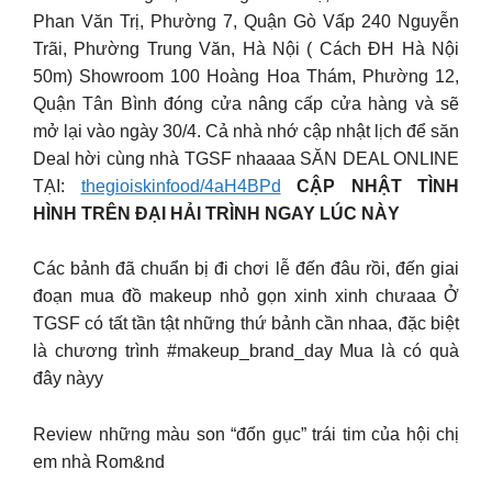
Phan Văn Trị, Phường 7, Quận Gò Vấp 240 Nguyễn
Trãi, Phường Trung Văn, Hà Nội ( Cách ĐH Hà Nội
50m) Showroom 100 Hoàng Hoa Thám, Phường 12,
Quận Tân Bình đóng cửa nâng cấp cửa hàng và sẽ
mở lại vào ngày 30/4. Cả nhà nhớ cập nhật lịch để săn
Deal hời cùng nhà TGSF nhaaaa SĂN DEAL ONLINE
TẠI:
thegioiskinfood/4aH4BPd
CẬP NHẬT TÌNH
HÌNH TRÊN ĐẠI HẢI TRÌNH NGAY LÚC NÀY
Các bảnh đã chuẩn bị đi chơi lễ đến đâu rồi, đến giai
đoạn mua đồ makeup nhỏ gọn xinh xinh chưaaa Ở
TGSF có tất tần tật những thứ bảnh cần nhaa, đặc biệt
là chương trình #makeup_brand_day Mua là có quà
đây nàyy
Review những màu son “đốn gục” trái tim của hội chị
em nhà Rom&nd