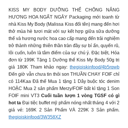
KISS MY BODY DƯỠNG THỂ CHỐNG NẮNG
HƯƠNG HOA NGẤT NGÂY Packaging mới toanh từ
nhà Kiss My Body (Malissa Kiss đổi tên) mang đến hơi
thở mùa hè tươi mát với sự kết hợp giữa sữa dưỡng
thể và hương nước hoa cao cấp mang đến trải nghiệm
trở thành những thiên thần tràn đầy sự bí ẩn, quyến rũ,
lôi cuốn, luôn là tâm điểm của sự chú ý. Đặc biệt, Hóa
đơn từ 199K Tặng 1 Dưỡng thể Kiss My Body 50g trị
giá 180K Tham khảo ngay:
thegioiskinfood/4b5rqwb
Đến giờ vẫn chưa tin thỏi son THUẦN CHAY FOIF chỉ
có 114Kaa Đã thế Mua 1 tặng 1 Dây buộc tóc denim
HOẶC Mua 2 sản phẩm Merzy/FOIF bất kì tặng 1 Son
FOIF mini VT3
Cuối tuần lượn 1 vòng TGSF có gì
hot ta
Đại tiệc buffet mỹ phẩm nóng nhất tháng 4 với 2
giá vé: 169K 2 Sản Phẩm VÀ 229K 3 Sản phẩm.
thegioiskinfood/3W358XZ