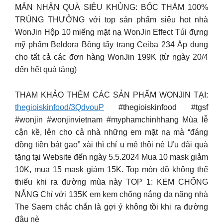
MẮN NHẬN QUÀ SIÊU KHỦNG: BỐC THĂM 100%
TRÚNG THƯỞNG với top sản phẩm siêu hot nhà
WonJin Hộp 10 miếng mặt nạ WonJin Effect Túi đựng
mỹ phẩm Beldora Bông tẩy trang Ceiba 234 Áp dụng
cho tất cả các đơn hàng WonJin 199K (từ ngày 20/4
đến hết quà tặng)
THAM KHẢO THÊM CÁC SẢN PHẨM WONJIN TẠI:
thegioiskinfood/3QdvouP
#thegioiskinfood #tgsf
#wonjin #wonjinvietnam #myphamchinhhang Mùa lễ
cận kề, lên cho cả nhà những em mặt nạ mà “đáng
đồng tiền bát gạo” xài thì chỉ u mê thôi nè Ưu đãi quà
tặng tại Website đến ngày 5.5.2024 Mua 10 mask giảm
10K, mua 15 mask giảm 15K. Top món đồ không thể
thiếu khi ra đường mùa này TOP 1: KEM CHỐNG
NẮNG Chỉ với 135K em kem chống nắng đa năng nhà
The Saem chắc chắn là gợi ý không tồi khi ra đường
đâu nè