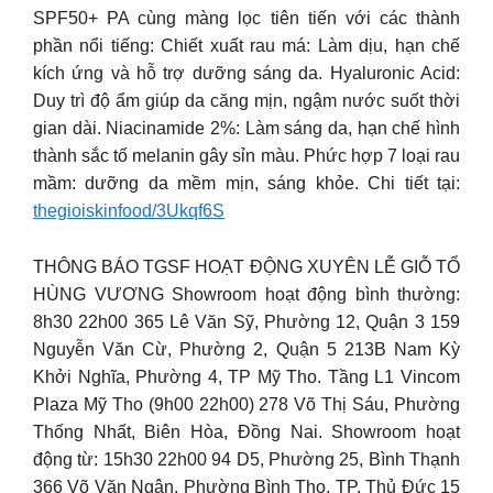
SPF50+ PA cùng màng lọc tiên tiến với các thành
phần nổi tiếng: Chiết xuất rau má: Làm dịu, hạn chế
kích ứng và hỗ trợ dưỡng sáng da. Hyaluronic Acid:
Duy trì độ ẩm giúp da căng mịn, ngậm nước suốt thời
gian dài. Niacinamide 2%: Làm sáng da, hạn chế hình
thành sắc tố melanin gây sỉn màu. Phức hợp 7 loại rau
mầm: dưỡng da mềm mịn, sáng khỏe. Chi tiết tại:
thegioiskinfood/3Ukqf6S
THÔNG BÁO TGSF HOẠT ĐỘNG XUYÊN LỄ GIỖ TỔ
HÙNG VƯƠNG Showroom hoạt động bình thường:
8h30 22h00 365 Lê Văn Sỹ, Phường 12, Quận 3 159
Nguyễn Văn Cừ, Phường 2, Quận 5 213B Nam Kỳ
Khởi Nghĩa, Phường 4, TP Mỹ Tho. Tầng L1 Vincom
Plaza Mỹ Tho (9h00 22h00) 278 Võ Thị Sáu, Phường
Thống Nhất, Biên Hòa, Đồng Nai. Showroom hoạt
động từ: 15h30 22h00 94 D5, Phường 25, Bình Thạnh
366 Võ Văn Ngân, Phường Bình Thọ, TP. Thủ Đức 15