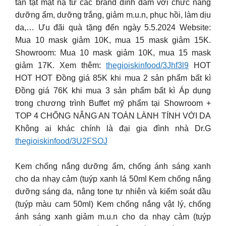
tần tật mặt nạ từ các brand đình đám với chức năng
dưỡng ẩm, dưỡng trắng, giảm m.u.n, phục hồi, làm dịu
da,… Ưu đãi quà tặng đến ngày 5.5.2024 Website:
Mua 10 mask giảm 10K, mua 15 mask giảm 15K.
Showroom: Mua 10 mask giảm 10K, mua 15 mask
giảm 17K. Xem thêm:
thegioiskinfood/3Jhf3l9
HOT
HOT HOT Đồng giá 85K khi mua 2 sản phẩm bất kì
Đồng giá 76K khi mua 3 sản phẩm bất kì Áp dụng
trong chương trình Buffet mỹ phẩm tại Showroom +
TOP 4 CHỐNG NẮNG AN TOÀN LÀNH TÍNH VỚI DA
Không ai khác chính là đại gia đình nhà Dr.G
thegioiskinfood/3U2FSOJ
Kem chống nắng dưỡng ẩm, chống ánh sáng xanh
cho da nhạy cảm (tuýp xanh lá 50ml Kem chống nắng
dưỡng sáng da, nâng tone tự nhiên và kiểm soát dầu
(tuýp màu cam 50ml) Kem chống nắng vật lý, chống
ánh sáng xanh giảm m.u.n cho da nhạy cảm (tuýp