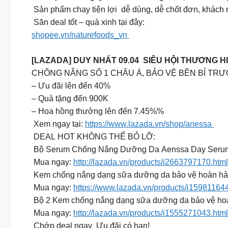
Sản phẩm chay tiện lợi dễ dùng, dễ chốt đơn, khách
Săn deal tốt – quà xinh tại đây:
shopee.vn/naturefoods_vn
[LAZADA] DUY NHẤT 09.04 SIÊU HỘI THƯƠNG 
CHỐNG NẮNG SỐ 1 CHÂU Á, BẢO VỆ BỀN BỈ TR
– Ưu đãi lên đến 40%
– Quà tặng đến 900K
– Hoa hồng thưởng lên đến 7.45%%
Xem ngay tại:
https://www.lazada.vn/shop/anessa
DEAL HOT KHÔNG THỂ BỎ LỠ:
Bộ Serum Chống Nắng Dưỡng Da Aenssa Day Serum 30
Mua ngay:
http://lazada.vn/products/i2663797170.html
Kem chống nắng dạng sữa dưỡng da bảo vệ hoàn hả
Mua ngay:
https://www.lazada.vn/products/i159811644
Bộ 2 Kem chống nắng dạng sữa dưỡng da bảo vệ hoà
Mua ngay:
http://lazada.vn/products/i1555271043.html
Chớp deal ngay Ưu đãi có hạn!