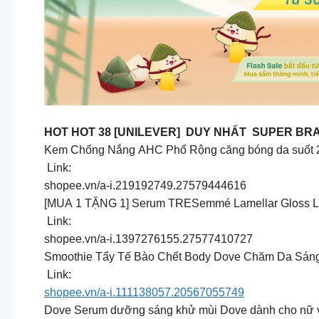
HOT HOT 38 [UNILEVER] DUY NHẤT SUPER BR
Kem Chống Nắng AHC Phổ Rộng căng bóng da suốt 24
️ Link:
shopee.vn/a-i.219192749.27579444616
[MUA 1 TẶNG 1] Serum TRESemmé Lamellar Gloss La
️ Link:
shopee.vn/a-i.1397276155.27577410727
Smoothie Tẩy Tế Bào Chết Body Dove Chăm Da Sáng
️ Link:
shopee.vn/a-i.111138057.20567055749
Dove Serum dưỡng sáng khử mùi Dove dành cho nữ v