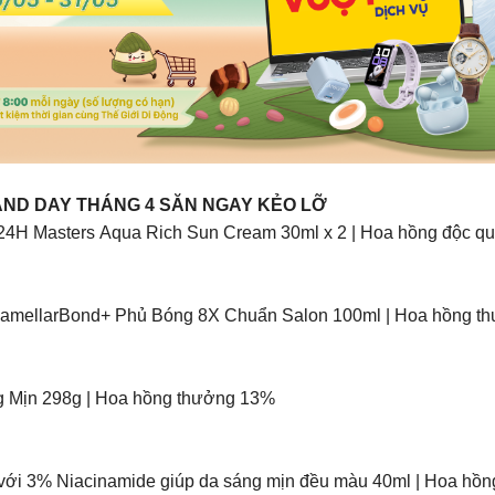
AND DAY THÁNG 4 SĂN NGAY KẺO LỠ
H Masters Aqua Rich Sun Cream 30ml x 2 | Hoa hồng độc quy
mellarBond+ Phủ Bóng 8X Chuẩn Salon 100ml | Hoa hồng thư
 Mịn 298g | Hoa hồng thưởng 13%
ới 3% Niacinamide giúp da sáng mịn đều màu 40ml | Hoa hồ