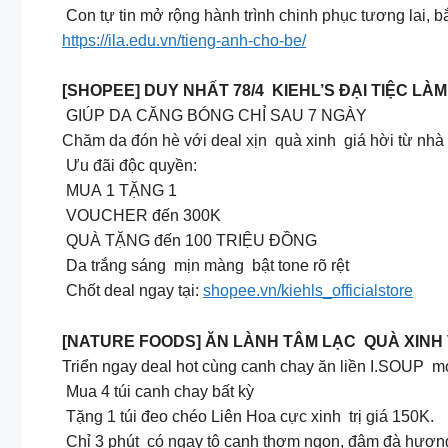
Con tự tin mở rộng hành trình chinh phục tương lai,
https://ila.edu.vn/tieng-anh-cho-be/
[SHOPEE] DUY NHẤT 78/4 KIEHL’S ĐẠI TIỆC LÀ
GIÚP DA CĂNG BÓNG CHỈ SAU 7 NGÀY
Chăm da đón hè với deal xịn quà xinh giá hời từ nhà 
Ưu đãi độc quyền:
MUA 1 TẶNG 1
VOUCHER đến 300K
QUÀ TẶNG đến 100 TRIỆU ĐỒNG
Da trắng sáng mịn màng bật tone rõ rệt
Chốt deal ngay tại:
shopee.vn/kiehls_officialstore
[NATURE FOODS] ĂN LÀNH TÂM LẠC QUÀ XINH
Triển ngay deal hot cùng canh chay ăn liền I.SOUP mó
Mua 4 túi canh chay bất kỳ
Tặng 1 túi đeo chéo Liên Hoa cực xinh trị giá 150K.
Chỉ 3 phút có ngay tô canh thơm ngon, đậm đà hương