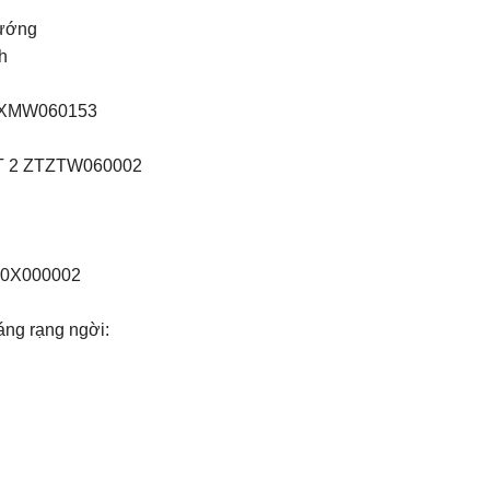
hướng
h
XMXMW060153
UT 2 ZTZTW060002
M00X000002
áng rạng ngời: