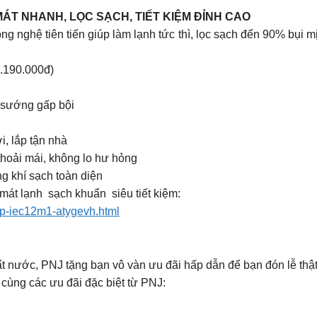
ÁT NHANH, LỌC SẠCH, TIẾT KIỆM ĐỈNH CAO️
g nghệ tiên tiến giúp làm lạnh tức thì, lọc sạch đến 90% bụi 
.190.000đ)
 sướng gấp bội
i, lắp tận nhà
hoải mái, không lo hư hỏng
g khí sạch toàn diện
át lạnh sạch khuẩn siêu tiết kiệm:
hp-iec12m1-atygevh.html
 nước, PNJ tặng bạn vô vàn ưu đãi hấp dẫn để bạn đón lễ thật
 cùng các ưu đãi đặc biệt từ PNJ: