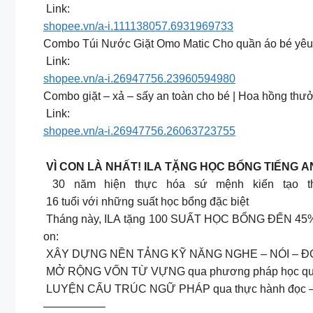
️ Link:
shopee.vn/a-i.111138057.6931969733
Combo Túi Nước Giặt Omo Matic Cho quần áo bé yêu
️ Link:
shopee.vn/a-i.26947756.23960594980
Combo giặt – xả – sấy an toàn cho bé | Hoa hồng th
️ Link:
shopee.vn/a-i.26947756.26063723755
VÌ CON LÀ NHẤT! ILA TẶNG HỌC BỔNG TIẾNG 
30 năm hiện thực hóa sứ mệnh kiến tạo th
16 tuổi với những suất học bổng đặc biệt
Tháng này, ILA tặng 100 SUẤT HỌC BỔNG ĐẾN 45% để 
on:
XÂY DỰNG NỀN TẢNG KỸ NĂNG NGHE – NÓI – ĐỌC – VI
MỞ RỘNG VỐN TỪ VỰNG qua phương pháp học qua chơi
LUYỆN CẤU TRÚC NGỮ PHÁP qua thực hành đọc – viết 
—————–