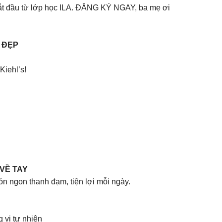
 bắt đầu từ lớp học ILA. ĐĂNG KÝ NGAY, ba mẹ ơi
M ĐẸP
Kiehl’s!
 VỀ TAY
n ngon thanh đạm, tiện lợi mỗi ngày.
 vị tự nhiên