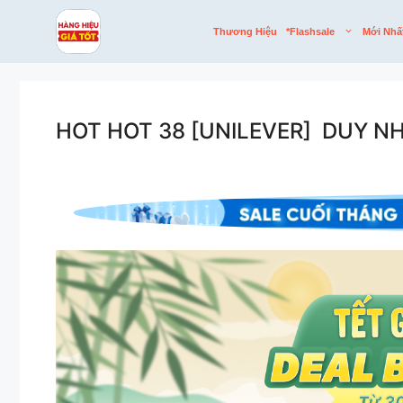
Skip
to
Thương Hiệu
*flashsale
Mới Nhấ
content
HOT HOT 38 [UNILEVER] DUY N