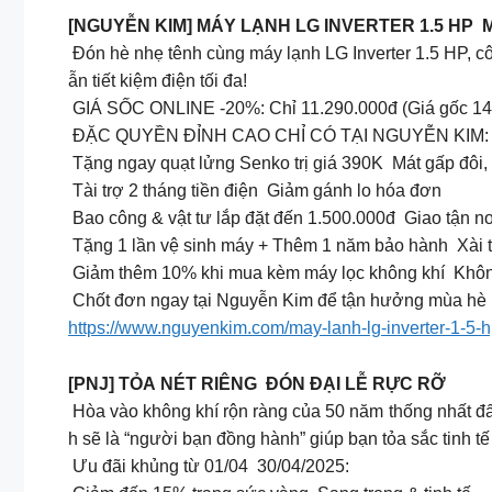
[NGUYỄN KIM] MÁY LẠNH LG INVERTER 1.5 HP M
Đón hè nhẹ tênh cùng máy lạnh LG Inverter 1.5 HP, côn
ẫn tiết kiệm điện tối đa!
GIÁ SỐC ONLINE -20%: Chỉ 11.290.000đ (Giá gốc 14
ĐẶC QUYỀN ĐỈNH CAO CHỈ CÓ TẠI NGUYỄN KIM:
Tặng ngay quạt lửng Senko trị giá 390K Mát gấp đôi,
Tài trợ 2 tháng tiền điện Giảm gánh lo hóa đơn
Bao công & vật tư lắp đặt đến 1.500.000đ Giao tận nơ
Tặng 1 lần vệ sinh máy + Thêm 1 năm bảo hành Xài t
️ Giảm thêm 10% khi mua kèm máy lọc không khí Khôn
Chốt đơn ngay tại Nguyễn Kim để tận hưởng mùa hè m
https://www.nguyenkim.com/may-lanh-lg-inverter-1-5-
[PNJ] TỎA NÉT RIÊNG ĐÓN ĐẠI LỄ RỰC RỠ
Hòa vào không khí rộn ràng của 50 năm thống nhất đất
h sẽ là “người bạn đồng hành” giúp bạn tỏa sắc tinh tế
Ưu đãi khủng từ 01/04 30/04/2025: