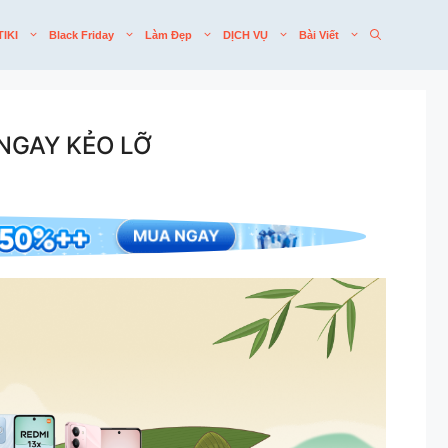
TIKI
Black Friday
Làm Đẹp
DỊCH VỤ
Bài Viết
NGAY KẺO LỠ