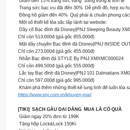
Giảm đến 15% trang sức vàng Sang trọng & tinh tế
Trang sức bạc ưu đãi đến 30% Dễ phối đồ, hợp xu 
Đồng hồ giảm đến 40% Quý phái & chuẩn phong các
Một số thiết kế tỏa sắc lấp lánh tại website:
Dây cổ Bạc đính đá Disney|PNJ Sleeping Beauty 
Chỉ còn 513.000đ (giá gốc 855.000đ)
Mặt dây chuyền Bạc đính đá Disney|PNJ INSIDE O
Chỉ còn 273.000đ (giá gốc 455.000đ)
Nhẫn Bạc đính đá STYLE By PNJ XMXMC000024
Chỉ còn 499.500đ (giá gốc 555.000đ)
Lắc tay Bạc đính đá Disney|PNJ 101 Dalmatians X
Chỉ còn 597.000đ (giá gốc 995.000đ)
Khám phá thêm những thiết kế lung linh để luôn tỏa s
https://www.pnj.com.vn/khuyen-mai/
[TIKI] SẠCH GÀU DAI DẲNG MUA LÀ CÓ QUÀ
Giảm ngay 20% đơn từ 199K
Tặng hộp Lock&Lock 150Ki