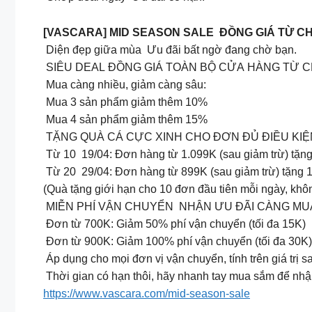
[VASCARA] MID SEASON SALE ĐỒNG GIÁ TỪ CH
Diện đẹp giữa mùa Ưu đãi bất ngờ đang chờ bạn.
SIÊU DEAL ĐỒNG GIÁ TOÀN BỘ CỬA HÀNG TỪ CH
Mua càng nhiều, giảm càng sâu:
️ Mua 3 sản phẩm giảm thêm 10%
️ Mua 4 sản phẩm giảm thêm 15%
TẶNG QUÀ CÁ CỰC XINH CHO ĐƠN ĐỦ ĐIỀU KIỆ
Từ 10 19/04: Đơn hàng từ 1.099K (sau giảm trừ) tặng
Từ 20 29/04: Đơn hàng từ 899K (sau giảm trừ) tặng 
(Quà tặng giới hạn cho 10 đơn đầu tiên mỗi ngày, kh
MIỄN PHÍ VẬN CHUYỂN NHẬN ƯU ĐÃI CÀNG MU
️ Đơn từ 700K: Giảm 50% phí vận chuyển (tối đa 15K)
️ Đơn từ 900K: Giảm 100% phí vận chuyển (tối đa 30K)
Áp dụng cho mọi đơn vị vận chuyển, tính trên giá trị s
Thời gian có hạn thôi, hãy nhanh tay mua sắm để nhận
https://www.vascara.com/mid-season-sale