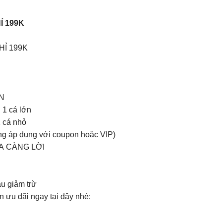
Ỉ 199K
Ỉ 199K
N
 1 cá lớn
1 cá nhỏ
ông áp dụng với coupon hoặc VIP)
A CÀNG LỜI
au giảm trừ
 ưu đãi ngay tại đây nhé: