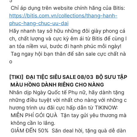
5
Chỉ áp dụng trên website chính hãng của Bitis:
https://bitis.com.vn/collections/thang-hanh-
phuc-hang-chuc-uu-dai
Hãy nhanh tay sở hữu những đôi giày phong cá
ch, chất lượng và cực kỳ êm ái từ Bitis để cùng l
an tỏa niềm vui, bước đi hạnh phúc mỗi ngày!
Tag ngay hội bạn thân để săn sale cực chất nà
o
[TIKI] ĐẠI TIỆC SIÊU SALE 08/03 BỘ SƯU TẬP
MÀU HỒNG DÀNH RIÊNG CHO NÀNG
Nhân dịp Ngày Quốc tế Phụ nữ, hãy dành tặng
những điều tuyệt vời nhất cho nàng với những c
hương trình ưu đãi cực hấp dẫn từ TIKINOW:
MIỄN PHÍ GÓI QUÀ Tận tay gửi yêu thương mà
không cần lo lắng.
GIẢM ĐẾN 50% Săn deal hời, tặng quà dễ dàn