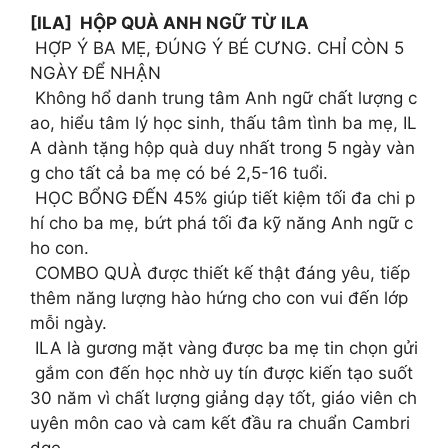
[ILA] HỘP QUÀ ANH NGỮ TỪ ILA
HỢP Ý BA MẸ, ĐÚNG Ý BÉ CƯNG. CHỈ CÒN 5
NGÀY ĐỂ NHẬN
Không hổ danh trung tâm Anh ngữ chất lượng c
ao, hiểu tâm lý học sinh, thấu tâm tình ba mẹ, IL
A dành tặng hộp quà duy nhất trong 5 ngày vàn
g cho tất cả ba mẹ có bé 2,5-16 tuổi.
HỌC BỔNG ĐẾN 45% giúp tiết kiệm tối đa chi p
hí cho ba mẹ, bứt phá tối đa kỹ năng Anh ngữ c
ho con.
COMBO QUÀ được thiết kế thật đáng yêu, tiếp
thêm năng lượng hào hứng cho con vui đến lớp
mỗi ngày.
️ ILA là gương mặt vàng được ba mẹ tin chọn gửi
gắm con đến học nhờ uy tín được kiến tạo suốt
30 năm vì chất lượng giảng dạy tốt, giáo viên ch
uyên môn cao và cam kết đầu ra chuẩn Cambri