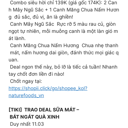
Combo siêu hời chỉ 139K (giá gốc 174K): 2 Can
h Mây Ngũ Sắc + 1 Canh Măng Chua Nấm Hươn
g đủ sắc, đủ vị, ăn là ghiền!
Canh Mây Ngũ Sắc Rực rỡ 5 màu rau củ, giòn
ngọt tự nhiên, mỗi muỗng canh là một làn gió m
át lành.
Canh Măng Chua Nấm Hương Chua nhẹ thanh
mát, nấm hương dai giòn, đánh thức mọi giác q
uan.
Deal ngon thế này, bỏ lỡ là tiếc cả tuần! Nhanh
tay chốt đơn liền đi nào!
Chốt ngay tại:
https://shopii.click/go/shopee_kol?
naturefoods_vn
[TIKI] TRAO DEAL SỮA MÁT –
BÁT NGÁT QUÀ XINH
Duy nhất 11.03