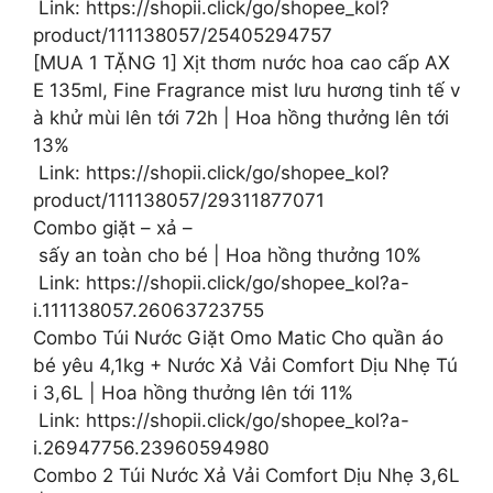
️ Link: https://shopii.click/go/shopee_kol?
product/111138057/25405294757
[MUA 1 TẶNG 1] Xịt thơm nước hoa cao cấp AX
E 135ml, Fine Fragrance mist lưu hương tinh tế v
à khử mùi lên tới 72h | Hoa hồng thưởng lên tới
13%
️ Link: https://shopii.click/go/shopee_kol?
product/111138057/29311877071
Combo giặt – xả –
sấy an toàn cho bé | Hoa hồng thưởng 10%
️ Link: https://shopii.click/go/shopee_kol?a-
i.111138057.26063723755
Combo Túi Nước Giặt Omo Matic Cho quần áo
bé yêu 4,1kg + Nước Xả Vải Comfort Dịu Nhẹ Tú
i 3,6L | Hoa hồng thưởng lên tới 11%
️ Link: https://shopii.click/go/shopee_kol?a-
i.26947756.23960594980
Combo 2 Túi Nước Xả Vải Comfort Dịu Nhẹ 3,6L