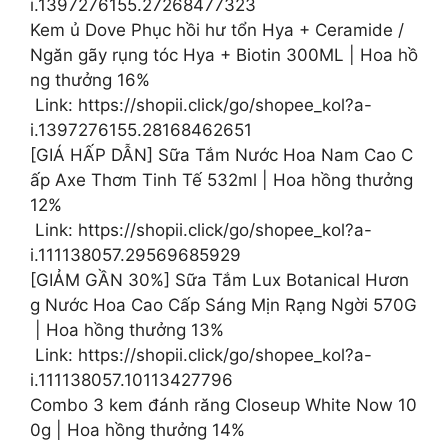
i.1397276155.27268477323
Kem ủ Dove Phục hồi hư tổn Hya + Ceramide /
Ngăn gãy rụng tóc Hya + Biotin 300ML | Hoa hồ
ng thưởng 16%
️ Link: https://shopii.click/go/shopee_kol?a-
i.1397276155.28168462651
[GIÁ HẤP DẪN] Sữa Tắm Nước Hoa Nam Cao C
ấp Axe Thơm Tinh Tế 532ml | Hoa hồng thưởng
12%
️ Link: https://shopii.click/go/shopee_kol?a-
i.111138057.29569685929
[GIẢM GẦN 30%] Sữa Tắm Lux Botanical Hươn
g Nước Hoa Cao Cấp Sáng Mịn Rạng Ngời 570G
| Hoa hồng thưởng 13%
️ Link: https://shopii.click/go/shopee_kol?a-
i.111138057.10113427796
Combo 3 kem đánh răng Closeup White Now 10
0g | Hoa hồng thưởng 14%