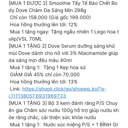
[MUA 1 ĐƯỢC 2] Smoothie Tẩy Tế Bào Chết Bo
dy Dove Chăm Da Sáng Mịn 298g
Chỉ còn 158.000 (Giá gốc 199.000)
Hoa hồng thưởng lên tới: 12%
Mua 1 tặng ngay: Tặng ngẫu nhiên 1 Lego hoa t
ulip/VSL 70ML
[MUA 1 TẶNG 2] Dove Serum dưỡng sáng khử
mùi Dove dành cho nữ với 3% Niacinamide giúp
da sáng mịn đều màu 40ml
Mua 1 tặng 1: Tặng 1 Kẹp hoa sứ
GIẢM GIÁ 45% chỉ còn 70,000
Hoa hồng thưởng lên tới: 13%
Link:
https://shopii.click/go/shopee_kol?a-
i.111138057.6931969733
[MUA 1 TẶNG 3] Bộ 3 kem đánh răng P/S Chuy
ên gia Chăm sóc nướu 100g hỗ trợ giúp nướu kh
ỏe răng chắc, cải thiện sức khỏe nướu
Mua 1 tặng 1: Nước súc miệng P/S + 1 BÌNH GI