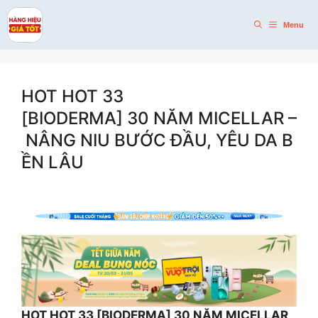
Skip
to
Menu
content
HOT HOT 33
[BIODERMA] 30 NĂM MICELLAR –
NÂNG NIU BƯỚC ĐẦU, YÊU DA B
ỀN LÂU
HOT HOT 33 [BIODERMA] 30 NĂM MICELLAR