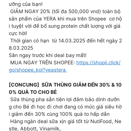
ưỡng của bạn!
GIẢM NGAY 20% (tối đa 500,000 vnd) toàn bộ
sản phẩm của YERA khi mua trên Shopee cơ hộ
i tuyệt vời để bổ sung protein chất lượng với giá
cực hời!
Thời gian có hạn từ 14.03.2025 đến hết ngày 2
8.03.2025
Săn ngay trước khi deal bay mất!
MUA NGAY TRÊN SHOPEE:
https://shopii.click/
go/shopee_kol?yeastera
[CONCUNG] SỮA THÙNG GIẢM ĐẾN 30% & 10
0% QUÀ TO CHO BÉ
Sữa thùng pha sẵn tiện lợi đảm bảo dinh dưỡn
g cho Bé đi học đi chơi đang có mức giá siêu hờ
i giảm đến 30% cùng 100% quà to hấp dẫn
Hàng ngàn deal sữa xịn giá tốt từ NutiFood, Ne
stle, Abbott, Vinamilk,