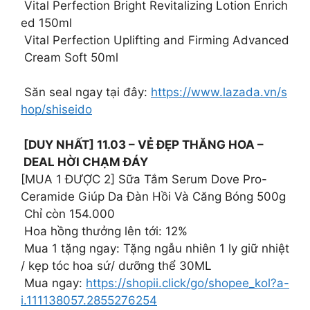
Vital Perfection Bright Revitalizing Lotion Enrich
ed 150ml
Vital Perfection Uplifting and Firming Advanced
Cream Soft 50ml
️ Săn seal ngay tại đây:
https://www.lazada.vn/s
hop/shiseido
[DUY NHẤT] 11.03 – VẺ ĐẸP THĂNG HOA –
DEAL HỜI CHẠM ĐÁY
[MUA 1 ĐƯỢC 2] Sữa Tắm Serum Dove Pro-
Ceramide Giúp Da Đàn Hồi Và Căng Bóng 500g
Chỉ còn 154.000
Hoa hồng thưởng lên tới: 12%
Mua 1 tặng ngay: Tặng ngẫu nhiên 1 ly giữ nhiệt
/ kẹp tóc hoa sứ/ dưỡng thể 30ML
Mua ngay:
https://shopii.click/go/shopee_kol?a-
i.111138057.2855276254