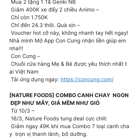
Mua 2 tặng 1 Tã Genki NB
Giảm 400K xe đẩy 2 chiều Animo –
Chỉ còn 1.750K
️‍ Chỉ đến 24.3 thôi. Quà xịn –
Voucher hot cỡ này, không nhanh tay hết ngay!
Nhà mình Mở App Con Cưng nhận liền giúp em
nha!!!
Con Cưng –
Chuỗi cửa hàng Mẹ & Bé được yêu thích nhất t
ại Việt Nam
Tải ứng dụng ngay:
https://concung.com/
[NATURE FOODS] COMBO CANH CHAY NGON
ĐẸP NHƯ MÂY, GIÁ MỀM NHƯ GIÓ
Từ 10/3 –
16/3, Nature Foods tung deal cực chill:
Giảm ngay 49K khi mua Combo 7 loại canh cha
y trọn vị thanh lành, bổ dưỡng.