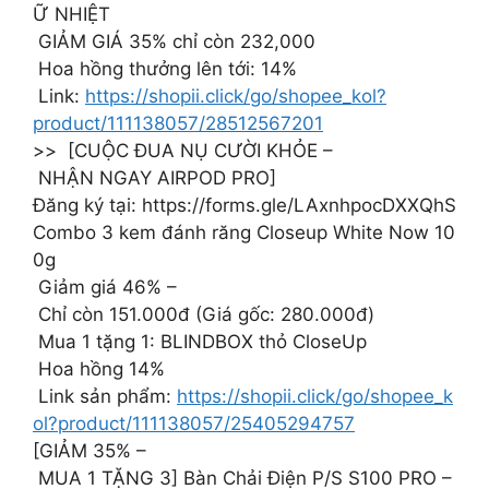
Ữ NHIỆT
GIẢM GIÁ 35% chỉ còn 232,000
Hoa hồng thưởng lên tới: 14%
Link:
https://shopii.click/go/shopee_kol?
product/111138057/28512567201
>> [CUỘC ĐUA NỤ CƯỜI KHỎE –
NHẬN NGAY AIRPOD PRO]
Đăng ký tại: https://forms.gle/LAxnhpocDXXQhS
Combo 3 kem đánh răng Closeup White Now 10
0g
Giảm giá 46% –
Chỉ còn 151.000đ (Giá gốc: 280.000đ)
Mua 1 tặng 1: BLINDBOX thỏ CloseUp
Hoa hồng 14%
Link sản phẩm:
https://shopii.click/go/shopee_k
ol?product/111138057/25405294757
[GIẢM 35% –
MUA 1 TẶNG 3] Bàn Chải Điện P/S S100 PRO –