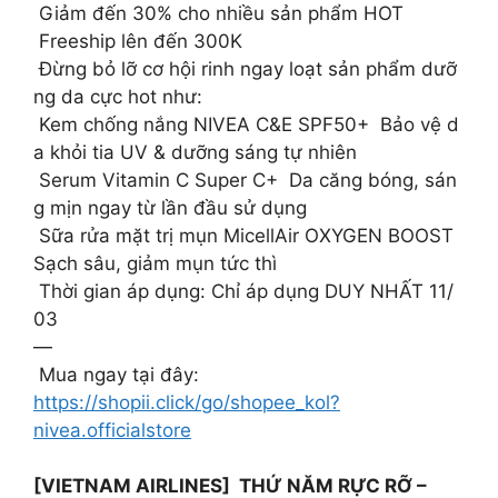
Giảm đến 30% cho nhiều sản phẩm HOT
Freeship lên đến 300K
Đừng bỏ lỡ cơ hội rinh ngay loạt sản phẩm dưỡ
ng da cực hot như:
Kem chống nắng NIVEA C&E SPF50+ Bảo vệ d
a khỏi tia UV & dưỡng sáng tự nhiên
Serum Vitamin C Super C+ Da căng bóng, sán
g mịn ngay từ lần đầu sử dụng
Sữa rửa mặt trị mụn MicellAir OXYGEN BOOST
Sạch sâu, giảm mụn tức thì
Thời gian áp dụng: Chỉ áp dụng DUY NHẤT 11/
03
—
Mua ngay tại đây:
https://shopii.click/go/shopee_kol?
nivea.officialstore
[VIETNAM AIRLINES] ️ THỨ NĂM RỰC RỠ –