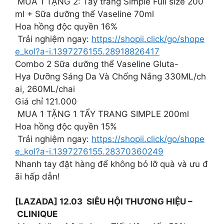
MUA 1 TẶNG 2: Tẩy trang Simple Full size 200
ml + Sữa dưỡng thể Vaseline 70ml
Hoa hồng độc quyền 16%
️ Trải nghiệm ngay:
https://shopii.click/go/shope
e_kol?a-i.1397276155.28918826417
Combo 2 Sữa dưỡng thể Vaseline Gluta-
Hya Dưỡng Sáng Da Và Chống Nắng 330ML/ch
ai, 260ML/chai
️Giá chỉ 121.000
MUA 1 TẶNG 1 TẨY TRANG SIMPLE 200ml
Hoa hồng độc quyền 15%
️ Trải nghiệm ngay:
https://shopii.click/go/shope
e_kol?a-i.1397276155.28370360249
Nhanh tay đặt hàng để không bỏ lỡ quà và ưu đ
ãi hấp dẫn!
[LAZADA] 12.03 SIÊU HỘI THƯƠNG HIỆU –
CLINIQUE