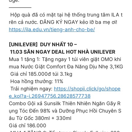
dge.
————–
Hộp quà đã có mặt tại hệ thống trung tâm ILA t
rên cả nước. ĐĂNG KÝ NGAY kẻo lỡ ba mẹ ơi!
https://ila.edu.vn/tieng-anh-cho-be/
[UNILEVER] DUY NHẤT 10 –
11.03 SĂN NGAY DEAL HOT NHÀ UNILEVER
Mua 1 tặng 1: Tặng ngay 1 túi viên giặt OMO khi
mua Nước Giặt Comfort Đa Năng Dịu Nhẹ 3,1KG
️ Giá chỉ 185.000đ túi 3.1kg
Hoa hồng thưởng: 11%
️ Trải nghiệm ngay:
https://shopii.click/go/shope
e_kol?a-i.26947756.28628577738
Combo Gội xả Sunsilk Thiên Nhiên Ngăn Gãy R
ụng Tóc Đến 98% và Dưỡng Phục Hồi Chuyên S
âu Từ Gốc 380ml + 330ml
️Giá chỉ 186.000