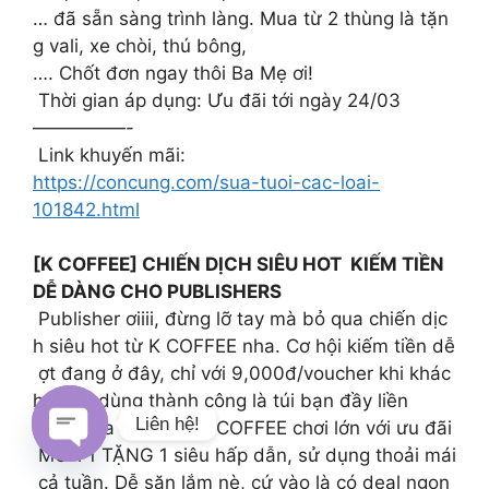
… đã sẵn sàng trình làng. Mua từ 2 thùng là tặn
g vali, xe chòi, thú bông,
…. Chốt đơn ngay thôi Ba Mẹ ơi!
Thời gian áp dụng: Ưu đãi tới ngày 24/03
—————-
Link khuyến mãi:
https://concung.com/sua-tuoi-cac-loai-
101842.html
[K COFFEE] CHIẾN DỊCH SIÊU HOT KIẾM TIỀN
DỄ DÀNG CHO PUBLISHERS
Publisher ơiiii, đừng lỡ tay mà bỏ qua chiến dịc
h siêu hot từ K COFFEE nha. Cơ hội kiếm tiền dễ
ợt đang ở đây, chỉ với 9,000đ/voucher khi khác
h hàng dùng thành công là túi bạn đầy liền
Liên hệ!
Mà chưa hết đâu, K COFFEE chơi lớn với ưu đãi
MUA 1 TẶNG 1 siêu hấp dẫn, sử dụng thoải mái
Open chaty
cả tuần. Dễ săn lắm nè, cứ vào là có deal ngon