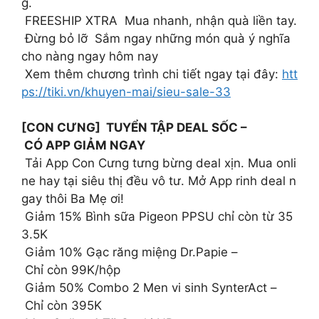
g.
FREESHIP XTRA Mua nhanh, nhận quà liền tay.
Đừng bỏ lỡ Sắm ngay những món quà ý nghĩa
cho nàng ngay hôm nay
Xem thêm chương trình chi tiết ngay tại đây:
htt
ps://tiki.vn/khuyen-mai/sieu-sale-33
[CON CƯNG] TUYỂN TẬP DEAL SỐC –
CÓ APP GIẢM NGAY
Tải App Con Cưng tưng bừng deal xịn. Mua onli
ne hay tại siêu thị đều vô tư. Mở App rinh deal n
gay thôi Ba Mẹ ơi!
Giảm 15% Bình sữa Pigeon PPSU chỉ còn từ 35
3.5K
Giảm 10% Gạc răng miệng Dr.Papie –
Chỉ còn 99K/hộp
Giảm 50% Combo 2 Men vi sinh SynterAct –
Chỉ còn 395K