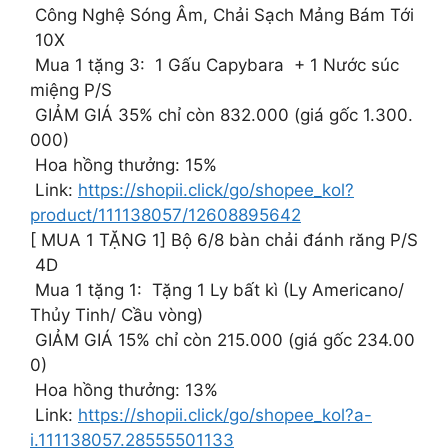
Công Nghệ Sóng Âm, Chải Sạch Mảng Bám Tới
10X
Mua 1 tặng 3: 1 Gấu Capybara + 1 Nước súc
miệng P/S
GIẢM GIÁ 35% chỉ còn 832.000 (giá gốc 1.300.
000)
Hoa hồng thưởng: 15%
Link:
https://shopii.click/go/shopee_kol?
product/111138057/12608895642
[ MUA 1 TẶNG 1] Bộ 6/8 bàn chải đánh răng P/S
4D
Mua 1 tặng 1: Tặng 1 Ly bất kì (Ly Americano/
Thủy Tinh/ Cầu vòng)
GIẢM GIÁ 15% chỉ còn 215.000 (giá gốc 234.00
0)
Hoa hồng thưởng: 13%
Link:
https://shopii.click/go/shopee_kol?a-
i.111138057.28555501133