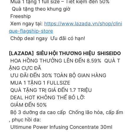
Mua 1 tặng 1 full size – Tiết kiệm đến 50%
Quà tặng theo khung giờ
Freeship
Xem ngay tại:
https://www.lazada.vn/shop/clini
que-flagship-store
Chớp deal ngay Ưu đãi có hạn!
[LAZADA] SIÊU HỘI THƯƠNG HIỆU SHISEIDO
HOA HỒNG THƯỞNG LÊN ĐẾN 8.59% QUÀ T
ẶNG CỰC ĐÃ
ƯU ĐÃI ĐẾN 30% TOÀN BỘ GIAN HÀNG
MUA 1 TẶNG 1 FULLSIZE
QUÀ TẶNG TRỊ GIÁ ĐẾN 1.7 TRIỆU
DEAL HOT KHÔNG THỂ BỎ LỠ:
GIẢM ĐẾN 50%
Bộ 3 dưỡng da cao cấp Chống lão hóa, cấp ẩm
, phục hồi da:
Ultimune Power Infusing Concentrate 30ml