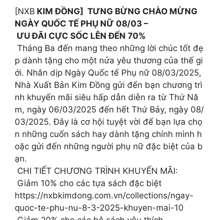
[NXB
KIM ĐỒNG] TƯNG BỪNG CHÀO MỪNG
NGÀY QUỐC TẾ PHỤ NỮ 08/03 –
ƯU ĐÃI CỰC SỐC LÊN ĐẾN 70%
Tháng Ba đến mang theo những lời chúc tốt đẹ
p dành tặng cho một nửa yêu thương của thế gi
ới. Nhân dịp Ngày Quốc tế Phụ nữ 08/03/2025,
Nhà Xuất Bản Kim Đồng gửi đến bạn chương trì
nh khuyến mãi siêu hấp dẫn diễn ra từ Thứ Nă
m, ngày 06/03/2025 đến hết Thứ Bảy, ngày 08/
03/2025. Đây là cơ hội tuyệt vời để bạn lựa chọ
n những cuốn sách hay dành tặng chính mình h
oặc gửi đến những người phụ nữ đặc biệt của b
ạn.
CHI TIẾT CHƯƠNG TRÌNH KHUYẾN MÃI:
Giảm 10% cho các tựa sách đặc biệt
https://nxbkimdong.com.vn/collections/ngay-
quoc-te-phu-nu-8-3-2025-khuyen-mai-10