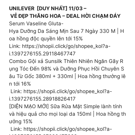
UNILEVER [DUY NHẤT] 11/03 –
VẺ ĐẸP THĂNG HOA – DEAL HỜI CHẠM ĐÁY
Serum Vaseline Gluta-
Hya Dưỡng Da Sáng Mịn Sau 7 Ngày 330 M | H
oa hồng độc quyền lên tới 15%
️Link: https://shopii.click/go/shopee_kol?a-
i.1397276155.29118467747
Combo Gội xả Sunsilk Thiên Nhiên Ngăn Gãy R
ụng Tóc Đến 98% và Dưỡng Phục Hồi Chuyên S
âu Từ Gốc 380ml + 330ml | Hoa hồng thưởng lê
n tới 16%
️ Link: https://shopii.click/go/shopee_kol?a-
i.1397276155.28918826417
[DIỆN MẠO MỚI] Sữa Rửa Mặt Simple lành tính
và hiệu quả cho mọi loại da 150ml | Hoa hồng th
ưởng 15%
️ Link: https://shopii.click/go/shopee_kol?a-