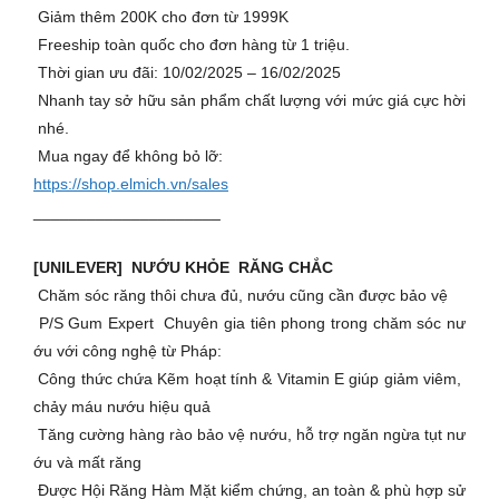
Giảm thêm 200K cho đơn từ 1999K
Freeship toàn quốc cho đơn hàng từ 1 triệu.
Thời gian ưu đãi: 10/02/2025 – 16/02/2025
Nhanh tay sở hữu sản phẩm chất lượng với mức giá cực hời
nhé.
Mua ngay để không bỏ lỡ:
https://shop.elmich.vn/sales
_____________________
[UNILEVER] NƯỚU KHỎE RĂNG CHẮC
Chăm sóc răng thôi chưa đủ, nướu cũng cần được bảo vệ
P/S Gum Expert Chuyên gia tiên phong trong chăm sóc nư
ớu với công nghệ từ Pháp:
Công thức chứa Kẽm hoạt tính & Vitamin E giúp giảm viêm,
chảy máu nướu hiệu quả
Tăng cường hàng rào bảo vệ nướu, hỗ trợ ngăn ngừa tụt nư
ớu và mất răng
Được Hội Răng Hàm Mặt kiểm chứng, an toàn & phù hợp sử