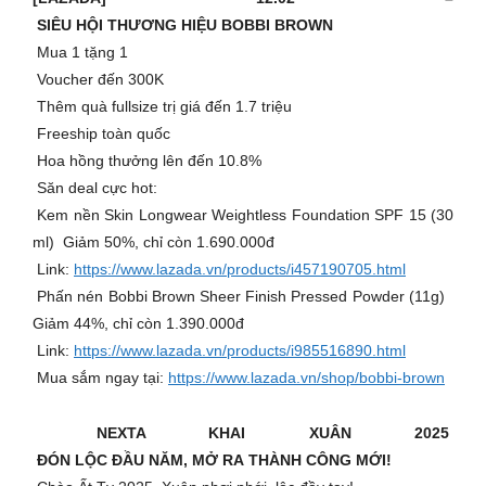
SIÊU HỘI THƯƠNG HIỆU BOBBI BROWN
Mua 1 tặng 1
Voucher đến 300K
Thêm quà fullsize trị giá đến 1.7 triệu
Freeship toàn quốc
Hoa hồng thưởng lên đến 10.8%
Săn deal cực hot:
Kem nền Skin Longwear Weightless Foundation SPF 15 (30
ml) Giảm 50%, chỉ còn 1.690.000đ
Link:
https://www.lazada.vn/products/i457190705.html
Phấn nén Bobbi Brown Sheer Finish Pressed Powder (11g)
Giảm 44%, chỉ còn 1.390.000đ
Link:
https://www.lazada.vn/products/i985516890.html
Mua sắm ngay tại:
https://www.lazada.vn/shop/bobbi-brown
NEXTA KHAI XUÂN 2025
ĐÓN LỘC ĐẦU NĂM, MỞ RA THÀNH CÔNG MỚI!