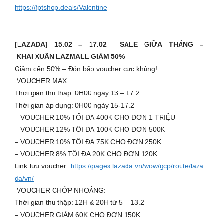
https://fptshop.deals/Valentine
_____________________________________
[LAZADA] 15.02 – 17.02 SALE GIỮA THÁNG –
KHAI XUÂN LAZMALL GIẢM 50%
Giảm đến 50% – Đón bão voucher cực khủng!
️ VOUCHER MAX:
Thời gian thu thập: 0H00 ngày 13 – 17.2
Thời gian áp dụng: 0H00 ngày 15-17.2
– VOUCHER 10% TỐI ĐA 400K CHO ĐƠN 1 TRIỆU
– VOUCHER 12% TỐI ĐA 100K CHO ĐƠN 500K
– VOUCHER 10% TỐI ĐA 75K CHO ĐƠN 250K
– VOUCHER 8% TỐI ĐA 20K CHO ĐƠN 120K
Link lưu voucher:
https://pages.lazada.vn/wow/gcp/route/laza
da/vn/
️ VOUCHER CHỚP NHOÁNG:
Thời gian thu thập: 12H & 20H từ 5 – 13.2
– VOUCHER GIẢM 60K CHO ĐƠN 150K