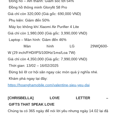
Đồng hồ – Âm thanh: Giảm sốc tới 54%
Đồng hồ thông minh Gloryfit S8 Pro
Giá chỉ còn 320,000 (Giá gốc: 690,000 VND)
Phụ kiện: Giảm đến 50%
Máy lọc không khí Xiaomi Air Purifier 4 Lite
Giá chỉ còn 1,980,000 (Giá gốc: 3,990,000 VND)
Laptop – Màn hình: Giảm đến 46%
Màn hình LG 29WQ600-
W (29 inch/FHD/IPS/100Hz/1ms/Loa 7W)
Giá chỉ còn 4,350,000 (Giá gốc: 7,990,000 VND)
Thời gian: 13/02 – 16/02/2025
Đừng bỏ lỡ cơ hội săn ngay các món quà ý nghĩa nhé.
Khám phá ngay tại đây:
https://hoanghamobile.com/valentine-sieu-yeu-dai
[CHRISBELLA] LOVE LETTER –
GIFTS THAT SPEAK LOVE
Chúng ta có 365 ngày để nói lời yêu nhưng ngày 14.02 lại đặ