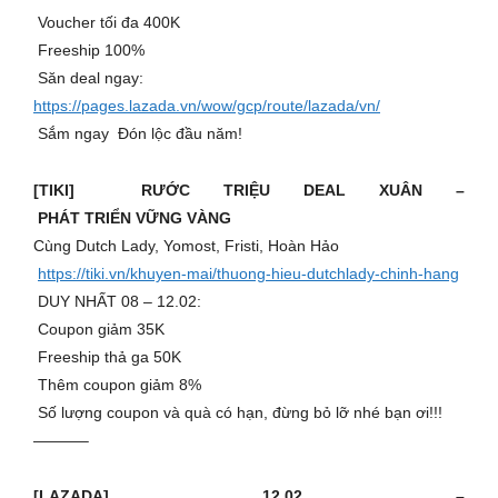
Voucher tối đa 400K
Freeship 100%
Săn deal ngay:
https://pages.lazada.vn/wow/gcp/route/lazada/vn/
Sắm ngay Đón lộc đầu năm!
[TIKI] RƯỚC TRIỆU DEAL XUÂN –
PHÁT TRIỂN VỮNG VÀNG
Cùng Dutch Lady, Yomost, Fristi, Hoàn Hảo
️
https://tiki.vn/khuyen-mai/thuong-hieu-dutchlady-chinh-hang
DUY NHẤT 08 – 12.02:
Coupon giảm 35K
Freeship thả ga 50K
Thêm coupon giảm 8%
Số lượng coupon và quà có hạn, đừng bỏ lỡ nhé bạn ơi!!!
———–
[LAZADA] 12.02 –