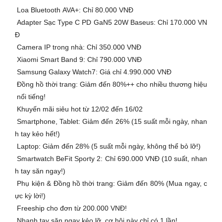
Loa Bluetooth AVA+: Chỉ 80.000 VNĐ
Adapter Sạc Type C PD GaN5 20W Baseus: Chỉ 170.000 VN
Đ
Camera IP trong nhà: Chỉ 350.000 VNĐ
Xiaomi Smart Band 9: Chỉ 790.000 VNĐ
Samsung Galaxy Watch7: Giá chỉ 4.990.000 VNĐ
️ Đồng hồ thời trang: Giảm đến 80%++ cho nhiều thương hiệu
nổi tiếng!
Khuyến mãi siêu hot từ 12/02 đến 16/02
Smartphone, Tablet: Giảm đến 26% (15 suất mỗi ngày, nhan
h tay kẻo hết!)
Laptop: Giảm đến 28% (5 suất mỗi ngày, không thể bỏ lỡ!)
Smartwatch BeFit Sporty 2: Chỉ 690.000 VNĐ (10 suất, nhan
h tay săn ngay!)
Phụ kiện & Đồng hồ thời trang: Giảm đến 80% (Mua ngay, c
ực kỳ lời!)
Freeship cho đơn từ 200.000 VNĐ!
Nhanh tay săn ngay kẻo lỡ, cơ hội này chỉ có 1 lần!