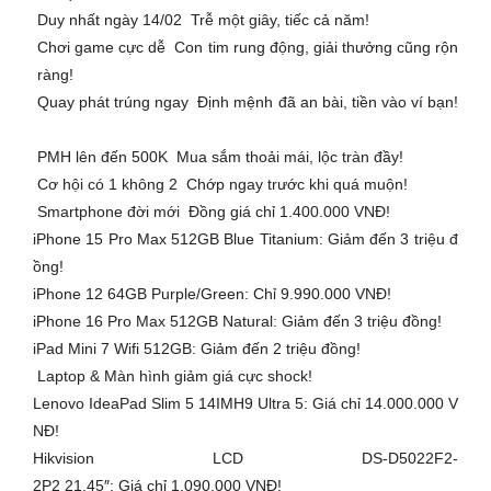
Duy nhất ngày 14/02 Trễ một giây, tiếc cả năm!
Chơi game cực dễ Con tim rung động, giải thưởng cũng rộn
ràng!
Quay phát trúng ngay Định mệnh đã an bài, tiền vào ví bạn!
PMH lên đến 500K Mua sắm thoải mái, lộc tràn đầy! ️
Cơ hội có 1 không 2 Chớp ngay trước khi quá muộn!
Smartphone đời mới Đồng giá chỉ 1.400.000 VNĐ!
iPhone 15 Pro Max 512GB Blue Titanium: Giảm đến 3 triệu đ
ồng!
iPhone 12 64GB Purple/Green: Chỉ 9.990.000 VNĐ!
iPhone 16 Pro Max 512GB Natural: Giảm đến 3 triệu đồng!
iPad Mini 7 Wifi 512GB: Giảm đến 2 triệu đồng!
Laptop & Màn hình giảm giá cực shock!
Lenovo IdeaPad Slim 5 14IMH9 Ultra 5: Giá chỉ 14.000.000 V
NĐ!
Hikvision LCD DS-D5022F2-
2P2 21.45″: Giá chỉ 1.090.000 VNĐ!