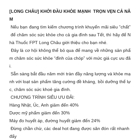
[LONG CHÂU] KHỞI ĐẦU KHỎE MẠNH TRỌN VẸN CẢ NĂ
M
Nếu bạn đang tìm kiếm chương trình khuyến mãi siêu “chất”
để chăm sóc sức khỏe cho cả gia đình sau Tết, thì hãy để N
hà Thuốc FPT Long Châu giới thiệu cho bạn nhé.
Đây là cơ hội không thể bỏ qua để mang về những sản phẩ
m chăm sóc sức khỏe “đỉnh của chóp” với mức giá cực ưu đã
i.
Sẵn sàng bắt đầu năm mới tràn đầy năng lượng và khỏe mạ
nh với loạt sản phẩm tăng cường đề kháng, bồi dưỡng thể lự
c, chăm sóc sức khoẻ gia đình.
CHƯƠNG TRÌNH SIÊU ƯU ĐÃI:
Hàng Nhật, Úc, Anh giảm đến 40%
Dược mỹ phẩm giảm đến 30%
Máy đo huyết áp, đường huyết giảm đến 24%
Đừng chần chừ, các deal hot đang được săn đón rất nhanh
đấy