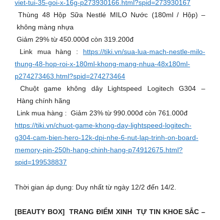
viet-tui-35-goi-x-16g-p273930166.html?spid=273930167
Thùng 48 Hộp Sữa Nestlé MILO Nước (180ml / Hộp) –
không màng nhựa
Giảm 29% từ 450.000đ còn 319.200đ
Link mua hàng :
https://tiki.vn/sua-lua-mach-nestle-milo-
thung-48-hop-roi-x-180ml-khong-mang-nhua-48x180ml-
p274273463.html?spid=274273464
️ Chuột game không dây Lightspeed Logitech G304 –
Hàng chính hãng
Link mua hàng : Giảm 23% từ 990.000đ còn 761.000đ
https://tiki.vn/chuot-game-khong-day-lightspeed-logitech-
g304-cam-bien-hero-12k-dpi-nhe-6-nut-lap-trinh-on-board-
memory-pin-250h-hang-chinh-hang-p74912675.html?
spid=199538837
Thời gian áp dụng: Duy nhất từ ngày 12/2 đến 14/2.
[BEAUTY BOX] TRANG ĐIỂM XINH TỰ TIN KHOE SẮC –