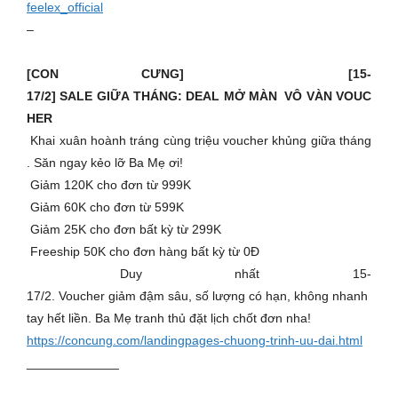
feelex_official
–
[CON CƯNG] [15-
17/2] SALE GIỮA THÁNG: DEAL MỞ MÀN VÔ VÀN VOUC
HER
Khai xuân hoành tráng cùng triệu voucher khủng giữa tháng
. Săn ngay kẻo lỡ Ba Mẹ ơi!
️ Giảm 120K cho đơn từ 999K
️ Giảm 60K cho đơn từ 599K
️ Giảm 25K cho đơn bất kỳ từ 299K
Freeship 50K cho đơn hàng bất kỳ từ 0Đ
Duy nhất 15-
17/2. Voucher giảm đậm sâu, số lượng có hạn, không nhanh
tay hết liền. Ba Mẹ tranh thủ đặt lịch chốt đơn nha!
https://concung.com/landingpages-chuong-trinh-uu-dai.html
_____________