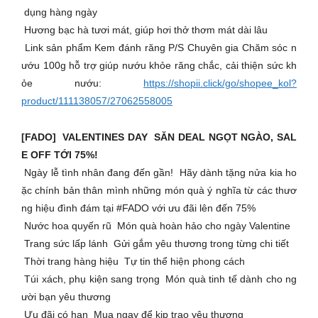
dụng hàng ngày
Hương bạc hà tươi mát, giúp hơi thở thơm mát dài lâu
Link sản phẩm Kem đánh răng P/S Chuyên gia Chăm sóc n
ướu 100g hỗ trợ giúp nướu khỏe răng chắc, cải thiện sức kh
ỏe nướu:
https://shopii.click/go/shopee_kol?
product/111138057/27062558005
[FADO] VALENTINES DAY SĂN DEAL NGỌT NGÀO, SAL
E OFF TỚI 75%!
Ngày lễ tình nhân đang đến gần! Hãy dành tặng nửa kia ho
ặc chính bản thân mình những món quà ý nghĩa từ các thươ
ng hiệu đình đám tại #FADO với ưu đãi lên đến 75%
Nước hoa quyến rũ Món quà hoàn hảo cho ngày Valentine
Trang sức lấp lánh Gửi gắm yêu thương trong từng chi tiết
Thời trang hàng hiệu Tự tin thể hiện phong cách
Túi xách, phụ kiện sang trọng Món quà tinh tế dành cho ng
ười bạn yêu thương
Ưu đãi có hạn Mua ngay để kịp trao yêu thương