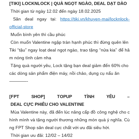
[TIKI] LOCKNLOCK | QUÀ NGỌT NGÀO, DEAL DẠT DÀO
Thời gian từ ngày 12.02 đến ngày 18.02.2025
Săn deal ngay tại:
https://tiki.vn/khuyen-mai/locknlock-
official-store
Muốn bình yên thì cầu phúc
Còn muốn Valentine ngập tràn hạnh phúc thì đừng quên lên
Tiki “tậu” ngay loạt deal ngọt ngào, trao tặng “nửa kia” để hâ
m nóng tình cảm nha
Tặng quà người yêu, Lock tặng bạn deal giảm đến 60% cho
các dòng sản phẩm điện máy, nồi chảo, dụng cụ nấu ăn
————-
[FPT SHOP] TOPUP TÌNH YÊU –
DEAL CỰC PHIÊU CHO VALENTINE
Mùa Valentine này, đã đến lúc nâng cấp đồ công nghệ cho c
hính mình và tặng người thương những món quà ý nghĩa. Cù
ng FPT Shop săn deal cực chất với ưu đãi siêu hời.
Thời gian ưu đãi: 12/02 – 14/02