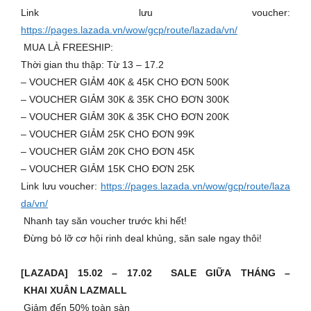
Link lưu voucher:
https://pages.lazada.vn/wow/gcp/route/lazada/vn/
MUA LÀ FREESHIP:
Thời gian thu thập: Từ 13 – 17.2
– VOUCHER GIẢM 40K & 45K CHO ĐƠN 500K
– VOUCHER GIẢM 30K & 35K CHO ĐƠN 300K
– VOUCHER GIẢM 30K & 35K CHO ĐƠN 200K
– VOUCHER GIẢM 25K CHO ĐƠN 99K
– VOUCHER GIẢM 20K CHO ĐƠN 45K
– VOUCHER GIẢM 15K CHO ĐƠN 25K
Link lưu voucher:
https://pages.lazada.vn/wow/gcp/route/laza
da/vn/
Nhanh tay săn voucher trước khi hết!
Đừng bỏ lỡ cơ hội rinh deal khủng, săn sale ngay thôi!
[LAZADA] 15.02 – 17.02 SALE GIỮA THÁNG –
KHAI XUÂN LAZMALL
Giảm đến 50% toàn sàn