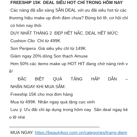
FREESHIP 15K DEAL SIÊU HOT CHỈ TRONG HÔM NAY
Các nàng đã sẵn sàng SĂN DEAL với ưu đãi siêu hot từ các
thương hiệu make up đình đám chưa? Đừng bỏ lỡ, cơ hội chỉ
có hôm nay thôi
DUY NHẤT THÁNG 2 ĐẸP HẾT NẤC, DEAL HẾT MỨC:
Cushion Clio Chỉ từ 499K
Son Peripera Giá siêu yêu chỉ từ 149K
Giảm ngay 20% dòng Son thạch Amuse
Hơn 50% các items make up HOT HIT đang chờ nàng rinh v
ề!
ĐẶC BIỆT QUÀ TẶNG HẤP DẪN –
NHẬN NGAY KHI MUA SẮM:
Freeship 15K cho mọi đơn hàng
Mua từ 499K Nhận ngay quà tặng cực xinh
Lưu ý: Ưu đãi chỉ áp dụng trong hôm nay Săn deal ngay kẻ
o lỡ nhé
_____________________________________
MUA NGAY:
https://beautybox.com.vn/categories/trang-diem