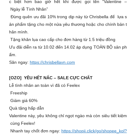
c biệt hơn bao giờ hết khi được gọi tên “Valentine –
Ngày lễ Tình Nhân”
Đừng quên ưu đãi 10% trong dịp này từ Chrisbella để lựa s
ản phẩm tặng cho một nửa yêu thương hoặc cho chính bản t
hân mình.
Tặng khăn lụa cao cấp cho đơn hàng từ 1.5 triệu đồng
Ưu đãi diễn ra từ 10.02 đến 14.02 áp dụng TOÀN BỘ sản ph
ẩm.
Săn ngay:
https://chrisbellavn.com
[OZO] YÊU HẾT NẤC – SALE CỰC CHẤT
Lễ tình nhân an toàn vì đã có Feelex ️
Freeship
Giảm giá 60%
Quà tặng hấp dẫn
Valentine này, yêu không chỉ ngọt ngào mà còn siêu tiết kiệm
cùng Feelex!
Nhanh tay chốt đơn ngay:
https://shopii.click/go/shopee_kol?