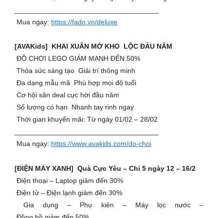
_____________________________________
Mua ngay:
https://fado.vn/deluxe
[AVAKids] KHAI XUÂN MỞ KHO LỘC ĐẦU NĂM
ĐỒ CHƠI LEGO GIẢM MẠNH ĐẾN 50%
Thỏa sức sáng tạo Giải trí thông minh
Đa dạng mẫu mã Phù hợp mọi độ tuổi
Cơ hội săn deal cực hời đầu năm
Số lượng có hạn Nhanh tay rinh ngay
Thời gian khuyến mãi: Từ ngày 01/02 – 28/02
_____________________________________
Mua ngay:
https://www.avakids.com/do-choi
[ĐIỆN MÁY XANH] Quà Cực Yêu – Chỉ 5 ngày 12 – 16/2
Điện thoại – Laptop giảm đến 30%
Điện tử – Điện lạnh giảm đến 30%
Gia dụng – Phụ kiện – Máy lọc nước –
Đồng hồ giảm đến 50%