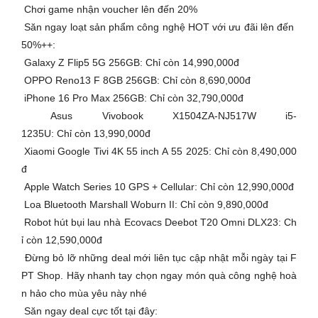
Chơi game nhận voucher lên đến 20%
Săn ngay loạt sản phẩm công nghệ HOT với ưu đãi lên đến
50%++:
Galaxy Z Flip5 5G 256GB: Chỉ còn 14,990,000đ
OPPO Reno13 F 8GB 256GB: Chỉ còn 8,690,000đ
iPhone 16 Pro Max 256GB: Chỉ còn 32,790,000đ
Asus Vivobook X1504ZA-NJ517W i5-
1235U: Chỉ còn 13,990,000đ
Xiaomi Google Tivi 4K 55 inch A 55 2025: Chỉ còn 8,490,000
đ
Apple Watch Series 10 GPS + Cellular: Chỉ còn 12,990,000đ
Loa Bluetooth Marshall Woburn II: Chỉ còn 9,890,000đ
Robot hút bụi lau nhà Ecovacs Deebot T20 Omni DLX23: Ch
ỉ còn 12,590,000đ
Đừng bỏ lỡ những deal mới liên tục cập nhật mỗi ngày tại F
PT Shop. Hãy nhanh tay chọn ngay món quà công nghệ hoà
n hảo cho mùa yêu này nhé
Săn ngay deal cực tốt tại đây: