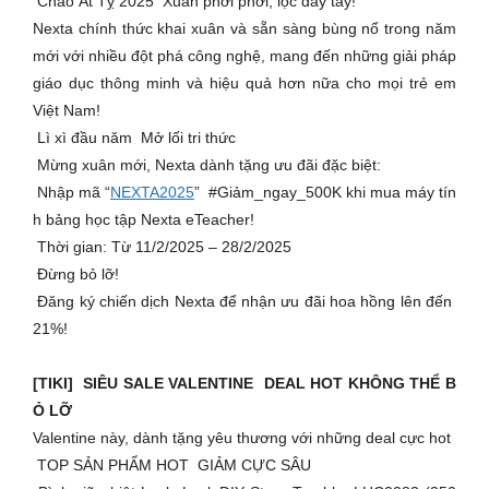
Chào Ất Tỵ 2025 Xuân phơi phới, lộc đầy tay!
Nexta chính thức khai xuân và sẵn sàng bùng nổ trong năm
mới với nhiều đột phá công nghệ, mang đến những giải pháp
giáo dục thông minh và hiệu quả hơn nữa cho mọi trẻ em
Việt Nam!
Lì xì đầu năm Mở lối tri thức
Mừng xuân mới, Nexta dành tặng ưu đãi đặc biệt:
Nhập mã “
NEXTA2025
” #Giảm_ngay_500K khi mua máy tín
h bảng học tập Nexta eTeacher!
Thời gian: Từ 11/2/2025 – 28/2/2025
Đừng bỏ lỡ!
️ Đăng ký chiến dịch Nexta để nhận ưu đãi hoa hồng lên đến
21%!
[TIKI] SIÊU SALE VALENTINE DEAL HOT KHÔNG THỂ B
Ỏ LỠ
Valentine này, dành tặng yêu thương với những deal cực hot
TOP SẢN PHẨM HOT GIẢM CỰC SÂU