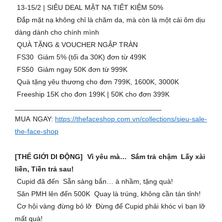
13-15/2 | SIÊU DEAL MẶT NẠ TIẾT KIỆM 50%
Đắp mặt nạ không chỉ là chăm da, mà còn là một cái ôm dịu
dàng dành cho chính mình
QUÀ TẶNG & VOUCHER NGẬP TRÀN
FS30 Giảm 5% (tối đa 30K) đơn từ 499K
FS50 Giảm ngay 50K đơn từ 999K
Quà tặng yêu thương cho đơn 799K, 1600K, 3000K
Freeship 15K cho đơn 199K | 50K cho đơn 399K
_____________________________________
MUA NGAY:
https://thefaceshop.com.vn/collections/sieu-sale-
the-face-shop
[THẾ GIỚI DI ĐỘNG] Vì yêu mà… Sắm trả chậm Lấy xài
liền, Tiền trả sau!
Cupid đã đến Sẵn sàng bắn… à nhầm, tặng quà!
Săn PMH lên đến 500K Quay là trúng, không cần tán tỉnh!
Cơ hội vàng đừng bỏ lỡ Đừng để Cupid phải khóc vì bạn lỡ
mất quà!