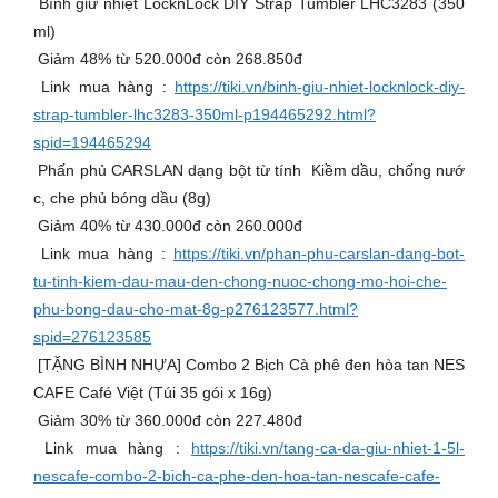
Bình giữ nhiệt LocknLock DIY Strap Tumbler LHC3283 (350
ml)
Giảm 48% từ 520.000đ còn 268.850đ
Link mua hàng :
https://tiki.vn/binh-giu-nhiet-locknlock-diy-
strap-tumbler-lhc3283-350ml-p194465292.html?
spid=194465294
Phấn phủ CARSLAN dạng bột từ tính Kiềm dầu, chống nướ
c, che phủ bóng dầu (8g)
Giảm 40% từ 430.000đ còn 260.000đ
Link mua hàng :
https://tiki.vn/phan-phu-carslan-dang-bot-
tu-tinh-kiem-dau-mau-den-chong-nuoc-chong-mo-hoi-che-
phu-bong-dau-cho-mat-8g-p276123577.html?
spid=276123585
[TẶNG BÌNH NHỰA] Combo 2 Bịch Cà phê đen hòa tan NES
CAFE Café Việt (Túi 35 gói x 16g)
Giảm 30% từ 360.000đ còn 227.480đ
Link mua hàng :
https://tiki.vn/tang-ca-da-giu-nhiet-1-5l-
nescafe-combo-2-bich-ca-phe-den-hoa-tan-nescafe-cafe-