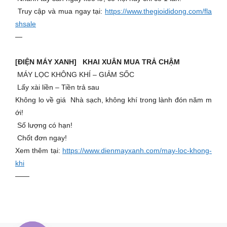
Truy cập và mua ngay tại:
https://www.thegioididong.com/fla
shsale
—
[ĐIỆN MÁY XANH] KHAI XUÂN MUA TRẢ CHẬM
MÁY LỌC KHÔNG KHÍ – GIẢM SỐC
Lấy xài liền – Tiền trả sau
Không lo về giá Nhà sạch, không khí trong lành đón năm m
ới!
Số lượng có hạn!
Chốt đơn ngay!
Xem thêm tại:
https://www.dienmayxanh.com/may-loc-khong-
khi
——