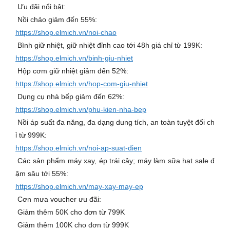
Ưu đãi nổi bật:
Nồi chảo giảm đến 55%:
https://shop.elmich.vn/noi-chao
Bình giữ nhiệt, giữ nhiệt đỉnh cao tới 48h giá chỉ từ 199K:
https://shop.elmich.vn/binh-giu-nhiet
Hộp cơm giữ nhiệt giảm đến 52%:
https://shop.elmich.vn/hop-com-giu-nhiet
Dụng cụ nhà bếp giảm đến 62%:
https://shop.elmich.vn/phu-kien-nha-bep
Nồi áp suất đa năng, đa dạng dung tích, an toàn tuyệt đối ch
ỉ từ 999K:
https://shop.elmich.vn/noi-ap-suat-dien
Các sản phẩm máy xay, ép trái cây; máy làm sữa hạt sale đ
ậm sâu tới 55%:
https://shop.elmich.vn/may-xay-may-ep
Cơn mưa voucher ưu đãi:
Giảm thêm 50K cho đơn từ 799K
Giảm thêm 100K cho đơn từ 999K