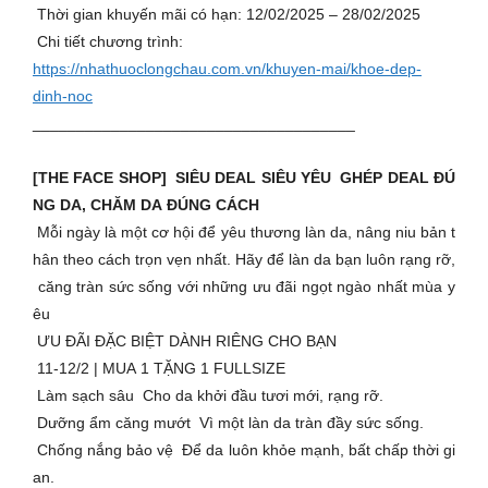
Thời gian khuyến mãi có hạn: 12/02/2025 – 28/02/2025
Chi tiết chương trình:
https://nhathuoclongchau.com.vn/khuyen-mai/khoe-dep-
dinh-noc
_____________________________________
[THE FACE SHOP] SIÊU DEAL SIÊU YÊU GHÉP DEAL ĐÚ
NG DA, CHĂM DA ĐÚNG CÁCH
Mỗi ngày là một cơ hội để yêu thương làn da, nâng niu bản t
hân theo cách trọn vẹn nhất. Hãy để làn da bạn luôn rạng rỡ,
căng tràn sức sống với những ưu đãi ngọt ngào nhất mùa y
êu
ƯU ĐÃI ĐẶC BIỆT DÀNH RIÊNG CHO BẠN
11-12/2 | MUA 1 TẶNG 1 FULLSIZE
Làm sạch sâu Cho da khởi đầu tươi mới, rạng rỡ.
Dưỡng ẩm căng mướt Vì một làn da tràn đầy sức sống.
️ Chống nắng bảo vệ Để da luôn khỏe mạnh, bất chấp thời gi
an.