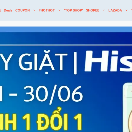
t
Deals
COUPON
#HOTHOT
*TOP SHOP*
SHOPEE
LAZADA