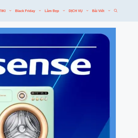
TIKI
Black Friday
Làm Đẹp
DỊCH VỤ
Bài Viết