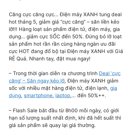
Căng cực căng cực… Điện máy XANH tung deal
hot tháng 5, giảm giá “cực căng” – săn liền kẻo
lỡ!!! Hàng loạt sản phẩm điện tử, điện máy, gia
dụng… giảm cực SỐC đến 50%. Đừng bỏ lỡ loạt
sản phẩm hot rần rần cùng hàng ngàn ưu đãi
cực HOT đang đổ bộ tại Điện máy XANH với Giá
RẺ Quá. Nhanh tay, đặt mua ngay!
– Trong thời gian diễn ra chương trình
Deal ‘cực
căng’ – Săn ngay kẻo lỡ
, Điện máy XANH giảm
sốc với nhiều mặt hàng điện tử, điện lạnh,
gia
dụng
,
smartphone
,
laptop
,… đến 50%++.
– Flash Sale bắt đầu từ 8h00 mỗi ngày, có giới
hạn số lượng suất nhất định, khi đã hết suất thì
giá sản phẩm sẽ quay lại giá thường.