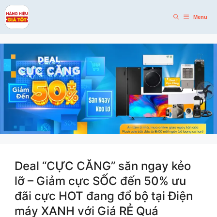
Skip
to
Menu
content
Deal “CỰC CĂNG” săn ngay kẻo
lỡ – Giảm cực SỐC đến 50% ưu
đãi cực HOT đang đổ bộ tại Điện
máy XANH với Giá RẺ Quá