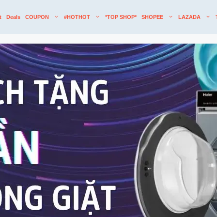
t
Deals
COUPON
#HOTHOT
*TOP SHOP*
SHOPEE
LAZADA