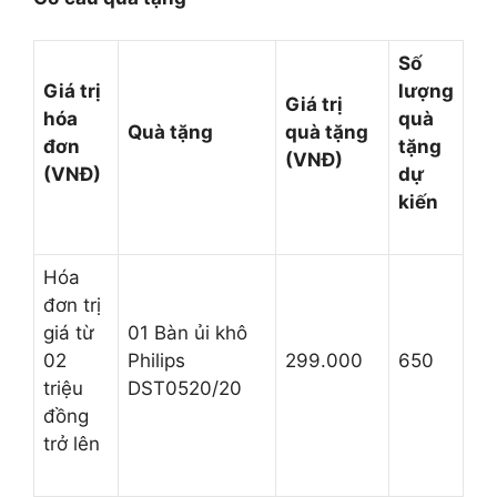
Số
Giá trị
lượng
Giá trị
hóa
quà
Quà tặng
quà tặng
đơn
tặng
(VNĐ)
(VNĐ)
dự
kiến
Hóa
đơn trị
giá từ
01 Bàn ủi khô
02
Philips
299.000
650
triệu
DST0520/20
đồng
trở lên