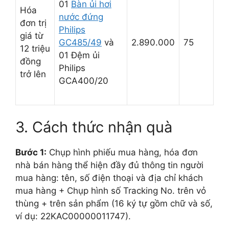
01
Bàn ủi hơi
Hóa
nước đứng
đơn trị
Philips
giá từ
GC485/49
và
2.890.000
75
12 triệu
01 Đệm ủi
đồng
Philips
trở lên
GCA400/20
3. Cách thức nhận quà
Bước 1:
Chụp hình phiếu mua hàng, hóa đơn
nhà bán hàng thể hiện đầy đủ thông tin người
mua hàng: tên, số điện thoại và địa chỉ khách
mua hàng + Chụp hình số Tracking No. trên vỏ
thùng + trên sản phẩm (16 ký tự gồm chữ và số,
ví dụ: 22KAC00000011747).