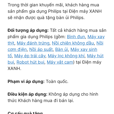
Trong thời gian khuyến mãi, khách hàng mua
sản phẩm gia dụng Philips tại Điện máy XANH
sẽ nhận được quà tặng bàn ủi Philips.
Đối tượng áp dụng:
Tất cả khách hàng mua sản
phẩm gia dụng Philips (gồm:
Bình đun
,
Máy xay
thịt
,
Máy đánh trứng
,
Nồi chiên không dầu
,
Nồi
cơm điện
,
Nồi áp suất
,
Bàn ủi
,
Máy xay sinh
tố
,
Máy ép trái cây
,
Máy lọc không khí
,
Máy hút
bụi
,
Robot hút bụi
,
Máy vắt cam
) tại Điện máy
XANH.
Phạm vi áp dụng:
Toàn quốc.
Điều kiện áp dụng:
Không áp dụng cho hình
thức Khách hàng mua đi bán lại.
Cơ cấu quà tặng